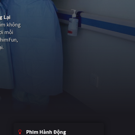
g Lại
him không
ơi mỗi
PhimFun,
i.
Phim Hành Động