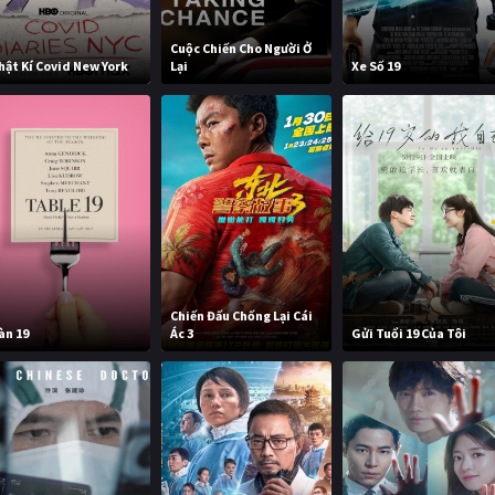
Cuộc Chiến Cho Người Ở
hật Kí Covid New York
Lại
Xe Số 19
Chiến Đấu Chống Lại Cái
àn 19
Ác 3
Gửi Tuổi 19 Của Tôi