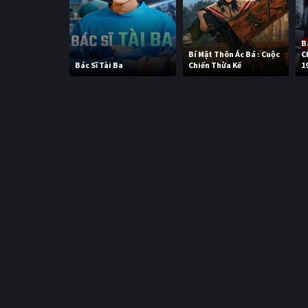
B
Bí Mật Thôn Ác Bá : Cuộc
C
Bác Sĩ Tài Ba
Chiến Thừa Kế
1