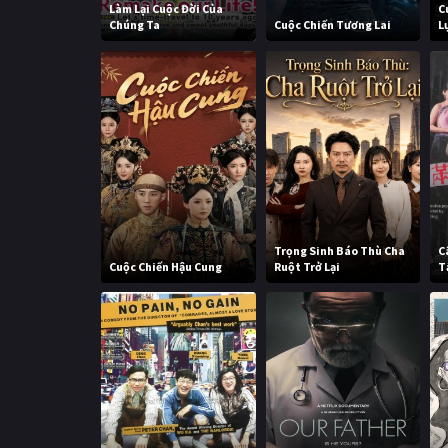
Làm Lại Cuộc Đời Của
C
Chúng Ta
Cuộc Chiến Tương Lai
L
Trọng Sinh Báo Thù Cha
C
Cuộc Chiến Hậu Cung
Ruột Trở Lại
T