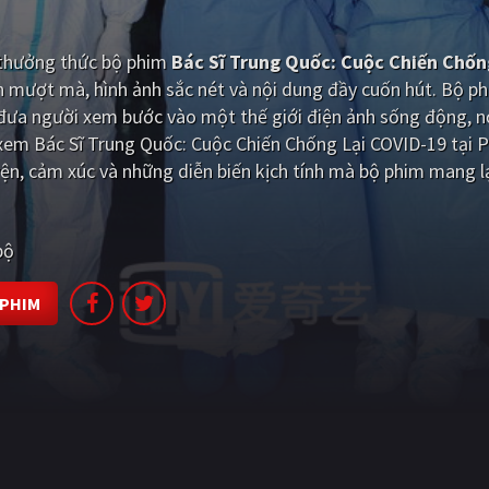
i thưởng thức bộ phim
Bác Sĩ Trung Quốc: Cuộc Chiến Chốn
n mượt mà, hình ảnh sắc nét và nội dung đầy cuốn hút. Bộ p
đưa người xem bước vào một thế giới điện ảnh sống động, n
 xem Bác Sĩ Trung Quốc: Cuộc Chiến Chống Lại COVID-19 tại 
ện, cảm xúc và những diễn biến kịch tính mà bộ phim mang lạ
bộ
 PHIM