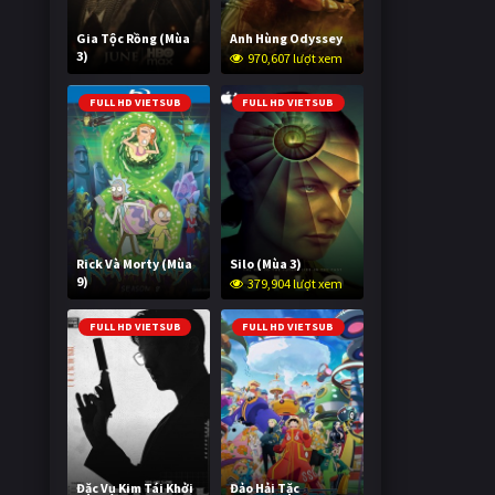
Gia Tộc Rồng (Mùa
Anh Hùng Odyssey
3)
970,607 lượt xem
2,036,279 lượt xem
FULL HD VIETSUB
FULL HD VIETSUB
Rick Và Morty (Mùa
Silo (Mùa 3)
9)
379,904 lượt xem
3,005,029 lượt xem
FULL HD VIETSUB
FULL HD VIETSUB
Đặc Vụ Kim Tái Khởi
Đảo Hải Tặc