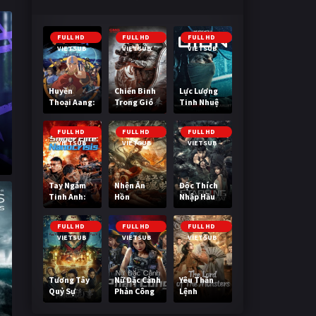
FULL HD
FULL HD
FULL HD
VIETSUB
VIETSUB
VIETSUB
Huyền
Chiến Binh
Lực Lượng
Thoại Aang:
Trong Gió
Tinh Nhuệ
Tiết Khí Sư
Cuối Cùng
FULL HD
FULL HD
FULL HD
VIETSUB
VIETSUB
VIETSUB
Tay Ngắm
Nhện Ăn
Độc Thích
Tinh Anh:
Hồn
Nhập Hầu
Nguy Cơ
Nano
FULL HD
FULL HD
FULL HD
VIETSUB
VIETSUB
VIETSUB
Tương Tây
Nữ Đặc Cảnh
Yêu Thần
Quỷ Sự
Phản Công
Lệnh