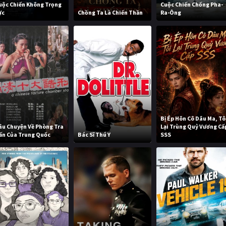
uộc Chiến Không Trọng
Cuộc Chiến Chống Pha-
ực
Chồng Ta Là Chiến Thần
Ra-Ông
Bị Ép Hôn Cô Dâu Ma, Tô
âu Chuyện Về Phòng Tra
Lại Trùng Quỷ Vương Cấ
ấn Của Trung Quốc
Bác Sĩ Thú Y
SSS