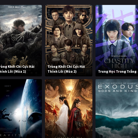
rùng Khởi Chi Cực Hải
Trùng Khởi Chi Cực Hải
hính Lôi (Mùa 1)
Thính Lôi (Mùa 2)
Trung Học Trong Trắng