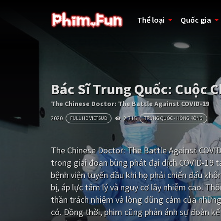
Thể loại
Quốc gia
Bác Sĩ Trung Quốc: Cuộc 
The Chinese Doctor: The Battle Against COVID-19
2020
2,315
FULL HD VIETSUB
TRUNG QUỐC - HỒNG KÔNG
The Chinese Doctor: The Battle Against COVID-
trong giai đoạn bùng phát đại dịch COVID-19 tạ
bệnh viện tuyến đầu khi họ phải chiến đấu khô
bị, áp lực tâm lý và nguy cơ lây nhiễm cao. Th
thần trách nhiệm và lòng dũng cảm của những
có. Đồng thời, phim cũng phản ánh sự đoàn kết