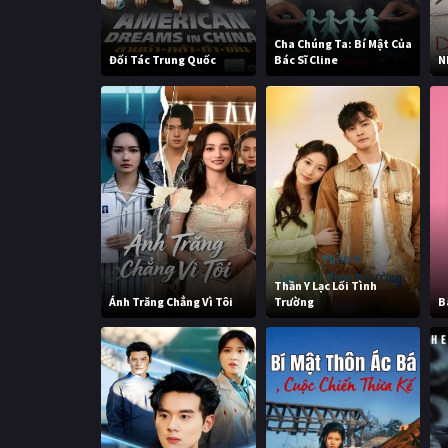
Cha Chúng Ta: Bí Mật Của
Đối Tác Trung Quốc
Bác Sĩ Cline
N
Thần Y Lạc Lối Tình
Ánh Trăng Chẳng Vì Tôi
Trường
B