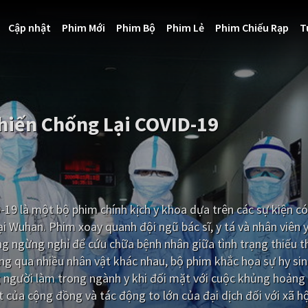
Cập nhật
Phim Mới
Phim Bộ
Phim Lẻ
Phim Chiếu Rạp
T
Chiến Chống Lại COVID-19
19 là một bộ phim chính kịch y khoa dựa trên các sự kiện có
i Wuhan. Phim xoay quanh đội ngũ bác sĩ, y tá và nhân viên y 
ng ngừng nghỉ để cứu chữa bệnh nhân giữa tình trạng thiếu t
ông qua nhiều nhân vật khác nhau, bộ phim khắc họa sự hy sin
 người làm trong ngành y khi đối mặt với cuộc khủng hoảng
 của cộng đồng và tác động to lớn của đại dịch đối với xã hộ