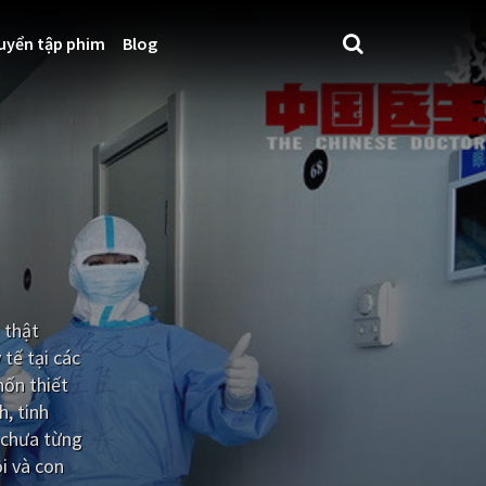
uyển tập phim
Blog
 thật
tế tại các
hốn thiết
h, tinh
 chưa từng
i và con