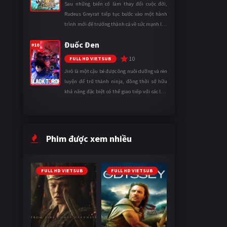
Sau những biến cố làm thay đổi cuộc đời,
Rudeus Greyrat tiếp tục bước vào một hành
trình mới để trưởng thành cả về sức mạnh lẫn
tinh thần. Khi đối mặt với những thử thách
Đuốc Đen
ngày càng khắc nghiệt, anh ...
#10
10
FULL HD VIETSUB
Jirô là một cậu bé được ông nuôi dưỡng và rèn
luyện để trở thành ninja, đồng thời sở hữu
khả năng đặc biệt có thể giao tiếp với các loài
động vật. Bị mọi người xa lánh vì sự khác biệt
của mình, cậu ...
Phim được xem nhiều
FULL HD VIETSUB
FULL HD VIETSUB