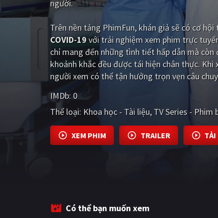
người.
Trên nền tảng
PhimFun
, khán giả sẽ có cơ hộ
COVID-19
với trải nghiệm xem phim trực tuyế
chỉ mang đến những tình tiết hấp dẫn mà còn 
khoảnh khắc đều được tái hiện chân thực. Khi
người xem có thể tận hưởng trọn vẹn câu chuy
IMDb:
0
Thể loại:
Khoa học - Tài liệu
TV Series - Phim 
XEM PHIM
TRAILER
TẢI
Có thể bạn muốn xem