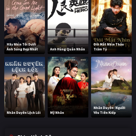
Hãy Nhìn Tôi Dưới
Đôi Mắt Nhìn Thấu
Ánh Sáng Đẹp Nhất
Anh Hùng Quân Nhân
Trăm Tỷ
Nhân Duyên: Người
Nhân Duyên Lệch Lối
Mỹ Nhân
Yêu Tiên Kiếp