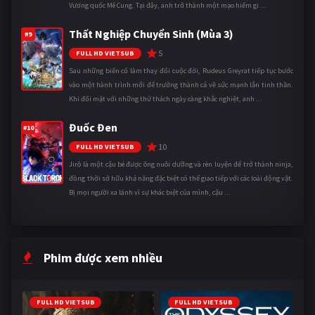
Vương quốc Mê Cung. Tại đây, anh trở thành một mạo hiểm gi ...
Thất Nghiệp Chuyển Sinh (Mùa 3)
#9
5
FULL HD VIETSUB
Sau những biến cố làm thay đổi cuộc đời, Rudeus Greyrat tiếp tục bước
vào một hành trình mới để trưởng thành cả về sức mạnh lẫn tinh thần.
Khi đối mặt với những thử thách ngày càng khắc nghiệt, anh ...
Đuốc Đen
#10
10
FULL HD VIETSUB
Jirô là một cậu bé được ông nuôi dưỡng và rèn luyện để trở thành ninja,
đồng thời sở hữu khả năng đặc biệt có thể giao tiếp với các loài động vật.
Bị mọi người xa lánh vì sự khác biệt của mình, cậu ...
Phim được xem nhiều
FULL HD VIETSUB
FULL HD VIETSUB