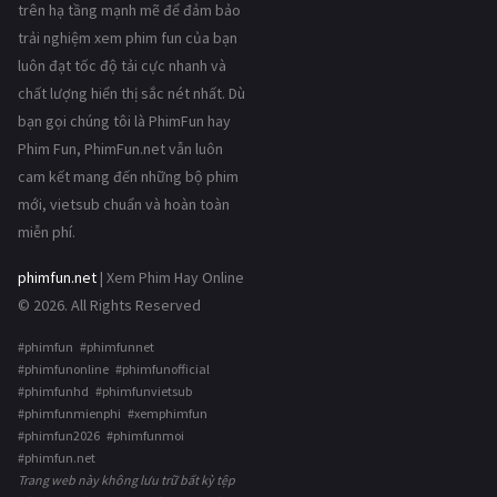
trên hạ tầng mạnh mẽ để đảm bảo
trải nghiệm xem phim fun của bạn
luôn đạt tốc độ tải cực nhanh và
chất lượng hiển thị sắc nét nhất. Dù
bạn gọi chúng tôi là PhimFun hay
Phim Fun, PhimFun.net vẫn luôn
cam kết mang đến những bộ phim
mới, vietsub chuẩn và hoàn toàn
miễn phí.
phimfun.net
| Xem Phim Hay Online
© 2026. All Rights Reserved
#phimfun #phimfunnet
#phimfunonline #phimfunofficial
#phimfunhd #phimfunvietsub
#phimfunmienphi #xemphimfun
#phimfun2026 #phimfunmoi
#phimfun.net
Trang web này không lưu trữ bất kỳ tệp