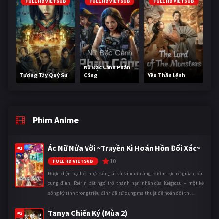
FULL HD VIETSUB
FULL HD VIETSUB
FULL HD VIETSUB
Nữ Đặc Cảnh Phản
Tương Tây Quỷ Sự
Công
Yêu Thần Lệnh
Phim Anime
Ác Nữ Nửa Vời ~Truyền Kì Hoán Hồn Đổi Xác~
#1
10
FULL HD VIETSUB
Được điện hạ hết mực sủng ái và ví như nàng bướm rực rỡ giữa chốn
cung đình, Reirin bất ngờ trở thành nạn nhân của Keigetsu – một kẻ
sống ký sinh trong triều đình đã sử dụng ma thuật để hoán đổi th ...
Tanya Chiến Ký (Mùa 2)
#2