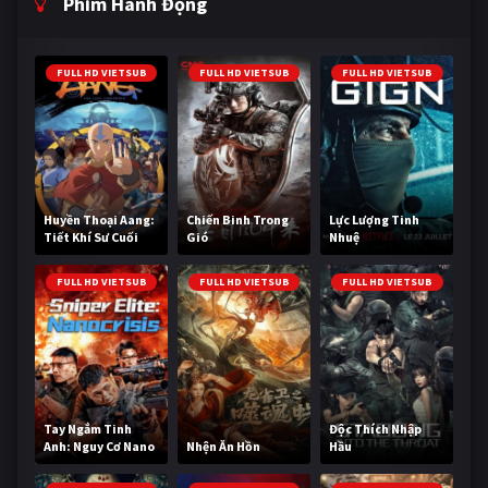
Phim Hành Động
FULL HD VIETSUB
FULL HD VIETSUB
FULL HD VIETSUB
Huyền Thoại Aang:
Chiến Binh Trong
Lực Lượng Tinh
Tiết Khí Sư Cuối
Gió
Nhuệ
Cùng
FULL HD VIETSUB
FULL HD VIETSUB
FULL HD VIETSUB
Tay Ngắm Tinh
Độc Thích Nhập
Anh: Nguy Cơ Nano
Nhện Ăn Hồn
Hầu