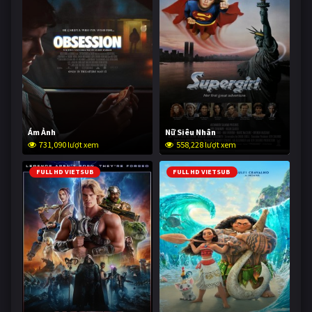
Ám Ảnh
Nữ Siêu Nhân
731,090 lượt xem
558,228 lượt xem
FULL HD VIETSUB
FULL HD VIETSUB