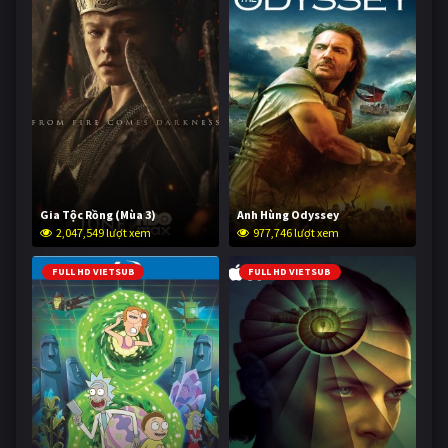
Gia Tộc Rồng (Mùa 3)
Anh Hùng Odyssey
2,047,549 lượt xem
977,746 lượt xem
FULL HD VIETSUB
FULL HD VIETSUB