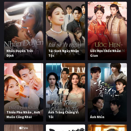
Nhân Duyên Trời
Tái Sinh Ngày Nhận
Ước Hẹn Chốn Nhân
Định
Tộc
Gian
Thiếu Phu Nhân , Anh
Ánh Trăng Chẳng Vì
Muốn Công Khai
Tôi
Ánh Nhìn