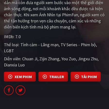
dẫn mà còn đưa người xem bước vào một thế giới điện
PHIM MỚI
ảnh sống động, nơi mỗi khoảnh khắc đều được tái hiện
PHIM BỘ
chân thực. Khi xem Ánh Nhìn tại PhimFun, người xem có
thể tận hưởng trọn vẹn câu chuyện, cảm xúc và những
PHIM LẺ
diễn biến kịch tính mà bộ phim mang lại.
PHIM CHIẾU RẠP
IMDb:
7.0
TUYỂN TẬP PHIM
Thể loại:
Tình cảm - Lãng mạn
TV Series - Phim bộ
LGBT
BLOG
Diễn viên:
Chuan Ji
Zijin Zhang
You Zuo
Jingxu Zhu
Dianxia Luo
XEM PHIM
TRAILER
TẢI PHIM