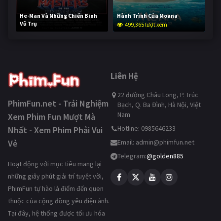
He-Man Và Những Chiến Binh
Hành Trình Của Moana
Vũ Trụ
499,365 lượt xem
248,785 lượt xem
Liên Hệ
22 đường Châu Long, P. Trúc
PhimFun.net - Trải Nghiệm
Bạch, Q. Ba Đình, Hà Nội, Việt
Nam
Xem Phim Fun Mượt Mà
Hotline: 0985646233
Nhất - Xem Phim Phải Vui
Vẻ
Email:
admin@phimfun.net
Telegram:
@golden885
Hoạt động với mục tiêu mang lại
những giây phút giải trí tuyệt vời,
PhimFun tự hào là điểm đến quen
thuộc của cộng đồng yêu điện ảnh.
Tại đây, hệ thống được tối ưu hóa