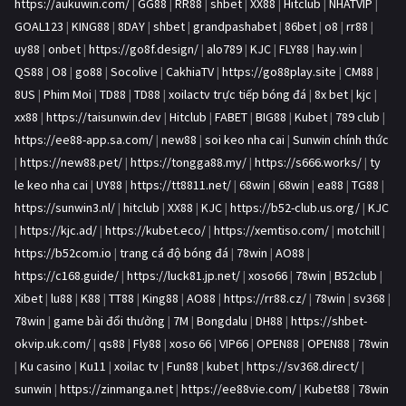
https://aukuwin.com/
|
GG88
|
RR88
|
shbet
|
XX88
|
Hitclub
|
NHATVIP
|
GOAL123
|
KING88
|
8DAY
|
shbet
|
grandpashabet
|
86bet
|
o8
|
rr88
|
uy88
|
onbet
|
https://go8f.design/
|
alo789
|
KJC
|
FLY88
|
hay.win
|
QS88
|
O8
|
go88
|
Socolive
|
CakhiaTV
|
https://go88play.site
|
CM88
|
8US
|
Phim Moi
|
TD88
|
TD88
|
xoilactv trực tiếp bóng đá
|
8x bet
|
kjc
|
xx88
|
https://taisunwin.dev
|
Hitclub
|
FABET
|
BIG88
|
Kubet
|
789 club
|
https://ee88-app.sa.com/
|
new88
|
soi keo nha cai
|
Sunwin chính thức
|
https://new88.pet/
|
https://tongga88.my/
|
https://s666.works/
|
ty
le keo nha cai
|
UY88
|
https://tt8811.net/
|
68win
|
68win
|
ea88
|
TG88
|
https://sunwin3.nl/
|
hitclub
|
XX88
|
KJC
|
https://b52-club.us.org/
|
KJC
|
https://kjc.ad/
|
https://kubet.eco/
|
https://xemtiso.com/
|
motchill
|
https://b52com.io
|
trang cá độ bóng đá
|
78win
|
AO88
|
https://c168.guide/
|
https://luck81.jp.net/
|
xoso66
|
78win
|
B52club
|
Xibet
|
lu88
|
K88
|
TT88
|
King88
|
AO88
|
https://rr88.cz/
|
78win
|
sv368
|
78win
|
game bài đổi thưởng
|
7M
|
Bongdalu
|
DH88
|
https://shbet-
okvip.uk.com/
|
qs88
|
Fly88
|
xoso 66
|
VIP66
|
OPEN88
|
OPEN88
|
78win
|
Ku casino
|
Ku11
|
xoilac tv
|
Fun88
|
kubet
|
https://sv368.direct/
|
sunwin
|
https://zinmanga.net
|
https://ee88vie.com/
|
Kubet88
|
78win