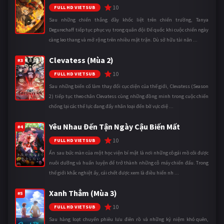
10
FULL HD VIETSUB
Sau những chiến thắng đầy khốc liệt trên chiến trường, Tanya
Degurechaff tiếp tục phục vụ trong quân đội Đế quốc khi cuộc chiến ngày
càng leo thang và mở rộng trên nhiều mặt trận. Dù sở hữu tài năn ...
Clevatess (Mùa 2)
#3
10
FULL HD VIETSUB
Sau những biến cố làm thay đổi cục diện của thế giới, Clevatess (Season
2) tiếp tục theo chân Clevatess cùng những đồng minh trong cuộc chiến
chống lại các thế lực đang đẩy nhân loại đến bờ vực diệ ...
Yêu Nhau Đến Tận Ngày Cậu Biến Mất
#4
10
FULL HD VIETSUB
Ẩn sau bức màn của một học viện bí mật là nơi những cô gái mồ côi được
nuôi dưỡng và huấn luyện để trở thành những cỗ máy chiến đấu. Trong
thế giới khắc nghiệt ấy, cái chết được xem là điều hiển nh ...
Xanh Thẳm (Mùa 3)
#5
10
FULL HD VIETSUB
Sau hàng loạt chuyến phiêu lưu điên rồ và những kỷ niệm khó quên,