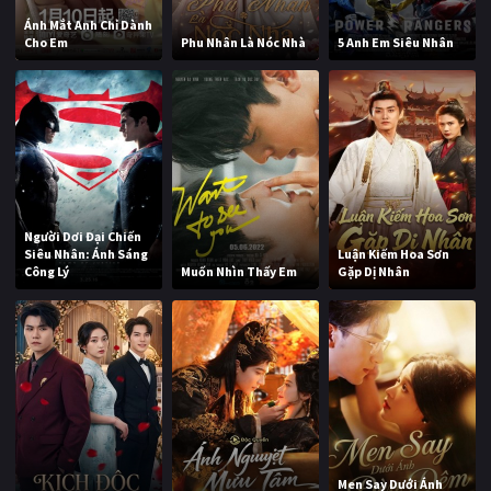
Ánh Mắt Anh Chỉ Dành
Cho Em
Phu Nhân Là Nóc Nhà
5 Anh Em Siêu Nhân
Người Dơi Đại Chiến
Siêu Nhân: Ánh Sáng
Luận Kiếm Hoa Sơn
Công Lý
Muốn Nhìn Thấy Em
Gặp Dị Nhân
Men Say Dưới Ánh