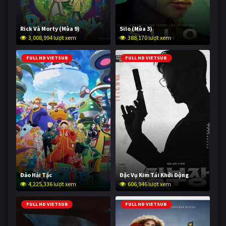
Rick Và Morty (Mùa 9)
Silo (Mùa 3)
3,008,994 lượt xem
388,170 lượt xem
FULL HD VIETSUB
FULL HD VIETSUB
Đảo Hải Tặc
Đặc Vụ Kim Tái Khởi Động
4,225,336 lượt xem
606,946 lượt xem
FULL HD VIETSUB
FULL HD VIETSUB