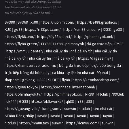
nào trên máy chủ của chúng tôi, chúng
tôi chỉ liên kết với phương tiện được lưu
trữ trên các dịch vụ của bên thứ 3.
Sv388
|
Sv368
|
xx88
|
https://luphim.com/
|
https://bet88.graphics/
|
KJC
|
go88
|
https://rr88pet.com/
|
https://cm88.cn.com/
|
XX88
|
go88
|
https://fly88.uno/
|
https://fly88.select/
|
https://phimhayok.onl/
|
https://fly88.green/
|
FLY88
|
FLY88
|
phimhayok
|
đá gà trực tiếp
|
CM88
|
https://mm88.center/
|
nhà cái uy tín
|
nhà cái uy tín
|
nhà cái uy tín
|
nhà cái uy tín
|
nhà cái uy tín
|
nhà cái uy tín
|
https://daga88.my/
|
https://xhamsterlive.radio.fm/
|
bóng đá trực tiếp
|
trực tiếp bóng đá
|
trực tiếp bóng đá hôm nay
|
ca khia
|
tỷ lệ kèo nhà cái
|
90phut
|
thapcam
|
gavang
|
u888
|
SHBET
|
fly88
|
https://keonhacaitop.com/
|
https://go88.tokyo/
|
https://keonhacai.international/
|
https://phimhayok.tv/
|
https://phimhayok.co/
|
RR88
|
Hitclub
|
789Club
|
ck444
|
GG88
|
https://ok9.works/
|
qh88
|
rr88
|
J88
|
https://gavangtv.llc/
|
luongsontv
|
sunwin
|
hitclub
|
kèo nhà cái
|
AE888 Đăng Nhập
|
Hay88
|
Hay88
|
Hay88
|
Hay88
|
Hay88
|
Hay88
|
hitclub
|
https://mm88.tax/
|
sunwin
|
https://icm88.com/
|
sunwin
|