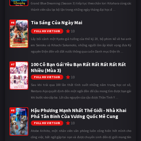
Grand Blue Dreaming (Season 3) tiếp tục theo chân Iori Kitahara cùng các
thành viên câu lạc bộ lặn trong những ngày tháng đại học đ ...
Tia Sáng Của Ngày Mai
#6
10
FULL HD VIETSUB
Lấy bối cảnh một Kyoto giả tưởng của thế kỷ 20, bộ phim kể về hai anh
em Seiroku và Kihachi Sakamoto, những người ôm ấp khát vọng đưa Kỷ
nguyên Điện đến với đất nước thông qua cuốn Danh mục Điện th ...
100 Cô Bạn Gái Yêu Bạn Rất Rất Rất Rất Rất
#7
Nhiều (Mùa 3)
10
FULL HD VIETSUB
Sau khi trải qua 100 lần thất tình suốt những năm trung học cơ sở,
Rentaro Aijo quyết định đến một ngôi đền để cầu mong tìm được bạn gái
khi bước vào cấp ba. Lời cầu nguyện của cậu được Thần Tình Y ...
Hậu Phương Mạnh Nhất Thế Giới - Nhà Khai
#8
Phá Tân Binh Của Vương Quốc Mê Cung
10
FULL HD VIETSUB
Atobe Arihito, một nhân viên văn phòng luôn cống hiến hết mình cho
công việc, bất ngờ gặp tai nạn và được chuyển sinh đến dị giới mang tên