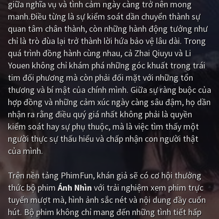
giữa nghĩa vụ và tình cảm ngày càng trở nên mong
manh.Điều từng là sự kiểm soát dần chuyển thành sự
Giật gân
Gia đình
quan tâm chân thành, còn những hành động tưởng như
Bí ẩn
Lịch sử
chỉ là trò đùa lại trở thành lời hứa bảo vệ lâu dài. Trong
quá trình đồng hành cùng nhau, cả Zhai Qiuyu và Li
Viễn Tây
Tiểu sử
Youen không chỉ khám phá những góc khuất trong trái
GameShow
DramaTV
tim đối phương mà còn phải đối mặt với những tổn
thương và bí mật của chính mình. Giữa sự ràng buộc của
QUỐC GIA
hợp đồng và những cảm xúc ngày càng sâu đậm, họ dần
nhận ra rằng điều quý giá nhất không phải là quyền
Âu - Mỹ
Trung Quốc - Hồng Kông
kiểm soát hay sự phụ thuộc, mà là việc tìm thấy một
người thực sự thấu hiểu và chấp nhận con người thật
Hàn Quốc
Nhật Bản
của mình.
Ấn Độ
Việt Nam
Trên nền tảng
PhimFun
, khán giả sẽ có cơ hội thưởng
Tổng hợp
thức bộ phim
Ánh Nhìn
với trải nghiệm xem phim trực
tuyến mượt mà, hình ảnh sắc nét và nội dung đầy cuốn
CẬP NHẬT
hút. Bộ phim không chỉ mang đến những tình tiết hấp