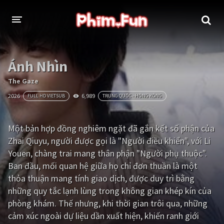
THỂ LOẠI
Ánh Nhìn
Thần thoại - Cổ trang
Hành động
The Gaze
2026
6,989
FULL HD VIETSUB
TRUNG QUỐC - HỒNG KÔNG
Tâm lý
Chiến tranh
Võ thuật - Kiếm hiệp
Nhạc kịch
Một bản hợp đồng nghiêm ngặt đã gắn kết số phận của
Zhai Qiuyu, người được gọi là "Người điều khiển", với Li
Kinh dị
Tội phạm - Hình sự
Youen, chàng trai mang thân phận "Người phụ thuộc".
Phiêu lưu
Hài hước
Ban đầu, mối quan hệ giữa họ chỉ đơn thuần là một
thỏa thuận mang tính giao dịch, được duy trì bằng
Viễn tưởng
Khoa học - Tài liệu
những quy tắc lạnh lùng trong không gian khép kín của
Hoạt hình
Thể thao
phòng khám. Thế nhưng, khi thời gian trôi qua, những
cảm xúc ngoài dự liệu dần xuất hiện, khiến ranh giới
Tình cảm - Lãng mạn
Kỳ ảo