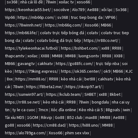
|
sv368
|
nhà cái lô đề
|
78win
|
xoilac tv
|
xoso66
|
https://keonhacai55.bet/
|
socolive
|
Alo789
|
Ae888
|
xôi lạc
|
Sv368
|
Vip66
|
https://mb66p.com/
|
sv368
|
truc tiep bong da
|
VIP66
|
https://78winnh.net/
|
https://mb66q.com/
|
Xoso66
|
MB66
|
https://mb66.life/
|
colatv trực tiếp bóng đá
|
colatv
|
colatv truc tiep
bong da
|
colatv
|
colatv bóng đá trực tiếp
|
https://rr88co.net/
|
https://tylekeonhacai.futbol/
|
https://bshbet.com/
|
xx88
|
RR88
|
thapcamtv
|
xoilac
|
XX88
|
MM88
|
MM88
|
luongsontv
|
RR88
|
XX88
|
MB66
|
gavangtv
|
cakhiatv
|
https://go88fc.com/
|
trực tiếp nba
|
soi
kèo
|
https://79king.express/
|
https://ok365.center/
|
ok9
|
MB66
|
KJC
|
8xx
|
https://mm88.io/
|
RR88
|
kèo nhà cái
|
bet88
|
cakhiatv
|
kèo nhà
cái
|
78win
|
https://f8beta2.me/
|
https://rikvip97.art/
|
https://sunwin97.art/
|
https://kclub.team/
|
SHBET
|
xx88
|
8kbet
|
https://rr88.se.net/
|
kèo nhà cái
|
RR88
|
78win
|
bongdalu
|
nha cai uy
tin
|
ty le ca cuoc
|
7mcn
|
Xóc đĩa online
|
Kèo nhà cái 5
|
88goals
|
iwin
|
Tài xỉu MD5
|
1GOM
|
Rikvip
|
Go88
|
B52 club
|
max88
|
MM88
|
Ae888
|
go88
|
xoso66
|
https://cm88.dad/
|
https://hi88.uno/
|
MM88
|
https://alo789ga.com/
|
Xoso66
|
phim sex vlxx
|