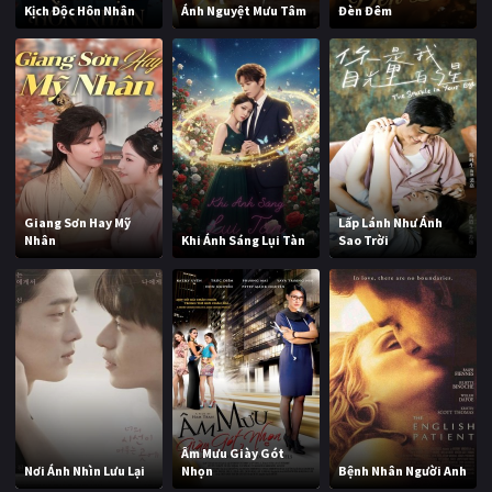
Kịch Độc Hôn Nhân
Ánh Nguyệt Mưu Tâm
Đèn Đêm
Giang Sơn Hay Mỹ
Lấp Lánh Như Ánh
Nhân
Khi Ánh Sáng Lụi Tàn
Sao Trời
Âm Mưu Giày Gót
Nơi Ánh Nhìn Lưu Lại
Nhọn
Bệnh Nhân Người Anh