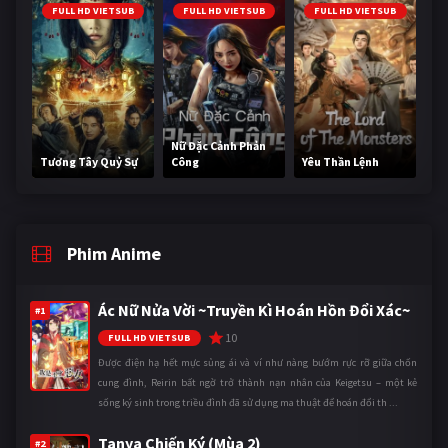
FULL HD VIETSUB
FULL HD VIETSUB
FULL HD VIETSUB
Nữ Đặc Cảnh Phản
Tương Tây Quỷ Sự
Công
Yêu Thần Lệnh
Phim Anime
Ác Nữ Nửa Vời ~Truyền Kì Hoán Hồn Đổi Xác~
#1
10
FULL HD VIETSUB
Được điện hạ hết mực sủng ái và ví như nàng bướm rực rỡ giữa chốn
cung đình, Reirin bất ngờ trở thành nạn nhân của Keigetsu – một kẻ
sống ký sinh trong triều đình đã sử dụng ma thuật để hoán đổi th ...
Tanya Chiến Ký (Mùa 2)
#2