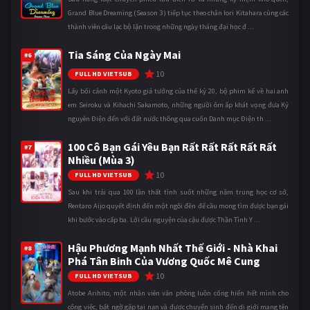
Grand Blue Dreaming (Season 3) tiếp tục theo chân Iori Kitahara cùng các
thành viên câu lạc bộ lặn trong những ngày tháng đại học đ ...
Tia Sáng Của Ngày Mai
#6
10
FULL HD VIETSUB
Lấy bối cảnh một Kyoto giả tưởng của thế kỷ 20, bộ phim kể về hai anh
em Seiroku và Kihachi Sakamoto, những người ôm ấp khát vọng đưa Kỷ
nguyên Điện đến với đất nước thông qua cuốn Danh mục Điện th ...
100 Cô Bạn Gái Yêu Bạn Rất Rất Rất Rất Rất
#7
Nhiều (Mùa 3)
10
FULL HD VIETSUB
Sau khi trải qua 100 lần thất tình suốt những năm trung học cơ sở,
Rentaro Aijo quyết định đến một ngôi đền để cầu mong tìm được bạn gái
khi bước vào cấp ba. Lời cầu nguyện của cậu được Thần Tình Y ...
Hậu Phương Mạnh Nhất Thế Giới - Nhà Khai
#8
Phá Tân Binh Của Vương Quốc Mê Cung
10
FULL HD VIETSUB
Atobe Arihito, một nhân viên văn phòng luôn cống hiến hết mình cho
công việc, bất ngờ gặp tai nạn và được chuyển sinh đến dị giới mang tên