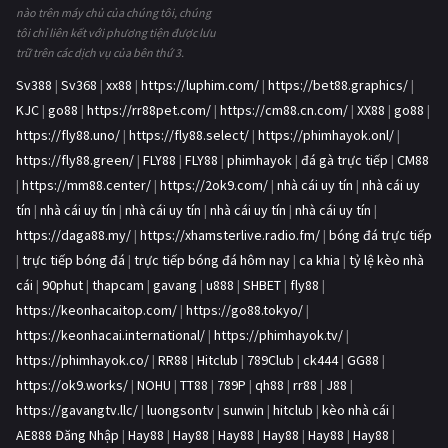
nào trên máy chủ của chúng tôi, chúng
tôi chỉ liên kết với phương tiện được lưu
trữ trên các dịch vụ của bên thứ 3.
Sv388
|
Sv368
|
xx88
|
https://luphim.com/
|
https://bet88.graphics/
|
KJC
|
go88
|
https://rr88pet.com/
|
https://cm88.cn.com/
|
XX88
|
go88
|
https://fly88.uno/
|
https://fly88.select/
|
https://phimhayok.onl/
|
https://fly88.green/
|
FLY88
|
FLY88
|
phimhayok
|
đá gà trực tiếp
|
CM88
|
https://mm88.center/
|
https://2ok9.com/
|
nhà cái uy tín
|
nhà cái uy
tín
|
nhà cái uy tín
|
nhà cái uy tín
|
nhà cái uy tín
|
nhà cái uy tín
|
https://daga88.my/
|
https://xhamsterlive.radio.fm/
|
bóng đá trực tiếp
|
trực tiếp bóng đá
|
trực tiếp bóng đá hôm nay
|
ca khia
|
tỷ lệ kèo nhà
cái
|
90phut
|
thapcam
|
gavang
|
u888
|
SHBET
|
fly88
|
https://keonhacaitop.com/
|
https://go88.tokyo/
|
https://keonhacai.international/
|
https://phimhayok.tv/
|
https://phimhayok.co/
|
RR88
|
Hitclub
|
789Club
|
ck444
|
GG88
|
https://ok9.works/
|
NOHU
|
TT88
|
789P
|
qh88
|
rr88
|
J88
|
https://gavangtv.llc/
|
luongsontv
|
sunwin
|
hitclub
|
kèo nhà cái
|
AE888 Đăng Nhập
|
Hay88
|
Hay88
|
Hay88
|
Hay88
|
Hay88
|
Hay88
|