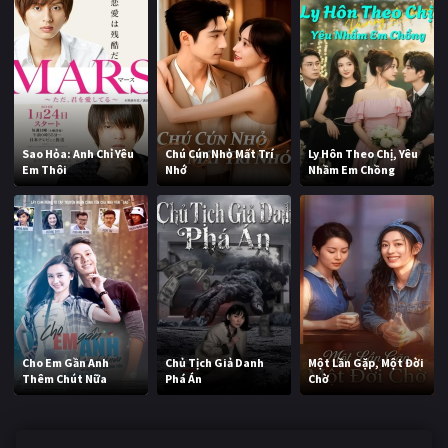
Sao Hỏa: Anh Chỉ Yêu
Chú Cún Nhỏ Mất Trí
Ly Hôn Theo Chị, Yêu
Em Thôi
Nhớ
Nhầm Em Chồng
Cho Em Gần Anh
Chủ Tịch Giả Danh
Một Lần Gặp, Một Đời
Thêm Chút Nữa
Phá Án
Chờ