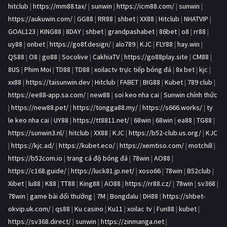
hitclub
|
https://mm88.tax/
|
sunwin
|
https://icm88.com/
|
sunwin
|
https://aukuwin.com/
|
GG88
|
RR88
|
shbet
|
XX88
|
Hitclub
|
NHATVIP
|
GOAL123
|
KING88
|
8DAY
|
shbet
|
grandpashabet
|
86bet
|
o8
|
rr88
|
uy88
|
onbet
|
https://go8f.design/
|
alo789
|
KJC
|
FLY88
|
hay.win
|
QS88
|
O8
|
go88
|
Socolive
|
CakhiaTV
|
https://go88play.site
|
CM88
|
8US
|
Phim Moi
|
TD88
|
TD88
|
xoilactv trực tiếp bóng đá
|
8x bet
|
kjc
|
xx88
|
https://taisunwin.dev
|
Hitclub
|
FABET
|
BIG88
|
Kubet
|
789 club
|
https://ee88-app.sa.com/
|
new88
|
soi keo nha cai
|
Sunwin chính thức
|
https://new88.pet/
|
https://tongga88.my/
|
https://s666.works/
|
ty
le keo nha cai
|
UY88
|
https://tt8811.net/
|
68win
|
68win
|
ea88
|
TG88
|
https://sunwin3.nl/
|
hitclub
|
XX88
|
KJC
|
https://b52-club.us.org/
|
KJC
|
https://kjc.ad/
|
https://kubet.eco/
|
https://xemtiso.com/
|
motchill
|
https://b52com.io
|
trang cá độ bóng đá
|
78win
|
AO88
|
https://c168.guide/
|
https://luck81.jp.net/
|
xoso66
|
78win
|
B52club
|
Xibet
|
lu88
|
K88
|
TT88
|
King88
|
AO88
|
https://rr88.cz/
|
78win
|
sv368
|
78win
|
game bài đổi thưởng
|
7M
|
Bongdalu
|
DH88
|
https://shbet-
okvip.uk.com/
|
qs88
|
Ku casino
|
Ku11
|
xoilac tv
|
Fun88
|
kubet
|
https://sv368.direct/
|
sunwin
|
https://zinmanga.net
|