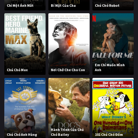
Chỉ Một Ánh Mắt
Bí Mật Của Cha
Chú Chó Robot
Em Chỉ Muốn Mình
Chú Chó Max
Nơi Chở Che Cho Con
Anh
Hành Trình Của Chú
Chú Chó Anh Hùng
Chó Bailey
101 Chú Chó Đốm