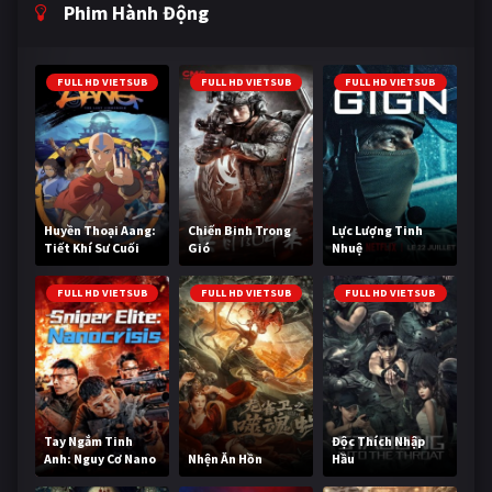
Phim Hành Động
FULL HD VIETSUB
FULL HD VIETSUB
FULL HD VIETSUB
Huyền Thoại Aang:
Chiến Binh Trong
Lực Lượng Tinh
Tiết Khí Sư Cuối
Gió
Nhuệ
Cùng
FULL HD VIETSUB
FULL HD VIETSUB
FULL HD VIETSUB
Tay Ngắm Tinh
Độc Thích Nhập
Anh: Nguy Cơ Nano
Nhện Ăn Hồn
Hầu