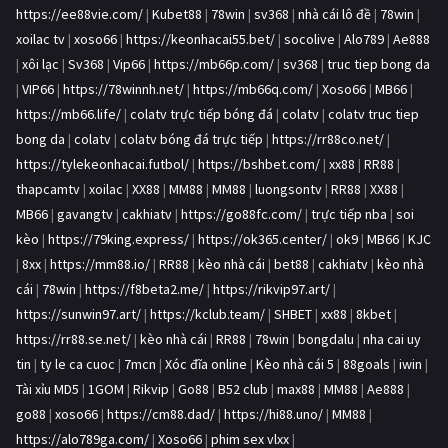
https://ee88vie.com/
|
Kubet88
|
78win
|
sv368
|
nhà cái lô đề
|
78win
|
xoilac tv
|
xoso66
|
https://keonhacai55.bet/
|
socolive
|
Alo789
|
Ae888
|
xôi lạc
|
Sv368
|
Vip66
|
https://mb66p.com/
|
sv368
|
truc tiep bong da
|
VIP66
|
https://78winnh.net/
|
https://mb66q.com/
|
Xoso66
|
MB66
|
https://mb66.life/
|
colatv trực tiếp bóng đá
|
colatv
|
colatv truc tiep
bong da
|
colatv
|
colatv bóng đá trực tiếp
|
https://rr88co.net/
|
https://tylekeonhacai.futbol/
|
https://bshbet.com/
|
xx88
|
RR88
|
thapcamtv
|
xoilac
|
XX88
|
MM88
|
MM88
|
luongsontv
|
RR88
|
XX88
|
MB66
|
gavangtv
|
cakhiatv
|
https://go88fc.com/
|
trực tiếp nba
|
soi
kèo
|
https://79king.express/
|
https://ok365.center/
|
ok9
|
MB66
|
KJC
|
8xx
|
https://mm88.io/
|
RR88
|
kèo nhà cái
|
bet88
|
cakhiatv
|
kèo nhà
cái
|
78win
|
https://f8beta2.me/
|
https://rikvip97.art/
|
https://sunwin97.art/
|
https://kclub.team/
|
SHBET
|
xx88
|
8kbet
|
https://rr88.se.net/
|
kèo nhà cái
|
RR88
|
78win
|
bongdalu
|
nha cai uy
tin
|
ty le ca cuoc
|
7mcn
|
Xóc đĩa online
|
Kèo nhà cái 5
|
88goals
|
iwin
|
Tài xỉu MD5
|
1GOM
|
Rikvip
|
Go88
|
B52 club
|
max88
|
MM88
|
Ae888
|
go88
|
xoso66
|
https://cm88.dad/
|
https://hi88.uno/
|
MM88
|
https://alo789ga.com/
|
Xoso66
|
phim sex vlxx
|