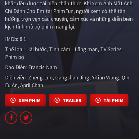
khắc đều được tái hiện chân thực. Khi xem Ánh Mắt Anh
PHIM MỚI
Chỉ Dành Cho Em tại PhimFun, người xem có thể tận
PHIM BỘ
hưởng trọn vẹn câu chuyện, cảm xúc và những diễn biến
kịch tính mà bộ phim mang lại.
PHIM LẺ
IMDb:
8.1
PHIM CHIẾU RẠP
Thể loại:
Hài hước
Tình cảm - Lãng mạn
TV Series -
TUYỂN TẬP PHIM
Phim bộ
Đạo Diễn:
Francis Nam
BLOG
Diễn viên:
Zheng Luo
Gangshan Jing
Yitian Wang
Qin
Fu An
April Chan
XEM PHIM
TRAILER
TẢI PHIM