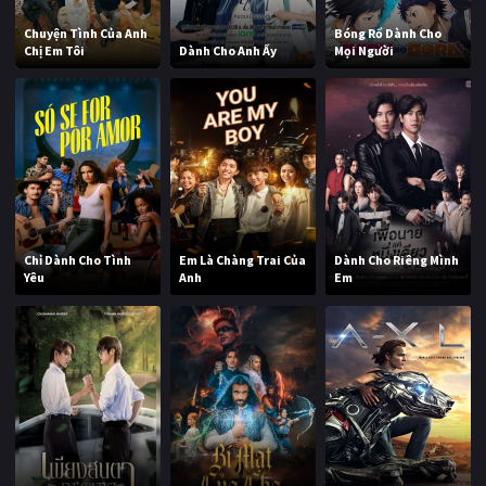
Chuyện Tình Của Anh
Bóng Rổ Dành Cho
Chị Em Tôi
Dành Cho Anh Ấy
Mọi Người
Chỉ Dành Cho Tình
Em Là Chàng Trai Của
Dành Cho Riêng Mình
Yêu
Anh
Em