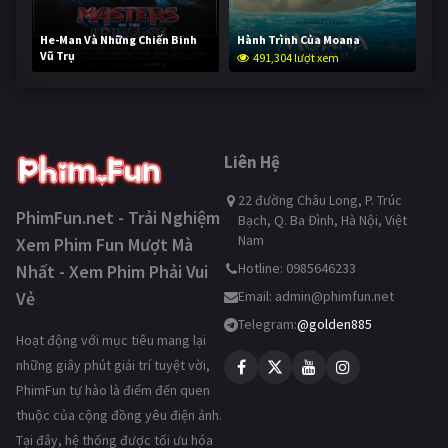
He-Man Và Những Chiến Binh
Hành Trình Của Moana
Vũ Trụ
491,304 lượt xem
240,154 lượt xem
Liên Hệ
22 đường Châu Long, P. Trúc
PhimFun.net - Trải Nghiệm
Bạch, Q. Ba Đình, Hà Nội, Việt
Nam
Xem Phim Fun Mượt Mà
Hotline: 0985646233
Nhất - Xem Phim Phải Vui
Vẻ
Email:
admin@phimfun.net
Telegram:
@golden885
Hoạt động với mục tiêu mang lại
những giây phút giải trí tuyệt vời,
PhimFun tự hào là điểm đến quen
thuộc của cộng đồng yêu điện ảnh.
Tại đây, hệ thống được tối ưu hóa