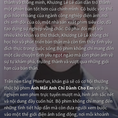
thành và thông minh, Khương Lê Lê dần dần trở thành
một phiên bản tốt hơn của chính mình. Cô bước vào thế
Giật gân
Gia đình
giới hào nhoáng của ngành công nghiệp điện ảnh, nơi
Bí ẩn
Lịch sử
chị sinh đôi của cô, một nhà sản xuất phim siêu cấp, đã
tạo dựng sự nghiệp vững chắc. Dù phải đối mặt với
Viễn Tây
Tiểu sử
nhiều khó khăn và thử thách, Khương Lê Lê không chỉ
GameShow
DramaTV
học hỏi và phát triển bản thân mà còn tìm thấy tình yêu
đích thực trong cuộc sống.Bộ phim không chỉ mang đến
QUỐC GIA
một câu chuyện tình yêu ngọt ngào mà còn phản ánh về
sự tự khám phá, trưởng thành và vượt qua những giới
Âu - Mỹ
Trung Quốc - Hồng Kông
hạn của bản thân.
Hàn Quốc
Nhật Bản
Trên nền tảng
PhimFun
, khán giả sẽ có cơ hội thưởng
Ấn Độ
Việt Nam
thức bộ phim
Ánh Mắt Anh Chỉ Dành Cho Em
với trải
nghiệm xem phim trực tuyến mượt mà, hình ảnh sắc nét
Tổng hợp
và nội dung đầy cuốn hút. Bộ phim không chỉ mang đến
những tình tiết hấp dẫn mà còn đưa người xem bước
CẬP NHẬT
vào một thế giới điện ảnh sống động, nơi mỗi khoảnh