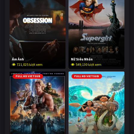
Ám Ảnh
Nữ Siêu Nhân
721,025 lượt xem
549,130 lượt xem
FULL HD VIETSUB
FULL HD VIETSUB