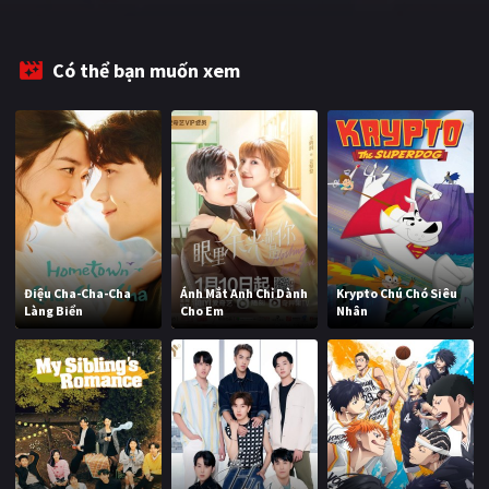
Có thể bạn muốn xem
Điệu Cha-Cha-Cha
Ánh Mắt Anh Chỉ Dành
Krypto Chú Chó Siêu
Làng Biển
Cho Em
Nhân