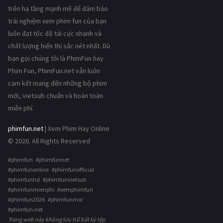
trên hạ tầng mạnh mẽ để đảm bảo
trải nghiệm xem phim fun của bạn
luôn đạt tốc độ tải cực nhanh và
chất lượng hiển thị sắc nét nhất. Dù
bạn gọi chúng tôi là PhimFun hay
Phim Fun, PhimFun.net vẫn luôn
cam kết mang đến những bộ phim
mới, vietsub chuẩn và hoàn toàn
miễn phí.
phimfun.net
| Xem Phim Hay Online
© 2026. All Rights Reserved
#phimfun #phimfunnet
#phimfunonline #phimfunofficial
#phimfunhd #phimfunvietsub
#phimfunmienphi #xemphimfun
#phimfun2026 #phimfunmoi
#phimfun.net
Trang web này không lưu trữ bất kỳ tệp