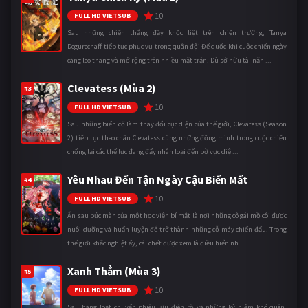
10
FULL HD VIETSUB
Sau những chiến thắng đầy khốc liệt trên chiến trường, Tanya
Degurechaff tiếp tục phục vụ trong quân đội Đế quốc khi cuộc chiến ngày
càng leo thang và mở rộng trên nhiều mặt trận. Dù sở hữu tài năn ...
Clevatess (Mùa 2)
#3
10
FULL HD VIETSUB
Sau những biến cố làm thay đổi cục diện của thế giới, Clevatess (Season
2) tiếp tục theo chân Clevatess cùng những đồng minh trong cuộc chiến
chống lại các thế lực đang đẩy nhân loại đến bờ vực diệ ...
Yêu Nhau Đến Tận Ngày Cậu Biến Mất
#4
10
FULL HD VIETSUB
Ẩn sau bức màn của một học viện bí mật là nơi những cô gái mồ côi được
nuôi dưỡng và huấn luyện để trở thành những cỗ máy chiến đấu. Trong
thế giới khắc nghiệt ấy, cái chết được xem là điều hiển nh ...
Xanh Thẳm (Mùa 3)
#5
10
FULL HD VIETSUB
Sau hàng loạt chuyến phiêu lưu điên rồ và những kỷ niệm khó quên,