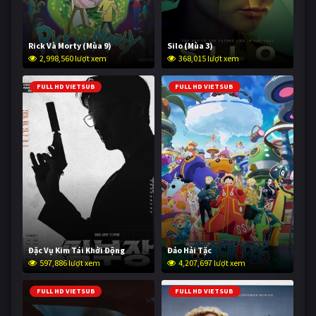
Rick Và Morty (Mùa 9)
Silo (Mùa 3)
2,998,560 lượt xem
368,015 lượt xem
FULL HD VIETSUB
FULL HD VIETSUB
Đặc Vụ Kim Tái Khởi Động
Đảo Hải Tặc
597,886 lượt xem
4,207,697 lượt xem
FULL HD VIETSUB
FULL HD VIETSUB