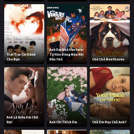
Anh Em Nhà Venture:
Trái Tim Chỉ Dành
Tự Hào Dòng Máu Khỉ
Cho Bạn
Đầu Chó
Chú Chó Beethoven
Anh Là Điều Em Chờ
Đợi
Anh Chỉ Thích Em
Chỗ Em Hay Chỗ Anh?