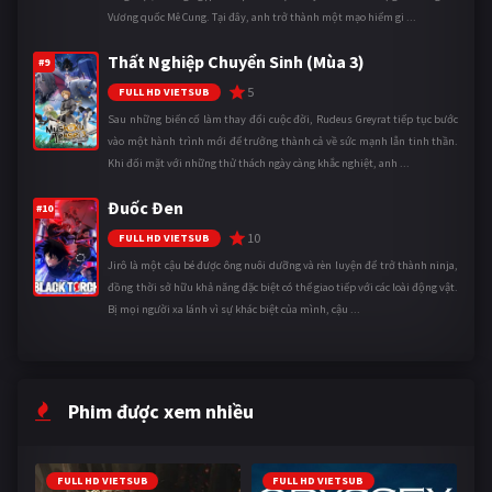
Vương quốc Mê Cung. Tại đây, anh trở thành một mạo hiểm gi ...
Thất Nghiệp Chuyển Sinh (Mùa 3)
#9
5
FULL HD VIETSUB
Sau những biến cố làm thay đổi cuộc đời, Rudeus Greyrat tiếp tục bước
vào một hành trình mới để trưởng thành cả về sức mạnh lẫn tinh thần.
Khi đối mặt với những thử thách ngày càng khắc nghiệt, anh ...
Đuốc Đen
#10
10
FULL HD VIETSUB
Jirô là một cậu bé được ông nuôi dưỡng và rèn luyện để trở thành ninja,
đồng thời sở hữu khả năng đặc biệt có thể giao tiếp với các loài động vật.
Bị mọi người xa lánh vì sự khác biệt của mình, cậu ...
Phim được xem nhiều
FULL HD VIETSUB
FULL HD VIETSUB