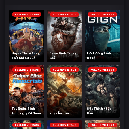
FULL HD VIETSUB
FULL HD VIETSUB
FULL HD VIETSUB
Huyền Thoại Aang:
Chiến Binh Trong
Lực Lượng Tinh
Tiết Khí Sư Cuối
Gió
Nhuệ
Cùng
FULL HD VIETSUB
FULL HD VIETSUB
FULL HD VIETSUB
Tay Ngắm Tinh
Độc Thích Nhập
Anh: Nguy Cơ Nano
Nhện Ăn Hồn
Hầu
FULL HD VIETSUB
FULL HD VIETSUB
FULL HD VIETSUB