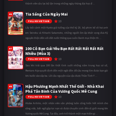
thành viên câu lạc bộ lặn trong những ngày tháng đại học đ ...
Tia Sáng Của Ngày Mai
#6
10
FULL HD VIETSUB
Lấy bối cảnh một Kyoto giả tưởng của thế kỷ 20, bộ phim kể về hai anh
em Seiroku và Kihachi Sakamoto, những người ôm ấp khát vọng đưa Kỷ
nguyên Điện đến với đất nước thông qua cuốn Danh mục Điện th ...
100 Cô Bạn Gái Yêu Bạn Rất Rất Rất Rất Rất
#7
Nhiều (Mùa 3)
10
FULL HD VIETSUB
Sau khi trải qua 100 lần thất tình suốt những năm trung học cơ sở,
Rentaro Aijo quyết định đến một ngôi đền để cầu mong tìm được bạn gái
khi bước vào cấp ba. Lời cầu nguyện của cậu được Thần Tình Y ...
Hậu Phương Mạnh Nhất Thế Giới - Nhà Khai
#8
Phá Tân Binh Của Vương Quốc Mê Cung
10
FULL HD VIETSUB
Atobe Arihito, một nhân viên văn phòng luôn cống hiến hết mình cho
công việc, bất ngờ gặp tai nạn và được chuyển sinh đến dị giới mang tên
Vương quốc Mê Cung. Tại đây, anh trở thành một mạo hiểm gi ...