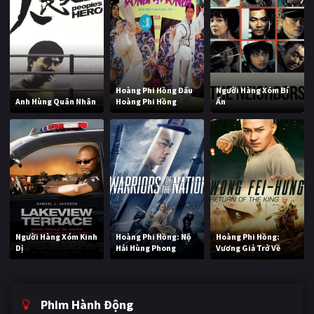
Hoàng Phi Hồng Đấu
Người Hàng Xóm Bí
Anh Hùng Quân Nhân
Hoàng Phi Hồng
Ẩn
Người Hàng Xóm Kinh
Hoàng Phi Hồng: Nộ
Hoàng Phi Hồng:
Dị
Hải Hùng Phong
Vương Giả Trở Về
Phim Hành Động