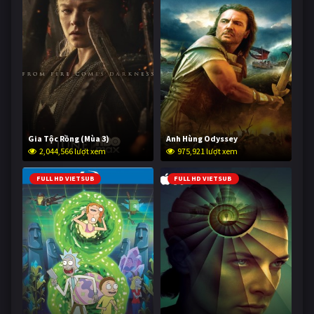
Gia Tộc Rồng (Mùa 3)
Anh Hùng Odyssey
2,044,566 lượt xem
975,921 lượt xem
FULL HD VIETSUB
FULL HD VIETSUB