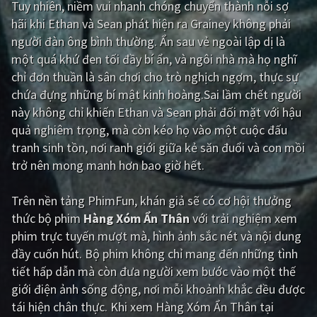
Tuy nhiên, niềm vui nhanh chóng chuyển thành nỗi sợ
hãi khi Ethan và Sean phát hiện ra Grainey không phải
Giật gân
Gia đình
người đàn ông bình thường. Ẩn sau vẻ ngoài lập dị là
Bí ẩn
Lịch sử
một quá khứ đen tối đầy bí ẩn, và ngôi nhà mà họ nghĩ
chỉ đơn thuần là sân chơi cho trò nghịch ngợm, thực sự
Viễn Tây
Tiểu sử
chứa đựng những bí mật kinh hoàng.Sai lầm chết người
GameShow
DramaTV
này không chỉ khiến Ethan và Sean phải đối mặt với hậu
quả nghiêm trọng, mà còn kéo họ vào một cuộc đấu
QUỐC GIA
tranh sinh tồn, nơi ranh giới giữa kẻ săn đuổi và con mồi
trở nên mong manh hơn bao giờ hết.
Âu - Mỹ
Trung Quốc - Hồng Kông
Trên nền tảng
PhimFun
, khán giả sẽ có cơ hội thưởng
Hàn Quốc
Nhật Bản
thức bộ phim
Hàng Xóm Ẩn Thân
với trải nghiệm xem
Ấn Độ
Việt Nam
phim trực tuyến mượt mà, hình ảnh sắc nét và nội dung
đầy cuốn hút. Bộ phim không chỉ mang đến những tình
Tổng hợp
tiết hấp dẫn mà còn đưa người xem bước vào một thế
giới điện ảnh sống động, nơi mỗi khoảnh khắc đều được
CẬP NHẬT
tái hiện chân thực. Khi xem Hàng Xóm Ẩn Thân tại