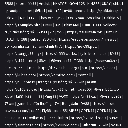
RR88
|
shbet
|
XX88
|
Hitclub
|
NHATVIP
|
GOAL123
|
KING88
|
8DAY
|
shbet
|
grandpashabet
|
86bet
|
o8
|
rr88
|
uy88
|
onbet
|
https://go8f.design/
|
alo789
|
KJC
|
FLY88
|
hay.win
|
QS88
|
O8
|
go88
|
Socolive
|
CakhiaTV
|
https://go88play.site
|
CM88
|
8US
|
Phim Moi
|
TD88
|
TD88
|
xoilactv
trực tiếp bóng đá
|
8x bet
|
kjc
|
xx88
|
https://taisunwin.dev
|
Hitclub
|
FABET
|
BIG88
|
Kubet
|
789 club
|
https://ee88-app.sa.com/
|
new88
|
soi keo nha cai
|
Sunwin chính thức
|
https://new88.pet/
|
https://tongga88.my/
|
https://s666.works/
|
ty le keo nha cai
|
UY88
|
https://tt8811.net/
|
68win
|
68win
|
ea88
|
TG88
|
https://sunwin3.nl/
|
hitclub
|
XX88
|
KJC
|
https://b52-club.us.org/
|
KJC
|
https://kjc.ad/
|
https://kubet.eco/
|
https://xemtiso.com/
|
motchill
|
https://b52com.io
|
trang cá độ bóng đá
|
78win
|
AO88
|
https://c168.guide/
|
https://luck81.jp.net/
|
xoso66
|
78win
|
B52club
|
Xibet
|
lu88
|
K88
|
TT88
|
King88
|
AO88
|
https://rr88.cz/
|
78win
|
sv368
|
78win
|
game bài đổi thưởng
|
7M
|
Bongdalu
|
DH88
|
https://shbet-
okvip.uk.com/
|
qs88
|
Fly88
|
xoso 66
|
VIP66
|
OPEN88
|
OPEN88
|
Ku
casino
|
Ku11
|
xoilac tv
|
Fun88
|
kubet
|
https://sv368.direct/
|
sunwin
|
https://zinmanga.net
|
https://ee88vie.com/
|
Kubet88
|
78win
|
sv368
|