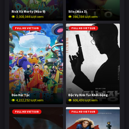
Rick Và Morty (Mùa 9)
Silo (Mùa 3)
3,008,044 lượt xem
386,384 lượt xem
FULL HD VIETSUB
FULL HD VIETSUB
Đảo Hải Tặc
Đặc Vụ Kim Tái Khởi Động
4,222,252 lượt xem
606,436 lượt xem
FULL HD VIETSUB
FULL HD VIETSUB