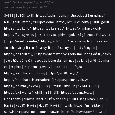
tôi chỉ liên kết với phương tiện được lưu
trữ trên các dịch vụ của bên thứ 3.
Sv388
|
Sv368
|
xx88
|
https://luphim.com/
|
https://bet88.graphics/
|
KJC
|
go88
|
https://rr88pet.com/
|
https://cm88.cn.com/
|
XX88
|
go88
|
https://fly88.uno/
|
https://fly88.select/
|
https://phimhayok.onl/
|
https://fly88.green/
|
FLY88
|
FLY88
|
phimhayok
|
đá gà trực tiếp
|
CM88
|
https://mm88.center/
|
https://2ok9.com/
|
nhà cái uy tín
|
nhà cái uy
tín
|
nhà cái uy tín
|
nhà cái uy tín
|
nhà cái uy tín
|
nhà cái uy tín
|
https://daga88.my/
|
https://xhamsterlive.radio.fm/
|
bóng đá trực tiếp
|
trực tiếp bóng đá
|
trực tiếp bóng đá hôm nay
|
ca khia
|
tỷ lệ kèo nhà
cái
|
90phut
|
thapcam
|
gavang
|
u888
|
SHBET
|
fly88
|
https://keonhacaitop.com/
|
https://go88.tokyo/
|
https://keonhacai.international/
|
https://phimhayok.tv/
|
https://phimhayok.co/
|
RR88
|
Hitclub
|
789Club
|
ck444
|
GG88
|
https://ok9.works/
|
qh88
|
rr88
|
J88
|
https://gavangtv.llc/
|
luongsontv
|
sunwin
|
hitclub
|
kèo nhà cái
|
AE888 Đăng Nhập
|
Hay88
|
Hay88
|
Hay88
|
Hay88
|
Hay88
|
Hay88
|
hitclub
|
https://mm88.tax/
|
sunwin
|
https://icm88.com/
|
sunwin
|
https://aukuwin.com/
|
GG88
|