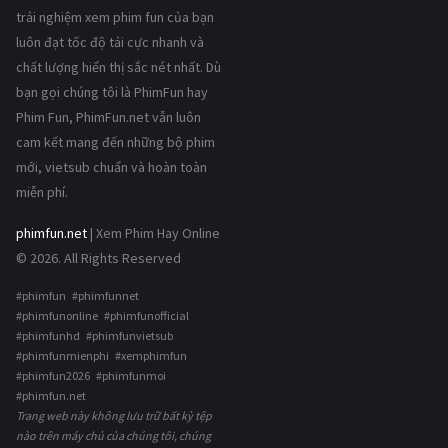
trải nghiệm xem phim fun của bạn
luôn đạt tốc độ tải cực nhanh và
chất lượng hiển thị sắc nét nhất. Dù
bạn gọi chúng tôi là PhimFun hay
Phim Fun, PhimFun.net vẫn luôn
cam kết mang đến những bộ phim
mới, vietsub chuẩn và hoàn toàn
miễn phí.
phimfun.net
| Xem Phim Hay Online
© 2026. All Rights Reserved
#phimfun #phimfunnet
#phimfunonline #phimfunofficial
#phimfunhd #phimfunvietsub
#phimfunmienphi #xemphimfun
#phimfun2026 #phimfunmoi
#phimfun.net
Trang web này không lưu trữ bất kỳ tệp
nào trên máy chủ của chúng tôi, chúng