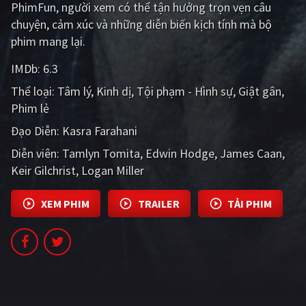
PhimFun, người xem có thể tận hưởng trọn vẹn câu
PHIM MỚI
chuyện, cảm xúc và những diễn biến kịch tính mà bộ
PHIM BỘ
phim mang lại.
PHIM LẺ
IMDb:
6.3
Thể loại:
Tâm lý
Kinh dị
Tội phạm - Hình sự
Giật gân
PHIM CHIẾU RẠP
Phim lẻ
TUYỂN TẬP PHIM
Đạo Diễn:
Kasra Farahani
BLOG
Diễn viên:
Tamlyn Tomita
Edwin Hodge
James Caan
Keir Gilchrist
Logan Miller
XEM PHIM
TRAILER
TẢI PHIM