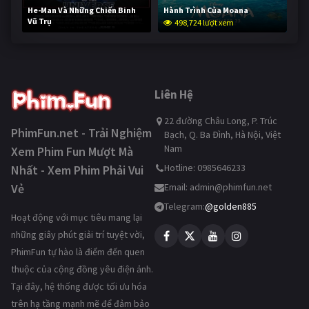
He-Man Và Những Chiến Binh
Hành Trình Của Moana
Vũ Trụ
498,724 lượt xem
248,195 lượt xem
Liên Hệ
22 đường Châu Long, P. Trúc
PhimFun.net - Trải Nghiệm
Bạch, Q. Ba Đình, Hà Nội, Việt
Nam
Xem Phim Fun Mượt Mà
Hotline: 0985646233
Nhất - Xem Phim Phải Vui
Vẻ
Email:
admin@phimfun.net
Telegram:
@golden885
Hoạt động với mục tiêu mang lại
những giây phút giải trí tuyệt vời,
PhimFun tự hào là điểm đến quen
thuộc của cộng đồng yêu điện ảnh.
Tại đây, hệ thống được tối ưu hóa
trên hạ tầng mạnh mẽ để đảm bảo