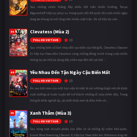
Sau những chiến thắng đầy khốc liệt trên chiến trường, Tanya
Degurechaff tiếp tục phục vụ trong quân đội Đế quốc khi cuộc chiến ngày
càng leo thang và mở rộng trên nhiều mặt trận. Dù sở hữu tài năn ...
Clevatess (Mùa 2)
#3
10
FULL HD VIETSUB
Sau những biến cố làm thay đổi cục diện của thế giới, Clevatess (Season
2) tiếp tục theo chân Clevatess cùng những đồng minh trong cuộc chiến
chống lại các thế lực đang đẩy nhân loại đến bờ vực diệ ...
Yêu Nhau Đến Tận Ngày Cậu Biến Mất
#4
10
FULL HD VIETSUB
Ẩn sau bức màn của một học viện bí mật là nơi những cô gái mồ côi được
nuôi dưỡng và huấn luyện để trở thành những cỗ máy chiến đấu. Trong
thế giới khắc nghiệt ấy, cái chết được xem là điều hiển nh ...
Xanh Thẳm (Mùa 3)
#5
10
FULL HD VIETSUB
Sau hàng loạt chuyến phiêu lưu điên rồ và những kỷ niệm khó quên,
Grand Blue Dreaming (Season 3) tiếp tục theo chân Iori Kitahara cùng các