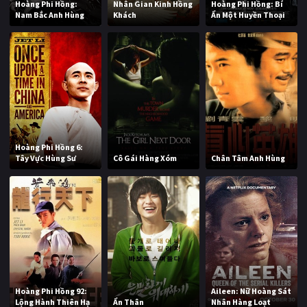
Hoàng Phi Hồng:
Nhân Gian Kinh Hồng
Hoàng Phi Hồng: Bí
Nam Bắc Anh Hùng
Khách
Ẩn Một Huyền Thoại
Hoàng Phi Hồng 6:
Tây Vực Hùng Sư
Cô Gái Hàng Xóm
Chân Tâm Anh Hùng
Hoàng Phi Hồng 92:
Aileen: Nữ Hoàng Sát
Lộng Hành Thiên Hạ
Ẩn Thân
Nhân Hàng Loạt