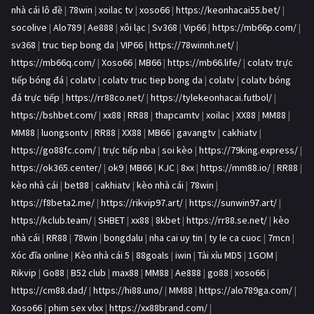
nhà cái lô đề
|
78win
|
xoilac tv
|
xoso66
|
https://keonhacai55.bet/
|
socolive
|
Alo789
|
Ae888
|
xôi lạc
|
Sv368
|
Vip66
|
https://mb66p.com/
|
sv368
|
truc tiep bong da
|
VIP66
|
https://78winnh.net/
|
https://mb66q.com/
|
Xoso66
|
MB66
|
https://mb66.life/
|
colatv trực
tiếp bóng đá
|
colatv
|
colatv truc tiep bong da
|
colatv
|
colatv bóng
đá trực tiếp
|
https://rr88co.net/
|
https://tylekeonhacai.futbol/
|
https://bshbet.com/
|
xx88
|
RR88
|
thapcamtv
|
xoilac
|
XX88
|
MM88
|
MM88
|
luongsontv
|
RR88
|
XX88
|
MB66
|
gavangtv
|
cakhiatv
|
https://go88fc.com/
|
trực tiếp nba
|
soi kèo
|
https://79king.express/
|
https://ok365.center/
|
ok9
|
MB66
|
KJC
|
8xx
|
https://mm88.io/
|
RR88
|
kèo nhà cái
|
bet88
|
cakhiatv
|
kèo nhà cái
|
78win
|
https://f8beta2.me/
|
https://rikvip97.art/
|
https://sunwin97.art/
|
https://kclub.team/
|
SHBET
|
xx88
|
8kbet
|
https://rr88.se.net/
|
kèo
nhà cái
|
RR88
|
78win
|
bongdalu
|
nha cai uy tin
|
ty le ca cuoc
|
7mcn
|
Xóc đĩa online
|
Kèo nhà cái 5
|
88goals
|
iwin
|
Tài xỉu MD5
|
1GOM
|
Rikvip
|
Go88
|
B52 club
|
max88
|
MM88
|
Ae888
|
go88
|
xoso66
|
https://cm88.dad/
|
https://hi88.uno/
|
MM88
|
https://alo789ga.com/
|
Xoso66
|
phim sex vlxx
|
https://xx88brand.com/
|