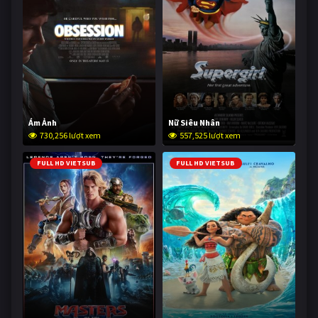
Ám Ảnh
Nữ Siêu Nhân
730,256 lượt xem
557,525 lượt xem
FULL HD VIETSUB
FULL HD VIETSUB