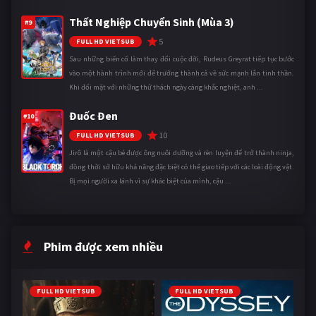
Thất Nghiệp Chuyển Sinh (Mùa 3)
#9
5
FULL HD VIETSUB
Sau những biến cố làm thay đổi cuộc đời, Rudeus Greyrat tiếp tục bước
vào một hành trình mới để trưởng thành cả về sức mạnh lẫn tinh thần.
Khi đối mặt với những thử thách ngày càng khắc nghiệt, anh ...
Đuốc Đen
#10
10
FULL HD VIETSUB
Jirô là một cậu bé được ông nuôi dưỡng và rèn luyện để trở thành ninja,
đồng thời sở hữu khả năng đặc biệt có thể giao tiếp với các loài động vật.
Bị mọi người xa lánh vì sự khác biệt của mình, cậu ...
Phim được xem nhiều
FULL HD VIETSUB
FULL HD VIETSUB