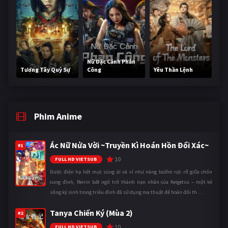
Nữ Đặc Cảnh Phản
Tương Tây Quỷ Sự
Công
Yêu Thần Lệnh
Phim Anime
Ác Nữ Nửa Vời ~Truyền Kì Hoán Hồn Đổi Xác~
#1
10
FULL HD VIETSUB
Được điện hạ hết mực sủng ái và ví như nàng bướm rực rỡ giữa chốn
cung đình, Reirin bất ngờ trở thành nạn nhân của Keigetsu – một kẻ
sống ký sinh trong triều đình đã sử dụng ma thuật để hoán đổi th ...
Tanya Chiến Ký (Mùa 2)
#2
10
FULL HD VIETSUB