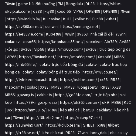
78win
|
game bài đổi thưởng
|
7M
|
Bongdalu
|
DH88
|
https://shbet-
okvip.uk.com/
|
qs88
|
Fly88
|
xoso 66
|
VIP66
|
OPEN88
|
OPEN88
|
78win
|
https://iwinclub.la/
|
Ku casino
|
Ku11
|
xoilac tv
|
Fun88
|
kubet
|
https://sv368.direct/
|
sunwin
|
https://zinmanga.net
|
https://ee88vie.com/
|
Kubet88
|
78win
|
sv368
|
nhà cái lô đề
|
78win
|
xoilac tv
|
xoso66
|
https://keonhacai55.bet/
|
socolive
|
Alo789
|
Ae888
|
xôi lạc
|
Sv368
|
Vip66
|
https://mb66p.com/
|
sv368
|
truc tiep bong da
|
VIP66
|
https://78winnh.net/
|
https://mb66q.com/
|
Xoso66
|
MB66
|
https://mb66.life/
|
colatv trực tiếp bóng đá
|
colatv
|
colatv truc tiep
bong da
|
colatv
|
colatv bóng đá trực tiếp
|
https://rr88co.net/
|
https://tylekeonhacai.futbol/
|
https://bshbet.com/
|
xx88
|
RR88
|
thapcamtv
|
xoilac
|
XX88
|
MM88
|
MM88
|
luongsontv
|
RR88
|
XX88
|
MB66
|
gavangtv
|
cakhiatv
|
https://go88fc.com/
|
trực tiếp nba
|
soi
kèo
|
https://79king.express/
|
https://ok365.center/
|
ok9
|
MB66
|
KJC
|
8xx
|
https://mm88.io/
|
RR88
|
kèo nhà cái
|
bet88
|
cakhiatv
|
kèo nhà
cái
|
78win
|
https://f8beta2.me/
|
https://rikvip97.art/
|
https://sunwin97.art/
|
https://kclub.team/
|
SHBET
|
xx88
|
8kbet
|
https://rr88.se.net/
|
kèo nhà cái
|
RR88
|
78win
|
bongdalu
|
nha cai uy