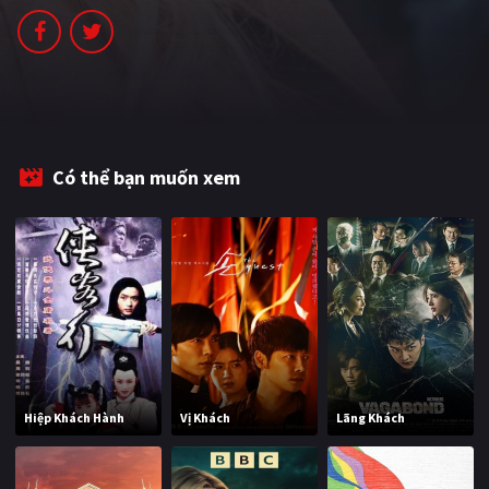
PHIM MỚI
PHIM BỘ
PHIM LẺ
PHIM CHIẾU RẠP
Có thể bạn muốn xem
TUYỂN TẬP PHIM
BLOG
Hiệp Khách Hành
Vị Khách
Lãng Khách