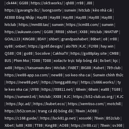
|
ck444
|
GG88
|
https://ok9.works/
|
qh88
|
rr88
|
J88
|
https://gavangtv.llc/
|
luongsontv
|
sunwin
|
hitclub
|
kèo nhà cái
|
AE888 Đăng Nhập
|
Hay88
|
Hay88
|
Hay88
|
Hay88
|
Hay88
|
Hay88
|
hitclub
|
https://mm88.tax/
|
sunwin
|
https://icm88.com/
|
sunwin
|
https://aukuwin.com/
|
GG88
|
RR88
|
shbet
|
XX88
|
Hitclub
|
NHATVIP
|
GOAL123
|
KING88
|
8DAY
|
shbet
|
grandpashabet
|
86bet
|
o8
|
rr88
|
uy88
|
onbet
|
https://go8f.design/
|
alo789
|
KJC
|
FLY88
|
hay.win
|
QS88
|
O8
|
go88
|
Socolive
|
CakhiaTV
|
https://go88play.site
|
CM88
|
8US
|
Phim Moi
|
TD88
|
TD88
|
xoilactv trực tiếp bóng đá
|
8x bet
|
kjc
|
xx88
|
https://taisunwin.dev
|
Hitclub
|
FABET
|
BIG88
|
Kubet
|
789 club
|
https://ee88-app.sa.com/
|
new88
|
soi keo nha cai
|
Sunwin chính thức
|
https://new88.pet/
|
https://tongga88.my/
|
https://s666.works/
|
ty
le keo nha cai
|
UY88
|
https://tt8811.net/
|
68win
|
68win
|
ea88
|
TG88
|
https://sunwin3.nl/
|
hitclub
|
XX88
|
KJC
|
https://b52-club.us.org/
|
KJC
|
https://kjc.ad/
|
https://kubet.eco/
|
https://xemtiso.com/
|
motchill
|
https://b52com.io
|
trang cá độ bóng đá
|
78win
|
AO88
|
https://c168.guide/
|
https://luck81.jp.net/
|
xoso66
|
78win
|
B52club
|
Xibet
|
lu88
|
K88
|
TT88
|
King88
|
AO88
|
https://rr88.cz/
|
78win
|
sv368
|