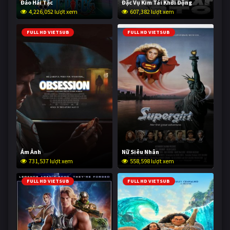
Đảo Hải Tặc
Đặc Vụ Kim Tái Khởi Động
4,226,052 lượt xem
607,382 lượt xem
FULL HD VIETSUB
FULL HD VIETSUB
Ám Ảnh
Nữ Siêu Nhân
731,537 lượt xem
558,598 lượt xem
FULL HD VIETSUB
FULL HD VIETSUB