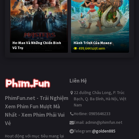
He-Man Và Những Chiến Binh
Hành Trình Của Moana
Vũ Trụ
499,644 lượt xem
249,072 lượt xem
Liên Hệ
22 đường Châu Long, P. Trúc
PhimFun.net - Trải Nghiệm
Bạch, Q. Ba Đình, Hà Nội, Việt
Nam
Xem Phim Fun Mượt Mà
Hotline: 0985646233
Nhất - Xem Phim Phải Vui
Vẻ
Email:
admin@phimfun.net
Telegram:
@golden885
Hoạt động với mục tiêu mang lại