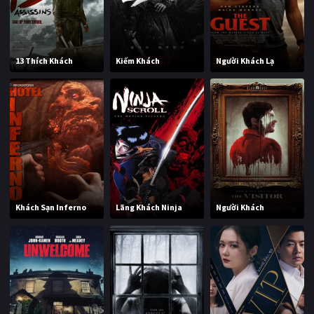
13 Thích Khách
Kiếm Khách
Người Khách Lạ
Khách Sạn Inferno
Lãng Khách Ninja
Người Khách