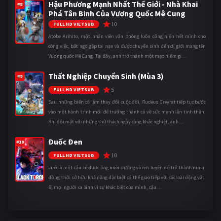
Hậu Phương Mạnh Nhất Thế Giới - Nhà Khai
#8
Phá Tân Binh Của Vương Quốc Mê Cung
10
FULL HD VIETSUB
Atobe Arihito, một nhân viên văn phòng luôn cống hiến hết mình cho
công việc, bất ngờ gặp tai nạn và được chuyển sinh đến dị giới mang tên
Vương quốc Mê Cung. Tại đây, anh trở thành một mạo hiểm gi ...
Thất Nghiệp Chuyển Sinh (Mùa 3)
#9
5
FULL HD VIETSUB
Sau những biến cố làm thay đổi cuộc đời, Rudeus Greyrat tiếp tục bước
vào một hành trình mới để trưởng thành cả về sức mạnh lẫn tinh thần.
Khi đối mặt với những thử thách ngày càng khắc nghiệt, anh ...
Đuốc Đen
#10
10
FULL HD VIETSUB
Jirô là một cậu bé được ông nuôi dưỡng và rèn luyện để trở thành ninja,
đồng thời sở hữu khả năng đặc biệt có thể giao tiếp với các loài động vật.
Bị mọi người xa lánh vì sự khác biệt của mình, cậu ...