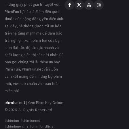
những giây phút giải trí tuyệt vời,
PhimFun tự hào là điểm đến quen
thuộc của cộng đồng yêu điện ảnh.
Tại đây, hệ thống được tối ưu hóa
trên hạ tầng mạnh mẽ để đảm bảo
trải nghiệm xem phim fun của bạn
luôn đạt tốc độ tải cực nhanh và
chất lượng hiển thị sắc nét nhất. Dù
bạn gọi chúng tôi là PhimFun hay
Phim Fun, PhimFun.net vẫn luôn
cam kết mang đến những bộ phim
mới, vietsub chuẩn và hoàn toàn
miễn phí.
phimfun.net
| Xem Phim Hay Online
© 2026. All Rights Reserved
#phimfun #phimfunnet
#phimfunonline #phimfunofficial