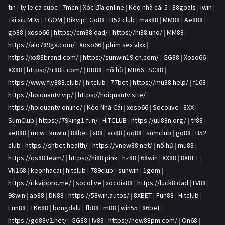
tin
|
ty le ca cuoc
|
7mcn
|
Xóc đĩa online
|
Kèo nhà cái 5
|
88goals
|
iwin
|
Tài xỉu MD5
|
1GOM
|
Rikvip
|
Go88
|
B52 club
|
max88
|
MM88
|
Ae888
|
go88
|
xoso66
|
https://cm88.dad/
|
https://hi88.uno/
|
MM88
|
https://alo789ga.com/
|
Xoso66
|
phim sex vlxx
|
https://xx88brand.com/
|
https://sunwin19.cn.com/
|
GG88
|
Xoso66
|
XX88
|
https://rr88it.com/
|
RR88
|
nổ hũ
|
MB66
|
SC88
|
https://www.fly888.club/
|
hitclub
|
77bet
|
https://mu88.help/
|
f168
|
https://hoiquantv.vip/
|
https://hoiquantv.site/
|
https://hoiquantv.online/
|
Kèo Nhà Cái
|
xoso66
|
Socolive
|
8XX
|
SumClub
|
https://79king1.fun/
|
HITCLUB
|
https://uu88n.org/
|
tr88
|
ae888
|
mcw
|
kuwin
|
88bet
|
x88
|
ao88
|
qq88
|
sumclub
|
go88
|
B52
club
|
https://shbet.health/
|
https://vnew88.net/
|
nổ hũ
|
mu88
|
https://qs88.team/
|
https://hi88.pink
|
hz88
|
68win
|
XX88
|
8XBET
|
VN168
|
keonhacai
|
hitclub
|
789club
|
sunwin
|
1gom
|
https://rikvippro.me/
|
socolive
|
xocdia88
|
https://luck8.dad
|
LV88
|
98win
|
ao88
|
DN88
|
https://58win.autos/
|
8XBET
|
Fun88
|
Hitclub
|
Fun88
|
TK688
|
bongdalu
|
fb88
|
m88
|
win55
|
86bet
|
https://go88v2.net/
|
GG88
|
lv88
|
https://new88pm.com/
|
On68
|