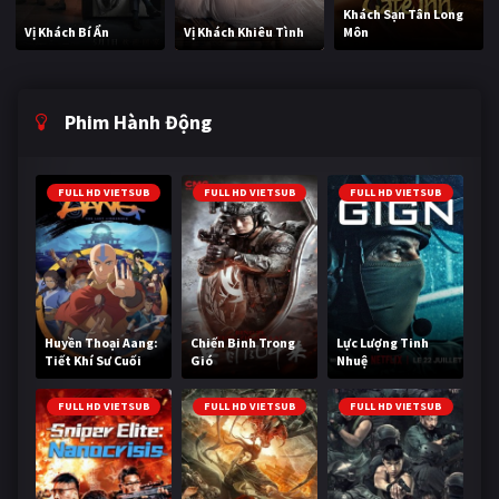
Khách Sạn Tân Long
Vị Khách Bí Ẩn
Vị Khách Khiêu Tình
Môn
Phim Hành Động
FULL HD VIETSUB
FULL HD VIETSUB
FULL HD VIETSUB
Huyền Thoại Aang:
Chiến Binh Trong
Lực Lượng Tinh
Tiết Khí Sư Cuối
Gió
Nhuệ
Cùng
FULL HD VIETSUB
FULL HD VIETSUB
FULL HD VIETSUB