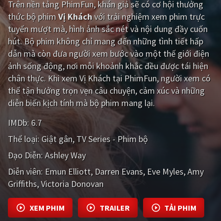
Trên nền tảng
PhimFun
, khán giả sẽ có cơ hội thưởng
thức bộ phim
Vị Khách
với trải nghiệm xem phim trực
Giật gân
Gia đình
tuyến mượt mà, hình ảnh sắc nét và nội dung đầy cuốn
Bí ẩn
Lịch sử
hút. Bộ phim không chỉ mang đến những tình tiết hấp
dẫn mà còn đưa người xem bước vào một thế giới điện
Viễn Tây
Tiểu sử
ảnh sống động, nơi mỗi khoảnh khắc đều được tái hiện
GameShow
DramaTV
chân thực. Khi xem Vị Khách tại PhimFun, người xem có
thể tận hưởng trọn vẹn câu chuyện, cảm xúc và những
QUỐC GIA
diễn biến kịch tính mà bộ phim mang lại.
IMDb:
6.7
Âu - Mỹ
Trung Quốc - Hồng Kông
Thể loại:
Giật gân
TV Series - Phim bộ
Hàn Quốc
Nhật Bản
Đạo Diễn:
Ashley Way
Ấn Độ
Việt Nam
Diễn viên:
Emun Elliott
Darren Evans
Eve Myles
Amy
Griffiths
Tổng hợp
Victoria Donovan
XEM PHIM
TRAILER
TẢI PHIM
CẬP NHẬT