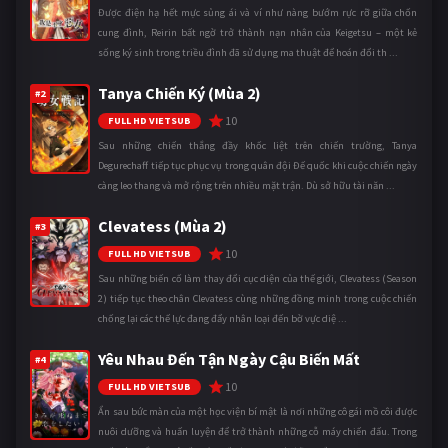
Được điện hạ hết mực sủng ái và ví như nàng bướm rực rỡ giữa chốn
cung đình, Reirin bất ngờ trở thành nạn nhân của Keigetsu – một kẻ
sống ký sinh trong triều đình đã sử dụng ma thuật để hoán đổi th ...
Tanya Chiến Ký (Mùa 2)
#2
10
FULL HD VIETSUB
Sau những chiến thắng đầy khốc liệt trên chiến trường, Tanya
Degurechaff tiếp tục phục vụ trong quân đội Đế quốc khi cuộc chiến ngày
càng leo thang và mở rộng trên nhiều mặt trận. Dù sở hữu tài năn ...
Clevatess (Mùa 2)
#3
10
FULL HD VIETSUB
Sau những biến cố làm thay đổi cục diện của thế giới, Clevatess (Season
2) tiếp tục theo chân Clevatess cùng những đồng minh trong cuộc chiến
chống lại các thế lực đang đẩy nhân loại đến bờ vực diệ ...
Yêu Nhau Đến Tận Ngày Cậu Biến Mất
#4
10
FULL HD VIETSUB
Ẩn sau bức màn của một học viện bí mật là nơi những cô gái mồ côi được
nuôi dưỡng và huấn luyện để trở thành những cỗ máy chiến đấu. Trong