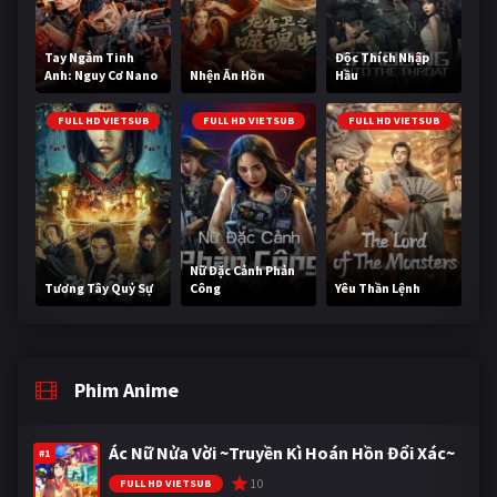
Tay Ngắm Tinh
Độc Thích Nhập
Anh: Nguy Cơ Nano
Nhện Ăn Hồn
Hầu
FULL HD VIETSUB
FULL HD VIETSUB
FULL HD VIETSUB
Nữ Đặc Cảnh Phản
Tương Tây Quỷ Sự
Công
Yêu Thần Lệnh
Phim Anime
Ác Nữ Nửa Vời ~Truyền Kì Hoán Hồn Đổi Xác~
#1
10
FULL HD VIETSUB