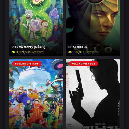
Rick Và Morty (Mùa 9)
Silo (Mùa 3)
3,009,590 lượt xem
388,900 lượt xem
FULL HD VIETSUB
FULL HD VIETSUB