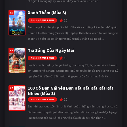
thế giới khắc nghiệt ấy, cái chết được xem là điều hiển nh ...
Xanh Thẳm (Mùa 3)
#5
10
FULL HD VIETSUB
Sau hàng loạt chuyến phiêu lưu điên rồ và những kỷ niệm khó quên,
Grand Blue Dreaming (Season 3) tiếp tục theo chân Iori Kitahara cùng các
thành viên câu lạc bộ lặn trong những ngày tháng đại học đ ...
Tia Sáng Của Ngày Mai
#6
10
FULL HD VIETSUB
Lấy bối cảnh một Kyoto giả tưởng của thế kỷ 20, bộ phim kể về hai anh
em Seiroku và Kihachi Sakamoto, những người ôm ấp khát vọng đưa Kỷ
nguyên Điện đến với đất nước thông qua cuốn Danh mục Điện th ...
100 Cô Bạn Gái Yêu Bạn Rất Rất Rất Rất Rất
#7
Nhiều (Mùa 3)
10
FULL HD VIETSUB
Sau khi trải qua 100 lần thất tình suốt những năm trung học cơ sở,
Rentaro Aijo quyết định đến một ngôi đền để cầu mong tìm được bạn gái
khi bước vào cấp ba. Lời cầu nguyện của cậu được Thần Tình Y ...