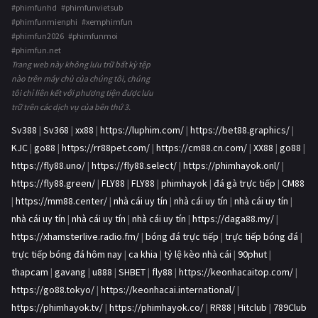
#phimfunhd #phimfunvietsub
#phimfunmienphi #xemphimfun
#phimfun2026 #phimfunmoi
#phimfun.net
Trang web này không lưu trữ bất kỳ tệp
nào trên máy chủ của chúng tôi, chúng
tôi chỉ liên kết với phương tiện được lưu
trữ trên các dịch vụ của bên thứ 3.
Sv388
|
Sv368
|
xx88
|
https://luphim.com/
|
https://bet88.graphics/
|
KJC
|
go88
|
https://rr88pet.com/
|
https://cm88.cn.com/
|
XX88
|
go88
|
https://fly88.uno/
|
https://fly88.select/
|
https://phimhayok.onl/
|
https://fly88.green/
|
FLY88
|
FLY88
|
phimhayok
|
đá gà trực tiếp
|
CM88
|
https://mm88.center/
|
nhà cái uy tín
|
nhà cái uy tín
|
nhà cái uy tín
|
nhà cái uy tín
|
nhà cái uy tín
|
nhà cái uy tín
|
https://daga88.my/
|
https://xhamsterlive.radio.fm/
|
bóng đá trực tiếp
|
trực tiếp bóng đá
|
trực tiếp bóng đá hôm nay
|
ca khia
|
tỷ lệ kèo nhà cái
|
90phut
|
thapcam
|
gavang
|
u888
|
SHBET
|
fly88
|
https://keonhacaitop.com/
|
https://go88.tokyo/
|
https://keonhacai.international/
|
https://phimhayok.tv/
|
https://phimhayok.co/
|
RR88
|
Hitclub
|
789Club