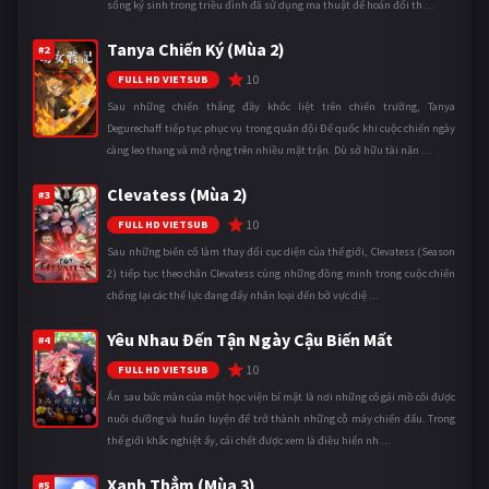
sống ký sinh trong triều đình đã sử dụng ma thuật để hoán đổi th ...
Tanya Chiến Ký (Mùa 2)
#2
10
FULL HD VIETSUB
Sau những chiến thắng đầy khốc liệt trên chiến trường, Tanya
Degurechaff tiếp tục phục vụ trong quân đội Đế quốc khi cuộc chiến ngày
càng leo thang và mở rộng trên nhiều mặt trận. Dù sở hữu tài năn ...
Clevatess (Mùa 2)
#3
10
FULL HD VIETSUB
Sau những biến cố làm thay đổi cục diện của thế giới, Clevatess (Season
2) tiếp tục theo chân Clevatess cùng những đồng minh trong cuộc chiến
chống lại các thế lực đang đẩy nhân loại đến bờ vực diệ ...
Yêu Nhau Đến Tận Ngày Cậu Biến Mất
#4
10
FULL HD VIETSUB
Ẩn sau bức màn của một học viện bí mật là nơi những cô gái mồ côi được
nuôi dưỡng và huấn luyện để trở thành những cỗ máy chiến đấu. Trong
thế giới khắc nghiệt ấy, cái chết được xem là điều hiển nh ...
Xanh Thẳm (Mùa 3)
#5