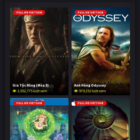
FULL HD VIETSUB
FULL HD VIETSUB
Gia Tộc Rồng (Mùa 3)
Anh Hùng Odyssey
2,052,775 lượt xem
979,252 lượt xem
FULL HD VIETSUB
FULL HD VIETSUB