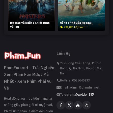
He-Man Và Những Chiến Binh
Hành Trình Của Moana
Vũ Trụ
499,883 lượt xem
249,341 lượt xem
Liên Hệ
22 đường Châu Long, P. Trúc
PhimFun.net - Trải Nghiệm
Bạch, Q. Ba Đình, Hà Nội, Việt
Nam
Xem Phim Fun Mượt Mà
Hotline: 0985646233
Nhất - Xem Phim Phải Vui
Vẻ
Email:
admin@phimfun.net
Telegram:
@golden885
Hoạt động với mục tiêu mang lại
những giây phút giải trí tuyệt vời,
PhimFun tự hào là điểm đến quen