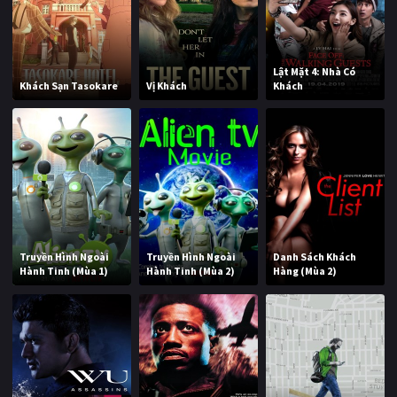
Lật Mặt 4: Nhà Có
Khách Sạn Tasokare
Vị Khách
Khách
Truyền Hình Ngoài
Truyền Hình Ngoài
Danh Sách Khách
Hành Tinh (Mùa 1)
Hành Tinh (Mùa 2)
Hàng (Mùa 2)