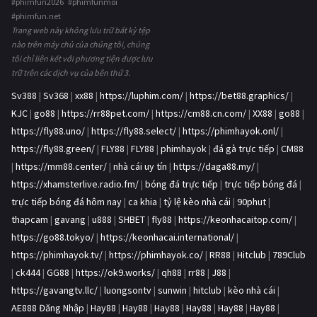
#phimfun2026 #phimfunmoi
#phimfun.net
Trang web này không lưu trữ bất kỳ tệp
nào trên máy chủ của chúng tôi, chúng
tôi chỉ liên kết với phương tiện được lưu
trữ trên các dịch vụ của bên thứ 3.
Sv388
|
Sv368
|
xx88
|
https://luphim.com/
|
https://bet88.graphics/
|
KJC
|
go88
|
https://rr88pet.com/
|
https://cm88.cn.com/
|
XX88
|
go88
|
https://fly88.uno/
|
https://fly88.select/
|
https://phimhayok.onl/
|
https://fly88.green/
|
FLY88
|
FLY88
|
phimhayok
|
đá gà trực tiếp
|
CM88
|
https://mm88.center/
|
nhà cái uy tín
|
https://daga88.my/
|
https://xhamsterlive.radio.fm/
|
bóng đá trực tiếp
|
trực tiếp bóng đá
|
trực tiếp bóng đá hôm nay
|
ca khia
|
tỷ lệ kèo nhà cái
|
90phut
|
thapcam
|
gavang
|
u888
|
SHBET
|
fly88
|
https://keonhacaitop.com/
|
https://go88.tokyo/
|
https://keonhacai.international/
|
https://phimhayok.tv/
|
https://phimhayok.co/
|
RR88
|
Hitclub
|
789Club
|
ck444
|
GG88
|
https://ok9.works/
|
qh88
|
rr88
|
J88
|
https://gavangtv.llc/
|
luongsontv
|
sunwin
|
hitclub
|
kèo nhà cái
|
AE888 Đăng Nhập
|
Hay88
|
Hay88
|
Hay88
|
Hay88
|
Hay88
|
Hay88
|