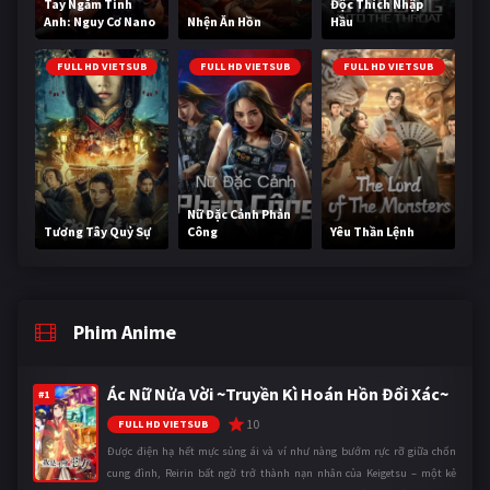
Tay Ngắm Tinh
Độc Thích Nhập
Anh: Nguy Cơ Nano
Nhện Ăn Hồn
Hầu
FULL HD VIETSUB
FULL HD VIETSUB
FULL HD VIETSUB
Nữ Đặc Cảnh Phản
Tương Tây Quỷ Sự
Công
Yêu Thần Lệnh
Phim Anime
Ác Nữ Nửa Vời ~Truyền Kì Hoán Hồn Đổi Xác~
#1
10
FULL HD VIETSUB
Được điện hạ hết mực sủng ái và ví như nàng bướm rực rỡ giữa chốn
cung đình, Reirin bất ngờ trở thành nạn nhân của Keigetsu – một kẻ