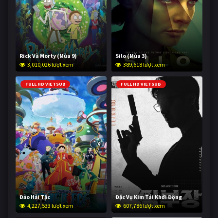
Rick Và Morty (Mùa 9)
Silo (Mùa 3)
3,010,026 lượt xem
389,618 lượt xem
FULL HD VIETSUB
FULL HD VIETSUB
Đảo Hải Tặc
Đặc Vụ Kim Tái Khởi Động
4,227,533 lượt xem
607,786 lượt xem