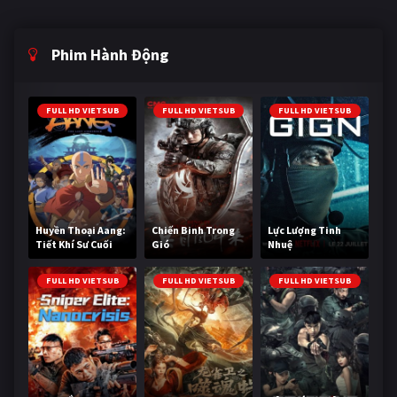
Phim Hành Động
FULL HD VIETSUB
FULL HD VIETSUB
FULL HD VIETSUB
Huyền Thoại Aang:
Chiến Binh Trong
Lực Lượng Tinh
Tiết Khí Sư Cuối
Gió
Nhuệ
Cùng
FULL HD VIETSUB
FULL HD VIETSUB
FULL HD VIETSUB