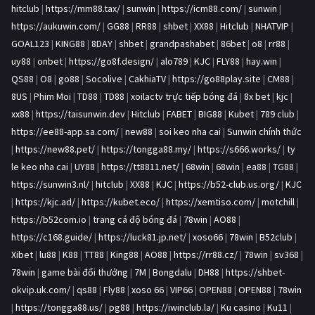
hitclub
|
https://mm88.tax/
|
sunwin
|
https://icm88.com/
|
sunwin
|
https://aukuwin.com/
|
GG88
|
RR88
|
shbet
|
XX88
|
Hitclub
|
NHATVIP
|
GOAL123
|
KING88
|
8DAY
|
shbet
|
grandpashabet
|
86bet
|
o8
|
rr88
|
uy88
|
onbet
|
https://go8f.design/
|
alo789
|
KJC
|
FLY88
|
hay.win
|
QS88
|
O8
|
go88
|
Socolive
|
CakhiaTV
|
https://go88play.site
|
CM88
|
8US
|
Phim Moi
|
TD88
|
TD88
|
xoilactv trực tiếp bóng đá
|
8x bet
|
kjc
|
xx88
|
https://taisunwin.dev
|
Hitclub
|
FABET
|
BIG88
|
Kubet
|
789 club
|
https://ee88-app.sa.com/
|
new88
|
soi keo nha cai
|
Sunwin chính thức
|
https://new88.pet/
|
https://tongga88.my/
|
https://s666.works/
|
ty
le keo nha cai
|
UY88
|
https://tt8811.net/
|
68win
|
68win
|
ea88
|
TG88
|
https://sunwin3.nl/
|
hitclub
|
XX88
|
KJC
|
https://b52-club.us.org/
|
KJC
|
https://kjc.ad/
|
https://kubet.eco/
|
https://xemtiso.com/
|
motchill
|
https://b52com.io
|
trang cá độ bóng đá
|
78win
|
AO88
|
https://c168.guide/
|
https://luck81.jp.net/
|
xoso66
|
78win
|
B52club
|
Xibet
|
lu88
|
K88
|
TT88
|
King88
|
AO88
|
https://rr88.cz/
|
78win
|
sv368
|
78win
|
game bài đổi thưởng
|
7M
|
Bongdalu
|
DH88
|
https://shbet-
okvip.uk.com/
|
qs88
|
Fly88
|
xoso 66
|
VIP66
|
OPEN88
|
OPEN88
|
78win
|
https://tongga88.us/
|
pg88
|
https://iwinclub.la/
|
Ku casino
|
Ku11
|