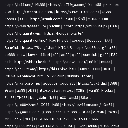
https://hi88.uno/
|
MM88
|
https://alo789ga.com/
|
Xoso66
|
phim sex
vlxx
|
https://xx88brand.com/
|
https://sunwin19.cn.com/
|
GG88
|
Xoso66
|
XX88
|
https://rr88it.com/
|
RR88
|
nổ hũ
|
MB66
|
SC88
|
https://www.fly888.club/
|
hitclub
|
77bet
|
https://mu88.help/
|
f168
|
https://hoiquantv.vip/
|
https://hoiquantv.site/
|
https://hoiquantv.online/
|
Kèo Nhà Cái
|
xoso66
|
Socolive
|
8XX
|
SumClub
|
https://79king1.fun/
|
HITCLUB
|
https://uu88n.org/
|
tr88
|
ae888
|
mcw
|
kuwin
|
88bet
|
x88
|
ao88
|
qq88
|
sumclub
|
go88
|
B52
club
|
https://shbet.health/
|
https://vnew88.net/
|
nổ hũ
|
mu88
|
https://qs88.team/
|
https://hi88.pink
|
hz88
|
68win
|
XX88
|
8XBET
|
VN168
|
keonhacai
|
hitclub
|
789club
|
sunwin
|
1gom
|
https://rikvippro.me/
|
socolive
|
xocdia88
|
https://luck8.dad
|
LV88
|
98win
|
ao88
|
DN88
|
https://58win.autos/
|
8XBET
|
Fun88
|
Hitclub
|
Fun88
|
TK688
|
bongdalu
|
fb88
|
m88
|
win55
|
86bet
|
https://go88v2.net/
|
GG88
|
lv88
|
https://new88pm.com/
|
On68
|
https://gg88fun.com
|
go88
|
U888
|
Hello88
|
ABC88
|
VIPWIN
|
78WIN
|
MK8
|
on68
|
s66
|
XOSO66
|
LUCK8
|
ok8386
|
go88
|
S666
|
https://uu88.mba/
|
CAKHIATV
|
SOCOLIVE
|
33win
|
mu88
|
MB66
|
cf68
|