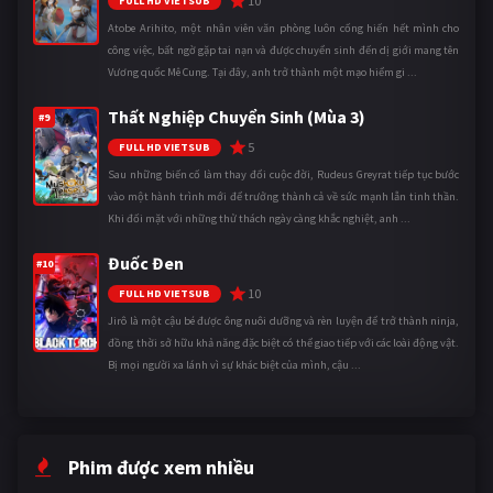
10
FULL HD VIETSUB
Atobe Arihito, một nhân viên văn phòng luôn cống hiến hết mình cho
công việc, bất ngờ gặp tai nạn và được chuyển sinh đến dị giới mang tên
Vương quốc Mê Cung. Tại đây, anh trở thành một mạo hiểm gi ...
Thất Nghiệp Chuyển Sinh (Mùa 3)
#9
5
FULL HD VIETSUB
Sau những biến cố làm thay đổi cuộc đời, Rudeus Greyrat tiếp tục bước
vào một hành trình mới để trưởng thành cả về sức mạnh lẫn tinh thần.
Khi đối mặt với những thử thách ngày càng khắc nghiệt, anh ...
Đuốc Đen
#10
10
FULL HD VIETSUB
Jirô là một cậu bé được ông nuôi dưỡng và rèn luyện để trở thành ninja,
đồng thời sở hữu khả năng đặc biệt có thể giao tiếp với các loài động vật.
Bị mọi người xa lánh vì sự khác biệt của mình, cậu ...
Phim được xem nhiều