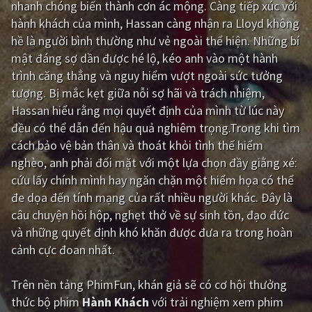
nhanh chóng biến thành cơn ác mộng. Càng tiếp xúc với
hành khách của mình, Hassan càng nhận ra Lloyd không
Giật gân
Gia đình
hề là người bình thường như vẻ ngoài thể hiện. Những bí
Bí ẩn
Lịch sử
mật đáng sợ dần được hé lộ, kéo anh vào một hành
trình căng thẳng và nguy hiểm vượt ngoài sức tưởng
Viễn Tây
Tiểu sử
tượng. Bị mắc kẹt giữa nỗi sợ hãi và trách nhiệm,
GameShow
DramaTV
Hassan hiểu rằng mọi quyết định của mình từ lúc này
đều có thể dẫn đến hậu quả nghiêm trọng.Trong khi tìm
QUỐC GIA
cách bảo vệ bản thân và thoát khỏi tình thế hiểm
nghèo, anh phải đối mặt với một lựa chọn đầy giằng xé:
Âu - Mỹ
Trung Quốc - Hồng Kông
cứu lấy chính mình hay ngăn chặn một hiểm họa có thể
đe dọa đến tính mạng của rất nhiều người khác. Đây là
Hàn Quốc
Nhật Bản
câu chuyện hồi hộp, nghẹt thở về sự sinh tồn, đạo đức
Ấn Độ
Việt Nam
và những quyết định khó khăn được đưa ra trong hoàn
cảnh cực đoan nhất.
Tổng hợp
Trên nền tảng
PhimFun
, khán giả sẽ có cơ hội thưởng
CẬP NHẬT
thức bộ phim
Hành Khách
với trải nghiệm xem phim