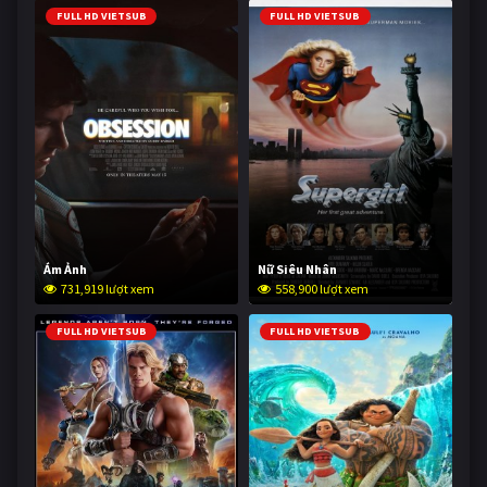
FULL HD VIETSUB
FULL HD VIETSUB
Ám Ảnh
Nữ Siêu Nhân
731,919 lượt xem
558,900 lượt xem
FULL HD VIETSUB
FULL HD VIETSUB