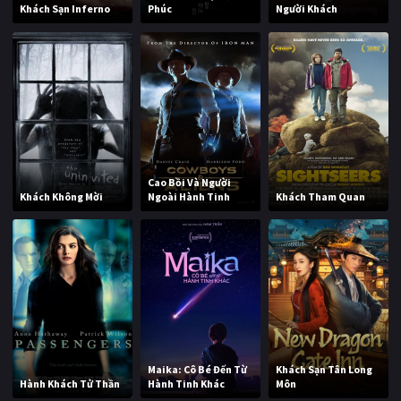
Khách Sạn Inferno
Phúc
Người Khách
Cao Bồi Và Người
Khách Không Mời
Ngoài Hành Tinh
Khách Tham Quan
Maika: Cô Bé Đến Từ
Khách Sạn Tân Long
Hành Khách Tử Thần
Hành Tinh Khác
Môn