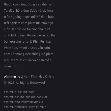
thuộc của cộng đồng yêu điện ảnh.
Tại đây, hệ thống được tối ưu hóa
trên hạ tầng mạnh mẽ để đảm bảo
trải nghiệm xem phim fun của bạn
luôn đạt tốc độ tải cực nhanh và
chất lượng hiển thị sắc nét nhất. Dù
bạn gọi chúng tôi là PhimFun hay
Phim Fun, PhimFun.net vẫn luôn
cam kết mang đến những bộ phim
mới, vietsub chuẩn và hoàn toàn
miễn phí.
phimfun.net
| Xem Phim Hay Online
© 2026. All Rights Reserved
#phimfun #phimfunnet
#phimfunonline #phimfunofficial
#phimfunhd #phimfunvietsub
#phimfunmienphi #xemphimfun