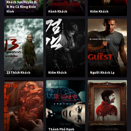
Khách Sạn Huyền Bí
4: Ma Cà Rồng Biến
Hình
Hành Khách
Kiếm Khách
13 Thích Khách
Kiếm Khách
Người Khách Lạ
Thành Phố Hạnh