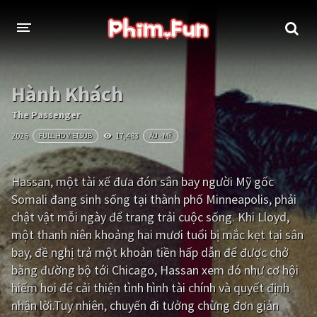
THỂ LOẠI
Hành Khách
Thần thoại - Cổ trang
Hành động
The Passenger
2026
17,483
FULL HD VIETSUB
ÂU - MỸ
Tâm lý
Chiến tranh
Võ thuật - Kiếm hiệp
Nhạc kịch
Hassan, một tài xế đưa đón sân bay người Mỹ gốc
Somali đang sinh sống tại thành phố Minneapolis, phải
Kinh dị
Tội phạm - Hình sự
chật vật mỗi ngày để trang trải cuộc sống. Khi Lloyd,
Phiêu lưu
Hài hước
một thanh niên khoảng hai mươi tuổi bị mắc kẹt tại sân
bay, đề nghị trả một khoản tiền hấp dẫn để được chở
Viễn tưởng
Khoa học - Tài liệu
bằng đường bộ tới Chicago, Hassan xem đó như cơ hội
Hoạt hình
Thể thao
hiếm hoi để cải thiện tình hình tài chính và quyết định
nhận lời.Tuy nhiên, chuyến đi tưởng chừng đơn giản
Tình cảm - Lãng mạn
Kỳ ảo