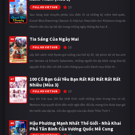
10
FULL HD VIETSUB
Sau hàng loạt chuyến phiêu lưu điên rồ và những kỷ niệm khó quên,
Grand Blue Dreaming (Season 3) tiếp tục theo chân Iori Kitahara cùng các
thành viên câu lạc bộ lặn trong những ngày tháng đại học đ ...
Tia Sáng Của Ngày Mai
#6
10
FULL HD VIETSUB
Lấy bối cảnh một Kyoto giả tưởng của thế kỷ 20, bộ phim kể về hai anh
em Seiroku và Kihachi Sakamoto, những người ôm ấp khát vọng đưa Kỷ
nguyên Điện đến với đất nước thông qua cuốn Danh mục Điện th ...
100 Cô Bạn Gái Yêu Bạn Rất Rất Rất Rất Rất
#7
Nhiều (Mùa 3)
10
FULL HD VIETSUB
Sau khi trải qua 100 lần thất tình suốt những năm trung học cơ sở,
Rentaro Aijo quyết định đến một ngôi đền để cầu mong tìm được bạn gái
khi bước vào cấp ba. Lời cầu nguyện của cậu được Thần Tình Y ...
Hậu Phương Mạnh Nhất Thế Giới - Nhà Khai
#8
Phá Tân Binh Của Vương Quốc Mê Cung