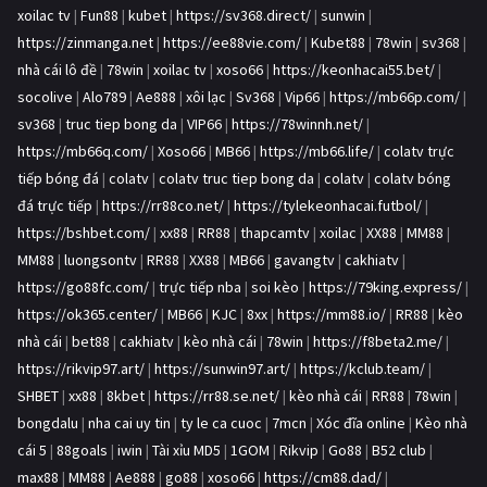
xoilac tv
|
Fun88
|
kubet
|
https://sv368.direct/
|
sunwin
|
https://zinmanga.net
|
https://ee88vie.com/
|
Kubet88
|
78win
|
sv368
|
nhà cái lô đề
|
78win
|
xoilac tv
|
xoso66
|
https://keonhacai55.bet/
|
socolive
|
Alo789
|
Ae888
|
xôi lạc
|
Sv368
|
Vip66
|
https://mb66p.com/
|
sv368
|
truc tiep bong da
|
VIP66
|
https://78winnh.net/
|
https://mb66q.com/
|
Xoso66
|
MB66
|
https://mb66.life/
|
colatv trực
tiếp bóng đá
|
colatv
|
colatv truc tiep bong da
|
colatv
|
colatv bóng
đá trực tiếp
|
https://rr88co.net/
|
https://tylekeonhacai.futbol/
|
https://bshbet.com/
|
xx88
|
RR88
|
thapcamtv
|
xoilac
|
XX88
|
MM88
|
MM88
|
luongsontv
|
RR88
|
XX88
|
MB66
|
gavangtv
|
cakhiatv
|
https://go88fc.com/
|
trực tiếp nba
|
soi kèo
|
https://79king.express/
|
https://ok365.center/
|
MB66
|
KJC
|
8xx
|
https://mm88.io/
|
RR88
|
kèo
nhà cái
|
bet88
|
cakhiatv
|
kèo nhà cái
|
78win
|
https://f8beta2.me/
|
https://rikvip97.art/
|
https://sunwin97.art/
|
https://kclub.team/
|
SHBET
|
xx88
|
8kbet
|
https://rr88.se.net/
|
kèo nhà cái
|
RR88
|
78win
|
bongdalu
|
nha cai uy tin
|
ty le ca cuoc
|
7mcn
|
Xóc đĩa online
|
Kèo nhà
cái 5
|
88goals
|
iwin
|
Tài xỉu MD5
|
1GOM
|
Rikvip
|
Go88
|
B52 club
|
max88
|
MM88
|
Ae888
|
go88
|
xoso66
|
https://cm88.dad/
|