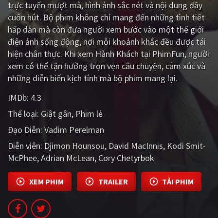
trực tuyến mượt mà, hình ảnh sắc nét và nội dung đầy
PHIM MỚI
cuốn hút. Bộ phim không chỉ mang đến những tình tiết
PHIM BỘ
hấp dẫn mà còn đưa người xem bước vào một thế giới
điện ảnh sống động, nơi mỗi khoảnh khắc đều được tái
PHIM LẺ
hiện chân thực. Khi xem Hành Khách tại PhimFun, người
xem có thể tận hưởng trọn vẹn câu chuyện, cảm xúc và
PHIM CHIẾU RẠP
những diễn biến kịch tính mà bộ phim mang lại.
TUYỂN TẬP PHIM
IMDb:
4.3
BLOG
Thể loại:
Giật gân
Phim lẻ
Đạo Diễn:
Vadim Perelman
Diễn viên:
Djimon Hounsou
David MacInnis
Kodi Smit-
McPhee
Adrian McLean
Cory Chetyrbok
XEM PHIM
TRAILER
TẢI PHIM