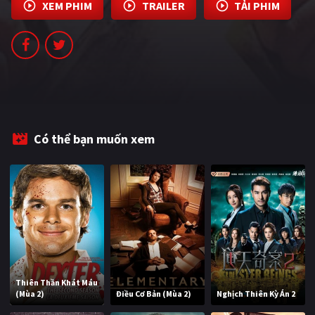
XEM PHIM
TRAILER
TẢI PHIM
Có thể bạn muốn xem
Thiên Thần Khát Máu
(Mùa 2)
Điều Cơ Bản (Mùa 2)
Nghịch Thiên Kỳ Án 2