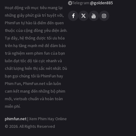
Telegram:
@golden885
Hoạt động với mục tiêu mang lại
những giây phút giải trí tuyệt vời,
PhimFun tự hào là điểm đến quen
thuộc của cộng đồng yêu điện ảnh.
Tại đây, hệ thống được tối ưu hóa
trên hạ tầng mạnh mẽ để đảm bảo
trải nghiệm xem phim fun của bạn
luôn đạt tốc độ tải cực nhanh và
chất lượng hiển thị sắc nét nhất. Dù
bạn gọi chúng tôi là PhimFun hay
Phim Fun, PhimFun.net vẫn luôn
cam kết mang đến những bộ phim
mới, vietsub chuẩn và hoàn toàn
miễn phí.
phimfun.net
| Xem Phim Hay Online
© 2026. All Rights Reserved