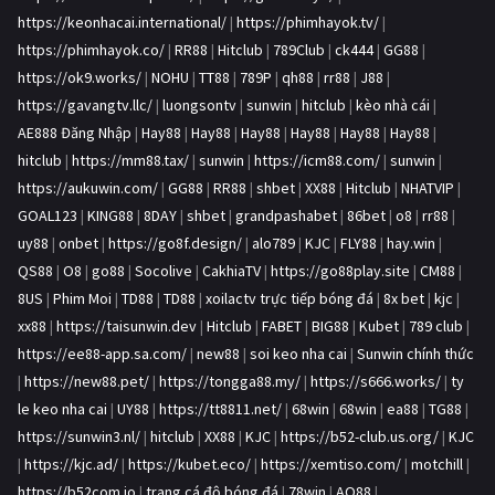
https://keonhacai.international/
|
https://phimhayok.tv/
|
https://phimhayok.co/
|
RR88
|
Hitclub
|
789Club
|
ck444
|
GG88
|
https://ok9.works/
|
NOHU
|
TT88
|
789P
|
qh88
|
rr88
|
J88
|
https://gavangtv.llc/
|
luongsontv
|
sunwin
|
hitclub
|
kèo nhà cái
|
AE888 Đăng Nhập
|
Hay88
|
Hay88
|
Hay88
|
Hay88
|
Hay88
|
Hay88
|
hitclub
|
https://mm88.tax/
|
sunwin
|
https://icm88.com/
|
sunwin
|
https://aukuwin.com/
|
GG88
|
RR88
|
shbet
|
XX88
|
Hitclub
|
NHATVIP
|
GOAL123
|
KING88
|
8DAY
|
shbet
|
grandpashabet
|
86bet
|
o8
|
rr88
|
uy88
|
onbet
|
https://go8f.design/
|
alo789
|
KJC
|
FLY88
|
hay.win
|
QS88
|
O8
|
go88
|
Socolive
|
CakhiaTV
|
https://go88play.site
|
CM88
|
8US
|
Phim Moi
|
TD88
|
TD88
|
xoilactv trực tiếp bóng đá
|
8x bet
|
kjc
|
xx88
|
https://taisunwin.dev
|
Hitclub
|
FABET
|
BIG88
|
Kubet
|
789 club
|
https://ee88-app.sa.com/
|
new88
|
soi keo nha cai
|
Sunwin chính thức
|
https://new88.pet/
|
https://tongga88.my/
|
https://s666.works/
|
ty
le keo nha cai
|
UY88
|
https://tt8811.net/
|
68win
|
68win
|
ea88
|
TG88
|
https://sunwin3.nl/
|
hitclub
|
XX88
|
KJC
|
https://b52-club.us.org/
|
KJC
|
https://kjc.ad/
|
https://kubet.eco/
|
https://xemtiso.com/
|
motchill
|
https://b52com.io
|
trang cá độ bóng đá
|
78win
|
AO88
|