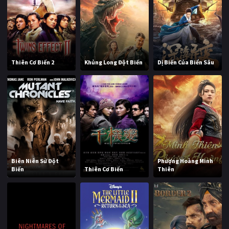
Thiên Cơ Biến 2
Khủng Long Đột Biến
Dị Biến Của Biển Sâu
Biên Niên Sử Đột
Phượng Hoàng Minh
Biến
Thiên Cơ Biến
Thiên