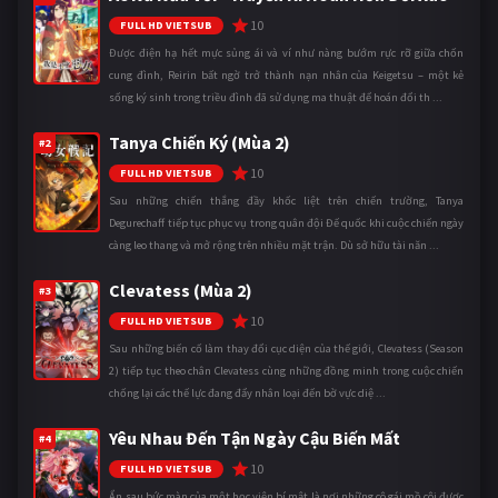
10
FULL HD VIETSUB
Được điện hạ hết mực sủng ái và ví như nàng bướm rực rỡ giữa chốn
cung đình, Reirin bất ngờ trở thành nạn nhân của Keigetsu – một kẻ
sống ký sinh trong triều đình đã sử dụng ma thuật để hoán đổi th ...
Tanya Chiến Ký (Mùa 2)
#2
10
FULL HD VIETSUB
Sau những chiến thắng đầy khốc liệt trên chiến trường, Tanya
Degurechaff tiếp tục phục vụ trong quân đội Đế quốc khi cuộc chiến ngày
càng leo thang và mở rộng trên nhiều mặt trận. Dù sở hữu tài năn ...
Clevatess (Mùa 2)
#3
10
FULL HD VIETSUB
Sau những biến cố làm thay đổi cục diện của thế giới, Clevatess (Season
2) tiếp tục theo chân Clevatess cùng những đồng minh trong cuộc chiến
chống lại các thế lực đang đẩy nhân loại đến bờ vực diệ ...
Yêu Nhau Đến Tận Ngày Cậu Biến Mất
#4
10
FULL HD VIETSUB
Ẩn sau bức màn của một học viện bí mật là nơi những cô gái mồ côi được