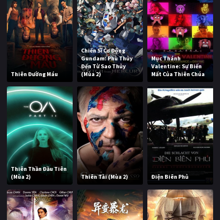
Chiến Sĩ Cơ Động
Gundam: Phù Thủy
Mục Thánh
Đến Từ Sao Thủy
Valentine: Sự Biến
Thiên Đường Máu
(Mùa 2)
Mất Của Thiên Chúa
Thiên Thần Đầu Tiên
(Mùa 2)
Thiên Tài (Mùa 2)
Điện Biên Phủ