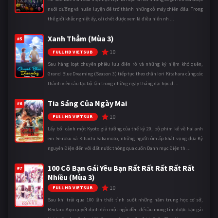
nuôi dưỡng và huấn luyện để trở thành những cỗ máy chiến đấu. Trong
thế giới khắc nghiệt ấy, cái chết được xem là điều hiển nh ...
Xanh Thẳm (Mùa 3)
#5
10
FULL HD VIETSUB
Sau hàng loạt chuyến phiêu lưu điên rồ và những kỷ niệm khó quên,
Grand Blue Dreaming (Season 3) tiếp tục theo chân Iori Kitahara cùng các
thành viên câu lạc bộ lặn trong những ngày tháng đại học đ ...
Tia Sáng Của Ngày Mai
#6
10
FULL HD VIETSUB
Lấy bối cảnh một Kyoto giả tưởng của thế kỷ 20, bộ phim kể về hai anh
em Seiroku và Kihachi Sakamoto, những người ôm ấp khát vọng đưa Kỷ
nguyên Điện đến với đất nước thông qua cuốn Danh mục Điện th ...
100 Cô Bạn Gái Yêu Bạn Rất Rất Rất Rất Rất
#7
Nhiều (Mùa 3)
10
FULL HD VIETSUB
Sau khi trải qua 100 lần thất tình suốt những năm trung học cơ sở,
Rentaro Aijo quyết định đến một ngôi đền để cầu mong tìm được bạn gái