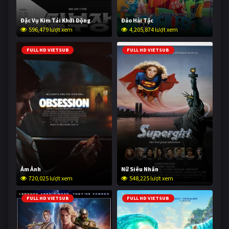
Đặc Vụ Kim Tái Khởi Động
Đảo Hải Tặc
596,479 lượt xem
4,205,874 lượt xem
FULL HD VIETSUB
FULL HD VIETSUB
Ám Ảnh
Nữ Siêu Nhân
720,025 lượt xem
548,225 lượt xem
FULL HD VIETSUB
FULL HD VIETSUB