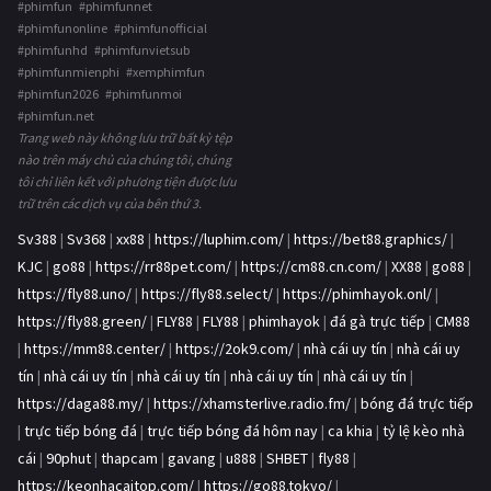
#phimfun #phimfunnet
#phimfunonline #phimfunofficial
#phimfunhd #phimfunvietsub
#phimfunmienphi #xemphimfun
#phimfun2026 #phimfunmoi
#phimfun.net
Trang web này không lưu trữ bất kỳ tệp
nào trên máy chủ của chúng tôi, chúng
tôi chỉ liên kết với phương tiện được lưu
trữ trên các dịch vụ của bên thứ 3.
Sv388
|
Sv368
|
xx88
|
https://luphim.com/
|
https://bet88.graphics/
|
KJC
|
go88
|
https://rr88pet.com/
|
https://cm88.cn.com/
|
XX88
|
go88
|
https://fly88.uno/
|
https://fly88.select/
|
https://phimhayok.onl/
|
https://fly88.green/
|
FLY88
|
FLY88
|
phimhayok
|
đá gà trực tiếp
|
CM88
|
https://mm88.center/
|
https://2ok9.com/
|
nhà cái uy tín
|
nhà cái uy
tín
|
nhà cái uy tín
|
nhà cái uy tín
|
nhà cái uy tín
|
nhà cái uy tín
|
https://daga88.my/
|
https://xhamsterlive.radio.fm/
|
bóng đá trực tiếp
|
trực tiếp bóng đá
|
trực tiếp bóng đá hôm nay
|
ca khia
|
tỷ lệ kèo nhà
cái
|
90phut
|
thapcam
|
gavang
|
u888
|
SHBET
|
fly88
|
https://keonhacaitop.com/
|
https://go88.tokyo/
|