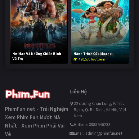
He-Man Và Những Chiến Binh
Hành Trình Của Moana
Vũ Trụ
490,533 lượt xem
239,255 lượt xem
Liên Hệ
22 đường Châu Long, P. Trúc
PhimFun.net - Trải Nghiệm
Bạch, Q. Ba Đình, Hà Nội, Việt
Nam
Xem Phim Fun Mượt Mà
Hotline: 0985646233
Nhất - Xem Phim Phải Vui
Vẻ
Email:
admin@phimfun.net