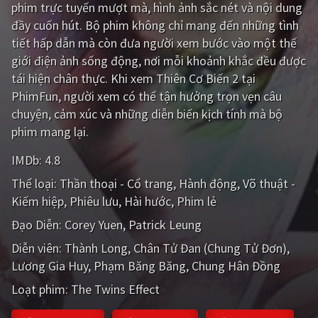
phim trực tuyến mượt mà, hình ảnh sắc nét và nội dung
PHIM MỚI
đầy cuốn hút. Bộ phim không chỉ mang đến những tình
PHIM BỘ
tiết hấp dẫn mà còn đưa người xem bước vào một thế
giới điện ảnh sống động, nơi mỗi khoảnh khắc đều được
PHIM LẺ
tái hiện chân thực. Khi xem Thiên Cơ Biến 2 tại
PhimFun, người xem có thể tận hưởng trọn vẹn câu
PHIM CHIẾU RẠP
chuyện, cảm xúc và những diễn biến kịch tính mà bộ
TUYỂN TẬP PHIM
phim mang lại.
BLOG
IMDb:
4.8
Thể loại:
Thần thoại - Cổ trang
Hành động
Võ thuật -
Kiếm hiệp
Phiêu lưu
Hài hước
Phim lẻ
Đạo Diễn:
Corey Yuen
Patrick Leung
Diễn viên:
Thành Long
Chân Tử Đan (Chung Tử Đơn)
Lương Gia Huy
Phạm Băng Băng
Chung Hân Đồng
Loạt phim:
The Twins Effect