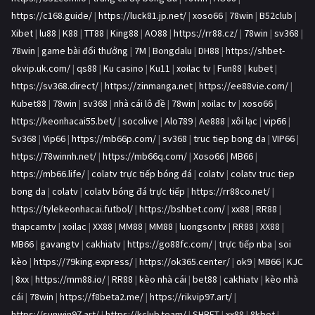
https://c168.guide/
|
https://luck81.jp.net/
|
xoso66
|
78win
|
B52club
|
Xibet
|
lu88
|
K88
|
TT88
|
King88
|
AO88
|
https://rr88.cz/
|
78win
|
sv368
|
78win
|
game bài đổi thưởng
|
7M
|
Bongdalu
|
DH88
|
https://shbet-
okvip.uk.com/
|
qs88
|
Ku casino
|
Ku11
|
xoilac tv
|
Fun88
|
kubet
|
https://sv368.direct/
|
https://zinmanga.net
|
https://ee88vie.com/
|
Kubet88
|
78win
|
sv368
|
nhà cái lô đề
|
78win
|
xoilac tv
|
xoso66
|
https://keonhacai55.bet/
|
socolive
|
Alo789
|
Ae888
|
xôi lạc
|
vip66
|
Sv368
|
Vip66
|
https://mb66p.com/
|
sv368
|
truc tiep bong da
|
VIP66
|
https://78winnh.net/
|
https://mb66q.com/
|
Xoso66
|
MB66
|
https://mb66.life/
|
colatv trực tiếp bóng đá
|
colatv
|
colatv truc tiep
bong da
|
colatv
|
colatv bóng đá trực tiếp
|
https://rr88co.net/
|
https://tylekeonhacai.futbol/
|
https://bshbet.com/
|
xx88
|
RR88
|
thapcamtv
|
xoilac
|
XX88
|
MM88
|
MM88
|
luongsontv
|
RR88
|
XX88
|
MB66
|
gavangtv
|
cakhiatv
|
https://go88fc.com/
|
trực tiếp nba
|
soi
kèo
|
https://79king.express/
|
https://ok365.center/
|
ok9
|
MB66
|
KJC
|
8xx
|
https://mm88.io/
|
RR88
|
kèo nhà cái
|
bet88
|
cakhiatv
|
kèo nhà
cái
|
78win
|
https://f8beta2.me/
|
https://rikvip97.art/
|
https://sunwin97.art/
|
https://kclub.team/
|
SHBET
|
xx88
|
8kbet
|