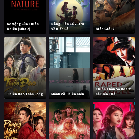
Ác Mộng Của Thiên
Nàng Tiên Cá 2: Trở
Nhiên (Mùa 2)
Về Biển Cả
Biên Giới 2
Thiên Thần Sa Đọa 2:
Thiên Đao Thần Long
Mảnh Vỡ Thiên Kiến
Kẻ Biến Thái