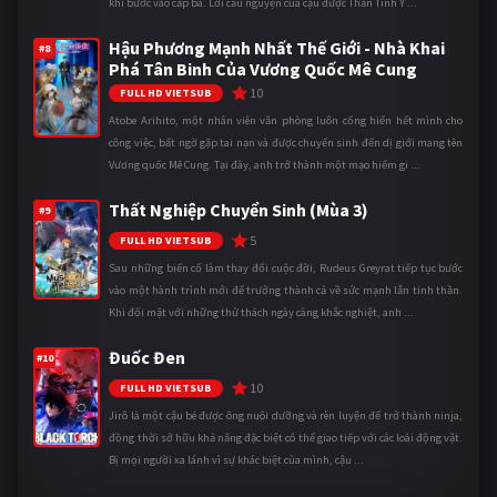
khi bước vào cấp ba. Lời cầu nguyện của cậu được Thần Tình Y ...
Hậu Phương Mạnh Nhất Thế Giới - Nhà Khai
#8
Phá Tân Binh Của Vương Quốc Mê Cung
10
FULL HD VIETSUB
Atobe Arihito, một nhân viên văn phòng luôn cống hiến hết mình cho
công việc, bất ngờ gặp tai nạn và được chuyển sinh đến dị giới mang tên
Vương quốc Mê Cung. Tại đây, anh trở thành một mạo hiểm gi ...
Thất Nghiệp Chuyển Sinh (Mùa 3)
#9
5
FULL HD VIETSUB
Sau những biến cố làm thay đổi cuộc đời, Rudeus Greyrat tiếp tục bước
vào một hành trình mới để trưởng thành cả về sức mạnh lẫn tinh thần.
Khi đối mặt với những thử thách ngày càng khắc nghiệt, anh ...
Đuốc Đen
#10
10
FULL HD VIETSUB
Jirô là một cậu bé được ông nuôi dưỡng và rèn luyện để trở thành ninja,
đồng thời sở hữu khả năng đặc biệt có thể giao tiếp với các loài động vật.
Bị mọi người xa lánh vì sự khác biệt của mình, cậu ...