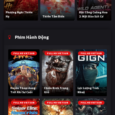
Phượng Nghi Thiên
Đặc Công Cuồng Hoa
Hạ
Thiên Tằm Biến
2: Mật Đào Sát Cơ
Phim Hành Động
FULL HD VIETSUB
FULL HD VIETSUB
FULL HD VIETSUB
Huyền Thoại Aang:
Chiến Binh Trong
Lực Lượng Tinh
Tiết Khí Sư Cuối
Gió
Nhuệ
Cùng
FULL HD VIETSUB
FULL HD VIETSUB
FULL HD VIETSUB