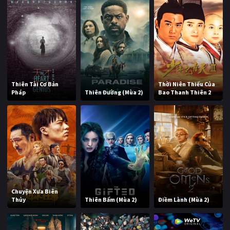
Thiên Tài Cơ Bản
Thời Niên Thiếu Của
Pháp
Thiên Đường (Mùa 2)
Bao Thanh Thiên 2
Chuyện Xưa Biên
Thủy
Thiên Bẩm (Mùa 2)
Điềm Lành (Mùa 2)