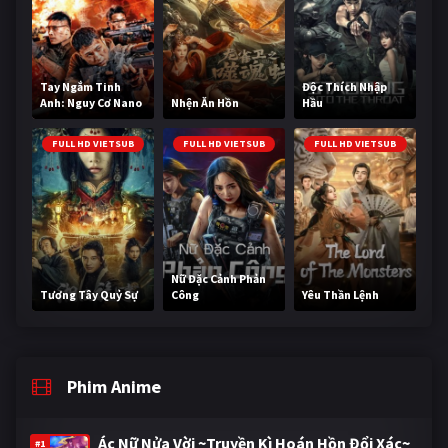
Tay Ngắm Tinh
Độc Thích Nhập
Anh: Nguy Cơ Nano
Nhện Ăn Hồn
Hầu
FULL HD VIETSUB
FULL HD VIETSUB
FULL HD VIETSUB
Nữ Đặc Cảnh Phản
Tương Tây Quỷ Sự
Công
Yêu Thần Lệnh
Phim Anime
Ác Nữ Nửa Vời ~Truyền Kì Hoán Hồn Đổi Xác~
#1