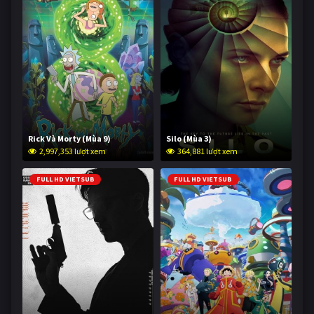
Rick Và Morty (Mùa 9)
Silo (Mùa 3)
2,997,353 lượt xem
364,881 lượt xem
FULL HD VIETSUB
FULL HD VIETSUB