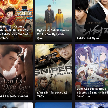
ua Hải Tặc: Chương
abo - Mối Liên Kết Của
Ngày Mai, Anh Sẽ Hẹn Hò
a Anh Em Và Ý Chí Được
Với Em Của Ngày Hôm
ế Thừa
Qua
Anh Em Kết Nghĩa
Được Gặp Em Tại Ngục
Lính Bắn Tỉa: Đặc Vụ Kế
Tối Liệu Có Sai? - Mũi T
nh Là Điều Em Chờ Đợi
Thừa
Của Orion