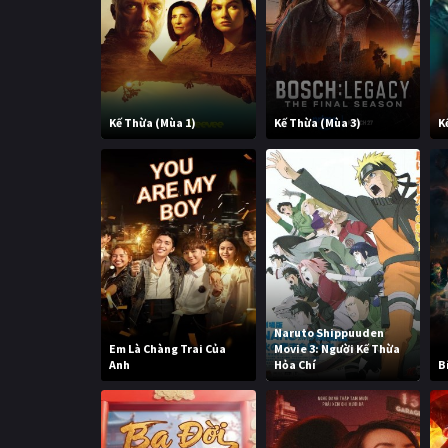
Kế Thừa (Mùa 1)
Kế Thừa (Mùa 3)
K
Naruto Shippuuden
Em Là Chàng Trai Của
Movie 3: Người Kế Thừa
Anh
Hỏa Chí
B