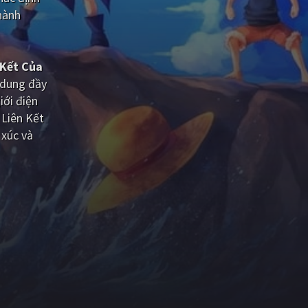
thành
 Kết Của
 dung đầy
iới điện
 Liên Kết
 xúc và