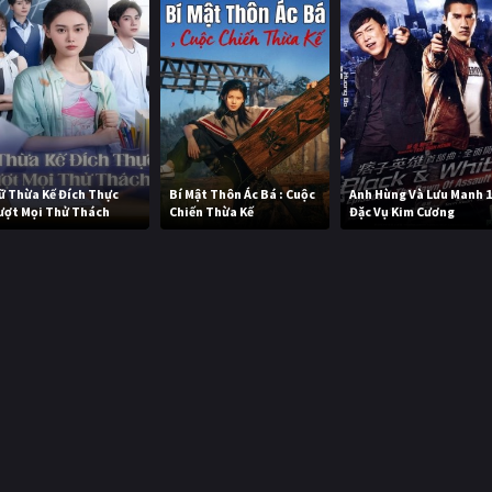
ữ Thừa Kế Đích Thực
Bí Mật Thôn Ác Bá : Cuộc
Anh Hùng Và Lưu Manh 1
ượt Mọi Thử Thách
Chiến Thừa Kế
Đặc Vụ Kim Cương