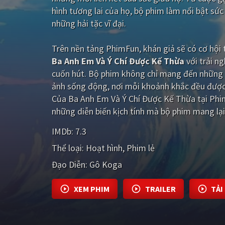
hình tương lai của họ, bộ phim làm nổi bật sức
những hải tặc vĩ đại.
Trên nền tảng
PhimFun
, khán giả sẽ có cơ hộ
Ba Anh Em Và Ý Chí Được Kế Thừa
với trải n
cuốn hút. Bộ phim không chỉ mang đến những 
ảnh sống động, nơi mỗi khoảnh khắc đều được 
Của Ba Anh Em Và Ý Chí Được Kế Thừa tại Phi
những diễn biến kịch tính mà bộ phim mang lại
IMDb:
7.3
Thể loại:
Hoạt hình
Phim lẻ
Đạo Diễn:
Gô Koga
XEM PHIM
TRAILER
TẢI