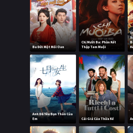
V
S
Chị Mười Ba: Phần Kết
B
Ba Đời Một Mối Oan
Thập Tam Muội
K
Anh Đã Yêu Bạn Thân Của
Em
Cái Giá Của Thừa Kế
A