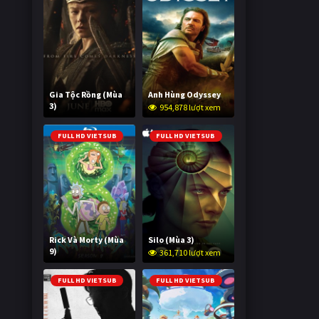
Gia Tộc Rồng (Mùa
Anh Hùng Odyssey
3)
954,878 lượt xem
2,020,990 lượt xem
FULL HD VIETSUB
FULL HD VIETSUB
Rick Và Morty (Mùa
Silo (Mùa 3)
9)
361,710 lượt xem
2,996,237 lượt xem
FULL HD VIETSUB
FULL HD VIETSUB