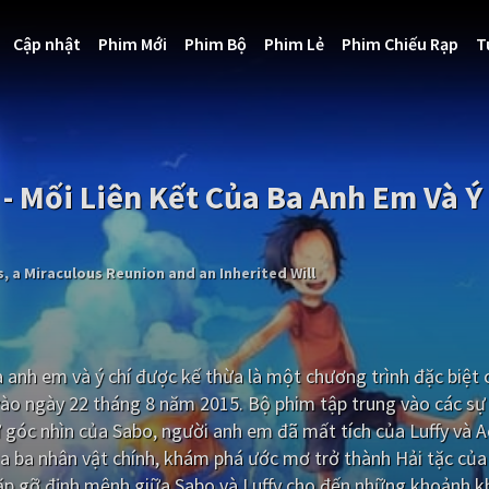
Cập nhật
Phim Mới
Phim Bộ
Phim Lẻ
Phim Chiếu Rạp
T
- Mối Liên Kết Của Ba Anh Em Và Ý
, a Miraculous Reunion and an Inherited Will
a anh em và ý chí được kế thừa là một chương trình đặc biệt
ào ngày 22 tháng 8 năm 2015. Bộ phim tập trung vào các sự
 góc nhìn của Sabo, người anh em đã mất tích của Luffy và 
a ba nhân vật chính, khám phá ước mơ trở thành Hải tặc của
gặp gỡ định mệnh giữa Sabo và Luffy cho đến những khoảnh k