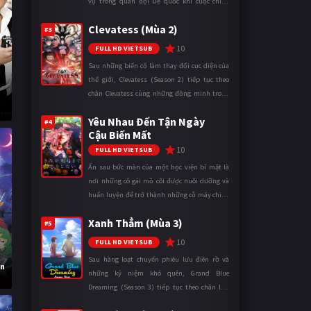
vụ trong quân đội Đế quốc khi cuộc chiến
ngày càng leo thang và mở rộng trên nhiều
Clevatess (Mùa 2)
mặt trận. Dù sở hữu tài năn ...
#3
10
FULL HD VIETSUB
Sau những biến cố làm thay đổi cục diện của
thế giới, Clevatess (Season 2) tiếp tục theo
chân Clevatess cùng những đồng minh trong
cuộc chiến chống lại các thế lực đang đẩy nhân
Yêu Nhau Đến Tận Ngày
loại đến bờ vực diệ ...
#4
Cậu Biến Mất
10
FULL HD VIETSUB
Ẩn sau bức màn của một học viện bí mật là
nơi những cô gái mồ côi được nuôi dưỡng và
huấn luyện để trở thành những cỗ máy chiến
đấu. Trong thế giới khắc nghiệt ấy, cái chết
Xanh Thẳm (Mùa 3)
được xem là điều hiển nh ...
#5
10
FULL HD VIETSUB
Sau hàng loạt chuyến phiêu lưu điên rồ và
ên
những kỷ niệm khó quên, Grand Blue
Dreaming (Season 3) tiếp tục theo chân Iori
Kitahara cùng các thành viên câu lạc bộ lặn