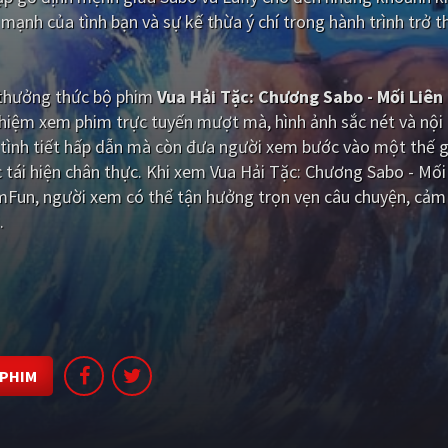
 mạnh của tình bạn và sự kế thừa ý chí trong hành trình trở 
i thưởng thức bộ phim
Vua Hải Tặc: Chương Sabo - Mối Liên
ghiệm xem phim trực tuyến mượt mà, hình ảnh sắc nét và nội
tình tiết hấp dẫn mà còn đưa người xem bước vào một thế g
tái hiện chân thực. Khi xem Vua Hải Tặc: Chương Sabo - Mối
mFun, người xem có thể tận hưởng trọn vẹn câu chuyện, cảm
.
 PHIM