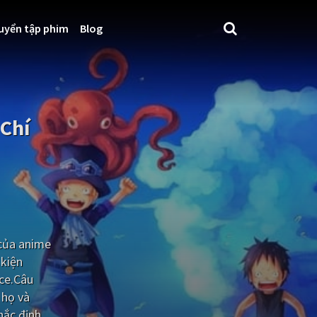
uyển tập phim
Blog
 Chí
 của anime
 kiện
Ace.Câu
 họ và
hắc định