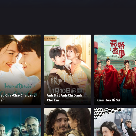
iệu Cha-Cha-Cha Làng
Ánh Mắt Anh Chỉ Dành
iển
Cho Em
Kiệu Hoa Hỉ Sự