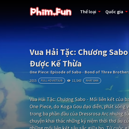
Thể loại
Quốc gia
Vua Hải Tặc: Chương Sabo 
Được Kế Thừa
One Piece: Episode of Sabo - Bond of Three Brothers
2015
11,543
FULL HD VIETSUB
NHẬT BẢN
Vua Hải Tặc: Chương Sabo - Mối liên kết của b
One Piece, do Koga Gou đạo diễn, phát sóng v
trong ba phần đầu của Dressrosa Arc nhưng từ
chuyện khai thác những kỷ niệm thời thơ ấu củ
những mối liên kết sâu sắc giữa họ. Từ cuộc 