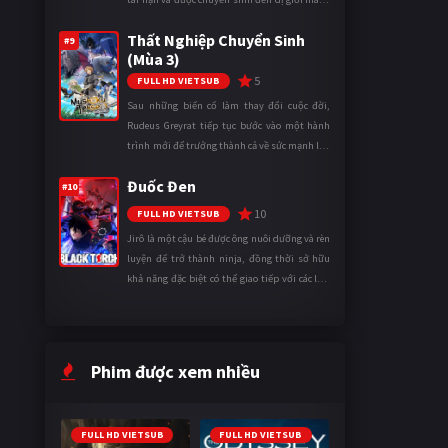
tên Vương quốc Mê Cung. Tại đây, anh trở
Thất Nghiệp Chuyển Sinh
thành một mạo hiểm gi ...
#9
(Mùa 3)
5
FULL HD VIETSUB
Sau những biến cố làm thay đổi cuộc đời,
Rudeus Greyrat tiếp tục bước vào một hành
trình mới để trưởng thành cả về sức mạnh lẫn
tinh thần. Khi đối mặt với những thử thách
Đuốc Đen
ngày càng khắc nghiệt, anh ...
#10
10
FULL HD VIETSUB
Jirô là một cậu bé được ông nuôi dưỡng và rèn
luyện để trở thành ninja, đồng thời sở hữu
khả năng đặc biệt có thể giao tiếp với các loài
động vật. Bị mọi người xa lánh vì sự khác biệt
của mình, cậu ...
Phim được xem nhiều
FULL HD VIETSUB
FULL HD VIETSUB