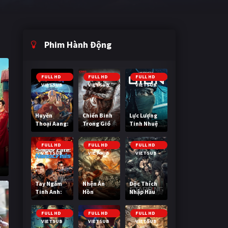
Phim Hành Động
FULL HD
FULL HD
FULL HD
VIETSUB
VIETSUB
VIETSUB
Huyền
Chiến Binh
Lực Lượng
Thoại Aang:
Trong Gió
Tinh Nhuệ
Tiết Khí Sư
Cuối Cùng
FULL HD
FULL HD
FULL HD
VIETSUB
VIETSUB
VIETSUB
Tay Ngắm
Nhện Ăn
Độc Thích
Tinh Anh:
Hồn
Nhập Hầu
Nguy Cơ
Nano
FULL HD
FULL HD
FULL HD
VIETSUB
VIETSUB
VIETSUB