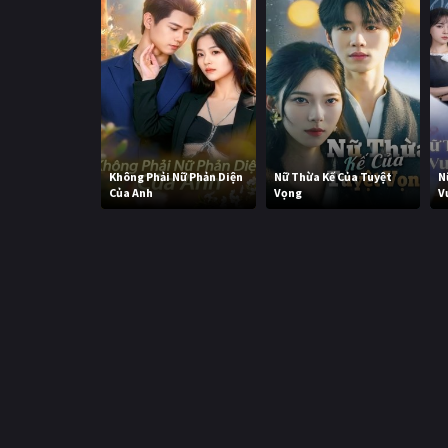
Không Phải Nữ Phản Diện
Nữ Thừa Kế Của Tuyệt
N
Của Anh
Vọng
V