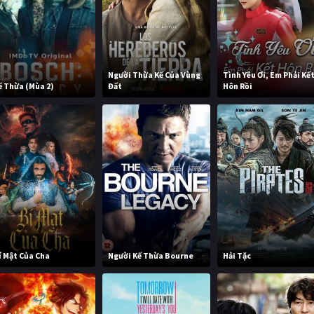
Người Thừa Kế Của Vùng
Tình Yêu Ơi, Em Phải Kế
ế Thừa (Mùa 2)
Đất
Hôn Rồi
í Mật Của Cha
Người Kế Thừa Bourne
Hải Tặc