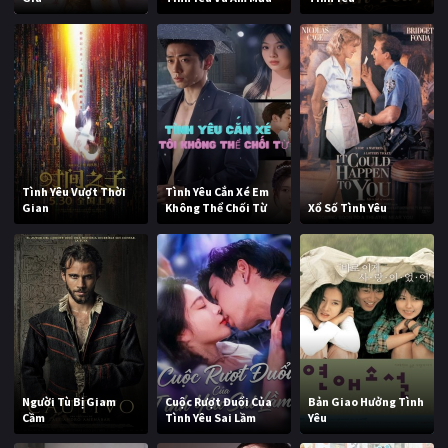
Tình Yêu Vượt Thời
Tình Yêu Cắn Xé Em
Gian
Không Thể Chối Từ
Xổ Số Tình Yêu
Người Tù Bị Giam
Cuộc Rượt Đuổi Của
Bản Giao Hưởng Tình
Cầm
Tình Yêu Sai Lầm
Yêu