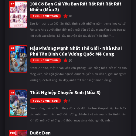
100 Cô Bạn Gái Yêu Bạn Rất Rất Rất Rất Rất
#7
Nhiều (Mùa 3)
10
FULL HD VIETSUB
Sau khi trải qua 100 lần thất tình suốt những năm trung học cơ sở,
Rentaro Aijo quyết định đến một ngôi đền để cầu mong tìm được bạn gái
khi bước vào cấp ba. Lời cầu nguyện của cậu được Thần Tình Y ...
Hậu Phương Mạnh Nhất Thế Giới - Nhà Khai
#8
Phá Tân Binh Của Vương Quốc Mê Cung
10
FULL HD VIETSUB
Atobe Arihito, một nhân viên văn phòng luôn cống hiến hết mình cho
công việc, bất ngờ gặp tai nạn và được chuyển sinh đến dị giới mang tên
Vương quốc Mê Cung. Tại đây, anh trở thành một mạo hiểm gi ...
Thất Nghiệp Chuyển Sinh (Mùa 3)
#9
5
FULL HD VIETSUB
Sau những biến cố làm thay đổi cuộc đời, Rudeus Greyrat tiếp tục bước
vào một hành trình mới để trưởng thành cả về sức mạnh lẫn tinh thần.
Khi đối mặt với những thử thách ngày càng khắc nghiệt, anh ...
Đuốc Đen
#10