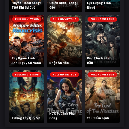
Huyền Thoại Aang:
Chiến Binh Trong
Lực Lượng Tinh
Tiết Khí Sư Cuối
Gió
Nhuệ
Cùng
FULL HD VIETSUB
FULL HD VIETSUB
FULL HD VIETSUB
Tay Ngắm Tinh
Độc Thích Nhập
Anh: Nguy Cơ Nano
Nhện Ăn Hồn
Hầu
FULL HD VIETSUB
FULL HD VIETSUB
FULL HD VIETSUB
Nữ Đặc Cảnh Phản
Tương Tây Quỷ Sự
Công
Yêu Thần Lệnh