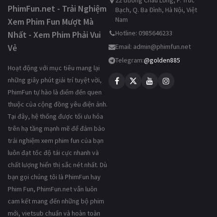
22 đường Châu Long, P. Trúc
PhimFun.net - Trải Nghiệm
Bạch, Q. Ba Đình, Hà Nội, Việt
Nam
Xem Phim Fun Mượt Mà
Hotline: 0985646233
Nhất - Xem Phim Phải Vui
Vẻ
Email:
admin@phimfun.net
Telegram:
@golden885
Hoạt động với mục tiêu mang lại
những giây phút giải trí tuyệt vời,
PhimFun tự hào là điểm đến quen
thuộc của cộng đồng yêu điện ảnh.
Tại đây, hệ thống được tối ưu hóa
trên hạ tầng mạnh mẽ để đảm bảo
trải nghiệm xem phim fun của bạn
luôn đạt tốc độ tải cực nhanh và
chất lượng hiển thị sắc nét nhất. Dù
bạn gọi chúng tôi là PhimFun hay
Phim Fun, PhimFun.net vẫn luôn
cam kết mang đến những bộ phim
mới, vietsub chuẩn và hoàn toàn