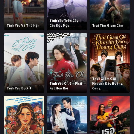
Tình Yêu Trên Cây
Tình Yêu Và Thù Hận
Cầu Độc Mộc
Trái Tim Giam Cầm
Thái Giám Giả
Tình Yêu Ơi, Em Phải
Khuynh Đảo Hoàng
Tình Yêu Bọ Xít
Kết Hôn Rồi
Cung