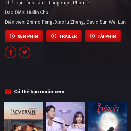
Thể loại:
Tình cảm - Lãng mạn
Phim lẻ
PHIM MỚI
Đạo Diễn:
Huilin Chu
PHIM BỘ
Diễn viên:
Zhimo Feng
Xiaofu Zheng
David Sun Wei Lun
PHIM LẺ
XEM PHIM
TRAILER
TẢI PHIM
PHIM CHIẾU RẠP
TUYỂN TẬP PHIM
BLOG
Có thể bạn muốn xem