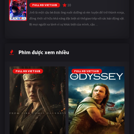
10
FULL HD VIETSUB
Jirô là một cậu bé được ông nuôi dưỡng và rèn luyện để trở thành ninja,
đồng thời sở hữu khả năng đặc biệt có thể giao tiếp với các loài động vật.
Bị mọi người xa lánh vì sự khác biệt của mình, cậu ...
Phim được xem nhiều
FULL HD VIETSUB
FULL HD VIETSUB