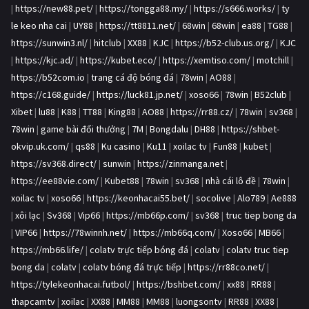
|
https://new88.pet/
|
https://tongga88.my/
|
https://s666.works/
|
ty
le keo nha cai
|
UY88
|
https://tt8811.net/
|
68win
|
68win
|
ea88
|
TG88
|
https://sunwin3.nl/
|
hitclub
|
XX88
|
KJC
|
https://b52-club.us.org/
|
KJC
|
https://kjc.ad/
|
https://kubet.eco/
|
https://xemtiso.com/
|
motchill
|
https://b52com.io
|
trang cá độ bóng đá
|
78win
|
AO88
|
https://c168.guide/
|
https://luck81.jp.net/
|
xoso66
|
78win
|
B52club
|
Xibet
|
lu88
|
K88
|
TT88
|
King88
|
AO88
|
https://rr88.cz/
|
78win
|
sv368
|
78win
|
game bài đổi thưởng
|
7M
|
Bongdalu
|
DH88
|
https://shbet-
okvip.uk.com/
|
qs88
|
Ku casino
|
Ku11
|
xoilac tv
|
Fun88
|
kubet
|
https://sv368.direct/
|
sunwin
|
https://zinmanga.net
|
https://ee88vie.com/
|
Kubet88
|
78win
|
sv368
|
nhà cái lô đề
|
78win
|
xoilac tv
|
xoso66
|
https://keonhacai55.bet/
|
socolive
|
Alo789
|
Ae888
|
xôi lạc
|
Sv368
|
Vip66
|
https://mb66p.com/
|
sv368
|
truc tiep bong da
|
VIP66
|
https://78winnh.net/
|
https://mb66q.com/
|
Xoso66
|
MB66
|
https://mb66.life/
|
colatv trực tiếp bóng đá
|
colatv
|
colatv truc tiep
bong da
|
colatv
|
colatv bóng đá trực tiếp
|
https://rr88co.net/
|
https://tylekeonhacai.futbol/
|
https://bshbet.com/
|
xx88
|
RR88
|
thapcamtv
|
xoilac
|
XX88
|
MM88
|
MM88
|
luongsontv
|
RR88
|
XX88
|