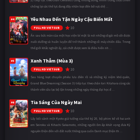
2) tiếp tục theo chân Clevatess cùng những đồng minh trong cuộc chiến
chống lại các thế lực đang đẩy nhân loại đến bờ vực diệ ...
Yêu Nhau Đến Tận Ngày Cậu Biến Mất
#4
10
FULL HD VIETSUB
Ẩn sau bức màn của một học viện bí mật là nơi những cô gái mồ côi được
nuôi dưỡng và huấn luyện để trở thành những cỗ máy chiến đấu. Trong
thế giới khắc nghiệt ấy, cái chết được xem là điều hiển nh ...
Xanh Thẳm (Mùa 3)
#5
10
FULL HD VIETSUB
Sau hàng loạt chuyến phiêu lưu điên rồ và những kỷ niệm khó quên,
Grand Blue Dreaming (Season 3) tiếp tục theo chân Iori Kitahara cùng các
thành viên câu lạc bộ lặn trong những ngày tháng đại học đ ...
Tia Sáng Của Ngày Mai
#6
10
FULL HD VIETSUB
Lấy bối cảnh một Kyoto giả tưởng của thế kỷ 20, bộ phim kể về hai anh
em Seiroku và Kihachi Sakamoto, những người ôm ấp khát vọng đưa Kỷ
nguyên Điện đến với đất nước thông qua cuốn Danh mục Điện th ...