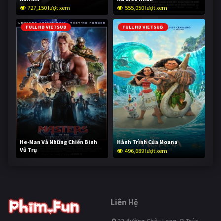
727,150 lượt xem
555,050 lượt xem
FULL HD VIETSUB
FULL HD VIETSUB
He-Man Và Những Chiến Binh
Hành Trình Của Moana
Vũ Trụ
496,689 lượt xem
245,752 lượt xem
Liên Hệ