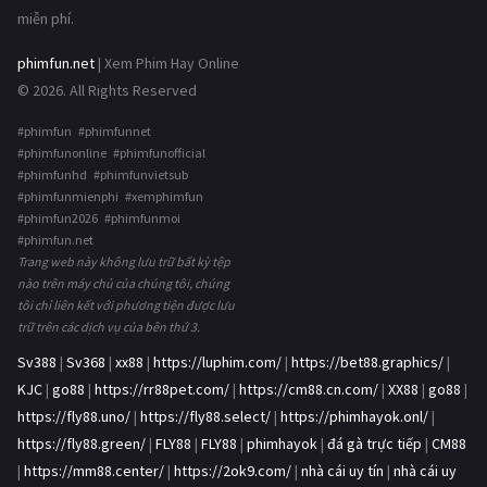
miễn phí.
phimfun.net
| Xem Phim Hay Online
© 2026. All Rights Reserved
#phimfun #phimfunnet
#phimfunonline #phimfunofficial
#phimfunhd #phimfunvietsub
#phimfunmienphi #xemphimfun
#phimfun2026 #phimfunmoi
#phimfun.net
Trang web này không lưu trữ bất kỳ tệp
nào trên máy chủ của chúng tôi, chúng
tôi chỉ liên kết với phương tiện được lưu
trữ trên các dịch vụ của bên thứ 3.
Sv388
|
Sv368
|
xx88
|
https://luphim.com/
|
https://bet88.graphics/
|
KJC
|
go88
|
https://rr88pet.com/
|
https://cm88.cn.com/
|
XX88
|
go88
|
https://fly88.uno/
|
https://fly88.select/
|
https://phimhayok.onl/
|
https://fly88.green/
|
FLY88
|
FLY88
|
phimhayok
|
đá gà trực tiếp
|
CM88
|
https://mm88.center/
|
https://2ok9.com/
|
nhà cái uy tín
|
nhà cái uy