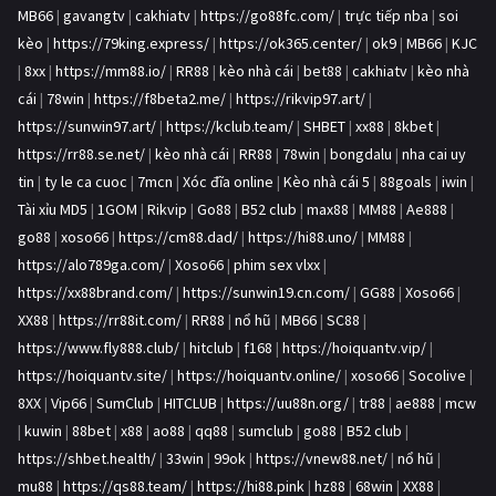
MB66
|
gavangtv
|
cakhiatv
|
https://go88fc.com/
|
trực tiếp nba
|
soi
kèo
|
https://79king.express/
|
https://ok365.center/
|
ok9
|
MB66
|
KJC
|
8xx
|
https://mm88.io/
|
RR88
|
kèo nhà cái
|
bet88
|
cakhiatv
|
kèo nhà
cái
|
78win
|
https://f8beta2.me/
|
https://rikvip97.art/
|
https://sunwin97.art/
|
https://kclub.team/
|
SHBET
|
xx88
|
8kbet
|
https://rr88.se.net/
|
kèo nhà cái
|
RR88
|
78win
|
bongdalu
|
nha cai uy
tin
|
ty le ca cuoc
|
7mcn
|
Xóc đĩa online
|
Kèo nhà cái 5
|
88goals
|
iwin
|
Tài xỉu MD5
|
1GOM
|
Rikvip
|
Go88
|
B52 club
|
max88
|
MM88
|
Ae888
|
go88
|
xoso66
|
https://cm88.dad/
|
https://hi88.uno/
|
MM88
|
https://alo789ga.com/
|
Xoso66
|
phim sex vlxx
|
https://xx88brand.com/
|
https://sunwin19.cn.com/
|
GG88
|
Xoso66
|
XX88
|
https://rr88it.com/
|
RR88
|
nổ hũ
|
MB66
|
SC88
|
https://www.fly888.club/
|
hitclub
|
f168
|
https://hoiquantv.vip/
|
https://hoiquantv.site/
|
https://hoiquantv.online/
|
xoso66
|
Socolive
|
8XX
|
Vip66
|
SumClub
|
HITCLUB
|
https://uu88n.org/
|
tr88
|
ae888
|
mcw
|
kuwin
|
88bet
|
x88
|
ao88
|
qq88
|
sumclub
|
go88
|
B52 club
|
https://shbet.health/
|
33win
|
99ok
|
https://vnew88.net/
|
nổ hũ
|
mu88
|
https://qs88.team/
|
https://hi88.pink
|
hz88
|
68win
|
XX88
|