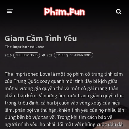
THỂ LOẠI
Giam Cầm Tình Yêu
Thần thoại - Cổ trang
Hành động
The Imprisoned Love
2016
752
FULL HD VIETSUB
TRUNG QUỐC - HỒNG KÔNG
Tâm lý
Chiến tranh
Võ thuật - Kiếm hiệp
Nhạc kịch
The Imprisoned Love là một bộ phim cổ trang tình cảm
của Trung Quốc xoay quanh mối tình đầy bi kịch giữa
Kinh dị
Tội phạm - Hình sự
một vị vương gia quyền thế và một cô gái mang thân
Phiêu lưu
Hài hước
phận thấp kém. Vì những âm mưu tranh giành quyền lực
trong triều đình, cả hai bị cuốn vào vòng xoáy của hiểu
Viễn tưởng
Khoa học - Tài liệu
lầm, phản bội và thù hận, khiến tình yêu của họ nhiều lần
Hoạt hình
Thể thao
đứng bên bờ vực tan vỡ. Trong khi tìm cách bảo vệ
người mình yêu, họ phải đối mặt với những cuộc đấu đá
Tình cảm - Lãng mạn
Kỳ ảo