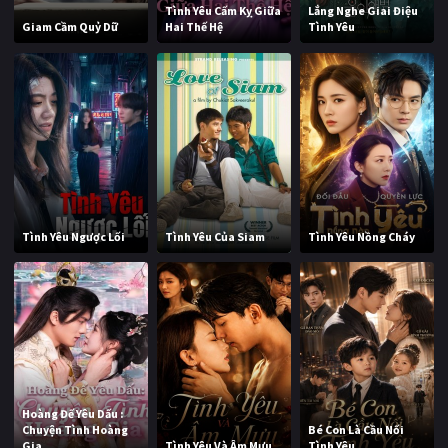
Tình Yêu Cấm Kỵ Giữa
Lắng Nghe Giai Điệu
Giam Cầm Quỷ Dữ
Hai Thế Hệ
Tình Yêu
Tình Yêu Ngược Lối
Tình Yêu Của Siam
Tình Yêu Nồng Cháy
Hoàng Đế Yêu Dấu :
Chuyện Tình Hoàng
Bé Con Là Cầu Nối
Gia
Tình Yêu Và Âm Mưu
Tình Yêu