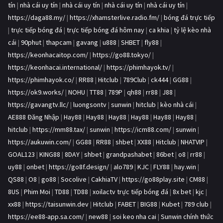
tín
|
nhà cái uy tín
|
nhà cái uy tín
|
nhà cái uy tín
|
nhà cái uy tín
|
https://daga88.my/
|
https://xhamsterlive.radio.fm/
|
bóng đá trực tiếp
|
trực tiếp bóng đá
|
trực tiếp bóng đá hôm nay
|
ca khia
|
tỷ lệ kèo nhà
cái
|
90phut
|
thapcam
|
gavang
|
u888
|
SHBET
|
fly88
|
https://keonhacaitop.com/
|
https://go88.tokyo/
|
https://keonhacai.international/
|
https://phimhayok.tv/
|
https://phimhayok.co/
|
RR88
|
Hitclub
|
789Club
|
ck444
|
GG88
|
https://ok9.works/
|
NOHU
|
TT88
|
789P
|
qh88
|
rr88
|
J88
|
https://gavangtv.llc/
|
luongsontv
|
sunwin
|
hitclub
|
kèo nhà cái
|
AE888 Đăng Nhập
|
Hay88
|
Hay88
|
Hay88
|
Hay88
|
Hay88
|
Hay88
|
hitclub
|
https://mm88.tax/
|
sunwin
|
https://icm88.com/
|
sunwin
|
https://aukuwin.com/
|
GG88
|
RR88
|
shbet
|
XX88
|
Hitclub
|
NHATVIP
|
GOAL123
|
KING88
|
8DAY
|
shbet
|
grandpashabet
|
86bet
|
o8
|
rr88
|
uy88
|
onbet
|
https://go8f.design/
|
alo789
|
KJC
|
FLY88
|
hay.win
|
QS88
|
O8
|
go88
|
Socolive
|
CakhiaTV
|
https://go88play.site
|
CM88
|
8US
|
Phim Moi
|
TD88
|
TD88
|
xoilactv trực tiếp bóng đá
|
8x bet
|
kjc
|
xx88
|
https://taisunwin.dev
|
Hitclub
|
FABET
|
BIG88
|
Kubet
|
789 club
|
https://ee88-app.sa.com/
|
new88
|
soi keo nha cai
|
Sunwin chính thức