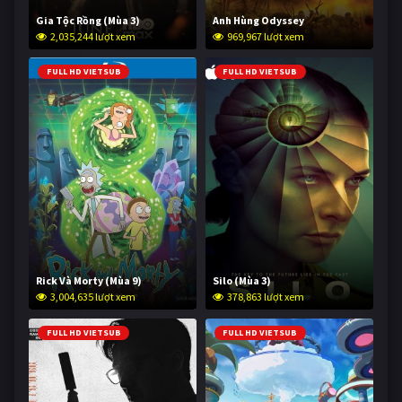
Gia Tộc Rồng (Mùa 3)
Anh Hùng Odyssey
2,035,244 lượt xem
969,967 lượt xem
FULL HD VIETSUB
FULL HD VIETSUB
Rick Và Morty (Mùa 9)
Silo (Mùa 3)
3,004,635 lượt xem
378,863 lượt xem
FULL HD VIETSUB
FULL HD VIETSUB