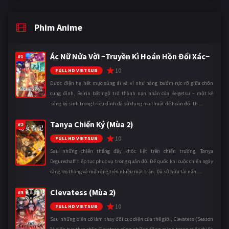
Phim Anime
Ác Nữ Nửa Vời ~Truyền Kì Hoán Hồn Đổi Xác~
#1
10
FULL HD VIETSUB
Được điện hạ hết mực sủng ái và ví như nàng bướm rực rỡ giữa chốn
cung đình, Reirin bất ngờ trở thành nạn nhân của Keigetsu – một kẻ
sống ký sinh trong triều đình đã sử dụng ma thuật để hoán đổi th ...
Tanya Chiến Ký (Mùa 2)
#2
10
FULL HD VIETSUB
Sau những chiến thắng đầy khốc liệt trên chiến trường, Tanya
Degurechaff tiếp tục phục vụ trong quân đội Đế quốc khi cuộc chiến ngày
càng leo thang và mở rộng trên nhiều mặt trận. Dù sở hữu tài năn ...
Clevatess (Mùa 2)
#3
10
FULL HD VIETSUB
Sau những biến cố làm thay đổi cục diện của thế giới, Clevatess (Season