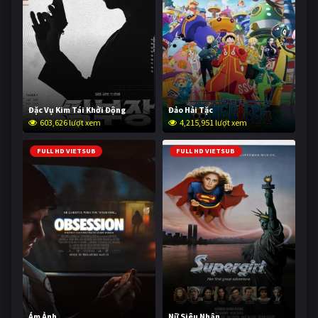
Đặc Vụ Kim Tái Khởi Động
Đảo Hải Tặc
603,626 lượt xem
4,215,951 lượt xem
FULL HD VIETSUB
FULL HD VIETSUB
Ám Ảnh
Nữ Siêu Nhân