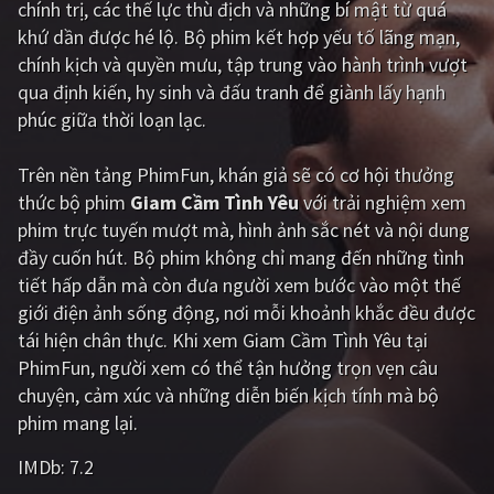
chính trị, các thế lực thù địch và những bí mật từ quá
khứ dần được hé lộ. Bộ phim kết hợp yếu tố lãng mạn,
Giật gân
Gia đình
chính kịch và quyền mưu, tập trung vào hành trình vượt
Bí ẩn
Lịch sử
qua định kiến, hy sinh và đấu tranh để giành lấy hạnh
phúc giữa thời loạn lạc.
Viễn Tây
Tiểu sử
GameShow
DramaTV
Trên nền tảng
PhimFun
, khán giả sẽ có cơ hội thưởng
thức bộ phim
Giam Cầm Tình Yêu
với trải nghiệm xem
QUỐC GIA
phim trực tuyến mượt mà, hình ảnh sắc nét và nội dung
đầy cuốn hút. Bộ phim không chỉ mang đến những tình
Âu - Mỹ
Trung Quốc - Hồng Kông
tiết hấp dẫn mà còn đưa người xem bước vào một thế
giới điện ảnh sống động, nơi mỗi khoảnh khắc đều được
Hàn Quốc
Nhật Bản
tái hiện chân thực. Khi xem Giam Cầm Tình Yêu tại
Ấn Độ
Việt Nam
PhimFun, người xem có thể tận hưởng trọn vẹn câu
chuyện, cảm xúc và những diễn biến kịch tính mà bộ
Tổng hợp
phim mang lại.
IMDb:
7.2
CẬP NHẬT