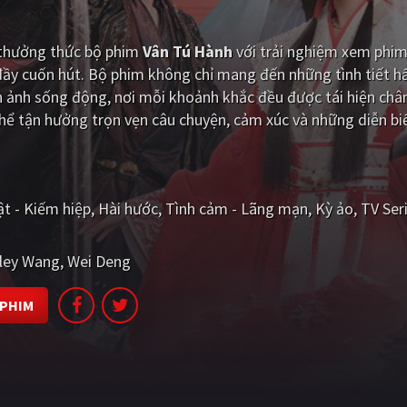
i thưởng thức bộ phim
Vân Tú Hành
với trải nghiệm xem phim
đầy cuốn hút. Bộ phim không chỉ mang đến những tình tiết 
 ảnh sống động, nơi mỗi khoảnh khắc đều được tái hiện chân
ể tận hưởng trọn vẹn câu chuyện, cảm xúc và những diễn bi
ật - Kiếm hiệp
Hài hước
Tình cảm - Lãng mạn
Kỳ ảo
TV Ser
iley Wang
Wei Deng
 PHIM