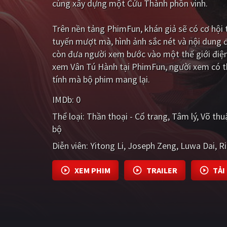
cùng xây dựng một Cửu Thành phồn vinh.
Trên nền tảng
PhimFun
, khán giả sẽ có cơ hộ
tuyến mượt mà, hình ảnh sắc nét và nội dung 
còn đưa người xem bước vào một thế giới điện
xem Vân Tú Hành tại PhimFun, người xem có th
tính mà bộ phim mang lại.
IMDb:
0
Thể loại:
Thần thoại - Cổ trang
Tâm lý
Võ thu
bộ
Diễn viên:
Yitong Li
Joseph Zeng
Luwa Dai
R
XEM PHIM
TRAILER
TẢI