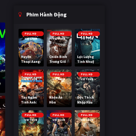
Phim Hành Động
FULL HD
FULL HD
FULL HD
VIETSUB
VIETSUB
VIETSUB
Huyền
Chiến Binh
Lực Lượng
Thoại Aang:
Trong Gió
Tinh Nhuệ
Tiết Khí Sư
Cuối Cùng
FULL HD
FULL HD
FULL HD
VIETSUB
VIETSUB
VIETSUB
h
Tay Ngắm
Nhện Ăn
Độc Thích
Tinh Anh:
Hồn
Nhập Hầu
Nguy Cơ
Nano
FULL HD
FULL HD
FULL HD
VIETSUB
VIETSUB
VIETSUB