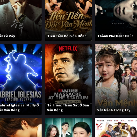
án Cờ Vây
Tiêu Tiền Đổi Vận Mệnh
Thành Phố Hạnh Phúc
abriel Iglesias: Fluffy Ở
Tái Hiện: Thảm Sát Ở Sân
ân Vận Động
Vận Động
Vận Mệnh Trong Tay