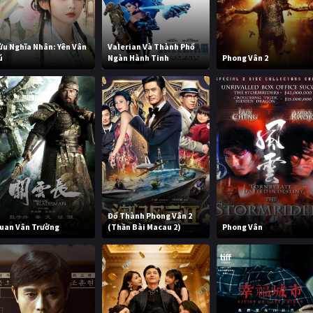
ửu Nghĩa Nhân: Yên Vân
Valerian Và Thành Phố
ú
Ngàn Hành Tinh
Phong Vân 2
Đổ Thành Phong Vân 2
uan Vân Trường
(Thần Bài Macau 2)
Phong Vân