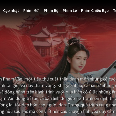
Cập nhật
Phim Mới
Phim Bộ
Phim Lẻ
Phim Chiếu Rạp
T
nh Phạm Vân, một tiểu thư xuất thân danh môn nhưng có cu
nh tài giỏi và đầy tham vọng. Khi gặp nhau, cả hai từ những 
 và đồng hành trên hành trình vượt qua biến cố.Giữa những â
m Vân dùng trí tuệ và bản lĩnh để giúp Tề Tranh ổn định thi
ương lai tốt đẹp hơn cho người dân. Trong quá trình cùng nh
ằng hữu sâu sắc mà còn viết nên câu chuyện tình yêu đầy cảm