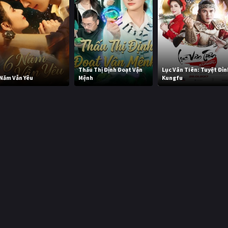
Thấu Thị Định Đoạt Vận
Lục Vân Tiên: Tuyệt Đỉn
 Năm Vẫn Yêu
Mệnh
Kungfu