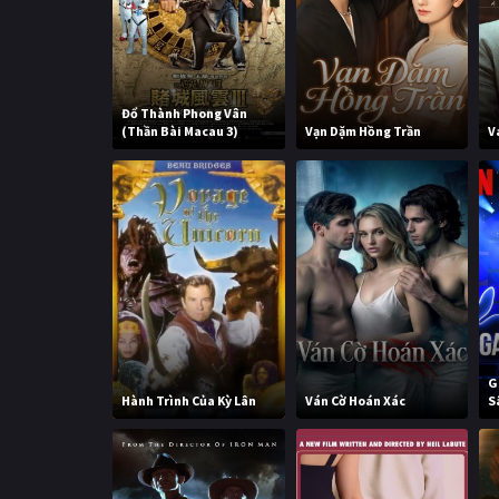
Đổ Thành Phong Vân
(Thần Bài Macau 3)
Vạn Dặm Hồng Trần
V
G
Hành Trình Của Kỳ Lân
Ván Cờ Hoán Xác
S