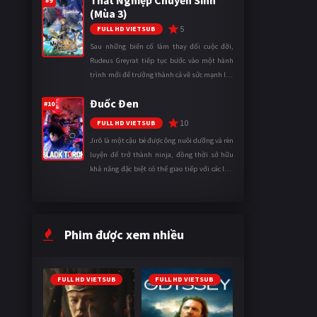
Thất Nghiệp Chuyển Sinh
#9
(Mùa 3)
5
FULL HD VIETSUB
Sau những biến cố làm thay đổi cuộc đời,
Rudeus Greyrat tiếp tục bước vào một hành
trình mới để trưởng thành cả về sức mạnh lẫn
tinh thần. Khi đối mặt với những thử thách
Đuốc Đen
ngày càng khắc nghiệt, anh ...
#10
10
FULL HD VIETSUB
Jirô là một cậu bé được ông nuôi dưỡng và rèn
luyện để trở thành ninja, đồng thời sở hữu
khả năng đặc biệt có thể giao tiếp với các loài
động vật. Bị mọi người xa lánh vì sự khác biệt
của mình, cậu ...
Phim được xem nhiều
FULL HD VIETSUB
FULL HD VIETSUB