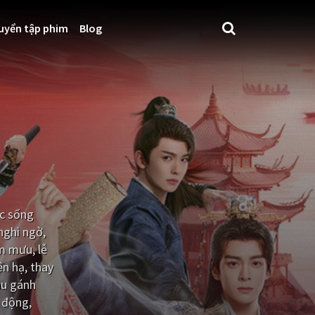
uyển tập phim
Blog
ộc sống
nghi ngờ,
m mưu, lễ
ên hạ, thay
au gánh
 động,