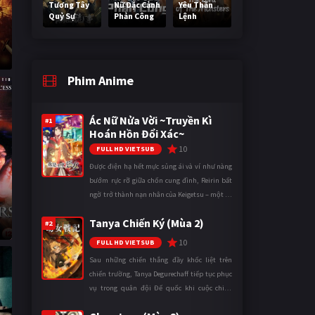
Tương Tây
Nữ Đặc Cảnh
Yêu Thần
Quỷ Sự
Phản Công
Lệnh
Phim Anime
Ác Nữ Nửa Vời ~Truyền Kì
#1
Hoán Hồn Đổi Xác~
10
FULL HD VIETSUB
Được điện hạ hết mực sủng ái và ví như nàng
bướm rực rỡ giữa chốn cung đình, Reirin bất
ngờ trở thành nạn nhân của Keigetsu – một kẻ
sống ký sinh trong triều đình đã sử dụng ma
Tanya Chiến Ký (Mùa 2)
thuật để hoán đổi th ...
#2
10
FULL HD VIETSUB
Sau những chiến thắng đầy khốc liệt trên
chiến trường, Tanya Degurechaff tiếp tục phục
vụ trong quân đội Đế quốc khi cuộc chiến
ngày càng leo thang và mở rộng trên nhiều