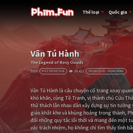
Thể loại
Quốc gia
Vân Tú Hành
The Legend of Rosy Clouds
2026
24,421
FULL HD VIETSUB
TRUNG QUỐC - HỒNG KÔNG
Vân Tú Hành là câu chuyện cổ trang xoay qua
khó khăn, cùng Tề Tranh, vị thành chủ Cửu Thà
thử thách lẫn nhau dần xây dựng sự tin tưởng
giáo khắt khe và khủng hoảng trong thành, Phạ
đổi những quy tắc lỗi thời và mang đến một t
vác trách nhiệm, họ không chỉ tìm thấy tình b