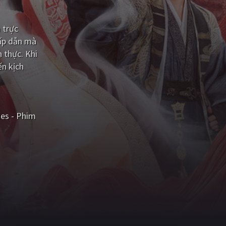
 trực
hấp dẫn mà
 thực. Khi
ến kịch
ies - Phim