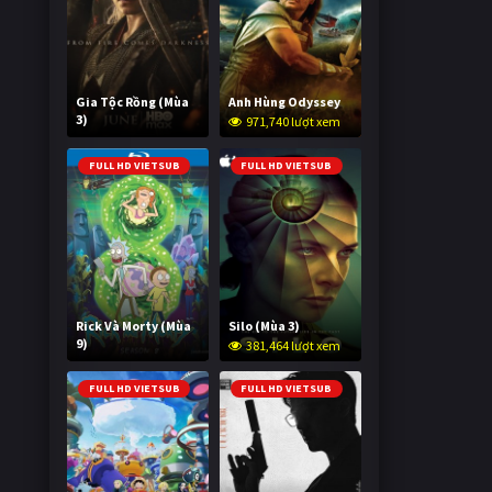
Gia Tộc Rồng (Mùa
Anh Hùng Odyssey
3)
971,740 lượt xem
2,038,081 lượt xem
FULL HD VIETSUB
FULL HD VIETSUB
Rick Và Morty (Mùa
Silo (Mùa 3)
9)
381,464 lượt xem
3,005,695 lượt xem
FULL HD VIETSUB
FULL HD VIETSUB