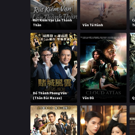
Rút Kiếm Vạn Lần Thành
C
Thần
Vân Tú Hành
T
Đổ Thành Phong Vân
(Thần Bài Macau)
Vân Đồ
Q