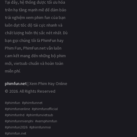
Tại đây, hệ thống được tối ưu hóa
trên hạ tầng mạnh mẽ để đảm bảo
trải nghiệm xem phim fun của bạn
luôn đạt tốc độ tải cực nhanh và
chất lượng hiển thị sắc nét nhất. Dù
bạn gọi chúng tôi là PhimFun hay
Phim Fun, PhimFun.net vẫn luôn
cam kết mang đến những bộ phim
mới, vietsub chuẩn và hoàn toàn
miễn phí.
phimfun.net
| Xem Phim Hay Online
© 2026. All Rights Reserved
#phimfun #phimfunnet
#phimfunonline #phimfunofficial
#phimfunhd #phimfunvietsub
#phimfunmienphi #xemphimfun
#phimfun2026 #phimfunmoi
#phimfun.net