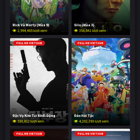
Rick Và Morty (Mùa 9)
Silo (Mùa 3)
2,994,465 lượt xem
356,841 lượt xem
FULL HD VIETSUB
FULL HD VIETSUB
Đặc Vụ Kim Tái Khởi Động
Đảo Hải Tặc
593,812 lượt xem
4,202,393 lượt xem
FULL HD VIETSUB
FULL HD VIETSUB