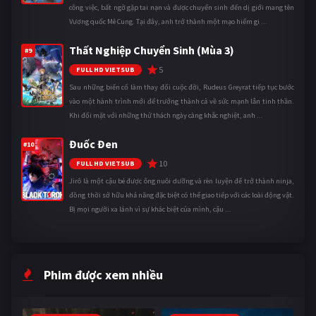
công việc, bất ngờ gặp tai nạn và được chuyển sinh đến dị giới mang tên
Vương quốc Mê Cung. Tại đây, anh trở thành một mạo hiểm gi ...
Thất Nghiệp Chuyển Sinh (Mùa 3)
#9
5
FULL HD VIETSUB
Sau những biến cố làm thay đổi cuộc đời, Rudeus Greyrat tiếp tục bước
vào một hành trình mới để trưởng thành cả về sức mạnh lẫn tinh thần.
Khi đối mặt với những thử thách ngày càng khắc nghiệt, anh ...
Đuốc Đen
#10
10
FULL HD VIETSUB
Jirô là một cậu bé được ông nuôi dưỡng và rèn luyện để trở thành ninja,
đồng thời sở hữu khả năng đặc biệt có thể giao tiếp với các loài động vật.
Bị mọi người xa lánh vì sự khác biệt của mình, cậu ...
Phim được xem nhiều