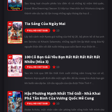
Sau hàng loạt chuyến phiêu lưu điên rồ và những kỷ niệm khó quên,
Grand Blue Dreaming (Season 3) tiếp tục theo chân Iori Kitahara cùng các
thành viên câu lạc bộ lặn trong những ngày tháng đại học đ ...
Tia Sáng Của Ngày Mai
#6
10
FULL HD VIETSUB
Lấy bối cảnh một Kyoto giả tưởng của thế kỷ 20, bộ phim kể về hai anh
em Seiroku và Kihachi Sakamoto, những người ôm ấp khát vọng đưa Kỷ
nguyên Điện đến với đất nước thông qua cuốn Danh mục Điện th ...
100 Cô Bạn Gái Yêu Bạn Rất Rất Rất Rất Rất
#7
Nhiều (Mùa 3)
10
FULL HD VIETSUB
Sau khi trải qua 100 lần thất tình suốt những năm trung học cơ sở,
Rentaro Aijo quyết định đến một ngôi đền để cầu mong tìm được bạn gái
khi bước vào cấp ba. Lời cầu nguyện của cậu được Thần Tình Y ...
Hậu Phương Mạnh Nhất Thế Giới - Nhà Khai
#8
Phá Tân Binh Của Vương Quốc Mê Cung
10
FULL HD VIETSUB
Atobe Arihito, một nhân viên văn phòng luôn cống hiến hết mình cho