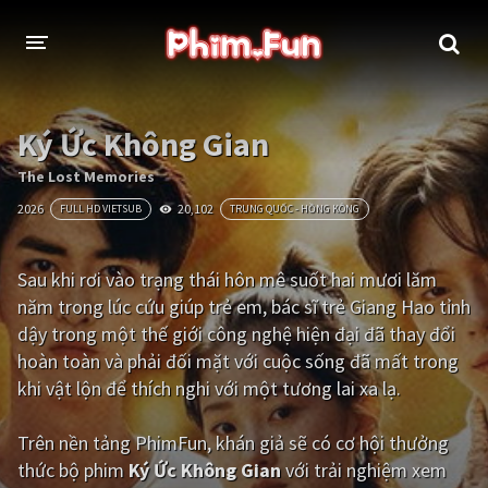
THỂ LOẠI
Ký Ức Không Gian
Thần thoại - Cổ trang
Hành động
The Lost Memories
2026
20,102
FULL HD VIETSUB
TRUNG QUỐC - HỒNG KÔNG
Tâm lý
Chiến tranh
Võ thuật - Kiếm hiệp
Nhạc kịch
Sau khi rơi vào trạng thái hôn mê suốt hai mươi lăm
năm trong lúc cứu giúp trẻ em, bác sĩ trẻ Giang Hao tỉnh
Kinh dị
Tội phạm - Hình sự
dậy trong một thế giới công nghệ hiện đại đã thay đổi
Phiêu lưu
Hài hước
hoàn toàn và phải đối mặt với cuộc sống đã mất trong
khi vật lộn để thích nghi với một tương lai xa lạ.
Viễn tưởng
Khoa học - Tài liệu
Hoạt hình
Thể thao
Trên nền tảng
PhimFun
, khán giả sẽ có cơ hội thưởng
thức bộ phim
Ký Ức Không Gian
với trải nghiệm xem
Tình cảm - Lãng mạn
Kỳ ảo