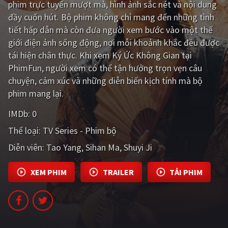
phim trực tuyến mượt mà, hình ảnh sắc nét và nội dung
đầy cuốn hút. Bộ phim không chỉ mang đến những tình
Giật gân
Gia đình
tiết hấp dẫn mà còn đưa người xem bước vào một thế
Bí ẩn
Lịch sử
giới điện ảnh sống động, nơi mỗi khoảnh khắc đều được
tái hiện chân thực. Khi xem Ký Ức Không Gian tại
Viễn Tây
Tiểu sử
PhimFun, người xem có thể tận hưởng trọn vẹn câu
GameShow
DramaTV
chuyện, cảm xúc và những diễn biến kịch tính mà bộ
phim mang lại.
QUỐC GIA
IMDb:
0
Âu - Mỹ
Trung Quốc - Hồng Kông
Thể loại:
TV Series - Phim bộ
Diễn viên:
Tao Yang
Sihan Ma
Shuyi Ji
Hàn Quốc
Nhật Bản
Ấn Độ
Việt Nam
XEM PHIM
TRAILER
TẢI PHIM
Tổng hợp
CẬP NHẬT