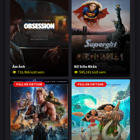
Ám Ảnh
Nữ Siêu Nhân
716,966 lượt xem
545,341 lượt xem
FULL HD VIETSUB
FULL HD VIETSUB