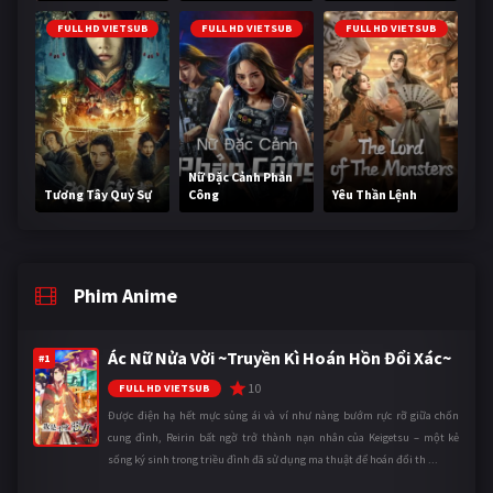
FULL HD VIETSUB
FULL HD VIETSUB
FULL HD VIETSUB
Nữ Đặc Cảnh Phản
Tương Tây Quỷ Sự
Công
Yêu Thần Lệnh
Phim Anime
Ác Nữ Nửa Vời ~Truyền Kì Hoán Hồn Đổi Xác~
#1
10
FULL HD VIETSUB
Được điện hạ hết mực sủng ái và ví như nàng bướm rực rỡ giữa chốn
cung đình, Reirin bất ngờ trở thành nạn nhân của Keigetsu – một kẻ
sống ký sinh trong triều đình đã sử dụng ma thuật để hoán đổi th ...