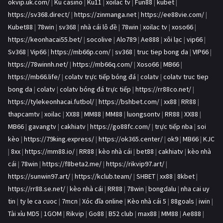
okvip.uk.com/
|
Ku casino
|
Ku11
|
xoilac tv
|
Fun88
|
kubet
|
https://sv368.direct/
|
https://zinmanga.net
|
https://ee88vie.com/
|
Kubet88
|
78win
|
sv368
|
nhà cái lô đề
|
78win
|
xoilac tv
|
xoso66
|
https://keonhacai55.bet/
|
socolive
|
Alo789
|
Ae888
|
xôi lạc
|
vip66
|
Sv368
|
Vip66
|
https://mb66p.com/
|
sv368
|
truc tiep bong da
|
VIP66
|
https://78winnh.net/
|
https://mb66q.com/
|
Xoso66
|
MB66
|
https://mb66.life/
|
colatv trực tiếp bóng đá
|
colatv
|
colatv truc tiep
bong da
|
colatv
|
colatv bóng đá trực tiếp
|
https://rr88co.net/
|
https://tylekeonhacai.futbol/
|
https://bshbet.com/
|
xx88
|
RR88
|
thapcamtv
|
xoilac
|
XX88
|
MM88
|
MM88
|
luongsontv
|
RR88
|
XX88
|
MB66
|
gavangtv
|
cakhiatv
|
https://go88fc.com/
|
trực tiếp nba
|
soi
kèo
|
https://79king.express/
|
https://ok365.center/
|
ok9
|
MB66
|
KJC
|
8xx
|
https://mm88.io/
|
RR88
|
kèo nhà cái
|
bet88
|
cakhiatv
|
kèo nhà
cái
|
78win
|
https://f8beta2.me/
|
https://rikvip97.art/
|
https://sunwin97.art/
|
https://kclub.team/
|
SHBET
|
xx88
|
8kbet
|
https://rr88.se.net/
|
kèo nhà cái
|
RR88
|
78win
|
bongdalu
|
nha cai uy
tin
|
ty le ca cuoc
|
7mcn
|
Xóc đĩa online
|
Kèo nhà cái 5
|
88goals
|
iwin
|
Tài xỉu MD5
|
1GOM
|
Rikvip
|
Go88
|
B52 club
|
max88
|
MM88
|
Ae888
|