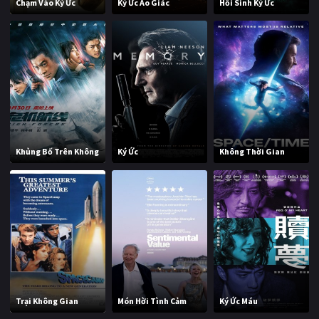
Chạm Vào Ký Ức
Ký Ức Ảo Giác
Hồi Sinh Ký Ức
Khủng Bố Trên Không
Ký Ức
Không Thời Gian
Trại Không Gian
Món Hời Tình Cảm
Ký Ức Máu