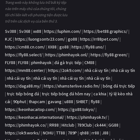
Trang web này không lưu trữ bất kỳ tệp
nào trên máy chủ của chúng tôi, chúng
tôi chỉ liên kết với phương tiện được lưu
trữ trên các dịch vụ của bên thứ 3.
Sv388
|
Sv368
|
xx88
|
https://luphim.com/
|
https://bet88.graphics/
|
KJC
|
https://luongsontv23.com/
|
go88
|
https://rr88pet.com/
|
https://cm88.cn.com/
|
XX88
|
go88
|
https://fly88.uno/
|
https://fly88.select/
|
https://phimhayok.onl/
|
https://fly88.green/
|
FLY88
|
FLY88
|
phimhayok
|
đá gà trực tiếp
|
CM88
|
https://mm88.center/
|
https://2ok9.com/
|
nhà cái uy tín
|
nhà cái uy tín
|
nhà cái uy tín
|
nhà cái uy tín
|
nhà cái uy tín
|
nhà cái uy tín
|
https://daga88.my/
|
https://xhamsterlive.radio.fm/
|
bóng đá trực tiếp
|
trực tiếp bóng đá
|
trực tiếp bóng đá hôm nay
|
ca khia
|
tỷ lệ kèo nhà
cái
|
90phut
|
thapcam
|
gavang
|
u888
|
SHBET
|
fly88
|
https://keonhacaitop.com/
|
https://go88.tokyo/
|
https://keonhacai.international/
|
https://phimhayok.tv/
|
https://phimhayok.co/
|
RR88
|
Hitclub
|
789Club
|
ck444
|
GG88
|
https://ok9.works/
|
NOHU
|
TT88
|
789P
|
qh88
|
rr88
|
J88
|