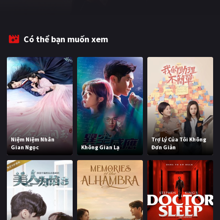
PHIM MỚI
PHIM BỘ
Có thể bạn muốn xem
PHIM LẺ
PHIM CHIẾU RẠP
TUYỂN TẬP PHIM
BLOG
Niệm Niệm Nhân
Trợ Lý Của Tôi Không
Gian Ngọc
Không Gian Lạ
Đơn Giản