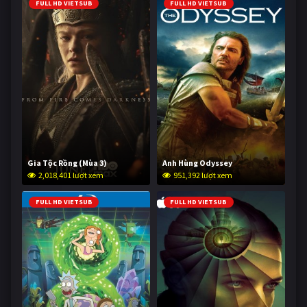
FULL HD VIETSUB
FULL HD VIETSUB
Gia Tộc Rồng (Mùa 3)
Anh Hùng Odyssey
2,018,401 lượt xem
951,392 lượt xem
FULL HD VIETSUB
FULL HD VIETSUB