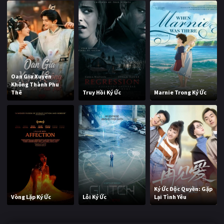
Oan Gia Xuyên
Không Thành Phu
Thê
Truy Hồi Ký Ức
Marnie Trong Ký Ức
Ký Ức Độc Quyền: Gặp
Vòng Lặp Ký Ức
Lỗi Ký Ức
Lại Tình Yêu