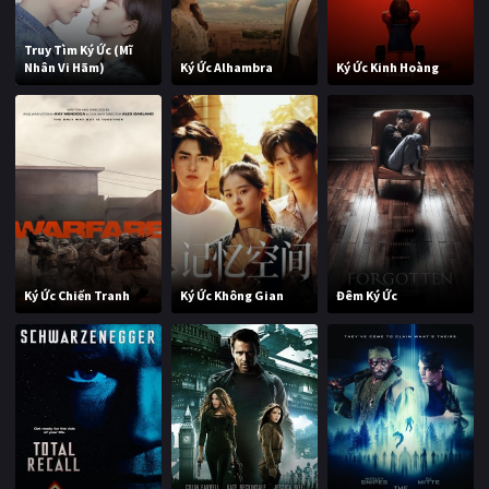
Truy Tìm Ký Ức (Mĩ
Nhân Vi Hãm)
Ký Ức Alhambra
Ký Ức Kinh Hoàng
Ký Ức Chiến Tranh
Ký Ức Không Gian
Đêm Ký Ức