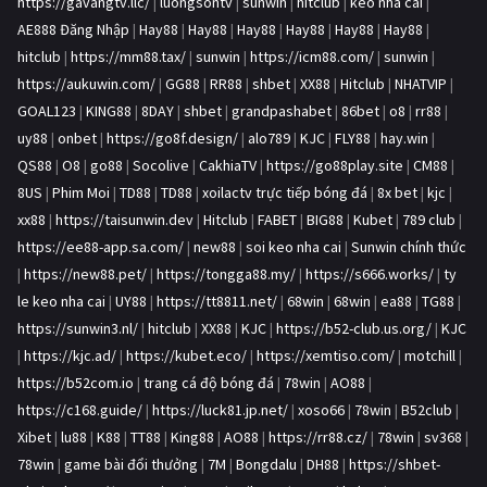
https://gavangtv.llc/
|
luongsontv
|
sunwin
|
hitclub
|
kèo nhà cái
|
AE888 Đăng Nhập
|
Hay88
|
Hay88
|
Hay88
|
Hay88
|
Hay88
|
Hay88
|
hitclub
|
https://mm88.tax/
|
sunwin
|
https://icm88.com/
|
sunwin
|
https://aukuwin.com/
|
GG88
|
RR88
|
shbet
|
XX88
|
Hitclub
|
NHATVIP
|
GOAL123
|
KING88
|
8DAY
|
shbet
|
grandpashabet
|
86bet
|
o8
|
rr88
|
uy88
|
onbet
|
https://go8f.design/
|
alo789
|
KJC
|
FLY88
|
hay.win
|
QS88
|
O8
|
go88
|
Socolive
|
CakhiaTV
|
https://go88play.site
|
CM88
|
8US
|
Phim Moi
|
TD88
|
TD88
|
xoilactv trực tiếp bóng đá
|
8x bet
|
kjc
|
xx88
|
https://taisunwin.dev
|
Hitclub
|
FABET
|
BIG88
|
Kubet
|
789 club
|
https://ee88-app.sa.com/
|
new88
|
soi keo nha cai
|
Sunwin chính thức
|
https://new88.pet/
|
https://tongga88.my/
|
https://s666.works/
|
ty
le keo nha cai
|
UY88
|
https://tt8811.net/
|
68win
|
68win
|
ea88
|
TG88
|
https://sunwin3.nl/
|
hitclub
|
XX88
|
KJC
|
https://b52-club.us.org/
|
KJC
|
https://kjc.ad/
|
https://kubet.eco/
|
https://xemtiso.com/
|
motchill
|
https://b52com.io
|
trang cá độ bóng đá
|
78win
|
AO88
|
https://c168.guide/
|
https://luck81.jp.net/
|
xoso66
|
78win
|
B52club
|
Xibet
|
lu88
|
K88
|
TT88
|
King88
|
AO88
|
https://rr88.cz/
|
78win
|
sv368
|
78win
|
game bài đổi thưởng
|
7M
|
Bongdalu
|
DH88
|
https://shbet-