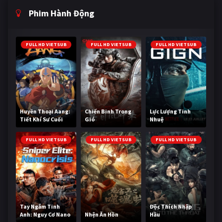
Phim Hành Động
FULL HD VIETSUB
FULL HD VIETSUB
FULL HD VIETSUB
Huyền Thoại Aang:
Chiến Binh Trong
Lực Lượng Tinh
Tiết Khí Sư Cuối
Gió
Nhuệ
Cùng
FULL HD VIETSUB
FULL HD VIETSUB
FULL HD VIETSUB
Tay Ngắm Tinh
Độc Thích Nhập
Anh: Nguy Cơ Nano
Nhện Ăn Hồn
Hầu