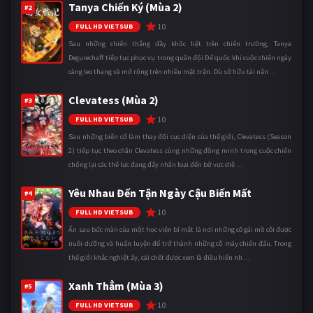
Tanya Chiến Ký (Mùa 2)
#2
10
FULL HD VIETSUB
Sau những chiến thắng đầy khốc liệt trên chiến trường, Tanya
Degurechaff tiếp tục phục vụ trong quân đội Đế quốc khi cuộc chiến ngày
càng leo thang và mở rộng trên nhiều mặt trận. Dù sở hữu tài năn ...
Clevatess (Mùa 2)
#3
10
FULL HD VIETSUB
Sau những biến cố làm thay đổi cục diện của thế giới, Clevatess (Season
2) tiếp tục theo chân Clevatess cùng những đồng minh trong cuộc chiến
chống lại các thế lực đang đẩy nhân loại đến bờ vực diệ ...
Yêu Nhau Đến Tận Ngày Cậu Biến Mất
#4
10
FULL HD VIETSUB
Ẩn sau bức màn của một học viện bí mật là nơi những cô gái mồ côi được
nuôi dưỡng và huấn luyện để trở thành những cỗ máy chiến đấu. Trong
thế giới khắc nghiệt ấy, cái chết được xem là điều hiển nh ...
Xanh Thẳm (Mùa 3)
#5
10
FULL HD VIETSUB