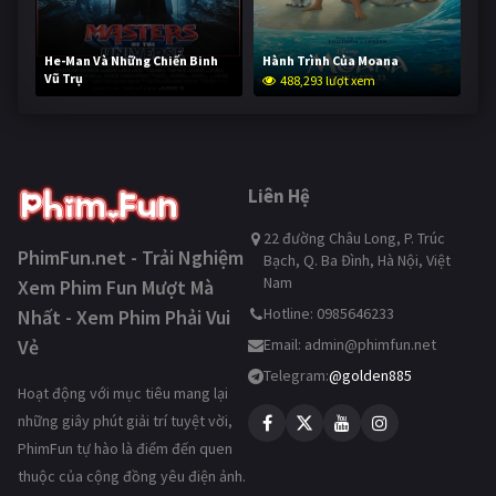
He-Man Và Những Chiến Binh
Hành Trình Của Moana
Vũ Trụ
488,293 lượt xem
236,842 lượt xem
Liên Hệ
22 đường Châu Long, P. Trúc
PhimFun.net - Trải Nghiệm
Bạch, Q. Ba Đình, Hà Nội, Việt
Nam
Xem Phim Fun Mượt Mà
Hotline: 0985646233
Nhất - Xem Phim Phải Vui
Vẻ
Email:
admin@phimfun.net
Telegram:
@golden885
Hoạt động với mục tiêu mang lại
những giây phút giải trí tuyệt vời,
PhimFun tự hào là điểm đến quen
thuộc của cộng đồng yêu điện ảnh.