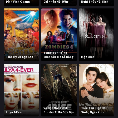
Đỉnh Vinh Quang
Chỉ Nhân Hồi Hồn
Nghi Thức Hồi Sinh
Zombies 4 - Bình
Tinh Hy Mã Lạp Sơn
Minh Của Ma Cà Rồng
Một Mình
Vỏ Bọc Ma: ARISE -
Tiểu Thư Diệp Hồi
Lilya 4-Ever
Border 4: Ma Đơn Độc
Sinh , Ngầu Xinh