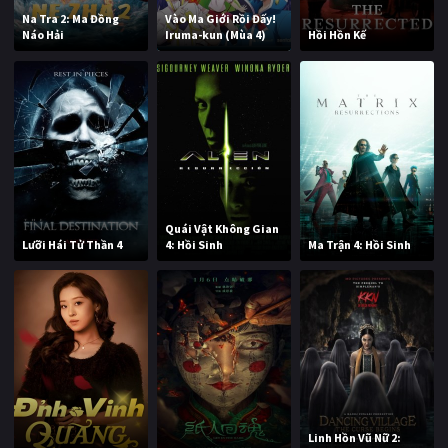
Na Tra 2: Ma Đồng
Vào Ma Giới Rồi Đấy!
Náo Hải
Iruma-kun (Mùa 4)
Hồi Hồn Kế
Quái Vật Không Gian
Lưỡi Hái Tử Thần 4
4: Hồi Sinh
Ma Trận 4: Hồi Sinh
Linh Hồn Vũ Nữ 2: