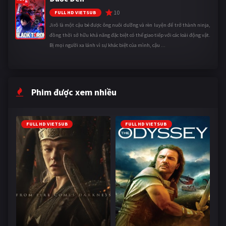
10
FULL HD VIETSUB
Jirô là một cậu bé được ông nuôi dưỡng và rèn luyện để trở thành ninja,
đồng thời sở hữu khả năng đặc biệt có thể giao tiếp với các loài động vật.
Bị mọi người xa lánh vì sự khác biệt của mình, cậu ...
Phim được xem nhiều
FULL HD VIETSUB
FULL HD VIETSUB