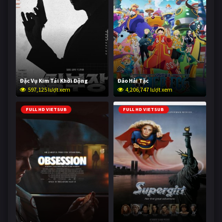
Đặc Vụ Kim Tái Khởi Động
Đảo Hải Tặc
597,125 lượt xem
4,206,747 lượt xem
FULL HD VIETSUB
FULL HD VIETSUB