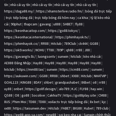
tín
|
nhà cái uy tín
|
nhà cái uy tín
|
nhà cái uy tín
|
nhà cái uy tín
|
https://daga88.my/
|
https://xhamsterlive.radio.fm/
|
bóng đá trực tiếp
|
trực tiếp bóng đá
|
trực tiếp bóng đá hôm nay
|
ca khia
|
tỷ lệ kèo nhà
cái
|
90phut
|
thapcam
|
gavang
|
u888
|
SHBET
|
fly88
|
https://keonhacaitop.com/
|
https://go88.tokyo/
|
https://keonhacai.international/
|
https://phimhayok.tv/
|
https://phimhayok.co/
|
RR88
|
Hitclub
|
789Club
|
ck444
|
GG88
|
https://ok9.works/
|
NOHU
|
TT88
|
789P
|
qh88
|
rr88
|
J88
|
https://gavangtv.llc/
|
luongsontv
|
sunwin
|
hitclub
|
kèo nhà cái
|
AE888 Đăng Nhập
|
Hay88
|
Hay88
|
Hay88
|
Hay88
|
Hay88
|
Hay88
|
hitclub
|
https://mm88.tax/
|
sunwin
|
https://icm88.com/
|
sunwin
|
https://aukuwin.com/
|
GG88
|
RR88
|
shbet
|
XX88
|
Hitclub
|
NHATVIP
|
GOAL123
|
KING88
|
8DAY
|
shbet
|
grandpashabet
|
86bet
|
o8
|
rr88
|
uy88
|
onbet
|
https://go8f.design/
|
alo789
|
KJC
|
FLY88
|
hay.win
|
QS88
|
O8
|
go88
|
Socolive
|
CakhiaTV
|
https://go88play.site
|
CM88
|
8US
|
Phim Moi
|
TD88
|
TD88
|
xoilactv trực tiếp bóng đá
|
8x bet
|
kjc
|
xx88
|
https://taisunwin.dev
|
Hitclub
|
FABET
|
BIG88
|
Kubet
|
789 club
|
https://ee88-app.sa.com/
|
new88
|
soi keo nha cai
|
Sunwin chính thức