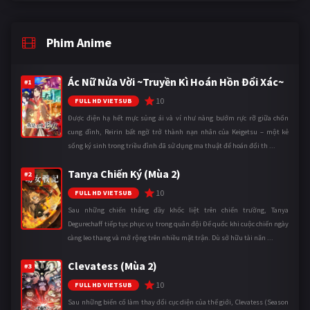
Phim Anime
Ác Nữ Nửa Vời ~Truyền Kì Hoán Hồn Đổi Xác~
#1
10
FULL HD VIETSUB
Được điện hạ hết mực sủng ái và ví như nàng bướm rực rỡ giữa chốn
cung đình, Reirin bất ngờ trở thành nạn nhân của Keigetsu – một kẻ
sống ký sinh trong triều đình đã sử dụng ma thuật để hoán đổi th ...
Tanya Chiến Ký (Mùa 2)
#2
10
FULL HD VIETSUB
Sau những chiến thắng đầy khốc liệt trên chiến trường, Tanya
Degurechaff tiếp tục phục vụ trong quân đội Đế quốc khi cuộc chiến ngày
càng leo thang và mở rộng trên nhiều mặt trận. Dù sở hữu tài năn ...
Clevatess (Mùa 2)
#3
10
FULL HD VIETSUB
Sau những biến cố làm thay đổi cục diện của thế giới, Clevatess (Season