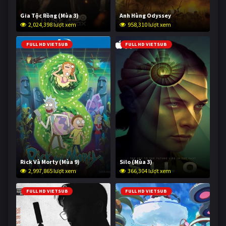
Gia Tộc Rồng (Mùa 3)
Anh Hùng Odyssey
2,024,398 lượt xem
958,310 lượt xem
FULL HD VIETSUB
FULL HD VIETSUB
Rick Và Morty (Mùa 9)
Silo (Mùa 3)
2,997,865 lượt xem
366,304 lượt xem
FULL HD VIETSUB
FULL HD VIETSUB