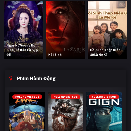
Ngày Nữ Vương Hồi
Sinh, Cả Bàn Cờ Sụp
Hồi Sinh Thập Niên
Đổ
Hồi Sinh
80 Là Mẹ Kế
Phim Hành Động
FULL HD VIETSUB
FULL HD VIETSUB
FULL HD VIETSUB