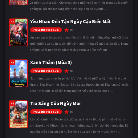
2) tiếp tục theo chân Clevatess cùng những đồng minh trong cuộc chiến
chống lại các thế lực đang đẩy nhân loại đến bờ vực diệ ...
Yêu Nhau Đến Tận Ngày Cậu Biến Mất
#4
10
FULL HD VIETSUB
Ẩn sau bức màn của một học viện bí mật là nơi những cô gái mồ côi được
nuôi dưỡng và huấn luyện để trở thành những cỗ máy chiến đấu. Trong
thế giới khắc nghiệt ấy, cái chết được xem là điều hiển nh ...
Xanh Thẳm (Mùa 3)
#5
10
FULL HD VIETSUB
Sau hàng loạt chuyến phiêu lưu điên rồ và những kỷ niệm khó quên,
Grand Blue Dreaming (Season 3) tiếp tục theo chân Iori Kitahara cùng các
thành viên câu lạc bộ lặn trong những ngày tháng đại học đ ...
Tia Sáng Của Ngày Mai
#6
10
FULL HD VIETSUB
Lấy bối cảnh một Kyoto giả tưởng của thế kỷ 20, bộ phim kể về hai anh
em Seiroku và Kihachi Sakamoto, những người ôm ấp khát vọng đưa Kỷ
nguyên Điện đến với đất nước thông qua cuốn Danh mục Điện th ...