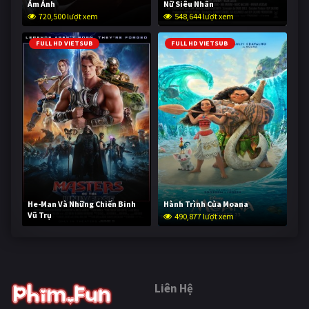
Ám Ảnh
Nữ Siêu Nhân
720,500 lượt xem
548,644 lượt xem
FULL HD VIETSUB
FULL HD VIETSUB
He-Man Và Những Chiến Binh
Hành Trình Của Moana
Vũ Trụ
490,877 lượt xem
239,635 lượt xem
Liên Hệ