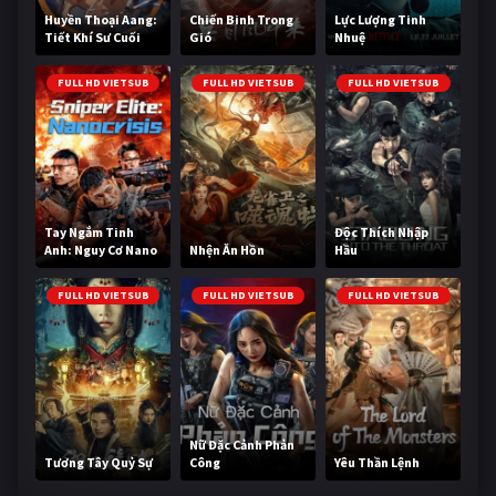
Huyền Thoại Aang:
Chiến Binh Trong
Lực Lượng Tinh
Tiết Khí Sư Cuối
Gió
Nhuệ
Cùng
FULL HD VIETSUB
FULL HD VIETSUB
FULL HD VIETSUB
Tay Ngắm Tinh
Độc Thích Nhập
Anh: Nguy Cơ Nano
Nhện Ăn Hồn
Hầu
FULL HD VIETSUB
FULL HD VIETSUB
FULL HD VIETSUB
Nữ Đặc Cảnh Phản
Tương Tây Quỷ Sự
Công
Yêu Thần Lệnh