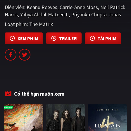
PHIM MỚI
Diễn viên:
Keanu Reeves
Carrie-Anne Moss
Neil Patrick
Harris
Yahya Abdul-Mateen II
Priyanka Chopra Jonas
PHIM BỘ
Loạt phim:
The Matrix
PHIM LẺ
XEM PHIM
TRAILER
TẢI PHIM
PHIM CHIẾU RẠP
TUYỂN TẬP PHIM
BLOG
Có thể bạn muốn xem