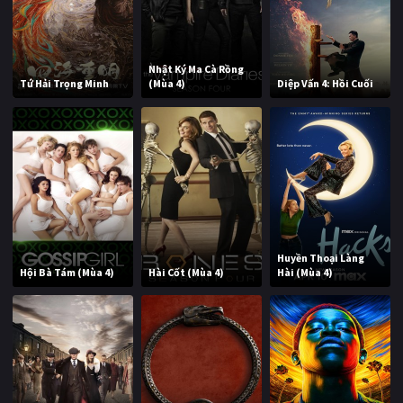
Nhật Ký Ma Cà Rồng
Tứ Hải Trọng Minh
(Mùa 4)
Diệp Vấn 4: Hồi Cuối
Huyền Thoại Làng
Hội Bà Tám (Mùa 4)
Hài Cốt (Mùa 4)
Hài (Mùa 4)