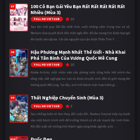
100 Cô Bạn Gái Yêu Bạn Rất Rất Rất Rất Rất
#7
Nhiều (Mùa 3)
10
FULL HD VIETSUB
Sau khi trải qua 100 lần thất tình suốt những năm trung học cơ sở,
Rentaro Aijo quyết định đến một ngôi đền để cầu mong tìm được bạn gái
khi bước vào cấp ba. Lời cầu nguyện của cậu được Thần Tình Y ...
Hậu Phương Mạnh Nhất Thế Giới - Nhà Khai
#8
Phá Tân Binh Của Vương Quốc Mê Cung
10
FULL HD VIETSUB
Atobe Arihito, một nhân viên văn phòng luôn cống hiến hết mình cho
công việc, bất ngờ gặp tai nạn và được chuyển sinh đến dị giới mang tên
Vương quốc Mê Cung. Tại đây, anh trở thành một mạo hiểm gi ...
Thất Nghiệp Chuyển Sinh (Mùa 3)
#9
5
FULL HD VIETSUB
Sau những biến cố làm thay đổi cuộc đời, Rudeus Greyrat tiếp tục bước
vào một hành trình mới để trưởng thành cả về sức mạnh lẫn tinh thần.
Khi đối mặt với những thử thách ngày càng khắc nghiệt, anh ...
Đuốc Đen
#10