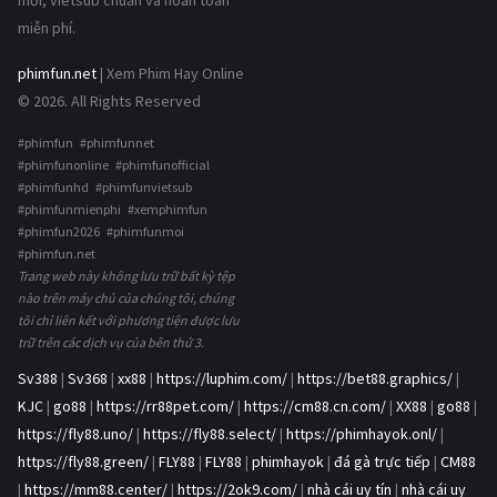
mới, vietsub chuẩn và hoàn toàn
miễn phí.
phimfun.net
| Xem Phim Hay Online
© 2026. All Rights Reserved
#phimfun #phimfunnet
#phimfunonline #phimfunofficial
#phimfunhd #phimfunvietsub
#phimfunmienphi #xemphimfun
#phimfun2026 #phimfunmoi
#phimfun.net
Trang web này không lưu trữ bất kỳ tệp
nào trên máy chủ của chúng tôi, chúng
tôi chỉ liên kết với phương tiện được lưu
trữ trên các dịch vụ của bên thứ 3.
Sv388
|
Sv368
|
xx88
|
https://luphim.com/
|
https://bet88.graphics/
|
KJC
|
go88
|
https://rr88pet.com/
|
https://cm88.cn.com/
|
XX88
|
go88
|
https://fly88.uno/
|
https://fly88.select/
|
https://phimhayok.onl/
|
https://fly88.green/
|
FLY88
|
FLY88
|
phimhayok
|
đá gà trực tiếp
|
CM88
|
https://mm88.center/
|
https://2ok9.com/
|
nhà cái uy tín
|
nhà cái uy