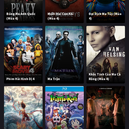
Bóng Ma Anh Quốc
Mười Hai Con Khỉ
Đại Dịch Ma Túy (Mùa
(Mùa 4)
(Mùa 4)
4)
Khắc Tinh Của Ma Cà
Phim Hài Kinh Dị 4
Ma Trận
Rồng (Mùa 4)