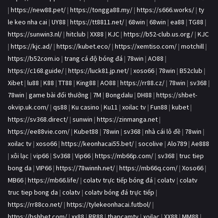
|
https://new88.pet/
|
https://tongga88.my/
|
https://s666.works/
|
ty
le keo nha cai
|
UY88
|
https://tt8811.net/
|
68win
|
68win
|
ea88
|
TG88
|
https://sunwin3.nl/
|
hitclub
|
XX88
|
KJC
|
https://b52-club.us.org/
|
KJC
|
https://kjc.ad/
|
https://kubet.eco/
|
https://xemtiso.com/
|
motchill
|
https://b52com.io
|
trang cá độ bóng đá
|
78win
|
AO88
|
https://c168.guide/
|
https://luck81.jp.net/
|
xoso66
|
78win
|
B52club
|
Xibet
|
lu88
|
K88
|
TT88
|
King88
|
AO88
|
https://rr88.cz/
|
78win
|
sv368
|
78win
|
game bài đổi thưởng
|
7M
|
Bongdalu
|
DH88
|
https://shbet-
okvip.uk.com/
|
qs88
|
Ku casino
|
Ku11
|
xoilac tv
|
Fun88
|
kubet
|
https://sv368.direct/
|
sunwin
|
https://zinmanga.net
|
https://ee88vie.com/
|
Kubet88
|
78win
|
sv368
|
nhà cái lô đề
|
78win
|
xoilac tv
|
xoso66
|
https://keonhacai55.bet/
|
socolive
|
Alo789
|
Ae888
|
xôi lạc
|
vip66
|
Sv368
|
Vip66
|
https://mb66p.com/
|
sv368
|
truc tiep
bong da
|
VIP66
|
https://78winnh.net/
|
https://mb66q.com/
|
Xoso66
|
MB66
|
https://mb66.life/
|
colatv trực tiếp bóng đá
|
colatv
|
colatv
truc tiep bong da
|
colatv
|
colatv bóng đá trực tiếp
|
https://rr88co.net/
|
https://tylekeonhacai.futbol/
|
https://bshbet.com/
|
xx88
|
RR88
|
thapcamtv
|
xoilac
|
XX88
|
MM88
|