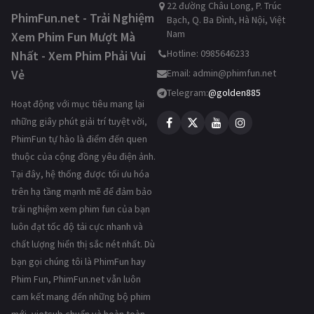
22 đường Châu Long, P. Trúc
PhimFun.net - Trải Nghiệm
Bạch, Q. Ba Đình, Hà Nội, Việt
Nam
Xem Phim Fun Mượt Mà
Hotline: 0985646233
Nhất - Xem Phim Phải Vui
Vẻ
Email:
admin@phimfun.net
Telegram:
@golden885
Hoạt động với mục tiêu mang lại
những giây phút giải trí tuyệt vời,
PhimFun tự hào là điểm đến quen
thuộc của cộng đồng yêu điện ảnh.
Tại đây, hệ thống được tối ưu hóa
trên hạ tầng mạnh mẽ để đảm bảo
trải nghiệm xem phim fun của bạn
luôn đạt tốc độ tải cực nhanh và
chất lượng hiển thị sắc nét nhất. Dù
bạn gọi chúng tôi là PhimFun hay
Phim Fun, PhimFun.net vẫn luôn
cam kết mang đến những bộ phim