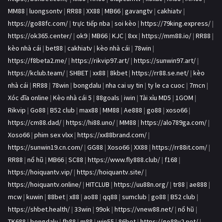
MM88
|
luongsontv
|
RR88
|
XX88
|
MB66
|
gavangtv
|
cakhiatv
|
https://go88fc.com/
|
trực tiếp nba
|
soi kèo
|
https://79king.express/
|
https://ok365.center/
|
ok9
|
MB66
|
KJC
|
8xx
|
https://mm88.io/
|
RR88
|
kèo nhà cái
|
bet88
|
cakhiatv
|
kèo nhà cái
|
78win
|
https://f8beta2.me/
|
https://rikvip97.art/
|
https://sunwin97.art/
|
https://kclub.team/
|
SHBET
|
xx88
|
8kbet
|
https://rr88.se.net/
|
kèo
nhà cái
|
RR88
|
78win
|
bongdalu
|
nha cai uy tin
|
ty le ca cuoc
|
7mcn
|
Xóc đĩa online
|
Kèo nhà cái 5
|
88goals
|
iwin
|
Tài xỉu MD5
|
1GOM
|
Rikvip
|
Go88
|
B52 club
|
max88
|
MM88
|
Ae888
|
go88
|
xoso66
|
https://cm88.dad/
|
https://hi88.uno/
|
MM88
|
https://alo789ga.com/
|
Xoso66
|
phim sex vlxx
|
https://xx88brand.com/
|
https://sunwin19.cn.com/
|
GG88
|
Xoso66
|
XX88
|
https://rr88it.com/
|
RR88
|
nổ hũ
|
MB66
|
SC88
|
https://www.fly888.club/
|
f168
|
https://hoiquantv.vip/
|
https://hoiquantv.site/
|
https://hoiquantv.online/
|
HITCLUB
|
https://uu88n.org/
|
tr88
|
ae888
|
mcw
|
kuwin
|
88bet
|
x88
|
ao88
|
qq88
|
sumclub
|
go88
|
B52 club
|
https://shbet.health/
|
33win
|
99ok
|
https://vnew88.net/
|
nổ hũ
|
TK688
|
bongdalu
|
fb88
|
m88
|
win55
|
86bet
|
https://go88v2.net/
|