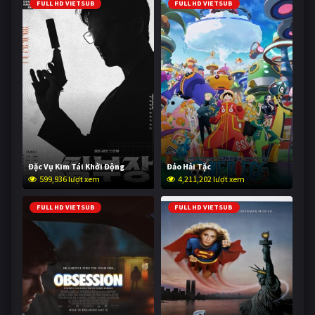
FULL HD VIETSUB
FULL HD VIETSUB
Đặc Vụ Kim Tái Khởi Động
Đảo Hải Tặc
599,936 lượt xem
4,211,202 lượt xem
FULL HD VIETSUB
FULL HD VIETSUB