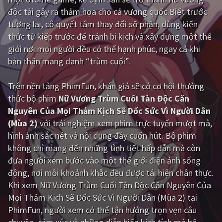
độc tài gây ra thảm họa cho cả vương quốc.Biết trước
Giật gân
Gia đình
tương lai, cô quyết tâm thay đổi số phận, dùng kiến
thức từ kiếp trước để tránh bi kịch và xây dựng một thế
Bí ẩn
Lịch sử
giới nơi mọi người đều có thể hạnh phúc, ngay cả khi
Viễn Tây
Tiểu sử
bản thân mang danh “trùm cuối”.
GameShow
DramaTV
Trên nền tảng
PhimFun
, khán giả sẽ có cơ hội thưởng
thức bộ phim
Nữ Vương Trùm Cuối Tàn Độc Căn
QUỐC GIA
Nguyên Của Mọi Thảm Kịch Sẽ Dốc Sức Vì Người Dân
(Mùa 2)
với trải nghiệm xem phim trực tuyến mượt mà,
Âu - Mỹ
Trung Quốc - Hồng Kông
hình ảnh sắc nét và nội dung đầy cuốn hút. Bộ phim
Hàn Quốc
Nhật Bản
không chỉ mang đến những tình tiết hấp dẫn mà còn
đưa người xem bước vào một thế giới điện ảnh sống
Ấn Độ
Việt Nam
động, nơi mỗi khoảnh khắc đều được tái hiện chân thực.
Tổng hợp
Khi xem Nữ Vương Trùm Cuối Tàn Độc Căn Nguyên Của
Mọi Thảm Kịch Sẽ Dốc Sức Vì Người Dân (Mùa 2) tại
PhimFun, người xem có thể tận hưởng trọn vẹn câu
CẬP NHẬT