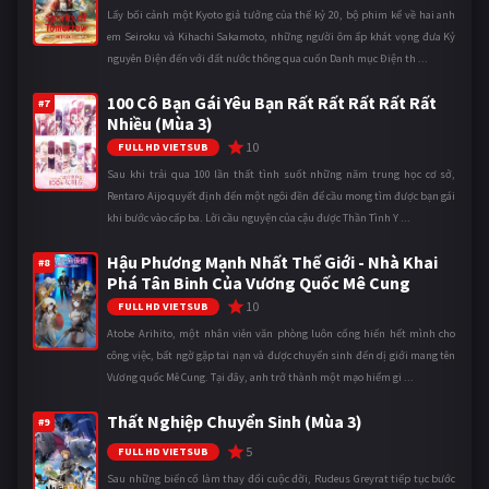
Lấy bối cảnh một Kyoto giả tưởng của thế kỷ 20, bộ phim kể về hai anh
em Seiroku và Kihachi Sakamoto, những người ôm ấp khát vọng đưa Kỷ
nguyên Điện đến với đất nước thông qua cuốn Danh mục Điện th ...
100 Cô Bạn Gái Yêu Bạn Rất Rất Rất Rất Rất
#7
Nhiều (Mùa 3)
10
FULL HD VIETSUB
Sau khi trải qua 100 lần thất tình suốt những năm trung học cơ sở,
Rentaro Aijo quyết định đến một ngôi đền để cầu mong tìm được bạn gái
khi bước vào cấp ba. Lời cầu nguyện của cậu được Thần Tình Y ...
Hậu Phương Mạnh Nhất Thế Giới - Nhà Khai
#8
Phá Tân Binh Của Vương Quốc Mê Cung
10
FULL HD VIETSUB
Atobe Arihito, một nhân viên văn phòng luôn cống hiến hết mình cho
công việc, bất ngờ gặp tai nạn và được chuyển sinh đến dị giới mang tên
Vương quốc Mê Cung. Tại đây, anh trở thành một mạo hiểm gi ...
Thất Nghiệp Chuyển Sinh (Mùa 3)
#9
5
FULL HD VIETSUB
Sau những biến cố làm thay đổi cuộc đời, Rudeus Greyrat tiếp tục bước