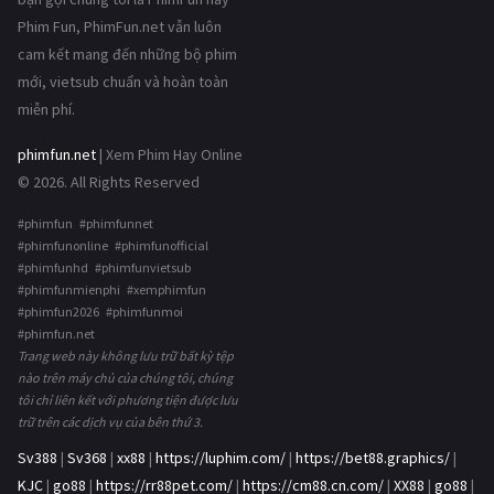
Phim Fun, PhimFun.net vẫn luôn
cam kết mang đến những bộ phim
mới, vietsub chuẩn và hoàn toàn
miễn phí.
phimfun.net
| Xem Phim Hay Online
© 2026. All Rights Reserved
#phimfun #phimfunnet
#phimfunonline #phimfunofficial
#phimfunhd #phimfunvietsub
#phimfunmienphi #xemphimfun
#phimfun2026 #phimfunmoi
#phimfun.net
Trang web này không lưu trữ bất kỳ tệp
nào trên máy chủ của chúng tôi, chúng
tôi chỉ liên kết với phương tiện được lưu
trữ trên các dịch vụ của bên thứ 3.
Sv388
|
Sv368
|
xx88
|
https://luphim.com/
|
https://bet88.graphics/
|
KJC
|
go88
|
https://rr88pet.com/
|
https://cm88.cn.com/
|
XX88
|
go88
|