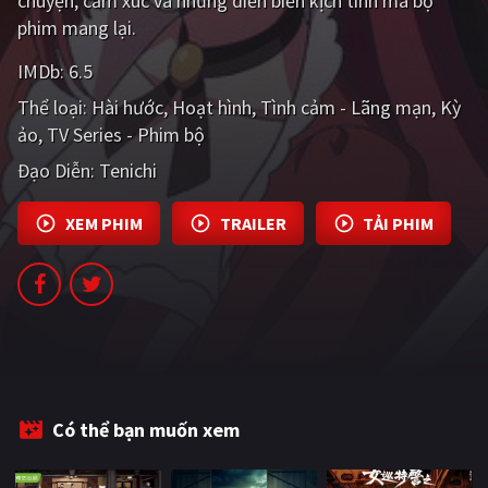
chuyện, cảm xúc và những diễn biến kịch tính mà bộ
PHIM MỚI
phim mang lại.
PHIM BỘ
IMDb:
6.5
Thể loại:
Hài hước
Hoạt hình
Tình cảm - Lãng mạn
Kỳ
PHIM LẺ
ảo
TV Series - Phim bộ
PHIM CHIẾU RẠP
Đạo Diễn:
Tenichi
TUYỂN TẬP PHIM
XEM PHIM
TRAILER
TẢI PHIM
BLOG
Có thể bạn muốn xem