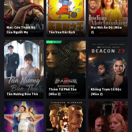
Mai: Cơn Thịnh Nộ
Mai Mối Ấn Độ (Mùa
Của Người Mẹ
Tân Vua Hài Kịch
2)
Thám Tử Phố Tàu
Không Trạm Cô Độc
Tân Nương Báo Thù
(Mùa 2)
(Mùa 2)