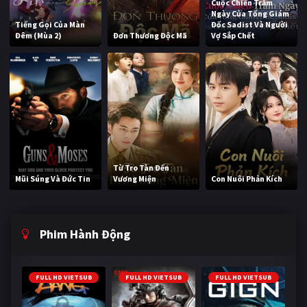
Cuộc Chiến Trăm
Ngày Của Tổng Giám
Tiếng Gọi Của Màn
Đốc Sadist Và Người
Đêm (Mùa 2)
Đơn Thương Độc Mã
Vợ Sắp Chết
Từ Tro Tàn Đến
Mũi Súng Và Đức Tin
Vương Miện
Con Nuôi Phản Kích
Phim Hành Động
FULL HD VIETSUB
FULL HD VIETSUB
FULL HD VIETSUB