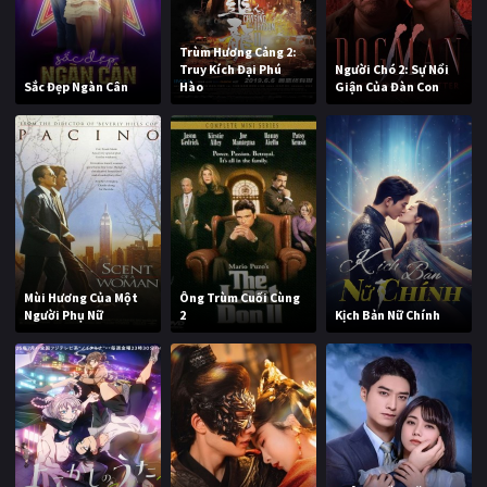
Trùm Hương Cảng 2:
Truy Kích Đại Phú
Người Chó 2: Sự Nổi
Sắc Đẹp Ngàn Cân
Hào
Giận Của Đàn Con
Mùi Hương Của Một
Ông Trùm Cuối Cùng
Người Phụ Nữ
2
Kịch Bản Nữ Chính