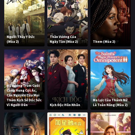
Người Thầy Y Đức
Thần Vương Của
(Mùa 2)
Ngày Tàn (Mùa 2)
Them (Mùa 2)
Nữ Vương Trùm Cuối
Cùng Hung Cực Ác,
Căn Nguyên Của Mọi
Thảm Kịch Sẽ Dốc Sức
Ma Lực Của Thánh Nữ
Vì Người Dân
Kịch Độc Hôn Nhân
Là Toàn Năng (Mùa 2)