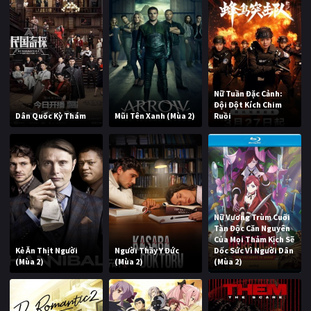
Nữ Tuần Đặc Cảnh:
Đội Đột Kích Chim
Dân Quốc Kỳ Thám
Mũi Tên Xanh (Mùa 2)
Ruồi
Nữ Vương Trùm Cuối
Tàn Độc Căn Nguyên
Của Mọi Thảm Kịch Sẽ
Kẻ Ăn Thịt Người
Người Thầy Y Đức
Dốc Sức Vì Người Dân
(Mùa 2)
(Mùa 2)
(Mùa 2)