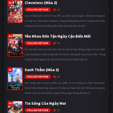
Clevatess (Mùa 2)
#3
10
FULL HD VIETSUB
Sau những biến cố làm thay đổi cục diện của thế giới, Clevatess (Season
2) tiếp tục theo chân Clevatess cùng những đồng minh trong cuộc chiến
chống lại các thế lực đang đẩy nhân loại đến bờ vực diệ ...
Yêu Nhau Đến Tận Ngày Cậu Biến Mất
#4
10
FULL HD VIETSUB
Ẩn sau bức màn của một học viện bí mật là nơi những cô gái mồ côi được
nuôi dưỡng và huấn luyện để trở thành những cỗ máy chiến đấu. Trong
thế giới khắc nghiệt ấy, cái chết được xem là điều hiển nh ...
Xanh Thẳm (Mùa 3)
#5
10
FULL HD VIETSUB
Sau hàng loạt chuyến phiêu lưu điên rồ và những kỷ niệm khó quên,
Grand Blue Dreaming (Season 3) tiếp tục theo chân Iori Kitahara cùng các
thành viên câu lạc bộ lặn trong những ngày tháng đại học đ ...
Tia Sáng Của Ngày Mai
#6
10
FULL HD VIETSUB