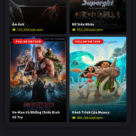
Ám Ảnh
Nữ Siêu Nhân
723,254 lượt xem
551,200 lượt xem
FULL HD VIETSUB
FULL HD VIETSUB
He-Man Và Những Chiến Binh
Hành Trình Của Moana
Vũ Trụ
493,166 lượt xem
242,080 lượt xem