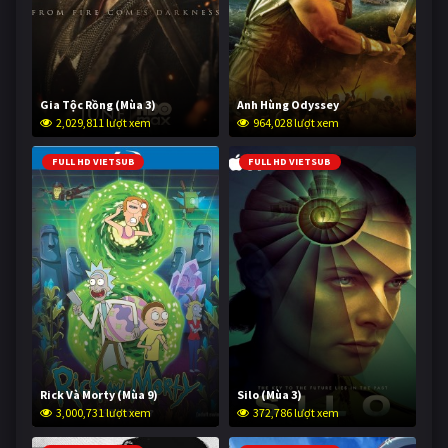
Gia Tộc Rồng (Mùa 3)
Anh Hùng Odyssey
2,029,811 lượt xem
964,028 lượt xem
FULL HD VIETSUB
FULL HD VIETSUB
Rick Và Morty (Mùa 9)
Silo (Mùa 3)
3,000,731 lượt xem
372,786 lượt xem