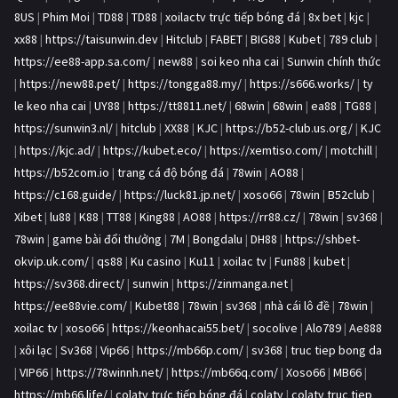
8US
|
Phim Moi
|
TD88
|
TD88
|
xoilactv trực tiếp bóng đá
|
8x bet
|
kjc
|
xx88
|
https://taisunwin.dev
|
Hitclub
|
FABET
|
BIG88
|
Kubet
|
789 club
|
https://ee88-app.sa.com/
|
new88
|
soi keo nha cai
|
Sunwin chính thức
|
https://new88.pet/
|
https://tongga88.my/
|
https://s666.works/
|
ty
le keo nha cai
|
UY88
|
https://tt8811.net/
|
68win
|
68win
|
ea88
|
TG88
|
https://sunwin3.nl/
|
hitclub
|
XX88
|
KJC
|
https://b52-club.us.org/
|
KJC
|
https://kjc.ad/
|
https://kubet.eco/
|
https://xemtiso.com/
|
motchill
|
https://b52com.io
|
trang cá độ bóng đá
|
78win
|
AO88
|
https://c168.guide/
|
https://luck81.jp.net/
|
xoso66
|
78win
|
B52club
|
Xibet
|
lu88
|
K88
|
TT88
|
King88
|
AO88
|
https://rr88.cz/
|
78win
|
sv368
|
78win
|
game bài đổi thưởng
|
7M
|
Bongdalu
|
DH88
|
https://shbet-
okvip.uk.com/
|
qs88
|
Ku casino
|
Ku11
|
xoilac tv
|
Fun88
|
kubet
|
https://sv368.direct/
|
sunwin
|
https://zinmanga.net
|
https://ee88vie.com/
|
Kubet88
|
78win
|
sv368
|
nhà cái lô đề
|
78win
|
xoilac tv
|
xoso66
|
https://keonhacai55.bet/
|
socolive
|
Alo789
|
Ae888
|
xôi lạc
|
Sv368
|
Vip66
|
https://mb66p.com/
|
sv368
|
truc tiep bong da
|
VIP66
|
https://78winnh.net/
|
https://mb66q.com/
|
Xoso66
|
MB66
|
https://mb66.life/
|
colatv trực tiếp bóng đá
|
colatv
|
colatv truc tiep