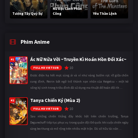
Nữ Đặc Cảnh Phản
Tương Tây Quỷ Sự
Công
Yêu Thần Lệnh
Phim Anime
Ác Nữ Nửa Vời ~Truyền Kì Hoán Hồn Đổi Xác~
#1
10
FULL HD VIETSUB
Được điện hạ hết mực sủng ái và ví như nàng bướm rực rỡ giữa chốn
cung đình, Reirin bất ngờ trở thành nạn nhân của Keigetsu – một kẻ
sống ký sinh trong triều đình đã sử dụng ma thuật để hoán đổi th ...
Tanya Chiến Ký (Mùa 2)
#2
10
FULL HD VIETSUB
Sau những chiến thắng đầy khốc liệt trên chiến trường, Tanya
Degurechaff tiếp tục phục vụ trong quân đội Đế quốc khi cuộc chiến ngày
càng leo thang và mở rộng trên nhiều mặt trận. Dù sở hữu tài năn ...