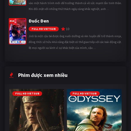
vào một hành trình mới để trưởng thành cả về sức mạnh lẫn tinh thần.
Khi đối mặt với những thử thách ngày càng khắc nghiệt, anh ...
Đuốc Đen
#10
10
FULL HD VIETSUB
Jirô là một cậu bé được ông nuôi dưỡng và rèn luyện để trở thành ninja,
đồng thời sở hữu khả năng đặc biệt có thể giao tiếp với các loài động vật.
Bị mọi người xa lánh vì sự khác biệt của mình, cậu ...
Phim được xem nhiều
FULL HD VIETSUB
FULL HD VIETSUB