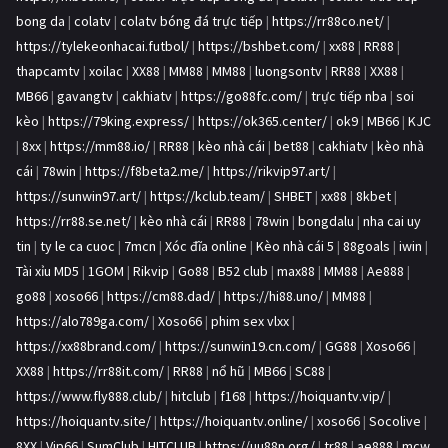
bong da
|
colatv
|
colatv bóng đá trực tiếp
|
https://rr88co.net/
|
https://tylekeonhacai.futbol/
|
https://bshbet.com/
|
xx88
|
RR88
|
thapcamtv
|
xoilac
|
XX88
|
MM88
|
MM88
|
luongsontv
|
RR88
|
XX88
|
MB66
|
gavangtv
|
cakhiatv
|
https://go88fc.com/
|
trực tiếp nba
|
soi
kèo
|
https://79king.express/
|
https://ok365.center/
|
ok9
|
MB66
|
KJC
|
8xx
|
https://mm88.io/
|
RR88
|
kèo nhà cái
|
bet88
|
cakhiatv
|
kèo nhà
cái
|
78win
|
https://f8beta2.me/
|
https://rikvip97.art/
|
https://sunwin97.art/
|
https://kclub.team/
|
SHBET
|
xx88
|
8kbet
|
https://rr88.se.net/
|
kèo nhà cái
|
RR88
|
78win
|
bongdalu
|
nha cai uy
tin
|
ty le ca cuoc
|
7mcn
|
Xóc đĩa online
|
Kèo nhà cái 5
|
88goals
|
iwin
|
Tài xỉu MD5
|
1GOM
|
Rikvip
|
Go88
|
B52 club
|
max88
|
MM88
|
Ae888
|
go88
|
xoso66
|
https://cm88.dad/
|
https://hi88.uno/
|
MM88
|
https://alo789ga.com/
|
Xoso66
|
phim sex vlxx
|
https://xx88brand.com/
|
https://sunwin19.cn.com/
|
GG88
|
Xoso66
|
XX88
|
https://rr88it.com/
|
RR88
|
nổ hũ
|
MB66
|
SC88
|
https://www.fly888.club/
|
hitclub
|
f168
|
https://hoiquantv.vip/
|
https://hoiquantv.site/
|
https://hoiquantv.online/
|
xoso66
|
Socolive
|
8XX
|
Vip66
|
SumClub
|
HITCLUB
|
https://uu88n.org/
|
tr88
|
ae888
|
mcw