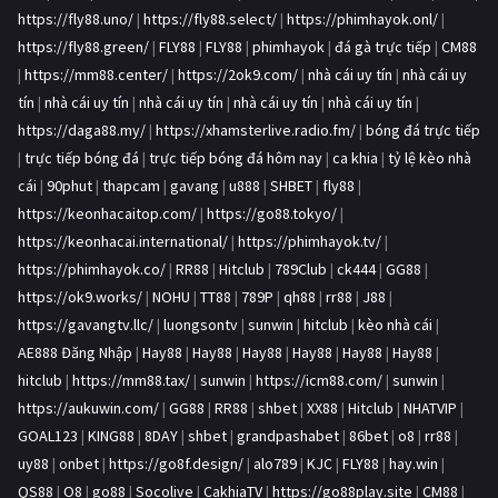
https://fly88.uno/
|
https://fly88.select/
|
https://phimhayok.onl/
|
https://fly88.green/
|
FLY88
|
FLY88
|
phimhayok
|
đá gà trực tiếp
|
CM88
|
https://mm88.center/
|
https://2ok9.com/
|
nhà cái uy tín
|
nhà cái uy
tín
|
nhà cái uy tín
|
nhà cái uy tín
|
nhà cái uy tín
|
nhà cái uy tín
|
https://daga88.my/
|
https://xhamsterlive.radio.fm/
|
bóng đá trực tiếp
|
trực tiếp bóng đá
|
trực tiếp bóng đá hôm nay
|
ca khia
|
tỷ lệ kèo nhà
cái
|
90phut
|
thapcam
|
gavang
|
u888
|
SHBET
|
fly88
|
https://keonhacaitop.com/
|
https://go88.tokyo/
|
https://keonhacai.international/
|
https://phimhayok.tv/
|
https://phimhayok.co/
|
RR88
|
Hitclub
|
789Club
|
ck444
|
GG88
|
https://ok9.works/
|
NOHU
|
TT88
|
789P
|
qh88
|
rr88
|
J88
|
https://gavangtv.llc/
|
luongsontv
|
sunwin
|
hitclub
|
kèo nhà cái
|
AE888 Đăng Nhập
|
Hay88
|
Hay88
|
Hay88
|
Hay88
|
Hay88
|
Hay88
|
hitclub
|
https://mm88.tax/
|
sunwin
|
https://icm88.com/
|
sunwin
|
https://aukuwin.com/
|
GG88
|
RR88
|
shbet
|
XX88
|
Hitclub
|
NHATVIP
|
GOAL123
|
KING88
|
8DAY
|
shbet
|
grandpashabet
|
86bet
|
o8
|
rr88
|
uy88
|
onbet
|
https://go8f.design/
|
alo789
|
KJC
|
FLY88
|
hay.win
|
QS88
|
O8
|
go88
|
Socolive
|
CakhiaTV
|
https://go88play.site
|
CM88
|