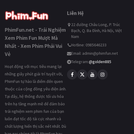
Liên Hệ
22 đường Châu Long, P. Trúc
PhimFun.net - Trải Nghiệm
Bạch, Q. Ba Đình, Hà Nội, Việt
Nam
Xem Phim Fun Mượt Mà
Hotline: 0985646233
Nhất - Xem Phim Phải Vui
Vẻ
Email:
admin@phimfun.net
Telegram:
@golden885
Hoạt động với mục tiêu mang lại
những giây phút giải trí tuyệt vời,
PhimFun tự hào là điểm đến quen
thuộc của cộng đồng yêu điện ảnh.
Tại đây, hệ thống được tối ưu hóa
trên hạ tầng mạnh mẽ để đảm bảo
trải nghiệm xem phim fun của bạn
luôn đạt tốc độ tải cực nhanh và
chất lượng hiển thị sắc nét nhất. Dù
bạn gọi chúng tôi là PhimFun hay