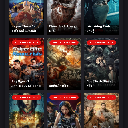
Huyền Thoại Aang:
Chiến Binh Trong
Lực Lượng Tinh
Tiết Khí Sư Cuối
Gió
Nhuệ
Cùng
FULL HD VIETSUB
FULL HD VIETSUB
FULL HD VIETSUB
Tay Ngắm Tinh
Độc Thích Nhập
Anh: Nguy Cơ Nano
Nhện Ăn Hồn
Hầu
FULL HD VIETSUB
FULL HD VIETSUB
FULL HD VIETSUB