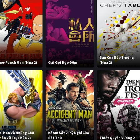
Bàn Của Bếp Trưởng
ne-Punch Man (Mùa 2)
Gái Gọi Hộp Đêm
(Mùa 2)
e-Man Và Những Chủ
Kẻ Ám Sát 2: Kỳ Nghỉ Của
hân Vũ Trụ (Mùa 2)
Sát Thủ
Thiết Quyền Vương 2