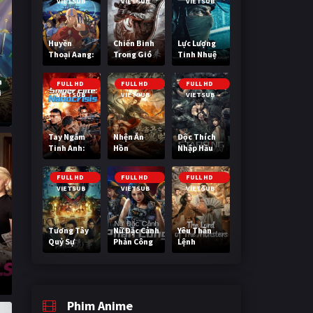
VIETSUB
VIETSUB
VIETSUB
Huyền
Chiến Binh
Lực Lượng
Thoại Aang:
Trong Gió
Tinh Nhuệ
Tiết Khí Sư
Cuối Cùng
n
FULL HD
FULL HD
FULL HD
i
VIETSUB
VIETSUB
VIETSUB
Tay Ngắm
Nhện Ăn
Độc Thích
Tinh Anh:
Hồn
Nhập Hầu
Nguy Cơ
Nano
FULL HD
FULL HD
FULL HD
VIETSUB
VIETSUB
VIETSUB
Tương Tây
Nữ Đặc Cảnh
Yêu Thần
Quỷ Sự
Phản Công
Lệnh
Phim Anime