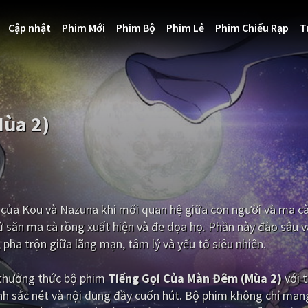
Cập nhật
Phim Mới
Phim Bộ
Phim Lẻ
Phim Chiếu Rạp
T
Mùa 2)
n của Kou và Nazuna khi mối quan hệ giữa con người và ma c
ử săn ma cà rồng xuất hiện và đe dọa họ. Phần này đào sâu 
pha trộn giữa lãng mạn, tâm lý và yếu tố siêu nhiên.
i thưởng thức bộ phim
Tiếng Gọi Của Màn Đêm (Mùa 2)
với t
h sắc nét và nội dung đầy cuốn hút. Bộ phim không chỉ man