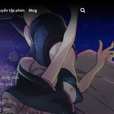
uyển tập phim
Blog
à rồng dần
vào quá
rải
g đến