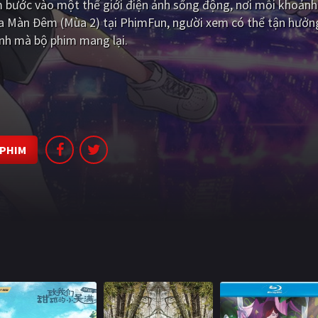
m bước vào một thế giới điện ảnh sống động, nơi mỗi khoảnh
ủa Màn Đêm (Mùa 2) tại PhimFun, người xem có thể tận hưởn
ính mà bộ phim mang lại.
 PHIM