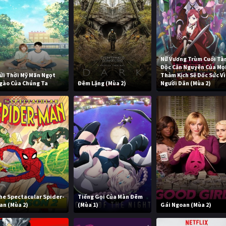
Nữ Vương Trùm Cuối Tà
Độc Căn Nguyên Của Mọ
ửi Thời Mỹ Mãn Ngọt
Thảm Kịch Sẽ Dốc Sức Vì
gào Của Chúng Ta
Đêm Lặng (Mùa 2)
Người Dân (Mùa 2)
he Spectacular Spider-
Tiếng Gọi Của Màn Đêm
an (Mùa 2)
(Mùa 1)
Gái Ngoan (Mùa 2)