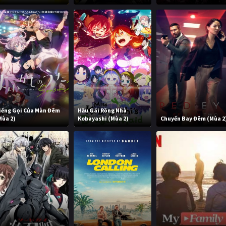
iếng Gọi Của Màn Đêm
Hầu Gái Rồng Nhà
Mùa 2)
Kobayashi (Mùa 2)
Chuyến Bay Đêm (Mùa 2