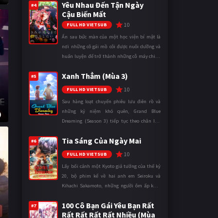
Yêu Nhau Đến Tận Ngày
loại đến bờ vực diệ ...
#4
Cậu Biến Mất
10
FULL HD VIETSUB
Ẩn sau bức màn của một học viện bí mật là
nơi những cô gái mồ côi được nuôi dưỡng và
huấn luyện để trở thành những cỗ máy chiến
đấu. Trong thế giới khắc nghiệt ấy, cái chết
Xanh Thẳm (Mùa 3)
được xem là điều hiển nh ...
#5
10
FULL HD VIETSUB
Sau hàng loạt chuyến phiêu lưu điên rồ và
những kỷ niệm khó quên, Grand Blue
)
Dreaming (Season 3) tiếp tục theo chân Iori
Kitahara cùng các thành viên câu lạc bộ lặn
Tia Sáng Của Ngày Mai
trong những ngày tháng đại học đ ...
#6
10
FULL HD VIETSUB
Lấy bối cảnh một Kyoto giả tưởng của thế kỷ
20, bộ phim kể về hai anh em Seiroku và
Kihachi Sakamoto, những người ôm ấp khát
vọng đưa Kỷ nguyên Điện đến với đất nước
100 Cô Bạn Gái Yêu Bạn Rất
thông qua cuốn Danh mục Điện th ...
#7
Rất Rất Rất Rất Nhiều (Mùa