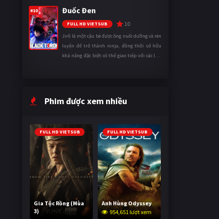
tinh thần. Khi đối mặt với những thử thách
Đuốc Đen
ngày càng khắc nghiệt, anh ...
#10
10
FULL HD VIETSUB
Jirô là một cậu bé được ông nuôi dưỡng và rèn
luyện để trở thành ninja, đồng thời sở hữu
khả năng đặc biệt có thể giao tiếp với các loài
động vật. Bị mọi người xa lánh vì sự khác biệt
của mình, cậu ...
Phim được xem nhiều
FULL HD VIETSUB
FULL HD VIETSUB
Gia Tộc Rồng (Mùa
Anh Hùng Odyssey
3)
954,651 lượt xem