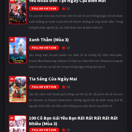
Yêu Nhau Đến Tận Ngày Cậu Biến Mất
#4
10
FULL HD VIETSUB
Ẩn sau bức màn của một học viện bí mật là nơi những cô gái mồ côi được
nuôi dưỡng và huấn luyện để trở thành những cỗ máy chiến đấu. Trong
thế giới khắc nghiệt ấy, cái chết được xem là điều hiển nh ...
Xanh Thẳm (Mùa 3)
#5
10
FULL HD VIETSUB
Sau hàng loạt chuyến phiêu lưu điên rồ và những kỷ niệm khó quên,
Grand Blue Dreaming (Season 3) tiếp tục theo chân Iori Kitahara cùng các
thành viên câu lạc bộ lặn trong những ngày tháng đại học đ ...
Tia Sáng Của Ngày Mai
#6
10
FULL HD VIETSUB
Lấy bối cảnh một Kyoto giả tưởng của thế kỷ 20, bộ phim kể về hai anh
em Seiroku và Kihachi Sakamoto, những người ôm ấp khát vọng đưa Kỷ
nguyên Điện đến với đất nước thông qua cuốn Danh mục Điện th ...
100 Cô Bạn Gái Yêu Bạn Rất Rất Rất Rất Rất
#7
Nhiều (Mùa 3)
10
FULL HD VIETSUB