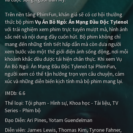
Giật gân
Gia đình
Trên nền tảng
PhimFun
, khán giả sẽ có cơ hội thưởng
thức bộ phim
Vụ Án Bỏ Ngỏ: Án Mạng Đầu Độc Tylenol
Bí ẩn
Lịch sử
với trải nghiệm xem phim trực tuyến mượt mà, hình ảnh
Viễn Tây
Tiểu sử
sắc nét và nội dung đầy cuốn hút. Bộ phim không chỉ
mang đến những tình tiết hấp dẫn mà còn đưa người
GameShow
DramaTV
xem bước vào một thế giới điện ảnh sống động, nơi mỗi
khoảnh khắc đều được tái hiện chân thực. Khi xem Vụ
QUỐC GIA
Án Bỏ Ngỏ: Án Mạng Đầu Độc Tylenol tại PhimFun,
người xem có thể tận hưởng trọn vẹn câu chuyện, cảm
Âu - Mỹ
Trung Quốc - Hồng Kông
xúc và những diễn biến kịch tính mà bộ phim mang lại.
Hàn Quốc
Nhật Bản
IMDb:
6.6
Ấn Độ
Việt Nam
Thể loại:
Tội phạm - Hình sự
Khoa học - Tài liệu
TV
Series - Phim bộ
Tổng hợp
Đạo Diễn:
Ari Pines
Yotam Guendelman
CẬP NHẬT
Diễn viên:
James Lewis
Thomas Kim
Tyrone Fahner