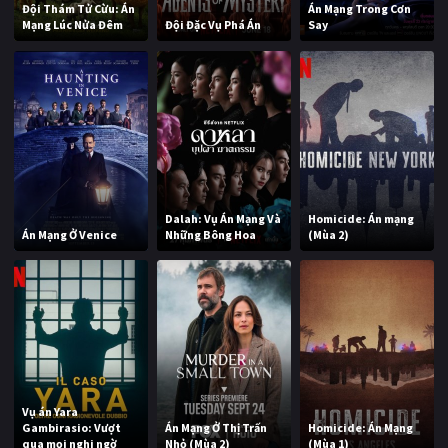
Đội Thám Tử Cừu: Án
Án Mạng Trong Cơn
Mạng Lúc Nửa Đêm
Đội Đặc Vụ Phá Án
Say
Dalah: Vụ Án Mạng Và
Homicide: Án mạng
Án Mạng Ở Venice
Những Bông Hoa
(Mùa 2)
Vụ án Yara
Gambirasio: Vượt
Án Mạng Ở Thị Trấn
Homicide: Án Mạng
qua mọi nghi ngờ
Nhỏ (Mùa 2)
(Mùa 1)