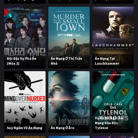
Đội Đặc Vụ Phá Án
Án Mạng Ở Thị Trấn
Án Mạng Tại
(Mùa 2)
Nhỏ
Lauchhammer
Vụ Án Bỏ Ngỏ: Án
Mạng Đầu Độc
Suy Ngẫm Về Án Mạng
Án Mạng Ở Åre
Tylenol