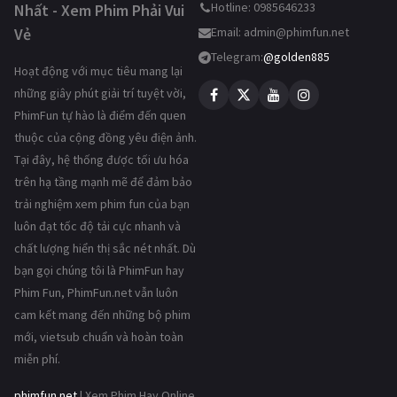
Hotline: 0985646233
Nhất - Xem Phim Phải Vui
Vẻ
Email:
admin@phimfun.net
Telegram:
@golden885
Hoạt động với mục tiêu mang lại
những giây phút giải trí tuyệt vời,
PhimFun tự hào là điểm đến quen
thuộc của cộng đồng yêu điện ảnh.
Tại đây, hệ thống được tối ưu hóa
trên hạ tầng mạnh mẽ để đảm bảo
trải nghiệm xem phim fun của bạn
luôn đạt tốc độ tải cực nhanh và
chất lượng hiển thị sắc nét nhất. Dù
bạn gọi chúng tôi là PhimFun hay
Phim Fun, PhimFun.net vẫn luôn
cam kết mang đến những bộ phim
mới, vietsub chuẩn và hoàn toàn
miễn phí.
phimfun.net
| Xem Phim Hay Online