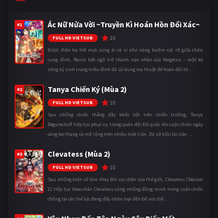
Ác Nữ Nửa Vời ~Truyền Kì Hoán Hồn Đổi Xác~
#1
10
FULL HD VIETSUB
Được điện hạ hết mực sủng ái và ví như nàng bướm rực rỡ giữa chốn
cung đình, Reirin bất ngờ trở thành nạn nhân của Keigetsu – một kẻ
sống ký sinh trong triều đình đã sử dụng ma thuật để hoán đổi th ...
Tanya Chiến Ký (Mùa 2)
#2
10
FULL HD VIETSUB
Sau những chiến thắng đầy khốc liệt trên chiến trường, Tanya
Degurechaff tiếp tục phục vụ trong quân đội Đế quốc khi cuộc chiến ngày
càng leo thang và mở rộng trên nhiều mặt trận. Dù sở hữu tài năn ...
Clevatess (Mùa 2)
#3
10
FULL HD VIETSUB
Sau những biến cố làm thay đổi cục diện của thế giới, Clevatess (Season
2) tiếp tục theo chân Clevatess cùng những đồng minh trong cuộc chiến
chống lại các thế lực đang đẩy nhân loại đến bờ vực diệ ...