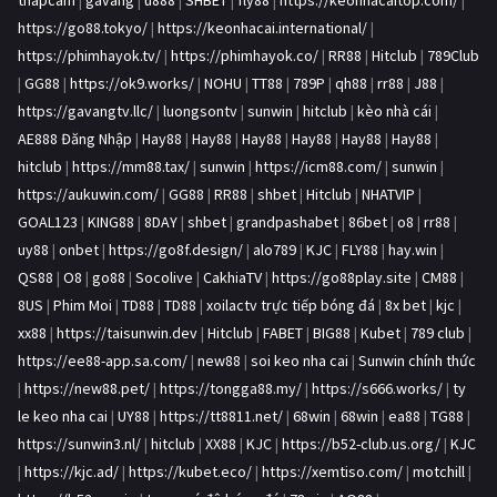
thapcam
|
gavang
|
u888
|
SHBET
|
fly88
|
https://keonhacaitop.com/
|
https://go88.tokyo/
|
https://keonhacai.international/
|
https://phimhayok.tv/
|
https://phimhayok.co/
|
RR88
|
Hitclub
|
789Club
|
GG88
|
https://ok9.works/
|
NOHU
|
TT88
|
789P
|
qh88
|
rr88
|
J88
|
https://gavangtv.llc/
|
luongsontv
|
sunwin
|
hitclub
|
kèo nhà cái
|
AE888 Đăng Nhập
|
Hay88
|
Hay88
|
Hay88
|
Hay88
|
Hay88
|
Hay88
|
hitclub
|
https://mm88.tax/
|
sunwin
|
https://icm88.com/
|
sunwin
|
https://aukuwin.com/
|
GG88
|
RR88
|
shbet
|
Hitclub
|
NHATVIP
|
GOAL123
|
KING88
|
8DAY
|
shbet
|
grandpashabet
|
86bet
|
o8
|
rr88
|
uy88
|
onbet
|
https://go8f.design/
|
alo789
|
KJC
|
FLY88
|
hay.win
|
QS88
|
O8
|
go88
|
Socolive
|
CakhiaTV
|
https://go88play.site
|
CM88
|
8US
|
Phim Moi
|
TD88
|
TD88
|
xoilactv trực tiếp bóng đá
|
8x bet
|
kjc
|
xx88
|
https://taisunwin.dev
|
Hitclub
|
FABET
|
BIG88
|
Kubet
|
789 club
|
https://ee88-app.sa.com/
|
new88
|
soi keo nha cai
|
Sunwin chính thức
|
https://new88.pet/
|
https://tongga88.my/
|
https://s666.works/
|
ty
le keo nha cai
|
UY88
|
https://tt8811.net/
|
68win
|
68win
|
ea88
|
TG88
|
https://sunwin3.nl/
|
hitclub
|
XX88
|
KJC
|
https://b52-club.us.org/
|
KJC
|
https://kjc.ad/
|
https://kubet.eco/
|
https://xemtiso.com/
|
motchill
|