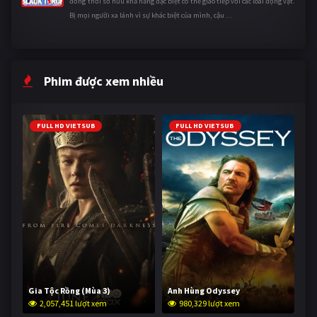
đồng thời sở hữu khả năng đặc biệt có thể giao tiếp với các loài động vật.
Bị mọi người xa lánh vì sự khác biệt của mình, cậu ...
Phim được xem nhiều
FULL HD VIETSUB
FULL HD VIETSUB
Gia Tộc Rồng (Mùa 3)
Anh Hùng Odyssey
2,057,451 lượt xem
980,329 lượt xem