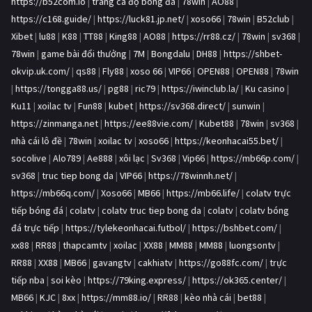
https://b52com.io
|
trang cá độ bóng đá
|
78win
|
AO88
|
https://c168.guide/
|
https://luck81.jp.net/
|
xoso66
|
78win
|
B52club
|
Xibet
|
lu88
|
K88
|
TT88
|
King88
|
AO88
|
https://rr88.cz/
|
78win
|
sv368
|
78win
|
game bài đổi thưởng
|
7M
|
Bongdalu
|
DH88
|
https://shbet-
okvip.uk.com/
|
qs88
|
Fly88
|
xoso 66
|
VIP66
|
OPEN88
|
OPEN88
|
78win
|
https://tongga88.us/
|
pg88
|
ric79
|
https://iwinclub.la/
|
Ku casino
|
Ku11
|
xoilac tv
|
Fun88
|
kubet
|
https://sv368.direct/
|
sunwin
|
https://zinmanga.net
|
https://ee88vie.com/
|
Kubet88
|
78win
|
sv368
|
nhà cái lô đề
|
78win
|
xoilac tv
|
xoso66
|
https://keonhacai55.bet/
|
socolive
|
Alo789
|
Ae888
|
xôi lạc
|
Sv368
|
Vip66
|
https://mb66p.com/
|
sv368
|
truc tiep bong da
|
VIP66
|
https://78winnh.net/
|
https://mb66q.com/
|
Xoso66
|
MB66
|
https://mb66.life/
|
colatv trực
tiếp bóng đá
|
colatv
|
colatv truc tiep bong da
|
colatv
|
colatv bóng
đá trực tiếp
|
https://tylekeonhacai.futbol/
|
https://bshbet.com/
|
xx88
|
RR88
|
thapcamtv
|
xoilac
|
XX88
|
MM88
|
MM88
|
luongsontv
|
RR88
|
XX88
|
MB66
|
gavangtv
|
cakhiatv
|
https://go88fc.com/
|
trực
tiếp nba
|
soi kèo
|
https://79king.express/
|
https://ok365.center/
|
MB66
|
KJC
|
8xx
|
https://mm88.io/
|
RR88
|
kèo nhà cái
|
bet88
|