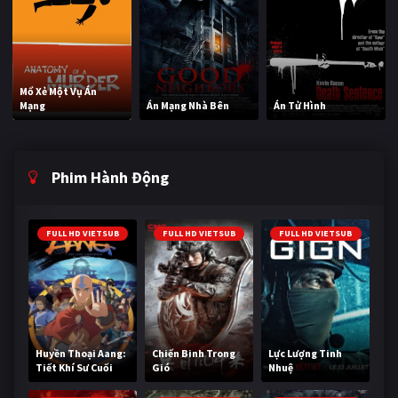
Mổ Xẻ Một Vụ Án
Mạng
Án Mạng Nhà Bên
Án Tử Hình
Phim Hành Động
FULL HD VIETSUB
FULL HD VIETSUB
FULL HD VIETSUB
Huyền Thoại Aang:
Chiến Binh Trong
Lực Lượng Tinh
Tiết Khí Sư Cuối
Gió
Nhuệ
Cùng