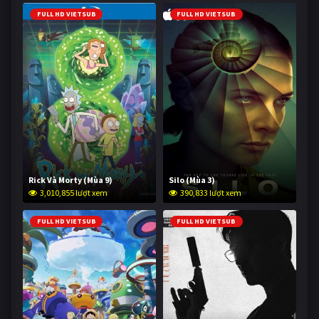
FULL HD VIETSUB
FULL HD VIETSUB
Rick Và Morty (Mùa 9)
Silo (Mùa 3)
3,010,855 lượt xem
390,833 lượt xem
FULL HD VIETSUB
FULL HD VIETSUB