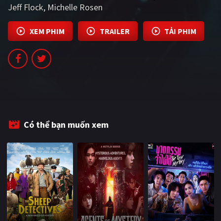
Jeff Flock
Michelle Rosen
PHIM MỚI
PHIM BỘ
XEM PHIM
TRAILER
TẢI PHIM
PHIM LẺ
PHIM CHIẾU RẠP
TUYỂN TẬP PHIM
BLOG
Có thể bạn muốn xem