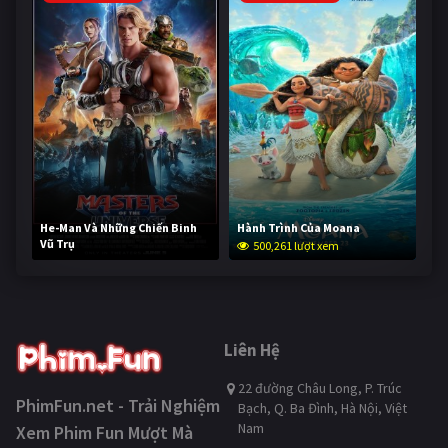
He-Man Và Những Chiến Binh
Hành Trình Của Moana
Vũ Trụ
500,261 lượt xem
249,821 lượt xem
Liên Hệ
22 đường Châu Long, P. Trúc
PhimFun.net - Trải Nghiệm
Bạch, Q. Ba Đình, Hà Nội, Việt
Nam
Xem Phim Fun Mượt Mà