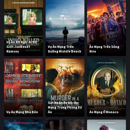
Vụ Án Bỏ Ngỏ: Ai Đã
Giết JonBenét
Vụ Án Mạng Trên
Án Mạng Trên Sông
Ramsey
Đường Middle Beach
Nile
Sát Nhân Ấn Độ: Án
Mạng Trong Phòng Xử
Vụ Án Mạng Nhà Bên
Án
Án Mạng Ở Monaco