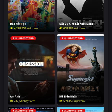
Đảo Hải Tặc
Đặc Vụ Kim Tái Khởi Động
4,228,852 lượt xem
608,389 lượt xem
FULL HD VIETSUB
FULL HD VIETSUB
Ám Ảnh
Nữ Siêu Nhân
732,542 lượt xem
559,359 lượt xem
FULL HD VIETSUB
FULL HD VIETSUB