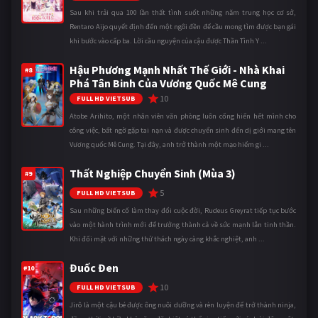
Sau khi trải qua 100 lần thất tình suốt những năm trung học cơ sở,
Rentaro Aijo quyết định đến một ngôi đền để cầu mong tìm được bạn gái
khi bước vào cấp ba. Lời cầu nguyện của cậu được Thần Tình Y ...
Hậu Phương Mạnh Nhất Thế Giới - Nhà Khai
#8
Phá Tân Binh Của Vương Quốc Mê Cung
10
FULL HD VIETSUB
Atobe Arihito, một nhân viên văn phòng luôn cống hiến hết mình cho
công việc, bất ngờ gặp tai nạn và được chuyển sinh đến dị giới mang tên
Vương quốc Mê Cung. Tại đây, anh trở thành một mạo hiểm gi ...
Thất Nghiệp Chuyển Sinh (Mùa 3)
#9
5
FULL HD VIETSUB
Sau những biến cố làm thay đổi cuộc đời, Rudeus Greyrat tiếp tục bước
vào một hành trình mới để trưởng thành cả về sức mạnh lẫn tinh thần.
Khi đối mặt với những thử thách ngày càng khắc nghiệt, anh ...
Đuốc Đen
#10
10
FULL HD VIETSUB
Jirô là một cậu bé được ông nuôi dưỡng và rèn luyện để trở thành ninja,