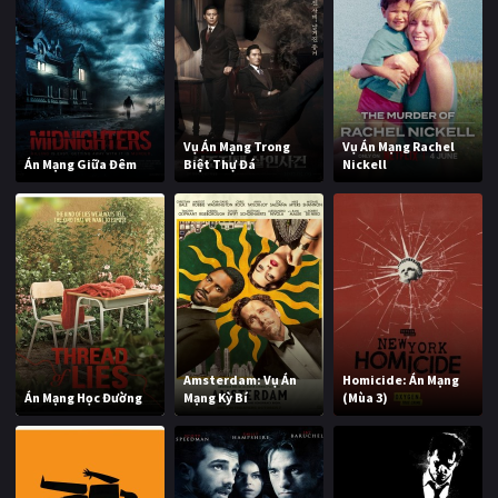
Vụ Án Mạng Trong
Vụ Án Mạng Rachel
Án Mạng Giữa Đêm
Biệt Thự Đá
Nickell
Amsterdam: Vụ Án
Homicide: Án Mạng
Án Mạng Học Đường
Mạng Kỳ Bí
(Mùa 3)