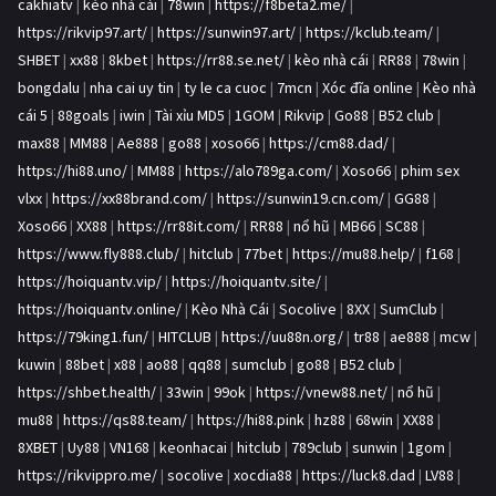
cakhiatv
|
kèo nhà cái
|
78win
|
https://f8beta2.me/
|
https://rikvip97.art/
|
https://sunwin97.art/
|
https://kclub.team/
|
SHBET
|
xx88
|
8kbet
|
https://rr88.se.net/
|
kèo nhà cái
|
RR88
|
78win
|
bongdalu
|
nha cai uy tin
|
ty le ca cuoc
|
7mcn
|
Xóc đĩa online
|
Kèo nhà
cái 5
|
88goals
|
iwin
|
Tài xỉu MD5
|
1GOM
|
Rikvip
|
Go88
|
B52 club
|
max88
|
MM88
|
Ae888
|
go88
|
xoso66
|
https://cm88.dad/
|
https://hi88.uno/
|
MM88
|
https://alo789ga.com/
|
Xoso66
|
phim sex
vlxx
|
https://xx88brand.com/
|
https://sunwin19.cn.com/
|
GG88
|
Xoso66
|
XX88
|
https://rr88it.com/
|
RR88
|
nổ hũ
|
MB66
|
SC88
|
https://www.fly888.club/
|
hitclub
|
77bet
|
https://mu88.help/
|
f168
|
https://hoiquantv.vip/
|
https://hoiquantv.site/
|
https://hoiquantv.online/
|
Kèo Nhà Cái
|
Socolive
|
8XX
|
SumClub
|
https://79king1.fun/
|
HITCLUB
|
https://uu88n.org/
|
tr88
|
ae888
|
mcw
|
kuwin
|
88bet
|
x88
|
ao88
|
qq88
|
sumclub
|
go88
|
B52 club
|
https://shbet.health/
|
33win
|
99ok
|
https://vnew88.net/
|
nổ hũ
|
mu88
|
https://qs88.team/
|
https://hi88.pink
|
hz88
|
68win
|
XX88
|
8XBET
|
Uy88
|
VN168
|
keonhacai
|
hitclub
|
789club
|
sunwin
|
1gom
|
https://rikvippro.me/
|
socolive
|
xocdia88
|
https://luck8.dad
|
LV88
|