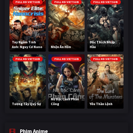
FULL HD VIETSUB
FULL HD VIETSUB
FULL HD VIETSUB
Tay Ngắm Tinh
Độc Thích Nhập
Anh: Nguy Cơ Nano
Nhện Ăn Hồn
Hầu
FULL HD VIETSUB
FULL HD VIETSUB
FULL HD VIETSUB
Nữ Đặc Cảnh Phản
Tương Tây Quỷ Sự
Công
Yêu Thần Lệnh
Phim Anime