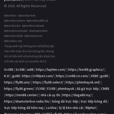
© 2026. All Rights Reserved
#phimfun #phimfunnet
#phimfunonline #phimfunofficial
#phimfunhd #phimfunvietsub
#phimfunmienphi #xemphimfun
#phimfun2026 #phimfunmoi
#phimfun.net
Trang web này không lưu trữ bất kỳ tệp
nào trên máy chủ của chúng tôi, chúng
tôi chỉ liên kết với phương tiện được lưu
trữ trên các dịch vụ của bên thứ 3.
Sv388
|
Sv368
|
xx88
|
https://luphim.com/
|
https://bet88.graphics/
|
KJC
|
go88
|
https://rr88pet.com/
|
https://cm88.cn.com/
|
XX88
|
go88
|
https://fly88.uno/
|
https://fly88.select/
|
https://phimhayok.onl/
|
https://fly88.green/
|
FLY88
|
FLY88
|
phimhayok
|
đá gà trực tiếp
|
CM88
|
https://mm88.center/
|
nhà cái uy tín
|
https://daga88.my/
|
https://xhamsterlive.radio.fm/
|
bóng đá trực tiếp
|
trực tiếp bóng đá
|
trực tiếp bóng đá hôm nay
|
ca khia
|
tỷ lệ kèo nhà cái
|
90phut
|