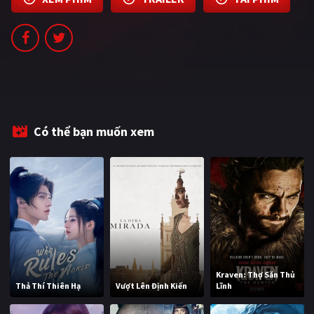
PHIM MỚI
PHIM BỘ
PHIM LẺ
PHIM CHIẾU RẠP
TUYỂN TẬP PHIM
Có thể bạn muốn xem
BLOG
Kraven: Thợ Săn Thủ
Thả Thí Thiên Hạ
Vượt Lên Định Kiến
Lĩnh