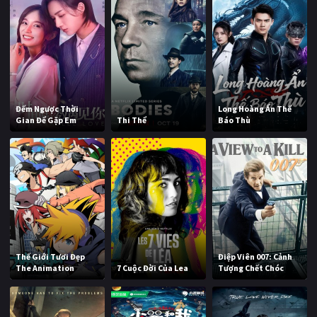
Đếm Ngược Thời
Long Hoàng Ẩn Thế
Gian Để Gặp Em
Thi Thể
Báo Thù
Thế Giới Tươi Đẹp
Điệp Viên 007: Cảnh
The Animation
7 Cuộc Đời Của Lea
Tượng Chết Chóc