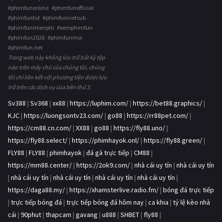
#phimfunonline #phimfunofficial
#phimfunhd #phimfunvietsub
#phimfunmienphi #xemphimfun
#phimfun2026 #phimfunmoi
#phimfun.net
Trang web này không lưu trữ bất kỳ tệp
nào trên máy chủ của chúng tôi, chúng
tôi chỉ liên kết với phương tiện được lưu
trữ trên các dịch vụ của bên thứ 3.
Sv388
|
Sv368
|
xx88
|
https://luphim.com/
|
https://bet88.graphics/
|
KJC
|
https://luongsontv23.com/
|
go88
|
https://rr88pet.com/
|
https://cm88.cn.com/
|
XX88
|
go88
|
https://fly88.uno/
|
https://fly88.select/
|
https://phimhayok.onl/
|
https://fly88.green/
|
FLY88
|
FLY88
|
phimhayok
|
đá gà trực tiếp
|
CM88
|
https://mm88.center/
|
https://2ok9.com/
|
nhà cái uy tín
|
nhà cái uy tín
|
nhà cái uy tín
|
nhà cái uy tín
|
nhà cái uy tín
|
nhà cái uy tín
|
https://daga88.my/
|
https://xhamsterlive.radio.fm/
|
bóng đá trực tiếp
|
trực tiếp bóng đá
|
trực tiếp bóng đá hôm nay
|
ca khia
|
tỷ lệ kèo nhà
cái
|
90phut
|
thapcam
|
gavang
|
u888
|
SHBET
|
fly88
|