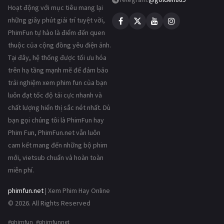
Hoạt động với mục tiêu mang lại
những giây phút giải trí tuyệt vời,
PhimFun tự hào là điểm đến quen
thuộc của cộng đồng yêu điện ảnh.
Tại đây, hệ thống được tối ưu hóa
trên hạ tầng mạnh mẽ để đảm bảo
trải nghiệm xem phim fun của bạn
luôn đạt tốc độ tải cực nhanh và
chất lượng hiển thị sắc nét nhất. Dù
bạn gọi chúng tôi là PhimFun hay
Phim Fun, PhimFun.net vẫn luôn
cam kết mang đến những bộ phim
mới, vietsub chuẩn và hoàn toàn
miễn phí.
phimfun.net
| Xem Phim Hay Online
© 2026. All Rights Reserved
#phimfun #phimfunnet