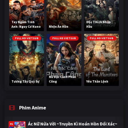
Tay Ngắm Tinh
Độc Thích Nhập
Anh: Nguy Cơ Nano
Nhện Ăn Hồn
Hầu
FULL HD VIETSUB
FULL HD VIETSUB
FULL HD VIETSUB
Nữ Đặc Cảnh Phản
Tương Tây Quỷ Sự
Công
Yêu Thần Lệnh
Phim Anime
Ác Nữ Nửa Vời ~Truyền Kì Hoán Hồn Đổi Xác~
#1