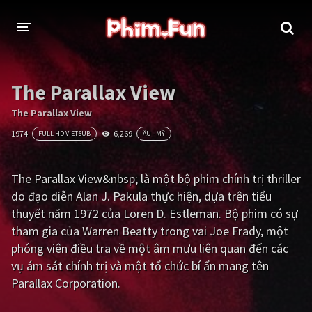
THỂ LOẠI
The Parallax View
Thần thoại - Cổ trang
Hành động
The Parallax View
1974
6,269
FULL HD VIETSUB
ÂU - MỸ
Tâm lý
Chiến tranh
Võ thuật - Kiếm hiệp
Nhạc kịch
The Parallax View&nbsp; là một bộ phim chính trị thriller
do đạo diễn Alan J. Pakula thực hiện, dựa trên tiểu
Kinh dị
Tội phạm - Hình sự
thuyết năm 1972 của Loren D. Estleman. Bộ phim có sự
Phiêu lưu
Hài hước
tham gia của Warren Beatty trong vai Joe Frady, một
phóng viên điều tra về một âm mưu liên quan đến các
Viễn tưởng
Khoa học - Tài liệu
vụ ám sát chính trị và một tổ chức bí ẩn mang tên
Hoạt hình
Thể thao
Parallax Corporation.
Tình cảm - Lãng mạn
Kỳ ảo