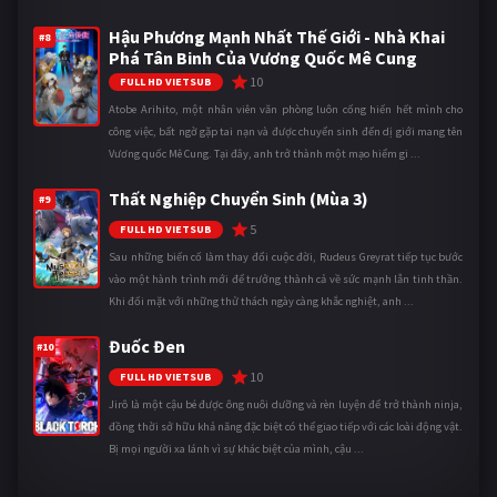
Hậu Phương Mạnh Nhất Thế Giới - Nhà Khai
#8
Phá Tân Binh Của Vương Quốc Mê Cung
10
FULL HD VIETSUB
Atobe Arihito, một nhân viên văn phòng luôn cống hiến hết mình cho
công việc, bất ngờ gặp tai nạn và được chuyển sinh đến dị giới mang tên
Vương quốc Mê Cung. Tại đây, anh trở thành một mạo hiểm gi ...
Thất Nghiệp Chuyển Sinh (Mùa 3)
#9
5
FULL HD VIETSUB
Sau những biến cố làm thay đổi cuộc đời, Rudeus Greyrat tiếp tục bước
vào một hành trình mới để trưởng thành cả về sức mạnh lẫn tinh thần.
Khi đối mặt với những thử thách ngày càng khắc nghiệt, anh ...
Đuốc Đen
#10
10
FULL HD VIETSUB
Jirô là một cậu bé được ông nuôi dưỡng và rèn luyện để trở thành ninja,
đồng thời sở hữu khả năng đặc biệt có thể giao tiếp với các loài động vật.
Bị mọi người xa lánh vì sự khác biệt của mình, cậu ...