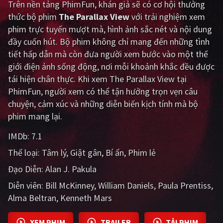
Trên nền tảng
PhimFun
, khán giả sẽ có cơ hội thưởng
thức bộ phim
The Parallax View
với trải nghiệm xem
Giật gân
Gia đình
phim trực tuyến mượt mà, hình ảnh sắc nét và nội dung
Bí ẩn
Lịch sử
đầy cuốn hút. Bộ phim không chỉ mang đến những tình
tiết hấp dẫn mà còn đưa người xem bước vào một thế
Viễn Tây
Tiểu sử
giới điện ảnh sống động, nơi mỗi khoảnh khắc đều được
GameShow
DramaTV
tái hiện chân thực. Khi xem The Parallax View tại
PhimFun, người xem có thể tận hưởng trọn vẹn câu
QUỐC GIA
chuyện, cảm xúc và những diễn biến kịch tính mà bộ
phim mang lại.
Âu - Mỹ
Trung Quốc - Hồng Kông
IMDb:
7.1
Hàn Quốc
Nhật Bản
Thể loại:
Tâm lý
Giật gân
Bí ẩn
Phim lẻ
Ấn Độ
Việt Nam
Đạo Diễn:
Alan J. Pakula
Diễn viên:
Tổng hợp
Bill McKinney
William Daniels
Paula Prentiss
Alma Beltran
Kenneth Mars
CẬP NHẬT
XEM PHIM
TRAILER
TẢI PHIM