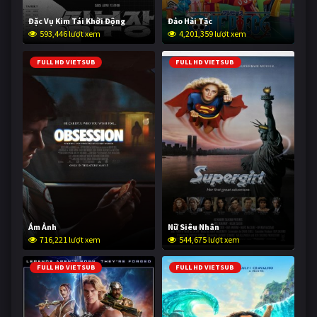
Đặc Vụ Kim Tái Khởi Động
Đảo Hải Tặc
593,446 lượt xem
4,201,359 lượt xem
FULL HD VIETSUB
FULL HD VIETSUB
Ám Ảnh
Nữ Siêu Nhân
716,221 lượt xem
544,675 lượt xem
FULL HD VIETSUB
FULL HD VIETSUB