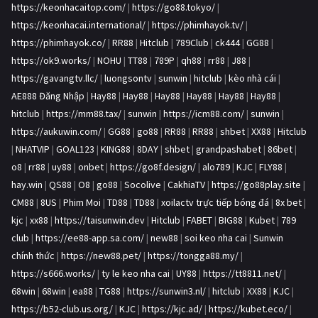
https://keonhacaitop.com/
|
https://go88.tokyo/
|
https://keonhacai.international/
|
https://phimhayok.tv/
|
https://phimhayok.co/
|
RR88
|
Hitclub
|
789Club
|
ck444
|
GG88
|
https://ok9.works/
|
NOHU
|
TT88
|
789P
|
qh88
|
rr88
|
J88
|
https://gavangtv.llc/
|
luongsontv
|
sunwin
|
hitclub
|
kèo nhà cái
|
AE888 Đăng Nhập
|
Hay88
|
Hay88
|
Hay88
|
Hay88
|
Hay88
|
Hay88
|
hitclub
|
https://mm88.tax/
|
sunwin
|
https://icm88.com/
|
sunwin
|
https://aukuwin.com/
|
GG88
|
go88
|
RR88
|
RR88
|
shbet
|
XX88
|
Hitclub
|
NHATVIP
|
GOAL123
|
KING88
|
8DAY
|
shbet
|
grandpashabet
|
86bet
|
o8
|
rr88
|
uy88
|
onbet
|
https://go8f.design/
|
alo789
|
KJC
|
FLY88
|
hay.win
|
QS88
|
O8
|
go88
|
Socolive
|
CakhiaTV
|
https://go88play.site
|
CM88
|
8US
|
Phim Moi
|
TD88
|
TD88
|
xoilactv trực tiếp bóng đá
|
8x bet
|
kjc
|
xx88
|
https://taisunwin.dev
|
Hitclub
|
FABET
|
BIG88
|
Kubet
|
789
club
|
https://ee88-app.sa.com/
|
new88
|
soi keo nha cai
|
Sunwin
chính thức
|
https://new88.pet/
|
https://tongga88.my/
|
https://s666.works/
|
ty le keo nha cai
|
UY88
|
https://tt8811.net/
|
68win
|
68win
|
ea88
|
TG88
|
https://sunwin3.nl/
|
hitclub
|
XX88
|
KJC
|
https://b52-club.us.org/
|
KJC
|
https://kjc.ad/
|
https://kubet.eco/
|