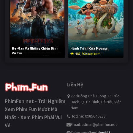
He-Man Và Những Chiến Binh
Hành Trình Của Moana
Vũ Trụ
487,800 lượt xem
236,306 lượt xem
Liên Hệ
22 đường Châu Long, P. Trúc
PhimFun.net - Trải Nghiệm
Bạch, Q. Ba Đình, Hà Nội, Việt
Nam
Xem Phim Fun Mượt Mà
Hotline: 0985646233
Nhất - Xem Phim Phải Vui
Vẻ
Email:
admin@phimfun.net
Telegram:
@golden885