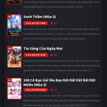
nuôi dưỡng và huấn luyện để trở thành những cỗ máy chiến đấu. Trong
thế giới khắc nghiệt ấy, cái chết được xem là điều hiển nh ...
Xanh Thẳm (Mùa 3)
#5
10
FULL HD VIETSUB
Sau hàng loạt chuyến phiêu lưu điên rồ và những kỷ niệm khó quên,
Grand Blue Dreaming (Season 3) tiếp tục theo chân Iori Kitahara cùng các
thành viên câu lạc bộ lặn trong những ngày tháng đại học đ ...
Tia Sáng Của Ngày Mai
#6
10
FULL HD VIETSUB
Lấy bối cảnh một Kyoto giả tưởng của thế kỷ 20, bộ phim kể về hai anh
em Seiroku và Kihachi Sakamoto, những người ôm ấp khát vọng đưa Kỷ
nguyên Điện đến với đất nước thông qua cuốn Danh mục Điện th ...
100 Cô Bạn Gái Yêu Bạn Rất Rất Rất Rất Rất
#7
Nhiều (Mùa 3)
10
FULL HD VIETSUB
Sau khi trải qua 100 lần thất tình suốt những năm trung học cơ sở,
Rentaro Aijo quyết định đến một ngôi đền để cầu mong tìm được bạn gái
khi bước vào cấp ba. Lời cầu nguyện của cậu được Thần Tình Y ...