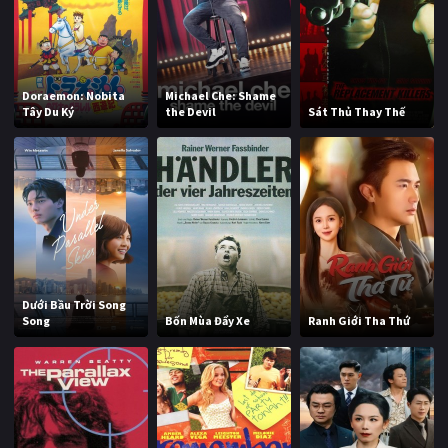
Doraemon: Nobita
Michael Che: Shame
Tây Du Ký
the Devil
Sát Thủ Thay Thế
Dưới Bầu Trời Song
Song
Bốn Mùa Đẩy Xe
Ranh Giới Tha Thứ