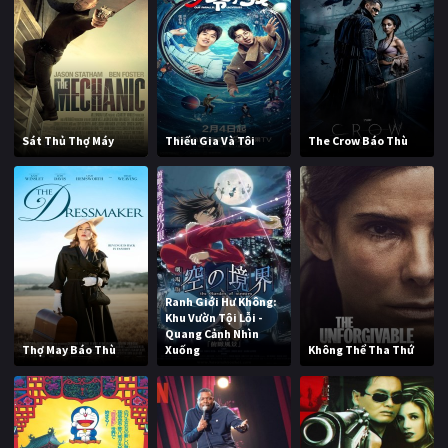
Sát Thủ Thợ Máy
Thiếu Gia Và Tôi
The Crow Báo Thù
Ranh Giới Hư Không:
Khu Vườn Tội Lỗi -
Quang Cảnh Nhìn
Thợ May Báo Thù
Xuống
Không Thể Tha Thứ