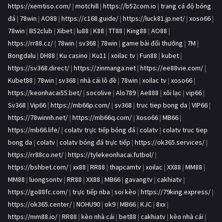
https://xemtiso.com/
|
motchill
|
https://b52com.io
|
trang cá độ bóng
đá
|
78win
|
AO88
|
https://c168.guide/
|
https://luck81.jp.net/
|
xoso66
|
78win
|
B52club
|
Xibet
|
lu88
|
K88
|
TT88
|
King88
|
AO88
|
https://rr88.cz/
|
78win
|
sv368
|
78win
|
game bài đổi thưởng
|
7M
|
Bongdalu
|
DH88
|
Ku casino
|
Ku11
|
xoilac tv
|
Fun88
|
kubet
|
https://sv368.direct/
|
https://zinmanga.net
|
https://ee88vie.com/
|
Kubet88
|
78win
|
sv368
|
nhà cái lô đề
|
78win
|
xoilac tv
|
xoso66
|
https://keonhacai55.bet/
|
socolive
|
Alo789
|
Ae888
|
xôi lạc
|
vip66
|
Sv368
|
Vip66
|
https://mb66p.com/
|
sv368
|
truc tiep bong da
|
VIP66
|
https://78winnh.net/
|
https://mb66q.com/
|
Xoso66
|
MB66
|
https://mb66.life/
|
colatv trực tiếp bóng đá
|
colatv
|
colatv truc tiep
bong da
|
colatv
|
colatv bóng đá trực tiếp
|
https://ok365.services/
|
https://rr88co.net/
|
https://tylekeonhacai.futbol/
|
https://bshbet.com/
|
xx88
|
RR88
|
thapcamtv
|
xoilac
|
XX88
|
MM88
|
MM88
|
luongsontv
|
RR88
|
XX88
|
MB66
|
gavangtv
|
cakhiatv
|
https://go88fc.com/
|
trực tiếp nba
|
soi kèo
|
https://79king.express/
|
https://ok365.center/
|
NOHU90
|
ok9
|
MB66
|
KJC
|
8xx
|
https://mm88.io/
|
RR88
|
kèo nhà cái
|
bet88
|
cakhiatv
|
kèo nhà cái
|