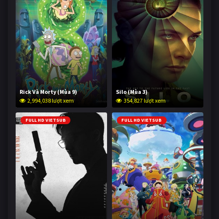
Rick Và Morty (Mùa 9)
Silo (Mùa 3)
2,994,038 lượt xem
354,827 lượt xem
FULL HD VIETSUB
FULL HD VIETSUB