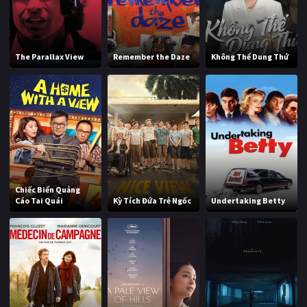
The Parallax View
Remember the Daze
Không Thể Dung Thứ
Chiếc Biển Quảng
Cáo Tai Quái
Kỳ Tích Đứa Trẻ Ngốc
Undertaking Betty