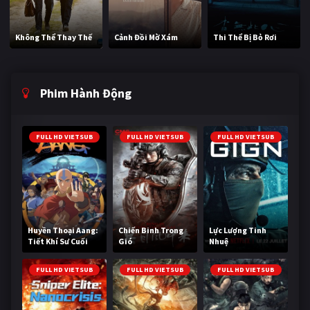
Không Thể Thay Thế
Cảnh Đồi Mờ Xám
Thi Thể Bị Bỏ Rơi
Phim Hành Động
FULL HD VIETSUB
FULL HD VIETSUB
FULL HD VIETSUB
Huyền Thoại Aang:
Chiến Binh Trong
Lực Lượng Tinh
Tiết Khí Sư Cuối
Gió
Nhuệ
Cùng
FULL HD VIETSUB
FULL HD VIETSUB
FULL HD VIETSUB