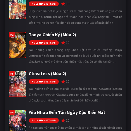
10
FULL HD VIETSUB
Được điện hạ hết mực sủng ái và ví như nàng bướm rực rỡ giữa chốn
cung đình, Reirin bất ngờ trở thành nạn nhân của Keigetsu – một kẻ
sống ký sinh trong triều đình đã sử dụng ma thuật để hoán đổi th ...
Tanya Chiến Ký (Mùa 2)
#2
10
FULL HD VIETSUB
Sau những chiến thắng đầy khốc liệt trên chiến trường, Tanya
Degurechaff tiếp tục phục vụ trong quân đội Đế quốc khi cuộc chiến ngày
càng leo thang và mở rộng trên nhiều mặt trận. Dù sở hữu tài năn ...
Clevatess (Mùa 2)
#3
10
FULL HD VIETSUB
Sau những biến cố làm thay đổi cục diện của thế giới, Clevatess (Season
2) tiếp tục theo chân Clevatess cùng những đồng minh trong cuộc chiến
chống lại các thế lực đang đẩy nhân loại đến bờ vực diệ ...
Yêu Nhau Đến Tận Ngày Cậu Biến Mất
#4
10
FULL HD VIETSUB
Ẩn sau bức màn của một học viện bí mật là nơi những cô gái mồ côi được