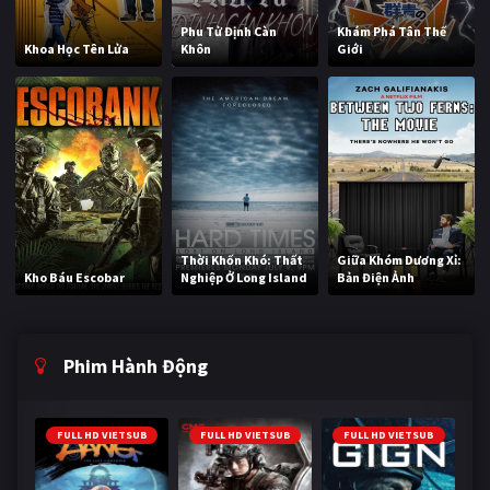
Phu Tử Định Càn
Khám Phá Tân Thế
Khoa Học Tên Lửa
Khôn
Giới
Thời Khốn Khó: Thất
Giữa Khóm Dương Xỉ:
Kho Báu Escobar
Nghiệp Ở Long Island
Bản Điện Ảnh
Phim Hành Động
FULL HD VIETSUB
FULL HD VIETSUB
FULL HD VIETSUB