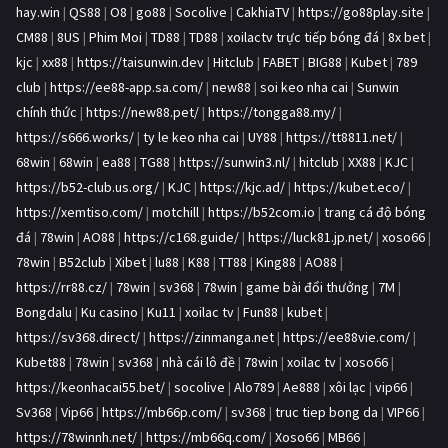
hay.win
|
QS88
|
O8
|
go88
|
Socolive
|
CakhiaTV
|
https://go88play.site
|
CM88
|
8US
|
Phim Moi
|
TD88
|
TD88
|
xoilactv trực tiếp bóng đá
|
8x bet
|
kjc
|
xx88
|
https://taisunwin.dev
|
Hitclub
|
FABET
|
BIG88
|
Kubet
|
789
club
|
https://ee88-app.sa.com/
|
new88
|
soi keo nha cai
|
Sunwin
chính thức
|
https://new88.pet/
|
https://tongga88.my/
|
https://s666.works/
|
ty le keo nha cai
|
UY88
|
https://tt8811.net/
|
68win
|
68win
|
ea88
|
TG88
|
https://sunwin3.nl/
|
hitclub
|
XX88
|
KJC
|
https://b52-club.us.org/
|
KJC
|
https://kjc.ad/
|
https://kubet.eco/
|
https://xemtiso.com/
|
motchill
|
https://b52com.io
|
trang cá độ bóng
đá
|
78win
|
AO88
|
https://c168.guide/
|
https://luck81.jp.net/
|
xoso66
|
78win
|
B52club
|
Xibet
|
lu88
|
K88
|
TT88
|
King88
|
AO88
|
https://rr88.cz/
|
78win
|
sv368
|
78win
|
game bài đổi thưởng
|
7M
|
Bongdalu
|
Ku casino
|
Ku11
|
xoilac tv
|
Fun88
|
kubet
|
https://sv368.direct/
|
https://zinmanga.net
|
https://ee88vie.com/
|
Kubet88
|
78win
|
sv368
|
nhà cái lô đề
|
78win
|
xoilac tv
|
xoso66
|
https://keonhacai55.bet/
|
socolive
|
Alo789
|
Ae888
|
xôi lạc
|
vip66
|
Sv368
|
Vip66
|
https://mb66p.com/
|
sv368
|
truc tiep bong da
|
VIP66
|
https://78winnh.net/
|
https://mb66q.com/
|
Xoso66
|
MB66
|