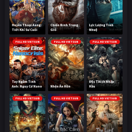
Huyền Thoại Aang:
Chiến Binh Trong
Lực Lượng Tinh
Tiết Khí Sư Cuối
Gió
Nhuệ
Cùng
FULL HD VIETSUB
FULL HD VIETSUB
FULL HD VIETSUB
Tay Ngắm Tinh
Độc Thích Nhập
Anh: Nguy Cơ Nano
Nhện Ăn Hồn
Hầu
FULL HD VIETSUB
FULL HD VIETSUB
FULL HD VIETSUB