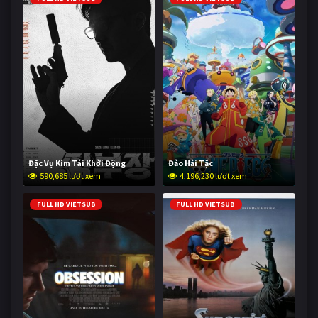
Đặc Vụ Kim Tái Khởi Động
Đảo Hải Tặc
590,685 lượt xem
4,196,230 lượt xem
FULL HD VIETSUB
FULL HD VIETSUB