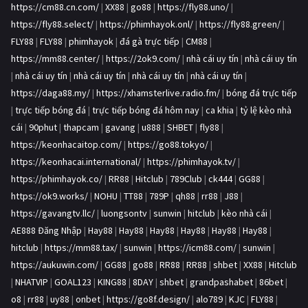
https://cm88.cn.com/
|
XX88
|
go88
|
https://fly88.uno/
|
https://fly88.select/
|
https://phimhayok.onl/
|
https://fly88.green/
|
FLY88
|
FLY88
|
phimhayok
|
đá gà trực tiếp
|
CM88
|
https://mm88.center/
|
https://2ok9.com/
|
nhà cái uy tín
|
nhà cái uy tín
|
nhà cái uy tín
|
nhà cái uy tín
|
nhà cái uy tín
|
nhà cái uy tín
|
https://daga88.my/
|
https://xhamsterlive.radio.fm/
|
bóng đá trực tiếp
|
trực tiếp bóng đá
|
trực tiếp bóng đá hôm nay
|
ca khia
|
tỷ lệ kèo nhà
cái
|
90phut
|
thapcam
|
gavang
|
u888
|
SHBET
|
fly88
|
https://keonhacaitop.com/
|
https://go88.tokyo/
|
https://keonhacai.international/
|
https://phimhayok.tv/
|
https://phimhayok.co/
|
RR88
|
Hitclub
|
789Club
|
ck444
|
GG88
|
https://ok9.works/
|
NOHU
|
TT88
|
789P
|
qh88
|
rr88
|
J88
|
https://gavangtv.llc/
|
luongsontv
|
sunwin
|
hitclub
|
kèo nhà cái
|
AE888 Đăng Nhập
|
Hay88
|
Hay88
|
Hay88
|
Hay88
|
Hay88
|
Hay88
|
hitclub
|
https://mm88.tax/
|
sunwin
|
https://icm88.com/
|
sunwin
|
https://aukuwin.com/
|
GG88
|
go88
|
RR88
|
RR88
|
shbet
|
XX88
|
Hitclub
|
NHATVIP
|
GOAL123
|
KING88
|
8DAY
|
shbet
|
grandpashabet
|
86bet
|
o8
|
rr88
|
uy88
|
onbet
|
https://go8f.design/
|
alo789
|
KJC
|
FLY88
|