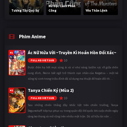
Nữ Đặc Cảnh Phản
Tương Tây Quỷ Sự
Công
Yêu Thần Lệnh
Phim Anime
Ác Nữ Nửa Vời ~Truyền Kì Hoán Hồn Đổi Xác~
#1
10
FULL HD VIETSUB
Được điện hạ hết mực sủng ái và ví như nàng bướm rực rỡ giữa chốn
cung đình, Reirin bất ngờ trở thành nạn nhân của Keigetsu – một kẻ
sống ký sinh trong triều đình đã sử dụng ma thuật để hoán đổi th ...
Tanya Chiến Ký (Mùa 2)
#2
10
FULL HD VIETSUB
Sau những chiến thắng đầy khốc liệt trên chiến trường, Tanya
Degurechaff tiếp tục phục vụ trong quân đội Đế quốc khi cuộc chiến ngày
càng leo thang và mở rộng trên nhiều mặt trận. Dù sở hữu tài năn ...