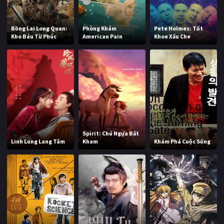
Bồng Lai Long Quan:
Phòng Khám
Pete Holmes: Tốt
Kho Báu Từ Phúc
American Pain
Khoe Xấu Che
Spirit: Chú Ngựa Bất
Linh Lung Lang Tâm
Kham
Khám Phá Cuộc Sống