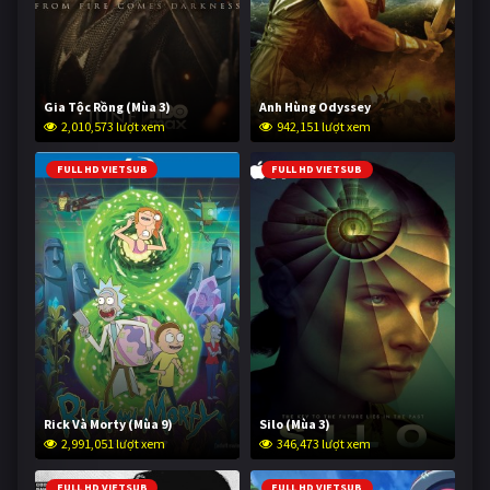
Gia Tộc Rồng (Mùa 3)
Anh Hùng Odyssey
2,010,573 lượt xem
942,151 lượt xem
FULL HD VIETSUB
FULL HD VIETSUB
Rick Và Morty (Mùa 9)
Silo (Mùa 3)
2,991,051 lượt xem
346,473 lượt xem
FULL HD VIETSUB
FULL HD VIETSUB