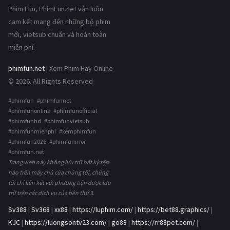
Phim Fun, PhimFun.net vẫn luôn
cam kết mang đến những bộ phim
mới, vietsub chuẩn và hoàn toàn
miễn phí.
phimfun.net
| Xem Phim Hay Online
© 2026. All Rights Reserved
#phimfun #phimfunnet
#phimfunonline #phimfunofficial
#phimfunhd #phimfunvietsub
#phimfunmienphi #xemphimfun
#phimfun2026 #phimfunmoi
#phimfun.net
Trang web này không lưu trữ bất kỳ tệp
nào trên máy chủ của chúng tôi, chúng
tôi chỉ liên kết với phương tiện được lưu
trữ trên các dịch vụ của bên thứ 3.
Sv388
|
Sv368
|
xx88
|
https://luphim.com/
|
https://bet88.graphics/
|
KJC
|
https://luongsontv23.com/
|
go88
|
https://rr88pet.com/
|