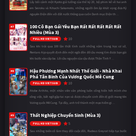
Lấy bối cảnh một Kyoto giả tưởng của thế kỷ 20, bộ phim kể về hai anh
em Seiroku và Kihachi Sakamoto, những người ôm ấp khát vọng đưa Kỷ
nguyên Điện đến với đất nước thông qua cuốn Danh mục Điện th ...
100 Cô Bạn Gái Yêu Bạn Rất Rất Rất Rất Rất
#7
Nhiều (Mùa 3)
10
FULL HD VIETSUB
Sau khi trải qua 100 lần thất tình suốt những năm trung học cơ sở,
Rentaro Aijo quyết định đến một ngôi đền để cầu mong tìm được bạn gái
khi bước vào cấp ba. Lời cầu nguyện của cậu được Thần Tình Y ...
Hậu Phương Mạnh Nhất Thế Giới - Nhà Khai
#8
Phá Tân Binh Của Vương Quốc Mê Cung
10
FULL HD VIETSUB
Atobe Arihito, một nhân viên văn phòng luôn cống hiến hết mình cho
công việc, bất ngờ gặp tai nạn và được chuyển sinh đến dị giới mang tên
Vương quốc Mê Cung. Tại đây, anh trở thành một mạo hiểm gi ...
Thất Nghiệp Chuyển Sinh (Mùa 3)
#9
5
FULL HD VIETSUB
Sau những biến cố làm thay đổi cuộc đời, Rudeus Greyrat tiếp tục bước