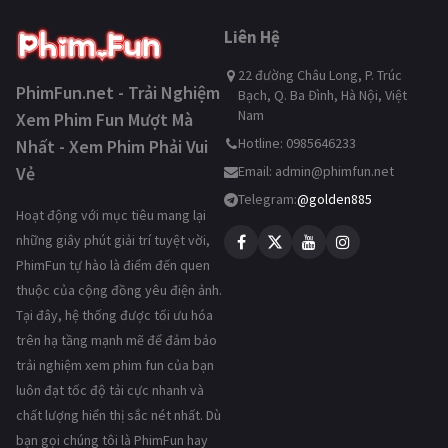
Liên Hệ
22 đường Châu Long, P. Trúc
PhimFun.net - Trải Nghiệm
Bạch, Q. Ba Đình, Hà Nội, Việt
Nam
Xem Phim Fun Mượt Mà
Hotline: 0985646233
Nhất - Xem Phim Phải Vui
Vẻ
Email:
admin@phimfun.net
Telegram:
@golden885
Hoạt động với mục tiêu mang lại
những giây phút giải trí tuyệt vời,
PhimFun tự hào là điểm đến quen
thuộc của cộng đồng yêu điện ảnh.
Tại đây, hệ thống được tối ưu hóa
trên hạ tầng mạnh mẽ để đảm bảo
trải nghiệm xem phim fun của bạn
luôn đạt tốc độ tải cực nhanh và
chất lượng hiển thị sắc nét nhất. Dù
bạn gọi chúng tôi là PhimFun hay