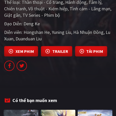
Thể loại:
Thần thoại - Cổ trang
Hành động
Tâm lý
PHIM MỚI
Chiến tranh
Võ thuật - Kiếm hiệp
Tình cảm - Lãng mạn
Giật gân
PHIM BỘ
TV Series - Phim bộ
Đạo Diễn:
Deng Ke
PHIM LẺ
Diễn viên:
Hongshan He
Yuning Liu
Hà Nhuận Đông
Lu
PHIM CHIẾU RẠP
Xuan
Duanduan Liu
TUYỂN TẬP PHIM
XEM PHIM
TRAILER
TẢI PHIM
BLOG
Có thể bạn muốn xem