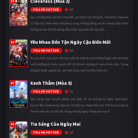
Clevatess (Mùa 2)
#3
10
FULL HD VIETSUB
Sau những biến cố làm thay đổi cục diện của thế giới, Clevatess (Season
2) tiếp tục theo chân Clevatess cùng những đồng minh trong cuộc chiến
chống lại các thế lực đang đẩy nhân loại đến bờ vực diệ ...
Yêu Nhau Đến Tận Ngày Cậu Biến Mất
#4
10
FULL HD VIETSUB
Ẩn sau bức màn của một học viện bí mật là nơi những cô gái mồ côi được
nuôi dưỡng và huấn luyện để trở thành những cỗ máy chiến đấu. Trong
thế giới khắc nghiệt ấy, cái chết được xem là điều hiển nh ...
Xanh Thẳm (Mùa 3)
#5
10
FULL HD VIETSUB
Sau hàng loạt chuyến phiêu lưu điên rồ và những kỷ niệm khó quên,
Grand Blue Dreaming (Season 3) tiếp tục theo chân Iori Kitahara cùng các
thành viên câu lạc bộ lặn trong những ngày tháng đại học đ ...
Tia Sáng Của Ngày Mai
#6
10
FULL HD VIETSUB