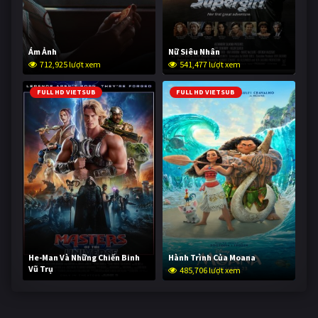
Ám Ảnh
Nữ Siêu Nhân
712,925 lượt xem
541,477 lượt xem
FULL HD VIETSUB
FULL HD VIETSUB
He-Man Và Những Chiến Binh
Hành Trình Của Moana
Vũ Trụ
485,706 lượt xem
233,479 lượt xem