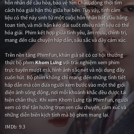
hôn nhân để cầu hòa, bảo vệ Yên Châu, đồng thời tìm
cách hóa giải hận thù giữa hai bên. Tuy vậy, tình cảm
Giật gân
Gia đình
liệu có thể nảy sinh từ một cuộc hôn nhân bắt đầu bằng
Bí ẩn
Lịch sử
toan tính, và mối hận kéo dài suốt nhiều năm liệu có thể
hóa giải. Phim kết hợp giữa tình yêu, âm mưu, chính trị,
Viễn Tây
Tiểu sử
mang đến câu chuyện hấp dẫn, sâu sắc và đầy cảm xúc.
GameShow
DramaTV
Trên nền tảng
PhimFun
, khán giả sẽ có cơ hội thưởng
QUỐC GIA
thức bộ phim
Khom Lưng
với trải nghiệm xem phim
trực tuyến mượt mà, hình ảnh sắc nét và nội dung đầy
Âu - Mỹ
Trung Quốc - Hồng Kông
cuốn hút. Bộ phim không chỉ mang đến những tình tiết
hấp dẫn mà còn đưa người xem bước vào một thế giới
Hàn Quốc
Nhật Bản
điện ảnh sống động, nơi mỗi khoảnh khắc đều được tái
Ấn Độ
Việt Nam
hiện chân thực. Khi xem Khom Lưng tại PhimFun, người
xem có thể tận hưởng trọn vẹn câu chuyện, cảm xúc và
Tổng hợp
những diễn biến kịch tính mà bộ phim mang lại.
IMDb:
9.3
CẬP NHẬT