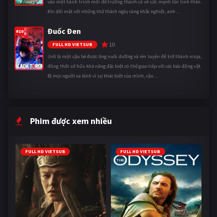
vào một hành trình mới để trưởng thành cả về sức mạnh lẫn tinh thần.
Khi đối mặt với những thử thách ngày càng khắc nghiệt, anh ...
Đuốc Đen
#10
10
FULL HD VIETSUB
Jirô là một cậu bé được ông nuôi dưỡng và rèn luyện để trở thành ninja,
đồng thời sở hữu khả năng đặc biệt có thể giao tiếp với các loài động vật.
Bị mọi người xa lánh vì sự khác biệt của mình, cậu ...
Phim được xem nhiều
FULL HD VIETSUB
FULL HD VIETSUB