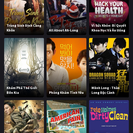
Trùng Sinh Định Càng
Vì Sức Khỏe: Bí Quyết
Khôn
All About Ah-Long
Khoa Học Và Ăn Uống
Khám Phá Thế Giới
Mãnh Long - Thần
Bên Kia
Phòng Khám Tình Yêu
Long Đặc Cảnh