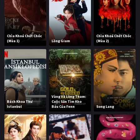
Chìa Khoá Chết Chóc
Chìa Khoá Chết Chóc
(Mùa 1)
Lồng Giam
(Mùa 2)
Vàng Và Lòng Tham:
Bách Khoa Thư
Cuộc Săn Tìm Kho
Istanbul
Báu Của Fenn
Song Lang