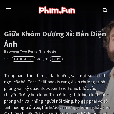
THỂ LOẠI
Giữa Khóm Dương Xỉ: Bản Điện
Thần thoại - Cổ trang
Hành động
Ảnh
Tâm lý
Chiến tranh
Between Two Ferns: The Movie
2019
1,338
FULL HD VIETSUB
ÂU - MỸ
Võ thuật - Kiếm hiệp
Nhạc kịch
Kinh dị
Tội phạm - Hình sự
Trong hành trình tìm lại danh tiếng sau một sự cố bất
ngờ, cây hài Zach Galifianakis cùng ê kíp chương trình
Phiêu lưu
Hài hước
phỏng vấn kỳ quặc Between Two Ferns bước vào
Viễn tưởng
Khoa học - Tài liệu
chuyến đi đầy hỗn loạn. Trên đường thực hiện loạt cuộc
phỏng vấn với những người nổi tiếng, họ gặp phải vô số
Hoạt hình
Thể thao
tình huống trớ trêu, hài hước và những khoảnh khắc khó
Tình cảm - Lãng mạn
Kỳ ảo
đỡ, biến chuyến đi thành một cuộc phiêu lưu không thể