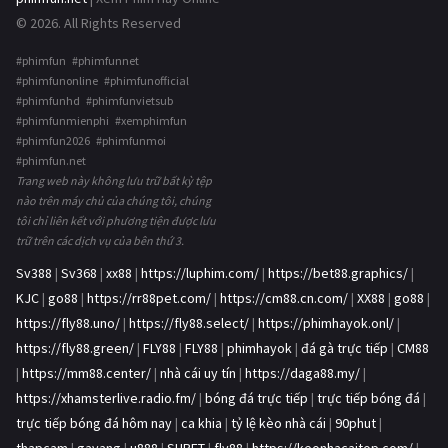
© 2026. All Rights Reserved
#phimfun #phimfunnet
#phimfunonline #phimfunofficial
#phimfunhd #phimfunvietsub
#phimfunmienphi #xemphimfun
#phimfun2026 #phimfunmoi
#phimfun.net
Trang web này không lưu trữ bất kỳ tệp
nào trên máy chủ của chúng tôi, chúng
tôi chỉ liên kết với phương tiện được lưu
trữ trên các dịch vụ của bên thứ 3.
Sv388
|
Sv368
|
xx88
|
https://luphim.com/
|
https://bet88.graphics/
|
KJC
|
go88
|
https://rr88pet.com/
|
https://cm88.cn.com/
|
XX88
|
go88
|
https://fly88.uno/
|
https://fly88.select/
|
https://phimhayok.onl/
|
https://fly88.green/
|
FLY88
|
FLY88
|
phimhayok
|
đá gà trực tiếp
|
CM88
|
https://mm88.center/
|
nhà cái uy tín
|
https://daga88.my/
|
https://xhamsterlive.radio.fm/
|
bóng đá trực tiếp
|
trực tiếp bóng đá
|
trực tiếp bóng đá hôm nay
|
ca khia
|
tỷ lệ kèo nhà cái
|
90phut
|