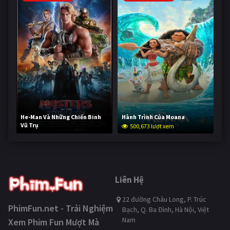
He-Man Và Những Chiến Binh
Hành Trình Của Moana
Vũ Trụ
500,673 lượt xem
250,374 lượt xem
Liên Hệ
22 đường Châu Long, P. Trúc
PhimFun.net - Trải Nghiệm
Bạch, Q. Ba Đình, Hà Nội, Việt
Nam
Xem Phim Fun Mượt Mà