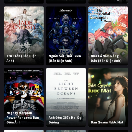
Tru Tiên (Bản Điện
Người Sói Tuổi Teen
Nhà Có Năm Nàng
Ảnh)
(Bản Điện Ảnh)
Dâu (Bản Điện Ảnh)
Mighty Morphin
Power Rangers: Bản
Ánh Đèn Giữa Hai Đại
Điện Ảnh
Dương
Bản Quyền Nước Mắt