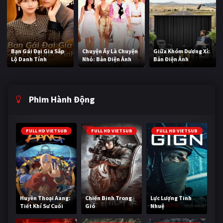
Bạn Gái Đại Gia Sắp
Chuyện Ấy Là Chuyện
Giữa Khóm Dương Xỉ:
Lộ Danh Tính
Nhỏ: Bản Điện Ảnh
Bản Điện Ảnh
Phim Hành Động
FULL HD VIETSUB
FULL HD VIETSUB
FULL HD VIETSUB
Huyền Thoại Aang:
Chiến Binh Trong
Lực Lượng Tinh
Tiết Khí Sư Cuối
Gió
Nhuệ
Cùng