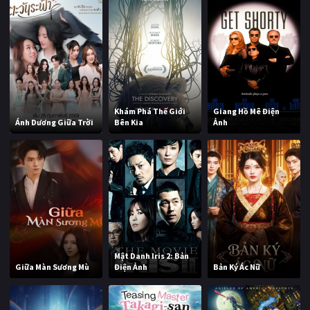
Khám Phá Thế Giới
Giang Hồ Mê Điện
Ánh Dương Giữa Trời
Bên Kia
Ảnh
Mật Danh Iris 2: Bản
Giữa Màn Sương Mù
Điện Ảnh
Bản Ký Ác Nữ