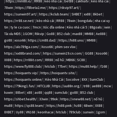
|
https://mm88.io/
|
RR88
|
kèo nhà cái
|
bet88
|
cakhiatv
|
kèo nhà cái
|
78win
|
https://f8beta2.me/
|
https://rikvip97.art/
|
https://sunwin97.art/
|
https://kclub.team/
|
SHBET
|
xx88
|
8kbet
|
https://rr88.se.net/
|
kèo nhà cái
|
RR88
|
78win
|
bongdalu
|
nha cai uy
tin
|
ty le ca cuoc
|
7mcn
|
Xóc đĩa online
|
Kèo nhà cái 5
|
88goals
|
iwin
|
Tài xỉu MD5
|
1GOM
|
Rikvip
|
Go88
|
B52 club
|
max88
|
MM88
|
Ae888
|
go88
|
xoso66
|
https://cm88.dad/
|
https://hi88.uno/
|
MM88
|
https://alo789ga.com/
|
Xoso66
|
phim sex vlxx
|
https://xx88brand.com/
|
https://sunwin19.cn.com/
|
GG88
|
Xoso66
|
XX88
|
https://rr88it.com/
|
RR88
|
nổ hũ
|
MB66
|
SC88
|
https://www.fly888.club/
|
hitclub
|
77bet
|
https://mu88.help/
|
f168
|
https://hoiquantv.vip/
|
https://hoiquantv.site/
|
https://hoiquantv.online/
|
Kèo Nhà Cái
|
Socolive
|
8XX
|
SumClub
|
https://79king1.fun/
|
HITCLUB
|
https://uu88n.org/
|
tr88
|
ae888
|
mcw
|
kuwin
|
88bet
|
x88
|
ao88
|
qq88
|
sumclub
|
go88
|
B52 club
|
https://shbet.health/
|
33win
|
99ok
|
https://vnew88.net/
|
nổ hũ
|
mu88
|
https://qs88.team/
|
https://hi88.pink
|
hz88
|
68win
|
XX88
|
8XBET
|
Uy88
|
VN168
|
keonhacai
|
hitclub
|
789club
|
sunwin
|
1gom
|