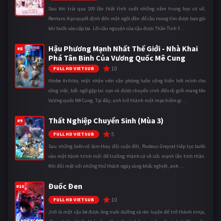
Sau khi trải qua 100 lần thất tình suốt những năm trung học cơ sở,
Rentaro Aijo quyết định đến một ngôi đền để cầu mong tìm được bạn gái
khi bước vào cấp ba. Lời cầu nguyện của cậu được Thần Tình Y ...
Hậu Phương Mạnh Nhất Thế Giới - Nhà Khai
#8
Phá Tân Binh Của Vương Quốc Mê Cung
10
FULL HD VIETSUB
Atobe Arihito, một nhân viên văn phòng luôn cống hiến hết mình cho
công việc, bất ngờ gặp tai nạn và được chuyển sinh đến dị giới mang tên
Vương quốc Mê Cung. Tại đây, anh trở thành một mạo hiểm gi ...
Thất Nghiệp Chuyển Sinh (Mùa 3)
#9
5
FULL HD VIETSUB
Sau những biến cố làm thay đổi cuộc đời, Rudeus Greyrat tiếp tục bước
vào một hành trình mới để trưởng thành cả về sức mạnh lẫn tinh thần.
Khi đối mặt với những thử thách ngày càng khắc nghiệt, anh ...
Đuốc Đen
#10
10
FULL HD VIETSUB
Jirô là một cậu bé được ông nuôi dưỡng và rèn luyện để trở thành ninja,