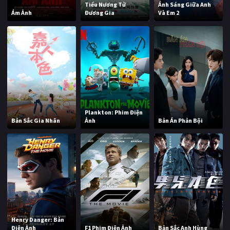
Tiểu Nương Tử
Ánh Sáng Giữa Anh
Ám Ảnh
Đương Gia
Và Em 2
Plankton: Phim Điện
Bản Sắc Gia Nhân
Ảnh
Bản Án Phản Bội
Henry Danger: Bản
Điện Ảnh
F1 Phim Điện Ảnh
Bản Sắc Anh Hùng