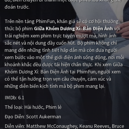
đoán trước.
Giật gân
Gia đình
Trên nền tảng
PhimFun
, khán giả sẽ có cơ hội thưởng
Bí ẩn
Lịch sử
thức bộ phim
Giữa Khóm Dương Xỉ: Bản Điện Ảnh
với
Viễn Tây
Tiểu sử
trải nghiệm xem phim trực tuyến mượt mà, hình ảnh
sắc nét và nội dung đầy cuốn hút. Bộ phim không chỉ
GameShow
DramaTV
mang đến những tình tiết hấp dẫn mà còn đưa người
xem bước vào một thế giới điện ảnh sống động, nơi mỗi
QUỐC GIA
khoảnh khắc đều được tái hiện chân thực. Khi xem Giữa
Khóm Dương Xỉ: Bản Điện Ảnh tại PhimFun, người xem
Âu - Mỹ
Trung Quốc - Hồng Kông
có thể tận hưởng trọn vẹn câu chuyện, cảm xúc và
Hàn Quốc
Nhật Bản
những diễn biến kịch tính mà bộ phim mang lại.
Ấn Độ
Việt Nam
IMDb:
6.1
Thể loại:
Hài hước
Phim lẻ
Tổng hợp
Đạo Diễn:
Scott Aukerman
CẬP NHẬT
Diễn viên:
Matthew McConaughey
Keanu Reeves
Bruce