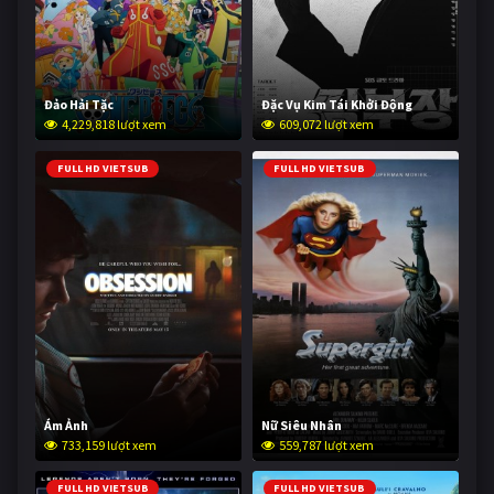
Đảo Hải Tặc
Đặc Vụ Kim Tái Khởi Động
4,229,818 lượt xem
609,072 lượt xem
FULL HD VIETSUB
FULL HD VIETSUB
Ám Ảnh
Nữ Siêu Nhân
733,159 lượt xem
559,787 lượt xem
FULL HD VIETSUB
FULL HD VIETSUB