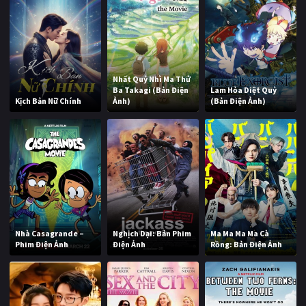
Nhất Quỷ Nhì Ma Thứ
Ba Takagi (Bản Điện
Lam Hỏa Diệt Quỷ
Kịch Bản Nữ Chính
Ảnh)
(Bản Điện Ảnh)
Nhà Casagrande –
Nghịch Dại: Bản Phim
Ma Ma Ma Ma Cà
Phim Điện Ảnh
Điện Ảnh
Rồng: Bản Điện Ảnh