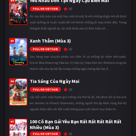
Yêu Nhau Đến Tận Ngày Cậu Biến Mất
#4
10
FULL HD VIETSUB
Ẩn sau bức màn của một học viện bí mật là nơi những cô gái mồ côi được
nuôi dưỡng và huấn luyện để trở thành những cỗ máy chiến đấu. Trong
thế giới khắc nghiệt ấy, cái chết được xem là điều hiển nh ...
Xanh Thẳm (Mùa 3)
#5
10
FULL HD VIETSUB
Sau hàng loạt chuyến phiêu lưu điên rồ và những kỷ niệm khó quên,
Grand Blue Dreaming (Season 3) tiếp tục theo chân Iori Kitahara cùng các
thành viên câu lạc bộ lặn trong những ngày tháng đại học đ ...
Tia Sáng Của Ngày Mai
#6
10
FULL HD VIETSUB
Lấy bối cảnh một Kyoto giả tưởng của thế kỷ 20, bộ phim kể về hai anh
em Seiroku và Kihachi Sakamoto, những người ôm ấp khát vọng đưa Kỷ
nguyên Điện đến với đất nước thông qua cuốn Danh mục Điện th ...
100 Cô Bạn Gái Yêu Bạn Rất Rất Rất Rất Rất
#7
Nhiều (Mùa 3)
10
FULL HD VIETSUB