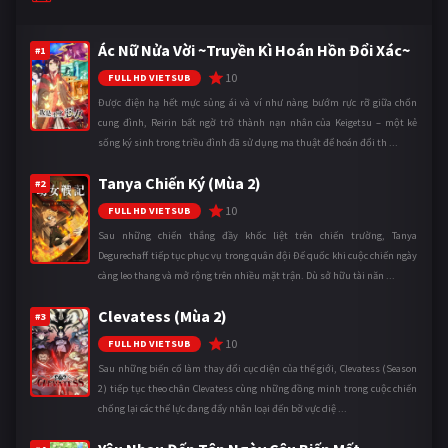
Ác Nữ Nửa Vời ~Truyền Kì Hoán Hồn Đổi Xác~
#1
10
FULL HD VIETSUB
Được điện hạ hết mực sủng ái và ví như nàng bướm rực rỡ giữa chốn
cung đình, Reirin bất ngờ trở thành nạn nhân của Keigetsu – một kẻ
sống ký sinh trong triều đình đã sử dụng ma thuật để hoán đổi th ...
Tanya Chiến Ký (Mùa 2)
#2
10
FULL HD VIETSUB
Sau những chiến thắng đầy khốc liệt trên chiến trường, Tanya
Degurechaff tiếp tục phục vụ trong quân đội Đế quốc khi cuộc chiến ngày
càng leo thang và mở rộng trên nhiều mặt trận. Dù sở hữu tài năn ...
Clevatess (Mùa 2)
#3
10
FULL HD VIETSUB
Sau những biến cố làm thay đổi cục diện của thế giới, Clevatess (Season
2) tiếp tục theo chân Clevatess cùng những đồng minh trong cuộc chiến
chống lại các thế lực đang đẩy nhân loại đến bờ vực diệ ...