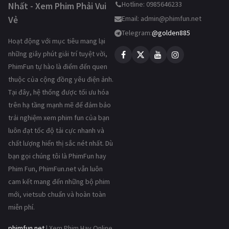
Hotline: 0985646233
Nhất - Xem Phim Phải Vui
Vẻ
Email:
admin@phimfun.net
Telegram:
@golden885
Hoạt động với mục tiêu mang lại
những giây phút giải trí tuyệt vời,
PhimFun tự hào là điểm đến quen
thuộc của cộng đồng yêu điện ảnh.
Tại đây, hệ thống được tối ưu hóa
trên hạ tầng mạnh mẽ để đảm bảo
trải nghiệm xem phim fun của bạn
luôn đạt tốc độ tải cực nhanh và
chất lượng hiển thị sắc nét nhất. Dù
bạn gọi chúng tôi là PhimFun hay
Phim Fun, PhimFun.net vẫn luôn
cam kết mang đến những bộ phim
mới, vietsub chuẩn và hoàn toàn
miễn phí.
phimfun.net
| Xem Phim Hay Online