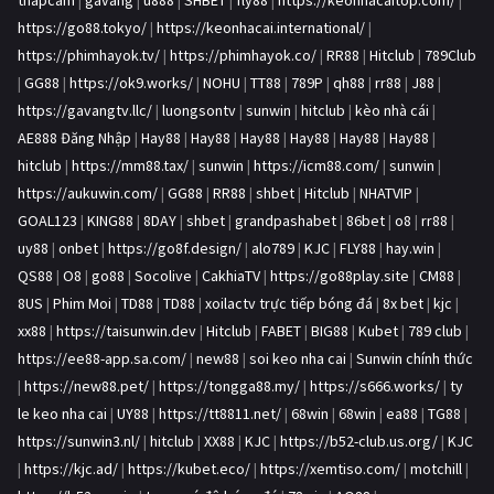
thapcam
|
gavang
|
u888
|
SHBET
|
fly88
|
https://keonhacaitop.com/
|
https://go88.tokyo/
|
https://keonhacai.international/
|
https://phimhayok.tv/
|
https://phimhayok.co/
|
RR88
|
Hitclub
|
789Club
|
GG88
|
https://ok9.works/
|
NOHU
|
TT88
|
789P
|
qh88
|
rr88
|
J88
|
https://gavangtv.llc/
|
luongsontv
|
sunwin
|
hitclub
|
kèo nhà cái
|
AE888 Đăng Nhập
|
Hay88
|
Hay88
|
Hay88
|
Hay88
|
Hay88
|
Hay88
|
hitclub
|
https://mm88.tax/
|
sunwin
|
https://icm88.com/
|
sunwin
|
https://aukuwin.com/
|
GG88
|
RR88
|
shbet
|
Hitclub
|
NHATVIP
|
GOAL123
|
KING88
|
8DAY
|
shbet
|
grandpashabet
|
86bet
|
o8
|
rr88
|
uy88
|
onbet
|
https://go8f.design/
|
alo789
|
KJC
|
FLY88
|
hay.win
|
QS88
|
O8
|
go88
|
Socolive
|
CakhiaTV
|
https://go88play.site
|
CM88
|
8US
|
Phim Moi
|
TD88
|
TD88
|
xoilactv trực tiếp bóng đá
|
8x bet
|
kjc
|
xx88
|
https://taisunwin.dev
|
Hitclub
|
FABET
|
BIG88
|
Kubet
|
789 club
|
https://ee88-app.sa.com/
|
new88
|
soi keo nha cai
|
Sunwin chính thức
|
https://new88.pet/
|
https://tongga88.my/
|
https://s666.works/
|
ty
le keo nha cai
|
UY88
|
https://tt8811.net/
|
68win
|
68win
|
ea88
|
TG88
|
https://sunwin3.nl/
|
hitclub
|
XX88
|
KJC
|
https://b52-club.us.org/
|
KJC
|
https://kjc.ad/
|
https://kubet.eco/
|
https://xemtiso.com/
|
motchill
|