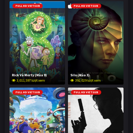
FULL HD VIETSUB
FULL HD VIETSUB
Rick Và Morty (Mùa 9)
Silo (Mùa 3)
3,011,597 lượt xem
392,029 lượt xem
FULL HD VIETSUB
FULL HD VIETSUB