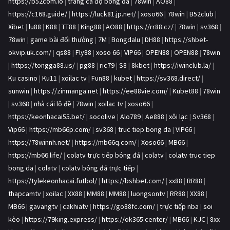
https://b52com.io
|
trang cá độ bóng đá
|
78win
|
AO88
|
https://c168.guide/
|
https://luck81.jp.net/
|
xoso66
|
78win
|
B52club
|
Xibet
|
lu88
|
K88
|
TT88
|
King88
|
AO88
|
https://rr88.cz/
|
78win
|
sv368
|
78win
|
game bài đổi thưởng
|
7M
|
Bongdalu
|
DH88
|
https://shbet-
okvip.uk.com/
|
qs88
|
Fly88
|
xoso 66
|
VIP66
|
OPEN88
|
OPEN88
|
78win
|
https://tongga88.us/
|
pg88
|
ric79
|
S8
|
8kbet
|
https://iwinclub.la/
|
Ku casino
|
Ku11
|
xoilac tv
|
Fun88
|
kubet
|
https://sv368.direct/
|
sunwin
|
https://zinmanga.net
|
https://ee88vie.com/
|
Kubet88
|
78win
|
sv368
|
nhà cái lô đề
|
78win
|
xoilac tv
|
xoso66
|
https://keonhacai55.bet/
|
socolive
|
Alo789
|
Ae888
|
xôi lạc
|
Sv368
|
Vip66
|
https://mb66p.com/
|
sv368
|
truc tiep bong da
|
VIP66
|
https://78winnh.net/
|
https://mb66q.com/
|
Xoso66
|
MB66
|
https://mb66.life/
|
colatv trực tiếp bóng đá
|
colatv
|
colatv truc tiep
bong da
|
colatv
|
colatv bóng đá trực tiếp
|
https://tylekeonhacai.futbol/
|
https://bshbet.com/
|
xx88
|
RR88
|
thapcamtv
|
xoilac
|
XX88
|
MM88
|
MM88
|
luongsontv
|
RR88
|
XX88
|
MB66
|
gavangtv
|
cakhiatv
|
https://go88fc.com/
|
trực tiếp nba
|
soi
kèo
|
https://79king.express/
|
https://ok365.center/
|
MB66
|
KJC
|
8xx