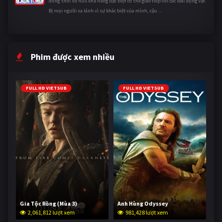
đồng thời sở hữu khả năng đặc biệt có thể giao tiếp với các loài động vật.
Bị mọi người xa lánh vì sự khác biệt của mình, cậu ...
Phim được xem nhiều
FULL HD VIETSUB
FULL HD VIETSUB
Gia Tộc Rồng (Mùa 3)
Anh Hùng Odyssey
2,061,812 lượt xem
981,428 lượt xem