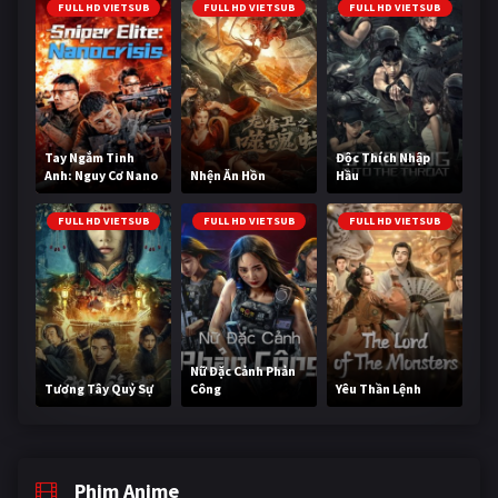
FULL HD VIETSUB
FULL HD VIETSUB
FULL HD VIETSUB
Tay Ngắm Tinh
Độc Thích Nhập
Anh: Nguy Cơ Nano
Nhện Ăn Hồn
Hầu
FULL HD VIETSUB
FULL HD VIETSUB
FULL HD VIETSUB
Nữ Đặc Cảnh Phản
Tương Tây Quỷ Sự
Công
Yêu Thần Lệnh
Phim Anime