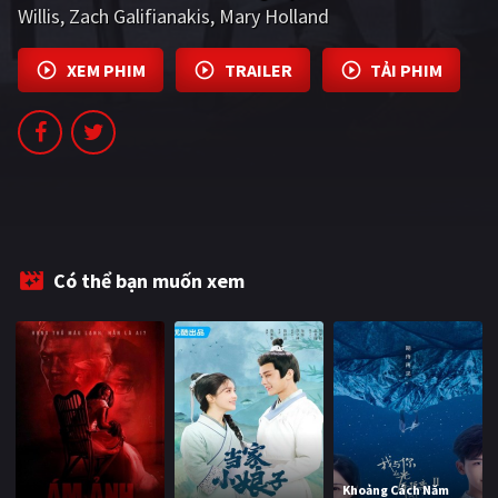
Willis
Zach Galifianakis
Mary Holland
PHIM MỚI
PHIM BỘ
XEM PHIM
TRAILER
TẢI PHIM
PHIM LẺ
PHIM CHIẾU RẠP
TUYỂN TẬP PHIM
BLOG
Có thể bạn muốn xem
Khoảng Cách Năm