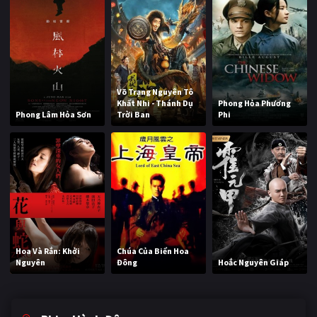
Võ Trạng Nguyên Tô
Khất Nhi - Thánh Dụ
Phong Hỏa Phương
Phong Lâm Hỏa Sơn
Trời Ban
Phi
Hoa Và Rắn: Khởi
Chúa Của Biển Hoa
Nguyên
Đông
Hoắc Nguyên Giáp