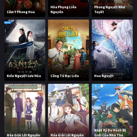
Hỏa Phụng Liêu
Phong Nguyệt Như
Cẩm Y Phong Hoa
Nguyên
Tuyết
Kiểu Nguyệt Lưu Hỏa
Công Tử Bạc Liêu
Hoa Nguyệt
Nhật Ký Du Hành Dị
Hóa Giải Lời Nguyền
Hóa Giải Lời Nguyền
Giới Của Nhà Thu