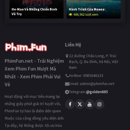
He-Man Và Những Chiến Binh
Hành Trình Của Moana
Vũ Trụ
486,962 lượt xem
235,375 lượt xem
Liên Hệ
22 đường Châu Long, P. Trúc
PhimFun.net - Trải Nghiệm
Bạch, Q. Ba Đình, Hà Nội, Việt
Nam
Xem Phim Fun Mượt Mà
Hotline: 0985646233
Nhất - Xem Phim Phải Vui
Vẻ
Email:
admin@phimfun.net
Telegram:
@golden885
Hoạt động với mục tiêu mang lại
những giây phút giải trí tuyệt vời,
PhimFun tự hào là điểm đến quen
thuộc của cộng đồng yêu điện ảnh.
Tại đây, hệ thống được tối ưu hóa