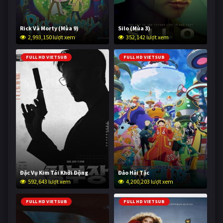
Rick Và Morty (Mùa 9)
Silo (Mùa 3)
2,993,150 lượt xem
352,142 lượt xem
FULL HD VIETSUB
FULL HD VIETSUB
Đặc Vụ Kim Tái Khởi Động
Đảo Hải Tặc
592,643 lượt xem
4,200,203 lượt xem
FULL HD VIETSUB
FULL HD VIETSUB