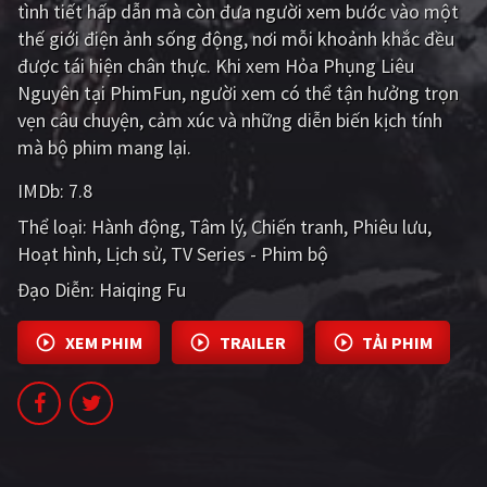
tình tiết hấp dẫn mà còn đưa người xem bước vào một
PHIM MỚI
thế giới điện ảnh sống động, nơi mỗi khoảnh khắc đều
PHIM BỘ
được tái hiện chân thực. Khi xem Hỏa Phụng Liêu
Nguyên tại PhimFun, người xem có thể tận hưởng trọn
PHIM LẺ
vẹn câu chuyện, cảm xúc và những diễn biến kịch tính
mà bộ phim mang lại.
PHIM CHIẾU RẠP
IMDb:
7.8
TUYỂN TẬP PHIM
Thể loại:
Hành động
Tâm lý
Chiến tranh
Phiêu lưu
BLOG
Hoạt hình
Lịch sử
TV Series - Phim bộ
Đạo Diễn:
Haiqing Fu
XEM PHIM
TRAILER
TẢI PHIM