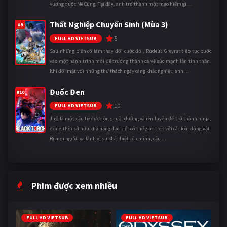
Vương quốc Mê Cung. Tại đây, anh trở thành một mạo hiểm gi ...
Thất Nghiệp Chuyển Sinh (Mùa 3)
#9
5
FULL HD VIETSUB
Sau những biến cố làm thay đổi cuộc đời, Rudeus Greyrat tiếp tục bước
vào một hành trình mới để trưởng thành cả về sức mạnh lẫn tinh thần.
Khi đối mặt với những thử thách ngày càng khắc nghiệt, anh ...
Đuốc Đen
#10
10
FULL HD VIETSUB
Jirô là một cậu bé được ông nuôi dưỡng và rèn luyện để trở thành ninja,
đồng thời sở hữu khả năng đặc biệt có thể giao tiếp với các loài động vật.
Bị mọi người xa lánh vì sự khác biệt của mình, cậu ...
Phim được xem nhiều
FULL HD VIETSUB
FULL HD VIETSUB