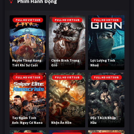
Phim Hành Động
FULL HD VIETSUB
FULL HD VIETSUB
FULL HD VIETSUB
Huyền Thoại Aang:
Chiến Binh Trong
Lực Lượng Tinh
Tiết Khí Sư Cuối
Gió
Nhuệ
Cùng
FULL HD VIETSUB
FULL HD VIETSUB
FULL HD VIETSUB
Tay Ngắm Tinh
Độc Thích Nhập
Anh: Nguy Cơ Nano
Nhện Ăn Hồn
Hầu