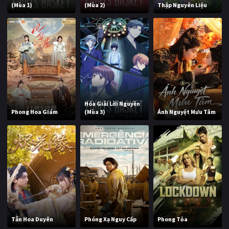
(Mùa 1)
(Mùa 2)
Thập Nguyên Liệu
Hóa Giải Lời Nguyền
Phong Hoa Giám
(Mùa 3)
Ánh Nguyệt Mưu Tâm
Tẫn Hoa Duyên
Phóng Xạ Nguy Cấp
Phong Tỏa