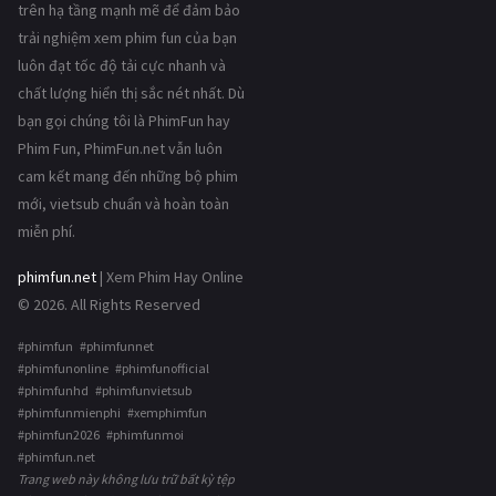
trên hạ tầng mạnh mẽ để đảm bảo
trải nghiệm xem phim fun của bạn
luôn đạt tốc độ tải cực nhanh và
chất lượng hiển thị sắc nét nhất. Dù
bạn gọi chúng tôi là PhimFun hay
Phim Fun, PhimFun.net vẫn luôn
cam kết mang đến những bộ phim
mới, vietsub chuẩn và hoàn toàn
miễn phí.
phimfun.net
| Xem Phim Hay Online
© 2026. All Rights Reserved
#phimfun #phimfunnet
#phimfunonline #phimfunofficial
#phimfunhd #phimfunvietsub
#phimfunmienphi #xemphimfun
#phimfun2026 #phimfunmoi
#phimfun.net
Trang web này không lưu trữ bất kỳ tệp