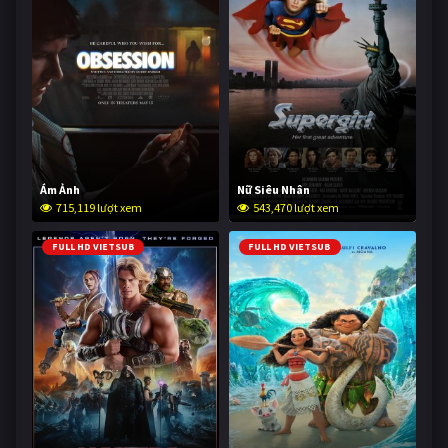
Ám Ảnh
Nữ Siêu Nhân
715,119 lượt xem
543,470 lượt xem
FULL HD VIETSUB
FULL HD VIETSUB