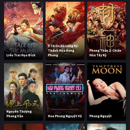
Ỷ Thiên Đồ Long Ký:
Thánh Hỏa Hùng
Phong Thần 2: Chiến
Liêu Trai Họa Bích
Phong
Hỏa Tây Kỳ
Nguyên Thượng
Phong Vân
Hoa Phong Nguyệt Vũ
Phong Nguyệt