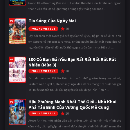
Grand Blue Dreaming (Season 3) tiếp tục theo chân Iori Kitahara cùng các
thành viên câu lạc bộ lặn trong những ngày tháng đại học đ ...
Tia Sáng Của Ngày Mai
#6
10
FULL HD VIETSUB
Lấy bối cảnh một Kyoto giả tưởng của thế kỷ 20, bộ phim kể về hai anh
em Seiroku và Kihachi Sakamoto, những người ôm ấp khát vọng đưa Kỷ
nguyên Điện đến với đất nước thông qua cuốn Danh mục Điện th ...
100 Cô Bạn Gái Yêu Bạn Rất Rất Rất Rất Rất
#7
Nhiều (Mùa 3)
10
FULL HD VIETSUB
Sau khi trải qua 100 lần thất tình suốt những năm trung học cơ sở,
Rentaro Aijo quyết định đến một ngôi đền để cầu mong tìm được bạn gái
khi bước vào cấp ba. Lời cầu nguyện của cậu được Thần Tình Y ...
Hậu Phương Mạnh Nhất Thế Giới - Nhà Khai
#8
Phá Tân Binh Của Vương Quốc Mê Cung
10
FULL HD VIETSUB
Atobe Arihito, một nhân viên văn phòng luôn cống hiến hết mình cho
công việc, bất ngờ gặp tai nạn và được chuyển sinh đến dị giới mang tên