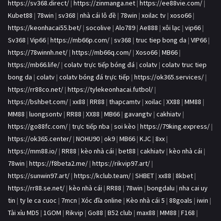
https://sv368.direct/
|
https://zinmanga.net
|
https://ee88vie.com/
|
Kubet88
|
78win
|
sv368
|
nhà cái lô đề
|
78win
|
xoilac tv
|
xoso66
|
https://keonhacai55.bet/
|
socolive
|
Alo789
|
Ae888
|
xôi lạc
|
vip66
|
Sv368
|
Vip66
|
https://mb66p.com/
|
sv368
|
truc tiep bong da
|
VIP66
|
https://78winnh.net/
|
https://mb66q.com/
|
Xoso66
|
MB66
|
https://mb66.life/
|
colatv trực tiếp bóng đá
|
colatv
|
colatv truc tiep
bong da
|
colatv
|
colatv bóng đá trực tiếp
|
https://ok365.services/
|
https://rr88co.net/
|
https://tylekeonhacai.futbol/
|
https://bshbet.com/
|
xx88
|
RR88
|
thapcamtv
|
xoilac
|
XX88
|
MM88
|
MM88
|
luongsontv
|
RR88
|
XX88
|
MB66
|
gavangtv
|
cakhiatv
|
https://go88fc.com/
|
trực tiếp nba
|
soi kèo
|
https://79king.express/
|
https://ok365.center/
|
NOHU90
|
ok9
|
MB66
|
KJC
|
8xx
|
https://mm88.io/
|
RR88
|
kèo nhà cái
|
bet88
|
cakhiatv
|
kèo nhà cái
|
78win
|
https://f8beta2.me/
|
https://rikvip97.art/
|
https://sunwin97.art/
|
https://kclub.team/
|
SHBET
|
xx88
|
8kbet
|
https://rr88.se.net/
|
kèo nhà cái
|
RR88
|
78win
|
bongdalu
|
nha cai uy
tin
|
ty le ca cuoc
|
7mcn
|
Xóc đĩa online
|
Kèo nhà cái 5
|
88goals
|
iwin
|
Tài xỉu MD5
|
1GOM
|
Rikvip
|
Go88
|
B52 club
|
max88
|
MM88
|
F168
|