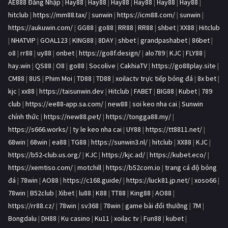
AE888 Đăng Nhập
|
Hay88
|
Hay88
|
Hay88
|
Hay88
|
Hay88
|
Hay88
|
hitclub
|
https://mm88.tax/
|
sunwin
|
https://icm88.com/
|
sunwin
|
https://aukuwin.com/
|
GG88
|
go88
|
RR88
|
RR88
|
shbet
|
XX88
|
Hitclub
|
NHATVIP
|
GOAL123
|
KING88
|
8DAY
|
shbet
|
grandpashabet
|
86bet
|
o8
|
rr88
|
uy88
|
onbet
|
https://go8f.design/
|
alo789
|
KJC
|
FLY88
|
hay.win
|
QS88
|
O8
|
go88
|
Socolive
|
CakhiaTV
|
https://go88play.site
|
CM88
|
8US
|
Phim Moi
|
TD88
|
TD88
|
xoilactv trực tiếp bóng đá
|
8x bet
|
kjc
|
xx88
|
https://taisunwin.dev
|
Hitclub
|
FABET
|
BIG88
|
Kubet
|
789
club
|
https://ee88-app.sa.com/
|
new88
|
soi keo nha cai
|
Sunwin
chính thức
|
https://new88.pet/
|
https://tongga88.my/
|
https://s666.works/
|
ty le keo nha cai
|
UY88
|
https://tt8811.net/
|
68win
|
68win
|
ea88
|
TG88
|
https://sunwin3.nl/
|
hitclub
|
XX88
|
KJC
|
https://b52-club.us.org/
|
KJC
|
https://kjc.ad/
|
https://kubet.eco/
|
https://xemtiso.com/
|
motchill
|
https://b52com.io
|
trang cá độ bóng
đá
|
78win
|
AO88
|
https://c168.guide/
|
https://luck81.jp.net/
|
xoso66
|
78win
|
B52club
|
Xibet
|
lu88
|
K88
|
TT88
|
King88
|
AO88
|
https://rr88.cz/
|
78win
|
sv368
|
78win
|
game bài đổi thưởng
|
7M
|
Bongdalu
|
DH88
|
Ku casino
|
Ku11
|
xoilac tv
|
Fun88
|
kubet
|