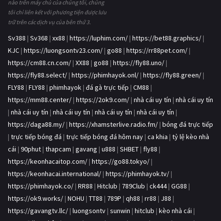
nào trên máy chủ của chúng tôi, chúng
tôi chỉ liên kết với phương tiện được lưu
trữ trên các dịch vụ của bên thứ 3.
Sv388
|
Sv368
|
xx88
|
https://luphim.com/
|
https://bet88.graphics/
|
KJC
|
https://luongsontv23.com/
|
go88
|
https://rr88pet.com/
|
https://cm88.cn.com/
|
XX88
|
go88
|
https://fly88.uno/
|
https://fly88.select/
|
https://phimhayok.onl/
|
https://fly88.green/
|
FLY88
|
FLY88
|
phimhayok
|
đá gà trực tiếp
|
CM88
|
https://mm88.center/
|
https://2ok9.com/
|
nhà cái uy tín
|
nhà cái uy tín
|
nhà cái uy tín
|
nhà cái uy tín
|
nhà cái uy tín
|
nhà cái uy tín
|
https://daga88.my/
|
https://xhamsterlive.radio.fm/
|
bóng đá trực tiếp
|
trực tiếp bóng đá
|
trực tiếp bóng đá hôm nay
|
ca khia
|
tỷ lệ kèo nhà
cái
|
90phut
|
thapcam
|
gavang
|
u888
|
SHBET
|
fly88
|
https://keonhacaitop.com/
|
https://go88.tokyo/
|
https://keonhacai.international/
|
https://phimhayok.tv/
|
https://phimhayok.co/
|
RR88
|
Hitclub
|
789Club
|
ck444
|
GG88
|
https://ok9.works/
|
NOHU
|
TT88
|
789P
|
qh88
|
rr88
|
J88
|
https://gavangtv.llc/
|
luongsontv
|
sunwin
|
hitclub
|
kèo nhà cái
|