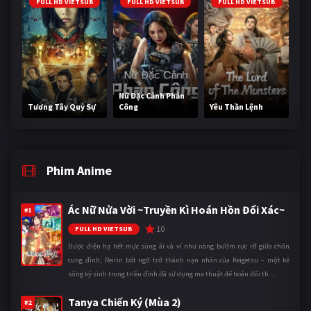
FULL HD VIETSUB
FULL HD VIETSUB
FULL HD VIETSUB
Nữ Đặc Cảnh Phản
Tương Tây Quỷ Sự
Công
Yêu Thần Lệnh
Phim Anime
Ác Nữ Nửa Vời ~Truyền Kì Hoán Hồn Đổi Xác~
#1
10
FULL HD VIETSUB
Được điện hạ hết mực sủng ái và ví như nàng bướm rực rỡ giữa chốn
cung đình, Reirin bất ngờ trở thành nạn nhân của Keigetsu – một kẻ
sống ký sinh trong triều đình đã sử dụng ma thuật để hoán đổi th ...
Tanya Chiến Ký (Mùa 2)
#2