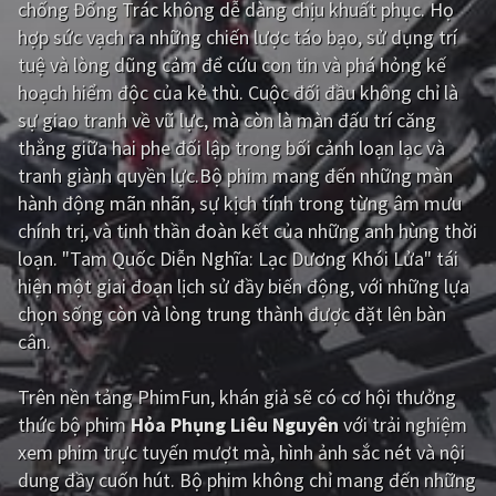
chống Đổng Trác không dễ dàng chịu khuất phục. Họ
hợp sức vạch ra những chiến lược táo bạo, sử dụng trí
Giật gân
Gia đình
tuệ và lòng dũng cảm để cứu con tin và phá hỏng kế
Bí ẩn
Lịch sử
hoạch hiểm độc của kẻ thù. Cuộc đối đầu không chỉ là
sự giao tranh về vũ lực, mà còn là màn đấu trí căng
Viễn Tây
Tiểu sử
thẳng giữa hai phe đối lập trong bối cảnh loạn lạc và
GameShow
DramaTV
tranh giành quyền lực.Bộ phim mang đến những màn
hành động mãn nhãn, sự kịch tính trong từng âm mưu
QUỐC GIA
chính trị, và tinh thần đoàn kết của những anh hùng thời
loạn. "Tam Quốc Diễn Nghĩa: Lạc Dương Khói Lửa" tái
Âu - Mỹ
Trung Quốc - Hồng Kông
hiện một giai đoạn lịch sử đầy biến động, với những lựa
chọn sống còn và lòng trung thành được đặt lên bàn
Hàn Quốc
Nhật Bản
cân.
Ấn Độ
Việt Nam
Trên nền tảng
PhimFun
, khán giả sẽ có cơ hội thưởng
Tổng hợp
thức bộ phim
Hỏa Phụng Liêu Nguyên
với trải nghiệm
xem phim trực tuyến mượt mà, hình ảnh sắc nét và nội
CẬP NHẬT
dung đầy cuốn hút. Bộ phim không chỉ mang đến những