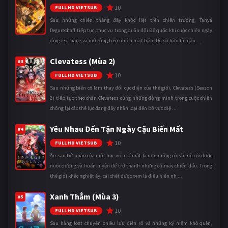
10
FULL HD VIETSUB
Sau những chiến thắng đầy khốc liệt trên chiến trường, Tanya
Degurechaff tiếp tục phục vụ trong quân đội Đế quốc khi cuộc chiến ngày
càng leo thang và mở rộng trên nhiều mặt trận. Dù sở hữu tài năn ...
Clevatess (Mùa 2)
#3
10
FULL HD VIETSUB
Sau những biến cố làm thay đổi cục diện của thế giới, Clevatess (Season
2) tiếp tục theo chân Clevatess cùng những đồng minh trong cuộc chiến
chống lại các thế lực đang đẩy nhân loại đến bờ vực diệ ...
Yêu Nhau Đến Tận Ngày Cậu Biến Mất
#4
10
FULL HD VIETSUB
Ẩn sau bức màn của một học viện bí mật là nơi những cô gái mồ côi được
nuôi dưỡng và huấn luyện để trở thành những cỗ máy chiến đấu. Trong
thế giới khắc nghiệt ấy, cái chết được xem là điều hiển nh ...
Xanh Thẳm (Mùa 3)
#5
10
FULL HD VIETSUB
Sau hàng loạt chuyến phiêu lưu điên rồ và những kỷ niệm khó quên,