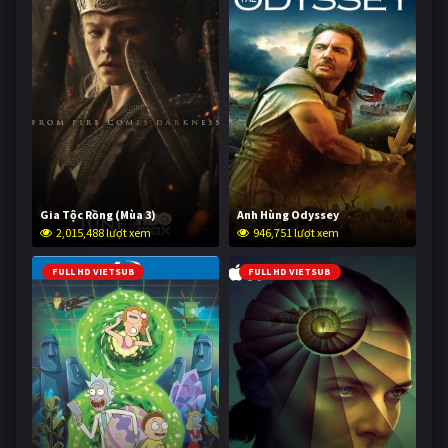
Gia Tộc Rồng (Mùa 3)
Anh Hùng Odyssey
2,015,488 lượt xem
946,751 lượt xem
FULL HD VIETSUB
FULL HD VIETSUB