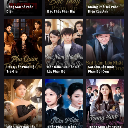
Đằng Sau Kẻ Phản
Không Phải Nữ Phản
Diện
Bậc Thầy Phản Bịp
Diện Của Anh
Phu Quân Phản Bội
Bốn Năm Hứa Hôn Đổi
Sai Lầm Lớn Nhất:
Trả Giá
Lấy Phản Bội
Phản Bội Ông
Một Giây Phản Bội,
Thân Phận Bị Đánh
Trọng Sinh Lật Ngược