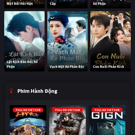
Một Đời Hối Hận
Cắp
Số Phận
Lật Kịch Bản Đổi Số
Phận
Vạch Mặt Kẻ Phản Bội
Con Nuôi Phản Kích
Phim Hành Động
FULL HD VIETSUB
FULL HD VIETSUB
FULL HD VIETSUB