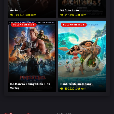
Ám Ảnh
Nữ Siêu Nhân
719,514 lượt xem
547,797 lượt xem
FULL HD VIETSUB
FULL HD VIETSUB
He-Man Và Những Chiến Binh
Hành Trình Của Moana
Vũ Trụ
490,220 lượt xem
238,850 lượt xem