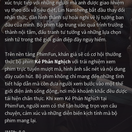
xúc trực tiếp với những người mà anh được giao nhiệm
vụ theo dõi và tiêu diệt, Lin Nansheng bắt đầu thay đổi
Giật gân
Gia đình
nhận thức, dần hình thành sự hoài nghi về lý tưởng ban
Bí ẩn
Lịch sử
đầu của mình. Bộ phim tập trung vào quá trình trưởng
thành nội tâm, đấu tranh tư tưởng và những lựa chọn
Viễn Tây
Tiểu sử
sinh tử trong thế giới gián điệp đầy nguy hiểm.
GameShow
DramaTV
Trên nền tảng
PhimFun
, khán giả sẽ có cơ hội thưởng
QUỐC GIA
thức bộ phim
Kẻ Phản Nghịch
với trải nghiệm xem
phim trực tuyến mượt mà, hình ảnh sắc nét và nội dung
Âu - Mỹ
Trung Quốc - Hồng Kông
đầy cuốn hút. Bộ phim không chỉ mang đến những tình
tiết hấp dẫn mà còn đưa người xem bước vào một thế
Hàn Quốc
Nhật Bản
giới điện ảnh sống động, nơi mỗi khoảnh khắc đều được
Ấn Độ
Việt Nam
tái hiện chân thực. Khi xem Kẻ Phản Nghịch tại
PhimFun, người xem có thể tận hưởng trọn vẹn câu
Tổng hợp
chuyện, cảm xúc và những diễn biến kịch tính mà bộ
phim mang lại.
CẬP NHẬT