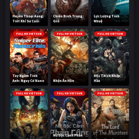
Huyền Thoại Aang:
Chiến Binh Trong
Lực Lượng Tinh
Tiết Khí Sư Cuối
Gió
Nhuệ
Cùng
FULL HD VIETSUB
FULL HD VIETSUB
FULL HD VIETSUB
Tay Ngắm Tinh
Độc Thích Nhập
Anh: Nguy Cơ Nano
Nhện Ăn Hồn
Hầu
FULL HD VIETSUB
FULL HD VIETSUB
FULL HD VIETSUB
Nữ Đặc Cảnh Phản