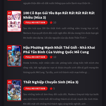
nguyên Điện đến với đất nước thông qua cuốn Danh mục Điện th ...
100 Cô Bạn Gái Yêu Bạn Rất Rất Rất Rất Rất
#7
Nhiều (Mùa 3)
10
FULL HD VIETSUB
Sau khi trải qua 100 lần thất tình suốt những năm trung học cơ sở,
Rentaro Aijo quyết định đến một ngôi đền để cầu mong tìm được bạn gái
khi bước vào cấp ba. Lời cầu nguyện của cậu được Thần Tình Y ...
Hậu Phương Mạnh Nhất Thế Giới - Nhà Khai
#8
Phá Tân Binh Của Vương Quốc Mê Cung
10
FULL HD VIETSUB
Atobe Arihito, một nhân viên văn phòng luôn cống hiến hết mình cho
công việc, bất ngờ gặp tai nạn và được chuyển sinh đến dị giới mang tên
Vương quốc Mê Cung. Tại đây, anh trở thành một mạo hiểm gi ...
Thất Nghiệp Chuyển Sinh (Mùa 3)
#9
5
FULL HD VIETSUB
Sau những biến cố làm thay đổi cuộc đời, Rudeus Greyrat tiếp tục bước
vào một hành trình mới để trưởng thành cả về sức mạnh lẫn tinh thần.
Khi đối mặt với những thử thách ngày càng khắc nghiệt, anh ...