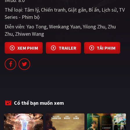
IMDb:
8.0
PHIM MỚI
Thể loại:
Tâm lý
Chiến tranh
Giật gân
Bí ẩn
Lịch sử
TV
Series - Phim bộ
PHIM BỘ
Diễn viên:
Yao Tong
Wenkang Yuan
Yilong Zhu
Zhu
PHIM LẺ
Zhu
Zhiwen Wang
PHIM CHIẾU RẠP
XEM PHIM
TRAILER
TẢI PHIM
TUYỂN TẬP PHIM
BLOG
Có thể bạn muốn xem