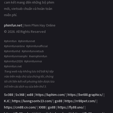
cam kết mang đến những bộ phim
mới, vietsub chuẩn và hoàn toàn
miễn phí.
phimfun.net
| Xem Phim Hay Online
© 2026. All Rights Reserved
#phimfun #phimfunnet
#phimfunonline #phimfunofficial
#phimfunhd #phimfunvietsub
#phimfunmienphi #xemphimfun
#phimfun2026 #phimfunmoi
#phimfun.net
Trang web này không lưu trữ bất kỳ tệp
nào trên máy chủ của chúng tôi, chúng
tôi chỉ liên kết với phương tiện được lưu
trữ trên các dịch vụ của bên thứ 3.
Sv388
|
Sv368
|
xx88
|
https://luphim.com/
|
https://bet88.graphics/
|
KJC
|
https://luongsontv23.com/
|
go88
|
https://rr88pet.com/
|
https://cm88.cn.com/
|
XX88
|
go88
|
https://fly88.uno/
|