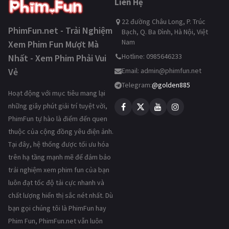
Liên Hệ
22 đường Châu Long, P. Trúc
PhimFun.net - Trải Nghiệm
Bạch, Q. Ba Đình, Hà Nội, Việt
Nam
Xem Phim Fun Mượt Mà
Hotline: 0985646233
Nhất - Xem Phim Phải Vui
Vẻ
Email:
admin@phimfun.net
Telegram:
@golden885
Hoạt động với mục tiêu mang lại
những giây phút giải trí tuyệt vời,
PhimFun tự hào là điểm đến quen
thuộc của cộng đồng yêu điện ảnh.
Tại đây, hệ thống được tối ưu hóa
trên hạ tầng mạnh mẽ để đảm bảo
trải nghiệm xem phim fun của bạn
luôn đạt tốc độ tải cực nhanh và
chất lượng hiển thị sắc nét nhất. Dù
bạn gọi chúng tôi là PhimFun hay
Phim Fun, PhimFun.net vẫn luôn