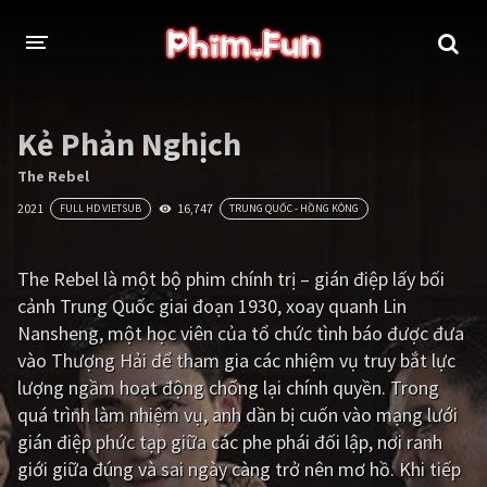
THỂ LOẠI
Kẻ Phản Nghịch
Thần thoại - Cổ trang
Hành động
The Rebel
2021
16,747
FULL HD VIETSUB
TRUNG QUỐC - HỒNG KÔNG
Tâm lý
Chiến tranh
Võ thuật - Kiếm hiệp
Nhạc kịch
The Rebel là một bộ phim chính trị – gián điệp lấy bối
cảnh Trung Quốc giai đoạn 1930, xoay quanh Lin
Kinh dị
Tội phạm - Hình sự
Nansheng, một học viên của tổ chức tình báo được đưa
Phiêu lưu
Hài hước
vào Thượng Hải để tham gia các nhiệm vụ truy bắt lực
lượng ngầm hoạt động chống lại chính quyền. Trong
Viễn tưởng
Khoa học - Tài liệu
quá trình làm nhiệm vụ, anh dần bị cuốn vào mạng lưới
Hoạt hình
Thể thao
gián điệp phức tạp giữa các phe phái đối lập, nơi ranh
giới giữa đúng và sai ngày càng trở nên mơ hồ. Khi tiếp
Tình cảm - Lãng mạn
Kỳ ảo