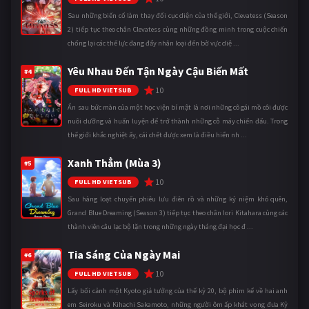
Sau những biến cố làm thay đổi cục diện của thế giới, Clevatess (Season
2) tiếp tục theo chân Clevatess cùng những đồng minh trong cuộc chiến
chống lại các thế lực đang đẩy nhân loại đến bờ vực diệ ...
Yêu Nhau Đến Tận Ngày Cậu Biến Mất
#4
10
FULL HD VIETSUB
Ẩn sau bức màn của một học viện bí mật là nơi những cô gái mồ côi được
nuôi dưỡng và huấn luyện để trở thành những cỗ máy chiến đấu. Trong
thế giới khắc nghiệt ấy, cái chết được xem là điều hiển nh ...
Xanh Thẳm (Mùa 3)
#5
10
FULL HD VIETSUB
Sau hàng loạt chuyến phiêu lưu điên rồ và những kỷ niệm khó quên,
Grand Blue Dreaming (Season 3) tiếp tục theo chân Iori Kitahara cùng các
thành viên câu lạc bộ lặn trong những ngày tháng đại học đ ...
Tia Sáng Của Ngày Mai
#6
10
FULL HD VIETSUB
Lấy bối cảnh một Kyoto giả tưởng của thế kỷ 20, bộ phim kể về hai anh
em Seiroku và Kihachi Sakamoto, những người ôm ấp khát vọng đưa Kỷ