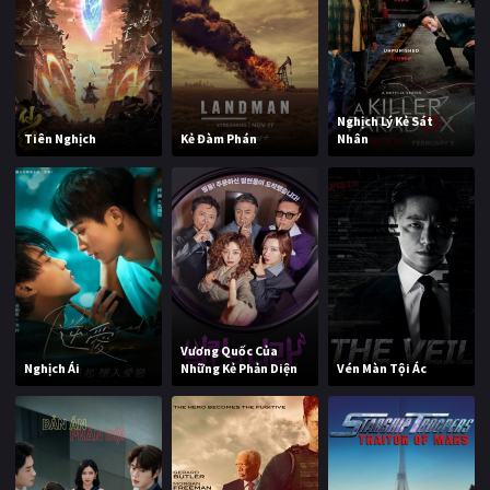
Nghịch Lý Kẻ Sát
Tiên Nghịch
Kẻ Đàm Phán
Nhân
Vương Quốc Của
Nghịch Ái
Những Kẻ Phản Diện
Vén Màn Tội Ác