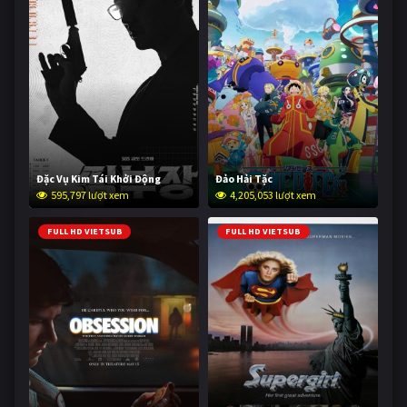
Đặc Vụ Kim Tái Khởi Động
Đảo Hải Tặc
595,797 lượt xem
4,205,053 lượt xem
FULL HD VIETSUB
FULL HD VIETSUB