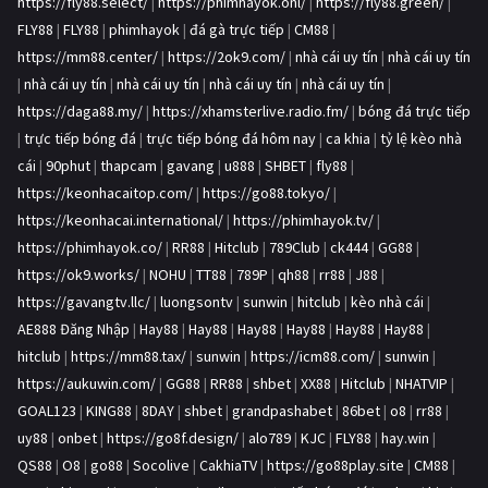
https://fly88.select/
|
https://phimhayok.onl/
|
https://fly88.green/
|
FLY88
|
FLY88
|
phimhayok
|
đá gà trực tiếp
|
CM88
|
https://mm88.center/
|
https://2ok9.com/
|
nhà cái uy tín
|
nhà cái uy tín
|
nhà cái uy tín
|
nhà cái uy tín
|
nhà cái uy tín
|
nhà cái uy tín
|
https://daga88.my/
|
https://xhamsterlive.radio.fm/
|
bóng đá trực tiếp
|
trực tiếp bóng đá
|
trực tiếp bóng đá hôm nay
|
ca khia
|
tỷ lệ kèo nhà
cái
|
90phut
|
thapcam
|
gavang
|
u888
|
SHBET
|
fly88
|
https://keonhacaitop.com/
|
https://go88.tokyo/
|
https://keonhacai.international/
|
https://phimhayok.tv/
|
https://phimhayok.co/
|
RR88
|
Hitclub
|
789Club
|
ck444
|
GG88
|
https://ok9.works/
|
NOHU
|
TT88
|
789P
|
qh88
|
rr88
|
J88
|
https://gavangtv.llc/
|
luongsontv
|
sunwin
|
hitclub
|
kèo nhà cái
|
AE888 Đăng Nhập
|
Hay88
|
Hay88
|
Hay88
|
Hay88
|
Hay88
|
Hay88
|
hitclub
|
https://mm88.tax/
|
sunwin
|
https://icm88.com/
|
sunwin
|
https://aukuwin.com/
|
GG88
|
RR88
|
shbet
|
XX88
|
Hitclub
|
NHATVIP
|
GOAL123
|
KING88
|
8DAY
|
shbet
|
grandpashabet
|
86bet
|
o8
|
rr88
|
uy88
|
onbet
|
https://go8f.design/
|
alo789
|
KJC
|
FLY88
|
hay.win
|
QS88
|
O8
|
go88
|
Socolive
|
CakhiaTV
|
https://go88play.site
|
CM88
|