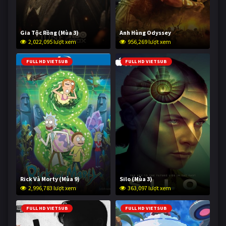
Gia Tộc Rồng (Mùa 3)
Anh Hùng Odyssey
2,022,095 lượt xem
956,269 lượt xem
FULL HD VIETSUB
FULL HD VIETSUB
Rick Và Morty (Mùa 9)
Silo (Mùa 3)
2,996,783 lượt xem
363,097 lượt xem
FULL HD VIETSUB
FULL HD VIETSUB