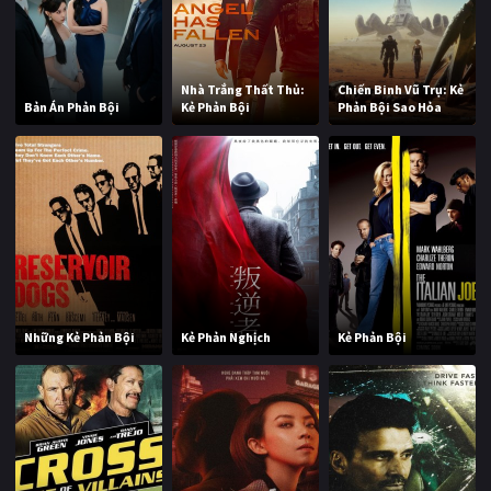
Nhà Trắng Thất Thủ:
Chiến Binh Vũ Trụ: Kẻ
Bản Án Phản Bội
Kẻ Phản Bội
Phản Bội Sao Hỏa
Những Kẻ Phản Bội
Kẻ Phản Nghịch
Kẻ Phản Bội