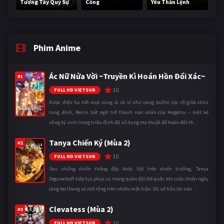
Tương Tây Quỷ Sự
Công
Yêu Thần Lệnh
Phim Anime
Ác Nữ Nửa Vời ~Truyền Kì Hoán Hồn Đổi Xác~
#1
10
FULL HD VIETSUB
Được điện hạ hết mực sủng ái và ví như nàng bướm rực rỡ giữa chốn
cung đình, Reirin bất ngờ trở thành nạn nhân của Keigetsu – một kẻ
sống ký sinh trong triều đình đã sử dụng ma thuật để hoán đổi th ...
Tanya Chiến Ký (Mùa 2)
#2
10
FULL HD VIETSUB
Sau những chiến thắng đầy khốc liệt trên chiến trường, Tanya
Degurechaff tiếp tục phục vụ trong quân đội Đế quốc khi cuộc chiến ngày
càng leo thang và mở rộng trên nhiều mặt trận. Dù sở hữu tài năn ...
Clevatess (Mùa 2)
#3
10
FULL HD VIETSUB