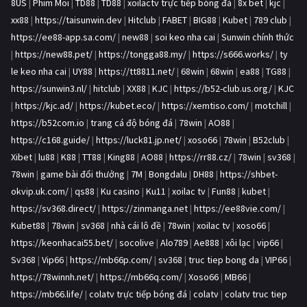
8US
|
Phim Moi
|
TD88
|
TD88
|
xoilactv trực tiếp bóng đá
|
8x bet
|
kjc
|
xx88
|
https://taisunwin.dev
|
Hitclub
|
FABET
|
BIG88
|
Kubet
|
789 club
|
https://ee88-app.sa.com/
|
new88
|
soi keo nha cai
|
Sunwin chính thức
|
https://new88.pet/
|
https://tongga88.my/
|
https://s666.works/
|
ty
le keo nha cai
|
UY88
|
https://tt8811.net/
|
68win
|
68win
|
ea88
|
TG88
|
https://sunwin3.nl/
|
hitclub
|
XX88
|
KJC
|
https://b52-club.us.org/
|
KJC
|
https://kjc.ad/
|
https://kubet.eco/
|
https://xemtiso.com/
|
motchill
|
https://b52com.io
|
trang cá độ bóng đá
|
78win
|
AO88
|
https://c168.guide/
|
https://luck81.jp.net/
|
xoso66
|
78win
|
B52club
|
Xibet
|
lu88
|
K88
|
TT88
|
King88
|
AO88
|
https://rr88.cz/
|
78win
|
sv368
|
78win
|
game bài đổi thưởng
|
7M
|
Bongdalu
|
DH88
|
https://shbet-
okvip.uk.com/
|
qs88
|
Ku casino
|
Ku11
|
xoilac tv
|
Fun88
|
kubet
|
https://sv368.direct/
|
https://zinmanga.net
|
https://ee88vie.com/
|
Kubet88
|
78win
|
sv368
|
nhà cái lô đề
|
78win
|
xoilac tv
|
xoso66
|
https://keonhacai55.bet/
|
socolive
|
Alo789
|
Ae888
|
xôi lạc
|
vip66
|
Sv368
|
Vip66
|
https://mb66p.com/
|
sv368
|
truc tiep bong da
|
VIP66
|
https://78winnh.net/
|
https://mb66q.com/
|
Xoso66
|
MB66
|
https://mb66.life/
|
colatv trực tiếp bóng đá
|
colatv
|
colatv truc tiep