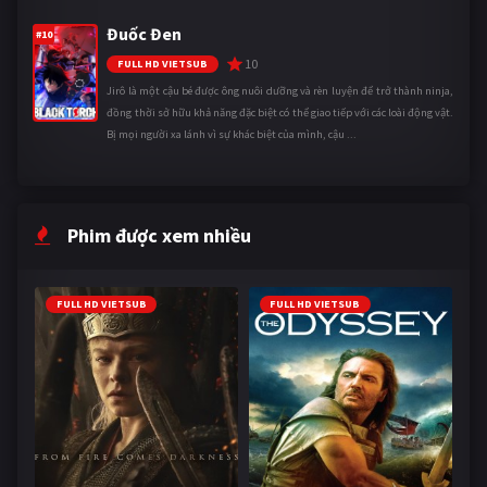
Đuốc Đen
#10
10
FULL HD VIETSUB
Jirô là một cậu bé được ông nuôi dưỡng và rèn luyện để trở thành ninja,
đồng thời sở hữu khả năng đặc biệt có thể giao tiếp với các loài động vật.
Bị mọi người xa lánh vì sự khác biệt của mình, cậu ...
Phim được xem nhiều
FULL HD VIETSUB
FULL HD VIETSUB