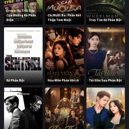
Cross: Sự Trỗi Dậy
Của Những Kẻ Phản
Chị Mười Ba: Phần Kết
Diện
Thập Tam Muội
Truy Tìm Kẻ Phản Bội
Kẻ Phản Bội
Hào Môn Phản Khích
Tái Hôn Sau Phản Bội