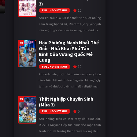
3)
10
FULL HD VIETSUB
Sau khi trải qua 100 lần thất tình suốt những
năm trung học cơ sở, Rentaro Aijo quyết định
đến một ngôi đền để cầu mong tìm được bạn
gái khi bước vào cấp ba. Lời cầu nguyện của
Hậu Phương Mạnh Nhất Thế
cậu được Thần Tình Y ...
#8
Giới - Nhà Khai Phá Tân
Binh Của Vương Quốc Mê
Cung
10
FULL HD VIETSUB
Atobe Arihito, một nhân viên văn phòng luôn
cống hiến hết mình cho công việc, bất ngờ gặp
tai nạn và được chuyển sinh đến dị giới mang
tên Vương quốc Mê Cung. Tại đây, anh trở
Thất Nghiệp Chuyển Sinh
thành một mạo hiểm gi ...
#9
(Mùa 3)
5
FULL HD VIETSUB
Sau những biến cố làm thay đổi cuộc đời,
Rudeus Greyrat tiếp tục bước vào một hành
trình mới để trưởng thành cả về sức mạnh lẫn