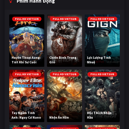
Phim Hành Động
FULL HD VIETSUB
FULL HD VIETSUB
FULL HD VIETSUB
Huyền Thoại Aang:
Chiến Binh Trong
Lực Lượng Tinh
Tiết Khí Sư Cuối
Gió
Nhuệ
Cùng
FULL HD VIETSUB
FULL HD VIETSUB
FULL HD VIETSUB
Tay Ngắm Tinh
Độc Thích Nhập
Anh: Nguy Cơ Nano
Nhện Ăn Hồn
Hầu