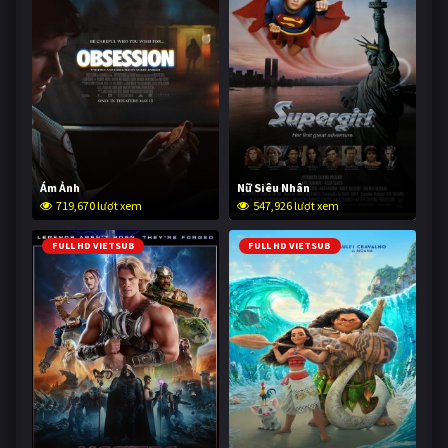
Ám Ảnh
Nữ Siêu Nhân
719,670 lượt xem
547,926 lượt xem
FULL HD VIETSUB
FULL HD VIETSUB