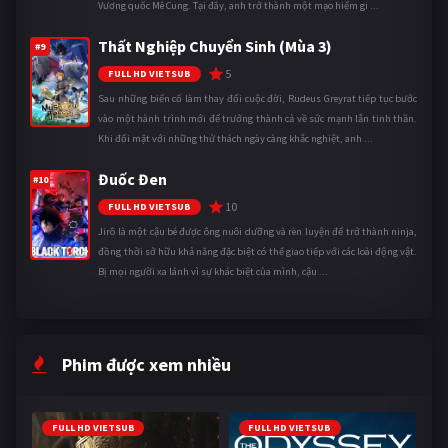
Vương quốc Mê Cung. Tại đây, anh trở thành một mạo hiểm gi ...
Thất Nghiệp Chuyển Sinh (Mùa 3)
#9
5
FULL HD VIETSUB
Sau những biến cố làm thay đổi cuộc đời, Rudeus Greyrat tiếp tục bước
vào một hành trình mới để trưởng thành cả về sức mạnh lẫn tinh thần.
Khi đối mặt với những thử thách ngày càng khắc nghiệt, anh ...
Đuốc Đen
#10
10
FULL HD VIETSUB
Jirô là một cậu bé được ông nuôi dưỡng và rèn luyện để trở thành ninja,
đồng thời sở hữu khả năng đặc biệt có thể giao tiếp với các loài động vật.
Bị mọi người xa lánh vì sự khác biệt của mình, cậu ...
Phim được xem nhiều
FULL HD VIETSUB
FULL HD VIETSUB