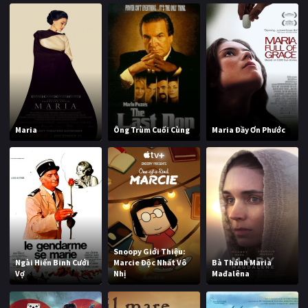
Maria
Ông Trùm Cuối Cùng
Maria Đầy Ơn Phước
Snoopy Giới Thiệu:
Ngài Hiến Binh Cưới
Marcie Độc Nhất Vô
Bà Thánh Maria
Vợ
Nhị
Mađalêna