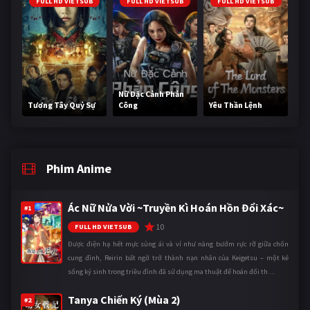
FULL HD VIETSUB
FULL HD VIETSUB
FULL HD VIETSUB
Nữ Đặc Cảnh Phản
Tương Tây Quỷ Sự
Công
Yêu Thần Lệnh
Phim Anime
Ác Nữ Nửa Vời ~Truyền Kì Hoán Hồn Đổi Xác~
#1
10
FULL HD VIETSUB
Được điện hạ hết mực sủng ái và ví như nàng bướm rực rỡ giữa chốn
cung đình, Reirin bất ngờ trở thành nạn nhân của Keigetsu – một kẻ
sống ký sinh trong triều đình đã sử dụng ma thuật để hoán đổi th ...
Tanya Chiến Ký (Mùa 2)
#2