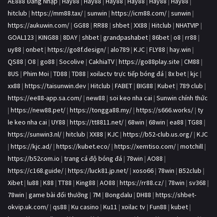
AE888 Đăng Nhập
|
Hay88
|
Hay88
|
Hay88
|
Hay88
|
Hay88
|
Hay88
|
hitclub
|
https://mm88.tax/
|
sunwin
|
https://icm88.com/
|
sunwin
|
https://aukuwin.com/
|
GG88
|
RR88
|
shbet
|
XX88
|
Hitclub
|
NHATVIP
|
GOAL123
|
KING88
|
8DAY
|
shbet
|
grandpashabet
|
86bet
|
o8
|
rr88
|
uy88
|
onbet
|
https://go8f.design/
|
alo789
|
KJC
|
FLY88
|
hay.win
|
QS88
|
O8
|
go88
|
Socolive
|
CakhiaTV
|
https://go88play.site
|
CM88
|
8US
|
Phim Moi
|
TD88
|
TD88
|
xoilactv trực tiếp bóng đá
|
8x bet
|
kjc
|
xx88
|
https://taisunwin.dev
|
Hitclub
|
FABET
|
BIG88
|
Kubet
|
789 club
|
https://ee88-app.sa.com/
|
new88
|
soi keo nha cai
|
Sunwin chính thức
|
https://new88.pet/
|
https://tongga88.my/
|
https://s666.works/
|
ty
le keo nha cai
|
UY88
|
https://tt8811.net/
|
68win
|
68win
|
ea88
|
TG88
|
https://sunwin3.nl/
|
hitclub
|
XX88
|
KJC
|
https://b52-club.us.org/
|
KJC
|
https://kjc.ad/
|
https://kubet.eco/
|
https://xemtiso.com/
|
motchill
|
https://b52com.io
|
trang cá độ bóng đá
|
78win
|
AO88
|
https://c168.guide/
|
https://luck81.jp.net/
|
xoso66
|
78win
|
B52club
|
Xibet
|
lu88
|
K88
|
TT88
|
King88
|
AO88
|
https://rr88.cz/
|
78win
|
sv368
|
78win
|
game bài đổi thưởng
|
7M
|
Bongdalu
|
DH88
|
https://shbet-
okvip.uk.com/
|
qs88
|
Ku casino
|
Ku11
|
xoilac tv
|
Fun88
|
kubet
|