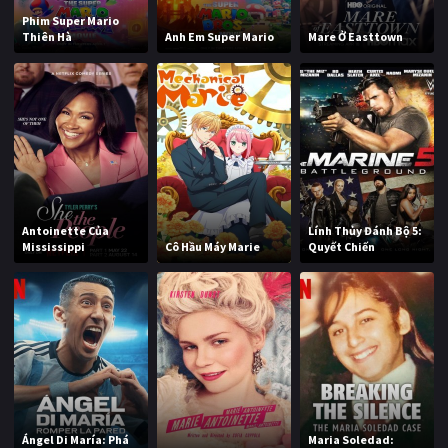
Phim Super Mario
Thiên Hà
Anh Em Super Mario
Mare Ở Easttown
Antoinette Của
Lính Thủy Đánh Bộ 5:
Mississippi
Cô Hầu Máy Marie
Quyết Chiến
Ángel Di María: Phá
Maria Soledad: