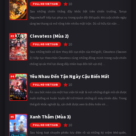
10
FULL HD VIETSUB
Sau những chiến thắng đầy khốc liệt trên chiến trường, Tanya
Degurechaff tiếp tục phục vụ trong quân đội Đế quốc khi cuộc chiến ngày
càng leo thang và mở rộng trên nhiều mặt trận. Dù sở hữu tài năn ...
Clevatess (Mùa 2)
#3
10
FULL HD VIETSUB
Sau những biến cố làm thay đổi cục diện của thế giới, Clevatess (Season
2) tiếp tục theo chân Clevatess cùng những đồng minh trong cuộc chiến
chống lại các thế lực đang đẩy nhân loại đến bờ vực diệ ...
Yêu Nhau Đến Tận Ngày Cậu Biến Mất
#4
10
FULL HD VIETSUB
Ẩn sau bức màn của một học viện bí mật là nơi những cô gái mồ côi được
nuôi dưỡng và huấn luyện để trở thành những cỗ máy chiến đấu. Trong
thế giới khắc nghiệt ấy, cái chết được xem là điều hiển nh ...
Xanh Thẳm (Mùa 3)
#5
10
FULL HD VIETSUB
Sau hàng loạt chuyến phiêu lưu điên rồ và những kỷ niệm khó quên,