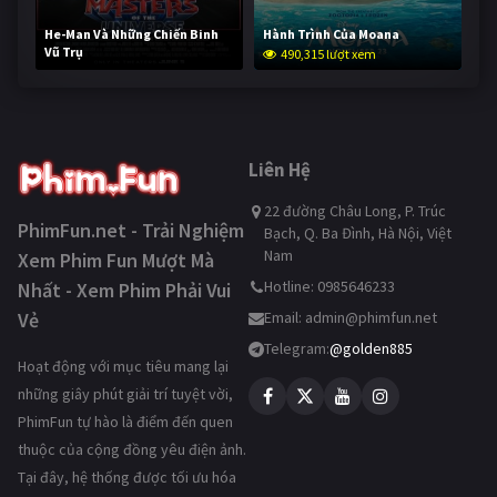
He-Man Và Những Chiến Binh
Hành Trình Của Moana
Vũ Trụ
490,315 lượt xem
238,959 lượt xem
Liên Hệ
22 đường Châu Long, P. Trúc
PhimFun.net - Trải Nghiệm
Bạch, Q. Ba Đình, Hà Nội, Việt
Nam
Xem Phim Fun Mượt Mà
Hotline: 0985646233
Nhất - Xem Phim Phải Vui
Vẻ
Email:
admin@phimfun.net
Telegram:
@golden885
Hoạt động với mục tiêu mang lại
những giây phút giải trí tuyệt vời,
PhimFun tự hào là điểm đến quen
thuộc của cộng đồng yêu điện ảnh.
Tại đây, hệ thống được tối ưu hóa