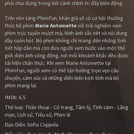
phải chịu đựng trong bối cảnh chính trị đầy biến động.
PHIM MỚI
PHIM BỘ
Trên nền tảng
PhimFun
, khán giả sẽ có cơ hội thưởng
thức bộ phim
Marie Antoinette
với trải nghiệm xem
PHIM LẺ
phim trực tuyến mượt mà, hình ảnh sắc nét và nội dung
đầy cuốn hút. Bộ phim không chỉ mang đến những tình
PHIM CHIẾU RẠP
tiết hấp dẫn mà còn đưa người xem bước vào một thế
TUYỂN TẬP PHIM
giới điện ảnh sống động, nơi mỗi khoảnh khắc đều được
tái hiện chân thực. Khi xem Marie Antoinette tại
BLOG
PhimFun, người xem có thể tận hưởng trọn vẹn câu
chuyện, cảm xúc và những diễn biến kịch tính mà bộ
phim mang lại.
IMDb:
6.5
Thể loại:
Thần thoại - Cổ trang
Tâm lý
Tình cảm - Lãng
mạn
Lịch sử
Tiểu sử
Phim lẻ
Đạo Diễn:
Sofia Coppola