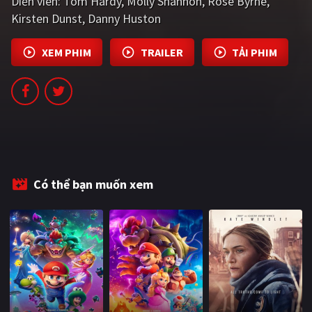
Diễn viên:
Tom Hardy
Molly Shannon
Rose Byrne
Kirsten Dunst
Danny Huston
XEM PHIM
TRAILER
TẢI PHIM
Có thể bạn muốn xem