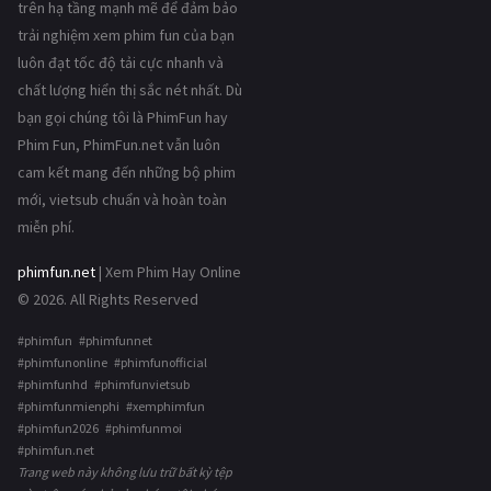
trên hạ tầng mạnh mẽ để đảm bảo
trải nghiệm xem phim fun của bạn
luôn đạt tốc độ tải cực nhanh và
chất lượng hiển thị sắc nét nhất. Dù
bạn gọi chúng tôi là PhimFun hay
Phim Fun, PhimFun.net vẫn luôn
cam kết mang đến những bộ phim
mới, vietsub chuẩn và hoàn toàn
miễn phí.
phimfun.net
| Xem Phim Hay Online
© 2026. All Rights Reserved
#phimfun #phimfunnet
#phimfunonline #phimfunofficial
#phimfunhd #phimfunvietsub
#phimfunmienphi #xemphimfun
#phimfun2026 #phimfunmoi
#phimfun.net
Trang web này không lưu trữ bất kỳ tệp