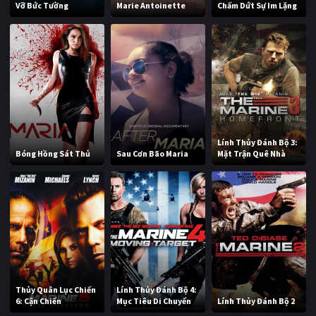
Vỡ Bức Tường
Marie Antoinette
Chấm Dứt Sự Im Lặng
Lính Thủy Đánh Bộ 3:
Bóng Hồng Sát Thủ
Sau Cơn Bão Maria
Mặt Trận Quê Nhà
Thủy Quân Lục Chiến
Lính Thủy Đánh Bộ 4:
6: Cận Chiến
Mục Tiêu Di Chuyển
Lính Thủy Đánh Bộ 2