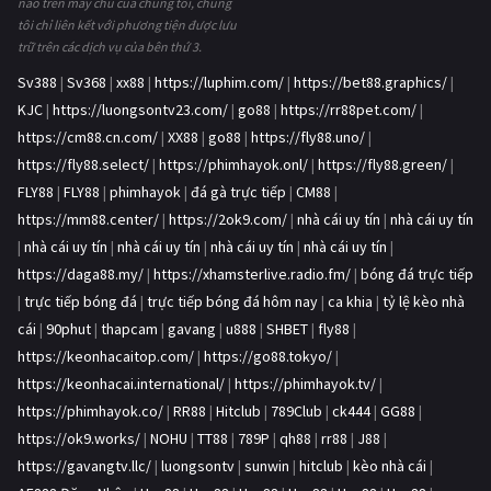
nào trên máy chủ của chúng tôi, chúng
tôi chỉ liên kết với phương tiện được lưu
trữ trên các dịch vụ của bên thứ 3.
Sv388
|
Sv368
|
xx88
|
https://luphim.com/
|
https://bet88.graphics/
|
KJC
|
https://luongsontv23.com/
|
go88
|
https://rr88pet.com/
|
https://cm88.cn.com/
|
XX88
|
go88
|
https://fly88.uno/
|
https://fly88.select/
|
https://phimhayok.onl/
|
https://fly88.green/
|
FLY88
|
FLY88
|
phimhayok
|
đá gà trực tiếp
|
CM88
|
https://mm88.center/
|
https://2ok9.com/
|
nhà cái uy tín
|
nhà cái uy tín
|
nhà cái uy tín
|
nhà cái uy tín
|
nhà cái uy tín
|
nhà cái uy tín
|
https://daga88.my/
|
https://xhamsterlive.radio.fm/
|
bóng đá trực tiếp
|
trực tiếp bóng đá
|
trực tiếp bóng đá hôm nay
|
ca khia
|
tỷ lệ kèo nhà
cái
|
90phut
|
thapcam
|
gavang
|
u888
|
SHBET
|
fly88
|
https://keonhacaitop.com/
|
https://go88.tokyo/
|
https://keonhacai.international/
|
https://phimhayok.tv/
|
https://phimhayok.co/
|
RR88
|
Hitclub
|
789Club
|
ck444
|
GG88
|
https://ok9.works/
|
NOHU
|
TT88
|
789P
|
qh88
|
rr88
|
J88
|
https://gavangtv.llc/
|
luongsontv
|
sunwin
|
hitclub
|
kèo nhà cái
|