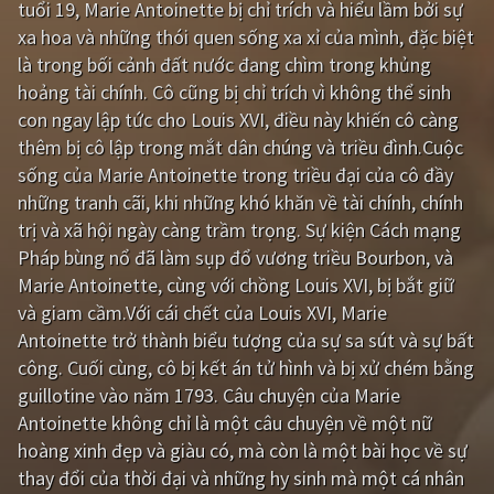
tuổi 19, Marie Antoinette bị chỉ trích và hiểu lầm bởi sự
xa hoa và những thói quen sống xa xỉ của mình, đặc biệt
Giật gân
Gia đình
là trong bối cảnh đất nước đang chìm trong khủng
Bí ẩn
Lịch sử
hoảng tài chính. Cô cũng bị chỉ trích vì không thể sinh
con ngay lập tức cho Louis XVI, điều này khiến cô càng
Viễn Tây
Tiểu sử
thêm bị cô lập trong mắt dân chúng và triều đình.Cuộc
GameShow
DramaTV
sống của Marie Antoinette trong triều đại của cô đầy
những tranh cãi, khi những khó khăn về tài chính, chính
QUỐC GIA
trị và xã hội ngày càng trầm trọng. Sự kiện Cách mạng
Pháp bùng nổ đã làm sụp đổ vương triều Bourbon, và
Âu - Mỹ
Trung Quốc - Hồng Kông
Marie Antoinette, cùng với chồng Louis XVI, bị bắt giữ
và giam cầm.Với cái chết của Louis XVI, Marie
Hàn Quốc
Nhật Bản
Antoinette trở thành biểu tượng của sự sa sút và sự bất
Ấn Độ
Việt Nam
công. Cuối cùng, cô bị kết án tử hình và bị xử chém bằng
guillotine vào năm 1793. Câu chuyện của Marie
Tổng hợp
Antoinette không chỉ là một câu chuyện về một nữ
hoàng xinh đẹp và giàu có, mà còn là một bài học về sự
CẬP NHẬT
thay đổi của thời đại và những hy sinh mà một cá nhân