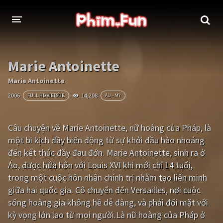
THỂ LOẠI
Marie Antoinette
Thần thoại - Cổ trang
Hành động
Marie Antoinette
2006
14,208
FULL HD VIETSUB
ÂU - MỸ
Tâm lý
Chiến tranh
Võ thuật - Kiếm hiệp
Nhạc kịch
Câu chuyện về Marie Antoinette, nữ hoàng của Pháp, là
một bi kịch đầy biến động từ sự khởi đầu hào nhoáng
Kinh dị
Tội phạm - Hình sự
đến kết thúc đầy đau đớn. Marie Antoinette, sinh ra ở
Phiêu lưu
Hài hước
Áo, được hứa hôn với Louis XVI khi mới chỉ 14 tuổi,
trong một cuộc hôn nhân chính trị nhằm tạo liên minh
Viễn tưởng
Khoa học - Tài liệu
giữa hai quốc gia. Cô chuyển đến Versailles, nơi cuộc
Hoạt hình
Thể thao
sống hoàng gia không hề dễ dàng, và phải đối mặt với
kỳ vọng lớn lao từ mọi người.Là nữ hoàng của Pháp ở
Tình cảm - Lãng mạn
Kỳ ảo