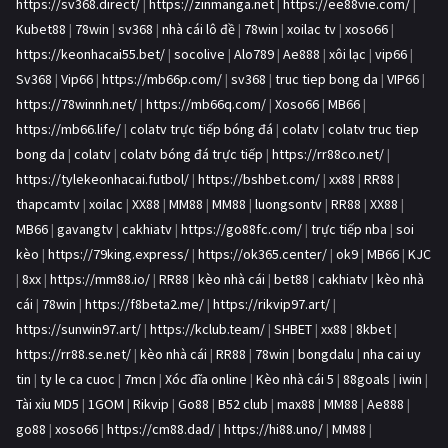
https://sv368.direct/
|
https://zinmanga.net
|
https://ee88vie.com/
|
Kubet88
|
78win
|
sv368
|
nhà cái lô đề
|
78win
|
xoilac tv
|
xoso66
|
https://keonhacai55.bet/
|
socolive
|
Alo789
|
Ae888
|
xôi lạc
|
vip66
|
Sv368
|
Vip66
|
https://mb66p.com/
|
sv368
|
truc tiep bong da
|
VIP66
|
https://78winnh.net/
|
https://mb66q.com/
|
Xoso66
|
MB66
|
https://mb66.life/
|
colatv trực tiếp bóng đá
|
colatv
|
colatv truc tiep
bong da
|
colatv
|
colatv bóng đá trực tiếp
|
https://rr88co.net/
|
https://tylekeonhacai.futbol/
|
https://bshbet.com/
|
xx88
|
RR88
|
thapcamtv
|
xoilac
|
XX88
|
MM88
|
MM88
|
luongsontv
|
RR88
|
XX88
|
MB66
|
gavangtv
|
cakhiatv
|
https://go88fc.com/
|
trực tiếp nba
|
soi
kèo
|
https://79king.express/
|
https://ok365.center/
|
ok9
|
MB66
|
KJC
|
8xx
|
https://mm88.io/
|
RR88
|
kèo nhà cái
|
bet88
|
cakhiatv
|
kèo nhà
cái
|
78win
|
https://f8beta2.me/
|
https://rikvip97.art/
|
https://sunwin97.art/
|
https://kclub.team/
|
SHBET
|
xx88
|
8kbet
|
https://rr88.se.net/
|
kèo nhà cái
|
RR88
|
78win
|
bongdalu
|
nha cai uy
tin
|
ty le ca cuoc
|
7mcn
|
Xóc đĩa online
|
Kèo nhà cái 5
|
88goals
|
iwin
|
Tài xỉu MD5
|
1GOM
|
Rikvip
|
Go88
|
B52 club
|
max88
|
MM88
|
Ae888
|
go88
|
xoso66
|
https://cm88.dad/
|
https://hi88.uno/
|
MM88
|