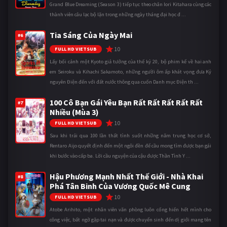
Grand Blue Dreaming (Season 3) tiếp tục theo chân Iori Kitahara cùng các
thành viên câu lạc bộ lặn trong những ngày tháng đại học đ ...
Tia Sáng Của Ngày Mai
#6
10
FULL HD VIETSUB
Lấy bối cảnh một Kyoto giả tưởng của thế kỷ 20, bộ phim kể về hai anh
em Seiroku và Kihachi Sakamoto, những người ôm ấp khát vọng đưa Kỷ
nguyên Điện đến với đất nước thông qua cuốn Danh mục Điện th ...
100 Cô Bạn Gái Yêu Bạn Rất Rất Rất Rất Rất
#7
Nhiều (Mùa 3)
10
FULL HD VIETSUB
Sau khi trải qua 100 lần thất tình suốt những năm trung học cơ sở,
Rentaro Aijo quyết định đến một ngôi đền để cầu mong tìm được bạn gái
khi bước vào cấp ba. Lời cầu nguyện của cậu được Thần Tình Y ...
Hậu Phương Mạnh Nhất Thế Giới - Nhà Khai
#8
Phá Tân Binh Của Vương Quốc Mê Cung
10
FULL HD VIETSUB
Atobe Arihito, một nhân viên văn phòng luôn cống hiến hết mình cho
công việc, bất ngờ gặp tai nạn và được chuyển sinh đến dị giới mang tên