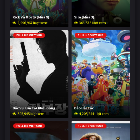
Rick Và Morty (Mùa 9)
Silo (Mùa 3)
2,996,967 lượt xem
363,575 lượt xem
FULL HD VIETSUB
FULL HD VIETSUB
Đặc Vụ Kim Tái Khởi Động
Đảo Hải Tặc
595,945 lượt xem
4,205,244 lượt xem
FULL HD VIETSUB
FULL HD VIETSUB