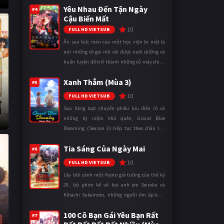
Yêu Nhau Đến Tận Ngày
loại đến bờ vực diệ ...
#4
Cậu Biến Mất
10
FULL HD VIETSUB
Ẩn sau bức màn của một học viện bí mật là
nơi những cô gái mồ côi được nuôi dưỡng và
huấn luyện để trở thành những cỗ máy chiến
đấu. Trong thế giới khắc nghiệt ấy, cái chết
Xanh Thẳm (Mùa 3)
được xem là điều hiển nh ...
#5
10
FULL HD VIETSUB
Sau hàng loạt chuyến phiêu lưu điên rồ và
những kỷ niệm khó quên, Grand Blue
Dreaming (Season 3) tiếp tục theo chân Iori
Kitahara cùng các thành viên câu lạc bộ lặn
Tia Sáng Của Ngày Mai
trong những ngày tháng đại học đ ...
#6
10
FULL HD VIETSUB
Lấy bối cảnh một Kyoto giả tưởng của thế kỷ
20, bộ phim kể về hai anh em Seiroku và
Kihachi Sakamoto, những người ôm ấp khát
vọng đưa Kỷ nguyên Điện đến với đất nước
100 Cô Bạn Gái Yêu Bạn Rất
thông qua cuốn Danh mục Điện th ...
#7