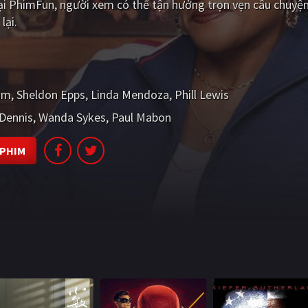
ại PhimFun, người xem có thể tận hưởng trọn vẹn câu chuyệ
lại.
am
Sheldon Epps
Linda Mendoza
Phill Lewis
 Dennis
Wanda Sykes
Paul Mabon
 PHIM