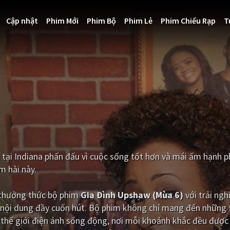
Cập nhật
Phim Mới
Phim Bộ
Phim Lẻ
Phim Chiếu Rạp
T
 tại Indiana phấn đấu vì cuộc sống tốt hơn và mái ấm hạnh p
m hài này.
i thưởng thức bộ phim
Gia Đình Upshaw (Mùa 6)
với trải ng
 nội dung đầy cuốn hút. Bộ phim không chỉ mang đến những t
hế giới điện ảnh sống động, nơi mỗi khoảnh khắc đều được 