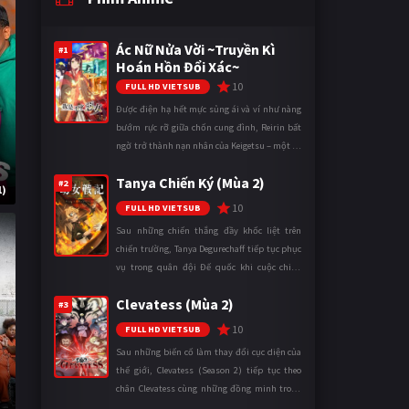
Ác Nữ Nửa Vời ~Truyền Kì
#1
Hoán Hồn Đổi Xác~
10
FULL HD VIETSUB
Được điện hạ hết mực sủng ái và ví như nàng
bướm rực rỡ giữa chốn cung đình, Reirin bất
ngờ trở thành nạn nhân của Keigetsu – một kẻ
sống ký sinh trong triều đình đã sử dụng ma
Tanya Chiến Ký (Mùa 2)
thuật để hoán đổi th ...
#2
1)
10
FULL HD VIETSUB
Sau những chiến thắng đầy khốc liệt trên
chiến trường, Tanya Degurechaff tiếp tục phục
vụ trong quân đội Đế quốc khi cuộc chiến
ngày càng leo thang và mở rộng trên nhiều
Clevatess (Mùa 2)
mặt trận. Dù sở hữu tài năn ...
#3
10
FULL HD VIETSUB
Sau những biến cố làm thay đổi cục diện của
thế giới, Clevatess (Season 2) tiếp tục theo
chân Clevatess cùng những đồng minh trong
cuộc chiến chống lại các thế lực đang đẩy nhân