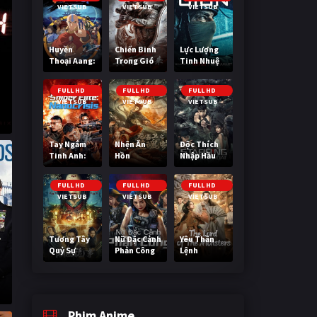
VIETSUB
VIETSUB
VIETSUB
Huyền
Chiến Binh
Lực Lượng
Thoại Aang:
Trong Gió
Tinh Nhuệ
Tiết Khí Sư
Cuối Cùng
FULL HD
FULL HD
FULL HD
VIETSUB
VIETSUB
VIETSUB
Tay Ngắm
Nhện Ăn
Độc Thích
Tinh Anh:
Hồn
Nhập Hầu
Nguy Cơ
Nano
FULL HD
FULL HD
FULL HD
VIETSUB
VIETSUB
VIETSUB
Tương Tây
Nữ Đặc Cảnh
Yêu Thần
Quỷ Sự
Phản Công
Lệnh
Phim Anime