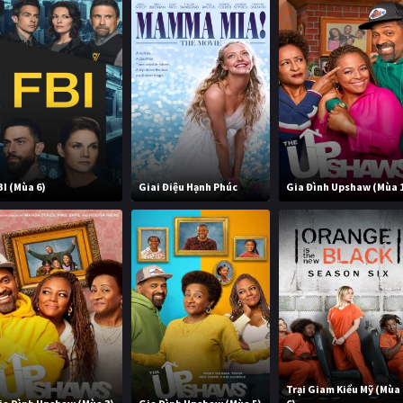
BI (Mùa 6)
Giai Điệu Hạnh Phúc
Gia Đình Upshaw (Mùa 
Trại Giam Kiểu Mỹ (Mùa