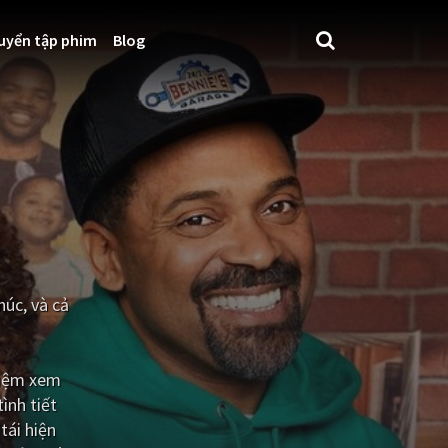
uyển tập phim
Blog
húc, và cả
hiệm xem
ình tiết
tái hiện