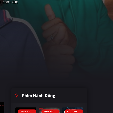
n, cảm xúc
Phim Hành Động
FULL HD
FULL HD
FULL HD