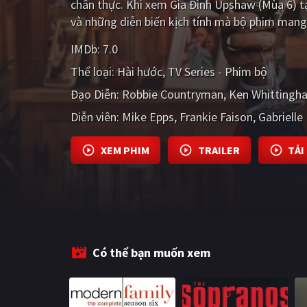
chân thực. Khi xem Gia Đình Upshaw (Mùa 6) t
và những diễn biến kịch tính mà bộ phim mang 
IMDb:
7.0
Thể loại:
Hài hước
TV Series - Phim bộ
Đạo Diễn:
Robbie Countryman
Ken Whittingh
Diễn viên:
Mike Epps
Frankie Faison
Gabrielle
XEM PHIM
TRAILER
TẢI
Có thể bạn muốn xem