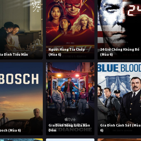
Người Hùng Tia Chớp
24 Giờ Chống Khủng Bố
ia Đình Tiểu Mẫn
(Mùa 6)
(Mùa 6)
Gia Đình Sống Giữa Màn
Gia Đình Cảnh Sát (Mùa
osch (Mùa 6)
Đêm
6)