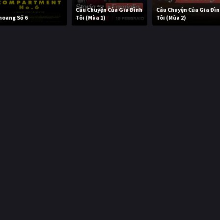
Câu Chuyện Của Gia Đình
Câu Chuyện Của Gia Đì
hoang Số 6
Tôi (Mùa 1)
Tôi (Mùa 2)