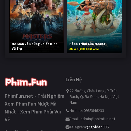
He-Man Và Những Chiến Binh
Hành Trình Của Moana
Vũ Trụ
488,081 lượt xem
236,592 lượt xem
Liên Hệ
22 đường Châu Long, P. Trúc
PhimFun.net - Trải Nghiệm
Bạch, Q. Ba Đình, Hà Nội, Việt
Nam
Xem Phim Fun Mượt Mà
Hotline: 0985646233
Nhất - Xem Phim Phải Vui
Vẻ
Email:
admin@phimfun.net
Telegram:
@golden885