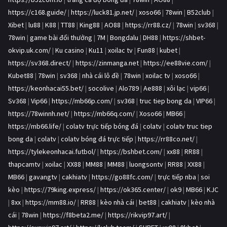
https://c168.guide/
|
https://luck81.jp.net/
|
xoso66
|
78win
|
B52club
|
Xibet
|
lu88
|
K88
|
TT88
|
King88
|
AO88
|
https://rr88.cz/
|
78win
|
sv368
|
78win
|
game bài đổi thưởng
|
7M
|
Bongdalu
|
DH88
|
https://shbet-
okvip.uk.com/
|
Ku casino
|
Ku11
|
xoilac tv
|
Fun88
|
kubet
|
https://sv368.direct/
|
https://zinmanga.net
|
https://ee88vie.com/
|
Kubet88
|
78win
|
sv368
|
nhà cái lô đề
|
78win
|
xoilac tv
|
xoso66
|
https://keonhacai55.bet/
|
socolive
|
Alo789
|
Ae888
|
xôi lạc
|
vip66
|
Sv368
|
Vip66
|
https://mb66p.com/
|
sv368
|
truc tiep bong da
|
VIP66
|
https://78winnh.net/
|
https://mb66q.com/
|
Xoso66
|
MB66
|
https://mb66.life/
|
colatv trực tiếp bóng đá
|
colatv
|
colatv truc tiep
bong da
|
colatv
|
colatv bóng đá trực tiếp
|
https://rr88co.net/
|
https://tylekeonhacai.futbol/
|
https://bshbet.com/
|
xx88
|
RR88
|
thapcamtv
|
xoilac
|
XX88
|
MM88
|
MM88
|
luongsontv
|
RR88
|
XX88
|
MB66
|
gavangtv
|
cakhiatv
|
https://go88fc.com/
|
trực tiếp nba
|
soi
kèo
|
https://79king.express/
|
https://ok365.center/
|
ok9
|
MB66
|
KJC
|
8xx
|
https://mm88.io/
|
RR88
|
kèo nhà cái
|
bet88
|
cakhiatv
|
kèo nhà
cái
|
78win
|
https://f8beta2.me/
|
https://rikvip97.art/
|