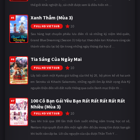
thế giới khắc nghiệt ấy, cái chết được xem là điều hiển nh ...
Xanh Thẳm (Mùa 3)
#5
10
FULL HD VIETSUB
Sau hàng loạt chuyến phiêu lưu điên rồ và những kỷ niệm khó quên,
Grand Blue Dreaming (Season 3) tiếp tục theo chân Iori Kitahara cùng các
thành viên câu lạc bộ lặn trong những ngày tháng đại học đ ...
Tia Sáng Của Ngày Mai
#6
10
FULL HD VIETSUB
Lấy bối cảnh một Kyoto giả tưởng của thế kỷ 20, bộ phim kể về hai anh
em Seiroku và Kihachi Sakamoto, những người ôm ấp khát vọng đưa Kỷ
nguyên Điện đến với đất nước thông qua cuốn Danh mục Điện th ...
100 Cô Bạn Gái Yêu Bạn Rất Rất Rất Rất Rất
#7
Nhiều (Mùa 3)
10
FULL HD VIETSUB
Sau khi trải qua 100 lần thất tình suốt những năm trung học cơ sở,
Rentaro Aijo quyết định đến một ngôi đền để cầu mong tìm được bạn gái
khi bước vào cấp ba. Lời cầu nguyện của cậu được Thần Tình Y ...