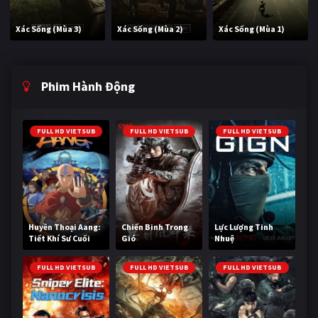
Xác Sống (Mùa 3)
Xác Sống (Mùa 2)
Xác Sống (Mùa 1)
Phim Hành Động
FULL HD VIETSUB
FULL HD VIETSUB
FULL HD VIETSUB
Huyền Thoại Aang:
Chiến Binh Trong
Lực Lượng Tinh
Tiết Khí Sư Cuối
Gió
Nhuệ
Cùng
FULL HD VIETSUB
FULL HD VIETSUB
FULL HD VIETSUB