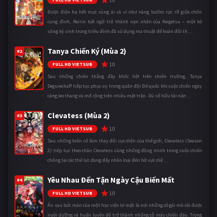
Được điện hạ hết mực sủng ái và ví như nàng bướm rực rỡ giữa chốn
cung đình, Reirin bất ngờ trở thành nạn nhân của Keigetsu – một kẻ
sống ký sinh trong triều đình đã sử dụng ma thuật để hoán đổi th ...
Tanya Chiến Ký (Mùa 2)
#2
10
FULL HD VIETSUB
Sau những chiến thắng đầy khốc liệt trên chiến trường, Tanya
Degurechaff tiếp tục phục vụ trong quân đội Đế quốc khi cuộc chiến ngày
càng leo thang và mở rộng trên nhiều mặt trận. Dù sở hữu tài năn ...
Clevatess (Mùa 2)
#3
10
FULL HD VIETSUB
Sau những biến cố làm thay đổi cục diện của thế giới, Clevatess (Season
2) tiếp tục theo chân Clevatess cùng những đồng minh trong cuộc chiến
chống lại các thế lực đang đẩy nhân loại đến bờ vực diệ ...
Yêu Nhau Đến Tận Ngày Cậu Biến Mất
#4
10
FULL HD VIETSUB
Ẩn sau bức màn của một học viện bí mật là nơi những cô gái mồ côi được
nuôi dưỡng và huấn luyện để trở thành những cỗ máy chiến đấu. Trong