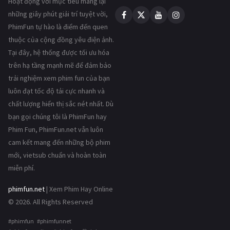
Hoạt động với mục tiêu mang lại
những giây phút giải trí tuyệt vời,
PhimFun tự hào là điểm đến quen
thuộc của cộng đồng yêu điện ảnh.
Tại đây, hệ thống được tối ưu hóa
trên hạ tầng mạnh mẽ để đảm bảo
trải nghiệm xem phim fun của bạn
luôn đạt tốc độ tải cực nhanh và
chất lượng hiển thị sắc nét nhất. Dù
bạn gọi chúng tôi là PhimFun hay
Phim Fun, PhimFun.net vẫn luôn
cam kết mang đến những bộ phim
mới, vietsub chuẩn và hoàn toàn
miễn phí.
phimfun.net
| Xem Phim Hay Online
© 2026. All Rights Reserved
#phimfun #phimfunnet