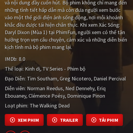
và nội dung đầy cuốn hút. Bộ phim không chỉ mang đến
những tình tiết hấp dẫn mà còn đưa người xem bước
Giật gân
Gia đình
vào một thế giới điện ảnh sống động, nơi mỗi khoảnh
Bí ẩn
Lịch sử
khắc đều được tái hiện chân thực. Khi xem Xác Sống:
Daryl Dixon (Mùa 1) tại PhimFun, người xem có thể tận
Viễn Tây
Tiểu sử
hưởng trọn vẹn câu chuyện, cảm xúc và những diễn biến
GameShow
DramaTV
kịch tính mà bộ phim mang lại.
IMDb:
8.0
QUỐC GIA
Thể loại:
Kinh dị
TV Series - Phim bộ
Âu - Mỹ
Trung Quốc - Hồng Kông
Đạo Diễn:
Tim Southam
Greg Nicotero
Daniel Percival
Hàn Quốc
Nhật Bản
Diễn viên:
Norman Reedus
Ned Dennehy
Eriq
Ebouaney
Clémence Poésy
Dominique Pinon
Ấn Độ
Việt Nam
Loạt phim:
The Walking Dead
Tổng hợp
XEM PHIM
TRAILER
TẢI PHIM
CẬP NHẬT