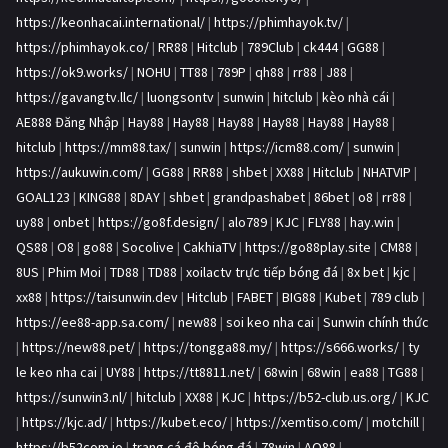
https://keonhacai.international/
|
https://phimhayok.tv/
|
https://phimhayok.co/
|
RR88
|
Hitclub
|
789Club
|
ck444
|
GG88
|
https://ok9.works/
|
NOHU
|
TT88
|
789P
|
qh88
|
rr88
|
J88
|
https://gavangtv.llc/
|
luongsontv
|
sunwin
|
hitclub
|
kèo nhà cái
|
AE888 Đăng Nhập
|
Hay88
|
Hay88
|
Hay88
|
Hay88
|
Hay88
|
Hay88
|
hitclub
|
https://mm88.tax/
|
sunwin
|
https://icm88.com/
|
sunwin
|
https://aukuwin.com/
|
GG88
|
RR88
|
shbet
|
XX88
|
Hitclub
|
NHATVIP
|
GOAL123
|
KING88
|
8DAY
|
shbet
|
grandpashabet
|
86bet
|
o8
|
rr88
|
uy88
|
onbet
|
https://go8f.design/
|
alo789
|
KJC
|
FLY88
|
hay.win
|
QS88
|
O8
|
go88
|
Socolive
|
CakhiaTV
|
https://go88play.site
|
CM88
|
8US
|
Phim Moi
|
TD88
|
TD88
|
xoilactv trực tiếp bóng đá
|
8x bet
|
kjc
|
xx88
|
https://taisunwin.dev
|
Hitclub
|
FABET
|
BIG88
|
Kubet
|
789 club
|
https://ee88-app.sa.com/
|
new88
|
soi keo nha cai
|
Sunwin chính thức
|
https://new88.pet/
|
https://tongga88.my/
|
https://s666.works/
|
ty
le keo nha cai
|
UY88
|
https://tt8811.net/
|
68win
|
68win
|
ea88
|
TG88
|
https://sunwin3.nl/
|
hitclub
|
XX88
|
KJC
|
https://b52-club.us.org/
|
KJC
|
https://kjc.ad/
|
https://kubet.eco/
|
https://xemtiso.com/
|
motchill
|
https://b52com.io
|
trang cá độ bóng đá
|
78win
|
AO88
|