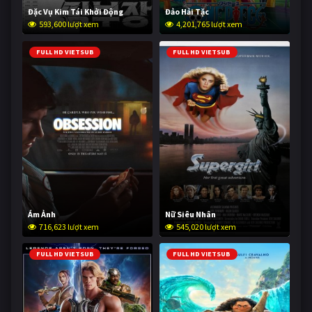
Đặc Vụ Kim Tái Khởi Động
Đảo Hải Tặc
593,600 lượt xem
4,201,765 lượt xem
FULL HD VIETSUB
FULL HD VIETSUB
Ám Ảnh
Nữ Siêu Nhân
716,623 lượt xem
545,020 lượt xem
FULL HD VIETSUB
FULL HD VIETSUB