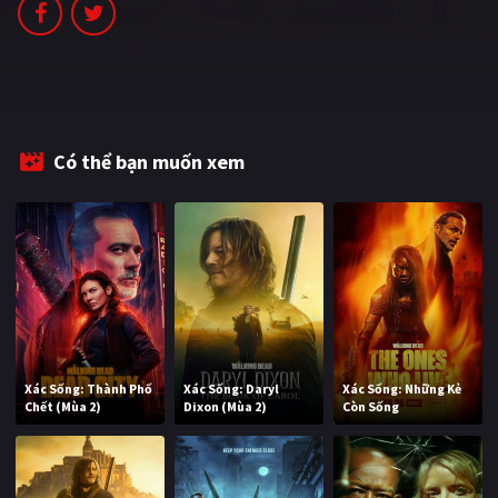
PHIM MỚI
PHIM BỘ
PHIM LẺ
PHIM CHIẾU RẠP
Có thể bạn muốn xem
TUYỂN TẬP PHIM
BLOG
Xác Sống: Thành Phố
Xác Sống: Daryl
Xác Sống: Những Kẻ
Chết (Mùa 2)
Dixon (Mùa 2)
Còn Sống