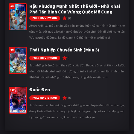
Hậu Phương Mạnh Nhất Thế Giới - Nhà Khai
#8
Phá Tân Binh Của Vương Quốc Mê Cung
10
FULL HD VIETSUB
Atobe Arihito, một nhân viên văn phòng luôn cống hiến hết mình cho
công việc, bất ngờ gặp tai nạn và được chuyển sinh đến dị giới mang tên
Vương quốc Mê Cung. Tại đây, anh trở thành một mạo hiểm gi ...
Thất Nghiệp Chuyển Sinh (Mùa 3)
#9
5
FULL HD VIETSUB
Sau những biến cố làm thay đổi cuộc đời, Rudeus Greyrat tiếp tục bước
vào một hành trình mới để trưởng thành cả về sức mạnh lẫn tinh thần.
Khi đối mặt với những thử thách ngày càng khắc nghiệt, anh ...
Đuốc Đen
#10
10
FULL HD VIETSUB
Jirô là một cậu bé được ông nuôi dưỡng và rèn luyện để trở thành ninja,
đồng thời sở hữu khả năng đặc biệt có thể giao tiếp với các loài động vật.
Bị mọi người xa lánh vì sự khác biệt của mình, cậu ...