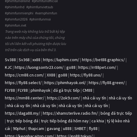
#phimfunonline #phimfunofficial
#phimfunhd #phimfunvietsub
#phimfunmienphi #xemphimfun
#phimfun2026 #phimfunmoi
#phimfun.net
Trang web này không lưu trữ bất kỳ tệp
nào trên máy chủ của chúng tôi, chúng
tôi chỉ liên kết với phương tiện được lưu
trữ trên các dịch vụ của bên thứ 3.
Sv388
|
Sv368
|
xx88
|
https://luphim.com/
|
https://bet88.graphics/
|
KJC
|
https://luongsontv23.com/
|
go88
|
https://rr88pet.com/
|
https://cm88.cn.com/
|
XX88
|
go88
|
https://fly88.uno/
|
https://fly88.select/
|
https://phimhayok.onl/
|
https://fly88.green/
|
FLY88
|
FLY88
|
phimhayok
|
đá gà trực tiếp
|
CM88
|
https://mm88.center/
|
https://2ok9.com/
|
nhà cái uy tín
|
nhà cái uy tín
|
nhà cái uy tín
|
nhà cái uy tín
|
nhà cái uy tín
|
nhà cái uy tín
|
https://daga88.my/
|
https://xhamsterlive.radio.fm/
|
bóng đá trực tiếp
|
trực tiếp bóng đá
|
trực tiếp bóng đá hôm nay
|
ca khia
|
tỷ lệ kèo nhà
cái
|
90phut
|
thapcam
|
gavang
|
u888
|
SHBET
|
fly88
|
https://keonhacaitop.com/
|
https://go88.tokyo/
|