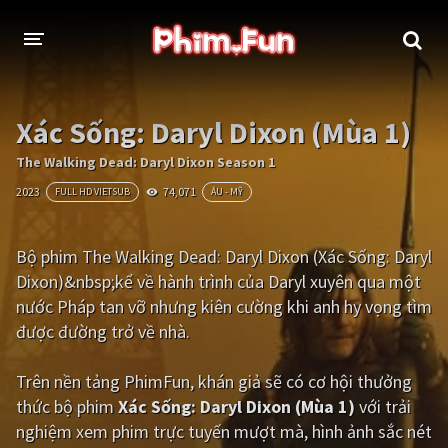
THỂ LOẠI
Xác Sống: Daryl Dixon (Mùa 1)
Thần thoại - Cổ trang
Hành động
The Walking Dead: Daryl Dixon Season 1
2023
74,071
FULL HD VIETSUB
ÂU - MỸ
Tâm lý
Chiến tranh
Võ thuật - Kiếm hiệp
Nhạc kịch
Bộ phim The Walking Dead: Daryl Dixon (Xác Sống: Daryl
Dixon)&nbsp;kể về hành trình của Daryl xuyên qua một
Kinh dị
Tội phạm - Hình sự
nước Pháp tan vỡ nhưng kiên cường khi anh hy vọng tìm
Phiêu lưu
Hài hước
được đường trở về nhà.
Viễn tưởng
Khoa học - Tài liệu
Trên nền tảng
PhimFun
, khán giả sẽ có cơ hội thưởng
Hoạt hình
Thể thao
thức bộ phim
Xác Sống: Daryl Dixon (Mùa 1)
với trải
nghiệm xem phim trực tuyến mượt mà, hình ảnh sắc nét
Tình cảm - Lãng mạn
Kỳ ảo