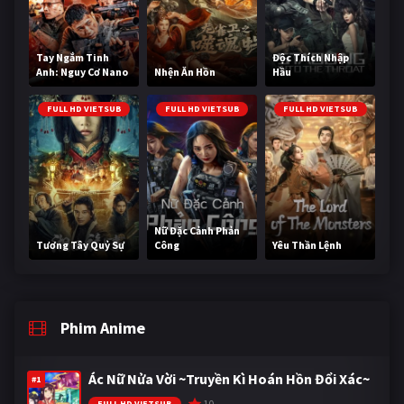
Tay Ngắm Tinh
Độc Thích Nhập
Anh: Nguy Cơ Nano
Nhện Ăn Hồn
Hầu
FULL HD VIETSUB
FULL HD VIETSUB
FULL HD VIETSUB
Nữ Đặc Cảnh Phản
Tương Tây Quỷ Sự
Công
Yêu Thần Lệnh
Phim Anime
Ác Nữ Nửa Vời ~Truyền Kì Hoán Hồn Đổi Xác~
#1
10
FULL HD VIETSUB