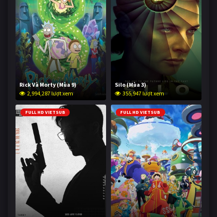
Rick Và Morty (Mùa 9)
Silo (Mùa 3)
2,994,287 lượt xem
355,947 lượt xem
FULL HD VIETSUB
FULL HD VIETSUB