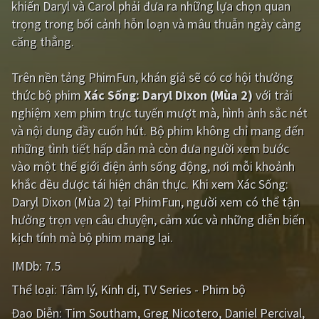
khiến Daryl và Carol phải đưa ra những lựa chọn quan
trọng trong bối cảnh hỗn loạn và mâu thuẫn ngày càng
Giật gân
Gia đình
căng thẳng.
Bí ẩn
Lịch sử
Trên nền tảng
PhimFun
, khán giả sẽ có cơ hội thưởng
Viễn Tây
Tiểu sử
thức bộ phim
Xác Sống: Daryl Dixon (Mùa 2)
với trải
GameShow
DramaTV
nghiệm xem phim trực tuyến mượt mà, hình ảnh sắc nét
và nội dung đầy cuốn hút. Bộ phim không chỉ mang đến
QUỐC GIA
những tình tiết hấp dẫn mà còn đưa người xem bước
vào một thế giới điện ảnh sống động, nơi mỗi khoảnh
Âu - Mỹ
Trung Quốc - Hồng Kông
khắc đều được tái hiện chân thực. Khi xem Xác Sống:
Daryl Dixon (Mùa 2) tại PhimFun, người xem có thể tận
Hàn Quốc
Nhật Bản
hưởng trọn vẹn câu chuyện, cảm xúc và những diễn biến
Ấn Độ
Việt Nam
kịch tính mà bộ phim mang lại.
Tổng hợp
IMDb:
7.5
Thể loại:
Tâm lý
Kinh dị
TV Series - Phim bộ
CẬP NHẬT
Đạo Diễn:
Tim Southam
Greg Nicotero
Daniel Percival