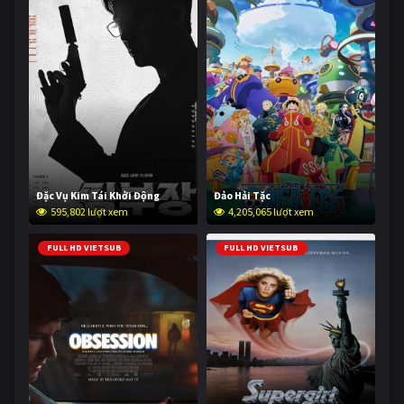
Đặc Vụ Kim Tái Khởi Động
Đảo Hải Tặc
595,802 lượt xem
4,205,065 lượt xem
FULL HD VIETSUB
FULL HD VIETSUB