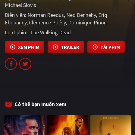
Michael Slovis
PHIM MỚI
Diễn viên:
Norman Reedus
Ned Dennehy
Eriq
PHIM BỘ
Ebouaney
Clémence Poésy
Dominique Pinon
PHIM LẺ
Loạt phim:
The Walking Dead
PHIM CHIẾU RẠP
XEM PHIM
TRAILER
TẢI PHIM
TUYỂN TẬP PHIM
BLOG
Có thể bạn muốn xem