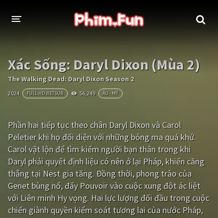
THỂ LOẠI
Xác Sống: Daryl Dixon (Mùa 2)
Thần thoại - Cổ trang
Hành động
The Walking Dead: Daryl Dixon Season 2
2024
56,249
FULL HD VIETSUB
ÂU - MỸ
Tâm lý
Chiến tranh
Võ thuật - Kiếm hiệp
Nhạc kịch
Phần hai tiếp tục theo chân Daryl Dixon và Carol
Peletier khi họ đối diện với những bóng ma quá khứ.
Kinh dị
Tội phạm - Hình sự
Carol vật lộn để tìm kiếm người bạn thân trong khi
Phiêu lưu
Hài hước
Daryl phải quyết định liệu có nên ở lại Pháp, khiến căng
thẳng tại Nest gia tăng. Đồng thời, phong trào của
Viễn tưởng
Khoa học - Tài liệu
Genet bùng nổ, đẩy Pouvoir vào cuộc xung đột ác liệt
Hoạt hình
Thể thao
với Liên minh Hy vọng. Hai lực lượng đối đầu trong cuộc
chiến giành quyền kiểm soát tương lai của nước Pháp,
Tình cảm - Lãng mạn
Kỳ ảo