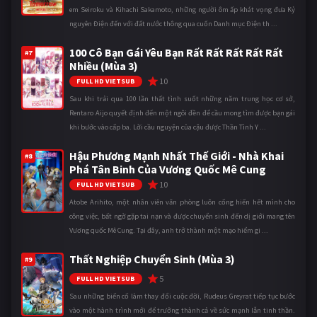
em Seiroku và Kihachi Sakamoto, những người ôm ấp khát vọng đưa Kỷ
nguyên Điện đến với đất nước thông qua cuốn Danh mục Điện th ...
100 Cô Bạn Gái Yêu Bạn Rất Rất Rất Rất Rất
#7
Nhiều (Mùa 3)
10
FULL HD VIETSUB
Sau khi trải qua 100 lần thất tình suốt những năm trung học cơ sở,
Rentaro Aijo quyết định đến một ngôi đền để cầu mong tìm được bạn gái
khi bước vào cấp ba. Lời cầu nguyện của cậu được Thần Tình Y ...
Hậu Phương Mạnh Nhất Thế Giới - Nhà Khai
#8
Phá Tân Binh Của Vương Quốc Mê Cung
10
FULL HD VIETSUB
Atobe Arihito, một nhân viên văn phòng luôn cống hiến hết mình cho
công việc, bất ngờ gặp tai nạn và được chuyển sinh đến dị giới mang tên
Vương quốc Mê Cung. Tại đây, anh trở thành một mạo hiểm gi ...
Thất Nghiệp Chuyển Sinh (Mùa 3)
#9
5
FULL HD VIETSUB
Sau những biến cố làm thay đổi cuộc đời, Rudeus Greyrat tiếp tục bước
vào một hành trình mới để trưởng thành cả về sức mạnh lẫn tinh thần.