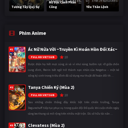
Nữ Đặc Cảnh Phản
Tương Tây Quỷ Sự
Công
Yêu Thần Lệnh
Phim Anime
Ác Nữ Nửa Vời ~Truyền Kì Hoán Hồn Đổi Xác~
#1
10
FULL HD VIETSUB
Được điện hạ hết mực sủng ái và ví như nàng bướm rực rỡ giữa chốn
cung đình, Reirin bất ngờ trở thành nạn nhân của Keigetsu – một kẻ
sống ký sinh trong triều đình đã sử dụng ma thuật để hoán đổi th ...
Tanya Chiến Ký (Mùa 2)
#2
10
FULL HD VIETSUB
Sau những chiến thắng đầy khốc liệt trên chiến trường, Tanya
Degurechaff tiếp tục phục vụ trong quân đội Đế quốc khi cuộc chiến ngày
càng leo thang và mở rộng trên nhiều mặt trận. Dù sở hữu tài năn ...
Clevatess (Mùa 2)
#3