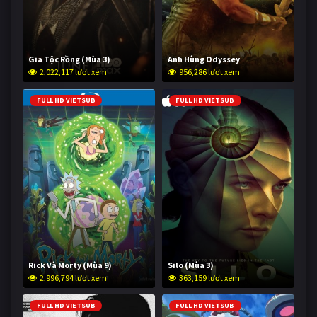
Gia Tộc Rồng (Mùa 3)
Anh Hùng Odyssey
2,022,117 lượt xem
956,286 lượt xem
FULL HD VIETSUB
FULL HD VIETSUB
Rick Và Morty (Mùa 9)
Silo (Mùa 3)
2,996,794 lượt xem
363,159 lượt xem
FULL HD VIETSUB
FULL HD VIETSUB