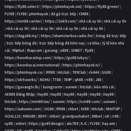
https://fly88.select/
|
https://phimhayok.onl/
|
https://fly88.green/
|
FLY88
|
FLY88
|
phimhayok
|
đá gà trực tiếp
|
CM88
|
https://mm88.center/
|
https://2ok9.com/
|
nhà cái uy tín
|
nhà cái uy tín
|
nhà cái uy tín
|
nhà cái uy tín
|
nhà cái uy tín
|
nhà cái uy tín
|
https://daga88.my/
|
https://xhamsterlive.radio.fm/
|
bóng đá trực tiếp
|
trực tiếp bóng đá
|
trực tiếp bóng đá hôm nay
|
ca khia
|
tỷ lệ kèo nhà
cái
|
90phut
|
thapcam
|
gavang
|
u888
|
SHBET
|
fly88
|
https://keonhacaitop.com/
|
https://go88.tokyo/
|
https://keonhacai.international/
|
https://phimhayok.tv/
|
https://phimhayok.co/
|
RR88
|
Hitclub
|
789Club
|
ck444
|
GG88
|
https://ok9.works/
|
NOHU
|
TT88
|
789P
|
qh88
|
rr88
|
J88
|
https://gavangtv.llc/
|
luongsontv
|
sunwin
|
hitclub
|
kèo nhà cái
|
AE888 Đăng Nhập
|
Hay88
|
Hay88
|
Hay88
|
Hay88
|
Hay88
|
Hay88
|
hitclub
|
https://mm88.tax/
|
sunwin
|
https://icm88.com/
|
sunwin
|
https://aukuwin.com/
|
GG88
|
RR88
|
shbet
|
XX88
|
Hitclub
|
NHATVIP
|
GOAL123
|
KING88
|
8DAY
|
shbet
|
grandpashabet
|
86bet
|
o8
|
rr88
|
uy88
|
onbet
|
https://go8f.design/
|
alo789
|
KJC
|
FLY88
|
hay.win
|
QS88
|
O8
|
go88
|
Socolive
|
CakhiaTV
|
https://go88play.site
|
CM88
|