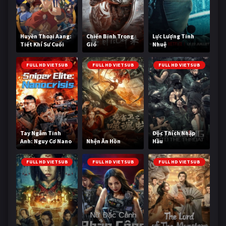
Huyền Thoại Aang:
Chiến Binh Trong
Lực Lượng Tinh
Tiết Khí Sư Cuối
Gió
Nhuệ
Cùng
FULL HD VIETSUB
FULL HD VIETSUB
FULL HD VIETSUB
Tay Ngắm Tinh
Độc Thích Nhập
Anh: Nguy Cơ Nano
Nhện Ăn Hồn
Hầu
FULL HD VIETSUB
FULL HD VIETSUB
FULL HD VIETSUB