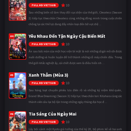
10
FULL HD VIETSUB
Sau những biến cố làm thay đổi cục diện của thế giới, Clevatess (Season
2) tiếp tục theo chân Clevatess cùng những đồng minh trong cuộc chiến
chống lại các thế lực đang đẩy nhân loại đến bờ vực diệ ...
Yêu Nhau Đến Tận Ngày Cậu Biến Mất
#4
10
FULL HD VIETSUB
Ẩn sau bức màn của một học viện bí mật là nơi những cô gái mồ côi được
nuôi dưỡng và huấn luyện để trở thành những cỗ máy chiến đấu. Trong
thế giới khắc nghiệt ấy, cái chết được xem là điều hiển nh ...
Xanh Thẳm (Mùa 3)
#5
10
FULL HD VIETSUB
Sau hàng loạt chuyến phiêu lưu điên rồ và những kỷ niệm khó quên,
Grand Blue Dreaming (Season 3) tiếp tục theo chân Iori Kitahara cùng các
thành viên câu lạc bộ lặn trong những ngày tháng đại học đ ...
Tia Sáng Của Ngày Mai
#6
10
FULL HD VIETSUB
Lấy bối cảnh một Kyoto giả tưởng của thế kỷ 20, bộ phim kể về hai anh