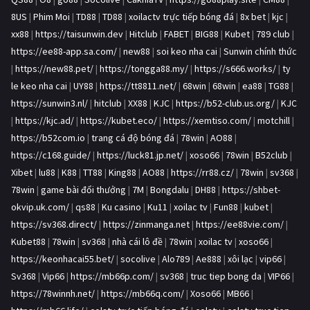
8US
|
Phim Moi
|
TD88
|
TD88
|
xoilactv trực tiếp bóng đá
|
8x bet
|
kjc
|
xx88
|
https://taisunwin.dev
|
Hitclub
|
FABET
|
BIG88
|
Kubet
|
789 club
|
https://ee88-app.sa.com/
|
new88
|
soi keo nha cai
|
Sunwin chính thức
|
https://new88.pet/
|
https://tongga88.my/
|
https://s666.works/
|
ty
le keo nha cai
|
UY88
|
https://tt8811.net/
|
68win
|
68win
|
ea88
|
TG88
|
https://sunwin3.nl/
|
hitclub
|
XX88
|
KJC
|
https://b52-club.us.org/
|
KJC
|
https://kjc.ad/
|
https://kubet.eco/
|
https://xemtiso.com/
|
motchill
|
https://b52com.io
|
trang cá độ bóng đá
|
78win
|
AO88
|
https://c168.guide/
|
https://luck81.jp.net/
|
xoso66
|
78win
|
B52club
|
Xibet
|
lu88
|
K88
|
TT88
|
King88
|
AO88
|
https://rr88.cz/
|
78win
|
sv368
|
78win
|
game bài đổi thưởng
|
7M
|
Bongdalu
|
DH88
|
https://shbet-
okvip.uk.com/
|
qs88
|
Ku casino
|
Ku11
|
xoilac tv
|
Fun88
|
kubet
|
https://sv368.direct/
|
https://zinmanga.net
|
https://ee88vie.com/
|
Kubet88
|
78win
|
sv368
|
nhà cái lô đề
|
78win
|
xoilac tv
|
xoso66
|
https://keonhacai55.bet/
|
socolive
|
Alo789
|
Ae888
|
xôi lạc
|
vip66
|
Sv368
|
Vip66
|
https://mb66p.com/
|
sv368
|
truc tiep bong da
|
VIP66
|
https://78winnh.net/
|
https://mb66q.com/
|
Xoso66
|
MB66
|