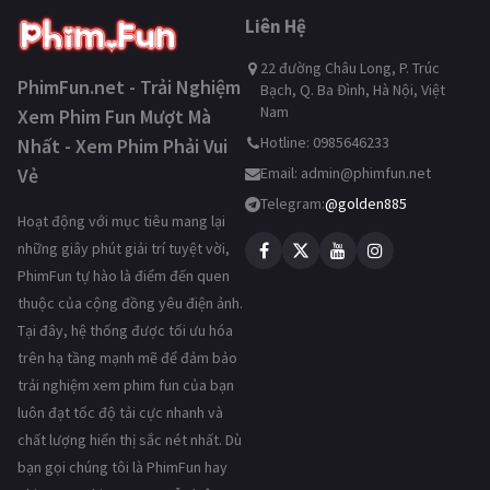
Liên Hệ
22 đường Châu Long, P. Trúc
PhimFun.net - Trải Nghiệm
Bạch, Q. Ba Đình, Hà Nội, Việt
Nam
Xem Phim Fun Mượt Mà
Hotline: 0985646233
Nhất - Xem Phim Phải Vui
Vẻ
Email:
admin@phimfun.net
Telegram:
@golden885
Hoạt động với mục tiêu mang lại
những giây phút giải trí tuyệt vời,
PhimFun tự hào là điểm đến quen
thuộc của cộng đồng yêu điện ảnh.
Tại đây, hệ thống được tối ưu hóa
trên hạ tầng mạnh mẽ để đảm bảo
trải nghiệm xem phim fun của bạn
luôn đạt tốc độ tải cực nhanh và
chất lượng hiển thị sắc nét nhất. Dù
bạn gọi chúng tôi là PhimFun hay