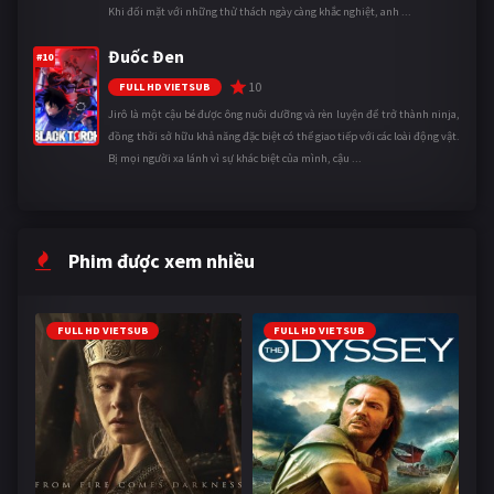
Khi đối mặt với những thử thách ngày càng khắc nghiệt, anh ...
Đuốc Đen
#10
10
FULL HD VIETSUB
Jirô là một cậu bé được ông nuôi dưỡng và rèn luyện để trở thành ninja,
đồng thời sở hữu khả năng đặc biệt có thể giao tiếp với các loài động vật.
Bị mọi người xa lánh vì sự khác biệt của mình, cậu ...
Phim được xem nhiều
FULL HD VIETSUB
FULL HD VIETSUB