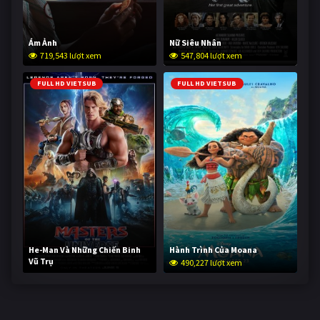
Ám Ảnh
Nữ Siêu Nhân
719,543 lượt xem
547,804 lượt xem
FULL HD VIETSUB
FULL HD VIETSUB
He-Man Và Những Chiến Binh
Hành Trình Của Moana
Vũ Trụ
490,227 lượt xem
238,857 lượt xem