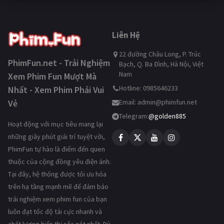
Liên Hệ
22 đường Châu Long, P. Trúc
PhimFun.net - Trải Nghiệm
Bạch, Q. Ba Đình, Hà Nội, Việt
Nam
Xem Phim Fun Mượt Mà
Hotline: 0985646233
Nhất - Xem Phim Phải Vui
Vẻ
Email:
admin@phimfun.net
Telegram:
@golden885
Hoạt động với mục tiêu mang lại
những giây phút giải trí tuyệt vời,
PhimFun tự hào là điểm đến quen
thuộc của cộng đồng yêu điện ảnh.
Tại đây, hệ thống được tối ưu hóa
trên hạ tầng mạnh mẽ để đảm bảo
trải nghiệm xem phim fun của bạn
luôn đạt tốc độ tải cực nhanh và