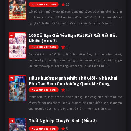
10
FULL HD VIETSUB
Lấy bối cảnh một Kyoto giả tưởng của thế kỷ 20, bộ phim kể về hai anh
em Seiroku và Kihachi Sakamoto, những người ôm ấp khát vọng đưa Kỷ
nguyên Điện đến với đất nước thông qua cuốn Danh mục Điện th ...
100 Cô Bạn Gái Yêu Bạn Rất Rất Rất Rất Rất
#7
Nhiều (Mùa 3)
10
FULL HD VIETSUB
Sau khi trải qua 100 lần thất tình suốt những năm trung học cơ sở,
Rentaro Aijo quyết định đến một ngôi đền để cầu mong tìm được bạn gái
khi bước vào cấp ba. Lời cầu nguyện của cậu được Thần Tình Y ...
Hậu Phương Mạnh Nhất Thế Giới - Nhà Khai
#8
Phá Tân Binh Của Vương Quốc Mê Cung
10
FULL HD VIETSUB
Atobe Arihito, một nhân viên văn phòng luôn cống hiến hết mình cho
công việc, bất ngờ gặp tai nạn và được chuyển sinh đến dị giới mang tên
Vương quốc Mê Cung. Tại đây, anh trở thành một mạo hiểm gi ...
Thất Nghiệp Chuyển Sinh (Mùa 3)
#9
5
FULL HD VIETSUB