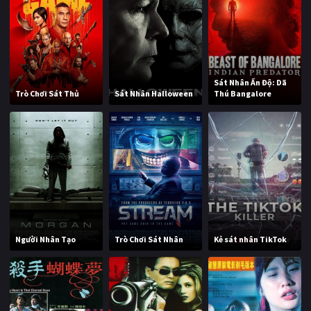
Sát Nhân Ấn Độ: Dã
Trò Chơi Sát Thủ
Sát Nhân Halloween
Thú Bangalore
Người Nhân Tạo
Trò Chơi Sát Nhân
Kẻ sát nhân TikTok