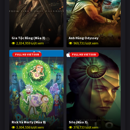
Gia Tộc Rồng (Mùa 3)
Anh Hùng Odyssey
2,034,959 lượt xem
969,731 lượt xem
FULL HD VIETSUB
FULL HD VIETSUB
Rick Và Morty (Mùa 9)
Silo (Mùa 3)
3,004,556 lượt xem
378,733 lượt xem