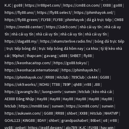
KJC
|
go88
|
https://rr88pet.com/
|
https://cm88.cn.com/
|
XX88
|
go88
|
https://fly88.uno/
|
https://fly88.select/
|
https://phimhayok.onl/
|
https://fly88.green/
|
FLY88
|
FLY88
|
phimhayok
|
đá gà trực tiếp
|
CM88
|
https://mm88.center/
|
https://2ok9.com/
|
nhà cái uy tín
|
nhà cái uy
tín
|
nhà cái uy tín
|
nhà cái uy tín
|
nhà cái uy tín
|
nhà cái uy tín
|
https://daga88.my/
|
https://xhamsterlive.radio.fm/
|
bóng đá trực tiếp
|
trực tiếp bóng đá
|
trực tiếp bóng đá hôm nay
|
ca khia
|
tỷ lệ kèo nhà
cái
|
90phut
|
thapcam
|
gavang
|
u888
|
SHBET
|
fly88
|
https://keonhacaitop.com/
|
https://go88.tokyo/
|
https://keonhacai.international/
|
https://phimhayok.tv/
|
https://phimhayok.co/
|
RR88
|
Hitclub
|
789Club
|
ck444
|
GG88
|
https://ok9.works/
|
NOHU
|
TT88
|
789P
|
qh88
|
rr88
|
J88
|
https://gavangtv.llc/
|
luongsontv
|
sunwin
|
hitclub
|
kèo nhà cái
|
AE888 Đăng Nhập
|
Hay88
|
Hay88
|
Hay88
|
Hay88
|
Hay88
|
Hay88
|
hitclub
|
https://mm88.tax/
|
sunwin
|
https://icm88.com/
|
sunwin
|
https://aukuwin.com/
|
GG88
|
RR88
|
shbet
|
XX88
|
Hitclub
|
NHATVIP
|
GOAL123
|
KING88
|
8DAY
|
shbet
|
grandpashabet
|
86bet
|
o8
|
rr88
|
uy88
|
onbet
|
https://go8f.design/
|
alo789
|
KJC
|
FLY88
|
hay.win
|