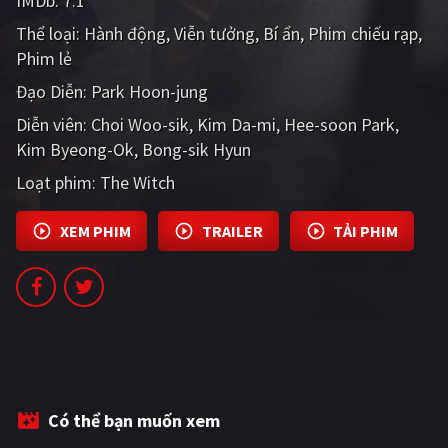
IMDb:
7.1
PHIM MỚI
Thể loại:
Hành động
Viễn tưởng
Bí ẩn
Phim chiếu rạp
Phim lẻ
PHIM BỘ
Đạo Diễn:
Park Hoon-jung
PHIM LẺ
Diễn viên:
Choi Woo-sik
Kim Da-mi
Hee-soon Park
PHIM CHIẾU RẠP
Kim Byeong-Ok
Bong-sik Hyun
TUYỂN TẬP PHIM
Loạt phim:
The Witch
BLOG
XEM PHIM
TRAILER
TẢI PHIM
Có thể bạn muốn xem