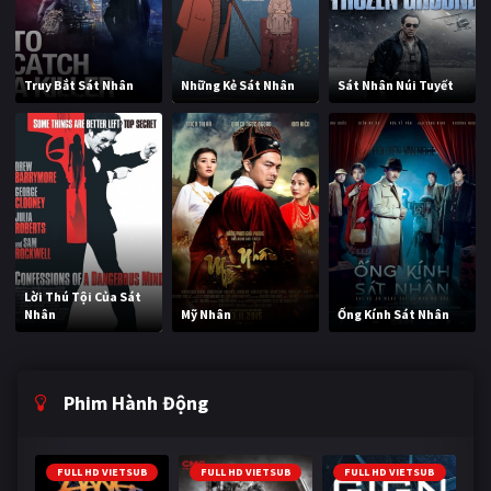
Truy Bắt Sát Nhân
Những Kẻ Sát Nhân
Sát Nhân Núi Tuyết
Lời Thú Tội Của Sát
Nhân
Mỹ Nhân
Ống Kính Sát Nhân
Phim Hành Động
FULL HD VIETSUB
FULL HD VIETSUB
FULL HD VIETSUB