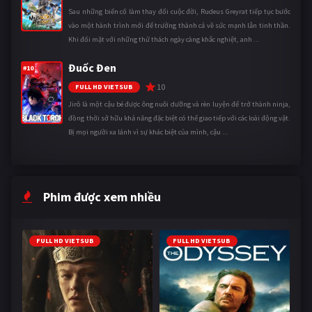
Sau những biến cố làm thay đổi cuộc đời, Rudeus Greyrat tiếp tục bước
vào một hành trình mới để trưởng thành cả về sức mạnh lẫn tinh thần.
Khi đối mặt với những thử thách ngày càng khắc nghiệt, anh ...
Đuốc Đen
#10
10
FULL HD VIETSUB
Jirô là một cậu bé được ông nuôi dưỡng và rèn luyện để trở thành ninja,
đồng thời sở hữu khả năng đặc biệt có thể giao tiếp với các loài động vật.
Bị mọi người xa lánh vì sự khác biệt của mình, cậu ...
Phim được xem nhiều
FULL HD VIETSUB
FULL HD VIETSUB