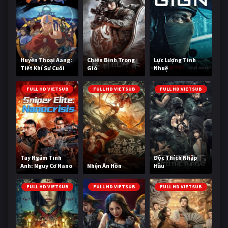
Huyền Thoại Aang:
Chiến Binh Trong
Lực Lượng Tinh
Tiết Khí Sư Cuối
Gió
Nhuệ
Cùng
FULL HD VIETSUB
FULL HD VIETSUB
FULL HD VIETSUB
Tay Ngắm Tinh
Độc Thích Nhập
Anh: Nguy Cơ Nano
Nhện Ăn Hồn
Hầu
FULL HD VIETSUB
FULL HD VIETSUB
FULL HD VIETSUB