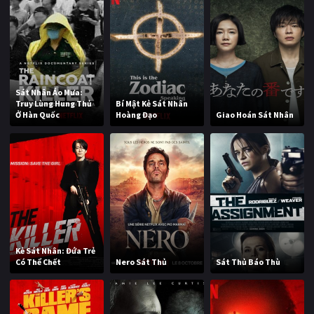
Sát Nhân Áo Mưa:
Truy Lùng Hung Thủ
Bí Mật Kẻ Sát Nhân
Ở Hàn Quốc
Hoàng Đạo
Giao Hoán Sát Nhân
Kẻ Sát Nhân: Đứa Trẻ
Có Thể Chết
Nero Sát Thủ
Sát Thủ Báo Thù