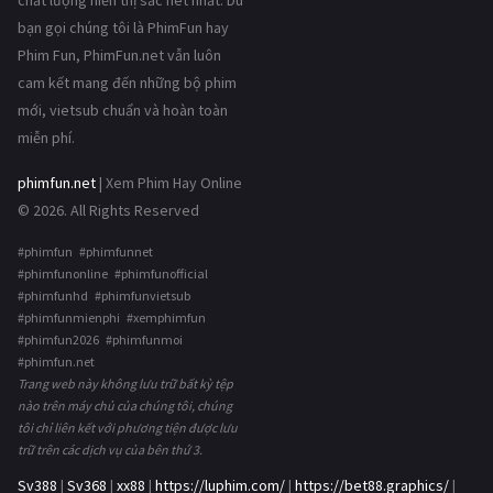
chất lượng hiển thị sắc nét nhất. Dù
bạn gọi chúng tôi là PhimFun hay
Phim Fun, PhimFun.net vẫn luôn
cam kết mang đến những bộ phim
mới, vietsub chuẩn và hoàn toàn
miễn phí.
phimfun.net
| Xem Phim Hay Online
© 2026. All Rights Reserved
#phimfun #phimfunnet
#phimfunonline #phimfunofficial
#phimfunhd #phimfunvietsub
#phimfunmienphi #xemphimfun
#phimfun2026 #phimfunmoi
#phimfun.net
Trang web này không lưu trữ bất kỳ tệp
nào trên máy chủ của chúng tôi, chúng
tôi chỉ liên kết với phương tiện được lưu
trữ trên các dịch vụ của bên thứ 3.
Sv388
|
Sv368
|
xx88
|
https://luphim.com/
|
https://bet88.graphics/
|