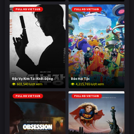
FULL HD VIETSUB
FULL HD VIETSUB
Đặc Vụ Kim Tái Khởi Động
Đảo Hải Tặc
603,540 lượt xem
4,215,765 lượt xem
FULL HD VIETSUB
FULL HD VIETSUB