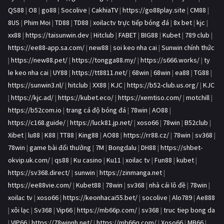
QS88
|
O8
|
go88
|
Socolive
|
CakhiaTV
|
https://go88play.site
|
CM88
|
8US
|
Phim Moi
|
TD88
|
TD88
|
xoilactv trực tiếp bóng đá
|
8x bet
|
kjc
|
xx88
|
https://taisunwin.dev
|
Hitclub
|
FABET
|
BIG88
|
Kubet
|
789 club
|
https://ee88-app.sa.com/
|
new88
|
soi keo nha cai
|
Sunwin chính thức
|
https://new88.pet/
|
https://tongga88.my/
|
https://s666.works/
|
ty
le keo nha cai
|
UY88
|
https://tt8811.net/
|
68win
|
68win
|
ea88
|
TG88
|
https://sunwin3.nl/
|
hitclub
|
XX88
|
KJC
|
https://b52-club.us.org/
|
KJC
|
https://kjc.ad/
|
https://kubet.eco/
|
https://xemtiso.com/
|
motchill
|
https://b52com.io
|
trang cá độ bóng đá
|
78win
|
AO88
|
https://c168.guide/
|
https://luck81.jp.net/
|
xoso66
|
78win
|
B52club
|
Xibet
|
lu88
|
K88
|
TT88
|
King88
|
AO88
|
https://rr88.cz/
|
78win
|
sv368
|
78win
|
game bài đổi thưởng
|
7M
|
Bongdalu
|
DH88
|
https://shbet-
okvip.uk.com/
|
qs88
|
Ku casino
|
Ku11
|
xoilac tv
|
Fun88
|
kubet
|
https://sv368.direct/
|
sunwin
|
https://zinmanga.net
|
https://ee88vie.com/
|
Kubet88
|
78win
|
sv368
|
nhà cái lô đề
|
78win
|
xoilac tv
|
xoso66
|
https://keonhacai55.bet/
|
socolive
|
Alo789
|
Ae888
|
xôi lạc
|
Sv368
|
Vip66
|
https://mb66p.com/
|
sv368
|
truc tiep bong da
|
VIP66
|
https://78winnh.net/
|
https://mb66q.com/
|
Xoso66
|
MB66
|