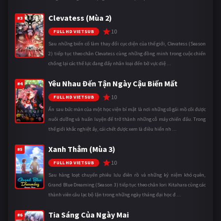
Clevatess (Mùa 2)
#3
10
FULL HD VIETSUB
Sau những biến cố làm thay đổi cục diện của thế giới, Clevatess (Season
2) tiếp tục theo chân Clevatess cùng những đồng minh trong cuộc chiến
chống lại các thế lực đang đẩy nhân loại đến bờ vực diệ ...
Yêu Nhau Đến Tận Ngày Cậu Biến Mất
#4
10
FULL HD VIETSUB
Ẩn sau bức màn của một học viện bí mật là nơi những cô gái mồ côi được
nuôi dưỡng và huấn luyện để trở thành những cỗ máy chiến đấu. Trong
thế giới khắc nghiệt ấy, cái chết được xem là điều hiển nh ...
Xanh Thẳm (Mùa 3)
#5
10
FULL HD VIETSUB
Sau hàng loạt chuyến phiêu lưu điên rồ và những kỷ niệm khó quên,
Grand Blue Dreaming (Season 3) tiếp tục theo chân Iori Kitahara cùng các
thành viên câu lạc bộ lặn trong những ngày tháng đại học đ ...
Tia Sáng Của Ngày Mai
#6