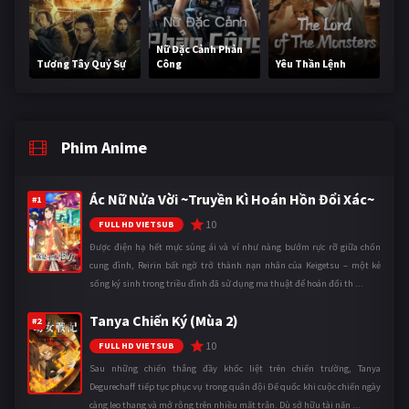
Nữ Đặc Cảnh Phản
Tương Tây Quỷ Sự
Công
Yêu Thần Lệnh
Phim Anime
Ác Nữ Nửa Vời ~Truyền Kì Hoán Hồn Đổi Xác~
#1
10
FULL HD VIETSUB
Được điện hạ hết mực sủng ái và ví như nàng bướm rực rỡ giữa chốn
cung đình, Reirin bất ngờ trở thành nạn nhân của Keigetsu – một kẻ
sống ký sinh trong triều đình đã sử dụng ma thuật để hoán đổi th ...
Tanya Chiến Ký (Mùa 2)
#2
10
FULL HD VIETSUB
Sau những chiến thắng đầy khốc liệt trên chiến trường, Tanya
Degurechaff tiếp tục phục vụ trong quân đội Đế quốc khi cuộc chiến ngày
càng leo thang và mở rộng trên nhiều mặt trận. Dù sở hữu tài năn ...