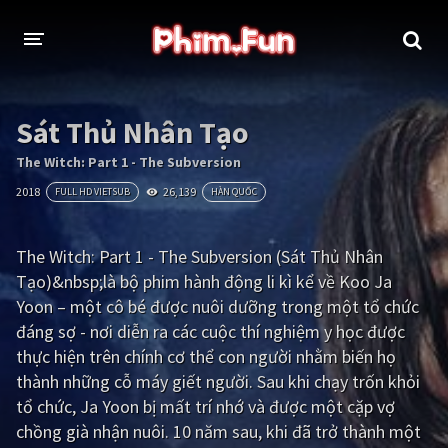
THỂ LOẠI
Sát Thủ Nhân Tạo
Thần thoại - Cổ trang
Hành động
The Witch: Part 1 - The Subversion
2018
26,139
FULL HD VIETSUB
HÀN QUỐC
Tâm lý
Chiến tranh
Võ thuật - Kiếm hiệp
Nhạc kịch
The Witch: Part 1 - The Subversion (Sát Thủ Nhân
Tạo)&nbsp;là bộ phim hành động li kì kể về Koo Ja
Kinh dị
Tội phạm - Hình sự
Yoon – một cô bé được nuôi dưỡng trong một tổ chức
Phiêu lưu
Hài hước
đáng sợ - nơi diễn ra các cuộc thí nghiệm y học được
thực hiện trên chính cơ thể con người nhằm biến họ
Viễn tưởng
Khoa học - Tài liệu
thành những cỗ máy giết người. Sau khi chạy trốn khỏi
Hoạt hình
Thể thao
tổ chức, Ja Yoon bị mất trí nhớ và được một cặp vợ
chồng già nhận nuôi. 10 năm sau, khi đã trở thành một
Tình cảm - Lãng mạn
Kỳ ảo