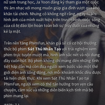
nữ sinh trung học, Ja Yoon đăng ký tham gia một cuộc
thi âm nhạc với mong muốn giúp gia đình vượt qua khó
Giật gân
Gia đình
khăn tài chính. Nhưng cô không ngờ rằng, ngay từ khi
Bí ẩn
Lịch sử
hình ảnh của mình xuất hiện trên truyền hình, cuộc sống
của cô bị đảo lộn hoàn toàn bởi sự truy đuổi của những
Viễn Tây
Tiểu sử
kẻ lạ mặt.
GameShow
DramaTV
Trên nền tảng
PhimFun
, khán giả sẽ có cơ hội thưởng
QUỐC GIA
thức bộ phim
Sát Thủ Nhân Tạo
với trải nghiệm xem
phim trực tuyến mượt mà, hình ảnh sắc nét và nội dung
Âu - Mỹ
Trung Quốc - Hồng Kông
đầy cuốn hút. Bộ phim không chỉ mang đến những tình
tiết hấp dẫn mà còn đưa người xem bước vào một thế
Hàn Quốc
Nhật Bản
giới điện ảnh sống động, nơi mỗi khoảnh khắc đều được
Ấn Độ
Việt Nam
tái hiện chân thực. Khi xem Sát Thủ Nhân Tạo tại
PhimFun, người xem có thể tận hưởng trọn vẹn câu
Tổng hợp
chuyện, cảm xúc và những diễn biến kịch tính mà bộ
phim mang lại.
CẬP NHẬT