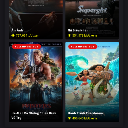
Ám Ảnh
Nữ Siêu Nhân
727,034 lượt xem
554,978 lượt xem
FULL HD VIETSUB
FULL HD VIETSUB
He-Man Và Những Chiến Binh
Hành Trình Của Moana
Vũ Trụ
496,640 lượt xem
245,683 lượt xem