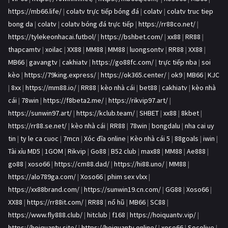
https://mb66.life/
|
colatv trực tiếp bóng đá
|
colatv
|
colatv truc tiep
bong da
|
colatv
|
colatv bóng đá trực tiếp
|
https://rr88co.net/
|
https://tylekeonhacai.futbol/
|
https://bshbet.com/
|
xx88
|
RR88
|
thapcamtv
|
xoilac
|
XX88
|
MM88
|
MM88
|
luongsontv
|
RR88
|
XX88
|
MB66
|
gavangtv
|
cakhiatv
|
https://go88fc.com/
|
trực tiếp nba
|
soi
kèo
|
https://79king.express/
|
https://ok365.center/
|
ok9
|
MB66
|
KJC
|
8xx
|
https://mm88.io/
|
RR88
|
kèo nhà cái
|
bet88
|
cakhiatv
|
kèo nhà
cái
|
78win
|
https://f8beta2.me/
|
https://rikvip97.art/
|
https://sunwin97.art/
|
https://kclub.team/
|
SHBET
|
xx88
|
8kbet
|
https://rr88.se.net/
|
kèo nhà cái
|
RR88
|
78win
|
bongdalu
|
nha cai uy
tin
|
ty le ca cuoc
|
7mcn
|
Xóc đĩa online
|
Kèo nhà cái 5
|
88goals
|
iwin
|
Tài xỉu MD5
|
1GOM
|
Rikvip
|
Go88
|
B52 club
|
max88
|
MM88
|
Ae888
|
go88
|
xoso66
|
https://cm88.dad/
|
https://hi88.uno/
|
MM88
|
https://alo789ga.com/
|
Xoso66
|
phim sex vlxx
|
https://xx88brand.com/
|
https://sunwin19.cn.com/
|
GG88
|
Xoso66
|
XX88
|
https://rr88it.com/
|
RR88
|
nổ hũ
|
MB66
|
SC88
|
https://www.fly888.club/
|
hitclub
|
f168
|
https://hoiquantv.vip/
|
https://hoiquantv.site/
|
https://hoiquantv.online/
|
xoso66
|
Socolive
|