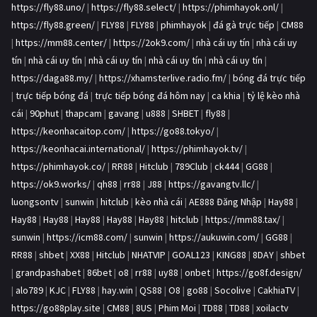
https://fly88.uno/
|
https://fly88.select/
|
https://phimhayok.onl/
|
https://fly88.green/
|
FLY88
|
FLY88
|
phimhayok
|
đá gà trực tiếp
|
CM88
|
https://mm88.center/
|
https://2ok9.com/
|
nhà cái uy tín
|
nhà cái uy
tín
|
nhà cái uy tín
|
nhà cái uy tín
|
nhà cái uy tín
|
nhà cái uy tín
|
https://daga88.my/
|
https://xhamsterlive.radio.fm/
|
bóng đá trực tiếp
|
trực tiếp bóng đá
|
trực tiếp bóng đá hôm nay
|
ca khia
|
tỷ lệ kèo nhà
cái
|
90phut
|
thapcam
|
gavang
|
u888
|
SHBET
|
fly88
|
https://keonhacaitop.com/
|
https://go88.tokyo/
|
https://keonhacai.international/
|
https://phimhayok.tv/
|
https://phimhayok.co/
|
RR88
|
Hitclub
|
789Club
|
ck444
|
GG88
|
https://ok9.works/
|
qh88
|
rr88
|
J88
|
https://gavangtv.llc/
|
luongsontv
|
sunwin
|
hitclub
|
kèo nhà cái
|
AE888 Đăng Nhập
|
Hay88
|
Hay88
|
Hay88
|
Hay88
|
Hay88
|
Hay88
|
hitclub
|
https://mm88.tax/
|
sunwin
|
https://icm88.com/
|
sunwin
|
https://aukuwin.com/
|
GG88
|
RR88
|
shbet
|
XX88
|
Hitclub
|
NHATVIP
|
GOAL123
|
KING88
|
8DAY
|
shbet
|
grandpashabet
|
86bet
|
o8
|
rr88
|
uy88
|
onbet
|
https://go8f.design/
|
alo789
|
KJC
|
FLY88
|
hay.win
|
QS88
|
O8
|
go88
|
Socolive
|
CakhiaTV
|
https://go88play.site
|
CM88
|
8US
|
Phim Moi
|
TD88
|
TD88
|
xoilactv