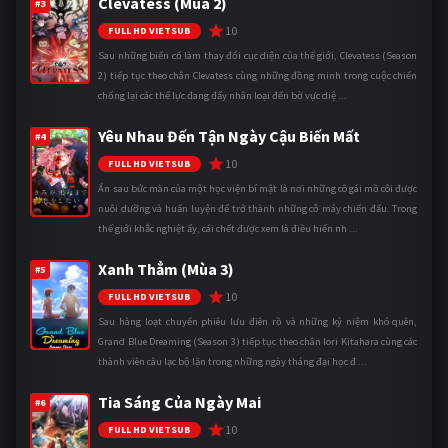
Clevatess (Mùa 2)
#3
10
FULL HD VIETSUB
Sau những biến cố làm thay đổi cục diện của thế giới, Clevatess (Season
2) tiếp tục theo chân Clevatess cùng những đồng minh trong cuộc chiến
chống lại các thế lực đang đẩy nhân loại đến bờ vực diệ ...
Yêu Nhau Đến Tận Ngày Cậu Biến Mất
#4
10
FULL HD VIETSUB
Ẩn sau bức màn của một học viện bí mật là nơi những cô gái mồ côi được
nuôi dưỡng và huấn luyện để trở thành những cỗ máy chiến đấu. Trong
thế giới khắc nghiệt ấy, cái chết được xem là điều hiển nh ...
Xanh Thẳm (Mùa 3)
#5
10
FULL HD VIETSUB
Sau hàng loạt chuyến phiêu lưu điên rồ và những kỷ niệm khó quên,
Grand Blue Dreaming (Season 3) tiếp tục theo chân Iori Kitahara cùng các
thành viên câu lạc bộ lặn trong những ngày tháng đại học đ ...
Tia Sáng Của Ngày Mai
#6
10
FULL HD VIETSUB