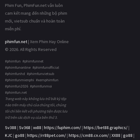
Phim Fun, PhimFun.net vẫn luôn
cam kết mang đến những bộ phim
mới, vietsub chuẩn và hoàn toàn
miễn phí.
phimfun.net
| Xem Phim Hay Online
© 2026. All Rights Reserved
#phimfun #phimfunnet
#phimfunonline #phimfunofficial
#phimfunhd #phimfunvietsub
#phimfunmienphi #xemphimfun
#phimfun2026 #phimfunmoi
#phimfun.net
Trang web này không lưu trữ bất kỳ tệp
nào trên máy chủ của chúng tôi, chúng
tôi chỉ liên kết với phương tiện được lưu
trữ trên các dịch vụ của bên thứ 3.
Sv388
|
Sv368
|
xx88
|
https://luphim.com/
|
https://bet88.graphics/
|
KJC
|
go88
|
https://rr88pet.com/
|
https://cm88.cn.com/
|
XX88
|
go88
|