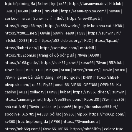
trực tiếp bóng đá
|
8x bet
|
kjc
|
xx88
|
https://taisunwin.dev
|
Hitclub
|
FABET
|
BIG88
|
Kubet
|
789 club
|
https://ee88-app.sa.com/
|
new88
|
soi keo nha cai
|
Sunwin chính thức
|
https://new88.pet/
|
https://tongga88.my/
|
https://s666.works/
|
ty le keo nha cai
|
UY88
|
https://tt8811.net/
|
68win
|
68win
|
ea88
|
TG88
|
https://sunwin3.nl/
|
hitclub
|
XX88
|
KJC
|
https://b52-club.us.org/
|
KJC
|
https://kjc.ad/
|
https://kubet.eco/
|
https://xemtiso.com/
|
motchill
|
https://b52com.io
|
trang cá độ bóng đá
|
78win
|
AO88
|
https://c168.guide/
|
https://luck81.jp.net/
|
xoso66
|
78win
|
B52club
|
Xibet
|
lu88
|
K88
|
TT88
|
King88
|
AO88
|
https://rr88.cz/
|
78win
|
sv368
|
78win
|
game bài đổi thưởng
|
7M
|
Bongdalu
|
DH88
|
https://shbet-
okvip.uk.com/
|
qs88
|
Fly88
|
xoso 66
|
VIP66
|
OPEN88
|
OPEN88
|
Ku
casino
|
Ku11
|
xoilac tv
|
Fun88
|
kubet
|
https://sv368.direct/
|
sunwin
|
https://zinmanga.net
|
https://ee88vie.com/
|
Kubet88
|
78win
|
sv368
|
nhà cái lô đề
|
78win
|
xoilac tv
|
xoso66
|
https://keonhacai55.bet/
|
socolive
|
Alo789
|
Ae888
|
xôi lạc
|
Sv368
|
Vip66
|
https://mb66p.com/
|
sv368
|
truc tiep bong da
|
VIP66
|
https://78winnh.net/
|
https://mb66q.com/
|
Xoso66
|
MB66
|
https://mb66.life/
|
colatv trực