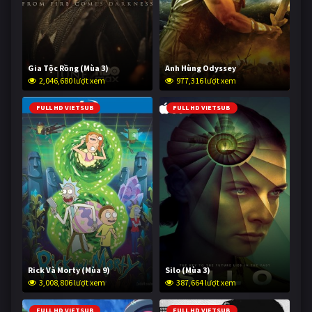
Gia Tộc Rồng (Mùa 3)
Anh Hùng Odyssey
2,046,680 lượt xem
977,316 lượt xem
FULL HD VIETSUB
FULL HD VIETSUB
Rick Và Morty (Mùa 9)
Silo (Mùa 3)
3,008,806 lượt xem
387,664 lượt xem
FULL HD VIETSUB
FULL HD VIETSUB