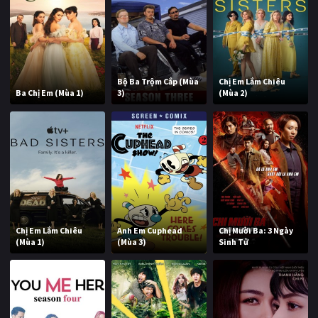
Bộ Ba Trộm Cắp (Mùa
Chị Em Lắm Chiêu
Ba Chị Em (Mùa 1)
3)
(Mùa 2)
Chị Em Lắm Chiêu
Anh Em Cuphead
Chị Mười Ba: 3 Ngày
(Mùa 1)
(Mùa 3)
Sinh Tử