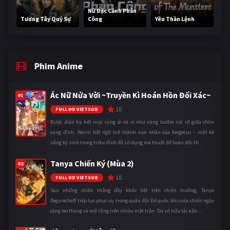
Nữ Đặc Cảnh Phản
Tương Tây Quỷ Sự
Công
Yêu Thần Lệnh
Phim Anime
Ác Nữ Nửa Vời ~Truyền Kì Hoán Hồn Đổi Xác~
#1
10
FULL HD VIETSUB
Được điện hạ hết mực sủng ái và ví như nàng bướm rực rỡ giữa chốn
cung đình, Reirin bất ngờ trở thành nạn nhân của Keigetsu – một kẻ
sống ký sinh trong triều đình đã sử dụng ma thuật để hoán đổi th ...
Tanya Chiến Ký (Mùa 2)
#2
10
FULL HD VIETSUB
Sau những chiến thắng đầy khốc liệt trên chiến trường, Tanya
Degurechaff tiếp tục phục vụ trong quân đội Đế quốc khi cuộc chiến ngày
càng leo thang và mở rộng trên nhiều mặt trận. Dù sở hữu tài năn ...