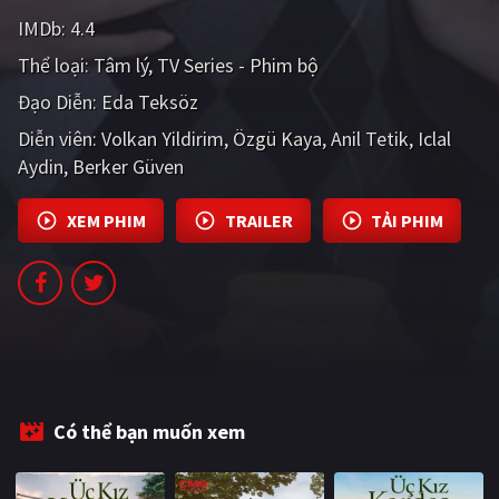
PHIM MỚI
IMDb:
4.4
Thể loại:
PHIM BỘ
Tâm lý
TV Series - Phim bộ
Đạo Diễn:
Eda Teksöz
PHIM LẺ
Diễn viên:
Volkan Yildirim
Özgü Kaya
Anil Tetik
Iclal
PHIM CHIẾU RẠP
Aydin
Berker Güven
TUYỂN TẬP PHIM
XEM PHIM
TRAILER
TẢI PHIM
BLOG
Có thể bạn muốn xem