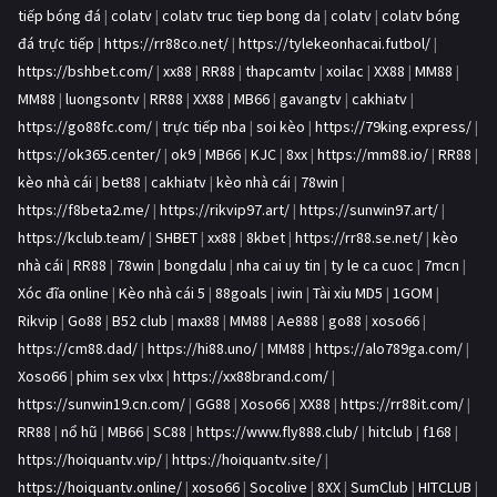
tiếp bóng đá
|
colatv
|
colatv truc tiep bong da
|
colatv
|
colatv bóng
đá trực tiếp
|
https://rr88co.net/
|
https://tylekeonhacai.futbol/
|
https://bshbet.com/
|
xx88
|
RR88
|
thapcamtv
|
xoilac
|
XX88
|
MM88
|
MM88
|
luongsontv
|
RR88
|
XX88
|
MB66
|
gavangtv
|
cakhiatv
|
https://go88fc.com/
|
trực tiếp nba
|
soi kèo
|
https://79king.express/
|
https://ok365.center/
|
ok9
|
MB66
|
KJC
|
8xx
|
https://mm88.io/
|
RR88
|
kèo nhà cái
|
bet88
|
cakhiatv
|
kèo nhà cái
|
78win
|
https://f8beta2.me/
|
https://rikvip97.art/
|
https://sunwin97.art/
|
https://kclub.team/
|
SHBET
|
xx88
|
8kbet
|
https://rr88.se.net/
|
kèo
nhà cái
|
RR88
|
78win
|
bongdalu
|
nha cai uy tin
|
ty le ca cuoc
|
7mcn
|
Xóc đĩa online
|
Kèo nhà cái 5
|
88goals
|
iwin
|
Tài xỉu MD5
|
1GOM
|
Rikvip
|
Go88
|
B52 club
|
max88
|
MM88
|
Ae888
|
go88
|
xoso66
|
https://cm88.dad/
|
https://hi88.uno/
|
MM88
|
https://alo789ga.com/
|
Xoso66
|
phim sex vlxx
|
https://xx88brand.com/
|
https://sunwin19.cn.com/
|
GG88
|
Xoso66
|
XX88
|
https://rr88it.com/
|
RR88
|
nổ hũ
|
MB66
|
SC88
|
https://www.fly888.club/
|
hitclub
|
f168
|
https://hoiquantv.vip/
|
https://hoiquantv.site/
|
https://hoiquantv.online/
|
xoso66
|
Socolive
|
8XX
|
SumClub
|
HITCLUB
|