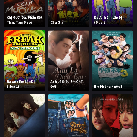
Chị Mười Ba: Phần Kết
Ba Anh Em Lập Dị
Thập Tam Muội
Cha Giả
(Mùa 2)
Ba Anh Em Lập Dị
Anh Là Điều Em Chờ
(Mùa 1)
Đợi
Em Không Ngốc 3