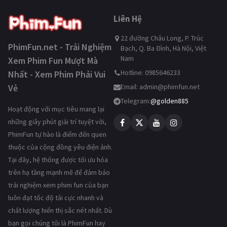
Liên Hệ
22 đường Châu Long, P. Trúc
PhimFun.net - Trải Nghiệm
Bạch, Q. Ba Đình, Hà Nội, Việt
Nam
Xem Phim Fun Mượt Mà
Hotline: 0985646233
Nhất - Xem Phim Phải Vui
Vẻ
Email:
admin@phimfun.net
Telegram:
@golden885
Hoạt động với mục tiêu mang lại
những giây phút giải trí tuyệt vời,
PhimFun tự hào là điểm đến quen
thuộc của cộng đồng yêu điện ảnh.
Tại đây, hệ thống được tối ưu hóa
trên hạ tầng mạnh mẽ để đảm bảo
trải nghiệm xem phim fun của bạn
luôn đạt tốc độ tải cực nhanh và
chất lượng hiển thị sắc nét nhất. Dù
bạn gọi chúng tôi là PhimFun hay