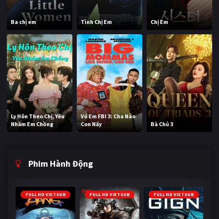
Ba chị em
Tình Chị Em
Chị Em
Ly Hôn Theo Chị, Yêu
Vú Em FBI 3: Cha Nào
Nhầm Em Chồng
Con Nấy
Bà Chủ 3
Phim Hành Động
FULL HD VIETSUB
FULL HD VIETSUB
FULL HD VIETSUB