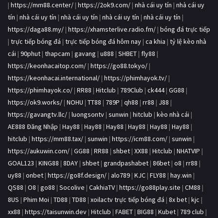
|
https://mm88.center/
|
https://2ok9.com/
|
nhà cái uy tín
|
nhà cái uy
tín
|
nhà cái uy tín
|
nhà cái uy tín
|
nhà cái uy tín
|
nhà cái uy tín
|
https://daga88.my/
|
https://xhamsterlive.radio.fm/
|
bóng đá trực tiếp
|
trực tiếp bóng đá
|
trực tiếp bóng đá hôm nay
|
ca khia
|
tỷ lệ kèo nhà
cái
|
90phut
|
thapcam
|
gavang
|
u888
|
SHBET
|
fly88
|
https://keonhacaitop.com/
|
https://go88.tokyo/
|
https://keonhacai.international/
|
https://phimhayok.tv/
|
https://phimhayok.co/
|
RR88
|
Hitclub
|
789Club
|
ck444
|
GG88
|
https://ok9.works/
|
NOHU
|
TT88
|
789P
|
qh88
|
rr88
|
J88
|
https://gavangtv.llc/
|
luongsontv
|
sunwin
|
hitclub
|
kèo nhà cái
|
AE888 Đăng Nhập
|
Hay88
|
Hay88
|
Hay88
|
Hay88
|
Hay88
|
Hay88
|
hitclub
|
https://mm88.tax/
|
sunwin
|
https://icm88.com/
|
sunwin
|
https://aukuwin.com/
|
GG88
|
RR88
|
shbet
|
XX88
|
Hitclub
|
NHATVIP
|
GOAL123
|
KING88
|
8DAY
|
shbet
|
grandpashabet
|
86bet
|
o8
|
rr88
|
uy88
|
onbet
|
https://go8f.design/
|
alo789
|
KJC
|
FLY88
|
hay.win
|
QS88
|
O8
|
go88
|
Socolive
|
CakhiaTV
|
https://go88play.site
|
CM88
|
8US
|
Phim Moi
|
TD88
|
TD88
|
xoilactv trực tiếp bóng đá
|
8x bet
|
kjc
|
xx88
|
https://taisunwin.dev
|
Hitclub
|
FABET
|
BIG88
|
Kubet
|
789 club
|