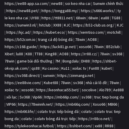
https://ee88-app.sa.com/
|
new88
|
soi keo nha cai
|
Sunwin chính thức
|
https://new88.pet/
|
https://tongga88.my/
|
https://s666.works/
|
ty
le keo nha cai
|
UY88
|
https://tt8811.net/
|
68win
|
68win
|
ea88
|
TG88
|
https://sunwin3.nl/
|
hitclub
|
XX88
|
KJC
|
https://b52-club.us.org/
|
KJC
|
https://kjc.ad/
|
https://kubet.eco/
|
https://xemtiso.com/
|
motchill
|
https://b52com.io
|
trang cá độ bóng đá
|
78win
|
AO88
|
https://c168.guide/
|
https://luck81.jp.net/
|
xoso66
|
78win
|
B52club
|
Xibet
|
lu88
|
K88
|
TT88
|
King88
|
AO88
|
https://rr88.cz/
|
78win
|
sv368
|
78win
|
game bài đổi thưởng
|
7M
|
Bongdalu
|
DH88
|
https://shbet-
okvip.uk.com/
|
qs88
|
Ku casino
|
Ku11
|
xoilac tv
|
Fun88
|
kubet
|
https://sv368.direct/
|
sunwin
|
https://zinmanga.net
|
https://ee88vie.com/
|
Kubet88
|
78win
|
sv368
|
nhà cái lô đề
|
78win
|
xoilac tv
|
xoso66
|
https://keonhacai55.bet/
|
socolive
|
Alo789
|
Ae888
|
xôi lạc
|
Sv368
|
Vip66
|
https://mb66p.com/
|
sv368
|
truc tiep bong da
|
VIP66
|
https://78winnh.net/
|
https://mb66q.com/
|
Xoso66
|
MB66
|
https://mb66.life/
|
colatv trực tiếp bóng đá
|
colatv
|
colatv truc tiep
bong da
|
colatv
|
colatv bóng đá trực tiếp
|
https://rr88co.net/
|
https://tylekeonhacai.futbol/
|
https://bshbet.com/
|
xx88
|
RR88
|