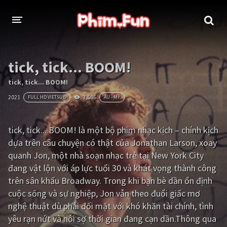
THỂ LOẠI
tick, tick... BOOM!
Thần thoại - Cổ trang
Hành động
tick, tick... BOOM!
2021
3,586
FULL HD VIETSUB
ÂU - MỸ
Tâm lý
Chiến tranh
Võ thuật - Kiếm hiệp
Nhạc kịch
tick, tick... BOOM! là một bộ phim nhạc kịch – chính kịch
dựa trên câu chuyện có thật của Jonathan Larson, xoay
Kinh dị
Tội phạm - Hình sự
quanh Jon, một nhà soạn nhạc trẻ tại New York City
Phiêu lưu
Hài hước
đang vật lộn với áp lực tuổi 30 và khát vọng thành công
trên sân khấu Broadway. Trong khi bạn bè dần ổn định
Viễn tưởng
Khoa học - Tài liệu
cuộc sống và sự nghiệp, Jon vẫn theo đuổi giấc mơ
Hoạt hình
Thể thao
nghệ thuật dù phải đối mặt với khó khăn tài chính, tình
yêu rạn nứt và nỗi sợ thời gian đang cạn dần.Thông qua
Tình cảm - Lãng mạn
Kỳ ảo