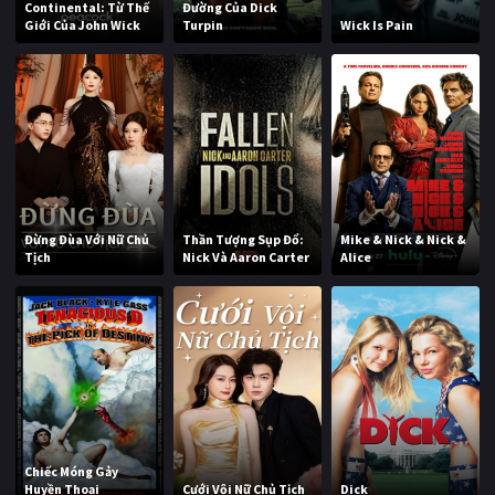
Continental: Từ Thế
Đường Của Dick
Giới Của John Wick
Turpin
Wick Is Pain
Đừng Đùa Với Nữ Chủ
Thần Tượng Sụp Đổ:
Mike & Nick & Nick &
Tịch
Nick Và Aaron Carter
Alice
Chiếc Móng Gảy
Huyền Thoại
Cưới Vội Nữ Chủ Tịch
Dick