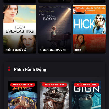
Nhà Tuck bất tử
tick, tick... BOOM!
Hick
Phim Hành Động
FULL HD VIETSUB
FULL HD VIETSUB
FULL HD VIETSUB