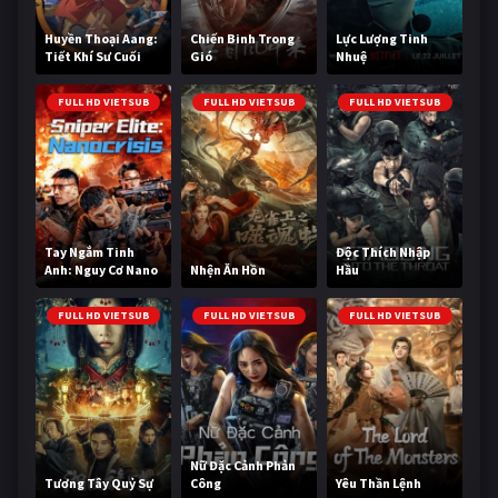
Huyền Thoại Aang:
Chiến Binh Trong
Lực Lượng Tinh
Tiết Khí Sư Cuối
Gió
Nhuệ
Cùng
FULL HD VIETSUB
FULL HD VIETSUB
FULL HD VIETSUB
Tay Ngắm Tinh
Độc Thích Nhập
Anh: Nguy Cơ Nano
Nhện Ăn Hồn
Hầu
FULL HD VIETSUB
FULL HD VIETSUB
FULL HD VIETSUB
Nữ Đặc Cảnh Phản
Tương Tây Quỷ Sự
Công
Yêu Thần Lệnh