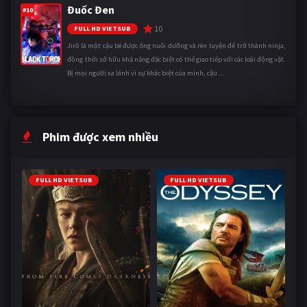
Đuốc Đen
#10
10
FULL HD VIETSUB
Jirô là một cậu bé được ông nuôi dưỡng và rèn luyện để trở thành ninja,
đồng thời sở hữu khả năng đặc biệt có thể giao tiếp với các loài động vật.
Bị mọi người xa lánh vì sự khác biệt của mình, cậu ...
Phim được xem nhiều
FULL HD VIETSUB
FULL HD VIETSUB