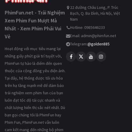
22 đường Châu Long, P. Trúc
PhimFun.net - Trải Nghiệm
Bạch, Q. Ba Đình, Hà Nội, Việt
Nam
Xem Phim Fun Mượt Mà
Hotline: 0985646233
Nhất - Xem Phim Phải Vui
Vẻ
Email:
admin@phimfun.net
Telegram:
@golden885
Hoạt động với mục tiêu mang lại
những giây phút giải trí tuyệt vời,
PhimFun tự hào là điểm đến quen
thuộc của cộng đồng yêu điện ảnh.
Tại đây, hệ thống được tối ưu hóa
trên hạ tầng mạnh mẽ để đảm bảo
trải nghiệm xem phim fun của bạn
luôn đạt tốc độ tải cực nhanh và
chất lượng hiển thị sắc nét nhất. Dù
bạn gọi chúng tôi là PhimFun hay
Phim Fun, PhimFun.net vẫn luôn
cam kết mang đến những bộ phim