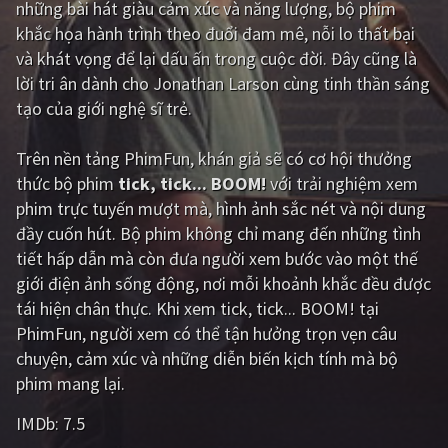
những bài hát giàu cảm xúc và năng lượng, bộ phim
khắc họa hành trình theo đuổi đam mê, nỗi lo thất bại
Giật gân
Gia đình
và khát vọng để lại dấu ấn trong cuộc đời. Đây cũng là
Bí ẩn
Lịch sử
lời tri ân dành cho Jonathan Larson cùng tinh thần sáng
tạo của giới nghệ sĩ trẻ.
Viễn Tây
Tiểu sử
GameShow
DramaTV
Trên nền tảng
PhimFun
, khán giả sẽ có cơ hội thưởng
thức bộ phim
tick, tick... BOOM!
với trải nghiệm xem
QUỐC GIA
phim trực tuyến mượt mà, hình ảnh sắc nét và nội dung
đầy cuốn hút. Bộ phim không chỉ mang đến những tình
Âu - Mỹ
Trung Quốc - Hồng Kông
tiết hấp dẫn mà còn đưa người xem bước vào một thế
giới điện ảnh sống động, nơi mỗi khoảnh khắc đều được
Hàn Quốc
Nhật Bản
tái hiện chân thực. Khi xem tick, tick... BOOM! tại
Ấn Độ
Việt Nam
PhimFun, người xem có thể tận hưởng trọn vẹn câu
chuyện, cảm xúc và những diễn biến kịch tính mà bộ
Tổng hợp
phim mang lại.
IMDb:
7.5
CẬP NHẬT