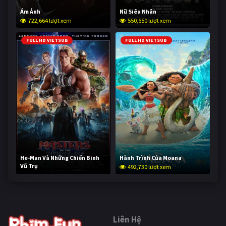
Ám Ảnh
Nữ Siêu Nhân
722,664 lượt xem
550,650 lượt xem
FULL HD VIETSUB
FULL HD VIETSUB
He-Man Và Những Chiến Binh
Hành Trình Của Moana
Vũ Trụ
492,730 lượt xem
241,655 lượt xem
Liên Hệ