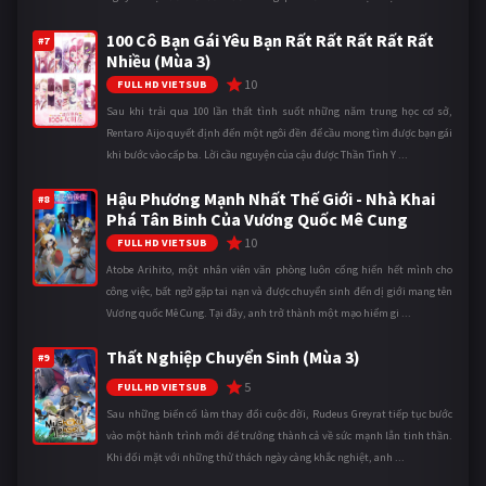
100 Cô Bạn Gái Yêu Bạn Rất Rất Rất Rất Rất
#7
Nhiều (Mùa 3)
10
FULL HD VIETSUB
Sau khi trải qua 100 lần thất tình suốt những năm trung học cơ sở,
Rentaro Aijo quyết định đến một ngôi đền để cầu mong tìm được bạn gái
khi bước vào cấp ba. Lời cầu nguyện của cậu được Thần Tình Y ...
Hậu Phương Mạnh Nhất Thế Giới - Nhà Khai
#8
Phá Tân Binh Của Vương Quốc Mê Cung
10
FULL HD VIETSUB
Atobe Arihito, một nhân viên văn phòng luôn cống hiến hết mình cho
công việc, bất ngờ gặp tai nạn và được chuyển sinh đến dị giới mang tên
Vương quốc Mê Cung. Tại đây, anh trở thành một mạo hiểm gi ...
Thất Nghiệp Chuyển Sinh (Mùa 3)
#9
5
FULL HD VIETSUB
Sau những biến cố làm thay đổi cuộc đời, Rudeus Greyrat tiếp tục bước
vào một hành trình mới để trưởng thành cả về sức mạnh lẫn tinh thần.
Khi đối mặt với những thử thách ngày càng khắc nghiệt, anh ...