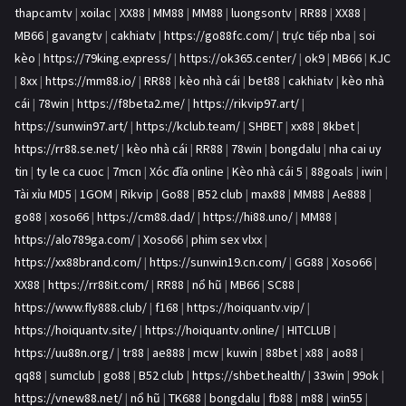
thapcamtv
|
xoilac
|
XX88
|
MM88
|
MM88
|
luongsontv
|
RR88
|
XX88
|
MB66
|
gavangtv
|
cakhiatv
|
https://go88fc.com/
|
trực tiếp nba
|
soi
kèo
|
https://79king.express/
|
https://ok365.center/
|
ok9
|
MB66
|
KJC
|
8xx
|
https://mm88.io/
|
RR88
|
kèo nhà cái
|
bet88
|
cakhiatv
|
kèo nhà
cái
|
78win
|
https://f8beta2.me/
|
https://rikvip97.art/
|
https://sunwin97.art/
|
https://kclub.team/
|
SHBET
|
xx88
|
8kbet
|
https://rr88.se.net/
|
kèo nhà cái
|
RR88
|
78win
|
bongdalu
|
nha cai uy
tin
|
ty le ca cuoc
|
7mcn
|
Xóc đĩa online
|
Kèo nhà cái 5
|
88goals
|
iwin
|
Tài xỉu MD5
|
1GOM
|
Rikvip
|
Go88
|
B52 club
|
max88
|
MM88
|
Ae888
|
go88
|
xoso66
|
https://cm88.dad/
|
https://hi88.uno/
|
MM88
|
https://alo789ga.com/
|
Xoso66
|
phim sex vlxx
|
https://xx88brand.com/
|
https://sunwin19.cn.com/
|
GG88
|
Xoso66
|
XX88
|
https://rr88it.com/
|
RR88
|
nổ hũ
|
MB66
|
SC88
|
https://www.fly888.club/
|
f168
|
https://hoiquantv.vip/
|
https://hoiquantv.site/
|
https://hoiquantv.online/
|
HITCLUB
|
https://uu88n.org/
|
tr88
|
ae888
|
mcw
|
kuwin
|
88bet
|
x88
|
ao88
|
qq88
|
sumclub
|
go88
|
B52 club
|
https://shbet.health/
|
33win
|
99ok
|
https://vnew88.net/
|
nổ hũ
|
TK688
|
bongdalu
|
fb88
|
m88
|
win55
|