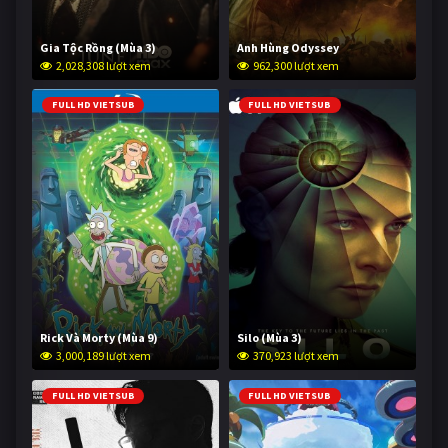
Gia Tộc Rồng (Mùa 3)
Anh Hùng Odyssey
2,028,308 lượt xem
962,300 lượt xem
FULL HD VIETSUB
FULL HD VIETSUB
Rick Và Morty (Mùa 9)
Silo (Mùa 3)
3,000,189 lượt xem
370,923 lượt xem
FULL HD VIETSUB
FULL HD VIETSUB