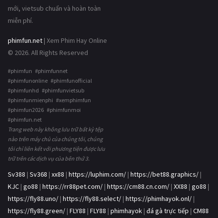
mới, vietsub chuẩn và hoàn toàn
miễn phí.
phimfun.net
| Xem Phim Hay Online
© 2026. All Rights Reserved
#phimfun #phimfunnet
#phimfunonline #phimfunofficial
#phimfunhd #phimfunvietsub
#phimfunmienphi #xemphimfun
#phimfun2026 #phimfunmoi
#phimfun.net
Trang web này không lưu trữ bất kỳ tệp
nào trên máy chủ của chúng tôi, chúng
tôi chỉ liên kết với phương tiện được lưu
trữ trên các dịch vụ của bên thứ 3.
Sv388
|
Sv368
|
xx88
|
https://luphim.com/
|
https://bet88.graphics/
|
KJC
|
go88
|
https://rr88pet.com/
|
https://cm88.cn.com/
|
XX88
|
go88
|
https://fly88.uno/
|
https://fly88.select/
|
https://phimhayok.onl/
|
https://fly88.green/
|
FLY88
|
FLY88
|
phimhayok
|
đá gà trực tiếp
|
CM88