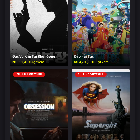
Đặc Vụ Kim Tái Khởi Động
Đảo Hải Tặc
599,479 lượt xem
4,209,800 lượt xem
FULL HD VIETSUB
FULL HD VIETSUB