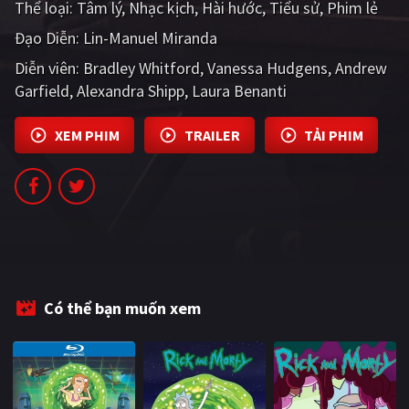
Thể loại:
Tâm lý
Nhạc kịch
Hài hước
Tiểu sử
Phim lẻ
PHIM MỚI
Đạo Diễn:
Lin-Manuel Miranda
PHIM BỘ
Diễn viên:
Bradley Whitford
Vanessa Hudgens
Andrew
Garfield
PHIM LẺ
Alexandra Shipp
Laura Benanti
PHIM CHIẾU RẠP
XEM PHIM
TRAILER
TẢI PHIM
TUYỂN TẬP PHIM
BLOG
Có thể bạn muốn xem