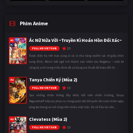
Phim Anime
Ác Nữ Nửa Vời ~Truyền Kì Hoán Hồn Đổi Xác~
#1
10
FULL HD VIETSUB
Được điện hạ hết mực sủng ái và ví như nàng bướm rực rỡ giữa chốn
cung đình, Reirin bất ngờ trở thành nạn nhân của Keigetsu – một kẻ
sống ký sinh trong triều đình đã sử dụng ma thuật để hoán đổi th ...
Tanya Chiến Ký (Mùa 2)
#2
10
FULL HD VIETSUB
Sau những chiến thắng đầy khốc liệt trên chiến trường, Tanya
Degurechaff tiếp tục phục vụ trong quân đội Đế quốc khi cuộc chiến ngày
càng leo thang và mở rộng trên nhiều mặt trận. Dù sở hữu tài năn ...
Clevatess (Mùa 2)
#3
10
FULL HD VIETSUB