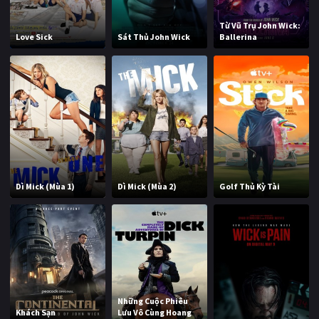
Từ Vũ Trụ John Wick:
Love Sick
Sát Thủ John Wick
Ballerina
Dì Mick (Mùa 1)
Dì Mick (Mùa 2)
Golf Thủ Kỳ Tài
Những Cuộc Phiêu
Khách Sạn
Lưu Vô Cùng Hoang