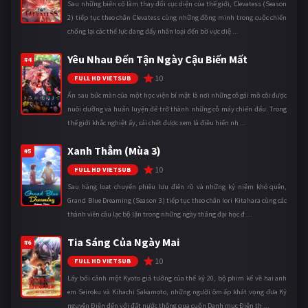
Sau những biến cố làm thay đổi cục diện của thế giới, Clevatess (Season
2) tiếp tục theo chân Clevatess cùng những đồng minh trong cuộc chiến
chống lại các thế lực đang đẩy nhân loại đến bờ vực diệ ...
Yêu Nhau Đến Tận Ngày Cậu Biến Mất
#4
10
FULL HD VIETSUB
Ẩn sau bức màn của một học viện bí mật là nơi những cô gái mồ côi được
nuôi dưỡng và huấn luyện để trở thành những cỗ máy chiến đấu. Trong
thế giới khắc nghiệt ấy, cái chết được xem là điều hiển nh ...
Xanh Thẳm (Mùa 3)
#5
10
FULL HD VIETSUB
Sau hàng loạt chuyến phiêu lưu điên rồ và những kỷ niệm khó quên,
Grand Blue Dreaming (Season 3) tiếp tục theo chân Iori Kitahara cùng các
thành viên câu lạc bộ lặn trong những ngày tháng đại học đ ...
Tia Sáng Của Ngày Mai
#6
10
FULL HD VIETSUB
Lấy bối cảnh một Kyoto giả tưởng của thế kỷ 20, bộ phim kể về hai anh
em Seiroku và Kihachi Sakamoto, những người ôm ấp khát vọng đưa Kỷ
nguyên Điện đến với đất nước thông qua cuốn Danh mục Điện th ...