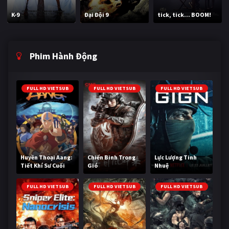
K-9
Đại Đội 9
tick, tick... BOOM!
Phim Hành Động
FULL HD VIETSUB
FULL HD VIETSUB
FULL HD VIETSUB
Huyền Thoại Aang:
Chiến Binh Trong
Lực Lượng Tinh
Tiết Khí Sư Cuối
Gió
Nhuệ
Cùng
FULL HD VIETSUB
FULL HD VIETSUB
FULL HD VIETSUB