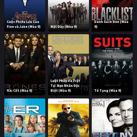
Cuộc Phiêu Lưu Của
Danh Sách Đen (Mùa
Finn và Jake (Mùa 9)
Mặt Dày (Mùa 9)
9)
Luật Pháp Và Trật
Tự: Nạn Nhân Đặc
Hài Cốt (Mùa 9)
Biệt (Mùa 9)
Tố Tụng (Mùa 9)