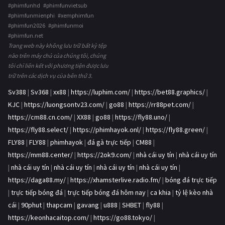
#phimfunhd #phimfunvietsub
#phimfunmienphi #xemphimfun
#phimfun2026 #phimfunmoi
#phimfun.net
Trang web này không lưu trữ bất kỳ tệp
nào trên máy chủ của chúng tôi, chúng
tôi chỉ liên kết với phương tiện được lưu
trữ trên các dịch vụ của bên thứ 3.
Sv388
|
Sv368
|
xx88
|
https://luphim.com/
|
https://bet88.graphics/
|
KJC
|
https://luongsontv23.com/
|
go88
|
https://rr88pet.com/
|
https://cm88.cn.com/
|
XX88
|
go88
|
https://fly88.uno/
|
https://fly88.select/
|
https://phimhayok.onl/
|
https://fly88.green/
|
FLY88
|
FLY88
|
phimhayok
|
đá gà trực tiếp
|
CM88
|
https://mm88.center/
|
https://2ok9.com/
|
nhà cái uy tín
|
nhà cái uy tín
|
nhà cái uy tín
|
nhà cái uy tín
|
nhà cái uy tín
|
nhà cái uy tín
|
https://daga88.my/
|
https://xhamsterlive.radio.fm/
|
bóng đá trực tiếp
|
trực tiếp bóng đá
|
trực tiếp bóng đá hôm nay
|
ca khia
|
tỷ lệ kèo nhà
cái
|
90phut
|
thapcam
|
gavang
|
u888
|
SHBET
|
fly88
|
https://keonhacaitop.com/
|
https://go88.tokyo/
|