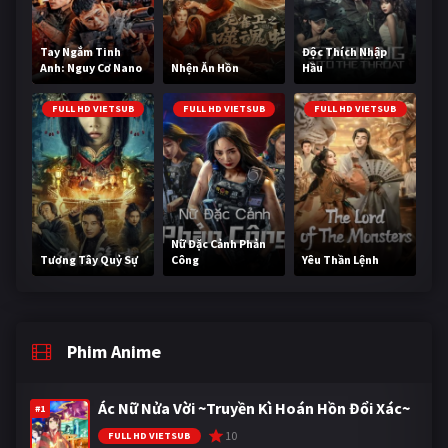
Tay Ngắm Tinh
Độc Thích Nhập
Anh: Nguy Cơ Nano
Nhện Ăn Hồn
Hầu
FULL HD VIETSUB
FULL HD VIETSUB
FULL HD VIETSUB
Nữ Đặc Cảnh Phản
Tương Tây Quỷ Sự
Công
Yêu Thần Lệnh
Phim Anime
Ác Nữ Nửa Vời ~Truyền Kì Hoán Hồn Đổi Xác~
#1
10
FULL HD VIETSUB