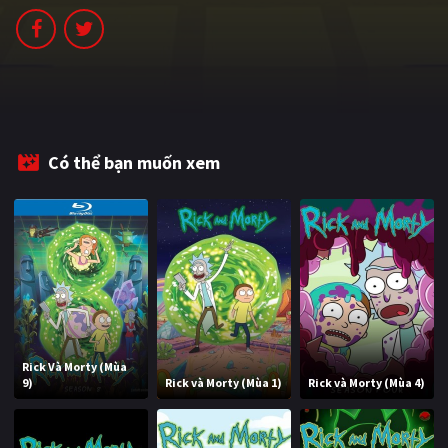
PHIM MỚI
PHIM BỘ
PHIM LẺ
PHIM CHIẾU RẠP
Có thể bạn muốn xem
TUYỂN TẬP PHIM
BLOG
Rick Và Morty (Mùa
9)
Rick và Morty (Mùa 1)
Rick và Morty (Mùa 4)