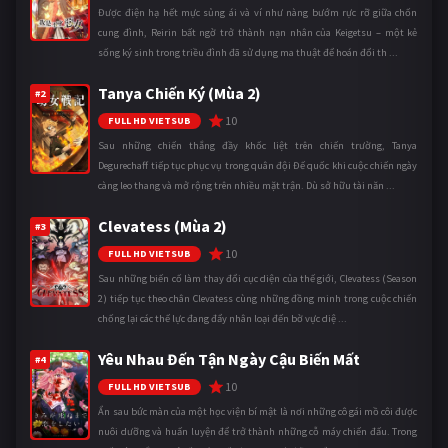
Được điện hạ hết mực sủng ái và ví như nàng bướm rực rỡ giữa chốn
cung đình, Reirin bất ngờ trở thành nạn nhân của Keigetsu – một kẻ
sống ký sinh trong triều đình đã sử dụng ma thuật để hoán đổi th ...
Tanya Chiến Ký (Mùa 2)
#2
10
FULL HD VIETSUB
Sau những chiến thắng đầy khốc liệt trên chiến trường, Tanya
Degurechaff tiếp tục phục vụ trong quân đội Đế quốc khi cuộc chiến ngày
càng leo thang và mở rộng trên nhiều mặt trận. Dù sở hữu tài năn ...
Clevatess (Mùa 2)
#3
10
FULL HD VIETSUB
Sau những biến cố làm thay đổi cục diện của thế giới, Clevatess (Season
2) tiếp tục theo chân Clevatess cùng những đồng minh trong cuộc chiến
chống lại các thế lực đang đẩy nhân loại đến bờ vực diệ ...
Yêu Nhau Đến Tận Ngày Cậu Biến Mất
#4
10
FULL HD VIETSUB
Ẩn sau bức màn của một học viện bí mật là nơi những cô gái mồ côi được
nuôi dưỡng và huấn luyện để trở thành những cỗ máy chiến đấu. Trong