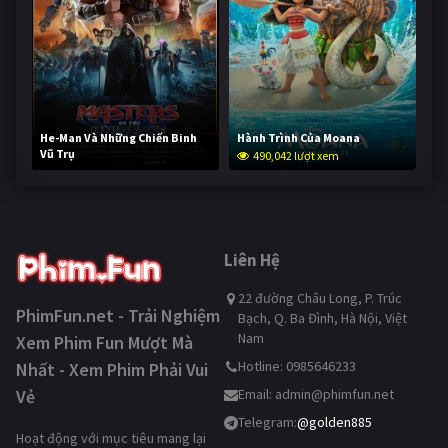
He-Man Và Những Chiến Binh
Hành Trình Của Moana
Vũ Trụ
490,042 lượt xem
238,619 lượt xem
Liên Hệ
22 đường Châu Long, P. Trúc
PhimFun.net - Trải Nghiệm
Bạch, Q. Ba Đình, Hà Nội, Việt
Nam
Xem Phim Fun Mượt Mà
Hotline: 0985646233
Nhất - Xem Phim Phải Vui
Vẻ
Email:
admin@phimfun.net
Telegram:
@golden885
Hoạt động với mục tiêu mang lại