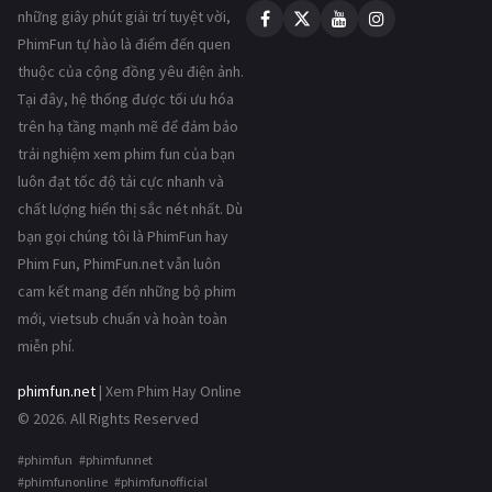
những giây phút giải trí tuyệt vời,
PhimFun tự hào là điểm đến quen
thuộc của cộng đồng yêu điện ảnh.
Tại đây, hệ thống được tối ưu hóa
trên hạ tầng mạnh mẽ để đảm bảo
trải nghiệm xem phim fun của bạn
luôn đạt tốc độ tải cực nhanh và
chất lượng hiển thị sắc nét nhất. Dù
bạn gọi chúng tôi là PhimFun hay
Phim Fun, PhimFun.net vẫn luôn
cam kết mang đến những bộ phim
mới, vietsub chuẩn và hoàn toàn
miễn phí.
phimfun.net
| Xem Phim Hay Online
© 2026. All Rights Reserved
#phimfun #phimfunnet
#phimfunonline #phimfunofficial