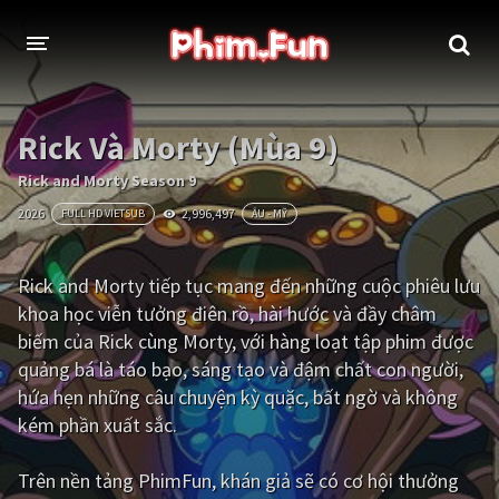
THỂ LOẠI
Rick Và Morty (Mùa 9)
Thần thoại - Cổ trang
Hành động
Rick and Morty Season 9
2026
2,996,497
FULL HD VIETSUB
ÂU - MỸ
Tâm lý
Chiến tranh
Võ thuật - Kiếm hiệp
Nhạc kịch
Rick and Morty tiếp tục mang đến những cuộc phiêu lưu
khoa học viễn tưởng điên rồ, hài hước và đầy châm
Kinh dị
Tội phạm - Hình sự
biếm của Rick cùng Morty, với hàng loạt tập phim được
Phiêu lưu
Hài hước
quảng bá là táo bạo, sáng tạo và đậm chất con người,
hứa hẹn những câu chuyện kỳ quặc, bất ngờ và không
Viễn tưởng
Khoa học - Tài liệu
kém phần xuất sắc.
Hoạt hình
Thể thao
Trên nền tảng
PhimFun
, khán giả sẽ có cơ hội thưởng
Tình cảm - Lãng mạn
Kỳ ảo