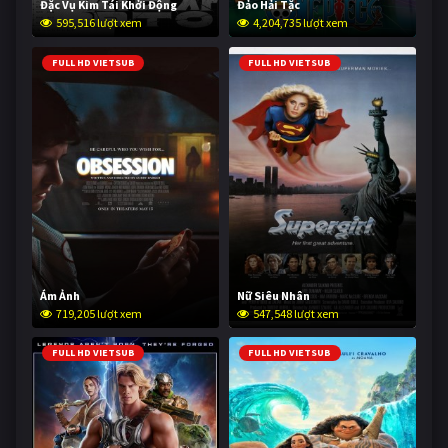
Đặc Vụ Kim Tái Khởi Động
Đảo Hải Tặc
595,516 lượt xem
4,204,735 lượt xem
FULL HD VIETSUB
FULL HD VIETSUB
Ám Ảnh
Nữ Siêu Nhân
719,205 lượt xem
547,548 lượt xem
FULL HD VIETSUB
FULL HD VIETSUB