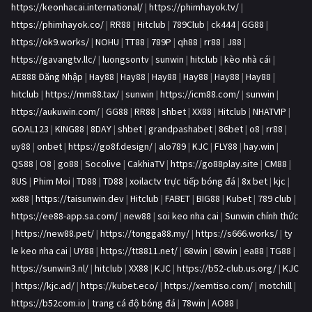
https://keonhacai.international/
|
https://phimhayok.tv/
|
https://phimhayok.co/
|
RR88
|
Hitclub
|
789Club
|
ck444
|
GG88
|
https://ok9.works/
|
NOHU
|
TT88
|
789P
|
qh88
|
rr88
|
J88
|
https://gavangtv.llc/
|
luongsontv
|
sunwin
|
hitclub
|
kèo nhà cái
|
AE888 Đăng Nhập
|
Hay88
|
Hay88
|
Hay88
|
Hay88
|
Hay88
|
Hay88
|
hitclub
|
https://mm88.tax/
|
sunwin
|
https://icm88.com/
|
sunwin
|
https://aukuwin.com/
|
GG88
|
RR88
|
shbet
|
XX88
|
Hitclub
|
NHATVIP
|
GOAL123
|
KING88
|
8DAY
|
shbet
|
grandpashabet
|
86bet
|
o8
|
rr88
|
uy88
|
onbet
|
https://go8f.design/
|
alo789
|
KJC
|
FLY88
|
hay.win
|
QS88
|
O8
|
go88
|
Socolive
|
CakhiaTV
|
https://go88play.site
|
CM88
|
8US
|
Phim Moi
|
TD88
|
TD88
|
xoilactv trực tiếp bóng đá
|
8x bet
|
kjc
|
xx88
|
https://taisunwin.dev
|
Hitclub
|
FABET
|
BIG88
|
Kubet
|
789 club
|
https://ee88-app.sa.com/
|
new88
|
soi keo nha cai
|
Sunwin chính thức
|
https://new88.pet/
|
https://tongga88.my/
|
https://s666.works/
|
ty
le keo nha cai
|
UY88
|
https://tt8811.net/
|
68win
|
68win
|
ea88
|
TG88
|
https://sunwin3.nl/
|
hitclub
|
XX88
|
KJC
|
https://b52-club.us.org/
|
KJC
|
https://kjc.ad/
|
https://kubet.eco/
|
https://xemtiso.com/
|
motchill
|
https://b52com.io
|
trang cá độ bóng đá
|
78win
|
AO88
|