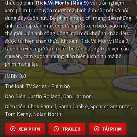
thức bộ phim
Rick Và Morty (Mùa 9)
với trải nghiệm
xem phim trực tuyến mượt mà, hình ảnh sắc nét và nội
Giật gân
Gia đình
dung đầy cuốn hút. Bộ phim không chỉ mang đến những
Bí ẩn
Lịch sử
tình tiết hấp dẫn mà còn đưa người xem bước vào một
thế giới điện ảnh sống động, nơi mỗi khoảnh khắc đều
Viễn Tây
Tiểu sử
được tái hiện chân thực. Khi xem Rick Và Morty (Mùa 9)
GameShow
DramaTV
tại PhimFun, người xem có thể tận hưởng trọn vẹn câu
chuyện, cảm xúc và những diễn biến kịch tính mà bộ
QUỐC GIA
phim mang lại.
IMDb:
9.0
Âu - Mỹ
Trung Quốc - Hồng Kông
Thể loại:
TV Series - Phim bộ
Hàn Quốc
Nhật Bản
Đạo Diễn:
Justin Roiland
Dan Harmon
Ấn Độ
Việt Nam
Diễn viên:
Chris Parnell
Sarah Chalke
Spencer Grammer
Tom Kenny
Tổng hợp
Nolan North
XEM PHIM
TRAILER
TẢI PHIM
CẬP NHẬT