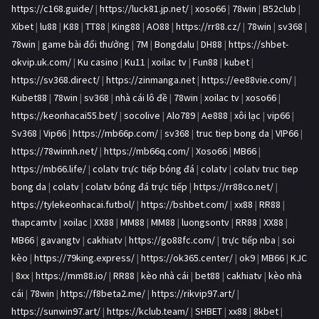
https://c168.guide/
|
https://luck81.jp.net/
|
xoso66
|
78win
|
B52club
|
Xibet
|
lu88
|
K88
|
TT88
|
King88
|
AO88
|
https://rr88.cz/
|
78win
|
sv368
|
78win
|
game bài đổi thưởng
|
7M
|
Bongdalu
|
DH88
|
https://shbet-
okvip.uk.com/
|
Ku casino
|
Ku11
|
xoilac tv
|
Fun88
|
kubet
|
https://sv368.direct/
|
https://zinmanga.net
|
https://ee88vie.com/
|
Kubet88
|
78win
|
sv368
|
nhà cái lô đề
|
78win
|
xoilac tv
|
xoso66
|
https://keonhacai55.bet/
|
socolive
|
Alo789
|
Ae888
|
xôi lạc
|
vip66
|
Sv368
|
Vip66
|
https://mb66p.com/
|
sv368
|
truc tiep bong da
|
VIP66
|
https://78winnh.net/
|
https://mb66q.com/
|
Xoso66
|
MB66
|
https://mb66.life/
|
colatv trực tiếp bóng đá
|
colatv
|
colatv truc tiep
bong da
|
colatv
|
colatv bóng đá trực tiếp
|
https://rr88co.net/
|
https://tylekeonhacai.futbol/
|
https://bshbet.com/
|
xx88
|
RR88
|
thapcamtv
|
xoilac
|
XX88
|
MM88
|
MM88
|
luongsontv
|
RR88
|
XX88
|
MB66
|
gavangtv
|
cakhiatv
|
https://go88fc.com/
|
trực tiếp nba
|
soi
kèo
|
https://79king.express/
|
https://ok365.center/
|
ok9
|
MB66
|
KJC
|
8xx
|
https://mm88.io/
|
RR88
|
kèo nhà cái
|
bet88
|
cakhiatv
|
kèo nhà
cái
|
78win
|
https://f8beta2.me/
|
https://rikvip97.art/
|
https://sunwin97.art/
|
https://kclub.team/
|
SHBET
|
xx88
|
8kbet
|