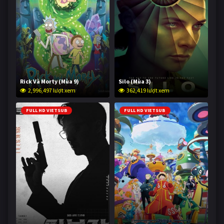
Rick Và Morty (Mùa 9)
Silo (Mùa 3)
2,996,497 lượt xem
362,419 lượt xem
FULL HD VIETSUB
FULL HD VIETSUB