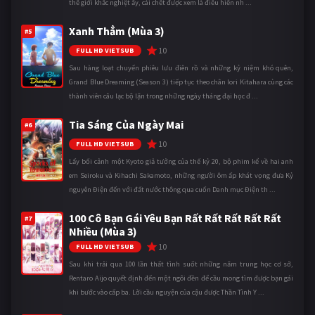
thế giới khắc nghiệt ấy, cái chết được xem là điều hiển nh ...
Xanh Thẳm (Mùa 3)
#5
10
FULL HD VIETSUB
Sau hàng loạt chuyến phiêu lưu điên rồ và những kỷ niệm khó quên,
Grand Blue Dreaming (Season 3) tiếp tục theo chân Iori Kitahara cùng các
thành viên câu lạc bộ lặn trong những ngày tháng đại học đ ...
Tia Sáng Của Ngày Mai
#6
10
FULL HD VIETSUB
Lấy bối cảnh một Kyoto giả tưởng của thế kỷ 20, bộ phim kể về hai anh
em Seiroku và Kihachi Sakamoto, những người ôm ấp khát vọng đưa Kỷ
nguyên Điện đến với đất nước thông qua cuốn Danh mục Điện th ...
100 Cô Bạn Gái Yêu Bạn Rất Rất Rất Rất Rất
#7
Nhiều (Mùa 3)
10
FULL HD VIETSUB
Sau khi trải qua 100 lần thất tình suốt những năm trung học cơ sở,
Rentaro Aijo quyết định đến một ngôi đền để cầu mong tìm được bạn gái
khi bước vào cấp ba. Lời cầu nguyện của cậu được Thần Tình Y ...