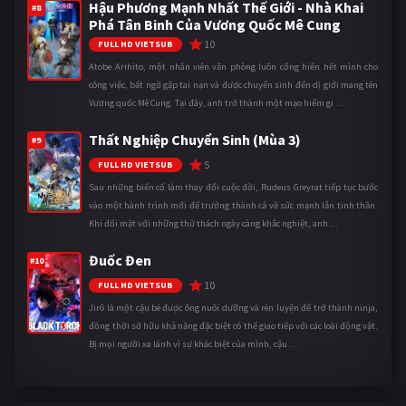
Hậu Phương Mạnh Nhất Thế Giới - Nhà Khai
#8
Phá Tân Binh Của Vương Quốc Mê Cung
10
FULL HD VIETSUB
Atobe Arihito, một nhân viên văn phòng luôn cống hiến hết mình cho
công việc, bất ngờ gặp tai nạn và được chuyển sinh đến dị giới mang tên
Vương quốc Mê Cung. Tại đây, anh trở thành một mạo hiểm gi ...
Thất Nghiệp Chuyển Sinh (Mùa 3)
#9
5
FULL HD VIETSUB
Sau những biến cố làm thay đổi cuộc đời, Rudeus Greyrat tiếp tục bước
vào một hành trình mới để trưởng thành cả về sức mạnh lẫn tinh thần.
Khi đối mặt với những thử thách ngày càng khắc nghiệt, anh ...
Đuốc Đen
#10
10
FULL HD VIETSUB
Jirô là một cậu bé được ông nuôi dưỡng và rèn luyện để trở thành ninja,
đồng thời sở hữu khả năng đặc biệt có thể giao tiếp với các loài động vật.
Bị mọi người xa lánh vì sự khác biệt của mình, cậu ...