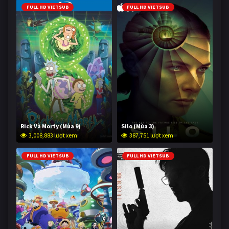
FULL HD VIETSUB
FULL HD VIETSUB
Rick Và Morty (Mùa 9)
Silo (Mùa 3)
3,008,883 lượt xem
387,751 lượt xem
FULL HD VIETSUB
FULL HD VIETSUB