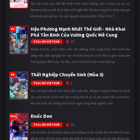
Sau khi trải qua 100 lần thất tình suốt những năm trung học cơ sở,
Rentaro Aijo quyết định đến một ngôi đền để cầu mong tìm được bạn gái
khi bước vào cấp ba. Lời cầu nguyện của cậu được Thần Tình Y ...
Hậu Phương Mạnh Nhất Thế Giới - Nhà Khai
#8
Phá Tân Binh Của Vương Quốc Mê Cung
10
FULL HD VIETSUB
Atobe Arihito, một nhân viên văn phòng luôn cống hiến hết mình cho
công việc, bất ngờ gặp tai nạn và được chuyển sinh đến dị giới mang tên
Vương quốc Mê Cung. Tại đây, anh trở thành một mạo hiểm gi ...
Thất Nghiệp Chuyển Sinh (Mùa 3)
#9
5
FULL HD VIETSUB
Sau những biến cố làm thay đổi cuộc đời, Rudeus Greyrat tiếp tục bước
vào một hành trình mới để trưởng thành cả về sức mạnh lẫn tinh thần.
Khi đối mặt với những thử thách ngày càng khắc nghiệt, anh ...
Đuốc Đen
#10
10
FULL HD VIETSUB
Jirô là một cậu bé được ông nuôi dưỡng và rèn luyện để trở thành ninja,
đồng thời sở hữu khả năng đặc biệt có thể giao tiếp với các loài động vật.