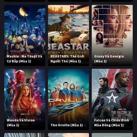
Mashle : Ma Thuật Và
BEASTARS: Thế Giới
Ginny Và Georgia
Cơ Bắp (Mùa 1)
Người Thú (Mùa 1)
(Mùa 1)
Wanda Và Vision
Falcon Và Chiến Binh
(Mùa 1)
The Orville (Mùa 1)
Mùa Đông (Mùa 1)