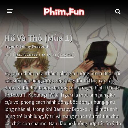
THỂ LOẠI
Hổ Và Thỏ (Mùa 1)
Thần thoại - Cổ trang
Hành động
Tiger & Bunny Season 1
2011
12,134
FULL HD VIETSUB
NHẬT BẢN
Tâm lý
Chiến tranh
Võ thuật - Kiếm hiệp
Nhạc kịch
Bộ phim diễn ra tại thành phố giả tưởng Stern Bild, nơi
các siêu anh hùng được xếp hạng, tài trợ bởi các tập
Kinh dị
Tội phạm - Hình sự
đoàn và thi đấu trong chương trình truyền hình thực tế.
Phiêu lưu
Hài hước
Kotetsu T. Kaburagi (Wild Tiger) là một anh hùng kỳ
cựu với phong cách hành động bốc đồng nhưng giàu
Viễn tưởng
Khoa học - Tài liệu
lòng nhân ái, trong khi Barnaby Brooks Jr. là một anh
Hoạt hình
Thể thao
hùng trẻ lạnh lùng, lý trí và mang mục tiêu trả thù cho
cái chết của cha mẹ. Ban đầu họ không hợp tác ăn ý do
Tình cảm - Lãng mạn
Kỳ ảo