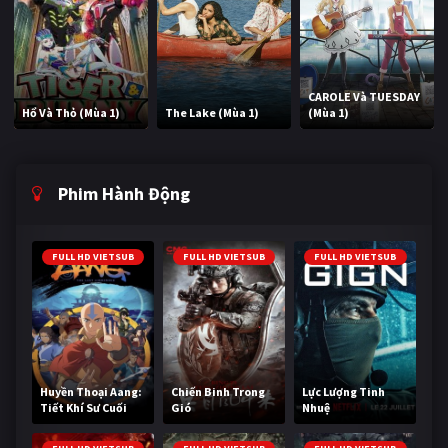
CAROLE Và TUESDAY
Hổ Và Thỏ (Mùa 1)
The Lake (Mùa 1)
(Mùa 1)
Phim Hành Động
FULL HD VIETSUB
FULL HD VIETSUB
FULL HD VIETSUB
Huyền Thoại Aang:
Chiến Binh Trong
Lực Lượng Tinh
Tiết Khí Sư Cuối
Gió
Nhuệ
Cùng