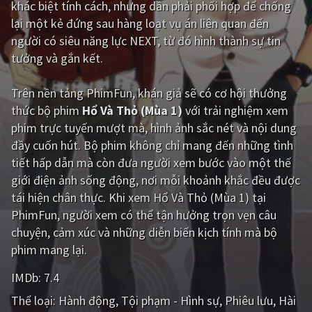
khác biệt tính cách, nhưng dần phải phối hợp để chống
lại một kẻ đứng sau hàng loạt vụ án liên quan đến
Giật gân
Gia đình
người có siêu năng lực NEXT, từ đó hình thành sự tin
Bí ẩn
Lịch sử
tưởng và gắn kết.
Viễn Tây
Tiểu sử
Trên nền tảng
PhimFun
, khán giả sẽ có cơ hội thưởng
GameShow
DramaTV
thức bộ phim
Hổ Và Thỏ (Mùa 1)
với trải nghiệm xem
phim trực tuyến mượt mà, hình ảnh sắc nét và nội dung
QUỐC GIA
đầy cuốn hút. Bộ phim không chỉ mang đến những tình
tiết hấp dẫn mà còn đưa người xem bước vào một thế
Âu - Mỹ
Trung Quốc - Hồng Kông
giới điện ảnh sống động, nơi mỗi khoảnh khắc đều được
tái hiện chân thực. Khi xem Hổ Và Thỏ (Mùa 1) tại
Hàn Quốc
Nhật Bản
PhimFun, người xem có thể tận hưởng trọn vẹn câu
Ấn Độ
Việt Nam
chuyện, cảm xúc và những diễn biến kịch tính mà bộ
phim mang lại.
Tổng hợp
IMDb:
7.4
CẬP NHẬT
Thể loại:
Hành động
Tội phạm - Hình sự
Phiêu lưu
Hài