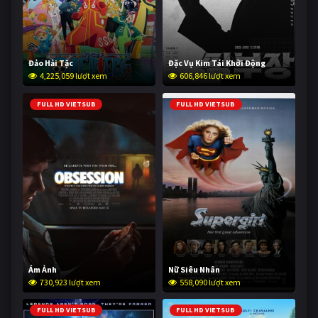
Đảo Hải Tặc
Đặc Vụ Kim Tái Khởi Động
4,225,059 lượt xem
606,846 lượt xem
FULL HD VIETSUB
FULL HD VIETSUB
Ám Ảnh
Nữ Siêu Nhân
730,923 lượt xem
558,090 lượt xem
FULL HD VIETSUB
FULL HD VIETSUB