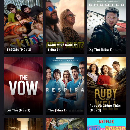
Kaulitz Và Kaulitz
Thể Xác (Mùa 1)
(Mùa 1)
Xạ Thủ (Mùa 1)
Ruby Và Giếng Thần
Lời Thề (Mùa 1)
Thở (Mùa 1)
(Mùa 1)