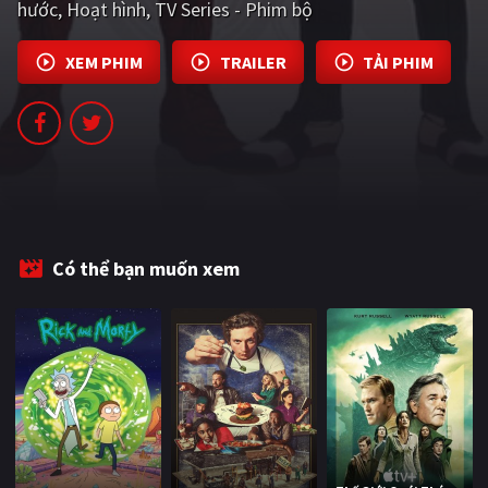
hước
Hoạt hình
TV Series - Phim bộ
PHIM MỚI
PHIM BỘ
XEM PHIM
TRAILER
TẢI PHIM
PHIM LẺ
PHIM CHIẾU RẠP
TUYỂN TẬP PHIM
BLOG
Có thể bạn muốn xem