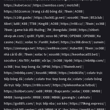
https://kubet.eco/
|
https://xemtiso.com/
|
motchill
|
https://b52com.io
|
trang cá độ bóng đá
|
78win
|
AO88
|
https://c168.guide/
|
https://luck81.jp.net/
|
xoso66
|
78win
|
B52club
|
Xibet
|
lu88
|
K88
|
TT88
|
King88
|
AO88
|
https://rr88.cz/
|
78win
|
sv368
|
78win
|
game bài đổi thưởng
|
7M
|
Bongdalu
|
DH88
|
https://shbet-
okvip.uk.com/
|
qs88
|
Fly88
|
xoso 66
|
VIP66
|
OPEN88
|
OPEN88
|
Ku
casino
|
Ku11
|
xoilac tv
|
Fun88
|
kubet
|
https://sv368.direct/
|
sunwin
|
https://zinmanga.net
|
https://ee88vie.com/
|
Kubet88
|
78win
|
sv368
|
nhà cái lô đề
|
78win
|
xoilac tv
|
xoso66
|
https://keonhacai55.bet/
|
socolive
|
Alo789
|
Ae888
|
xôi lạc
|
Sv368
|
Vip66
|
https://mb66p.com/
|
sv368
|
truc tiep bong da
|
VIP66
|
https://78winnh.net/
|
https://mb66q.com/
|
Xoso66
|
MB66
|
https://mb66.life/
|
colatv trực
tiếp bóng đá
|
colatv
|
colatv truc tiep bong da
|
colatv
|
colatv bóng
đá trực tiếp
|
https://rr88co.net/
|
https://tylekeonhacai.futbol/
|
https://bshbet.com/
|
xx88
|
RR88
|
thapcamtv
|
xoilac
|
XX88
|
MM88
|
MM88
|
luongsontv
|
RR88
|
XX88
|
MB66
|
gavangtv
|
cakhiatv
|
https://go88fc.com/
|
trực tiếp nba
|
soi kèo
|
https://79king.express/
|
https://ok365.center/
|
ok9
|
MB66
|
KJC
|
8xx
|
https://mm88.io/
|
RR88
|