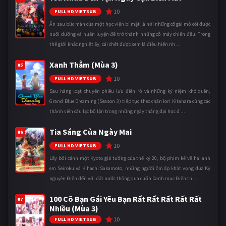
10
FULL HD VIETSUB
Ẩn sau bức màn của một học viện bí mật là nơi những cô gái mồ côi được
nuôi dưỡng và huấn luyện để trở thành những cỗ máy chiến đấu. Trong
thế giới khắc nghiệt ấy, cái chết được xem là điều hiển nh ...
Xanh Thẳm (Mùa 3)
#5
10
FULL HD VIETSUB
Sau hàng loạt chuyến phiêu lưu điên rồ và những kỷ niệm khó quên,
Grand Blue Dreaming (Season 3) tiếp tục theo chân Iori Kitahara cùng các
thành viên câu lạc bộ lặn trong những ngày tháng đại học đ ...
Tia Sáng Của Ngày Mai
#6
10
FULL HD VIETSUB
Lấy bối cảnh một Kyoto giả tưởng của thế kỷ 20, bộ phim kể về hai anh
em Seiroku và Kihachi Sakamoto, những người ôm ấp khát vọng đưa Kỷ
nguyên Điện đến với đất nước thông qua cuốn Danh mục Điện th ...
100 Cô Bạn Gái Yêu Bạn Rất Rất Rất Rất Rất
#7
Nhiều (Mùa 3)
10
FULL HD VIETSUB