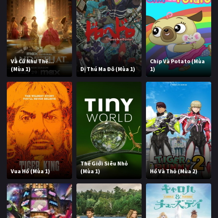
Và Cứ Như Thế...
Chip Và Potato (Mùa
(Mùa 1)
Dị Thú Ma Đô (Mùa 1)
1)
Thế Giới Siêu Nhỏ
Vua Hổ (Mùa 1)
(Mùa 1)
Hổ Và Thỏ (Mùa 2)