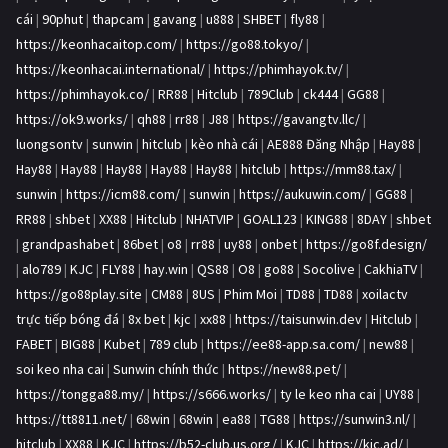
cái
|
90phut
|
thapcam
|
gavang
|
u888
|
SHBET
|
fly88
|
https://keonhacaitop.com/
|
https://go88.tokyo/
|
https://keonhacai.international/
|
https://phimhayok.tv/
|
https://phimhayok.co/
|
RR88
|
Hitclub
|
789Club
|
ck444
|
GG88
|
https://ok9.works/
|
qh88
|
rr88
|
J88
|
https://gavangtv.llc/
|
luongsontv
|
sunwin
|
hitclub
|
kèo nhà cái
|
AE888 Đăng Nhập
|
Hay88
|
Hay88
|
Hay88
|
Hay88
|
Hay88
|
Hay88
|
hitclub
|
https://mm88.tax/
|
sunwin
|
https://icm88.com/
|
sunwin
|
https://aukuwin.com/
|
GG88
|
RR88
|
shbet
|
XX88
|
Hitclub
|
NHATVIP
|
GOAL123
|
KING88
|
8DAY
|
shbet
|
grandpashabet
|
86bet
|
o8
|
rr88
|
uy88
|
onbet
|
https://go8f.design/
|
alo789
|
KJC
|
FLY88
|
hay.win
|
QS88
|
O8
|
go88
|
Socolive
|
CakhiaTV
|
https://go88play.site
|
CM88
|
8US
|
Phim Moi
|
TD88
|
TD88
|
xoilactv
trực tiếp bóng đá
|
8x bet
|
kjc
|
xx88
|
https://taisunwin.dev
|
Hitclub
|
FABET
|
BIG88
|
Kubet
|
789 club
|
https://ee88-app.sa.com/
|
new88
|
soi keo nha cai
|
Sunwin chính thức
|
https://new88.pet/
|
https://tongga88.my/
|
https://s666.works/
|
ty le keo nha cai
|
UY88
|
https://tt8811.net/
|
68win
|
68win
|
ea88
|
TG88
|
https://sunwin3.nl/
|
hitclub
|
XX88
|
KJC
|
https://b52-club.us.org/
|
KJC
|
https://kjc.ad/
|