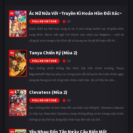
Ác Nữ Nửa Vời ~Truyền Kì Hoán Hồn Đổi Xác~
#1
10
FULL HD VIETSUB
Được điện hạ hết mực sủng ái và ví như nàng bướm rực rỡ giữa chốn
cung đình, Reirin bất ngờ trở thành nạn nhân của Keigetsu – một kẻ
sống ký sinh trong triều đình đã sử dụng ma thuật để hoán đổi th ...
Tanya Chiến Ký (Mùa 2)
#2
10
FULL HD VIETSUB
Sau những chiến thắng đầy khốc liệt trên chiến trường, Tanya
Degurechaff tiếp tục phục vụ trong quân đội Đế quốc khi cuộc chiến ngày
càng leo thang và mở rộng trên nhiều mặt trận. Dù sở hữu tài năn ...
Clevatess (Mùa 2)
#3
10
FULL HD VIETSUB
Sau những biến cố làm thay đổi cục diện của thế giới, Clevatess (Season
2) tiếp tục theo chân Clevatess cùng những đồng minh trong cuộc chiến
chống lại các thế lực đang đẩy nhân loại đến bờ vực diệ ...
Yêu Nhau Đến Tận Ngày Cậu Biến Mất
#4