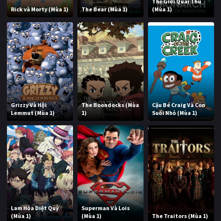
Thế Giới Quái Thú
Rick và Morty (Mùa 1)
The Bear (Mùa 1)
(Mùa 1)
Grizzy Và Hội
The Boondocks (Mùa
Cậu Bé Craig Và Con
Lemmut (Mùa 1)
1)
Suối Nhỏ (Mùa 1)
Lam Hỏa Diệt Quỷ
Superman Và Lois
(Mùa 1)
(Mùa 1)
The Traitors (Mùa 1)