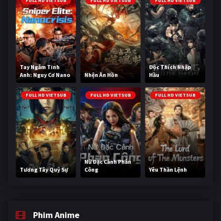
FULL HD VIETSUB
FULL HD VIETSUB
FULL HD VIETSUB
Tay Ngắm Tinh
Độc Thích Nhập
Anh: Nguy Cơ Nano
Nhện Ăn Hồn
Hầu
FULL HD VIETSUB
FULL HD VIETSUB
FULL HD VIETSUB
Nữ Đặc Cảnh Phản
Tương Tây Quỷ Sự
Công
Yêu Thần Lệnh
Phim Anime