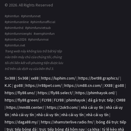
© 2026. All Rights Reserved
#phimfun #phimfunnet
#phimfunonline #phimfunofficial
#phimfunhd #phimfunvietsub
#phimfunmienphi #xemphimfun
#phimfun2026 #phimfunmoi
#phimfun.net
Trang web này không lưu trữ bất kỳ tệp
nào trên máy chủ của chúng tôi, chúng
tôi chỉ liên kết với phương tiện được lưu
trữ trên các dịch vụ của bên thứ 3.
Sv388
|
Sv368
|
xx88
|
https://luphim.com/
|
https://bet88.graphics/
|
KJC
|
go88
|
https://rr88pet.com/
|
https://cm88.cn.com/
|
XX88
|
go88
|
https://fly88.uno/
|
https://fly88.select/
|
https://phimhayok.onl/
|
https://fly88.green/
|
FLY88
|
FLY88
|
phimhayok
|
đá gà trực tiếp
|
CM88
|
https://mm88.center/
|
https://2ok9.com/
|
nhà cái uy tín
|
nhà cái uy
tín
|
nhà cái uy tín
|
nhà cái uy tín
|
nhà cái uy tín
|
nhà cái uy tín
|
https://daga88.my/
|
https://xhamsterlive.radio.fm/
|
bóng đá trực tiếp
|
trực tiếp bóng đá
|
trực tiếp bóng đá hôm nay
|
ca khia
|
tỷ lệ kèo nhà