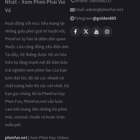
Hotline: 0985646233
Nhất - Xem Phim Phải Vui
Vẻ
Email:
admin@phimfun.net
Telegram:
@golden885
Hoạt động với mục tiêu mang lại
những giây phút giải trí tuyệt vời,
PhimFun tự hào là điểm đến quen
thuộc của cộng đồng yêu điện ảnh.
Tại đây, hệ thống được tối ưu hóa
trên hạ tầng mạnh mẽ để đảm bảo
trải nghiệm xem phim fun của bạn
luôn đạt tốc độ tải cực nhanh và
chất lượng hiển thị sắc nét nhất. Dù
bạn gọi chúng tôi là PhimFun hay
Phim Fun, PhimFun.net vẫn luôn
cam kết mang đến những bộ phim
mới, vietsub chuẩn và hoàn toàn
miễn phí.
phimfun.net
| Xem Phim Hay Online