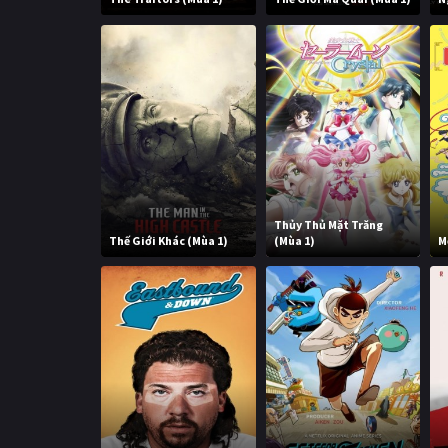
Thủy Thủ Mặt Trăng
Thế Giới Khác (Mùa 1)
(Mùa 1)
M