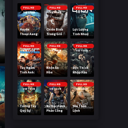
FULL HD
FULL HD
FULL HD
VIETSUB
VIETSUB
VIETSUB
Huyền
Chiến Binh
Lực Lượng
Thoại Aang:
Trong Gió
Tinh Nhuệ
Tiết Khí Sư
Cuối Cùng
FULL HD
FULL HD
FULL HD
VIETSUB
VIETSUB
VIETSUB
Tay Ngắm
Nhện Ăn
Độc Thích
Tinh Anh:
Hồn
Nhập Hầu
Nguy Cơ
Nano
FULL HD
FULL HD
FULL HD
VIETSUB
VIETSUB
VIETSUB
Tương Tây
Nữ Đặc Cảnh
Yêu Thần
Quỷ Sự
Phản Công
Lệnh