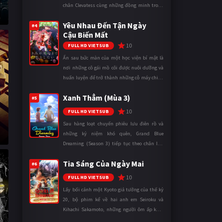
chân Clevatess cùng những đồng minh trong
cuộc chiến chống lại các thế lực đang đẩy nhân
Yêu Nhau Đến Tận Ngày
loại đến bờ vực diệ ...
#4
Cậu Biến Mất
10
FULL HD VIETSUB
Ẩn sau bức màn của một học viện bí mật là
nơi những cô gái mồ côi được nuôi dưỡng và
huấn luyện để trở thành những cỗ máy chiến
đấu. Trong thế giới khắc nghiệt ấy, cái chết
Xanh Thẳm (Mùa 3)
được xem là điều hiển nh ...
#5
10
FULL HD VIETSUB
Sau hàng loạt chuyến phiêu lưu điên rồ và
những kỷ niệm khó quên, Grand Blue
Dreaming (Season 3) tiếp tục theo chân Iori
Kitahara cùng các thành viên câu lạc bộ lặn
Tia Sáng Của Ngày Mai
trong những ngày tháng đại học đ ...
#6
10
FULL HD VIETSUB
Lấy bối cảnh một Kyoto giả tưởng của thế kỷ
20, bộ phim kể về hai anh em Seiroku và
Kihachi Sakamoto, những người ôm ấp khát
vọng đưa Kỷ nguyên Điện đến với đất nước