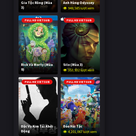
Gia Tộc Rồng (Mùa
Anh Hùng Odyssey
3)
948,585 lượt xem
2,016,746 lượt xem
FULL HD VIETSUB
FULL HD VIETSUB
Rick Và Morty (Mùa
Silo (Mùa 3)
9)
353,932 lượt xem
2,993,777 lượt xem
FULL HD VIETSUB
FULL HD VIETSUB
Đặc Vụ Kim Tái Khởi
Đảo Hải Tặc
Động
4,201,067 lượt xem