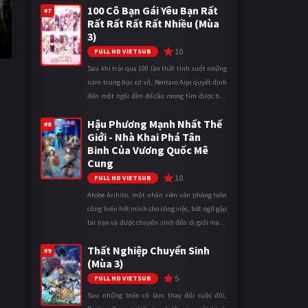
100 Cô Bạn Gái Yêu Bạn Rất
thông qua cuốn Danh mục Điện th ...
#7
Rất Rất Rất Rất Nhiều (Mùa
3)
10
FULL HD VIETSUB
Sau khi trải qua 100 lần thất tình suốt những
năm trung học cơ sở, Rentaro Aijo quyết định
đến một ngôi đền để cầu mong tìm được bạn
gái khi bước vào cấp ba. Lời cầu nguyện của
Hậu Phương Mạnh Nhất Thế
cậu được Thần Tình Y ...
#8
Giới - Nhà Khai Phá Tân
Binh Của Vương Quốc Mê
Cung
10
FULL HD VIETSUB
Atobe Arihito, một nhân viên văn phòng luôn
cống hiến hết mình cho công việc, bất ngờ gặp
tai nạn và được chuyển sinh đến dị giới mang
tên Vương quốc Mê Cung. Tại đây, anh trở
Thất Nghiệp Chuyển Sinh
thành một mạo hiểm gi ...
#9
(Mùa 3)
5
FULL HD VIETSUB
Sau những biến cố làm thay đổi cuộc đời,