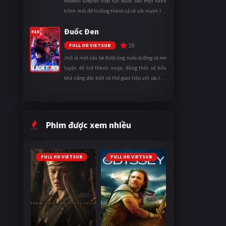
Rudeus Greyrat tiếp tục bước vào một hành
trình mới để trưởng thành cả về sức mạnh lẫn
tinh thần. Khi đối mặt với những thử thách
Đuốc Đen
ngày càng khắc nghiệt, anh ...
#10
10
FULL HD VIETSUB
Jirô là một cậu bé được ông nuôi dưỡng và rèn
luyện để trở thành ninja, đồng thời sở hữu
khả năng đặc biệt có thể giao tiếp với các loài
động vật. Bị mọi người xa lánh vì sự khác biệt
của mình, cậu ...
Phim được xem nhiều
FULL HD VIETSUB
FULL HD VIETSUB