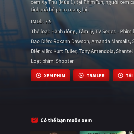
xem Xạ Thủ (Mùa 1) tại PhimFun, người xem có
tính mà bộ phim mang lại.
IMDb:
7.5
Thể loại:
Hành động
Tâm lý
TV Series - Phim 
Đạo Diễn:
Roxann Dawson
Amanda Marsalis
Diễn viên:
Kurt Fuller
Tony Amendola
Shantel
Loạt phim:
Shooter
XEM PHIM
TRAILER
TẢI
Có thể bạn muốn xem