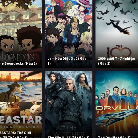
Lam Hỏa Diệt Quỷ (Mùa
100 Người Thử Nghiệm
he Boondocks (Mùa 1)
1)
(Mùa 1)
EASTARS: Thế Giới
gười Thú (Mùa 1)
Thợ Săn Quái Vật (Mùa 1)
The Orville (Mùa 1)