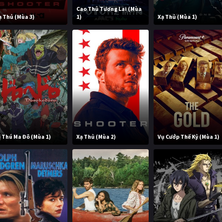
Cao Thủ Tương Lai (Mùa
ạ Thủ (Mùa 3)
1)
Xạ Thủ (Mùa 1)
ị Thú Ma Đô (Mùa 1)
Xạ Thủ (Mùa 2)
Vụ Cướp Thế Kỷ (Mùa 1)