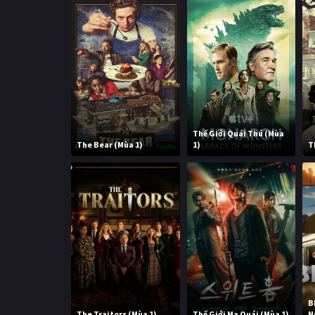
Thế Giới Quái Thú (Mùa
The Bear (Mùa 1)
1)
T
B
The Traitors (Mùa 1)
Thế Giới Ma Quái (Mùa 1)
N