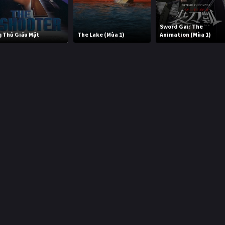
Sword Gai: The
ạ Thủ Giấu Mặt
The Lake (Mùa 1)
Animation (Mùa 1)