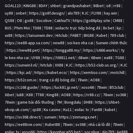
GOAL123
|
KING88
|
8DAY
|
shbet
|
grandpashabet
|
86bet
|
o8
|
rr88
|
uy88
|
onbet
|
https://go8f.design/
|
alo789
|
KJC
|
FLY88
|
hay.win
|
QS88
|
O8
|
go88
|
Socolive
|
CakhiaTV
|
https://go88play.site
|
CM88
|
8US
|
Phim Moi
|
TD88
|
TD88
|
xoilactv trực tiếp bóng đá
|
8x bet
|
kjc
|
xx88
|
https://taisunwin.dev
|
Hitclub
|
FABET
|
BIG88
|
Kubet
|
789 club
|
https://ee88-app.sa.com/
|
new88
|
soi keo nha cai
|
Sunwin chính thức
|
https://new88.pet/
|
https://tongga88.my/
|
https://s666.works/
|
ty
le keo nha cai
|
UY88
|
https://tt8811.net/
|
68win
|
68win
|
ea88
|
TG88
|
https://sunwin3.nl/
|
hitclub
|
XX88
|
KJC
|
https://b52-club.us.org/
|
KJC
|
https://kjc.ad/
|
https://kubet.eco/
|
https://xemtiso.com/
|
motchill
|
https://b52com.io
|
trang cá độ bóng đá
|
78win
|
AO88
|
https://c168.guide/
|
https://luck81.jp.net/
|
xoso66
|
78win
|
B52club
|
Xibet
|
lu88
|
K88
|
TT88
|
King88
|
AO88
|
https://rr88.cz/
|
78win
|
sv368
|
78win
|
game bài đổi thưởng
|
7M
|
Bongdalu
|
DH88
|
https://shbet-
okvip.uk.com/
|
qs88
|
Ku casino
|
Ku11
|
xoilac tv
|
Fun88
|
kubet
|
https://sv368.direct/
|
sunwin
|
https://zinmanga.net
|
https://ee88vie.com/
|
Kubet88
|
78win
|
sv368
|
nhà cái lô đề
|
78win
|
xoilac tv
|
xoso66
|
https://keonhacai55.bet/
|
socolive
|
Alo789
|
Ae888