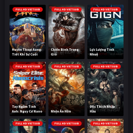
FULL HD VIETSUB
FULL HD VIETSUB
FULL HD VIETSUB
Huyền Thoại Aang:
Chiến Binh Trong
Lực Lượng Tinh
Tiết Khí Sư Cuối
Gió
Nhuệ
Cùng
FULL HD VIETSUB
FULL HD VIETSUB
FULL HD VIETSUB
Tay Ngắm Tinh
Độc Thích Nhập
Anh: Nguy Cơ Nano
Nhện Ăn Hồn
Hầu
FULL HD VIETSUB
FULL HD VIETSUB
FULL HD VIETSUB