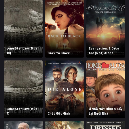
Lone Star Law (Mùa
Evangelion: 1.0 You
10)
Back to Black
Are (Not) Alone
Lone Star Law (Mùa
Ở Nhà Một Mình 4: Lấy
7)
Chết Một Mình
Lại Ngôi Nhà