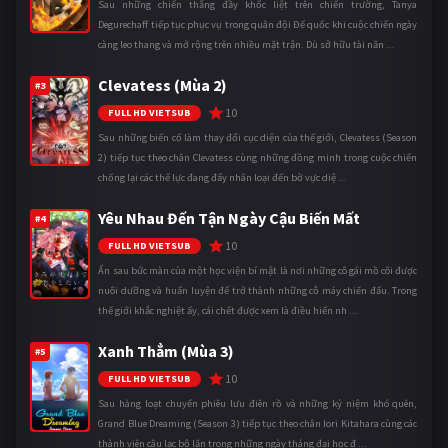
Sau những chiến thắng đầy khốc liệt trên chiến trường, Tanya
Degurechaff tiếp tục phục vụ trong quân đội Đế quốc khi cuộc chiến ngày
càng leo thang và mở rộng trên nhiều mặt trận. Dù sở hữu tài năn ...
Clevatess (Mùa 2)
#3
10
FULL HD VIETSUB
Sau những biến cố làm thay đổi cục diện của thế giới, Clevatess (Season
2) tiếp tục theo chân Clevatess cùng những đồng minh trong cuộc chiến
chống lại các thế lực đang đẩy nhân loại đến bờ vực diệ ...
Yêu Nhau Đến Tận Ngày Cậu Biến Mất
#4
10
FULL HD VIETSUB
Ẩn sau bức màn của một học viện bí mật là nơi những cô gái mồ côi được
nuôi dưỡng và huấn luyện để trở thành những cỗ máy chiến đấu. Trong
thế giới khắc nghiệt ấy, cái chết được xem là điều hiển nh ...
Xanh Thẳm (Mùa 3)
#5
10
FULL HD VIETSUB
Sau hàng loạt chuyến phiêu lưu điên rồ và những kỷ niệm khó quên,
Grand Blue Dreaming (Season 3) tiếp tục theo chân Iori Kitahara cùng các
thành viên câu lạc bộ lặn trong những ngày tháng đại học đ ...