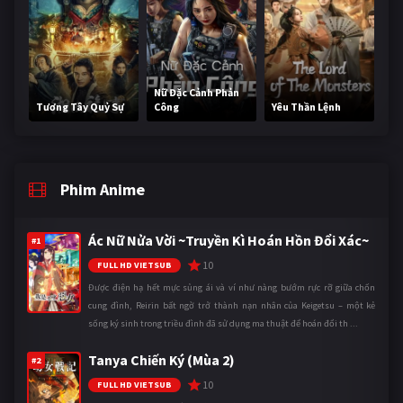
Nữ Đặc Cảnh Phản
Tương Tây Quỷ Sự
Công
Yêu Thần Lệnh
Phim Anime
Ác Nữ Nửa Vời ~Truyền Kì Hoán Hồn Đổi Xác~
#1
10
FULL HD VIETSUB
Được điện hạ hết mực sủng ái và ví như nàng bướm rực rỡ giữa chốn
cung đình, Reirin bất ngờ trở thành nạn nhân của Keigetsu – một kẻ
sống ký sinh trong triều đình đã sử dụng ma thuật để hoán đổi th ...
Tanya Chiến Ký (Mùa 2)
#2
10
FULL HD VIETSUB