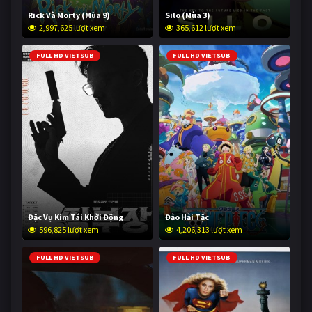
Rick Và Morty (Mùa 9)
Silo (Mùa 3)
2,997,625 lượt xem
365,612 lượt xem
FULL HD VIETSUB
FULL HD VIETSUB
Đặc Vụ Kim Tái Khởi Động
Đảo Hải Tặc
596,825 lượt xem
4,206,313 lượt xem
FULL HD VIETSUB
FULL HD VIETSUB