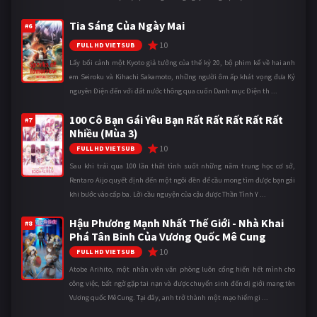
Tia Sáng Của Ngày Mai
#6
10
FULL HD VIETSUB
Lấy bối cảnh một Kyoto giả tưởng của thế kỷ 20, bộ phim kể về hai anh
em Seiroku và Kihachi Sakamoto, những người ôm ấp khát vọng đưa Kỷ
nguyên Điện đến với đất nước thông qua cuốn Danh mục Điện th ...
100 Cô Bạn Gái Yêu Bạn Rất Rất Rất Rất Rất
#7
Nhiều (Mùa 3)
10
FULL HD VIETSUB
Sau khi trải qua 100 lần thất tình suốt những năm trung học cơ sở,
Rentaro Aijo quyết định đến một ngôi đền để cầu mong tìm được bạn gái
khi bước vào cấp ba. Lời cầu nguyện của cậu được Thần Tình Y ...
Hậu Phương Mạnh Nhất Thế Giới - Nhà Khai
#8
Phá Tân Binh Của Vương Quốc Mê Cung
10
FULL HD VIETSUB
Atobe Arihito, một nhân viên văn phòng luôn cống hiến hết mình cho
công việc, bất ngờ gặp tai nạn và được chuyển sinh đến dị giới mang tên
Vương quốc Mê Cung. Tại đây, anh trở thành một mạo hiểm gi ...