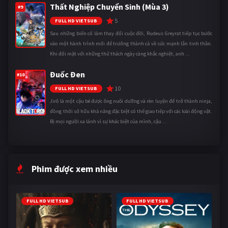
Thất Nghiệp Chuyển Sinh (Mùa 3)
#9
5
FULL HD VIETSUB
Sau những biến cố làm thay đổi cuộc đời, Rudeus Greyrat tiếp tục bước
vào một hành trình mới để trưởng thành cả về sức mạnh lẫn tinh thần.
Khi đối mặt với những thử thách ngày càng khắc nghiệt, anh ...
Đuốc Đen
#10
10
FULL HD VIETSUB
Jirô là một cậu bé được ông nuôi dưỡng và rèn luyện để trở thành ninja,
đồng thời sở hữu khả năng đặc biệt có thể giao tiếp với các loài động vật.
Bị mọi người xa lánh vì sự khác biệt của mình, cậu ...
Phim được xem nhiều
FULL HD VIETSUB
FULL HD VIETSUB