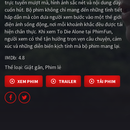
trực tuyến mượt mà, hình ảnh sắc nét và nội dung đầy
cuốn hút. Bộ phim không chỉ mang đến những tình tiết
Giật gân
Gia đình
hấp dẫn mà còn đưa người xem bước vào một thế giới
Bí ẩn
Lịch sử
điện ảnh sống động, nơi mỗi khoảnh khắc đều được tái
hiện chân thực. Khi xem To Die Alone tại PhimFun,
Viễn Tây
Tiểu sử
người xem có thể tận hưởng trọn vẹn câu chuyện, cảm
GameShow
DramaTV
xúc và những diễn biến kịch tính mà bộ phim mang lại.
IMDb:
4.8
QUỐC GIA
Thể loại:
Giật gân
Phim lẻ
Âu - Mỹ
Trung Quốc - Hồng Kông
XEM PHIM
TRAILER
TẢI PHIM
Hàn Quốc
Nhật Bản
Ấn Độ
Việt Nam
Tổng hợp
CẬP NHẬT