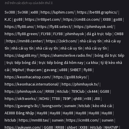
trữ trên các dịch vụ của bên thứ 3.
Sv388
|
Sv368
|
xx88
|
https://luphim.com/
|
https://bet88.graphics/
|
KJC
|
go88
|
https://rr88pet.com/
|
https://cm88.cn.com/
|
XX88
|
go88
|
https://fly88.uno/
|
https://fly88.select/
|
https://phimhayok.onl/
|
https://fly88.green/
|
FLY88
|
FLY88
|
phimhayok
|
đá gà trực tiếp
|
CM88
|
https://mm88.center/
|
https://2ok9.com/
|
nhà cái uy tín
|
nhà cái uy
tín
|
nhà cái uy tín
|
nhà cái uy tín
|
nhà cái uy tín
|
nhà cái uy tín
|
https://daga88.my/
|
https://xhamsterlive.radio.fm/
|
bóng đá trực tiếp
|
trực tiếp bóng đá
|
trực tiếp bóng đá hôm nay
|
ca khia
|
tỷ lệ kèo nhà
cái
|
90phut
|
thapcam
|
gavang
|
u888
|
SHBET
|
fly88
|
https://keonhacaitop.com/
|
https://go88.tokyo/
|
https://keonhacai.international/
|
https://phimhayok.tv/
|
https://phimhayok.co/
|
RR88
|
Hitclub
|
789Club
|
ck444
|
GG88
|
https://ok9.works/
|
NOHU
|
TT88
|
789P
|
qh88
|
rr88
|
J88
|
https://gavangtv.llc/
|
luongsontv
|
sunwin
|
hitclub
|
kèo nhà cái
|
AE888 Đăng Nhập
|
Hay88
|
Hay88
|
Hay88
|
Hay88
|
Hay88
|
Hay88
|
hitclub
|
https://mm88.tax/
|
sunwin
|
https://icm88.com/
|
sunwin
|
https://aukuwin.com/
|
GG88
|
RR88
|
shbet
|
XX88
|
Hitclub
|
NHATVIP
|