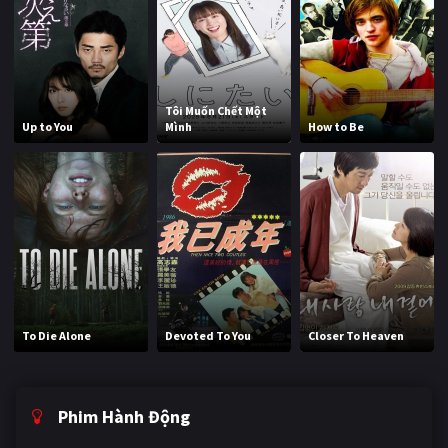
Tôi Muốn Chết Một
Up to You
Mình
How to Be
To Die Alone
Devoted To You
Closer To Heaven
Phim Hành Động