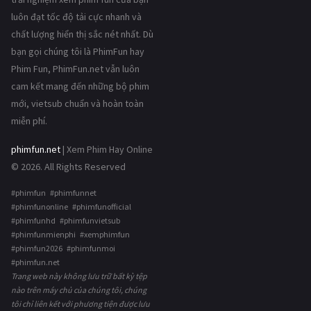
luôn đạt tốc độ tải cực nhanh và
chất lượng hiển thị sắc nét nhất. Dù
bạn gọi chúng tôi là PhimFun hay
Phim Fun, PhimFun.net vẫn luôn
cam kết mang đến những bộ phim
mới, vietsub chuẩn và hoàn toàn
miễn phí.
phimfun.net
| Xem Phim Hay Online
© 2026. All Rights Reserved
#phimfun #phimfunnet
#phimfunonline #phimfunofficial
#phimfunhd #phimfunvietsub
#phimfunmienphi #xemphimfun
#phimfun2026 #phimfunmoi
#phimfun.net
Trang web này không lưu trữ bất kỳ tệp
nào trên máy chủ của chúng tôi, chúng
tôi chỉ liên kết với phương tiện được lưu