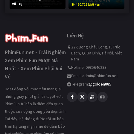
Vũ Trụ
490,719 lượt xem
239,432 lượt xem
Liên Hệ
22 đường Châu Long, P. Trúc
PhimFun.net - Trải Nghiệm
Bạch, Q. Ba Đình, Hà Nội, Việt
Nam
Xem Phim Fun Mượt Mà
Hotline: 0985646233
Nhất - Xem Phim Phải Vui
Vẻ
Email:
admin@phimfun.net
Telegram:
@golden885
Hoạt động với mục tiêu mang lại
những giây phút giải trí tuyệt vời,
PhimFun tự hào là điểm đến quen
thuộc của cộng đồng yêu điện ảnh.
Tại đây, hệ thống được tối ưu hóa
trên hạ tầng mạnh mẽ để đảm bảo
trải nghiệm xem phim fun của bạn