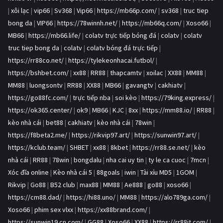
|
xôi lạc
|
vip66
|
Sv368
|
Vip66
|
https://mb66p.com/
|
sv368
|
truc tiep
bong da
|
VIP66
|
https://78winnh.net/
|
https://mb66q.com/
|
Xoso66
|
MB66
|
https://mb66.life/
|
colatv trực tiếp bóng đá
|
colatv
|
colatv
truc tiep bong da
|
colatv
|
colatv bóng đá trực tiếp
|
https://rr88co.net/
|
https://tylekeonhacai.futbol/
|
https://bshbet.com/
|
xx88
|
RR88
|
thapcamtv
|
xoilac
|
XX88
|
MM88
|
MM88
|
luongsontv
|
RR88
|
XX88
|
MB66
|
gavangtv
|
cakhiatv
|
https://go88fc.com/
|
trực tiếp nba
|
soi kèo
|
https://79king.express/
|
https://ok365.center/
|
ok9
|
MB66
|
KJC
|
8xx
|
https://mm88.io/
|
RR88
|
kèo nhà cái
|
bet88
|
cakhiatv
|
kèo nhà cái
|
78win
|
https://f8beta2.me/
|
https://rikvip97.art/
|
https://sunwin97.art/
|
https://kclub.team/
|
SHBET
|
xx88
|
8kbet
|
https://rr88.se.net/
|
kèo
nhà cái
|
RR88
|
78win
|
bongdalu
|
nha cai uy tin
|
ty le ca cuoc
|
7mcn
|
Xóc đĩa online
|
Kèo nhà cái 5
|
88goals
|
iwin
|
Tài xỉu MD5
|
1GOM
|
Rikvip
|
Go88
|
B52 club
|
max88
|
MM88
|
Ae888
|
go88
|
xoso66
|
https://cm88.dad/
|
https://hi88.uno/
|
MM88
|
https://alo789ga.com/
|
Xoso66
|
phim sex vlxx
|
https://xx88brand.com/
|
https://sunwin19.cn.com/
|
GG88
|
Xoso66
|
XX88
|
https://rr88it.com/
|