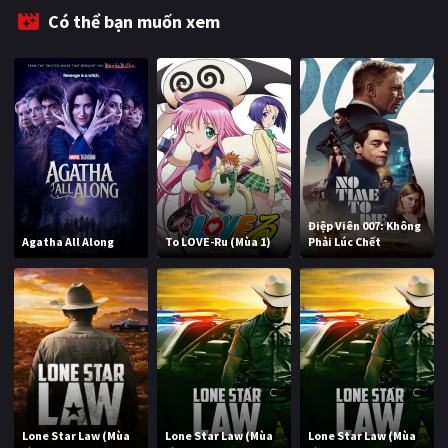
PHIM MỚI
Có thể bạn muốn xem
PHIM BỘ
PHIM LẺ
PHIM CHIẾU RẠP
TUYỂN TẬP PHIM
BLOG
Điệp Viên 007: Không
Agatha All Along
To LOVE-Ru (Mùa 1)
Phải Lúc Chết
Lone Star Law (Mùa
Lone Star Law (Mùa
Lone Star Law (Mùa