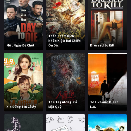
Thần Thám Địch
Nhân Kiệt: Đại Chiến
Một Ngày Để Chết
Ôn Dịch
Dressed to Kill
The Tag Along: Cá
To Live and Die in
Xin Đừng Tin Cô Ấy
Mặt Quỷ
L.A.