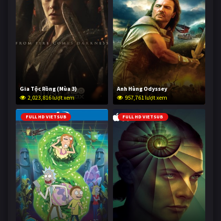
Gia Tộc Rồng (Mùa 3)
Anh Hùng Odyssey
2,023,816 lượt xem
957,761 lượt xem
FULL HD VIETSUB
FULL HD VIETSUB