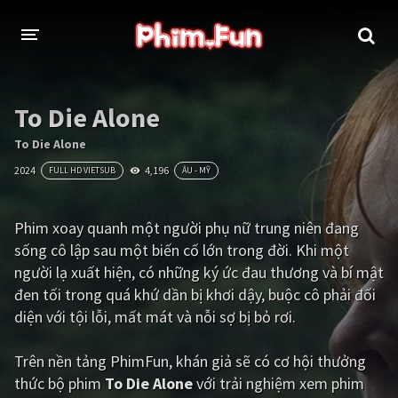
THỂ LOẠI
To Die Alone
Thần thoại - Cổ trang
Hành động
To Die Alone
2024
4,196
FULL HD VIETSUB
ÂU - MỸ
Tâm lý
Chiến tranh
Võ thuật - Kiếm hiệp
Nhạc kịch
Phim xoay quanh một người phụ nữ trung niên đang
sống cô lập sau một biến cố lớn trong đời. Khi một
Kinh dị
Tội phạm - Hình sự
người lạ xuất hiện, có những ký ức đau thương và bí mật
Phiêu lưu
Hài hước
đen tối trong quá khứ dần bị khơi dậy, buộc cô phải đối
diện với tội lỗi, mất mát và nỗi sợ bị bỏ rơi.
Viễn tưởng
Khoa học - Tài liệu
Hoạt hình
Thể thao
Trên nền tảng
PhimFun
, khán giả sẽ có cơ hội thưởng
thức bộ phim
To Die Alone
với trải nghiệm xem phim
Tình cảm - Lãng mạn
Kỳ ảo