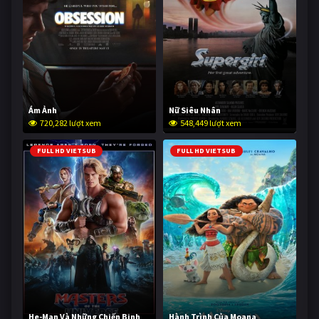
Ám Ảnh
Nữ Siêu Nhân
720,282 lượt xem
548,449 lượt xem
FULL HD VIETSUB
FULL HD VIETSUB
He-Man Và Những Chiến Binh
Hành Trình Của Moana