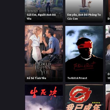
Gửi Em, Người Anh Đã
Em yêu, Anh Đã Phóng To
Yêu
Các Con
D
O
Xổ Số Tình Yêu
To Kill A Priest
t