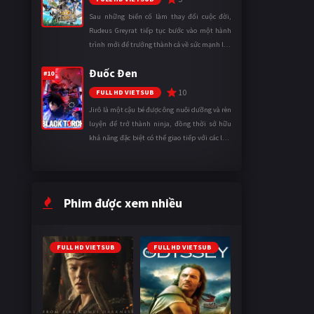
Sau những biến cố làm thay đổi cuộc đời,
Rudeus Greyrat tiếp tục bước vào một hành
trình mới để trưởng thành cả về sức mạnh lẫn
tinh thần. Khi đối mặt với những thử thách
Đuốc Đen
ngày càng khắc nghiệt, anh ...
#10
10
FULL HD VIETSUB
Jirô là một cậu bé được ông nuôi dưỡng và rèn
luyện để trở thành ninja, đồng thời sở hữu
khả năng đặc biệt có thể giao tiếp với các loài
động vật. Bị mọi người xa lánh vì sự khác biệt
của mình, cậu ...
Phim được xem nhiều
FULL HD VIETSUB
FULL HD VIETSUB