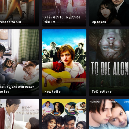
Nhắn Gửi Tôi, Người Đã
ressed to Kill
Yêu Em
Up to You
ne Day, You Will Reach
he Sea
How to Be
To Die Alone