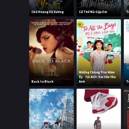
Chó Hoang Và Xương
Cứ Thế Mà Gặp Em
T
Những Chàng Trai Năm
Ấy - Tái Bút: Em Vẫn Yêu
Back to Black
Anh
T