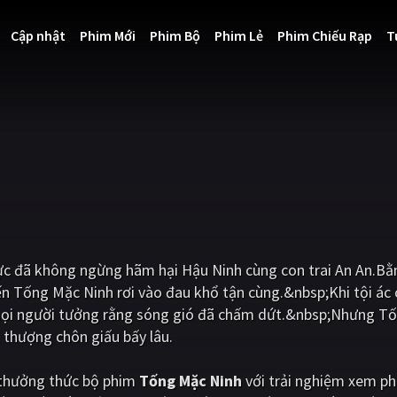
Cập nhật
Phim Mới
Phim Bộ
Phim Lẻ
Phim Chiếu Rạp
T
ực đã không ngừng hãm hại Hậu Ninh cùng con trai An An.B
n Tống Mặc Ninh rơi vào đau khổ tận cùng.&nbsp;Khi tội ác
 mọi người tưởng rằng sóng gió đã chấm dứt.&nbsp;Nhưng T
 thượng chôn giấu bấy lâu.
i thưởng thức bộ phim
Tống Mặc Ninh
với trải nghiệm xem ph