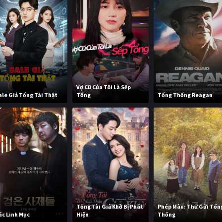
Vợ Cũ Của Tôi Là Sếp
ale Giả Tổng Tài Thật
Tổng
Tổng Thống Reagan
Tổng Tài Giả Khờ Bị Phát
Phép Màu: Thư Gửi Tổn
ác Linh Mục
Hiện
Thống