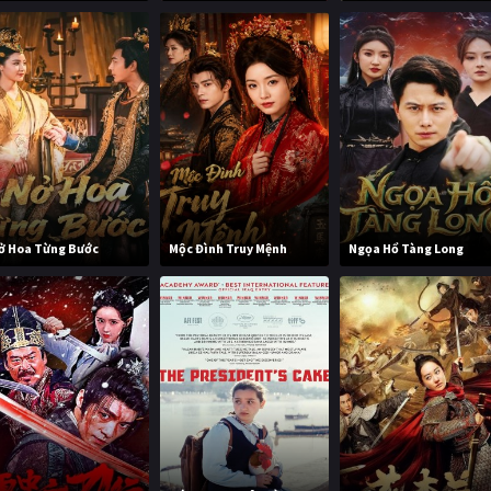
ở Hoa Từng Bước
Mộc Đình Truy Mệnh
Ngọa Hổ Tàng Long