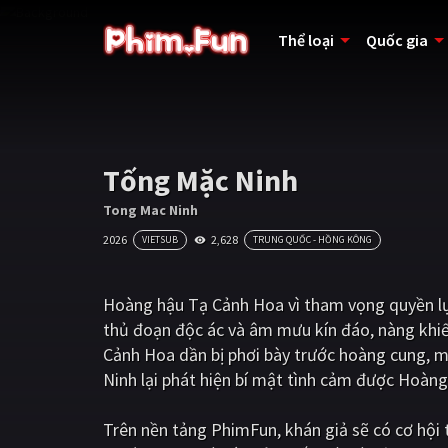
Thể loại
Quốc gia
Tống Mặc Ninh
Tong Mac Ninh
2026
2,628
VIETSUB
TRUNG QUỐC - HỒNG KÔNG
Hoàng hậu Tạ Cảnh Hoa vì tham vọng quyền l
thủ đoạn độc ác và âm mưu kín đáo, nàng khiế
Cảnh Hoa dần bị phơi bày trước hoàng cung,
Ninh lại phát hiện bí mật tình cảm được Hoàng
Trên nền tảng
PhimFun
, khán giả sẽ có cơ hộ