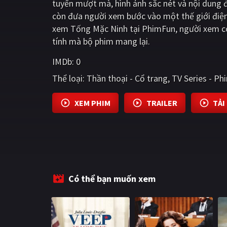
tuyến mượt mà, hình ảnh sắc nét và nội dung 
còn đưa người xem bước vào một thế giới điện
xem Tống Mặc Ninh tại PhimFun, người xem có 
tính mà bộ phim mang lại.
IMDb:
0
Thể loại:
Thần thoại - Cổ trang
TV Series - Ph
XEM PHIM
TRAILER
TẢI
Có thể bạn muốn xem