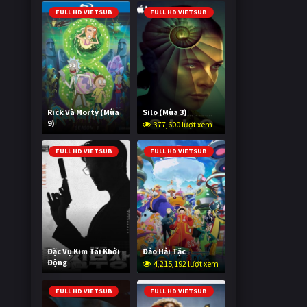
FULL HD VIETSUB
FULL HD VIETSUB
Rick Và Morty (Mùa
Silo (Mùa 3)
9)
377,600 lượt xem
3,004,330 lượt xem
FULL HD VIETSUB
FULL HD VIETSUB
Đặc Vụ Kim Tái Khởi
Đảo Hải Tặc
Động
4,215,192 lượt xem
603,245 lượt xem
FULL HD VIETSUB
FULL HD VIETSUB