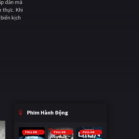
hấp dẫn mà
 thực. Khi
biến kịch
Phim Hành Động
FULL HD
FULL HD
FULL HD
VIETSUB
VIETSUB
VIETSUB