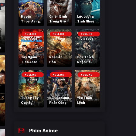
Huyền
Chiến Binh
Lực Lượng
Thoại Aang:
Trong Gió
Tinh Nhuệ
Tiết Khí Sư
Cuối Cùng
FULL HD
FULL HD
FULL HD
VIETSUB
VIETSUB
VIETSUB
)
Tay Ngắm
Nhện Ăn
Độc Thích
Tinh Anh:
Hồn
Nhập Hầu
Nguy Cơ
Nano
FULL HD
FULL HD
FULL HD
VIETSUB
VIETSUB
VIETSUB
Tương Tây
Nữ Đặc Cảnh
Yêu Thần
Quỷ Sự
Phản Công
Lệnh
Phim Anime