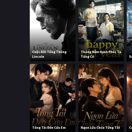
Cuộc Đời Tổng Thống
Tháng Năm Hạnh Phúc Ta
Lincoln
Từng Có
S
Tổng Tài Đến Cứu Em
Ngọn Lửa Chưa Từng Tắt
C