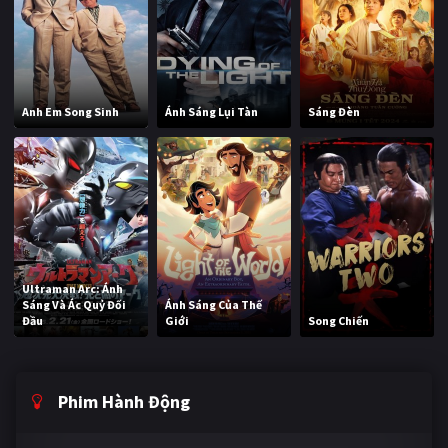
Anh Em Song Sinh
Ánh Sáng Lụi Tàn
Sáng Đèn
Ultraman Arc: Ánh
Sáng Và Ác Quỷ Đối
Ánh Sáng Của Thế
Đầu
Giới
Song Chiến
Phim Hành Động