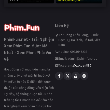
252,541 lượt xem
Liên Hệ
22 đường Châu Long, P. Trúc
PhimFun.net - Trải Nghiệm
Bạch, Q. Ba Đình, Hà Nội, Việt
Nam
Xem Phim Fun Mượt Mà
Hotline: 0985646233
Nhất - Xem Phim Phải Vui
Vẻ
Email:
admin@phimfun.net
Telegram:
@golden885
Hoạt động với mục tiêu mang lại
những giây phút giải trí tuyệt vời,
PhimFun tự hào là điểm đến quen
thuộc của cộng đồng yêu điện ảnh.
Tại đây, hệ thống được tối ưu hóa
trên hạ tầng mạnh mẽ để đảm bảo
trải nghiệm xem phim fun của bạn