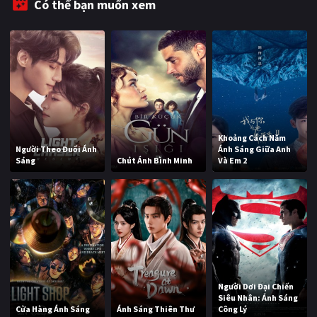
Có thể bạn muốn xem
Khoảng Cách Năm
Người Theo Đuổi Ánh
Ánh Sáng Giữa Anh
Sáng
Chút Ánh Bình Minh
Và Em 2
Người Dơi Đại Chiến
Siêu Nhân: Ánh Sáng
Cửa Hàng Ánh Sáng
Ánh Sáng Thiên Thư
Công Lý