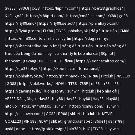
Sv388
|
Sv368
|
xx88
|
https://luphim.com/
|
https://bet88.graphics/
|
KJC
|
go88
|
https://rr88pet.com/
|
https://cm88.cn.com/
|
XX88
|
go88
|
https://fly88.uno/
|
https://fly88.select/
|
https://phimhayok.onl/
|
https://fly88.green/
|
FLY88
|
FLY88
|
phimhayok
|
đá gà trực tiếp
|
CM88
|
https://mm88.center/
|
nhà cái uy tín
|
https://daga88.my/
|
https://xhamsterlive.radio.fm/
|
bóng đá trực tiếp
|
trực tiếp bóng đá
|
trực tiếp bóng đá hôm nay
|
ca khia
|
tỷ lệ kèo nhà cái
|
90phut
|
thapcam
|
gavang
|
u888
|
SHBET
|
fly88
|
https://keonhacaitop.com/
|
https://go88.tokyo/
|
https://keonhacai.international/
|
https://phimhayok.tv/
|
https://phimhayok.co/
|
RR88
|
Hitclub
|
789Club
|
GG88
|
https://ok9.works/
|
NOHU
|
TT88
|
789P
|
qh88
|
rr88
|
J88
|
https://gavangtv.llc/
|
luongsontv
|
sunwin
|
hitclub
|
kèo nhà cái
|
AE888 Đăng Nhập
|
Hay88
|
Hay88
|
Hay88
|
Hay88
|
Hay88
|
Hay88
|
hitclub
|
https://mm88.tax/
|
sunwin
|
https://icm88.com/
|
sunwin
|
https://aukuwin.com/
|
GG88
|
RR88
|
shbet
|
Hitclub
|
NHATVIP
|
GOAL123
|
KING88
|
8DAY
|
shbet
|
grandpashabet
|
86bet
|
o8
|
rr88
|
uy88
|
onbet
|
https://go8f.design/
|
alo789
|
KJC
|
FLY88
|
hay.win
|