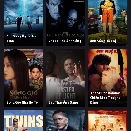
Ánh Sáng Ngoài Hành
Tinh
Nhanh Hơn Ánh Sáng
Ánh Sáng Đô Thị
Theo Bước Rambo:
Chiến Binh Thượng
Sóng Gió Nhà Họ Tô
Bậc Thầy Ánh Sáng
Đẳng