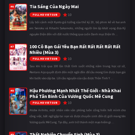
Tia Sáng Của Ngày Mai
#6
10
FULL HD VIETSUB
Lấy bối cảnh một Kyoto giả tưởng của thế kỷ 20, bộ phim kể về hai anh
em Seiroku và Kihachi Sakamoto, những người ôm ấp khát vọng đưa Kỷ
nguyên Điện đến với đất nước thông qua cuốn Danh mục Điện th ...
100 Cô Bạn Gái Yêu Bạn Rất Rất Rất Rất Rất
#7
Nhiều (Mùa 3)
10
FULL HD VIETSUB
Sau khi trải qua 100 lần thất tình suốt những năm trung học cơ sở,
Rentaro Aijo quyết định đến một ngôi đền để cầu mong tìm được bạn gái
khi bước vào cấp ba. Lời cầu nguyện của cậu được Thần Tình Y ...
Hậu Phương Mạnh Nhất Thế Giới - Nhà Khai
#8
Phá Tân Binh Của Vương Quốc Mê Cung
10
FULL HD VIETSUB
Atobe Arihito, một nhân viên văn phòng luôn cống hiến hết mình cho
công việc, bất ngờ gặp tai nạn và được chuyển sinh đến dị giới mang tên
Vương quốc Mê Cung. Tại đây, anh trở thành một mạo hiểm gi ...
Thất Nghiệp Chuyển Sinh (Mùa 3)
#9