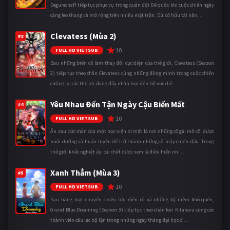
Degurechaff tiếp tục phục vụ trong quân đội Đế quốc khi cuộc chiến ngày
càng leo thang và mở rộng trên nhiều mặt trận. Dù sở hữu tài năn ...
Clevatess (Mùa 2)
#3
10
FULL HD VIETSUB
Sau những biến cố làm thay đổi cục diện của thế giới, Clevatess (Season
2) tiếp tục theo chân Clevatess cùng những đồng minh trong cuộc chiến
chống lại các thế lực đang đẩy nhân loại đến bờ vực diệ ...
Yêu Nhau Đến Tận Ngày Cậu Biến Mất
#4
10
FULL HD VIETSUB
Ẩn sau bức màn của một học viện bí mật là nơi những cô gái mồ côi được
nuôi dưỡng và huấn luyện để trở thành những cỗ máy chiến đấu. Trong
thế giới khắc nghiệt ấy, cái chết được xem là điều hiển nh ...
Xanh Thẳm (Mùa 3)
#5
10
FULL HD VIETSUB
Sau hàng loạt chuyến phiêu lưu điên rồ và những kỷ niệm khó quên,
Grand Blue Dreaming (Season 3) tiếp tục theo chân Iori Kitahara cùng các
thành viên câu lạc bộ lặn trong những ngày tháng đại học đ ...