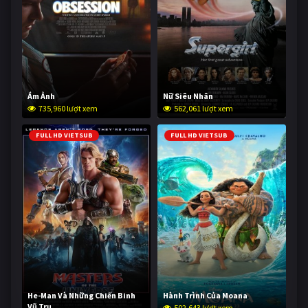
Ám Ảnh
Nữ Siêu Nhân
735,960 lượt xem
562,061 lượt xem
FULL HD VIETSUB
FULL HD VIETSUB
He-Man Và Những Chiến Binh
Hành Trình Của Moana
Vũ Trụ
502,643 lượt xem