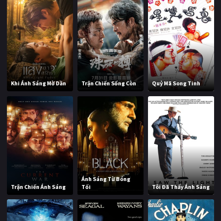
Khi Ánh Sáng Mờ Dần
Trận Chiến Sống Còn
Quỷ Mã Song Tinh
Ánh Sáng Từ Bóng
Trận Chiến Ánh Sáng
Tối
Tôi Đã Thấy Ánh Sáng