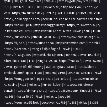
QS88
|
O8
|
go88
|
Socolive
|
CakhiaTV
|
https://go88play.site
|
CM88
|
8US
|
Phim Moi
|
TD88
|
TD88
|
xoilactv trực tiếp bóng đá
|
8x bet
|
kjc
|
xx88
|
https://taisunwin.dev
|
Hitclub
|
FABET
|
BIG88
|
Kubet
|
789 club
|
https://ee88-app.sa.com/
|
new88
|
soi keo nha cai
|
Sunwin chính thức
|
https://new88.pet/
|
https://tongga88.my/
|
https://s666.works/
|
ty
le keo nha cai
|
UY88
|
https://tt8811.net/
|
68win
|
68win
|
ea88
|
TG88
|
https://sunwin3.nl/
|
hitclub
|
XX88
|
KJC
|
https://b52-club.us.org/
|
KJC
|
https://kjc.ad/
|
https://kubet.eco/
|
https://xemtiso.com/
|
motchill
|
https://b52com.io
|
trang cá độ bóng đá
|
78win
|
AO88
|
https://c168.guide/
|
https://luck81.jp.net/
|
xoso66
|
78win
|
B52club
|
Xibet
|
lu88
|
K88
|
TT88
|
King88
|
AO88
|
https://rr88.cz/
|
78win
|
sv368
|
78win
|
game bài đổi thưởng
|
7M
|
Bongdalu
|
DH88
|
https://shbet-
okvip.uk.com/
|
qs88
|
Fly88
|
xoso 66
|
VIP66
|
OPEN88
|
OPEN88
|
78win
|
https://tongga88.us/
|
pg88
|
ric79
|
S8
|
8kbet
|
https://iwinclub.la/
|
Ku casino
|
Ku11
|
xoilac tv
|
Fun88
|
kubet
|
https://sv368.direct/
|
sunwin
|
https://zinmanga.net
|
https://ee88vie.com/
|
Kubet88
|
78win
|
sv368
|
nhà cái lô đề
|
78win
|
xoilac tv
|
xoso66
|
https://keonhacai55.bet/
|
socolive
|
Alo789
|
Ae888
|
xôi lạc
|
Sv368
|