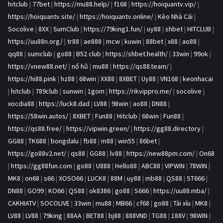
hitclub
|
77bet
|
https://mu88.help/
|
f168
|
https://hoiquantv.vip/
|
https://hoiquantv.site/
|
https://hoiquantv.online/
|
Kèo Nhà Cái
|
Socolive
|
8XX
|
SumClub
|
https://79king1.fun/
|
uy88
|
shbet
|
HITCLUB
|
https://uu88n.org/
|
tr88
|
ae888
|
mcw
|
kuwin
|
88bet
|
x88
|
ao88
|
qq88
|
sumclub
|
go88
|
B52 club
|
https://shbet.health/
|
33win
|
99ok
|
https://vnew88.net/
|
nổ hũ
|
mu88
|
https://qs88.team/
|
https://hi88.pink
|
hz88
|
68win
|
XX88
|
8XBET
|
Uy88
|
VN168
|
keonhacai
|
hitclub
|
789club
|
sunwin
|
1gom
|
https://rikvippro.me/
|
socolive
|
xocdia88
|
https://luck8.dad
|
LV88
|
98win
|
ao88
|
DN88
|
https://58win.autos/
|
8XBET
|
Fun88
|
Hitclub
|
68win
|
Fun88
|
https://qs88.free/
|
https://vipwin.green/
|
https://gg88.directory
|
GG88
|
TK688
|
bongdalu
|
fb88
|
m88
|
win55
|
86bet
|
https://go88v2.net/
|
qs88
|
GG88
|
lv88
|
https://new88pm.com/
|
On68
|
https://gg88fun.com
|
go88
|
U888
|
Hello88
|
ABC88
|
VIPWIN
|
78WIN
|
MK8
|
on68
|
s66
|
XOSO66
|
LUCK8
|
88M
|
uy88
|
mb88
|
QS88
|
ST666
|
DN88
|
GO99
|
KO66
|
QS88
|
ok8386
|
go88
|
S666
|
https://uu88.mba/
|
CAKHIATV
|
SOCOLIVE
|
33win
|
mu88
|
MB66
|
cf68
|
go88
|
Tài xỉu
|
MK8
|
LV88
|
LV88
|
79king
|
88AA
|
BET88
|
bj88
|
888VND
|
TG88
|
188V
|
98WIN
|