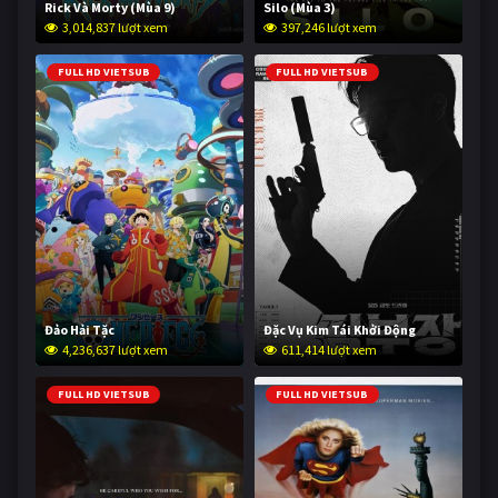
Rick Và Morty (Mùa 9)
Silo (Mùa 3)
3,014,837 lượt xem
397,246 lượt xem
FULL HD VIETSUB
FULL HD VIETSUB
Đảo Hải Tặc
Đặc Vụ Kim Tái Khởi Động
4,236,637 lượt xem
611,414 lượt xem
FULL HD VIETSUB
FULL HD VIETSUB