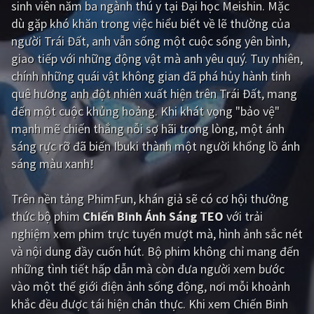
sinh viên năm ba ngành thú y tại Đại học Meishin. Mặc
dù gặp khó khăn trong việc hiểu biết về lẽ thường của
Giật gân
Gia đình
người Trái Đất, anh vẫn sống một cuộc sống yên bình,
Bí ẩn
Lịch sử
giao tiếp với những động vật mà anh yêu quý. Tuy nhiên,
chính những quái vật không gian đã phá hủy hành tinh
Viễn Tây
Tiểu sử
quê hương anh đột nhiên xuất hiện trên Trái Đất, mang
GameShow
DramaTV
đến một cuộc khủng hoảng. Khi khát vọng "bảo vệ"
mạnh mẽ chiến thắng nỗi sợ hãi trong lòng, một ánh
QUỐC GIA
sáng rực rỡ đã biến Ibuki thành một người khổng lồ ánh
sáng màu xanh!
Âu - Mỹ
Trung Quốc - Hồng Kông
Trên nền tảng
PhimFun
, khán giả sẽ có cơ hội thưởng
Hàn Quốc
Nhật Bản
thức bộ phim
Chiến Binh Ánh Sáng TEO
với trải
Ấn Độ
Việt Nam
nghiệm xem phim trực tuyến mượt mà, hình ảnh sắc nét
và nội dung đầy cuốn hút. Bộ phim không chỉ mang đến
Tổng hợp
những tình tiết hấp dẫn mà còn đưa người xem bước
vào một thế giới điện ảnh sống động, nơi mỗi khoảnh
CẬP NHẬT
khắc đều được tái hiện chân thực. Khi xem Chiến Binh