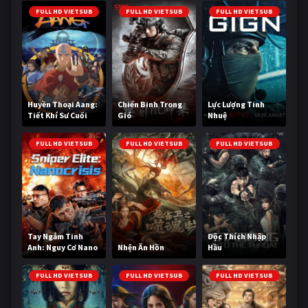
FULL HD VIETSUB
FULL HD VIETSUB
FULL HD VIETSUB
Huyền Thoại Aang:
Chiến Binh Trong
Lực Lượng Tinh
Tiết Khí Sư Cuối
Gió
Nhuệ
Cùng
FULL HD VIETSUB
FULL HD VIETSUB
FULL HD VIETSUB
Tay Ngắm Tinh
Độc Thích Nhập
Anh: Nguy Cơ Nano
Nhện Ăn Hồn
Hầu
FULL HD VIETSUB
FULL HD VIETSUB
FULL HD VIETSUB