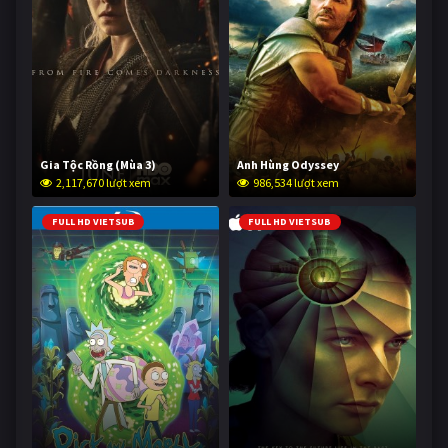
Gia Tộc Rồng (Mùa 3)
Anh Hùng Odyssey
2,117,670 lượt xem
986,534 lượt xem
FULL HD VIETSUB
FULL HD VIETSUB