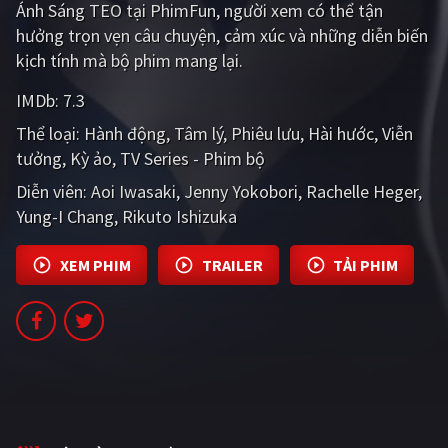
Ánh Sáng TEO tại PhimFun, người xem có thể tận
PHIM MỚI
hưởng trọn vẹn câu chuyện, cảm xúc và những diễn biến
PHIM BỘ
kịch tính mà bộ phim mang lại.
PHIM LẺ
IMDb:
7.3
Thể loại:
Hành động
Tâm lý
Phiêu lưu
Hài hước
Viễn
PHIM CHIẾU RẠP
tưởng
Kỳ ảo
TV Series - Phim bộ
TUYỂN TẬP PHIM
Diễn viên:
Aoi Iwasaki
Jenny Yokobori
Rachelle Heger
Yung-I Chang
Rikuto Ishizuka
BLOG
XEM PHIM
TRAILER
TẢI PHIM