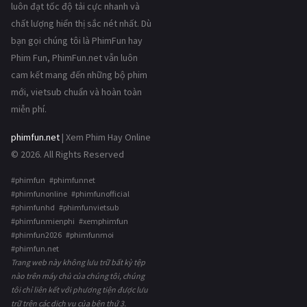
luôn đạt tốc độ tải cực nhanh và
chất lượng hiển thị sắc nét nhất. Dù
bạn gọi chúng tôi là PhimFun hay
Phim Fun, PhimFun.net vẫn luôn
cam kết mang đến những bộ phim
mới, vietsub chuẩn và hoàn toàn
miễn phí.
phimfun.net
| Xem Phim Hay Online
© 2026. All Rights Reserved
#phimfun #phimfunnet
#phimfunonline #phimfunofficial
#phimfunhd #phimfunvietsub
#phimfunmienphi #xemphimfun
#phimfun2026 #phimfunmoi
#phimfun.net
Trang web này không lưu trữ bất kỳ tệp
nào trên máy chủ của chúng tôi, chúng
tôi chỉ liên kết với phương tiện được lưu
trữ trên các dịch vụ của bên thứ 3.