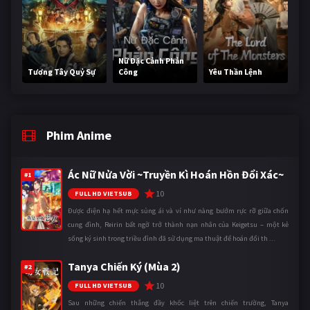
Nữ Đặc Cảnh Phản
Tương Tây Quỷ Sự
Công
Yêu Thần Lệnh
Phim Anime
Ác Nữ Nửa Vời ~Truyền Kì Hoán Hồn Đổi Xác~
#1
10
FULL HD VIETSUB
Được điện hạ hết mực sủng ái và ví như nàng bướm rực rỡ giữa chốn
cung đình, Reirin bất ngờ trở thành nạn nhân của Keigetsu – một kẻ
sống ký sinh trong triều đình đã sử dụng ma thuật để hoán đổi th ...
Tanya Chiến Ký (Mùa 2)
#2
10
FULL HD VIETSUB
Sau những chiến thắng đầy khốc liệt trên chiến trường, Tanya