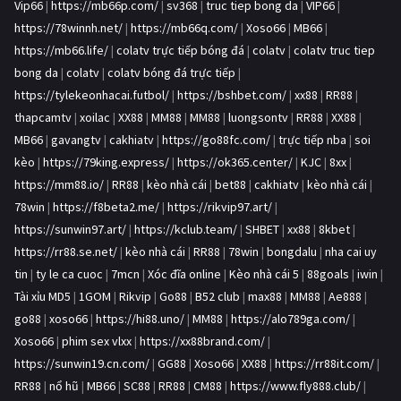
Vip66
|
https://mb66p.com/
|
sv368
|
truc tiep bong da
|
VIP66
|
https://78winnh.net/
|
https://mb66q.com/
|
Xoso66
|
MB66
|
https://mb66.life/
|
colatv trực tiếp bóng đá
|
colatv
|
colatv truc tiep
bong da
|
colatv
|
colatv bóng đá trực tiếp
|
https://tylekeonhacai.futbol/
|
https://bshbet.com/
|
xx88
|
RR88
|
thapcamtv
|
xoilac
|
XX88
|
MM88
|
MM88
|
luongsontv
|
RR88
|
XX88
|
MB66
|
gavangtv
|
cakhiatv
|
https://go88fc.com/
|
trực tiếp nba
|
soi
kèo
|
https://79king.express/
|
https://ok365.center/
|
KJC
|
8xx
|
https://mm88.io/
|
RR88
|
kèo nhà cái
|
bet88
|
cakhiatv
|
kèo nhà cái
|
78win
|
https://f8beta2.me/
|
https://rikvip97.art/
|
https://sunwin97.art/
|
https://kclub.team/
|
SHBET
|
xx88
|
8kbet
|
https://rr88.se.net/
|
kèo nhà cái
|
RR88
|
78win
|
bongdalu
|
nha cai uy
tin
|
ty le ca cuoc
|
7mcn
|
Xóc đĩa online
|
Kèo nhà cái 5
|
88goals
|
iwin
|
Tài xỉu MD5
|
1GOM
|
Rikvip
|
Go88
|
B52 club
|
max88
|
MM88
|
Ae888
|
go88
|
xoso66
|
https://hi88.uno/
|
MM88
|
https://alo789ga.com/
|
Xoso66
|
phim sex vlxx
|
https://xx88brand.com/
|
https://sunwin19.cn.com/
|
GG88
|
Xoso66
|
XX88
|
https://rr88it.com/
|
RR88
|
nổ hũ
|
MB66
|
SC88
|
RR88
|
CM88
|
https://www.fly888.club/
|