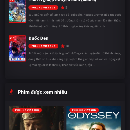
5
FULL HD VIETSUB
Sau những biến cố làm thay đổi cuộc đời, Rudeus Greyrat tiếp tục bước
vào một hành trình mới để trưởng thành cả về sức mạnh lẫn tinh thần.
Khi đối mặt với những thử thách ngày càng khắc nghiệt, anh ...
Đuốc Đen
#10
10
FULL HD VIETSUB
Jirô là một cậu bé được ông nuôi dưỡng và rèn luyện để trở thành ninja,
đồng thời sở hữu khả năng đặc biệt có thể giao tiếp với các loài động vật.
Bị mọi người xa lánh vì sự khác biệt của mình, cậu ...
Phim được xem nhiều
FULL HD VIETSUB
FULL HD VIETSUB