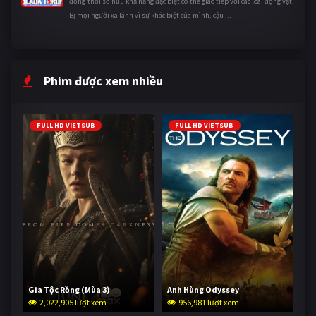
đồng thời sở hữu khả năng đặc biệt có thể giao tiếp với các loài động vật.
Bị mọi người xa lánh vì sự khác biệt của mình, cậu ...
Phim được xem nhiều
FULL HD VIETSUB
FULL HD VIETSUB
Gia Tộc Rồng (Mùa 3)
Anh Hùng Odyssey
2,022,905 lượt xem
956,981 lượt xem