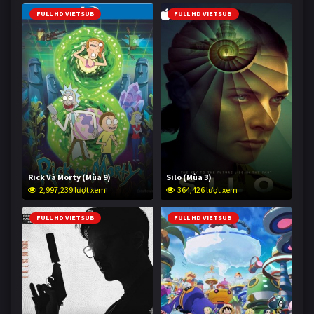
FULL HD VIETSUB
FULL HD VIETSUB
Rick Và Morty (Mùa 9)
Silo (Mùa 3)
2,997,239 lượt xem
364,426 lượt xem
FULL HD VIETSUB
FULL HD VIETSUB