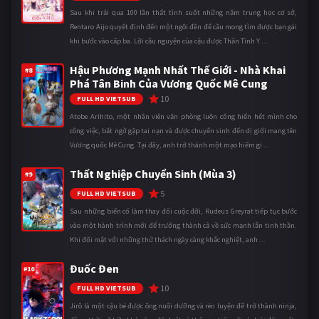
Sau khi trải qua 100 lần thất tình suốt những năm trung học cơ sở,
Rentaro Aijo quyết định đến một ngôi đền để cầu mong tìm được bạn gái
khi bước vào cấp ba. Lời cầu nguyện của cậu được Thần Tình Y ...
Hậu Phương Mạnh Nhất Thế Giới - Nhà Khai
#8
Phá Tân Binh Của Vương Quốc Mê Cung
10
FULL HD VIETSUB
Atobe Arihito, một nhân viên văn phòng luôn cống hiến hết mình cho
công việc, bất ngờ gặp tai nạn và được chuyển sinh đến dị giới mang tên
Vương quốc Mê Cung. Tại đây, anh trở thành một mạo hiểm gi ...
Thất Nghiệp Chuyển Sinh (Mùa 3)
#9
5
FULL HD VIETSUB
Sau những biến cố làm thay đổi cuộc đời, Rudeus Greyrat tiếp tục bước
vào một hành trình mới để trưởng thành cả về sức mạnh lẫn tinh thần.
Khi đối mặt với những thử thách ngày càng khắc nghiệt, anh ...
Đuốc Đen
#10
10
FULL HD VIETSUB
Jirô là một cậu bé được ông nuôi dưỡng và rèn luyện để trở thành ninja,