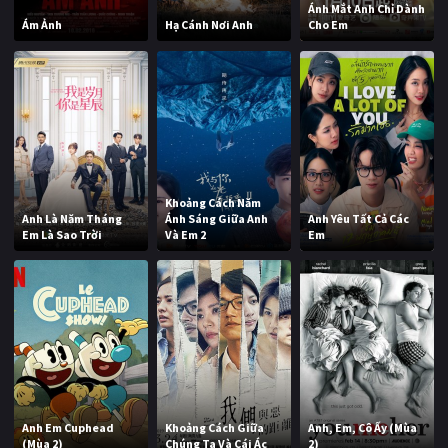
Ánh Mắt Anh Chỉ Dành
Ám Ảnh
Hạ Cánh Nơi Anh
Cho Em
Khoảng Cách Năm
Anh Là Năm Tháng
Ánh Sáng Giữa Anh
Anh Yêu Tất Cả Các
Em Là Sao Trời
Và Em 2
Em
Anh Em Cuphead
Khoảng Cách Giữa
Anh, Em, Cô Ấy (Mùa
(Mùa 2)
Chúng Ta Và Cái Ác
2)