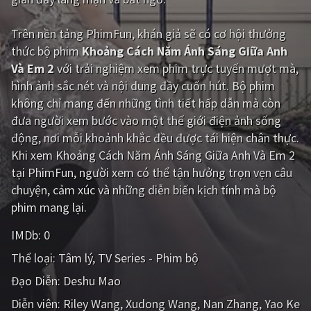
Giật gân
Gia đình
Trên nền tảng
PhimFun
, khán giả sẽ có cơ hội thưởng
thức bộ phim
Khoảng Cách Năm Ánh Sáng Giữa Anh
Bí ẩn
Lịch sử
Và Em 2
với trải nghiệm xem phim trực tuyến mượt mà,
Viễn Tây
Tiểu sử
hình ảnh sắc nét và nội dung đầy cuốn hút. Bộ phim
không chỉ mang đến những tình tiết hấp dẫn mà còn
GameShow
DramaTV
đưa người xem bước vào một thế giới điện ảnh sống
động, nơi mỗi khoảnh khắc đều được tái hiện chân thực.
QUỐC GIA
Khi xem Khoảng Cách Năm Ánh Sáng Giữa Anh Và Em 2
tại PhimFun, người xem có thể tận hưởng trọn vẹn câu
Âu - Mỹ
Trung Quốc - Hồng Kông
chuyện, cảm xúc và những diễn biến kịch tính mà bộ
Hàn Quốc
Nhật Bản
phim mang lại.
Ấn Độ
Việt Nam
IMDb:
0
Thể loại:
Tâm lý
TV Series - Phim bộ
Tổng hợp
Đạo Diễn:
Deshu Mao
CẬP NHẬT
Diễn viên:
Riley Wang
Xudong Wang
Nan Zhang
Yao Ke