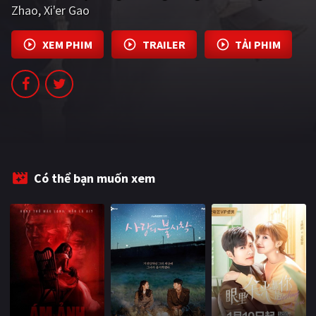
Zhao
Xi'er Gao
PHIM MỚI
PHIM BỘ
XEM PHIM
TRAILER
TẢI PHIM
PHIM LẺ
PHIM CHIẾU RẠP
TUYỂN TẬP PHIM
BLOG
Có thể bạn muốn xem