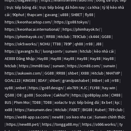
https://daga88.my/
|
https://xhamsterlive.radio.fm/
|
bóng đá trực tiếp
|
trực tiếp bóng đá
|
trực tiếp bóng đá hôm nay
|
ca khia
|
tỷ lệ kèo nhà
cái
|
90phut
|
thapcam
|
gavang
|
u888
|
SHBET
|
fly88
|
https://keonhacaitop.com/
|
https://go88.tokyo/
|
https://keonhacai.international/
|
https://phimhayok.tv/
|
https://phimhayok.co/
|
RR88
|
Hitclub
|
789Club
|
ck444
|
GG88
|
https://ok9.works/
|
NOHU
|
TT88
|
789P
|
qh88
|
rr88
|
J88
|
https://gavangtv.llc/
|
luongsontv
|
sunwin
|
hitclub
|
kèo nhà cái
|
AE888 Đăng Nhập
|
Hay88
|
Hay88
|
Hay88
|
Hay88
|
Hay88
|
Hay88
|
hitclub
|
https://mm88.tax/
|
sunwin
|
https://icm88.com/
|
sunwin
|
https://aukuwin.com/
|
GG88
|
RR88
|
shbet
|
XX88
|
Hitclub
|
NHATVIP
|
GOAL123
|
KING88
|
8DAY
|
shbet
|
grandpashabet
|
86bet
|
o8
|
rr88
|
uy88
|
onbet
|
https://go8f.design/
|
alo789
|
KJC
|
FLY88
|
hay.win
|
QS88
|
O8
|
go88
|
Socolive
|
CakhiaTV
|
https://go88play.site
|
CM88
|
8US
|
Phim Moi
|
TD88
|
TD88
|
xoilactv trực tiếp bóng đá
|
8x bet
|
kjc
|
xx88
|
https://taisunwin.dev
|
Hitclub
|
FABET
|
BIG88
|
Kubet
|
789 club
|
https://ee88-app.sa.com/
|
new88
|
soi keo nha cai
|
Sunwin chính thức
|
https://new88.pet/
|
https://tongga88.my/
|
https://s666.works/
|
ty