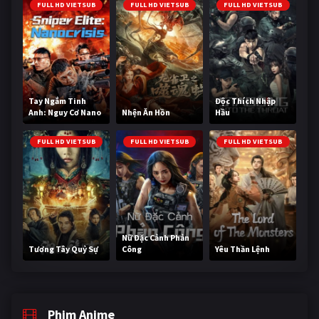
FULL HD VIETSUB
FULL HD VIETSUB
FULL HD VIETSUB
Tay Ngắm Tinh
Độc Thích Nhập
Anh: Nguy Cơ Nano
Nhện Ăn Hồn
Hầu
FULL HD VIETSUB
FULL HD VIETSUB
FULL HD VIETSUB
Nữ Đặc Cảnh Phản
Tương Tây Quỷ Sự
Công
Yêu Thần Lệnh
Phim Anime