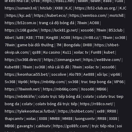
le keo nha cai
|
UY88
|
https://tt8811.net/
|
68win
|
68win
|
ea88
|
TG88
|
https://sunwin3.nl/
|
hitclub
|
XX88
|
KJC
|
https://b52-club.us.org/
|
KJC
|
https://kjc.ad/
|
https://kubet.eco/
|
https://xemtiso.com/
|
motchill
|
https://b52com.io
|
trang cá độ bóng đá
|
78win
|
AO88
|
https://c168.guide/
|
https://luck81.jp.net/
|
xoso66
|
78win
|
B52club
|
Xibet
|
lu88
|
K88
|
TT88
|
King88
|
AO88
|
https://rr88.cz/
|
78win
|
sv368
|
78win
|
game bài đổi thưởng
|
7M
|
Bongdalu
|
DH88
|
https://shbet-
okvip.uk.com/
|
qs88
|
Ku casino
|
Ku11
|
xoilac tv
|
Fun88
|
kubet
|
https://sv368.direct/
|
https://zinmanga.net
|
https://ee88vie.com/
|
Kubet88
|
78win
|
sv368
|
nhà cái lô đề
|
78win
|
xoilac tv
|
xoso66
|
https://keonhacai55.bet/
|
socolive
|
Alo789
|
Ae888
|
xôi lạc
|
vip66
|
Sv368
|
Vip66
|
https://mb66p.com/
|
sv368
|
truc tiep bong da
|
VIP66
|
https://78winnh.net/
|
https://mb66q.com/
|
Xoso66
|
MB66
|
https://mb66.life/
|
colatv trực tiếp bóng đá
|
colatv
|
colatv truc tiep
bong da
|
colatv
|
colatv bóng đá trực tiếp
|
https://rr88co.net/
|
https://tylekeonhacai.futbol/
|
https://bshbet.com/
|
xx88
|
RR88
|
thapcamtv
|
xoilac
|
XX88
|
MM88
|
MM88
|
luongsontv
|
RR88
|
XX88
|
MB66
|
gavangtv
|
cakhiatv
|
https://go88fc.com/
|
trực tiếp nba
|
soi