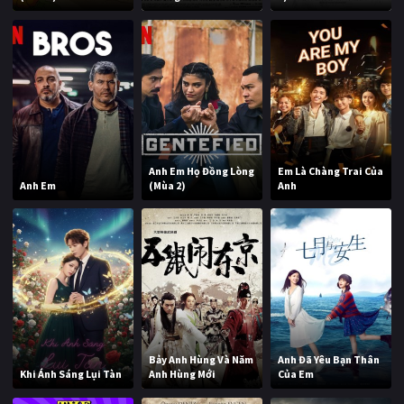
Anh Em Họ Đồng Lòng
Em Là Chàng Trai Của
Anh Em
(Mùa 2)
Anh
Bảy Anh Hùng Và Năm
Anh Đã Yêu Bạn Thân
Khi Ánh Sáng Lụi Tàn
Anh Hùng Mới
Của Em