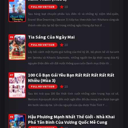
10
FULL HD VIETSUB
Sau hàng loạt chuyến phiêu lưu điên rồ và những kỷ niệm khó quên,
Grand Blue Dreaming (Season 3) tiếp tục theo chân Iori Kitahara cùng các
thành viên câu lạc bộ lặn trong những ngày tháng đại học đ ...
Tia Sáng Của Ngày Mai
#6
10
FULL HD VIETSUB
Lấy bối cảnh một Kyoto giả tưởng của thế kỷ 20, bộ phim kể về hai anh
em Seiroku và Kihachi Sakamoto, những người ôm ấp khát vọng đưa Kỷ
nguyên Điện đến với đất nước thông qua cuốn Danh mục Điện th ...
100 Cô Bạn Gái Yêu Bạn Rất Rất Rất Rất Rất
#7
Nhiều (Mùa 3)
10
FULL HD VIETSUB
Sau khi trải qua 100 lần thất tình suốt những năm trung học cơ sở,
Rentaro Aijo quyết định đến một ngôi đền để cầu mong tìm được bạn gái
khi bước vào cấp ba. Lời cầu nguyện của cậu được Thần Tình Y ...
Hậu Phương Mạnh Nhất Thế Giới - Nhà Khai
#8
Phá Tân Binh Của Vương Quốc Mê Cung