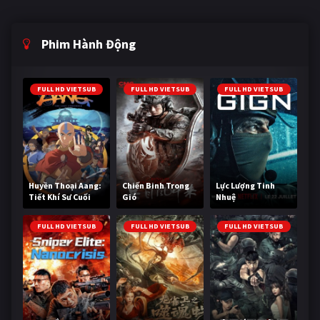
Phim Hành Động
FULL HD VIETSUB
FULL HD VIETSUB
FULL HD VIETSUB
Huyền Thoại Aang:
Chiến Binh Trong
Lực Lượng Tinh
Tiết Khí Sư Cuối
Gió
Nhuệ
Cùng
FULL HD VIETSUB
FULL HD VIETSUB
FULL HD VIETSUB