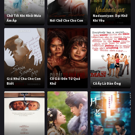
Chờ Tới Khi Khói Mưa
Nadaaniyan: Dại Khờ
Ấm Áp
Nơi Chở Che Cho Con
Khi Yêu
Giá Như Cha Cho Con
Cô Gái Đến Từ Quá
Biết
Khứ
Cô Ấy Là Đàn Ông