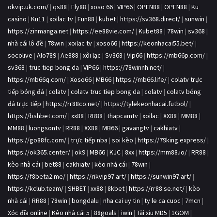
okvip.uk.com/
|
qs88
|
Fly88
|
xoso 66
|
VIP66
|
OPEN88
|
OPEN88
|
Ku
casino
|
Ku11
|
xoilac tv
|
Fun88
|
kubet
|
https://sv368.direct/
|
sunwin
|
https://zinmanga.net
|
https://ee88vie.com/
|
Kubet88
|
78win
|
sv368
|
nhà cái lô đề
|
78win
|
xoilac tv
|
xoso66
|
https://keonhacai55.bet/
|
socolive
|
Alo789
|
Ae888
|
xôi lạc
|
Sv368
|
Vip66
|
https://mb66p.com/
|
sv368
|
truc tiep bong da
|
VIP66
|
https://78winnh.net/
|
https://mb66q.com/
|
Xoso66
|
MB66
|
https://mb66.life/
|
colatv trực
tiếp bóng đá
|
colatv
|
colatv truc tiep bong da
|
colatv
|
colatv bóng
đá trực tiếp
|
https://rr88co.net/
|
https://tylekeonhacai.futbol/
|
https://bshbet.com/
|
xx88
|
RR88
|
thapcamtv
|
xoilac
|
XX88
|
MM88
|
MM88
|
luongsontv
|
RR88
|
XX88
|
MB66
|
gavangtv
|
cakhiatv
|
https://go88fc.com/
|
trực tiếp nba
|
soi kèo
|
https://79king.express/
|
https://ok365.center/
|
ok9
|
MB66
|
KJC
|
8xx
|
https://mm88.io/
|
RR88
|
kèo nhà cái
|
bet88
|
cakhiatv
|
kèo nhà cái
|
78win
|
https://f8beta2.me/
|
https://rikvip97.art/
|
https://sunwin97.art/
|
https://kclub.team/
|
SHBET
|
xx88
|
8kbet
|
https://rr88.se.net/
|
kèo
nhà cái
|
RR88
|
78win
|
bongdalu
|
nha cai uy tin
|
ty le ca cuoc
|
7mcn
|
Xóc đĩa online
|
Kèo nhà cái 5
|
88goals
|
iwin
|
Tài xỉu MD5
|
1GOM
|