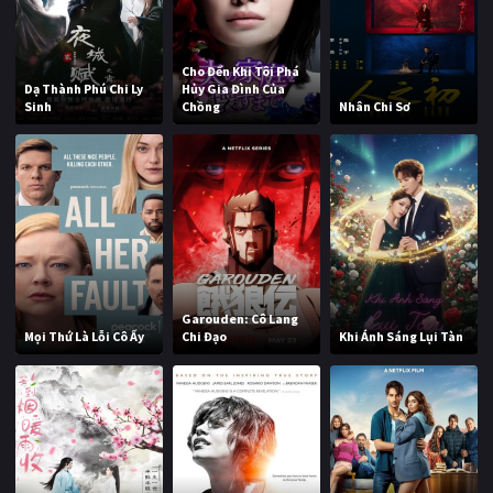
Cho Đến Khi Tôi Phá
Dạ Thành Phú Chi Ly
Hủy Gia Đình Của
Sinh
Chồng
Nhân Chi Sơ
Garouden: Cô Lang
Mọi Thứ Là Lỗi Cô Ấy
Chi Đạo
Khi Ánh Sáng Lụi Tàn