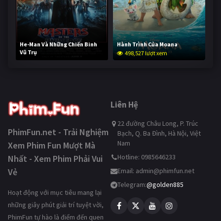
He-Man Và Những Chiến Binh
Hành Trình Của Moana
Vũ Trụ
498,527 lượt xem
247,998 lượt xem
Liên Hệ
22 đường Châu Long, P. Trúc
PhimFun.net - Trải Nghiệm
Bạch, Q. Ba Đình, Hà Nội, Việt
Nam
Xem Phim Fun Mượt Mà
Hotline: 0985646233
Nhất - Xem Phim Phải Vui
Vẻ
Email:
admin@phimfun.net
Telegram:
@golden885
Hoạt động với mục tiêu mang lại
những giây phút giải trí tuyệt vời,
PhimFun tự hào là điểm đến quen