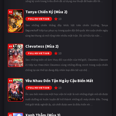
sống ký sinh trong triều đình đã sử dụng ma thuật để hoán đổi th ...
Tanya Chiến Ký (Mùa 2)
#2
10
FULL HD VIETSUB
Sau những chiến thắng đầy khốc liệt trên chiến trường, Tanya
Degurechaff tiếp tục phục vụ trong quân đội Đế quốc khi cuộc chiến ngày
càng leo thang và mở rộng trên nhiều mặt trận. Dù sở hữu tài năn ...
Clevatess (Mùa 2)
#3
10
FULL HD VIETSUB
Sau những biến cố làm thay đổi cục diện của thế giới, Clevatess (Season
2) tiếp tục theo chân Clevatess cùng những đồng minh trong cuộc chiến
chống lại các thế lực đang đẩy nhân loại đến bờ vực diệ ...
Yêu Nhau Đến Tận Ngày Cậu Biến Mất
#4
10
FULL HD VIETSUB
Ẩn sau bức màn của một học viện bí mật là nơi những cô gái mồ côi được
nuôi dưỡng và huấn luyện để trở thành những cỗ máy chiến đấu. Trong
thế giới khắc nghiệt ấy, cái chết được xem là điều hiển nh ...
Xanh Thẳm (Mùa 3)
#5