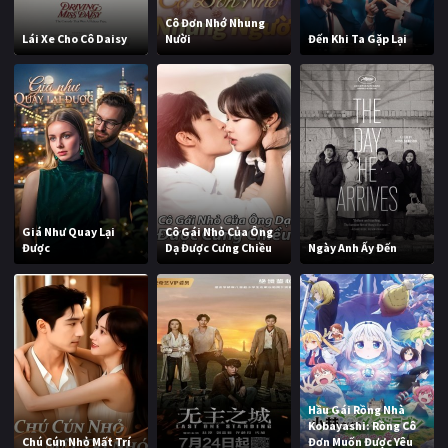
Cô Đơn Nhớ Nhung
Lái Xe Cho Cô Daisy
Nười
Đến Khi Ta Gặp Lại
Giá Như Quay Lại
Cô Gái Nhỏ Của Ông
Được
Dạ Được Cưng Chiều
Ngày Anh Ấy Đến
Hầu Gái Rồng Nhà
Kobayashi: Rồng Cô
Chú Cún Nhỏ Mất Trí
Đơn Muốn Được Yêu