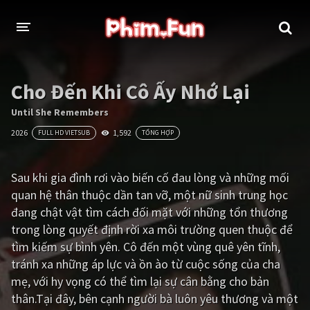
THỂ LOẠI
Cho Đến Khi Cô Ấy Nhớ Lại
Thần thoại - Cổ trang
Hành động
Until She Remembers
2026
1,592
FULL HD VIETSUB
TỔNG HỢP
Tâm lý
Chiến tranh
Võ thuật - Kiếm hiệp
Nhạc kịch
Sau khi gia đình rơi vào biến cố đau lòng và những mối
quan hệ thân thuộc dần tan vỡ, một nữ sinh trung học
Kinh dị
Tội phạm - Hình sự
đang chật vật tìm cách đối mặt với những tổn thương
Phiêu lưu
Hài hước
trong lòng quyết định rời xa môi trường quen thuộc để
tìm kiếm sự bình yên. Cô đến một vùng quê yên tĩnh,
Viễn tưởng
Khoa học - Tài liệu
tránh xa những áp lực và ồn ào từ cuộc sống của cha
Hoạt hình
Thể thao
mẹ, với hy vọng có thể tìm lại sự cân bằng cho bản
thân.Tại đây, bên cạnh người bà luôn yêu thương và một
Tình cảm - Lãng mạn
Kỳ ảo