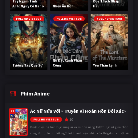
Tay Ngắm Tinh
Độc Thích Nhập
Anh: Nguy Cơ Nano
Nhện Ăn Hồn
Hầu
FULL HD VIETSUB
FULL HD VIETSUB
FULL HD VIETSUB
Nữ Đặc Cảnh Phản
Tương Tây Quỷ Sự
Công
Yêu Thần Lệnh
Phim Anime
Ác Nữ Nửa Vời ~Truyền Kì Hoán Hồn Đổi Xác~
#1
10
FULL HD VIETSUB
Được điện hạ hết mực sủng ái và ví như nàng bướm rực rỡ giữa chốn
cung đình, Reirin bất ngờ trở thành nạn nhân của Keigetsu – một kẻ