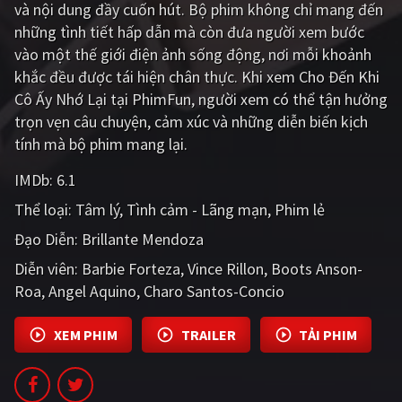
và nội dung đầy cuốn hút. Bộ phim không chỉ mang đến
PHIM MỚI
những tình tiết hấp dẫn mà còn đưa người xem bước
PHIM BỘ
vào một thế giới điện ảnh sống động, nơi mỗi khoảnh
khắc đều được tái hiện chân thực. Khi xem Cho Đến Khi
PHIM LẺ
Cô Ấy Nhớ Lại tại PhimFun, người xem có thể tận hưởng
trọn vẹn câu chuyện, cảm xúc và những diễn biến kịch
PHIM CHIẾU RẠP
tính mà bộ phim mang lại.
TUYỂN TẬP PHIM
IMDb:
6.1
BLOG
Thể loại:
Tâm lý
Tình cảm - Lãng mạn
Phim lẻ
Đạo Diễn:
Brillante Mendoza
Diễn viên:
Barbie Forteza
Vince Rillon
Boots Anson-
Roa
Angel Aquino
Charo Santos-Concio
XEM PHIM
TRAILER
TẢI PHIM