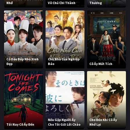
Nhớ
Vô Chủ Chi Thành
Thương
Cô Đầu Bếp Nhỏ Xinh
Chủ Nhà Của Nghiệp
Đẹp
Báo
Cô Ấy Mất Tích
Nếu Gặp Người Ấy
Cho Đến Khi Cô Ấy
Tối Nay Cô Ấy Đến
Cho Tôi Gửi Lời Chào
Nhớ Lại