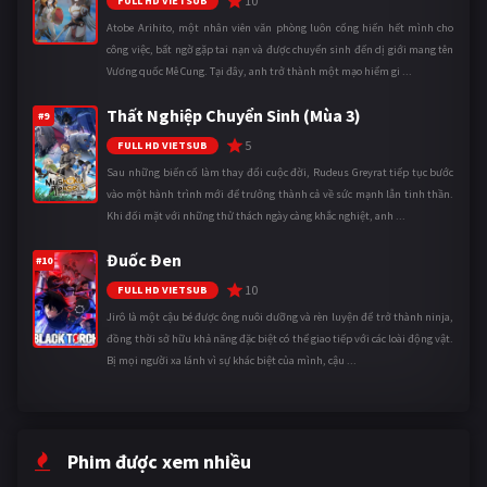
10
FULL HD VIETSUB
Atobe Arihito, một nhân viên văn phòng luôn cống hiến hết mình cho
công việc, bất ngờ gặp tai nạn và được chuyển sinh đến dị giới mang tên
Vương quốc Mê Cung. Tại đây, anh trở thành một mạo hiểm gi ...
Thất Nghiệp Chuyển Sinh (Mùa 3)
#9
5
FULL HD VIETSUB
Sau những biến cố làm thay đổi cuộc đời, Rudeus Greyrat tiếp tục bước
vào một hành trình mới để trưởng thành cả về sức mạnh lẫn tinh thần.
Khi đối mặt với những thử thách ngày càng khắc nghiệt, anh ...
Đuốc Đen
#10
10
FULL HD VIETSUB
Jirô là một cậu bé được ông nuôi dưỡng và rèn luyện để trở thành ninja,
đồng thời sở hữu khả năng đặc biệt có thể giao tiếp với các loài động vật.
Bị mọi người xa lánh vì sự khác biệt của mình, cậu ...
Phim được xem nhiều