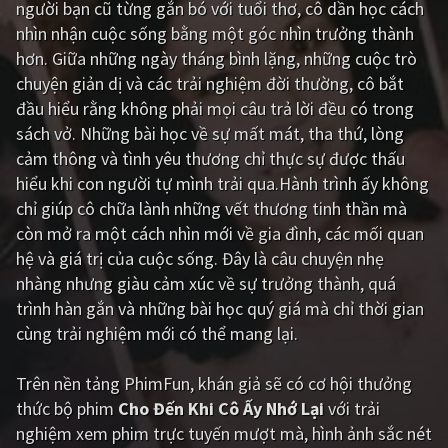
người bạn cũ từng gắn bó với tuổi thơ, cô dần học cách
nhìn nhận cuộc sống bằng một góc nhìn trưởng thành
Giật gân
Gia đình
hơn. Giữa những ngày tháng bình lặng, những cuộc trò
Bí ẩn
Lịch sử
chuyện giản dị và các trải nghiệm đời thường, cô bắt
đầu hiểu rằng không phải mọi câu trả lời đều có trong
Viễn Tây
Tiểu sử
sách vở. Những bài học về sự mất mát, tha thứ, lòng
GameShow
DramaTV
cảm thông và tình yêu thương chỉ thực sự được thấu
hiểu khi con người tự mình trải qua.Hành trình ấy không
QUỐC GIA
chỉ giúp cô chữa lành những vết thương tinh thần mà
còn mở ra một cách nhìn mới về gia đình, các mối quan
Âu - Mỹ
Trung Quốc - Hồng Kông
hệ và giá trị của cuộc sống. Đây là câu chuyện nhẹ
nhàng nhưng giàu cảm xúc về sự trưởng thành, quá
Hàn Quốc
Nhật Bản
trình hàn gắn và những bài học quý giá mà chỉ thời gian
Ấn Độ
Việt Nam
cùng trải nghiệm mới có thể mang lại.
Tổng hợp
Trên nền tảng
PhimFun
, khán giả sẽ có cơ hội thưởng
thức bộ phim
Cho Đến Khi Cô Ấy Nhớ Lại
với trải
CẬP NHẬT
nghiệm xem phim trực tuyến mượt mà, hình ảnh sắc nét