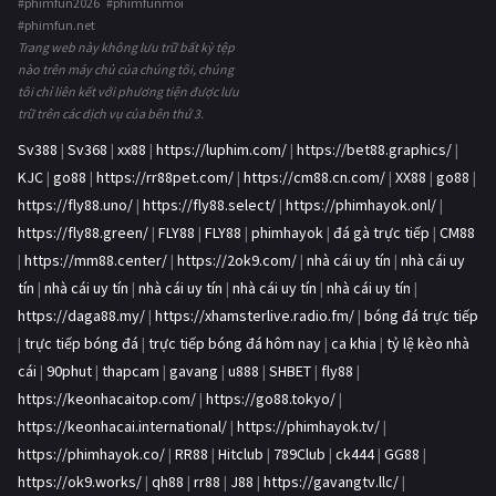
#phimfun2026 #phimfunmoi
#phimfun.net
Trang web này không lưu trữ bất kỳ tệp
nào trên máy chủ của chúng tôi, chúng
tôi chỉ liên kết với phương tiện được lưu
trữ trên các dịch vụ của bên thứ 3.
Sv388
|
Sv368
|
xx88
|
https://luphim.com/
|
https://bet88.graphics/
|
KJC
|
go88
|
https://rr88pet.com/
|
https://cm88.cn.com/
|
XX88
|
go88
|
https://fly88.uno/
|
https://fly88.select/
|
https://phimhayok.onl/
|
https://fly88.green/
|
FLY88
|
FLY88
|
phimhayok
|
đá gà trực tiếp
|
CM88
|
https://mm88.center/
|
https://2ok9.com/
|
nhà cái uy tín
|
nhà cái uy
tín
|
nhà cái uy tín
|
nhà cái uy tín
|
nhà cái uy tín
|
nhà cái uy tín
|
https://daga88.my/
|
https://xhamsterlive.radio.fm/
|
bóng đá trực tiếp
|
trực tiếp bóng đá
|
trực tiếp bóng đá hôm nay
|
ca khia
|
tỷ lệ kèo nhà
cái
|
90phut
|
thapcam
|
gavang
|
u888
|
SHBET
|
fly88
|
https://keonhacaitop.com/
|
https://go88.tokyo/
|
https://keonhacai.international/
|
https://phimhayok.tv/
|
https://phimhayok.co/
|
RR88
|
Hitclub
|
789Club
|
ck444
|
GG88
|
https://ok9.works/
|
qh88
|
rr88
|
J88
|
https://gavangtv.llc/
|