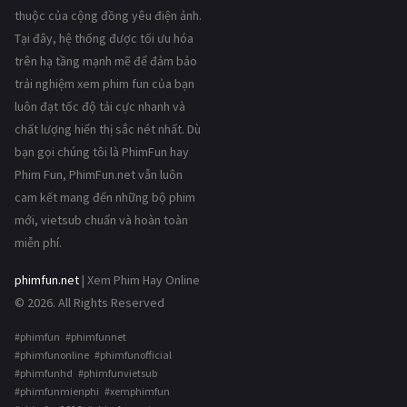
thuộc của cộng đồng yêu điện ảnh.
Tại đây, hệ thống được tối ưu hóa
trên hạ tầng mạnh mẽ để đảm bảo
trải nghiệm xem phim fun của bạn
luôn đạt tốc độ tải cực nhanh và
chất lượng hiển thị sắc nét nhất. Dù
bạn gọi chúng tôi là PhimFun hay
Phim Fun, PhimFun.net vẫn luôn
cam kết mang đến những bộ phim
mới, vietsub chuẩn và hoàn toàn
miễn phí.
phimfun.net
| Xem Phim Hay Online
© 2026. All Rights Reserved
#phimfun #phimfunnet
#phimfunonline #phimfunofficial
#phimfunhd #phimfunvietsub
#phimfunmienphi #xemphimfun