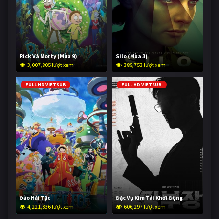
Rick Và Morty (Mùa 9)
Silo (Mùa 3)
3,007,805 lượt xem
385,753 lượt xem
FULL HD VIETSUB
FULL HD VIETSUB
Đảo Hải Tặc
Đặc Vụ Kim Tái Khởi Động
4,221,836 lượt xem
606,297 lượt xem