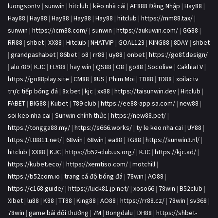
luongsontv
|
sunwin
|
hitclub
|
kèo nhà cái
|
AE888 Đăng Nhập
|
Hay88
|
Hay88
|
Hay88
|
Hay88
|
Hay88
|
Hay88
|
hitclub
|
https://mm88.tax/
|
sunwin
|
https://icm88.com/
|
sunwin
|
https://aukuwin.com/
|
GG88
|
RR88
|
shbet
|
XX88
|
Hitclub
|
NHATVIP
|
GOAL123
|
KING88
|
8DAY
|
shbet
|
grandpashabet
|
86bet
|
o8
|
rr88
|
uy88
|
onbet
|
https://go8f.design/
|
alo789
|
KJC
|
FLY88
|
hay.win
|
QS88
|
O8
|
go88
|
Socolive
|
CakhiaTV
|
https://go88play.site
|
CM88
|
8US
|
Phim Moi
|
TD88
|
TD88
|
xoilactv
trực tiếp bóng đá
|
8x bet
|
kjc
|
xx88
|
https://taisunwin.dev
|
Hitclub
|
FABET
|
BIG88
|
Kubet
|
789 club
|
https://ee88-app.sa.com/
|
new88
|
soi keo nha cai
|
Sunwin chính thức
|
https://new88.pet/
|
https://tongga88.my/
|
https://s666.works/
|
ty le keo nha cai
|
UY88
|
https://tt8811.net/
|
68win
|
68win
|
ea88
|
TG88
|
https://sunwin3.nl/
|
hitclub
|
XX88
|
KJC
|
https://b52-club.us.org/
|
KJC
|
https://kjc.ad/
|
https://kubet.eco/
|
https://xemtiso.com/
|
motchill
|
https://b52com.io
|
trang cá độ bóng đá
|
78win
|
AO88
|
https://c168.guide/
|
https://luck81.jp.net/
|
xoso66
|
78win
|
B52club
|
Xibet
|
lu88
|
K88
|
TT88
|
King88
|
AO88
|
https://rr88.cz/
|
78win
|
sv368
|
78win
|
game bài đổi thưởng
|
7M
|
Bongdalu
|
DH88
|
https://shbet-