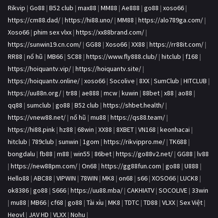
Rikvip
|
Go88
|
B52 club
|
max88
|
MM88
|
Ae888
|
go88
|
xoso66
|
https://cm88.dad/
|
https://hi88.uno/
|
MM88
|
https://alo789ga.com/
|
Xoso66
|
phim sex vlxx
|
https://xx88brand.com/
|
https://sunwin19.cn.com/
|
GG88
|
Xoso66
|
XX88
|
https://rr88it.com/
|
RR88
|
nổ hũ
|
MB66
|
SC88
|
https://www.fly888.club/
|
hitclub
|
f168
|
https://hoiquantv.vip/
|
https://hoiquantv.site/
|
https://hoiquantv.online/
|
xoso66
|
Socolive
|
8XX
|
SumClub
|
HITCLUB
|
https://uu88n.org/
|
tr88
|
ae888
|
mcw
|
kuwin
|
88bet
|
x88
|
ao88
|
qq88
|
sumclub
|
go88
|
B52 club
|
https://shbet.health/
|
https://vnew88.net/
|
nổ hũ
|
mu88
|
https://qs88.team/
|
https://hi88.pink
|
hz88
|
68win
|
XX88
|
8XBET
|
VN168
|
keonhacai
|
hitclub
|
789club
|
sunwin
|
1gom
|
https://rikvippro.me/
|
TK688
|
bongdalu
|
fb88
|
m88
|
win55
|
86bet
|
https://go88v2.net/
|
GG88
|
lv88
|
https://new88pm.com/
|
On68
|
https://gg88fun.com
|
go88
|
U888
|
Hello88
|
ABC88
|
VIPWIN
|
78WIN
|
MK8
|
on68
|
s66
|
XOSO66
|
LUCK8
|
ok8386
|
go88
|
S666
|
https://uu88.mba/
|
CAKHIATV
|
SOCOLIVE
|
33win
|
mu88
|
MB66
|
cf68
|
go88
|
Tài xỉu
|
MK8
|
TDTC
|
TD88
|
VLXX
|
Sex Việt
|
Heovl
|
JAV HD
|
VLXX
|
Nohu
|