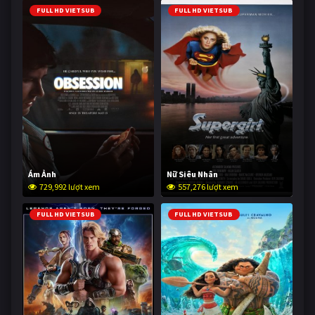
FULL HD VIETSUB
FULL HD VIETSUB
Ám Ảnh
Nữ Siêu Nhân
729,992 lượt xem
557,276 lượt xem
FULL HD VIETSUB
FULL HD VIETSUB