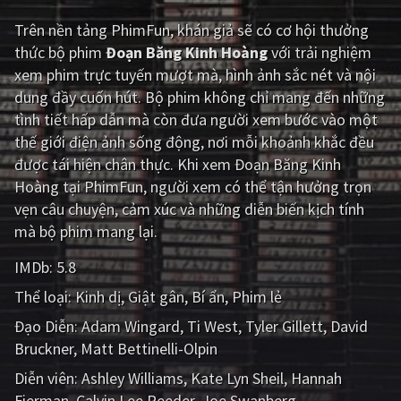
Trên nền tảng
PhimFun
, khán giả sẽ có cơ hội thưởng
Giật gân
Gia đình
thức bộ phim
Đoạn Băng Kinh Hoàng
với trải nghiệm
Bí ẩn
Lịch sử
xem phim trực tuyến mượt mà, hình ảnh sắc nét và nội
dung đầy cuốn hút. Bộ phim không chỉ mang đến những
Viễn Tây
Tiểu sử
tình tiết hấp dẫn mà còn đưa người xem bước vào một
GameShow
DramaTV
thế giới điện ảnh sống động, nơi mỗi khoảnh khắc đều
được tái hiện chân thực. Khi xem Đoạn Băng Kinh
QUỐC GIA
Hoàng tại PhimFun, người xem có thể tận hưởng trọn
vẹn câu chuyện, cảm xúc và những diễn biến kịch tính
Âu - Mỹ
Trung Quốc - Hồng Kông
mà bộ phim mang lại.
Hàn Quốc
Nhật Bản
IMDb:
5.8
Thể loại:
Kinh dị
Giật gân
Bí ẩn
Phim lẻ
Ấn Độ
Việt Nam
Đạo Diễn:
Adam Wingard
Ti West
Tyler Gillett
David
Tổng hợp
Bruckner
Matt Bettinelli-Olpin
Diễn viên:
Ashley Williams
Kate Lyn Sheil
Hannah
CẬP NHẬT
Fierman
Calvin Lee Reeder
Joe Swanberg