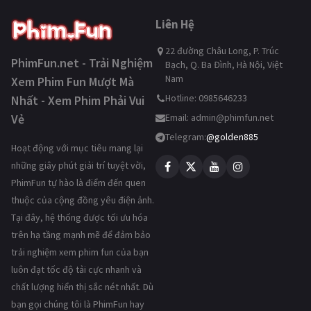
Liên Hệ
22 đường Châu Long, P. Trúc
PhimFun.net - Trải Nghiệm
Bạch, Q. Ba Đình, Hà Nội, Việt
Nam
Xem Phim Fun Mượt Mà
Hotline: 0985646233
Nhất - Xem Phim Phải Vui
Vẻ
Email:
admin@phimfun.net
Telegram:
@golden885
Hoạt động với mục tiêu mang lại
những giây phút giải trí tuyệt vời,
PhimFun tự hào là điểm đến quen
thuộc của cộng đồng yêu điện ảnh.
Tại đây, hệ thống được tối ưu hóa
trên hạ tầng mạnh mẽ để đảm bảo
trải nghiệm xem phim fun của bạn
luôn đạt tốc độ tải cực nhanh và
chất lượng hiển thị sắc nét nhất. Dù
bạn gọi chúng tôi là PhimFun hay