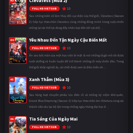
Clevatess (Mùa 2)
#3
10
FULL HD VIETSUB
Sau những biến cố làm thay đổi cục diện của thế giới, Clevatess (Season
2) tiếp tục theo chân Clevatess cùng những đồng minh trong cuộc chiến
chống lại các thế lực đang đẩy nhân loại đến bờ vực diệ ...
Yêu Nhau Đến Tận Ngày Cậu Biến Mất
#4
10
FULL HD VIETSUB
Ẩn sau bức màn của một học viện bí mật là nơi những cô gái mồ côi được
nuôi dưỡng và huấn luyện để trở thành những cỗ máy chiến đấu. Trong
thế giới khắc nghiệt ấy, cái chết được xem là điều hiển nh ...
Xanh Thẳm (Mùa 3)
#5
10
FULL HD VIETSUB
Sau hàng loạt chuyến phiêu lưu điên rồ và những kỷ niệm khó quên,
Grand Blue Dreaming (Season 3) tiếp tục theo chân Iori Kitahara cùng các
thành viên câu lạc bộ lặn trong những ngày tháng đại học đ ...
Tia Sáng Của Ngày Mai
#6
10
FULL HD VIETSUB