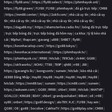
https://fly88.uno/
|
https://fly88.select/
|
https://phimhayok.onl/
|
https://fly88.green/
|
FLY88
|
FLY88
|
phimhayok
|
đá gà trực tiếp
|
CM88
|
https://mm88.center/
|
https://2ok9.com/
|
nhà cái uy tín
|
nhà cái uy
tín
|
nhà cái uy tín
|
nhà cái uy tín
|
nhà cái uy tín
|
nhà cái uy tín
|
https://daga88.my/
|
https://xhamsterlive.radio.fm/
|
bóng đá trực tiếp
|
trực tiếp bóng đá
|
trực tiếp bóng đá hôm nay
|
ca khia
|
tỷ lệ kèo nhà
cái
|
90phut
|
thapcam
|
gavang
|
u888
|
SHBET
|
fly88
|
https://keonhacaitop.com/
|
https://go88.tokyo/
|
https://keonhacai.international/
|
https://phimhayok.tv/
|
https://phimhayok.co/
|
RR88
|
Hitclub
|
789Club
|
ck444
|
GG88
|
https://ok9.works/
|
NOHU
|
TT88
|
789P
|
qh88
|
rr88
|
J88
|
https://gavangtv.llc/
|
luongsontv
|
sunwin
|
hitclub
|
kèo nhà cái
|
AE888 Đăng Nhập
|
Hay88
|
Hay88
|
Hay88
|
Hay88
|
Hay88
|
Hay88
|
hitclub
|
https://mm88.tax/
|
sunwin
|
https://icm88.com/
|
sunwin
|
https://aukuwin.com/
|
GG88
|
RR88
|
shbet
|
XX88
|
Hitclub
|
NHATVIP
|
GOAL123
|
KING88
|
8DAY
|
shbet
|
grandpashabet
|
86bet
|
o8
|
rr88
|
uy88
|
onbet
|
https://go8f.design/
|
alo789
|
KJC
|
FLY88
|
hay.win
|
QS88
|
O8
|
go88
|
Socolive
|
CakhiaTV
|
https://go88play.site
|
CM88
|