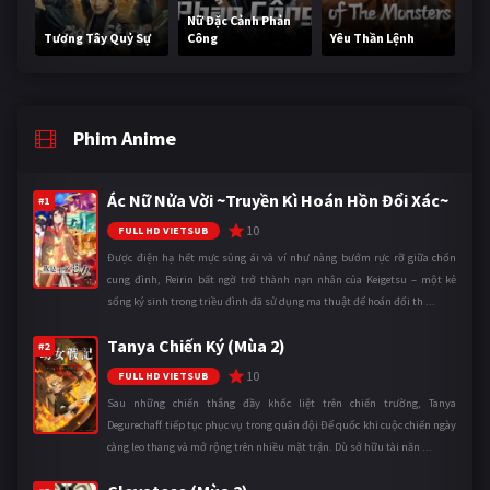
Nữ Đặc Cảnh Phản
Tương Tây Quỷ Sự
Công
Yêu Thần Lệnh
Phim Anime
Ác Nữ Nửa Vời ~Truyền Kì Hoán Hồn Đổi Xác~
#1
10
FULL HD VIETSUB
Được điện hạ hết mực sủng ái và ví như nàng bướm rực rỡ giữa chốn
cung đình, Reirin bất ngờ trở thành nạn nhân của Keigetsu – một kẻ
sống ký sinh trong triều đình đã sử dụng ma thuật để hoán đổi th ...
Tanya Chiến Ký (Mùa 2)
#2
10
FULL HD VIETSUB
Sau những chiến thắng đầy khốc liệt trên chiến trường, Tanya
Degurechaff tiếp tục phục vụ trong quân đội Đế quốc khi cuộc chiến ngày
càng leo thang và mở rộng trên nhiều mặt trận. Dù sở hữu tài năn ...