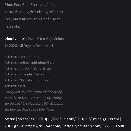
Phim Fun, PhimFun.net vẫn luôn
cam kết mang đến những bộ phim
mới, vietsub chuẩn và hoàn toàn
miễn phí.
phimfun.net
| Xem Phim Hay Online
© 2026. All Rights Reserved
#phimfun #phimfunnet
#phimfunonline #phimfunofficial
#phimfunhd #phimfunvietsub
#phimfunmienphi #xemphimfun
#phimfun2026 #phimfunmoi
#phimfun.net
Trang web này không lưu trữ bất kỳ tệp
nào trên máy chủ của chúng tôi, chúng
tôi chỉ liên kết với phương tiện được lưu
trữ trên các dịch vụ của bên thứ 3.
Sv388
|
Sv368
|
xx88
|
https://luphim.com/
|
https://bet88.graphics/
|
KJC
|
go88
|
https://rr88pet.com/
|
https://cm88.cn.com/
|
XX88
|
go88
|