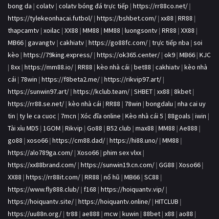
bong da
|
colatv
|
colatv bóng đá trực tiếp
|
https://rr88co.net/
|
https://tylekeonhacai.futbol/
|
https://bshbet.com/
|
xx88
|
RR88
|
thapcamtv
|
xoilac
|
XX88
|
MM88
|
MM88
|
luongsontv
|
RR88
|
XX88
|
MB66
|
gavangtv
|
cakhiatv
|
https://go88fc.com/
|
trực tiếp nba
|
soi
kèo
|
https://79king.express/
|
https://ok365.center/
|
ok9
|
MB66
|
KJC
|
8xx
|
https://mm88.io/
|
RR88
|
kèo nhà cái
|
bet88
|
cakhiatv
|
kèo nhà
cái
|
78win
|
https://f8beta2.me/
|
https://rikvip97.art/
|
https://sunwin97.art/
|
https://kclub.team/
|
SHBET
|
xx88
|
8kbet
|
https://rr88.se.net/
|
kèo nhà cái
|
RR88
|
78win
|
bongdalu
|
nha cai uy
tin
|
ty le ca cuoc
|
7mcn
|
Xóc đĩa online
|
Kèo nhà cái 5
|
88goals
|
iwin
|
Tài xỉu MD5
|
1GOM
|
Rikvip
|
Go88
|
B52 club
|
max88
|
MM88
|
Ae888
|
go88
|
xoso66
|
https://cm88.dad/
|
https://hi88.uno/
|
MM88
|
https://alo789ga.com/
|
Xoso66
|
phim sex vlxx
|
https://xx88brand.com/
|
https://sunwin19.cn.com/
|
GG88
|
Xoso66
|
XX88
|
https://rr88it.com/
|
RR88
|
nổ hũ
|
MB66
|
SC88
|
https://www.fly888.club/
|
f168
|
https://hoiquantv.vip/
|
https://hoiquantv.site/
|
https://hoiquantv.online/
|
HITCLUB
|
https://uu88n.org/
|
tr88
|
ae888
|
mcw
|
kuwin
|
88bet
|
x88
|
ao88
|