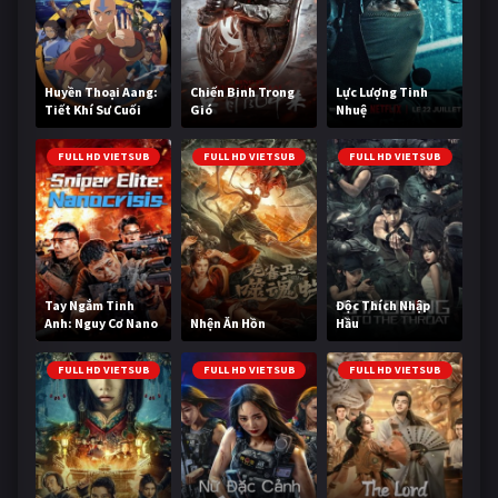
Huyền Thoại Aang:
Chiến Binh Trong
Lực Lượng Tinh
Tiết Khí Sư Cuối
Gió
Nhuệ
Cùng
FULL HD VIETSUB
FULL HD VIETSUB
FULL HD VIETSUB
Tay Ngắm Tinh
Độc Thích Nhập
Anh: Nguy Cơ Nano
Nhện Ăn Hồn
Hầu
FULL HD VIETSUB
FULL HD VIETSUB
FULL HD VIETSUB