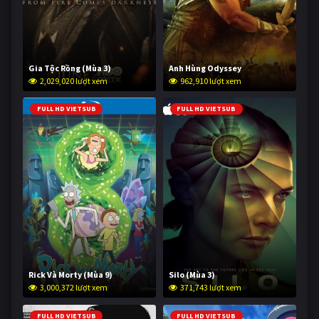
Gia Tộc Rồng (Mùa 3)
Anh Hùng Odyssey
2,029,020 lượt xem
962,910 lượt xem
FULL HD VIETSUB
FULL HD VIETSUB
Rick Và Morty (Mùa 9)
Silo (Mùa 3)
3,000,372 lượt xem
371,743 lượt xem
FULL HD VIETSUB
FULL HD VIETSUB