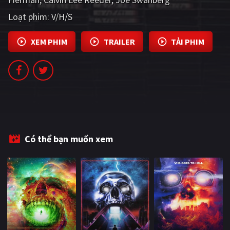
PHIM MỚI
Loạt phim:
V/H/S
PHIM BỘ
XEM PHIM
TRAILER
TẢI PHIM
PHIM LẺ
PHIM CHIẾU RẠP
TUYỂN TẬP PHIM
BLOG
Có thể bạn muốn xem