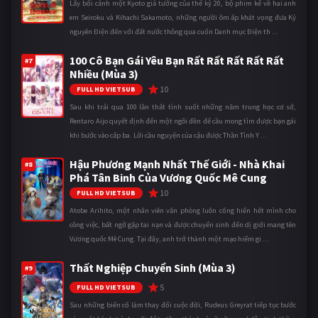
Lấy bối cảnh một Kyoto giả tưởng của thế kỷ 20, bộ phim kể về hai anh
em Seiroku và Kihachi Sakamoto, những người ôm ấp khát vọng đưa Kỷ
nguyên Điện đến với đất nước thông qua cuốn Danh mục Điện th ...
100 Cô Bạn Gái Yêu Bạn Rất Rất Rất Rất Rất
#7
Nhiều (Mùa 3)
10
FULL HD VIETSUB
Sau khi trải qua 100 lần thất tình suốt những năm trung học cơ sở,
Rentaro Aijo quyết định đến một ngôi đền để cầu mong tìm được bạn gái
khi bước vào cấp ba. Lời cầu nguyện của cậu được Thần Tình Y ...
Hậu Phương Mạnh Nhất Thế Giới - Nhà Khai
#8
Phá Tân Binh Của Vương Quốc Mê Cung
10
FULL HD VIETSUB
Atobe Arihito, một nhân viên văn phòng luôn cống hiến hết mình cho
công việc, bất ngờ gặp tai nạn và được chuyển sinh đến dị giới mang tên
Vương quốc Mê Cung. Tại đây, anh trở thành một mạo hiểm gi ...
Thất Nghiệp Chuyển Sinh (Mùa 3)
#9
5
FULL HD VIETSUB
Sau những biến cố làm thay đổi cuộc đời, Rudeus Greyrat tiếp tục bước