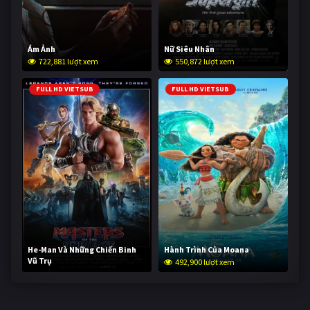
Ám Ảnh
Nữ Siêu Nhân
722,881 lượt xem
550,872 lượt xem
FULL HD VIETSUB
FULL HD VIETSUB
He-Man Và Những Chiến Binh
Hành Trình Của Moana
Vũ Trụ
492,900 lượt xem
241,826 lượt xem