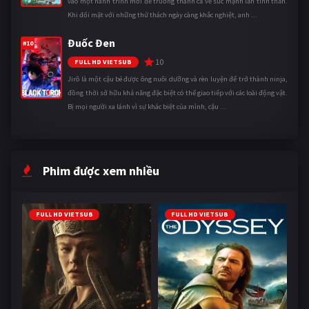
vào một hành trình mới để trưởng thành cả về sức mạnh lẫn tinh thần.
Khi đối mặt với những thử thách ngày càng khắc nghiệt, anh ...
Đuốc Đen
#10
10
FULL HD VIETSUB
Jirô là một cậu bé được ông nuôi dưỡng và rèn luyện để trở thành ninja,
đồng thời sở hữu khả năng đặc biệt có thể giao tiếp với các loài động vật.
Bị mọi người xa lánh vì sự khác biệt của mình, cậu ...
Phim được xem nhiều
FULL HD VIETSUB
FULL HD VIETSUB