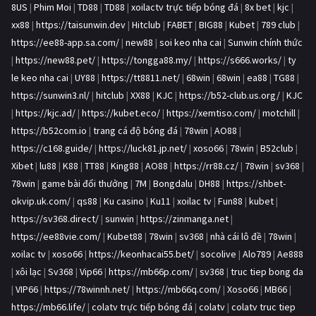
8US
|
Phim Moi
|
TD88
|
TD88
|
xoilactv trực tiếp bóng đá
|
8x bet
|
kjc
|
xx88
|
https://taisunwin.dev
|
Hitclub
|
FABET
|
BIG88
|
Kubet
|
789 club
|
https://ee88-app.sa.com/
|
new88
|
soi keo nha cai
|
Sunwin chính thức
|
https://new88.pet/
|
https://tongga88.my/
|
https://s666.works/
|
ty
le keo nha cai
|
UY88
|
https://tt8811.net/
|
68win
|
68win
|
ea88
|
TG88
|
https://sunwin3.nl/
|
hitclub
|
XX88
|
KJC
|
https://b52-club.us.org/
|
KJC
|
https://kjc.ad/
|
https://kubet.eco/
|
https://xemtiso.com/
|
motchill
|
https://b52com.io
|
trang cá độ bóng đá
|
78win
|
AO88
|
https://c168.guide/
|
https://luck81.jp.net/
|
xoso66
|
78win
|
B52club
|
Xibet
|
lu88
|
K88
|
TT88
|
King88
|
AO88
|
https://rr88.cz/
|
78win
|
sv368
|
78win
|
game bài đổi thưởng
|
7M
|
Bongdalu
|
DH88
|
https://shbet-
okvip.uk.com/
|
qs88
|
Ku casino
|
Ku11
|
xoilac tv
|
Fun88
|
kubet
|
https://sv368.direct/
|
sunwin
|
https://zinmanga.net
|
https://ee88vie.com/
|
Kubet88
|
78win
|
sv368
|
nhà cái lô đề
|
78win
|
xoilac tv
|
xoso66
|
https://keonhacai55.bet/
|
socolive
|
Alo789
|
Ae888
|
xôi lạc
|
Sv368
|
Vip66
|
https://mb66p.com/
|
sv368
|
truc tiep bong da
|
VIP66
|
https://78winnh.net/
|
https://mb66q.com/
|
Xoso66
|
MB66
|
https://mb66.life/
|
colatv trực tiếp bóng đá
|
colatv
|
colatv truc tiep