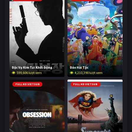
Đặc Vụ Kim Tái Khởi Động
Đảo Hải Tặc
599,606 lượt xem
4,210,390 lượt xem
FULL HD VIETSUB
FULL HD VIETSUB