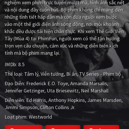
nghiệm xem phim trực tuyến mượt mà, hình ảnh sắc nét
và nội dung đầy cuốn hút. Bộ phim không chỉ mang đến
Giật gân
Gia đình
những tình tiết hấp dẫn mà còn đưa người xem bước
Bí ẩn
Lịch sử
vào một thế giới điện ảnh sống động, nơi mỗi khoảnh
khắc đều được tái hiện chân thực. Khi xem Thế Giới Viễn
Viễn Tây
Tiểu sử
Tây (Mùa 4) tại PhimFun, người xem có thể tận hưởng
GameShow
DramaTV
trọn vẹn câu chuyện, cảm xúc và những diễn biến kịch
tính mà bộ phim mang lại.
QUỐC GIA
IMDb:
8.5
Âu - Mỹ
Trung Quốc - Hồng Kông
Thể loại:
Tâm lý
Viễn tưởng
Bí ẩn
TV Series - Phim bộ
Đạo Diễn:
Frederick E.O. Toye
Amanda Marsalis
Hàn Quốc
Nhật Bản
Jennifer Getzinger
Uta Briesewitz
Neil Marshall
Ấn Độ
Việt Nam
Diễn viên:
Ed Harris
Anthony Hopkins
James Marsden
Jimmi Simpson
Tổng hợp
Clifton Collins Jr.
Loạt phim:
Westworld
CẬP NHẬT