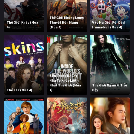
Thế Giới Khủng Long:
Thế Giới Khác (Mùa
Thuyết Hỗn Mang
Vào Ma Giới Rồi Đấy!
4)
(Mùa 4)
Iruma-kun (Mùa 4)
Bên Trong Những
Nhà Tù Khốc Liệt
Nhất Thế Giới (Mùa
Thế Giới Ngầm 4: Trỗi
Thể Xác (Mùa 4)
4)
Dậy