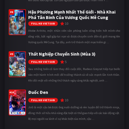
khi bước vào cấp ba. Lời cầu nguyện của cậu được Thần Tình Y ...
Hậu Phương Mạnh Nhất Thế Giới - Nhà Khai
#8
Phá Tân Binh Của Vương Quốc Mê Cung
10
FULL HD VIETSUB
Atobe Arihito, một nhân viên văn phòng luôn cống hiến hết mình cho
công việc, bất ngờ gặp tai nạn và được chuyển sinh đến dị giới mang tên
Vương quốc Mê Cung. Tại đây, anh trở thành một mạo hiểm gi ...
Thất Nghiệp Chuyển Sinh (Mùa 3)
#9
5
FULL HD VIETSUB
Sau những biến cố làm thay đổi cuộc đời, Rudeus Greyrat tiếp tục bước
vào một hành trình mới để trưởng thành cả về sức mạnh lẫn tinh thần.
Khi đối mặt với những thử thách ngày càng khắc nghiệt, anh ...
Đuốc Đen
#10
10
FULL HD VIETSUB
Jirô là một cậu bé được ông nuôi dưỡng và rèn luyện để trở thành ninja,
đồng thời sở hữu khả năng đặc biệt có thể giao tiếp với các loài động vật.
Bị mọi người xa lánh vì sự khác biệt của mình, cậu ...