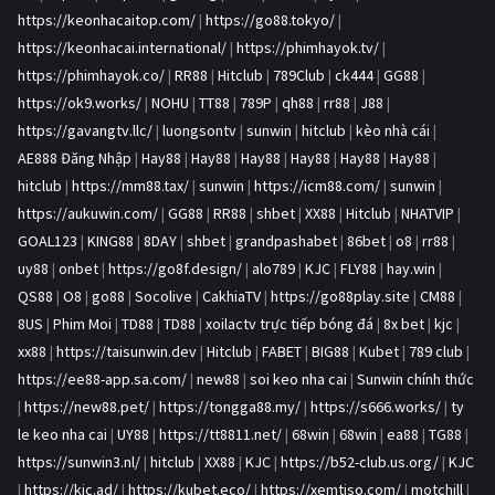
https://keonhacaitop.com/
|
https://go88.tokyo/
|
https://keonhacai.international/
|
https://phimhayok.tv/
|
https://phimhayok.co/
|
RR88
|
Hitclub
|
789Club
|
ck444
|
GG88
|
https://ok9.works/
|
NOHU
|
TT88
|
789P
|
qh88
|
rr88
|
J88
|
https://gavangtv.llc/
|
luongsontv
|
sunwin
|
hitclub
|
kèo nhà cái
|
AE888 Đăng Nhập
|
Hay88
|
Hay88
|
Hay88
|
Hay88
|
Hay88
|
Hay88
|
hitclub
|
https://mm88.tax/
|
sunwin
|
https://icm88.com/
|
sunwin
|
https://aukuwin.com/
|
GG88
|
RR88
|
shbet
|
XX88
|
Hitclub
|
NHATVIP
|
GOAL123
|
KING88
|
8DAY
|
shbet
|
grandpashabet
|
86bet
|
o8
|
rr88
|
uy88
|
onbet
|
https://go8f.design/
|
alo789
|
KJC
|
FLY88
|
hay.win
|
QS88
|
O8
|
go88
|
Socolive
|
CakhiaTV
|
https://go88play.site
|
CM88
|
8US
|
Phim Moi
|
TD88
|
TD88
|
xoilactv trực tiếp bóng đá
|
8x bet
|
kjc
|
xx88
|
https://taisunwin.dev
|
Hitclub
|
FABET
|
BIG88
|
Kubet
|
789 club
|
https://ee88-app.sa.com/
|
new88
|
soi keo nha cai
|
Sunwin chính thức
|
https://new88.pet/
|
https://tongga88.my/
|
https://s666.works/
|
ty
le keo nha cai
|
UY88
|
https://tt8811.net/
|
68win
|
68win
|
ea88
|
TG88
|
https://sunwin3.nl/
|
hitclub
|
XX88
|
KJC
|
https://b52-club.us.org/
|
KJC
|
https://kjc.ad/
|
https://kubet.eco/
|
https://xemtiso.com/
|
motchill
|