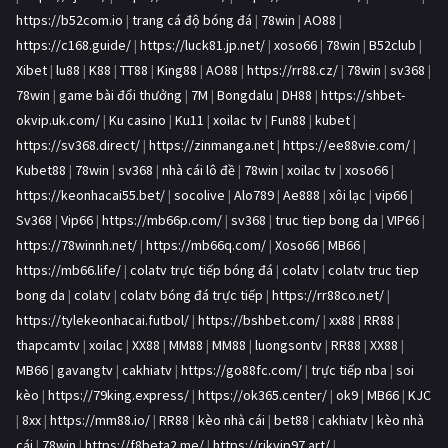
https://b52com.io
|
trang cá độ bóng đá
|
78win
|
AO88
|
https://c168.guide/
|
https://luck81.jp.net/
|
xoso66
|
78win
|
B52club
|
Xibet
|
lu88
|
K88
|
TT88
|
King88
|
AO88
|
https://rr88.cz/
|
78win
|
sv368
|
78win
|
game bài đổi thưởng
|
7M
|
Bongdalu
|
DH88
|
https://shbet-
okvip.uk.com/
|
Ku casino
|
Ku11
|
xoilac tv
|
Fun88
|
kubet
|
https://sv368.direct/
|
https://zinmanga.net
|
https://ee88vie.com/
|
Kubet88
|
78win
|
sv368
|
nhà cái lô đề
|
78win
|
xoilac tv
|
xoso66
|
https://keonhacai55.bet/
|
socolive
|
Alo789
|
Ae888
|
xôi lạc
|
vip66
|
Sv368
|
Vip66
|
https://mb66p.com/
|
sv368
|
truc tiep bong da
|
VIP66
|
https://78winnh.net/
|
https://mb66q.com/
|
Xoso66
|
MB66
|
https://mb66.life/
|
colatv trực tiếp bóng đá
|
colatv
|
colatv truc tiep
bong da
|
colatv
|
colatv bóng đá trực tiếp
|
https://rr88co.net/
|
https://tylekeonhacai.futbol/
|
https://bshbet.com/
|
xx88
|
RR88
|
thapcamtv
|
xoilac
|
XX88
|
MM88
|
MM88
|
luongsontv
|
RR88
|
XX88
|
MB66
|
gavangtv
|
cakhiatv
|
https://go88fc.com/
|
trực tiếp nba
|
soi
kèo
|
https://79king.express/
|
https://ok365.center/
|
ok9
|
MB66
|
KJC
|
8xx
|
https://mm88.io/
|
RR88
|
kèo nhà cái
|
bet88
|
cakhiatv
|
kèo nhà
cái
|
78win
|
https://f8beta2.me/
|
https://rikvip97.art/
|