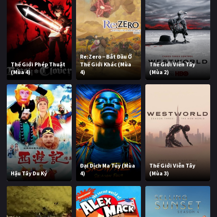
Re:Zero − Bắt Đầu Ở
Thế Giới Phép Thuật
Thế Giới Khác (Mùa
Thế Giới Viễn Tây
(Mùa 4)
4)
(Mùa 2)
Đại Dịch Ma Túy (Mùa
Thế Giới Viễn Tây
Hậu Tây Du Ký
4)
(Mùa 3)