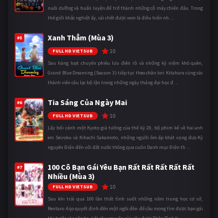
nuôi dưỡng và huấn luyện để trở thành những cỗ máy chiến đấu. Trong
thế giới khắc nghiệt ấy, cái chết được xem là điều hiển nh ...
Xanh Thẳm (Mùa 3)
#5
10
FULL HD VIETSUB
Sau hàng loạt chuyến phiêu lưu điên rồ và những kỷ niệm khó quên,
Grand Blue Dreaming (Season 3) tiếp tục theo chân Iori Kitahara cùng các
thành viên câu lạc bộ lặn trong những ngày tháng đại học đ ...
Tia Sáng Của Ngày Mai
#6
10
FULL HD VIETSUB
Lấy bối cảnh một Kyoto giả tưởng của thế kỷ 20, bộ phim kể về hai anh
em Seiroku và Kihachi Sakamoto, những người ôm ấp khát vọng đưa Kỷ
nguyên Điện đến với đất nước thông qua cuốn Danh mục Điện th ...
100 Cô Bạn Gái Yêu Bạn Rất Rất Rất Rất Rất
#7
Nhiều (Mùa 3)
10
FULL HD VIETSUB
Sau khi trải qua 100 lần thất tình suốt những năm trung học cơ sở,
Rentaro Aijo quyết định đến một ngôi đền để cầu mong tìm được bạn gái