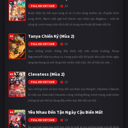
10
FULL HD VIETSUB
Được điện hạ hết mực sủng ái và ví như nàng bướm rực rỡ giữa chốn
cung đình, Reirin bất ngờ trở thành nạn nhân của Keigetsu – một kẻ
sống ký sinh trong triều đình đã sử dụng ma thuật để hoán đổi th ...
Tanya Chiến Ký (Mùa 2)
#2
10
FULL HD VIETSUB
Sau những chiến thắng đầy khốc liệt trên chiến trường, Tanya
Degurechaff tiếp tục phục vụ trong quân đội Đế quốc khi cuộc chiến ngày
càng leo thang và mở rộng trên nhiều mặt trận. Dù sở hữu tài năn ...
Clevatess (Mùa 2)
#3
10
FULL HD VIETSUB
Sau những biến cố làm thay đổi cục diện của thế giới, Clevatess (Season
2) tiếp tục theo chân Clevatess cùng những đồng minh trong cuộc chiến
chống lại các thế lực đang đẩy nhân loại đến bờ vực diệ ...
Yêu Nhau Đến Tận Ngày Cậu Biến Mất
#4
10
FULL HD VIETSUB
Ẩn sau bức màn của một học viện bí mật là nơi những cô gái mồ côi được