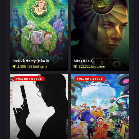
Rick Và Morty (Mùa 9)
Silo (Mùa 3)
2,996,453 lượt xem
362,322 lượt xem
FULL HD VIETSUB
FULL HD VIETSUB