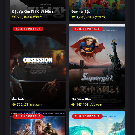
Đặc Vụ Kim Tái Khởi Động
Đảo Hải Tặc
595,460 lượt xem
4,204,678 lượt xem
FULL HD VIETSUB
FULL HD VIETSUB
Ám Ảnh
Nữ Siêu Nhân
719,133 lượt xem
547,494 lượt xem
FULL HD VIETSUB
FULL HD VIETSUB