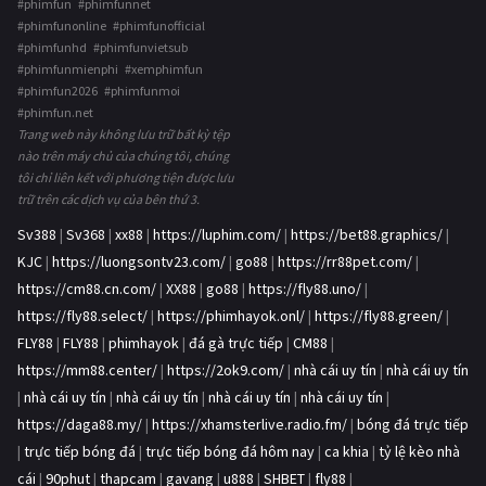
#phimfun #phimfunnet
#phimfunonline #phimfunofficial
#phimfunhd #phimfunvietsub
#phimfunmienphi #xemphimfun
#phimfun2026 #phimfunmoi
#phimfun.net
Trang web này không lưu trữ bất kỳ tệp
nào trên máy chủ của chúng tôi, chúng
tôi chỉ liên kết với phương tiện được lưu
trữ trên các dịch vụ của bên thứ 3.
Sv388
|
Sv368
|
xx88
|
https://luphim.com/
|
https://bet88.graphics/
|
KJC
|
https://luongsontv23.com/
|
go88
|
https://rr88pet.com/
|
https://cm88.cn.com/
|
XX88
|
go88
|
https://fly88.uno/
|
https://fly88.select/
|
https://phimhayok.onl/
|
https://fly88.green/
|
FLY88
|
FLY88
|
phimhayok
|
đá gà trực tiếp
|
CM88
|
https://mm88.center/
|
https://2ok9.com/
|
nhà cái uy tín
|
nhà cái uy tín
|
nhà cái uy tín
|
nhà cái uy tín
|
nhà cái uy tín
|
nhà cái uy tín
|
https://daga88.my/
|
https://xhamsterlive.radio.fm/
|
bóng đá trực tiếp
|
trực tiếp bóng đá
|
trực tiếp bóng đá hôm nay
|
ca khia
|
tỷ lệ kèo nhà
cái
|
90phut
|
thapcam
|
gavang
|
u888
|
SHBET
|
fly88
|