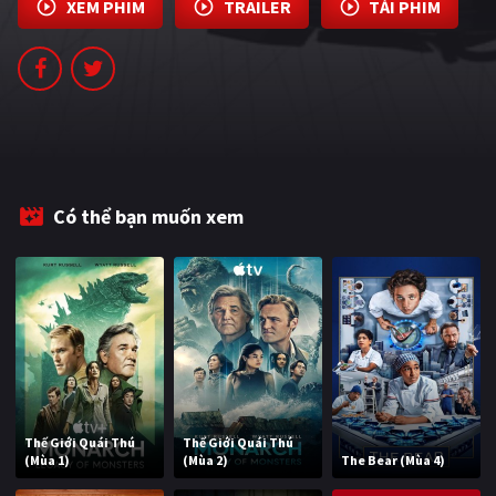
XEM PHIM
TRAILER
TẢI PHIM
PHIM MỚI
PHIM BỘ
PHIM LẺ
PHIM CHIẾU RẠP
TUYỂN TẬP PHIM
Có thể bạn muốn xem
BLOG
Thế Giới Quái Thú
Thế Giới Quái Thú
(Mùa 1)
(Mùa 2)
The Bear (Mùa 4)