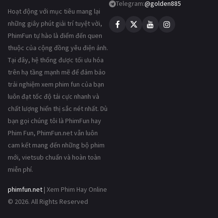
Telegram:
@golden885
Hoạt động với mục tiêu mang lại
những giây phút giải trí tuyệt vời,
PhimFun tự hào là điểm đến quen
thuộc của cộng đồng yêu điện ảnh.
Tại đây, hệ thống được tối ưu hóa
trên hạ tầng mạnh mẽ để đảm bảo
trải nghiệm xem phim fun của bạn
luôn đạt tốc độ tải cực nhanh và
chất lượng hiển thị sắc nét nhất. Dù
bạn gọi chúng tôi là PhimFun hay
Phim Fun, PhimFun.net vẫn luôn
cam kết mang đến những bộ phim
mới, vietsub chuẩn và hoàn toàn
miễn phí.
phimfun.net
| Xem Phim Hay Online
© 2026. All Rights Reserved