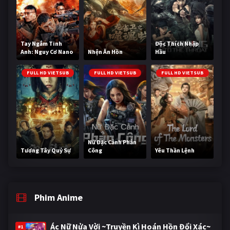
Tay Ngắm Tinh
Độc Thích Nhập
Anh: Nguy Cơ Nano
Nhện Ăn Hồn
Hầu
FULL HD VIETSUB
FULL HD VIETSUB
FULL HD VIETSUB
Nữ Đặc Cảnh Phản
Tương Tây Quỷ Sự
Công
Yêu Thần Lệnh
Phim Anime
Ác Nữ Nửa Vời ~Truyền Kì Hoán Hồn Đổi Xác~
#1