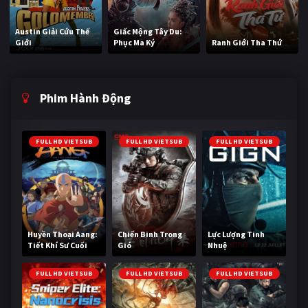
Austin Giải Cứu Thế
Giấc Mộng Tây Du:
Giới
Phục Ma Ký
Ranh Giới Tha Thứ
Phim Hành Động
FULL HD VIETSUB
FULL HD VIETSUB
FULL HD VIETSUB
Huyền Thoại Aang:
Chiến Binh Trong
Lực Lượng Tinh
Tiết Khí Sư Cuối
Gió
Nhuệ
Cùng
FULL HD VIETSUB
FULL HD VIETSUB
FULL HD VIETSUB