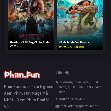
He-Man Và Những Chiến Binh
Hành Trình Của Moana
Vũ Trụ
490,026 lượt xem
238,572 lượt xem
Liên Hệ
22 đường Châu Long, P. Trúc
PhimFun.net - Trải Nghiệm
Bạch, Q. Ba Đình, Hà Nội, Việt
Nam
Xem Phim Fun Mượt Mà
Hotline: 0985646233
Nhất - Xem Phim Phải Vui
Vẻ
Email:
admin@phimfun.net