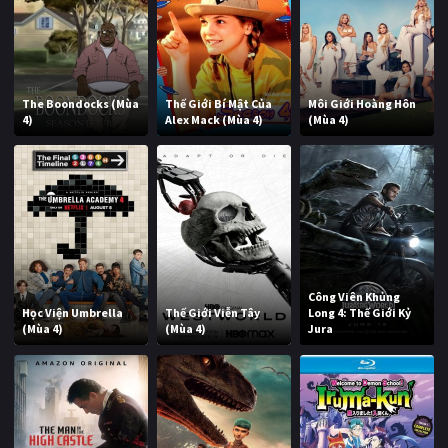
The Boondocks (Mùa
Thế Giới Bí Mật Của
Môi Giới Hoàng Hôn
4)
Alex Mack (Mùa 4)
(Mùa 4)
Công Viên Khủng
Học Viện Umbrella
Thế Giới Viễn Tây
Long 4: Thế Giới Kỷ
(Mùa 4)
(Mùa 4)
Jura