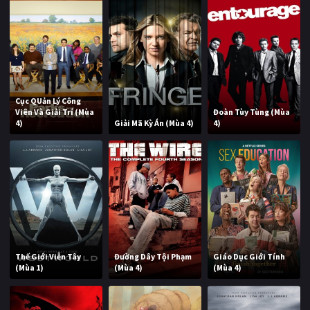
Cục QUản Lý Công
Viên Và Giải Trí (Mùa
Đoàn Tùy Tùng (Mùa
4)
Giải Mã Kỳ Án (Mùa 4)
4)
Thế Giới Viễn Tây
Đường Dây Tội Phạm
Giáo Dục Giới Tính
(Mùa 1)
(Mùa 4)
(Mùa 4)