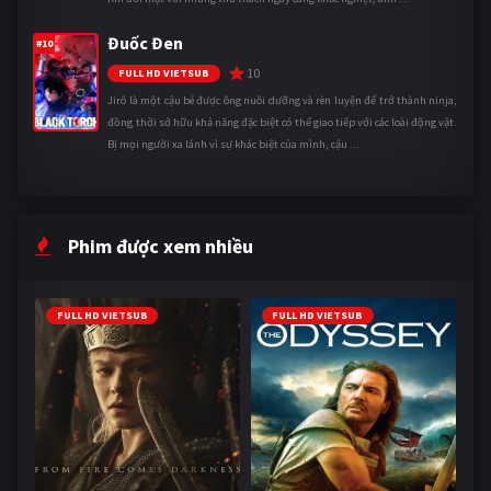
Đuốc Đen
#10
10
FULL HD VIETSUB
Jirô là một cậu bé được ông nuôi dưỡng và rèn luyện để trở thành ninja,
đồng thời sở hữu khả năng đặc biệt có thể giao tiếp với các loài động vật.
Bị mọi người xa lánh vì sự khác biệt của mình, cậu ...
Phim được xem nhiều
FULL HD VIETSUB
FULL HD VIETSUB