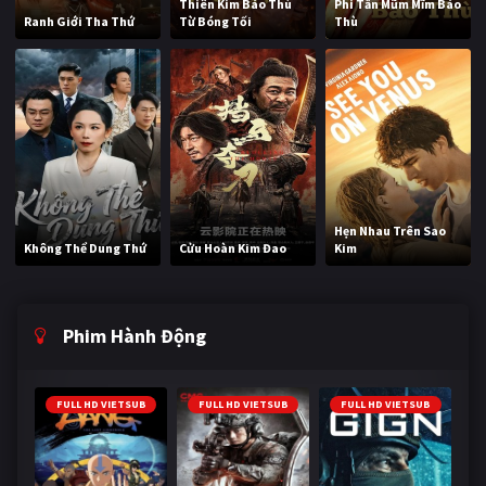
Thiên Kim Báo Thù
Phi Tần Mũm Mĩm Báo
Ranh Giới Tha Thứ
Từ Bóng Tối
Thù
Hẹn Nhau Trên Sao
Không Thể Dung Thứ
Cửu Hoàn Kim Đao
Kim
Phim Hành Động
FULL HD VIETSUB
FULL HD VIETSUB
FULL HD VIETSUB