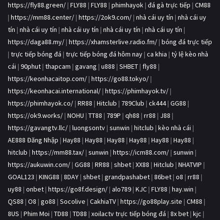
https://fly88.green/
|
FLY88
|
FLY88
|
phimhayok
|
đá gà trực tiếp
|
CM88
|
https://mm88.center/
|
https://2ok9.com/
|
nhà cái uy tín
|
nhà cái uy
tín
|
nhà cái uy tín
|
nhà cái uy tín
|
nhà cái uy tín
|
nhà cái uy tín
|
https://daga88.my/
|
https://xhamsterlive.radio.fm/
|
bóng đá trực tiếp
|
trực tiếp bóng đá
|
trực tiếp bóng đá hôm nay
|
ca khia
|
tỷ lệ kèo nhà
cái
|
90phut
|
thapcam
|
gavang
|
u888
|
SHBET
|
fly88
|
https://keonhacaitop.com/
|
https://go88.tokyo/
|
https://keonhacai.international/
|
https://phimhayok.tv/
|
https://phimhayok.co/
|
RR88
|
Hitclub
|
789Club
|
ck444
|
GG88
|
https://ok9.works/
|
NOHU
|
TT88
|
789P
|
qh88
|
rr88
|
J88
|
https://gavangtv.llc/
|
luongsontv
|
sunwin
|
hitclub
|
kèo nhà cái
|
AE888 Đăng Nhập
|
Hay88
|
Hay88
|
Hay88
|
Hay88
|
Hay88
|
Hay88
|
hitclub
|
https://mm88.tax/
|
sunwin
|
https://icm88.com/
|
sunwin
|
https://aukuwin.com/
|
GG88
|
RR88
|
shbet
|
XX88
|
Hitclub
|
NHATVIP
|
GOAL123
|
KING88
|
8DAY
|
shbet
|
grandpashabet
|
86bet
|
o8
|
rr88
|
uy88
|
onbet
|
https://go8f.design/
|
alo789
|
KJC
|
FLY88
|
hay.win
|
QS88
|
O8
|
go88
|
Socolive
|
CakhiaTV
|
https://go88play.site
|
CM88
|
8US
|
Phim Moi
|
TD88
|
TD88
|
xoilactv trực tiếp bóng đá
|
8x bet
|
kjc
|