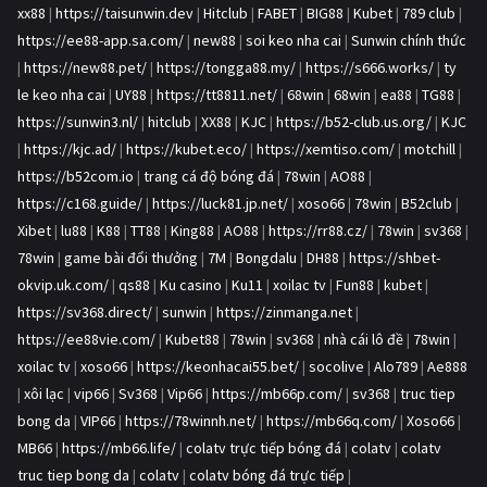
xx88
|
https://taisunwin.dev
|
Hitclub
|
FABET
|
BIG88
|
Kubet
|
789 club
|
https://ee88-app.sa.com/
|
new88
|
soi keo nha cai
|
Sunwin chính thức
|
https://new88.pet/
|
https://tongga88.my/
|
https://s666.works/
|
ty
le keo nha cai
|
UY88
|
https://tt8811.net/
|
68win
|
68win
|
ea88
|
TG88
|
https://sunwin3.nl/
|
hitclub
|
XX88
|
KJC
|
https://b52-club.us.org/
|
KJC
|
https://kjc.ad/
|
https://kubet.eco/
|
https://xemtiso.com/
|
motchill
|
https://b52com.io
|
trang cá độ bóng đá
|
78win
|
AO88
|
https://c168.guide/
|
https://luck81.jp.net/
|
xoso66
|
78win
|
B52club
|
Xibet
|
lu88
|
K88
|
TT88
|
King88
|
AO88
|
https://rr88.cz/
|
78win
|
sv368
|
78win
|
game bài đổi thưởng
|
7M
|
Bongdalu
|
DH88
|
https://shbet-
okvip.uk.com/
|
qs88
|
Ku casino
|
Ku11
|
xoilac tv
|
Fun88
|
kubet
|
https://sv368.direct/
|
sunwin
|
https://zinmanga.net
|
https://ee88vie.com/
|
Kubet88
|
78win
|
sv368
|
nhà cái lô đề
|
78win
|
xoilac tv
|
xoso66
|
https://keonhacai55.bet/
|
socolive
|
Alo789
|
Ae888
|
xôi lạc
|
vip66
|
Sv368
|
Vip66
|
https://mb66p.com/
|
sv368
|
truc tiep
bong da
|
VIP66
|
https://78winnh.net/
|
https://mb66q.com/
|
Xoso66
|
MB66
|
https://mb66.life/
|
colatv trực tiếp bóng đá
|
colatv
|
colatv
truc tiep bong da
|
colatv
|
colatv bóng đá trực tiếp
|