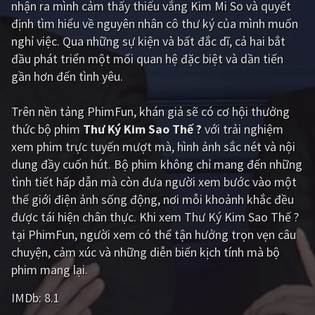
nhận ra mình cảm thấy thiếu vắng Kim Mi So và quyết
định tìm hiểu về nguyên nhân cô thư ký của mình muốn
Giật gân
Gia đình
nghỉ việc. Qua những sự kiện và bất đắc dĩ, cả hai bắt
Bí ẩn
Lịch sử
đầu phát triển một mối quan hệ đặc biệt và dần tiến
gần hơn đến tình yêu.
Viễn Tây
Tiểu sử
GameShow
DramaTV
Trên nền tảng
PhimFun
, khán giả sẽ có cơ hội thưởng
thức bộ phim
Thư Ký Kim Sao Thế ?
với trải nghiệm
QUỐC GIA
xem phim trực tuyến mượt mà, hình ảnh sắc nét và nội
dung đầy cuốn hút. Bộ phim không chỉ mang đến những
Âu - Mỹ
Trung Quốc - Hồng Kông
tình tiết hấp dẫn mà còn đưa người xem bước vào một
thế giới điện ảnh sống động, nơi mỗi khoảnh khắc đều
Hàn Quốc
Nhật Bản
được tái hiện chân thực. Khi xem Thư Ký Kim Sao Thế ?
Ấn Độ
Việt Nam
tại PhimFun, người xem có thể tận hưởng trọn vẹn câu
chuyện, cảm xúc và những diễn biến kịch tính mà bộ
Tổng hợp
phim mang lại.
IMDb:
8.1
CẬP NHẬT