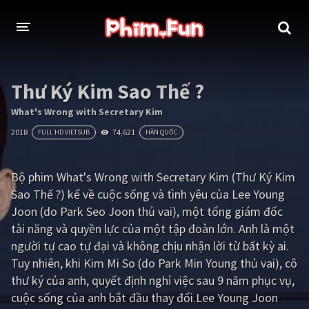
THỂ LOẠI
Thư Ký Kim Sao Thế ?
Thần thoại - Cổ trang
Hành động
What's Wrong with Secretary Kim
2018
74,621
FULL HD VIETSUB
HÀN QUỐC
Tâm lý
Chiến tranh
Võ thuật - Kiếm hiệp
Nhạc kịch
Bộ phim What's Wrong with Secretary Kim (Thư Ký Kim
Sao Thế ?) kể về cuộc sống và tình yêu của Lee Young
Kinh dị
Tội phạm - Hình sự
Joon (do Park Seo Joon thủ vai), một tổng giám đốc
Phiêu lưu
Hài hước
tài năng và quyền lực của một tập đoàn lớn. Anh là một
người tự cao tự đại và không chịu nhận lời từ bất kỳ ai.
Viễn tưởng
Khoa học - Tài liệu
Tuy nhiên, khi Kim Mi So (do Park Min Young thủ vai), cô
Hoạt hình
Thể thao
thư ký của anh, quyết định nghỉ việc sau 9 năm phục vụ,
cuộc sống của anh bắt đầu thay đổi.Lee Young Joon
Tình cảm - Lãng mạn
Kỳ ảo