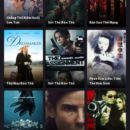
Chẳng Thể Kiểm Soát
Con Tim
Sát Thủ Báo Thù
Bản Sao Thế Mạng
Phan Kim Liên: Tiền
Thợ May Báo Thù
Sát Thủ Báo Thù
Thế Kim Sinh