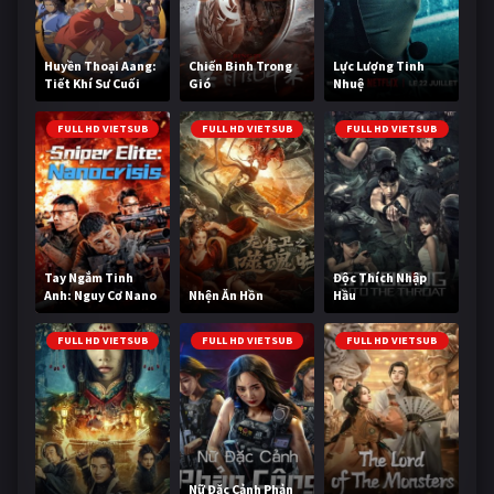
Huyền Thoại Aang:
Chiến Binh Trong
Lực Lượng Tinh
Tiết Khí Sư Cuối
Gió
Nhuệ
Cùng
FULL HD VIETSUB
FULL HD VIETSUB
FULL HD VIETSUB
Tay Ngắm Tinh
Độc Thích Nhập
Anh: Nguy Cơ Nano
Nhện Ăn Hồn
Hầu
FULL HD VIETSUB
FULL HD VIETSUB
FULL HD VIETSUB
Nữ Đặc Cảnh Phản