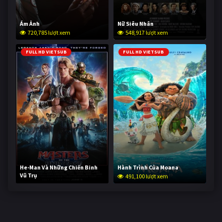
Ám Ảnh
Nữ Siêu Nhân
720,785 lượt xem
548,917 lượt xem
FULL HD VIETSUB
FULL HD VIETSUB
He-Man Và Những Chiến Binh
Hành Trình Của Moana
Vũ Trụ
491,100 lượt xem
239,928 lượt xem