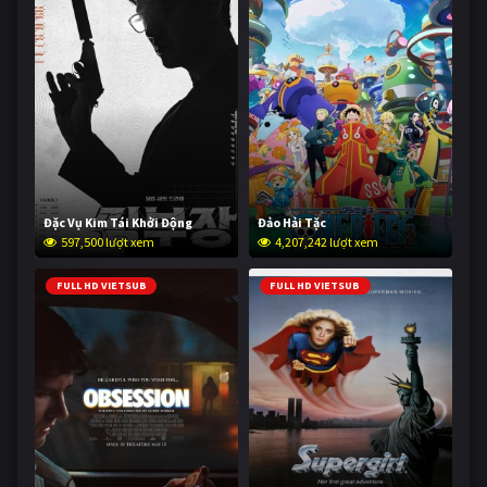
Đặc Vụ Kim Tái Khởi Động
Đảo Hải Tặc
597,500 lượt xem
4,207,242 lượt xem
FULL HD VIETSUB
FULL HD VIETSUB