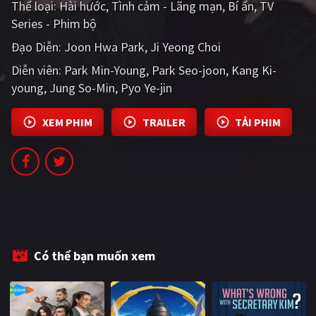
Thể loại:
Hài hước
Tình cảm - Lãng mạn
Bí ẩn
TV
PHIM MỚI
Series - Phim bộ
PHIM BỘ
Đạo Diễn:
Joon Hwa Park
Ji Yeong Choi
Diễn viên:
PHIM LẺ
Park Min-Young
Park Seo-joon
Kang Ki-
young
Jung So-Min
Pyo Ye-jin
PHIM CHIẾU RẠP
XEM PHIM
TRAILER
TẢI PHIM
TUYỂN TẬP PHIM
BLOG
Có thể bạn muốn xem