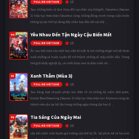
10
FULL HD VIETSUB
Sau những biến cố làm thay đổi cục diện của thế giới, Clevatess (Season
2) tiếp tục theo chân Clevatess cùng những đồng minh trong cuộc chiến
chống lại các thế lực đang đẩy nhân loại đến bờ vực diệ ...
Yêu Nhau Đến Tận Ngày Cậu Biến Mất
#4
10
FULL HD VIETSUB
Ẩn sau bức màn của một học viện bí mật là nơi những cô gái mồ côi được
nuôi dưỡng và huấn luyện để trở thành những cỗ máy chiến đấu. Trong
thế giới khắc nghiệt ấy, cái chết được xem là điều hiển nh ...
Xanh Thẳm (Mùa 3)
#5
10
FULL HD VIETSUB
Sau hàng loạt chuyến phiêu lưu điên rồ và những kỷ niệm khó quên,
Grand Blue Dreaming (Season 3) tiếp tục theo chân Iori Kitahara cùng các
thành viên câu lạc bộ lặn trong những ngày tháng đại học đ ...
Tia Sáng Của Ngày Mai
#6
10
FULL HD VIETSUB
Lấy bối cảnh một Kyoto giả tưởng của thế kỷ 20, bộ phim kể về hai anh