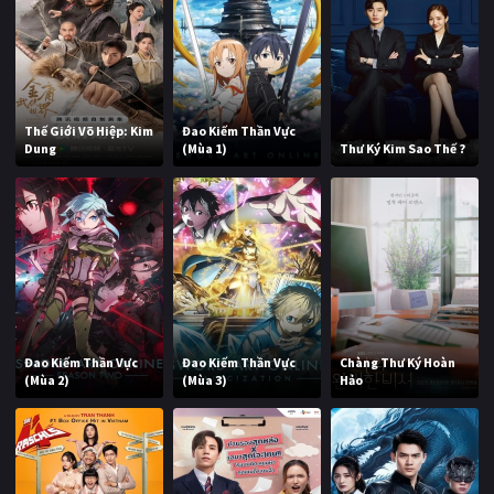
Thế Giới Võ Hiệp: Kim
Đao Kiếm Thần Vực
Dung
(Mùa 1)
Thư Ký Kim Sao Thế ?
Đao Kiếm Thần Vực
Đao Kiếm Thần Vực
Chàng Thư Ký Hoàn
(Mùa 2)
(Mùa 3)
Hảo