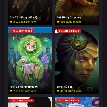
Gia Tộc Rồng (Mùa 3)
Anh Hùng Odyssey
2,025,262 lượt xem
958,932 lượt xem
FULL HD VIETSUB
FULL HD VIETSUB
Rick Và Morty (Mùa 9)
Silo (Mùa 3)
2,998,241 lượt xem
367,338 lượt xem
FULL HD VIETSUB
FULL HD VIETSUB