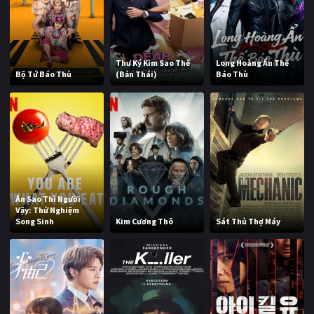
Thư Ký Kim Sao Thế
Long Hoàng Ẩn Thế
Bộ Tứ Báo Thủ
(Bản Thái)
Báo Thù
Ăn Sao Thì Người
Vậy: Thử Nghiệm
Song Sinh
Kim Cương Thô
Sát Thủ Thợ Máy