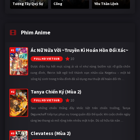
Tương Tây Quỷ Sự
Công
Yêu Thần Lệnh
Phim Anime
Ác Nữ Nửa Vời ~Truyền Kì Hoán Hồn Đổi Xác~
#1
10
FULL HD VIETSUB
Được điện hạ hết mực sủng ái và ví như nàng bướm rực rỡ giữa chốn
cung đình, Reirin bất ngờ trở thành nạn nhân của Keigetsu – một kẻ
sống ký sinh trong triều đình đã sử dụng ma thuật để hoán đổi th ...
Tanya Chiến Ký (Mùa 2)
#2
10
FULL HD VIETSUB
Sau những chiến thắng đầy khốc liệt trên chiến trường, Tanya
Degurechaff tiếp tục phục vụ trong quân đội Đế quốc khi cuộc chiến ngày
càng leo thang và mở rộng trên nhiều mặt trận. Dù sở hữu tài năn ...
Clevatess (Mùa 2)
#3