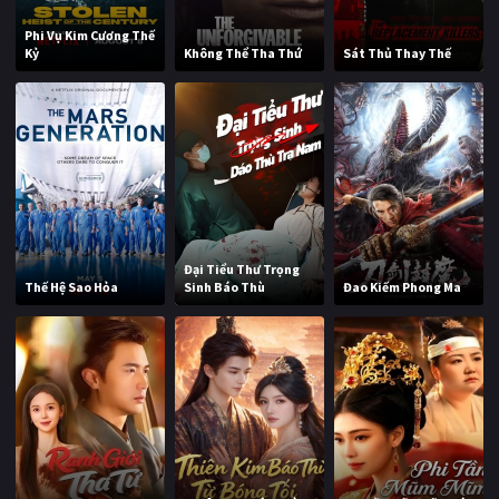
Phi Vụ Kim Cương Thế
Kỷ
Không Thể Tha Thứ
Sát Thủ Thay Thế
Đại Tiểu Thư Trọng
Thế Hệ Sao Hỏa
Sinh Báo Thù
Đao Kiếm Phong Ma