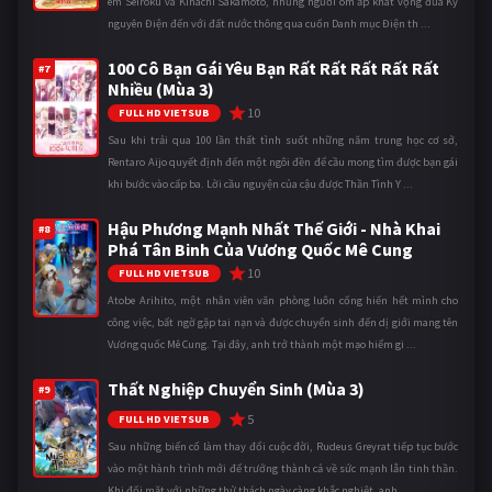
em Seiroku và Kihachi Sakamoto, những người ôm ấp khát vọng đưa Kỷ
nguyên Điện đến với đất nước thông qua cuốn Danh mục Điện th ...
100 Cô Bạn Gái Yêu Bạn Rất Rất Rất Rất Rất
#7
Nhiều (Mùa 3)
10
FULL HD VIETSUB
Sau khi trải qua 100 lần thất tình suốt những năm trung học cơ sở,
Rentaro Aijo quyết định đến một ngôi đền để cầu mong tìm được bạn gái
khi bước vào cấp ba. Lời cầu nguyện của cậu được Thần Tình Y ...
Hậu Phương Mạnh Nhất Thế Giới - Nhà Khai
#8
Phá Tân Binh Của Vương Quốc Mê Cung
10
FULL HD VIETSUB
Atobe Arihito, một nhân viên văn phòng luôn cống hiến hết mình cho
công việc, bất ngờ gặp tai nạn và được chuyển sinh đến dị giới mang tên
Vương quốc Mê Cung. Tại đây, anh trở thành một mạo hiểm gi ...
Thất Nghiệp Chuyển Sinh (Mùa 3)
#9
5
FULL HD VIETSUB
Sau những biến cố làm thay đổi cuộc đời, Rudeus Greyrat tiếp tục bước
vào một hành trình mới để trưởng thành cả về sức mạnh lẫn tinh thần.
Khi đối mặt với những thử thách ngày càng khắc nghiệt, anh ...