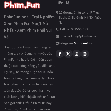
Liên Hệ
22 đường Châu Long, P. Trúc
PhimFun.net - Trải Nghiệm
Bạch, Q. Ba Đình, Hà Nội, Việt
Nam
Xem Phim Fun Mượt Mà
Hotline: 0985646233
Nhất - Xem Phim Phải Vui
Vẻ
Email:
admin@phimfun.net
Telegram:
@golden885
Hoạt động với mục tiêu mang lại
những giây phút giải trí tuyệt vời,
PhimFun tự hào là điểm đến quen
thuộc của cộng đồng yêu điện ảnh.
Tại đây, hệ thống được tối ưu hóa
trên hạ tầng mạnh mẽ để đảm bảo
trải nghiệm xem phim fun của bạn
luôn đạt tốc độ tải cực nhanh và
chất lượng hiển thị sắc nét nhất. Dù
bạn gọi chúng tôi là PhimFun hay
Phim Fun, PhimFun.net vẫn luôn