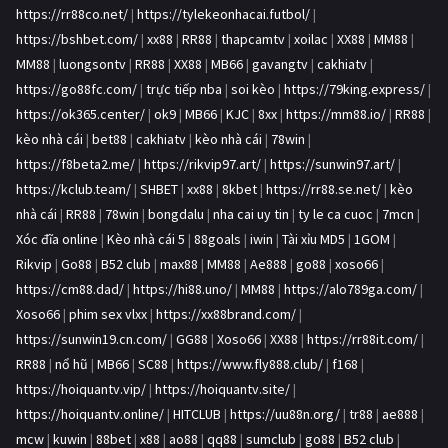
https://rr88co.net/
|
https://tylekeonhacai.futbol/
|
https://bshbet.com/
|
xx88
|
RR88
|
thapcamtv
|
xoilac
|
XX88
|
MM88
|
MM88
|
luongsontv
|
RR88
|
XX88
|
MB66
|
gavangtv
|
cakhiatv
|
https://go88fc.com/
|
trực tiếp nba
|
soi kèo
|
https://79king.express/
|
https://ok365.center/
|
ok9
|
MB66
|
KJC
|
8xx
|
https://mm88.io/
|
RR88
|
kèo nhà cái
|
bet88
|
cakhiatv
|
kèo nhà cái
|
78win
|
https://f8beta2.me/
|
https://rikvip97.art/
|
https://sunwin97.art/
|
https://kclub.team/
|
SHBET
|
xx88
|
8kbet
|
https://rr88.se.net/
|
kèo
nhà cái
|
RR88
|
78win
|
bongdalu
|
nha cai uy tin
|
ty le ca cuoc
|
7mcn
|
Xóc đĩa online
|
Kèo nhà cái 5
|
88goals
|
iwin
|
Tài xỉu MD5
|
1GOM
|
Rikvip
|
Go88
|
B52 club
|
max88
|
MM88
|
Ae888
|
go88
|
xoso66
|
https://cm88.dad/
|
https://hi88.uno/
|
MM88
|
https://alo789ga.com/
|
Xoso66
|
phim sex vlxx
|
https://xx88brand.com/
|
https://sunwin19.cn.com/
|
GG88
|
Xoso66
|
XX88
|
https://rr88it.com/
|
RR88
|
nổ hũ
|
MB66
|
SC88
|
https://www.fly888.club/
|
f168
|
https://hoiquantv.vip/
|
https://hoiquantv.site/
|
https://hoiquantv.online/
|
HITCLUB
|
https://uu88n.org/
|
tr88
|
ae888
|
mcw
|
kuwin
|
88bet
|
x88
|
ao88
|
qq88
|
sumclub
|
go88
|
B52 club
|