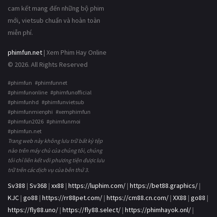
cam kết mang đến những bộ phim
mới, vietsub chuẩn và hoàn toàn
miễn phí.
phimfun.net
| Xem Phim Hay Online
© 2026. All Rights Reserved
#phimfun #phimfunnet
#phimfunonline #phimfunofficial
#phimfunhd #phimfunvietsub
#phimfunmienphi #xemphimfun
#phimfun2026 #phimfunmoi
#phimfun.net
Trang web này không lưu trữ bất kỳ tệp
nào trên máy chủ của chúng tôi, chúng
tôi chỉ liên kết với phương tiện được lưu
trữ trên các dịch vụ của bên thứ 3.
Sv388
|
Sv368
|
xx88
|
https://luphim.com/
|
https://bet88.graphics/
|
KJC
|
go88
|
https://rr88pet.com/
|
https://cm88.cn.com/
|
XX88
|
go88
|
https://fly88.uno/
|
https://fly88.select/
|
https://phimhayok.onl/
|