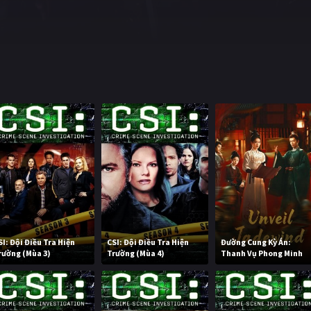
SI: Đội Điều Tra Hiện
CSI: Đội Điều Tra Hiện
Đường Cung Kỳ Án:
rường (Mùa 3)
Trường (Mùa 4)
Thanh Vụ Phong Minh