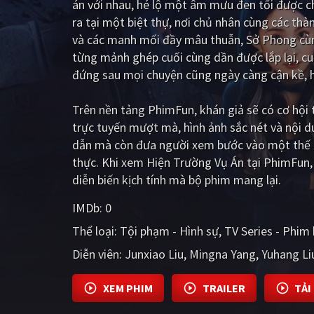
án với nhau, hé lộ một âm mưu đen tối được ch
ra tại một biệt thự, nơi chủ nhân cùng các thà
và các manh mối đầy mâu thuẫn, Sở Phong cùng
từng mảnh ghép cuối cùng dần được lắp lại, cuộ
đứng sau mọi chuyện cũng ngày càng cận kề, hứ
Trên nền tảng
PhimFun
, khán giả sẽ có cơ hộ
trực tuyến mượt mà, hình ảnh sắc nét và nội 
dẫn mà còn đưa người xem bước vào một thế g
thực. Khi xem Hiện Trường Vụ Án tại PhimFun,
diễn biến kịch tính mà bộ phim mang lại.
IMDb:
0
Thể loại:
Tội phạm - Hình sự
TV Series - Phim
Diễn viên:
Junxiao Liu
Mingna Yang
Yuhang Li
XEM PHIM
TRAILER
TẢI