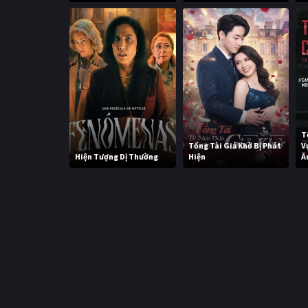
T
Tổng Tài Giả Khờ Bị Phát
V
Hiện Tượng Dị Thường
Hiện
Ă