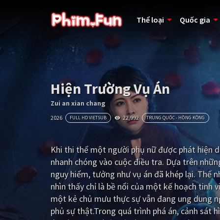
Thể loại
Quốc gia
Hiện Trường Vụ Án
Zui an xian chang
2026
22,992
FULL HD VIETSUB
TRUNG QUỐC - HỒNG KÔNG
Khi thi thể một người phụ nữ được phát hiện d
nhanh chóng vào cuộc điều tra. Dựa trên nhữ
nguy hiểm, tưởng như vụ án đã khép lại. Thế nh
nhìn thấy chỉ là bề nổi của một kế hoạch tinh 
một kẻ chủ mưu thực sự vẫn đang ung dung ngo
phủ sự thật.Trong quá trình phá án, cảnh sát 