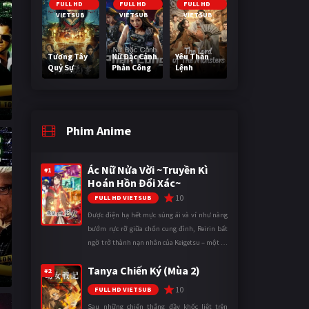
FULL HD
FULL HD
FULL HD
VIETSUB
VIETSUB
VIETSUB
Tương Tây
Nữ Đặc Cảnh
Yêu Thần
Quỷ Sự
Phản Công
Lệnh
Phim Anime
Ác Nữ Nửa Vời ~Truyền Kì
#1
Hoán Hồn Đổi Xác~
10
FULL HD VIETSUB
Được điện hạ hết mực sủng ái và ví như nàng
bướm rực rỡ giữa chốn cung đình, Reirin bất
ngờ trở thành nạn nhân của Keigetsu – một kẻ
sống ký sinh trong triều đình đã sử dụng ma
Tanya Chiến Ký (Mùa 2)
thuật để hoán đổi th ...
#2
10
FULL HD VIETSUB
Sau những chiến thắng đầy khốc liệt trên