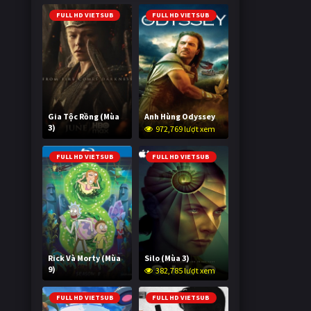
FULL HD VIETSUB
FULL HD VIETSUB
Gia Tộc Rồng (Mùa
Anh Hùng Odyssey
3)
972,769 lượt xem
2,039,669 lượt xem
FULL HD VIETSUB
FULL HD VIETSUB
Rick Và Morty (Mùa
Silo (Mùa 3)
9)
382,785 lượt xem
3,006,342 lượt xem
FULL HD VIETSUB
FULL HD VIETSUB