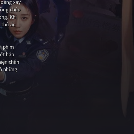
 hoàng xảy
chồng chéo
ớng. Khi
 thủ ác
m phim
iết hấp
hiện chân
và những