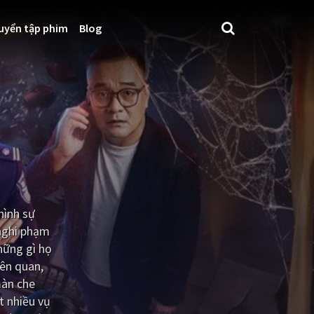
uyển tập phim
Blog
hình sự
 nghi phạm
hững gì họ
iên quan,
màn che
t nhiều vụ