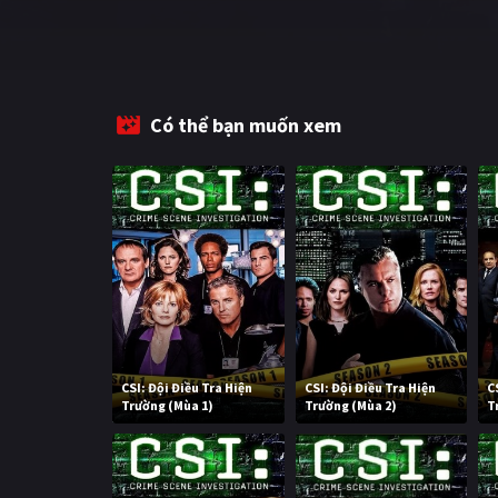
Có thể bạn muốn xem
CSI: Đội Điều Tra Hiện
CSI: Đội Điều Tra Hiện
C
Trường (Mùa 1)
Trường (Mùa 2)
T