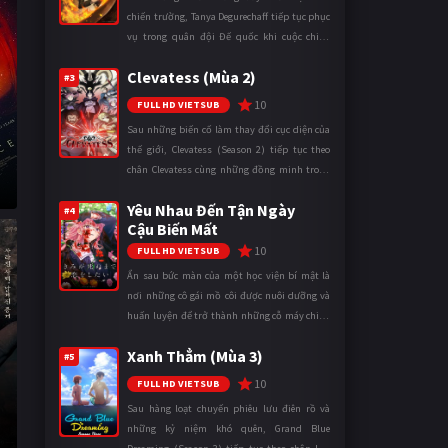
chiến trường, Tanya Degurechaff tiếp tục phục
vụ trong quân đội Đế quốc khi cuộc chiến
ngày càng leo thang và mở rộng trên nhiều
Clevatess (Mùa 2)
mặt trận. Dù sở hữu tài năn ...
#3
10
FULL HD VIETSUB
Sau những biến cố làm thay đổi cục diện của
thế giới, Clevatess (Season 2) tiếp tục theo
chân Clevatess cùng những đồng minh trong
cuộc chiến chống lại các thế lực đang đẩy nhân
Yêu Nhau Đến Tận Ngày
loại đến bờ vực diệ ...
#4
Cậu Biến Mất
10
FULL HD VIETSUB
Ẩn sau bức màn của một học viện bí mật là
nơi những cô gái mồ côi được nuôi dưỡng và
huấn luyện để trở thành những cỗ máy chiến
đấu. Trong thế giới khắc nghiệt ấy, cái chết
Xanh Thẳm (Mùa 3)
được xem là điều hiển nh ...
#5
10
FULL HD VIETSUB
Sau hàng loạt chuyến phiêu lưu điên rồ và
những kỷ niệm khó quên, Grand Blue