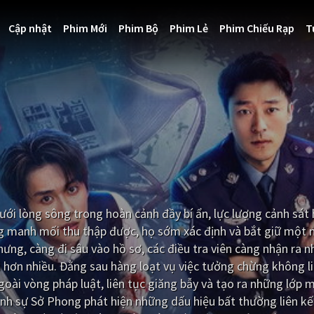
Cập nhật
Phim Mới
Phim Bộ
Phim Lẻ
Phim Chiếu Rạp
T
ưới lòng sông trong hoàn cảnh đầy bí ẩn, lực lượng cảnh sát 
ng manh mối thu thập được, họ sớm xác định và bắt giữ một
ưng, càng đi sâu vào hồ sơ, các điều tra viên càng nhận ra n
vi hơn nhiều. Đằng sau hàng loạt vụ việc tưởng chừng không l
ài vòng pháp luật, liên tục giăng bẫy và tạo ra những lớp 
hình sự Sở Phong phát hiện những dấu hiệu bất thường liên kế