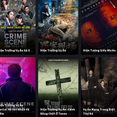
iện Trường Vụ Án Số 0
Hiện Trường Vụ Án
Hiện Tượng Siêu Nhiên
iện Trường Vụ Án
erlin: Kẻ Sát Nhân Về
Hiện Trường Vụ Án: Cánh
Vụ Án Mạng Trong Biệt
êm
Đồng Chết Ở Texas
Thự Đá