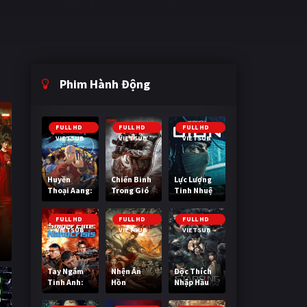
Phim Hành Động
FULL HD
FULL HD
FULL HD
VIETSUB
VIETSUB
VIETSUB
Huyền
Chiến Binh
Lực Lượng
Thoại Aang:
Trong Gió
Tinh Nhuệ
Tiết Khí Sư
Cuối Cùng
FULL HD
FULL HD
FULL HD
VIETSUB
VIETSUB
VIETSUB
Tay Ngắm
Nhện Ăn
Độc Thích
Tinh Anh:
Hồn
Nhập Hầu
Nguy Cơ
Nano