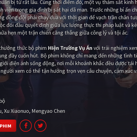
uẩn bị từ rất lâu. Cùng thời điểm đó, một vụ thảm sát kinh
nh viên trong gia đình bị sát hại dã man. Trước những bí ẩn 
 đồng đội phải chạy đua với thời gian để vạch trần chân tư
c đối đầu quyết định giữa lực lượng thực thi pháp luật và kẻ
a hẹn một trận chiến căng thẳng giữa công lý và tội ác.
i thưởng thức bộ phim
Hiện Trường Vụ Án
với trải nghiệm xe
dung đầy cuốn hút. Bộ phim không chỉ mang đến những tình t
iới điện ảnh sống động, nơi mỗi khoảnh khắc đều được tái 
 người xem có thể tận hưởng trọn vẹn câu chuyện, cảm xúc 
 bộ
u
Xu Xiaonuo
Mengyao Chen
 PHIM