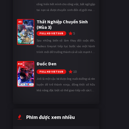
cống hiến hết mình cho công việc, bất ngờ gặp
tai nạn và được chuyển sinh đến dị giới mang
tên Vương quốc Mê Cung. Tại đây, anh trở
Thất Nghiệp Chuyển Sinh
thành một mạo hiểm gi ...
#9
(Mùa 3)
5
FULL HD VIETSUB
Sau những biến cố làm thay đổi cuộc đời,
Rudeus Greyrat tiếp tục bước vào một hành
trình mới để trưởng thành cả về sức mạnh lẫn
tinh thần. Khi đối mặt với những thử thách
Đuốc Đen
ngày càng khắc nghiệt, anh ...
#10
10
FULL HD VIETSUB
Jirô là một cậu bé được ông nuôi dưỡng và rèn
luyện để trở thành ninja, đồng thời sở hữu
khả năng đặc biệt có thể giao tiếp với các loài
động vật. Bị mọi người xa lánh vì sự khác biệt
của mình, cậu ...
Phim được xem nhiều