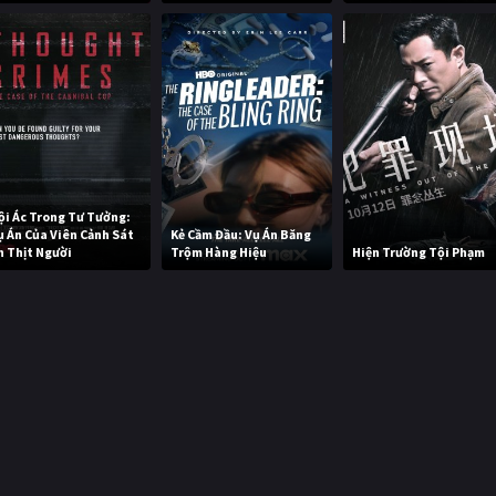
ội Ác Trong Tư Tưởng:
ụ Án Của Viên Cảnh Sát
Kẻ Cầm Đầu: Vụ Án Băng
n Thịt Người
Trộm Hàng Hiệu
Hiện Trường Tội Phạm