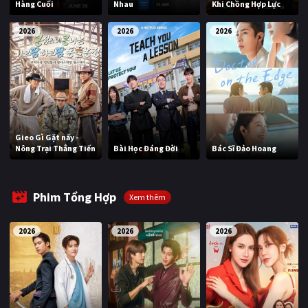
Hàng Cuối
Nhau
Khi Chồng Hợp Lực
2026
2026
2026
Gieo Gì Gặt nấy -
Nông Trại Thẳng Tiến
Bài Học Đáng Đời
Bác Sĩ Đảo Hoang
Phim Tổng Hợp
Xem thêm
2026
2026
2026