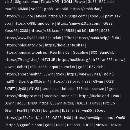
cái 5
|
88goals
|
iwin
|
Tài xỉu MD5
|
1GOM
|
Rikvip
|
Go88
|
B52 club
|
max88
|
MM88
|
Ae888
|
go88
|
xoso66
|
https://cm88.dad/
|
https://hi88.uno/
|
MM88
|
https://alo789ga.com/
|
Xoso66
|
phim sex
vlxx
|
https://xx88brand.com/
|
https://sunwin19.cn.com/
|
GG88
|
Xoso66
|
XX88
|
https://rr88it.com/
|
RR88
|
nổ hũ
|
MB66
|
SC88
|
https://www.fly888.club/
|
hitclub
|
77bet
|
https://mu88.help/
|
f168
|
https://hoiquantv.vip/
|
https://hoiquantv.site/
|
https://hoiquantv.online/
|
Kèo Nhà Cái
|
Socolive
|
8XX
|
SumClub
|
https://79king1.fun/
|
HITCLUB
|
https://uu88n.org/
|
tr88
|
ae888
|
mcw
|
kuwin
|
88bet
|
x88
|
ao88
|
qq88
|
sumclub
|
go88
|
B52 club
|
https://shbet.health/
|
33win
|
99ok
|
https://vnew88.net/
|
nổ hũ
|
mu88
|
https://qs88.team/
|
https://hi88.pink
|
hz88
|
68win
|
XX88
|
8XBET
|
Uy88
|
VN168
|
keonhacai
|
hitclub
|
789club
|
sunwin
|
1gom
|
https://rikvippro.me/
|
socolive
|
xocdia88
|
https://luck8.dad
|
LV88
|
98win
|
ao88
|
DN88
|
https://58win.autos/
|
8XBET
|
Fun88
|
Hitclub
|
68win
|
Fun88
|
TK688
|
bongdalu
|
fb88
|
m88
|
win55
|
86bet
|
https://go88v2.net/
|
qs88
|
GG88
|
lv88
|
https://new88pm.com/
|
On68
|
https://gg88fun.com
|
go88
|
U888
|
Hello88
|
ABC88
|
VIPWIN
|
78WIN
|