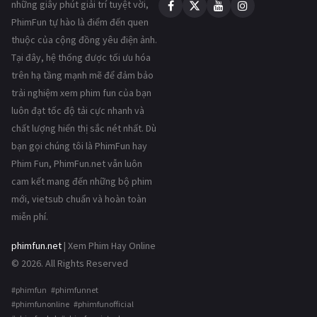
những giây phút giải trí tuyệt vời,
PhimFun tự hào là điểm đến quen
thuộc của cộng đồng yêu điện ảnh.
Tại đây, hệ thống được tối ưu hóa
trên hạ tầng mạnh mẽ để đảm bảo
trải nghiệm xem phim fun của bạn
luôn đạt tốc độ tải cực nhanh và
chất lượng hiển thị sắc nét nhất. Dù
bạn gọi chúng tôi là PhimFun hay
Phim Fun, PhimFun.net vẫn luôn
cam kết mang đến những bộ phim
mới, vietsub chuẩn và hoàn toàn
miễn phí.
phimfun.net
| Xem Phim Hay Online
© 2026. All Rights Reserved
#phimfun #phimfunnet
#phimfunonline #phimfunofficial