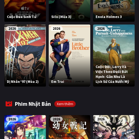
Cuộc Đua Sinh Tử
Silo (Mùa 3)
Enola Holmes 3
2026
2026
2026
Cuộc Đời, Larry Và
Việc Theo Đuổi Bất
Hạnh: Gần Như Là
Dị Nhân '97 (Mùa 2)
Em Trai
Lịch Sử Của Nước Mỹ
Phim Nhật Bản
Xem thêm
2026
2026
2026