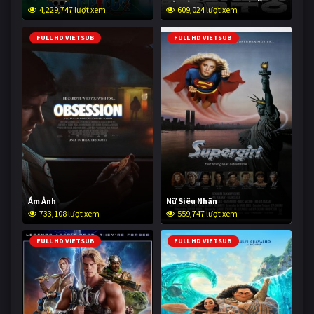
4,229,747 lượt xem
609,024 lượt xem
FULL HD VIETSUB
FULL HD VIETSUB
Ám Ảnh
Nữ Siêu Nhân
733,108 lượt xem
559,747 lượt xem
FULL HD VIETSUB
FULL HD VIETSUB