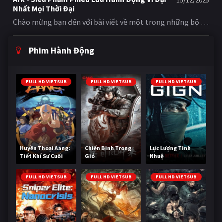
15/12/2025
Nhất Mọi Thời Đại
Chào mừng bạn đến với bài viết về một trong những bộ phim phiêu lưu hành động kinh điển nhất mọi thời đại: Indiana Jones and the Raiders of the Lost Ark (tựa Việt: Indiana Jones Và Chiếc Rương Thánh Tích). Bộ phim được đạo diễn bởi Steven Spielberg và sản xuất bởi George Lucas, hai huyền thoại điện ảnh nổi tiếng. Với sự tham gia của Harrison Ford trong vai Tiến sĩ Indiana Jones, bộ phim đã trở thành một biểu tượng không thể thay thế trong lịch sử điện ảnh. Giới Thiệu Về Bộ Phim Indiana Jones and the Raiders of the Lost Ark là một bộ phim thuộc thể loại phiêu lưu, hành động, được phát hành vào năm 1981. Bộ phim lấy bối cảnh năm 1936, giới thiệu đến khán giả Tiến sĩ Indiana Jones - một giáo sư khảo cổ học đáng kính ban ngày và là một nhà thám hiểm gan dạ, đội mũ phớt, cầm roi da với nỗi sợ hãi bất diệt với rắn vào ban đêm. Cốt Truyện Câu chuyện bắt đầu khi chính phủ Mỹ giao nhiệm vụ cho Indy truy tìm Chiếc Rương Giao Ước (Ark of the Covenant) - một vật thể linh thiêng trong Kinh Thánh được cho là chứa đựng sức mạnh siêu nhiên khủng khiếp và có khả năng hủy diệt mọi thứ. Tuy nhiên, Indy không phải là người duy nhất muốn có nó. Phát xít Đức, dưới sự lãnh đạo của Hitler, cũng đang ráo riết săn lùng Chiếc Rương với hy vọng sử dụng sức mạnh của nó để thống trị thế giới. Cuộc hành trình của Indy đưa anh qua nhiều vùng đất kỳ lạ và nguy hiểm trên khắp thế giới, từ những ngôi đền cổ bị bỏ hoang ở Nam Mỹ, đến những khu chợ sầm uất ở Nepal, và sa mạc Ai Cập đầy nắng gió. Anh phải đối mặt với vô số cạm bẫy chết người, những trận đấu súng nghẹt thở, những màn rượt đuổi bằng xe tải kịch tính và cả những sinh vật đáng sợ (đặc biệt là rắn!). Nhân Vật Chính Indiana Jones là sự pha trộn hoàn hảo giữa trí tuệ, lòng dũng cảm, sự hài hước và một chút vụng về đáng yêu. Harrison Ford đã thổi hồn vào nhân vật, biến Indy thành một anh hùng bất tử. Đồng Hành Cùng Indy Đồng hành cùng anh là Marion Ravenwood (Karen Allen), một người phụ nữ mạnh mẽ, thông minh và không kém phần bướng bỉnh, người có một quá khứ phức tạp với Indy. Cùng nhau, họ phải chạy đua với thời gian và vượt qua những kẻ thù tàn nhẫn để ngăn chặn Chiếc Rương rơi vào tay những kẻ xấu xa. Tại Sao "Raiders of the Lost Ark" Lại Kinh Điển? Indiana Jones and the Raiders of the Lost Ark là một bộ phim kinh điển vì nhiều lý do: Nhân vật chính biểu tượng: Indiana Jones là một trong những nhân vật biểu tượng nhất trong lịch sử điện ảnh. Phiêu lưu không ngừng nghỉ: Bộ phim có những pha hành động nghẹt thở và kịch tính liên tục. Sự pha trộn thể loại hoàn hảo: Phim kết hợp tinh tế giữa phiêu lưu cổ điển, hài hước duyên dáng, lãng mạn nhẹ nhàng và những yếu tố siêu nhiên đầy ám ảnh. Hiệu ứng hình ảnh và âm thanh đột phá: Bộ phim có những hiệu ứng hình ảnh và âm thanh đột phá, tạo nên một trải nghiệm điện ảnh độc đáo. Nếu bạn đang tìm kiếm một bộ phim phiêu lưu, hành động kinh điển, thì Indiana Jones and the Raiders of the Lost Ark là một lựa chọn tuyệt vời. Bạn có thể xem phim trực tuyến tại {branding} và trải nghiệm những giây phút hồi hộp và kịch tính. Thông Tin Về Bộ Phim Đạo diễn: Steven Spielberg Nhà sản xuất/Tác giả câu chuyện: George Lucas Thể loại: Phiêu lưu, Hành động Diễn viên chính: Harrison Ford, Karen Allen, Paul Freeman, Ronald Lacey, John Rhys-Davies Năm phát hành: 1981 Hy vọng bài viết này sẽ giúp bạn hiểu rõ hơn về bộ phim Indiana Jones and the Raiders of the Lost Ark và giúp bạn có một trải nghiệm xem phim trực tuyến thú vị tại {branding}. Đừng quên theo dõi chúng tôi để cập nhật những tin tức mới nhất về phim ảnh và trải nghiệm xem phim trực tuyến chất lượng cao tại {branding}.
Phim Hành Động
FULL HD VIETSUB
FULL HD VIETSUB
FULL HD VIETSUB
Huyền Thoại Aang:
Chiến Binh Trong
Lực Lượng Tinh
Tiết Khí Sư Cuối
Gió
Nhuệ
Cùng
FULL HD VIETSUB
FULL HD VIETSUB
FULL HD VIETSUB