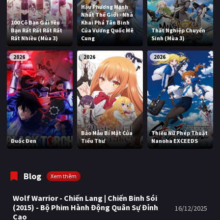
Hậu Phương Mạnh
Nhất Thế Giới - Nhà
100 Cô Bạn Gái Yêu
Khai Phá Tân Binh
Bạn Rất Rất Rất Rất
Của Vương Quốc Mê
Thất Nghiệp Chuyển
Rất Nhiều (Mùa 3)
Cung
Sinh (Mùa 3)
2026
2026
2026
Bảo Mẫu Bí Mật Của
Thiếu Nữ Phép Thuật
Đuốc Đen
Tiểu Thư
Nanoha EXCEEDS
Blog
Xem thêm
Wolf Warrior - Chiến Lang | Chiến Binh Sói
(2015) - Bộ Phim Hành Động Quân Sự Đỉnh
16/12/2025
Cao