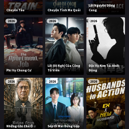
Lời Nguyền Đông
Chuyến Tàu
Chuyện Tình Ma Quái
Cung
2026
2026
2026
Lời Đề Nghị Của Công
Đặc Vụ Kim Tái Khởi
Phi Vụ Chung Cư
Tố Viên
Động
2026
2026
2026
Những Ghi Chú Ở
Sếp Ơi Mai Đừng Gặp