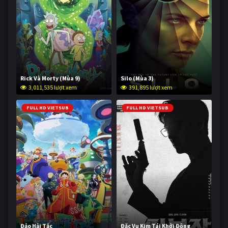
Rick Và Morty (Mùa 9)
Silo (Mùa 3)
3,011,535 lượt xem
391,895 lượt xem
FULL HD VIETSUB
FULL HD VIETSUB
Đảo Hải Tặc
Đặc Vụ Kim Tái Khởi Động