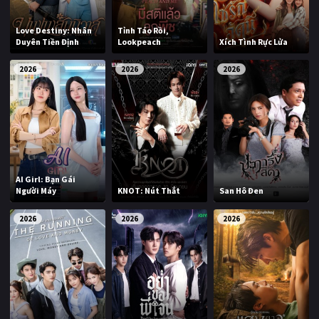
Love Destiny: Nhân
Tỉnh Táo Rồi,
Duyên Tiền Định
Lookpeach
Xích Tình Rực Lửa
2026
2026
2026
AI Girl: Bạn Gái
Người Máy
KNOT: Nút Thắt
San Hô Đen
2026
2026
2026