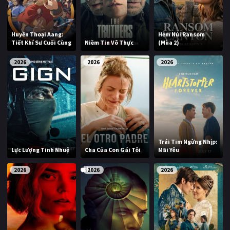
Huyền Thoại Aang:
Hẻm Núi Ransom
Tiết Khí Sư Cuối Cùng
Niềm Tin Vô Thực
(Mùa 2)
2026
2026
2026
Trái Tim Ngừng Nhịp:
Lực Lượng Tinh Nhuệ
Cha Của Con Gái Tôi
Mãi Yêu
2026
2026
2026