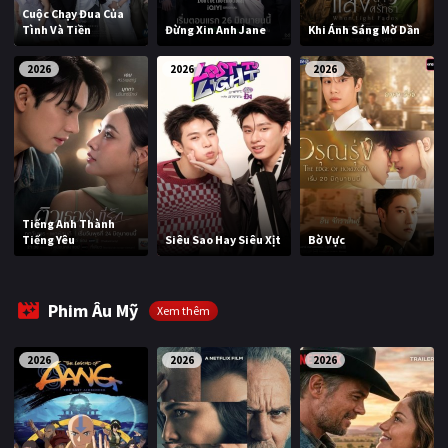
Cuộc Chạy Đua Của
Tình Và Tiền
Đừng Xin Anh Jane
Khi Ánh Sáng Mờ Dần
2026
2026
2026
Tiếng Anh Thành
Tiếng Yêu
Siêu Sao Hay Siêu Xịt
Bờ Vực
Phim Âu Mỹ
Xem thêm
2026
2026
2026