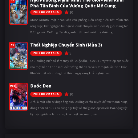
Phá Tân Binh Của Vương Quốc Mê Cung
10
FULL HD VIETSUB
Atobe Arihito, một nhân viên văn phòng luôn cống hiến hết mình cho
công việc, bất ngờ gặp tai nạn và được chuyển sinh đến dị giới mang tên
Vương quốc Mê Cung. Tại đây, anh trở thành một mạo hiểm gi ...
Thất Nghiệp Chuyển Sinh (Mùa 3)
#9
5
FULL HD VIETSUB
Sau những biến cố làm thay đổi cuộc đời, Rudeus Greyrat tiếp tục bước
vào một hành trình mới để trưởng thành cả về sức mạnh lẫn tinh thần.
Khi đối mặt với những thử thách ngày càng khắc nghiệt, anh ...
Đuốc Đen
#10
10
FULL HD VIETSUB
Jirô là một cậu bé được ông nuôi dưỡng và rèn luyện để trở thành ninja,
đồng thời sở hữu khả năng đặc biệt có thể giao tiếp với các loài động vật.
Bị mọi người xa lánh vì sự khác biệt của mình, cậu ...