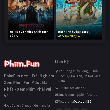
He-Man Và Những Chiến Binh
Hành Trình Của Moana
Vũ Trụ
500,639 lượt xem
250,334 lượt xem
Liên Hệ
22 đường Châu Long, P. Trúc
PhimFun.net - Trải Nghiệm
Bạch, Q. Ba Đình, Hà Nội, Việt
Nam
Xem Phim Fun Mượt Mà
Hotline: 0985646233
Nhất - Xem Phim Phải Vui
Email:
admin@phimfun.net
Vẻ
Telegram:
@golden885
Hoạt động với mục tiêu mang lại