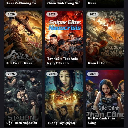
Xuân Về Phượng Trì
Chiến Binh Trong Gió
Nhân
2026
2026
2026
Tay Ngắm Tinh Anh:
Kim Xà Phu Nhân
Nguy Cơ Nano
Nhện Ăn Hồn
2026
2026
2026
Nữ Đặc Cảnh Phản
Độc Thích Nhập Hầu
Tương Tây Quỷ Sự
Công