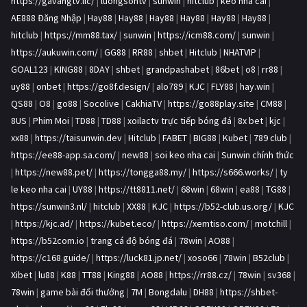
https://gavangtv.llc/
|
luongsontv
|
sunwin
|
hitclub
|
kèo nhà cái
|
AE888 Đăng Nhập
|
Hay88
|
Hay88
|
Hay88
|
Hay88
|
Hay88
|
Hay88
|
hitclub
|
https://mm88.tax/
|
sunwin
|
https://icm88.com/
|
sunwin
|
https://aukuwin.com/
|
GG88
|
RR88
|
shbet
|
Hitclub
|
NHATVIP
|
GOAL123
|
KING88
|
8DAY
|
shbet
|
grandpashabet
|
86bet
|
o8
|
rr88
|
uy88
|
onbet
|
https://go8f.design/
|
alo789
|
KJC
|
FLY88
|
hay.win
|
QS88
|
O8
|
go88
|
Socolive
|
CakhiaTV
|
https://go88play.site
|
CM88
|
8US
|
Phim Moi
|
TD88
|
TD88
|
xoilactv trực tiếp bóng đá
|
8x bet
|
kjc
|
xx88
|
https://taisunwin.dev
|
Hitclub
|
FABET
|
BIG88
|
Kubet
|
789 club
|
https://ee88-app.sa.com/
|
new88
|
soi keo nha cai
|
Sunwin chính thức
|
https://new88.pet/
|
https://tongga88.my/
|
https://s666.works/
|
ty
le keo nha cai
|
UY88
|
https://tt8811.net/
|
68win
|
68win
|
ea88
|
TG88
|
https://sunwin3.nl/
|
hitclub
|
XX88
|
KJC
|
https://b52-club.us.org/
|
KJC
|
https://kjc.ad/
|
https://kubet.eco/
|
https://xemtiso.com/
|
motchill
|
https://b52com.io
|
trang cá độ bóng đá
|
78win
|
AO88
|
https://c168.guide/
|
https://luck81.jp.net/
|
xoso66
|
78win
|
B52club
|
Xibet
|
lu88
|
K88
|
TT88
|
King88
|
AO88
|
https://rr88.cz/
|
78win
|
sv368
|
78win
|
game bài đổi thưởng
|
7M
|
Bongdalu
|
DH88
|
https://shbet-