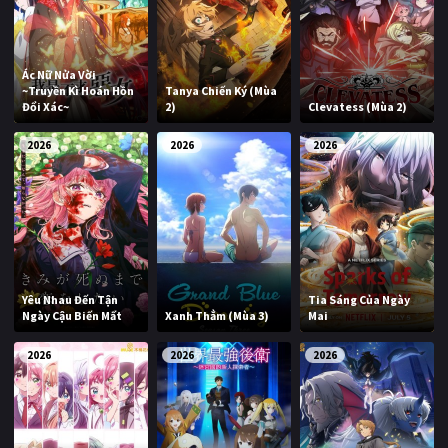
Ác Nữ Nửa Vời
~Truyền Kì Hoán Hồn
Tanya Chiến Ký (Mùa
Đổi Xác~
2)
Clevatess (Mùa 2)
2026
2026
2026
Yêu Nhau Đến Tận
Tia Sáng Của Ngày
Ngày Cậu Biến Mất
Xanh Thẳm (Mùa 3)
Mai
2026
2026
2026