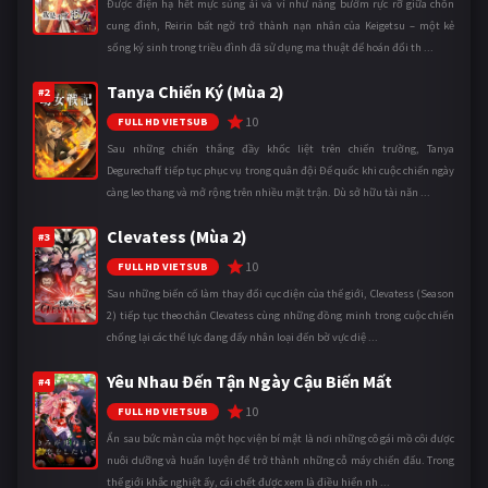
Được điện hạ hết mực sủng ái và ví như nàng bướm rực rỡ giữa chốn
cung đình, Reirin bất ngờ trở thành nạn nhân của Keigetsu – một kẻ
sống ký sinh trong triều đình đã sử dụng ma thuật để hoán đổi th ...
Tanya Chiến Ký (Mùa 2)
#2
10
FULL HD VIETSUB
Sau những chiến thắng đầy khốc liệt trên chiến trường, Tanya
Degurechaff tiếp tục phục vụ trong quân đội Đế quốc khi cuộc chiến ngày
càng leo thang và mở rộng trên nhiều mặt trận. Dù sở hữu tài năn ...
Clevatess (Mùa 2)
#3
10
FULL HD VIETSUB
Sau những biến cố làm thay đổi cục diện của thế giới, Clevatess (Season
2) tiếp tục theo chân Clevatess cùng những đồng minh trong cuộc chiến
chống lại các thế lực đang đẩy nhân loại đến bờ vực diệ ...
Yêu Nhau Đến Tận Ngày Cậu Biến Mất
#4
10
FULL HD VIETSUB
Ẩn sau bức màn của một học viện bí mật là nơi những cô gái mồ côi được
nuôi dưỡng và huấn luyện để trở thành những cỗ máy chiến đấu. Trong
thế giới khắc nghiệt ấy, cái chết được xem là điều hiển nh ...