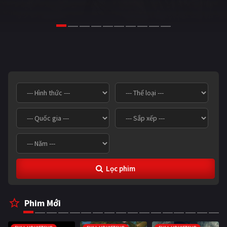
Giật gân
Gia đình
Bí ẩn
Lịch sử
Viễn Tây
Tiểu sử
GameShow
DramaTV
QUỐC GIA
Âu - Mỹ
Trung Quốc - Hồng Kông
Hàn Quốc
Nhật Bản
Ấn Độ
Việt Nam
Lọc phim
Tổng hợp
Phim Mới
CẬP NHẬT