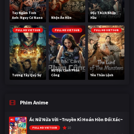
Tay Ngắm Tinh
Độc Thích Nhập
Anh: Nguy Cơ Nano
Nhện Ăn Hồn
Hầu
FULL HD VIETSUB
FULL HD VIETSUB
FULL HD VIETSUB
Nữ Đặc Cảnh Phản
Tương Tây Quỷ Sự
Công
Yêu Thần Lệnh
Phim Anime
Ác Nữ Nửa Vời ~Truyền Kì Hoán Hồn Đổi Xác~
#1
10
FULL HD VIETSUB