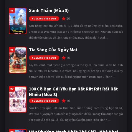
Xanh Thẳm (Mùa 3)
#5
10
FULL HD VIETSUB
Sau hàng loạt chuyến phiêu lưu điên rồ và những kỷ niệm khó quên,
Grand Blue Dreaming (Season 3) tiếp tục theo chân Iori Kitahara cùng các
thành viên câu lạc bộ lặn trong những ngày tháng đại học đ ...
Tia Sáng Của Ngày Mai
#6
10
FULL HD VIETSUB
Lấy bối cảnh một Kyoto giả tưởng của thế kỷ 20, bộ phim kể về hai anh
em Seiroku và Kihachi Sakamoto, những người ôm ấp khát vọng đưa Kỷ
nguyên Điện đến với đất nước thông qua cuốn Danh mục Điện th ...
100 Cô Bạn Gái Yêu Bạn Rất Rất Rất Rất Rất
#7
Nhiều (Mùa 3)
10
FULL HD VIETSUB
Sau khi trải qua 100 lần thất tình suốt những năm trung học cơ sở,
Rentaro Aijo quyết định đến một ngôi đền để cầu mong tìm được bạn gái
khi bước vào cấp ba. Lời cầu nguyện của cậu được Thần Tình Y ...
Hậu Phương Mạnh Nhất Thế Giới - Nhà Khai
#8