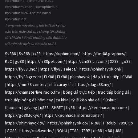
#phimfunhd #phimfunvietsub
#phimfunmienphi #xemphimfun
#phimfun2026 #phimfunmoi
#phimfun.net
Trang web này không lưu trữ bất kỳ tệp
nào trên máy chủ của chúng tôi, chúng
tôi chỉ liên kết với phương tiện được lưu
trữ trên các dịch vụ của bên thứ 3.
Sv388
|
Sv368
|
xx88
|
https://luphim.com/
|
https://bet88.graphics/
|
KJC
|
go88
|
https://rr88pet.com/
|
https://cm88.cn.com/
|
XX88
|
go88
|
https://fly88.uno/
|
https://fly88.select/
|
https://phimhayok.onl/
|
https://fly88.green/
|
FLY88
|
FLY88
|
phimhayok
|
đá gà trực tiếp
|
CM88
|
https://mm88.center/
|
nhà cái uy tín
|
https://daga88.my/
|
https://xhamsterlive.radio.fm/
|
bóng đá trực tiếp
|
trực tiếp bóng đá
|
trực tiếp bóng đá hôm nay
|
ca khia
|
tỷ lệ kèo nhà cái
|
90phut
|
thapcam
|
gavang
|
u888
|
SHBET
|
fly88
|
https://keonhacaitop.com/
|
https://go88.tokyo/
|
https://keonhacai.international/
|
https://phimhayok.tv/
|
https://phimhayok.co/
|
RR88
|
Hitclub
|
789Club
|
GG88
|
https://ok9.works/
|
NOHU
|
TT88
|
789P
|
qh88
|
rr88
|
J88
|