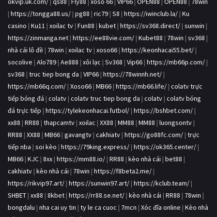
okvip.uk.com/
|
qs88
|
Fly88
|
xoso 66
|
VIP66
|
OPEN88
|
OPEN88
|
78win
|
https://tongga88.us/
|
pg88
|
ric79
|
S8
|
https://iwinclub.la/
|
Ku
casino
|
Ku11
|
xoilac tv
|
Fun88
|
kubet
|
https://sv368.direct/
|
sunwin
|
https://zinmanga.net
|
https://ee88vie.com/
|
Kubet88
|
78win
|
sv368
|
nhà cái lô đề
|
78win
|
xoilac tv
|
xoso66
|
https://keonhacai55.bet/
|
socolive
|
Alo789
|
Ae888
|
xôi lạc
|
Sv368
|
Vip66
|
https://mb66p.com/
|
sv368
|
truc tiep bong da
|
VIP66
|
https://78winnh.net/
|
https://mb66q.com/
|
Xoso66
|
MB66
|
https://mb66.life/
|
colatv trực
tiếp bóng đá
|
colatv
|
colatv truc tiep bong da
|
colatv
|
colatv bóng
đá trực tiếp
|
https://tylekeonhacai.futbol/
|
https://bshbet.com/
|
xx88
|
RR88
|
thapcamtv
|
xoilac
|
XX88
|
MM88
|
MM88
|
luongsontv
|
RR88
|
XX88
|
MB66
|
gavangtv
|
cakhiatv
|
https://go88fc.com/
|
trực
tiếp nba
|
soi kèo
|
https://79king.express/
|
https://ok365.center/
|
MB66
|
KJC
|
8xx
|
https://mm88.io/
|
RR88
|
kèo nhà cái
|
bet88
|
cakhiatv
|
kèo nhà cái
|
78win
|
https://f8beta2.me/
|
https://rikvip97.art/
|
https://sunwin97.art/
|
https://kclub.team/
|
SHBET
|
xx88
|
8kbet
|
https://rr88.se.net/
|
kèo nhà cái
|
RR88
|
78win
|
bongdalu
|
nha cai uy tin
|
ty le ca cuoc
|
7mcn
|
Xóc đĩa online
|
Kèo nhà