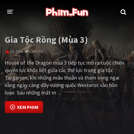
THỂ LOẠI
Gia Tộc Rồng (Mùa 3)
Thần thoại - Cổ trang
Hành động
2026
2,061,392
10
Tâm lý
Chiến tranh
House of the Dragon mùa 3 tiếp tục mở ra cuộc chiến
quyền lực khốc liệt giữa các thế lực trong gia tộc
Võ thuật - Kiếm hiệp
Nhạc kịch
Targaryen, khi những mâu thuẫn và tham vọng ngai
Kinh dị
Tội phạm - Hình sự
vàng ngày càng đẩy vương quốc Westeros vào hỗn
loạn. Sau những mất m ...
Phiêu lưu
Hài hước
XEM PHIM
Viễn tưởng
Khoa học - Tài liệu
Hoạt hình
Thể thao
Tình cảm - Lãng mạn
Kỳ ảo