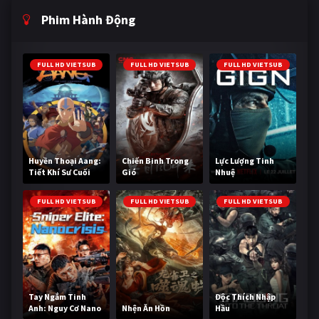
Phim Hành Động
FULL HD VIETSUB
FULL HD VIETSUB
FULL HD VIETSUB
Huyền Thoại Aang:
Chiến Binh Trong
Lực Lượng Tinh
Tiết Khí Sư Cuối
Gió
Nhuệ
Cùng
FULL HD VIETSUB
FULL HD VIETSUB
FULL HD VIETSUB
Tay Ngắm Tinh
Độc Thích Nhập
Anh: Nguy Cơ Nano
Nhện Ăn Hồn
Hầu