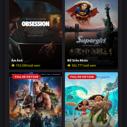
Ám Ảnh
Nữ Siêu Nhân
735,590 lượt xem
561,777 lượt xem
FULL HD VIETSUB
FULL HD VIETSUB