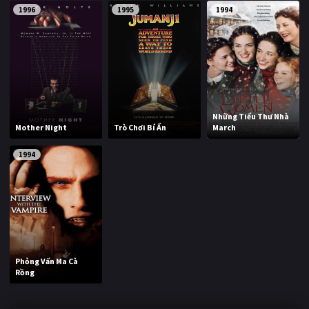
1996
1995
1994
Những Tiểu Thư Nhà
Mother Night
Trò Chơi Bí Ẩn
March
1994
Phỏng Vấn Ma Cà
Rồng