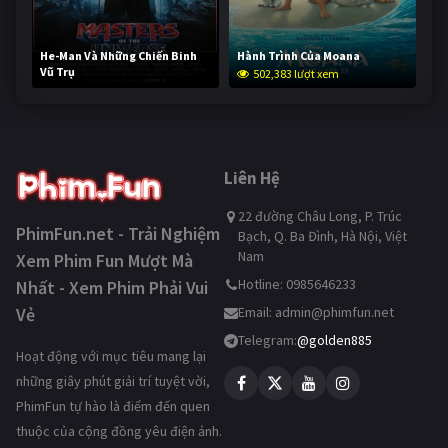
He-Man Và Những Chiến Binh
Hành Trình Của Moana
Vũ Trụ
502,383 lượt xem
252,249 lượt xem
Liên Hệ
22 đường Châu Long, P. Trúc
PhimFun.net - Trải Nghiệm
Bạch, Q. Ba Đình, Hà Nội, Việt
Nam
Xem Phim Fun Mượt Mà
Hotline: 0985646233
Nhất - Xem Phim Phải Vui
Vẻ
Email:
admin@phimfun.net
Telegram:
@golden885
Hoạt động với mục tiêu mang lại
những giây phút giải trí tuyệt vời,
PhimFun tự hào là điểm đến quen
thuộc của cộng đồng yêu điện ảnh.