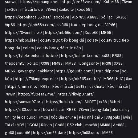
sunwin
|
https://zinmanga.net
|
https://ee88vie.com/
|
Kubet88
|
78win
|
sv368
|
nhà cái lô đề
|
78win
|
xoilac tv
|
xoso66
|
https://keonhacai55.bet/
|
socolive
|
Alo789
|
Ae888
|
xôi lạc
|
Sv368
|
Vip66
|
https://mb66p.com/
|
sv368
|
truc tiep bong da
|
VIP66
|
https://78winnh.net/
|
https://mb66q.com/
|
Xoso66
|
MB66
|
https://mb66.life/
|
colatv trực tiếp bóng đá
|
colatv
|
colatv truc tiep
bong da
|
colatv
|
colatv bóng đá trực tiếp
|
https://tylekeonhacai.futbol/
|
https://bshbet.com/
|
xx88
|
RR88
|
thapcamtv
|
xoilac
|
XX88
|
MM88
|
MM88
|
luongsontv
|
RR88
|
XX88
|
MB66
|
gavangtv
|
cakhiatv
|
https://go88fc.com/
|
trực tiếp nba
|
soi
kèo
|
https://79king.express/
|
https://ok365.center/
|
MB66
|
KJC
|
8xx
|
https://mm88.io/
|
RR88
|
kèo nhà cái
|
bet88
|
cakhiatv
|
kèo nhà cái
|
78win
|
https://f8beta2.me/
|
https://rikvip97.art/
|
https://sunwin97.art/
|
https://kclub.team/
|
SHBET
|
xx88
|
8kbet
|
https://rr88.se.net/
|
kèo nhà cái
|
RR88
|
78win
|
bongdalu
|
nha cai uy
tin
|
ty le ca cuoc
|
7mcn
|
Xóc đĩa online
|
Kèo nhà cái 5
|
88goals
|
iwin
|
Tài xỉu MD5
|
1GOM
|
Rikvip
|
Go88
|
B52 club
|
max88
|
MM88
|
Ae888
|
go88
|
xoso66
|
https://cm88.dad/
|
https://hi88.uno/
|
MM88
|