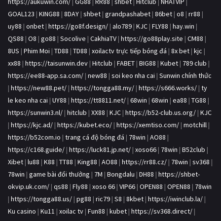
https://aukuwin.com/
|
GG88
|
RR88
|
shbet
|
Hitclub
|
NHATVIP
|
GOAL123
|
KING88
|
8DAY
|
shbet
|
grandpashabet
|
86bet
|
o8
|
rr88
|
uy88
|
onbet
|
https://go8f.design/
|
alo789
|
KJC
|
FLY88
|
hay.win
|
QS88
|
O8
|
go88
|
Socolive
|
CakhiaTV
|
https://go88play.site
|
CM88
|
8US
|
Phim Moi
|
TD88
|
TD88
|
xoilactv trực tiếp bóng đá
|
8x bet
|
kjc
|
xx88
|
https://taisunwin.dev
|
Hitclub
|
FABET
|
BIG88
|
Kubet
|
789 club
|
https://ee88-app.sa.com/
|
new88
|
soi keo nha cai
|
Sunwin chính thức
|
https://new88.pet/
|
https://tongga88.my/
|
https://s666.works/
|
ty
le keo nha cai
|
UY88
|
https://tt8811.net/
|
68win
|
68win
|
ea88
|
TG88
|
https://sunwin3.nl/
|
hitclub
|
XX88
|
KJC
|
https://b52-club.us.org/
|
KJC
|
https://kjc.ad/
|
https://kubet.eco/
|
https://xemtiso.com/
|
motchill
|
https://b52com.io
|
trang cá độ bóng đá
|
78win
|
AO88
|
https://c168.guide/
|
https://luck81.jp.net/
|
xoso66
|
78win
|
B52club
|
Xibet
|
lu88
|
K88
|
TT88
|
King88
|
AO88
|
https://rr88.cz/
|
78win
|
sv368
|
78win
|
game bài đổi thưởng
|
7M
|
Bongdalu
|
DH88
|
https://shbet-
okvip.uk.com/
|
qs88
|
Fly88
|
xoso 66
|
VIP66
|
OPEN88
|
OPEN88
|
78win
|
https://tongga88.us/
|
pg88
|
ric79
|
S8
|
8kbet
|
https://iwinclub.la/
|
Ku casino
|
Ku11
|
xoilac tv
|
Fun88
|
kubet
|
https://sv368.direct/
|