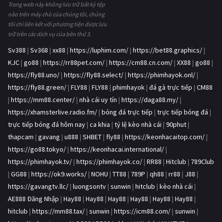
Trang web này không lưu trữ bất kỳ tệp
nào trên máy chủ của chúng tôi, chúng
tôi chỉ liên kết với phương tiện được lưu
trữ trên các dịch vụ của bên thứ 3.
Sv388
|
Sv368
|
xx88
|
https://luphim.com/
|
https://bet88.graphics/
|
KJC
|
go88
|
https://rr88pet.com/
|
https://cm88.cn.com/
|
XX88
|
go88
|
https://fly88.uno/
|
https://fly88.select/
|
https://phimhayok.onl/
|
https://fly88.green/
|
FLY88
|
FLY88
|
phimhayok
|
đá gà trực tiếp
|
CM88
|
https://mm88.center/
|
nhà cái uy tín
|
https://daga88.my/
|
https://xhamsterlive.radio.fm/
|
bóng đá trực tiếp
|
trực tiếp bóng đá
|
trực tiếp bóng đá hôm nay
|
ca khia
|
tỷ lệ kèo nhà cái
|
90phut
|
thapcam
|
gavang
|
u888
|
SHBET
|
fly88
|
https://keonhacaitop.com/
|
https://go88.tokyo/
|
https://keonhacai.international/
|
https://phimhayok.tv/
|
https://phimhayok.co/
|
RR88
|
Hitclub
|
789Club
|
GG88
|
https://ok9.works/
|
NOHU
|
TT88
|
789P
|
qh88
|
rr88
|
J88
|
https://gavangtv.llc/
|
luongsontv
|
sunwin
|
hitclub
|
kèo nhà cái
|
AE888 Đăng Nhập
|
Hay88
|
Hay88
|
Hay88
|
Hay88
|
Hay88
|
Hay88
|
hitclub
|
https://mm88.tax/
|
sunwin
|
https://icm88.com/
|
sunwin
|