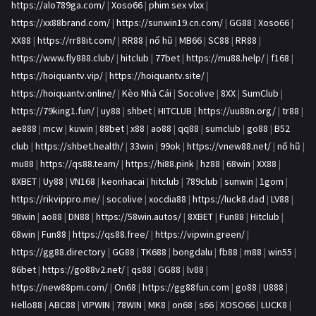
https://alo789ga.com/
|
Xoso66
|
phim sex vlxx
|
https://xx88brand.com/
|
https://sunwin19.cn.com/
|
GG88
|
Xoso66
|
XX88
|
https://rr88it.com/
|
RR88
|
nổ hũ
|
MB66
|
SC88
|
RR88
|
https://www.fly888.club/
|
hitclub
|
77bet
|
https://mu88.help/
|
f168
|
https://hoiquantv.vip/
|
https://hoiquantv.site/
|
https://hoiquantv.online/
|
Kèo Nhà Cái
|
Socolive
|
8XX
|
SumClub
|
https://79king1.fun/
|
uy88
|
shbet
|
HITCLUB
|
https://uu88n.org/
|
tr88
|
ae888
|
mcw
|
kuwin
|
88bet
|
x88
|
ao88
|
qq88
|
sumclub
|
go88
|
B52
club
|
https://shbet.health/
|
33win
|
99ok
|
https://vnew88.net/
|
nổ hũ
|
mu88
|
https://qs88.team/
|
https://hi88.pink
|
hz88
|
68win
|
XX88
|
8XBET
|
Uy88
|
VN168
|
keonhacai
|
hitclub
|
789club
|
sunwin
|
1gom
|
https://rikvippro.me/
|
socolive
|
xocdia88
|
https://luck8.dad
|
LV88
|
98win
|
ao88
|
DN88
|
https://58win.autos/
|
8XBET
|
Fun88
|
Hitclub
|
68win
|
Fun88
|
https://qs88.free/
|
https://vipwin.green/
|
https://gg88.directory
|
GG88
|
TK688
|
bongdalu
|
fb88
|
m88
|
win55
|
86bet
|
https://go88v2.net/
|
qs88
|
GG88
|
lv88
|
https://new88pm.com/
|
On68
|
https://gg88fun.com
|
go88
|
U888
|
Hello88
|
ABC88
|
VIPWIN
|
78WIN
|
MK8
|
on68
|
s66
|
XOSO66
|
LUCK8
|