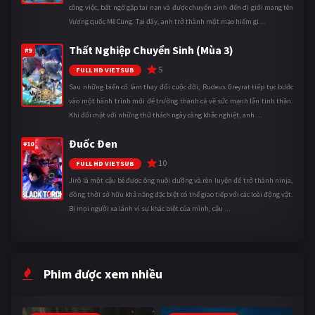
công việc, bất ngờ gặp tai nạn và được chuyển sinh đến dị giới mang tên
Vương quốc Mê Cung. Tại đây, anh trở thành một mạo hiểm gi ...
Thất Nghiệp Chuyển Sinh (Mùa 3)
#9
5
FULL HD VIETSUB
Sau những biến cố làm thay đổi cuộc đời, Rudeus Greyrat tiếp tục bước
vào một hành trình mới để trưởng thành cả về sức mạnh lẫn tinh thần.
Khi đối mặt với những thử thách ngày càng khắc nghiệt, anh ...
Đuốc Đen
#10
10
FULL HD VIETSUB
Jirô là một cậu bé được ông nuôi dưỡng và rèn luyện để trở thành ninja,
đồng thời sở hữu khả năng đặc biệt có thể giao tiếp với các loài động vật.
Bị mọi người xa lánh vì sự khác biệt của mình, cậu ...
Phim được xem nhiều