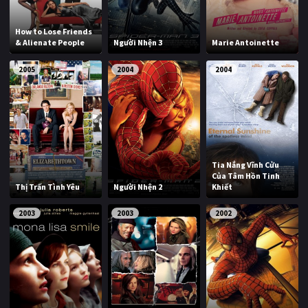
How to Lose Friends
& Alienate People
Người Nhện 3
Marie Antoinette
2005
2004
2004
Tia Nắng Vĩnh Cửu
Của Tâm Hồn Tinh
Thị Trấn Tình Yêu
Người Nhện 2
Khiết
2003
2003
2002