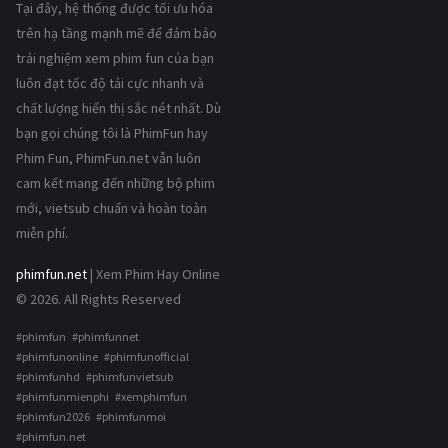
Tại đây, hệ thống được tối ưu hóa
trên hạ tầng mạnh mẽ để đảm bảo
trải nghiệm xem phim fun của bạn
luôn đạt tốc độ tải cực nhanh và
chất lượng hiển thị sắc nét nhất. Dù
bạn gọi chúng tôi là PhimFun hay
Phim Fun, PhimFun.net vẫn luôn
cam kết mang đến những bộ phim
mới, vietsub chuẩn và hoàn toàn
miễn phí.
phimfun.net
| Xem Phim Hay Online
© 2026. All Rights Reserved
#phimfun #phimfunnet
#phimfunonline #phimfunofficial
#phimfunhd #phimfunvietsub
#phimfunmienphi #xemphimfun
#phimfun2026 #phimfunmoi
#phimfun.net