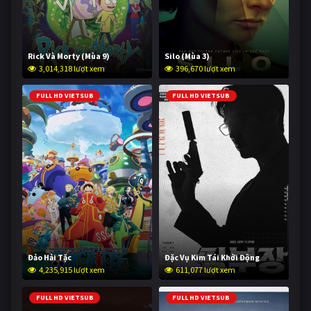
Rick Và Morty (Mùa 9)
Silo (Mùa 3)
3,014,318 lượt xem
396,670 lượt xem
FULL HD VIETSUB
FULL HD VIETSUB
Đảo Hải Tặc
Đặc Vụ Kim Tái Khởi Động
4,235,915 lượt xem
611,077 lượt xem
FULL HD VIETSUB
FULL HD VIETSUB