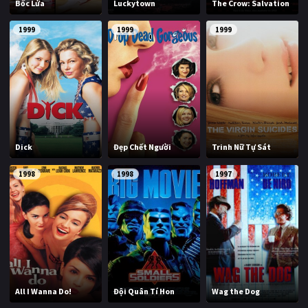
Bốc Lửa
Luckytown
The Crow: Salvation
1999
1999
1999
Dick
Đẹp Chết Người
Trinh Nữ Tự Sát
1998
1998
1997
All I Wanna Do!
Đội Quân Tí Hon
Wag the Dog