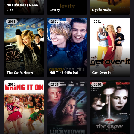
Nụ Cười Nàng Mona
Lisa
Levity
Người Nhện
2001
2001
2001
The Cat's Meow
Mối Tình Điên Dại
Get Over It
2000
2000
2000