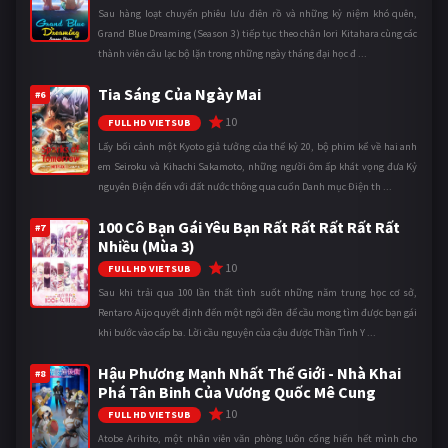
Sau hàng loạt chuyến phiêu lưu điên rồ và những kỷ niệm khó quên,
Grand Blue Dreaming (Season 3) tiếp tục theo chân Iori Kitahara cùng các
thành viên câu lạc bộ lặn trong những ngày tháng đại học đ ...
Tia Sáng Của Ngày Mai
#6
10
FULL HD VIETSUB
Lấy bối cảnh một Kyoto giả tưởng của thế kỷ 20, bộ phim kể về hai anh
em Seiroku và Kihachi Sakamoto, những người ôm ấp khát vọng đưa Kỷ
nguyên Điện đến với đất nước thông qua cuốn Danh mục Điện th ...
100 Cô Bạn Gái Yêu Bạn Rất Rất Rất Rất Rất
#7
Nhiều (Mùa 3)
10
FULL HD VIETSUB
Sau khi trải qua 100 lần thất tình suốt những năm trung học cơ sở,
Rentaro Aijo quyết định đến một ngôi đền để cầu mong tìm được bạn gái
khi bước vào cấp ba. Lời cầu nguyện của cậu được Thần Tình Y ...
Hậu Phương Mạnh Nhất Thế Giới - Nhà Khai
#8
Phá Tân Binh Của Vương Quốc Mê Cung
10
FULL HD VIETSUB
Atobe Arihito, một nhân viên văn phòng luôn cống hiến hết mình cho