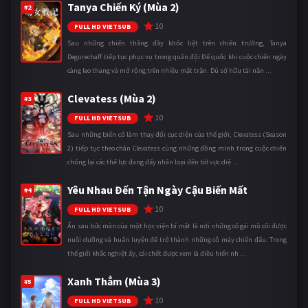
Tanya Chiến Ký (Mùa 2)
#2
10
FULL HD VIETSUB
Sau những chiến thắng đầy khốc liệt trên chiến trường, Tanya
Degurechaff tiếp tục phục vụ trong quân đội Đế quốc khi cuộc chiến ngày
càng leo thang và mở rộng trên nhiều mặt trận. Dù sở hữu tài năn ...
Clevatess (Mùa 2)
#3
10
FULL HD VIETSUB
Sau những biến cố làm thay đổi cục diện của thế giới, Clevatess (Season
2) tiếp tục theo chân Clevatess cùng những đồng minh trong cuộc chiến
chống lại các thế lực đang đẩy nhân loại đến bờ vực diệ ...
Yêu Nhau Đến Tận Ngày Cậu Biến Mất
#4
10
FULL HD VIETSUB
Ẩn sau bức màn của một học viện bí mật là nơi những cô gái mồ côi được
nuôi dưỡng và huấn luyện để trở thành những cỗ máy chiến đấu. Trong
thế giới khắc nghiệt ấy, cái chết được xem là điều hiển nh ...
Xanh Thẳm (Mùa 3)
#5
10
FULL HD VIETSUB