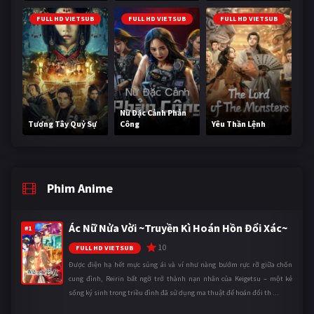
FULL HD VIETSUB
FULL HD VIETSUB
FULL HD VIETSUB
Nữ Đặc Cảnh Phản
Tương Tây Quỷ Sự
Công
Yêu Thần Lệnh
Phim Anime
Ác Nữ Nửa Vời ~Truyền Kì Hoán Hồn Đổi Xác~
#1
10
FULL HD VIETSUB
Được điện hạ hết mực sủng ái và ví như nàng bướm rực rỡ giữa chốn
cung đình, Reirin bất ngờ trở thành nạn nhân của Keigetsu – một kẻ
sống ký sinh trong triều đình đã sử dụng ma thuật để hoán đổi th ...