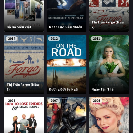
PHIM MỚI
PHIM BỘ
Thị Trấn Fargo (Mùa
Bộ Ba Siêu Việt
Nhãn Lực Siêu Nhiên
2)
PHIM LẺ
2014
2012
2011
PHIM CHIẾU RẠP
TUYỂN TẬP PHIM
BLOG
Thị Trấn Fargo (Mùa
1)
Đường Đời Sa Ngã
Ngày Tận Thế
2008
2007
2006