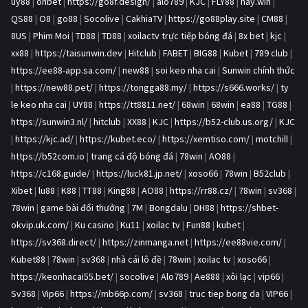
uy88
|
onbet
|
https://go8f.design/
|
alo789
|
KJC
|
FLY88
|
hay.win
|
QS88
|
O8
|
go88
|
Socolive
|
CakhiaTV
|
https://go88play.site
|
CM88
|
8US
|
Phim Moi
|
TD88
|
TD88
|
xoilactv trực tiếp bóng đá
|
8x bet
|
kjc
|
xx88
|
https://taisunwin.dev
|
Hitclub
|
FABET
|
BIG88
|
Kubet
|
789 club
|
https://ee88-app.sa.com/
|
new88
|
soi keo nha cai
|
Sunwin chính thức
|
https://new88.pet/
|
https://tongga88.my/
|
https://s666.works/
|
ty
le keo nha cai
|
UY88
|
https://tt8811.net/
|
68win
|
68win
|
ea88
|
TG88
|
https://sunwin3.nl/
|
hitclub
|
XX88
|
KJC
|
https://b52-club.us.org/
|
KJC
|
https://kjc.ad/
|
https://kubet.eco/
|
https://xemtiso.com/
|
motchill
|
https://b52com.io
|
trang cá độ bóng đá
|
78win
|
AO88
|
https://c168.guide/
|
https://luck81.jp.net/
|
xoso66
|
78win
|
B52club
|
Xibet
|
lu88
|
K88
|
TT88
|
King88
|
AO88
|
https://rr88.cz/
|
78win
|
sv368
|
78win
|
game bài đổi thưởng
|
7M
|
Bongdalu
|
DH88
|
https://shbet-
okvip.uk.com/
|
Ku casino
|
Ku11
|
xoilac tv
|
Fun88
|
kubet
|
https://sv368.direct/
|
https://zinmanga.net
|
https://ee88vie.com/
|
Kubet88
|
78win
|
sv368
|
nhà cái lô đề
|
78win
|
xoilac tv
|
xoso66
|
https://keonhacai55.bet/
|
socolive
|
Alo789
|
Ae888
|
xôi lạc
|
vip66
|
Sv368
|
Vip66
|
https://mb66p.com/
|
sv368
|
truc tiep bong da
|
VIP66
|