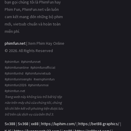
bạn gọi chúng tôi là PhimFun hay
Phim Fun, PhimFun.net vẫn luôn
cam kết mang đến những bộ phim
mới, vietsub chuẩn và hoàn toàn
miễn phí.
phimfun.net
| Xem Phim Hay Online
© 2026. All Rights Reserved
#phimfun #phimfunnet
#phimfunonline #phimfunofficial
#phimfunhd #phimfunvietsub
#phimfunmienphi #xemphimfun
#phimfun2026 #phimfunmoi
#phimfun.net
Trang web này không lưu trữ bất kỳ tệp
nào trên máy chủ của chúng tôi, chúng
tôi chỉ liên kết với phương tiện được lưu
trữ trên các dịch vụ của bên thứ 3.
Sv388
|
Sv368
|
xx88
|
https://luphim.com/
|
https://bet88.graphics/
|