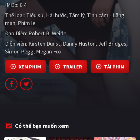
IMDb:
6.4
PHIM MỚI
Thể loại:
Tiểu sử
Hài hước
Tâm lý
Tình cảm - Lãng
PHIM BỘ
mạn
Phim lẻ
PHIM LẺ
Đạo Diễn:
Robert B. Weide
Diễn viên:
Kirsten Dunst
Danny Huston
Jeff Bridges
PHIM CHIẾU RẠP
Simon Pegg
Megan Fox
TUYỂN TẬP PHIM
XEM PHIM
TRAILER
TẢI PHIM
BLOG
Có thể bạn muốn xem