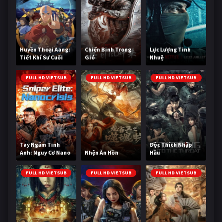
Huyền Thoại Aang:
Chiến Binh Trong
Lực Lượng Tinh
Tiết Khí Sư Cuối
Gió
Nhuệ
Cùng
FULL HD VIETSUB
FULL HD VIETSUB
FULL HD VIETSUB
Tay Ngắm Tinh
Độc Thích Nhập
Anh: Nguy Cơ Nano
Nhện Ăn Hồn
Hầu
FULL HD VIETSUB
FULL HD VIETSUB
FULL HD VIETSUB