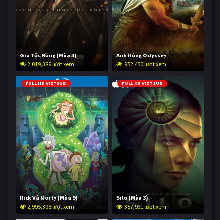
Gia Tộc Rồng (Mùa 3)
Anh Hùng Odyssey
2,019,389 lượt xem
952,450 lượt xem
FULL HD VIETSUB
FULL HD VIETSUB
Rick Và Morty (Mùa 9)
Silo (Mùa 3)
2,995,398 lượt xem
357,961 lượt xem