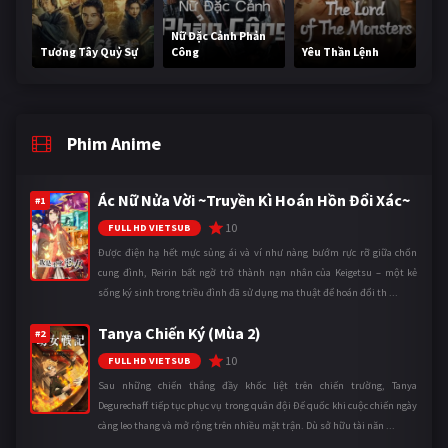
Nữ Đặc Cảnh Phản
Tương Tây Quỷ Sự
Công
Yêu Thần Lệnh
Phim Anime
Ác Nữ Nửa Vời ~Truyền Kì Hoán Hồn Đổi Xác~
#1
10
FULL HD VIETSUB
Được điện hạ hết mực sủng ái và ví như nàng bướm rực rỡ giữa chốn
cung đình, Reirin bất ngờ trở thành nạn nhân của Keigetsu – một kẻ
sống ký sinh trong triều đình đã sử dụng ma thuật để hoán đổi th ...
Tanya Chiến Ký (Mùa 2)
#2
10
FULL HD VIETSUB
Sau những chiến thắng đầy khốc liệt trên chiến trường, Tanya
Degurechaff tiếp tục phục vụ trong quân đội Đế quốc khi cuộc chiến ngày
càng leo thang và mở rộng trên nhiều mặt trận. Dù sở hữu tài năn ...