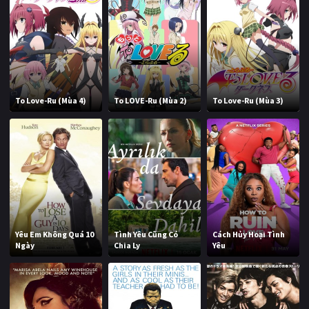
To Love-Ru (Mùa 4)
To LOVE-Ru (Mùa 2)
To Love-Ru (Mùa 3)
Yêu Em Không Quá 10
Tình Yêu Cũng Có
Cách Hủy Hoại Tình
Ngày
Chia Ly
Yêu