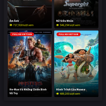
Ám Ảnh
Nữ Siêu Nhân
717,918 lượt xem
546,294 lượt xem
FULL HD VIETSUB
FULL HD VIETSUB
He-Man Và Những Chiến Binh
Hành Trình Của Moana
Vũ Trụ
489,205 lượt xem
237,743 lượt xem