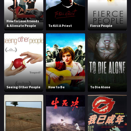
How to Lose Friends
& Alienate People
To Kill A Priest
Fierce People
Seeing Other People
How to Be
To Die Alone