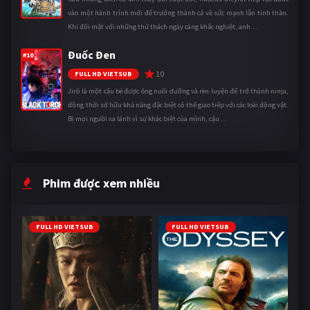
vào một hành trình mới để trưởng thành cả về sức mạnh lẫn tinh thần.
Khi đối mặt với những thử thách ngày càng khắc nghiệt, anh ...
Đuốc Đen
#10
10
FULL HD VIETSUB
Jirô là một cậu bé được ông nuôi dưỡng và rèn luyện để trở thành ninja,
đồng thời sở hữu khả năng đặc biệt có thể giao tiếp với các loài động vật.
Bị mọi người xa lánh vì sự khác biệt của mình, cậu ...
Phim được xem nhiều
FULL HD VIETSUB
FULL HD VIETSUB