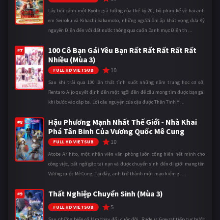
Lấy bối cảnh một Kyoto giả tưởng của thế kỷ 20, bộ phim kể về hai anh
em Seiroku và Kihachi Sakamoto, những người ôm ấp khát vọng đưa Kỷ
nguyên Điện đến với đất nước thông qua cuốn Danh mục Điện th ...
100 Cô Bạn Gái Yêu Bạn Rất Rất Rất Rất Rất
#7
Nhiều (Mùa 3)
10
FULL HD VIETSUB
Sau khi trải qua 100 lần thất tình suốt những năm trung học cơ sở,
Rentaro Aijo quyết định đến một ngôi đền để cầu mong tìm được bạn gái
khi bước vào cấp ba. Lời cầu nguyện của cậu được Thần Tình Y ...
Hậu Phương Mạnh Nhất Thế Giới - Nhà Khai
#8
Phá Tân Binh Của Vương Quốc Mê Cung
10
FULL HD VIETSUB
Atobe Arihito, một nhân viên văn phòng luôn cống hiến hết mình cho
công việc, bất ngờ gặp tai nạn và được chuyển sinh đến dị giới mang tên
Vương quốc Mê Cung. Tại đây, anh trở thành một mạo hiểm gi ...
Thất Nghiệp Chuyển Sinh (Mùa 3)
#9
5
FULL HD VIETSUB
Sau những biến cố làm thay đổi cuộc đời, Rudeus Greyrat tiếp tục bước