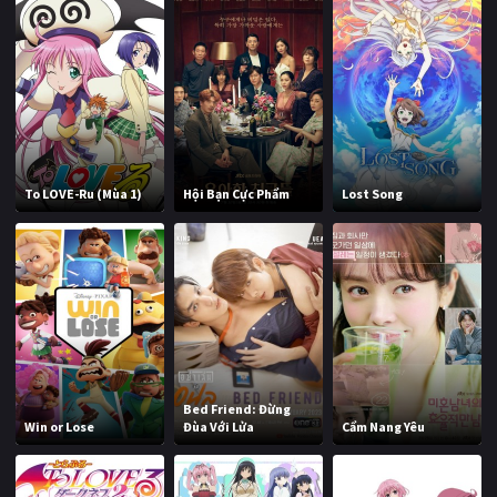
To LOVE-Ru (Mùa 1)
Hội Bạn Cực Phẩm
Lost Song
Bed Friend: Đừng
Win or Lose
Đùa Với Lửa
Cẩm Nang Yêu