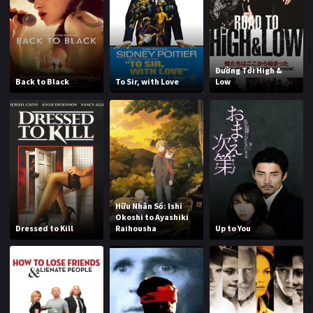
Đường Tới High &
Back to Black
To Sir, with Love
Low
Hữu Nhân Sổ: Ishi
Okoshi to Ayashiki
Dressed to Kill
Raihousha
Up to You