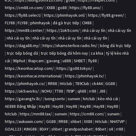
KJC
|
https://luongsontv23.com/
|
go88
|
https://rr88pet.com/
|
https://cm88.cn.com/
|
XX88
|
go88
|
https://fly88.uno/
|
https://fly88.select/
|
https://phimhayok.onl/
|
https://fly88.green/
|
FLY88
|
FLY88
|
phimhayok
|
đá gà trực tiếp
|
CM88
|
https://mm88.center/
|
https://2ok9.com/
|
nhà cái uy tín
|
nhà cái uy tín
|
nhà cái uy tín
|
nhà cái uy tín
|
nhà cái uy tín
|
nhà cái uy tín
|
https://daga88.my/
|
https://xhamsterlive.radio.fm/
|
bóng đá trực tiếp
|
trực tiếp bóng đá
|
trực tiếp bóng đá hôm nay
|
ca khia
|
tỷ lệ kèo nhà
cái
|
90phut
|
thapcam
|
gavang
|
u888
|
SHBET
|
fly88
|
https://keonhacaitop.com/
|
https://go88.tokyo/
|
https://keonhacai.international/
|
https://phimhayok.tv/
|
https://phimhayok.co/
|
RR88
|
Hitclub
|
789Club
|
ck444
|
GG88
|
https://ok9.works/
|
NOHU
|
TT88
|
789P
|
qh88
|
rr88
|
J88
|
https://gavangtv.llc/
|
luongsontv
|
sunwin
|
hitclub
|
kèo nhà cái
|
AE888 Đăng Nhập
|
Hay88
|
Hay88
|
Hay88
|
Hay88
|
Hay88
|
Hay88
|
hitclub
|
https://mm88.tax/
|
sunwin
|
https://icm88.com/
|
sunwin
|
https://aukuwin.com/
|
GG88
|
RR88
|
shbet
|
XX88
|
Hitclub
|
NHATVIP
|
GOAL123
|
KING88
|
8DAY
|
shbet
|
grandpashabet
|
86bet
|
o8
|
rr88
|