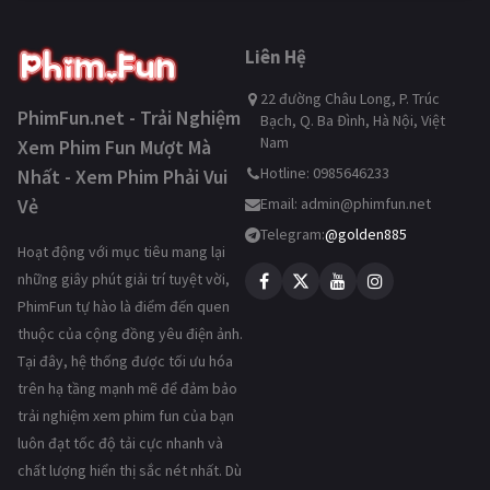
Liên Hệ
22 đường Châu Long, P. Trúc
PhimFun.net - Trải Nghiệm
Bạch, Q. Ba Đình, Hà Nội, Việt
Nam
Xem Phim Fun Mượt Mà
Hotline: 0985646233
Nhất - Xem Phim Phải Vui
Vẻ
Email:
admin@phimfun.net
Telegram:
@golden885
Hoạt động với mục tiêu mang lại
những giây phút giải trí tuyệt vời,
PhimFun tự hào là điểm đến quen
thuộc của cộng đồng yêu điện ảnh.
Tại đây, hệ thống được tối ưu hóa
trên hạ tầng mạnh mẽ để đảm bảo
trải nghiệm xem phim fun của bạn
luôn đạt tốc độ tải cực nhanh và
chất lượng hiển thị sắc nét nhất. Dù