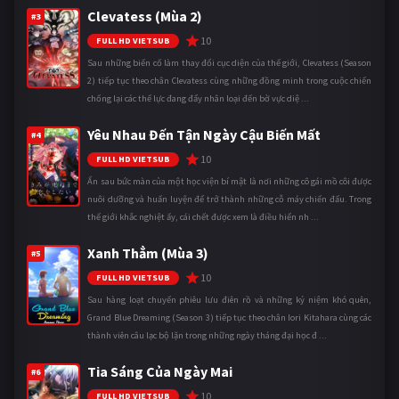
Clevatess (Mùa 2)
#3
10
FULL HD VIETSUB
Sau những biến cố làm thay đổi cục diện của thế giới, Clevatess (Season
2) tiếp tục theo chân Clevatess cùng những đồng minh trong cuộc chiến
chống lại các thế lực đang đẩy nhân loại đến bờ vực diệ ...
Yêu Nhau Đến Tận Ngày Cậu Biến Mất
#4
10
FULL HD VIETSUB
Ẩn sau bức màn của một học viện bí mật là nơi những cô gái mồ côi được
nuôi dưỡng và huấn luyện để trở thành những cỗ máy chiến đấu. Trong
thế giới khắc nghiệt ấy, cái chết được xem là điều hiển nh ...
Xanh Thẳm (Mùa 3)
#5
10
FULL HD VIETSUB
Sau hàng loạt chuyến phiêu lưu điên rồ và những kỷ niệm khó quên,
Grand Blue Dreaming (Season 3) tiếp tục theo chân Iori Kitahara cùng các
thành viên câu lạc bộ lặn trong những ngày tháng đại học đ ...
Tia Sáng Của Ngày Mai
#6
10
FULL HD VIETSUB