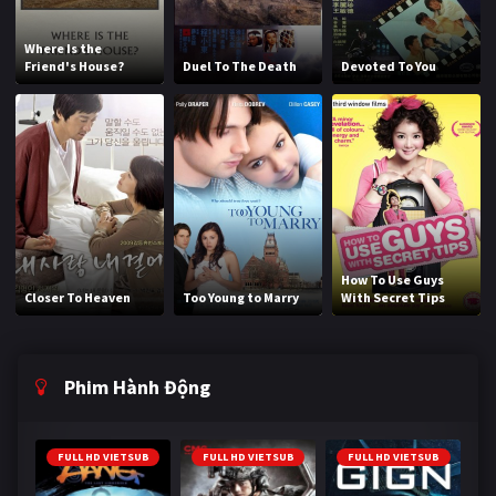
Where Is the
Friend's House?
Duel To The Death
Devoted To You
How To Use Guys
Closer To Heaven
Too Young to Marry
With Secret Tips
Phim Hành Động
FULL HD VIETSUB
FULL HD VIETSUB
FULL HD VIETSUB