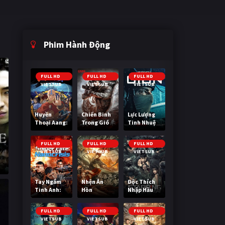
Phim Hành Động
FULL HD
FULL HD
FULL HD
VIETSUB
VIETSUB
VIETSUB
Huyền
Chiến Binh
Lực Lượng
Thoại Aang:
Trong Gió
Tinh Nhuệ
Tiết Khí Sư
Cuối Cùng
FULL HD
FULL HD
FULL HD
VIETSUB
VIETSUB
VIETSUB
)
Tay Ngắm
Nhện Ăn
Độc Thích
Tinh Anh:
Hồn
Nhập Hầu
Nguy Cơ
Nano
FULL HD
FULL HD
FULL HD
VIETSUB
VIETSUB
VIETSUB