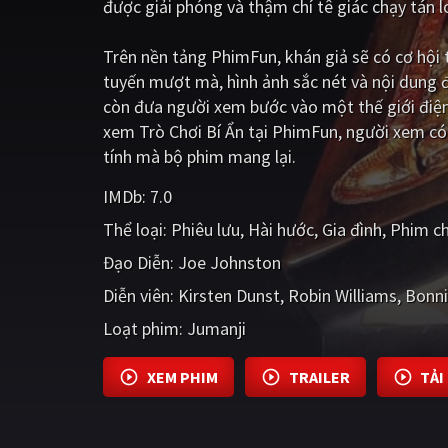
được giải phóng và thậm chí tê giác chạy tán l
Trên nền tảng
PhimFun
, khán giả sẽ có cơ hộ
tuyến mượt mà, hình ảnh sắc nét và nội dung 
còn đưa người xem bước vào một thế giới điện
xem Trò Chơi Bí Ẩn tại PhimFun, người xem có
tính mà bộ phim mang lại.
IMDb:
7.0
Thể loại:
Phiêu lưu
Hài hước
Gia đình
Phim ch
Đạo Diễn:
Joe Johnston
Diễn viên:
Kirsten Dunst
Robin Williams
Bonni
Loạt phim:
Jumanji
XEM PHIM
TRAILER
TẢI