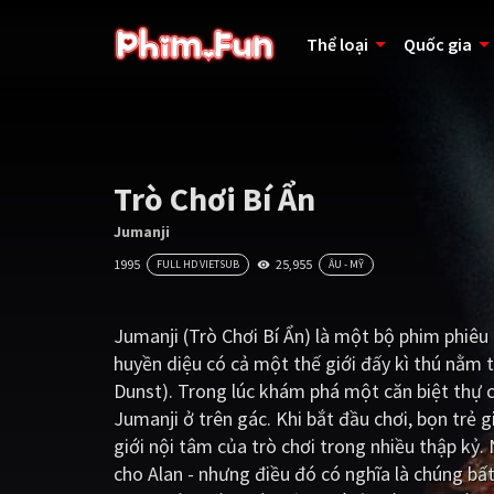
Thể loại
Quốc gia
Trò Chơi Bí Ẩn
Jumanji
1995
25,955
FULL HD VIETSUB
ÂU - MỸ
Jumanji (Trò Chơi Bí Ẩn) là một bộ phim phiêu
huyền diệu có cả một thế giới đấy kì thú nằm t
Dunst). Trong lúc khám phá một căn biệt thự c
Jumanji ở trên gác. Khi bắt đầu chơi, bọn trẻ g
giới nội tâm của trò chơi trong nhiều thập kỷ.
cho Alan - nhưng điều đó có nghĩa là chúng bất 