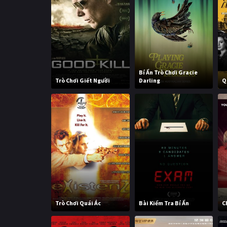
Bí Ẩn Trò Chơi Gracie
Trò Chơi Giết Người
Darling
Q
Trò Chơi Quái Ác
Bài Kiểm Tra Bí Ẩn
C