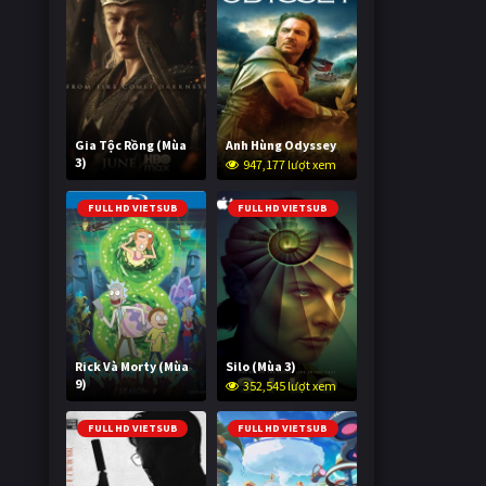
Gia Tộc Rồng (Mùa
Anh Hùng Odyssey
3)
947,177 lượt xem
2,015,819 lượt xem
FULL HD VIETSUB
FULL HD VIETSUB
Rick Và Morty (Mùa
Silo (Mùa 3)
9)
352,545 lượt xem
2,993,318 lượt xem
FULL HD VIETSUB
FULL HD VIETSUB