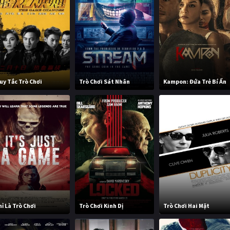
uy Tắc Trò Chơi
Trò Chơi Sát Nhân
Kampon: Đứa Trẻ Bí Ẩn
hỉ Là Trò Chơi
Trò Chơi Kinh Dị
Trò Chơi Hai Mặt