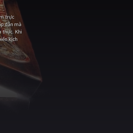
im trực
hấp dẫn mà
 thực. Khi
iến kịch