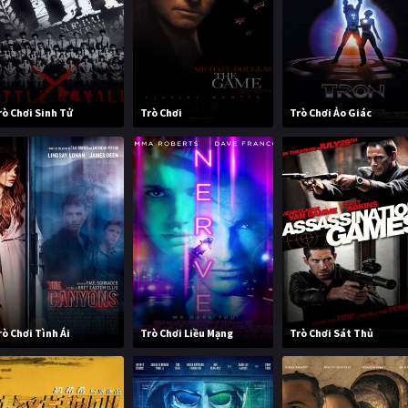
rò Chơi Sinh Tử
Trò Chơi
Trò Chơi Ảo Giác
rò Chơi Tình Ái
Trò Chơi Liều Mạng
Trò Chơi Sát Thủ