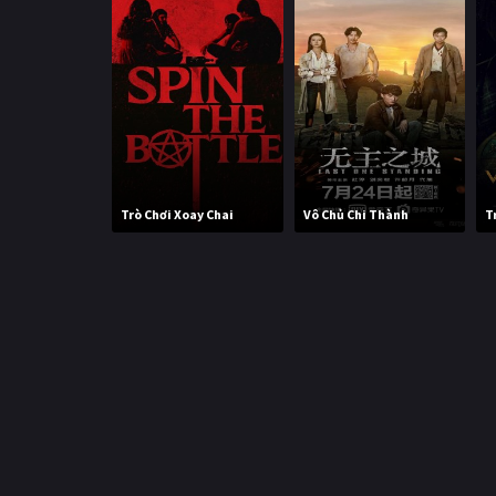
Trò Chơi Xoay Chai
Vô Chủ Chi Thành
T