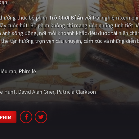
oạn!
i thưởng thức bộ phim
Trò Chơi Bí Ẩn
với trải nghiệm xem ph
đầy cuốn hút. Bộ phim không chỉ mang đến những tình tiết 
 ảnh sống động, nơi mỗi khoảnh khắc đều được tái hiện chân
 thể tận hưởng trọn vẹn câu chuyện, cảm xúc và những diễn b
iếu rạp
Phim lẻ
e Hunt
David Alan Grier
Patricia Clarkson
 PHIM