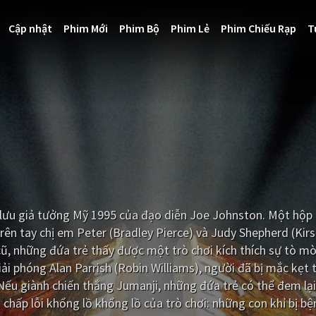
Cập nhật
Phim Mới
Phim Bộ
Phim Lẻ
Phim Chiếu Rạp
T
 lưu giả tưởng Mỹ 1995 của đạo diễn Joe Johnston. Một hộp 
rên tay chị em Peter (Bradley Pierce) và Judy Shepherd (Kir
ũ, những đứa trẻ thấy được một trò chơi kích thích sự tò mò
iải phóng Alan Parrish (Robin Williams), người đã bị mắc kẹt 
 Nếu giành chiến thắng Jumanji, những đứa trẻ có thể đem lại
chấp lỗi khổng lồ khổng lồ của trò chơi: những con khỉ bị bện