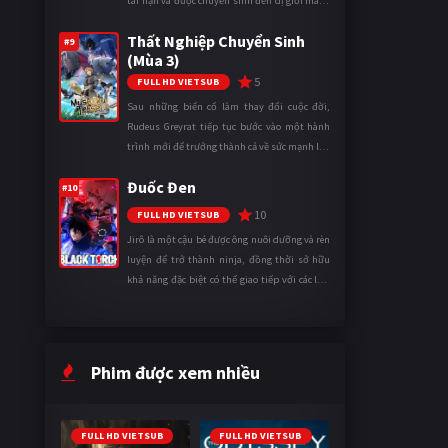
tai nạn và được chuyển sinh đến dị giới mang
tên Vương quốc Mê Cung. Tại đây, anh trở
Thất Nghiệp Chuyển Sinh
thành một mạo hiểm gi ...
#9
(Mùa 3)
5
FULL HD VIETSUB
Sau những biến cố làm thay đổi cuộc đời,
Rudeus Greyrat tiếp tục bước vào một hành
trình mới để trưởng thành cả về sức mạnh lẫn
tinh thần. Khi đối mặt với những thử thách
Đuốc Đen
ngày càng khắc nghiệt, anh ...
#10
10
FULL HD VIETSUB
Jirô là một cậu bé được ông nuôi dưỡng và rèn
luyện để trở thành ninja, đồng thời sở hữu
khả năng đặc biệt có thể giao tiếp với các loài
động vật. Bị mọi người xa lánh vì sự khác biệt
của mình, cậu ...
Phim được xem nhiều
FULL HD VIETSUB
FULL HD VIETSUB