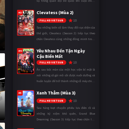
vụ trong quân đội Đế quốc khi cuộc chiến
ngày càng leo thang và mở rộng trên nhiều
Clevatess (Mùa 2)
mặt trận. Dù sở hữu tài năn ...
#3
10
FULL HD VIETSUB
Sau những biến cố làm thay đổi cục diện của
thế giới, Clevatess (Season 2) tiếp tục theo
chân Clevatess cùng những đồng minh trong
cuộc chiến chống lại các thế lực đang đẩy nhân
Yêu Nhau Đến Tận Ngày
loại đến bờ vực diệ ...
#4
Cậu Biến Mất
10
FULL HD VIETSUB
Ẩn sau bức màn của một học viện bí mật là
nơi những cô gái mồ côi được nuôi dưỡng và
huấn luyện để trở thành những cỗ máy chiến
đấu. Trong thế giới khắc nghiệt ấy, cái chết
Xanh Thẳm (Mùa 3)
được xem là điều hiển nh ...
#5
10
FULL HD VIETSUB
Sau hàng loạt chuyến phiêu lưu điên rồ và
những kỷ niệm khó quên, Grand Blue
Dreaming (Season 3) tiếp tục theo chân Iori
Kitahara cùng các thành viên câu lạc bộ lặn