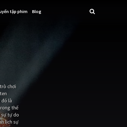
uyển tập phim
Blog
trò chơi
sten
 đó là
trong thế
 sự tự do
h lịch sự