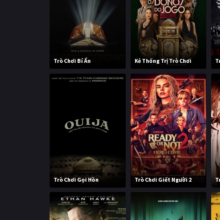
Trò Chơi Bí Ẩn
Kẻ Thống Trị Trò Chơi
T
Trò Chơi Gọi Hồn
Trò Chơi Giết Người 2
T