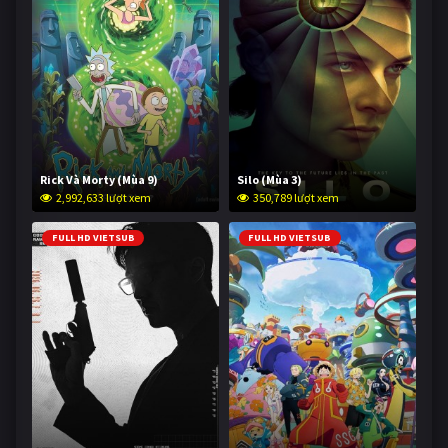
Rick Và Morty (Mùa 9)
Silo (Mùa 3)
2,992,633 lượt xem
350,789 lượt xem
FULL HD VIETSUB
FULL HD VIETSUB