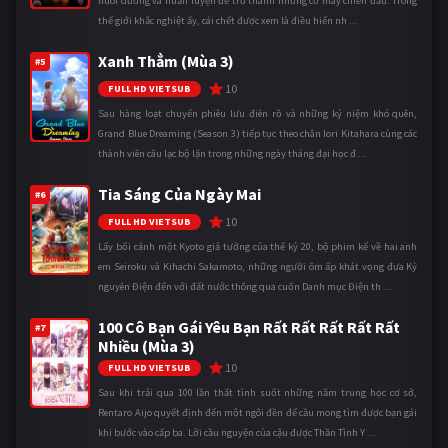
nuôi dưỡng và huấn luyện để trở thành những cỗ máy chiến đấu. Trong
thế giới khắc nghiệt ấy, cái chết được xem là điều hiển nh ...
Xanh Thẳm (Mùa 3)
#5
10
FULL HD VIETSUB
Sau hàng loạt chuyến phiêu lưu điên rồ và những kỷ niệm khó quên,
Grand Blue Dreaming (Season 3) tiếp tục theo chân Iori Kitahara cùng các
thành viên câu lạc bộ lặn trong những ngày tháng đại học đ ...
Tia Sáng Của Ngày Mai
#6
10
FULL HD VIETSUB
Lấy bối cảnh một Kyoto giả tưởng của thế kỷ 20, bộ phim kể về hai anh
em Seiroku và Kihachi Sakamoto, những người ôm ấp khát vọng đưa Kỷ
nguyên Điện đến với đất nước thông qua cuốn Danh mục Điện th ...
100 Cô Bạn Gái Yêu Bạn Rất Rất Rất Rất Rất
#7
Nhiều (Mùa 3)
10
FULL HD VIETSUB
Sau khi trải qua 100 lần thất tình suốt những năm trung học cơ sở,
Rentaro Aijo quyết định đến một ngôi đền để cầu mong tìm được bạn gái
khi bước vào cấp ba. Lời cầu nguyện của cậu được Thần Tình Y ...