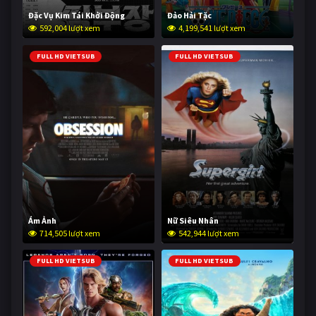
Đặc Vụ Kim Tái Khởi Động
Đảo Hải Tặc
592,004 lượt xem
4,199,541 lượt xem
FULL HD VIETSUB
FULL HD VIETSUB
Ám Ảnh
Nữ Siêu Nhân
714,505 lượt xem
542,944 lượt xem
FULL HD VIETSUB
FULL HD VIETSUB