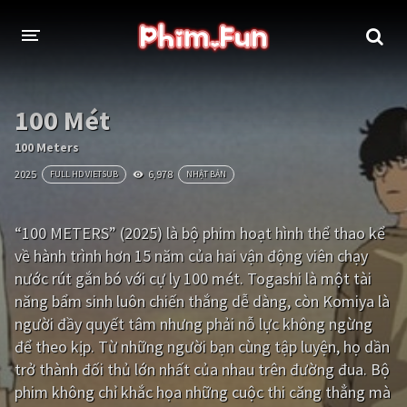
THỂ LOẠI
100 Mét
Thần thoại - Cổ trang
Hành động
100 Meters
2025
6,978
FULL HD VIETSUB
NHẬT BẢN
Tâm lý
Chiến tranh
Võ thuật - Kiếm hiệp
Nhạc kịch
“100 METERS” (2025) là bộ phim hoạt hình thể thao kể
về hành trình hơn 15 năm của hai vận động viên chạy
Kinh dị
Tội phạm - Hình sự
nước rút gắn bó với cự ly 100 mét. Togashi là một tài
Phiêu lưu
Hài hước
năng bẩm sinh luôn chiến thắng dễ dàng, còn Komiya là
người đầy quyết tâm nhưng phải nỗ lực không ngừng
Viễn tưởng
Khoa học - Tài liệu
để theo kịp. Từ những người bạn cùng tập luyện, họ dần
Hoạt hình
Thể thao
trở thành đối thủ lớn nhất của nhau trên đường đua. Bộ
phim không chỉ khắc họa những cuộc thi căng thẳng mà
Tình cảm - Lãng mạn
Kỳ ảo