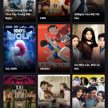
Tôi và Chàng Trai Sẽ
Chia Tay Trong 100
10 Ngày Của Một Kẻ
Ngày
1400
Xấu
Sai Một Lần, Mất Cả
Sói 100%
100 Mét
Đời