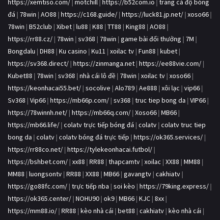
https://xemtiso.com/
|
motchill
|
https://b52com.io
|
trang cá độ bóng
đá
|
78win
|
AO88
|
https://c168.guide/
|
https://luck81.jp.net/
|
xoso66
|
78win
|
B52club
|
Xibet
|
lu88
|
K88
|
TT88
|
King88
|
AO88
|
https://rr88.cz/
|
78win
|
sv368
|
78win
|
game bài đổi thưởng
|
7M
|
Bongdalu
|
DH88
|
Ku casino
|
Ku11
|
xoilac tv
|
Fun88
|
kubet
|
https://sv368.direct/
|
https://zinmanga.net
|
https://ee88vie.com/
|
Kubet88
|
78win
|
sv368
|
nhà cái lô đề
|
78win
|
xoilac tv
|
xoso66
|
https://keonhacai55.bet/
|
socolive
|
Alo789
|
Ae888
|
xôi lạc
|
vip66
|
Sv368
|
Vip66
|
https://mb66p.com/
|
sv368
|
truc tiep bong da
|
VIP66
|
https://78winnh.net/
|
https://mb66q.com/
|
Xoso66
|
MB66
|
https://mb66.life/
|
colatv trực tiếp bóng đá
|
colatv
|
colatv truc tiep
bong da
|
colatv
|
colatv bóng đá trực tiếp
|
https://ok365.services/
|
https://rr88co.net/
|
https://tylekeonhacai.futbol/
|
https://bshbet.com/
|
xx88
|
RR88
|
thapcamtv
|
xoilac
|
XX88
|
MM88
|
MM88
|
luongsontv
|
RR88
|
XX88
|
MB66
|
gavangtv
|
cakhiatv
|
https://go88fc.com/
|
trực tiếp nba
|
soi kèo
|
https://79king.express/
|
https://ok365.center/
|
NOHU90
|
ok9
|
MB66
|
KJC
|
8xx
|
https://mm88.io/
|
RR88
|
kèo nhà cái
|
bet88
|
cakhiatv
|
kèo nhà cái
|