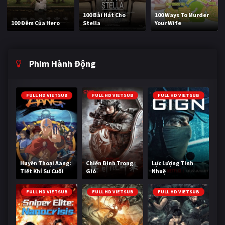
100 Bài Hát Cho
100 Ways To Murder
100 Đêm Của Hero
Stella
Your Wife
Phim Hành Động
FULL HD VIETSUB
FULL HD VIETSUB
FULL HD VIETSUB
Huyền Thoại Aang:
Chiến Binh Trong
Lực Lượng Tinh
Tiết Khí Sư Cuối
Gió
Nhuệ
Cùng
FULL HD VIETSUB
FULL HD VIETSUB
FULL HD VIETSUB