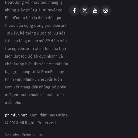
Hoạt động với mục tiêu mang lại
những giây phút giải trí tuyệt vời,
PhimFun tự hào là điểm đến quen
thuộc của cộng đồng yêu điện ảnh.
Tại đây, hệ thống được tối ưu hóa
trên hạ tầng mạnh mẽ để đảm bảo
trải nghiệm xem phim fun của bạn
luôn đạt tốc độ tải cực nhanh và
chất lượng hiển thị sắc nét nhất. Dù
bạn gọi chúng tôi là PhimFun hay
Phim Fun, PhimFun.net vẫn luôn
cam kết mang đến những bộ phim
mới, vietsub chuẩn và hoàn toàn
miễn phí.
phimfun.net
| Xem Phim Hay Online
© 2026. All Rights Reserved
#phimfun #phimfunnet