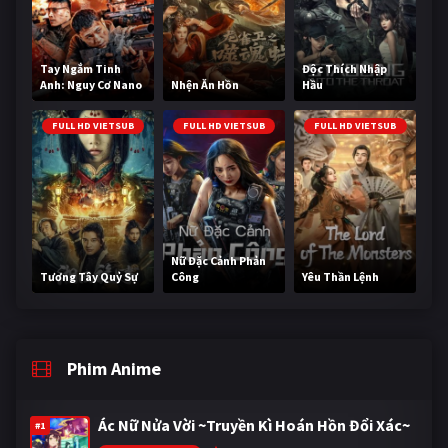
Tay Ngắm Tinh
Độc Thích Nhập
Anh: Nguy Cơ Nano
Nhện Ăn Hồn
Hầu
FULL HD VIETSUB
FULL HD VIETSUB
FULL HD VIETSUB
Nữ Đặc Cảnh Phản
Tương Tây Quỷ Sự
Công
Yêu Thần Lệnh
Phim Anime
Ác Nữ Nửa Vời ~Truyền Kì Hoán Hồn Đổi Xác~
#1