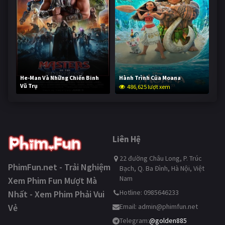
He-Man Và Những Chiến Binh
Hành Trình Của Moana
Vũ Trụ
486,625 lượt xem
234,854 lượt xem
Liên Hệ
22 đường Châu Long, P. Trúc
PhimFun.net - Trải Nghiệm
Bạch, Q. Ba Đình, Hà Nội, Việt
Nam
Xem Phim Fun Mượt Mà
Hotline: 0985646233
Nhất - Xem Phim Phải Vui
Vẻ
Email:
admin@phimfun.net
Telegram:
@golden885