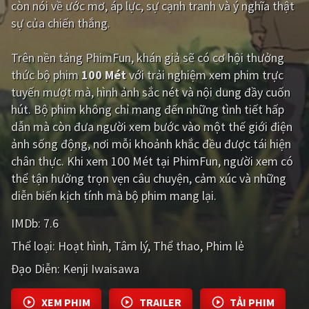
còn nói về ước mơ, áp lực, sự cạnh tranh và ý nghĩa thật
sự của chiến thắng.
Giật gân
Gia đình
Bí ẩn
Lịch sử
Trên nền tảng
PhimFun
, khán giả sẽ có cơ hội thưởng
thức bộ phim
100 Mét
với trải nghiệm xem phim trực
Viễn Tây
Tiểu sử
tuyến mượt mà, hình ảnh sắc nét và nội dung đầy cuốn
GameShow
DramaTV
hút. Bộ phim không chỉ mang đến những tình tiết hấp
dẫn mà còn đưa người xem bước vào một thế giới điện
QUỐC GIA
ảnh sống động, nơi mỗi khoảnh khắc đều được tái hiện
chân thực. Khi xem 100 Mét tại PhimFun, người xem có
Âu - Mỹ
Trung Quốc - Hồng Kông
thể tận hưởng trọn vẹn câu chuyện, cảm xúc và những
diễn biến kịch tính mà bộ phim mang lại.
Hàn Quốc
Nhật Bản
IMDb:
7.6
Ấn Độ
Việt Nam
Thể loại:
Hoạt hình
Tâm lý
Thể thao
Phim lẻ
Tổng hợp
Đạo Diễn:
Kenji Iwaisawa
CẬP NHẬT
XEM PHIM
TRAILER
TẢI PHIM