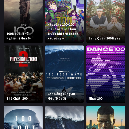
xác sống 100~100
điều tôi muốn làm
100 Người Thử
trước khi trở thành
Nghiệm (Mùa 6)
xác sống～
Lang Quân 100 Ngày
Cơn Sóng Lừng 30
Thể Chất: 100
Mét (Mùa 3)
Nhảy 100