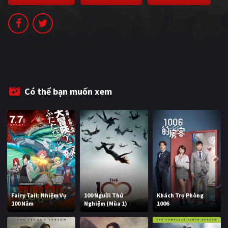
PHIM MỚI
PHIM BỘ
PHIM LẺ
PHIM CHIẾU RẠP
Có thể bạn muốn xem
TUYỂN TẬP PHIM
BLOG
Fairy Tail: Nhiệm Vụ
100 Người Thử
Khách Trọ Phòng
100 Năm
Nghiệm (Mùa 1)
1006