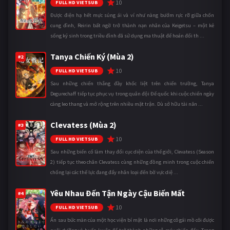
10
FULL HD VIETSUB
Được điện hạ hết mực sủng ái và ví như nàng bướm rực rỡ giữa chốn
cung đình, Reirin bất ngờ trở thành nạn nhân của Keigetsu – một kẻ
sống ký sinh trong triều đình đã sử dụng ma thuật để hoán đổi th ...
Tanya Chiến Ký (Mùa 2)
#2
10
FULL HD VIETSUB
Sau những chiến thắng đầy khốc liệt trên chiến trường, Tanya
Degurechaff tiếp tục phục vụ trong quân đội Đế quốc khi cuộc chiến ngày
càng leo thang và mở rộng trên nhiều mặt trận. Dù sở hữu tài năn ...
Clevatess (Mùa 2)
#3
10
FULL HD VIETSUB
Sau những biến cố làm thay đổi cục diện của thế giới, Clevatess (Season
2) tiếp tục theo chân Clevatess cùng những đồng minh trong cuộc chiến
chống lại các thế lực đang đẩy nhân loại đến bờ vực diệ ...
Yêu Nhau Đến Tận Ngày Cậu Biến Mất
#4
10
FULL HD VIETSUB
Ẩn sau bức màn của một học viện bí mật là nơi những cô gái mồ côi được