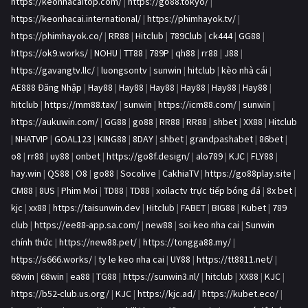
https://keonhacaitop.com/
|
https://go88.tokyo/
|
https://keonhacai.international/
|
https://phimhayok.tv/
|
https://phimhayok.co/
|
RR88
|
Hitclub
|
789Club
|
ck444
|
GG88
|
https://ok9.works/
|
NOHU
|
TT88
|
789P
|
qh88
|
rr88
|
J88
|
https://gavangtv.llc/
|
luongsontv
|
sunwin
|
hitclub
|
kèo nhà cái
|
AE888 Đăng Nhập
|
Hay88
|
Hay88
|
Hay88
|
Hay88
|
Hay88
|
Hay88
|
hitclub
|
https://mm88.tax/
|
sunwin
|
https://icm88.com/
|
sunwin
|
https://aukuwin.com/
|
GG88
|
go88
|
RR88
|
RR88
|
shbet
|
XX88
|
Hitclub
|
NHATVIP
|
GOAL123
|
KING88
|
8DAY
|
shbet
|
grandpashabet
|
86bet
|
o8
|
rr88
|
uy88
|
onbet
|
https://go8f.design/
|
alo789
|
KJC
|
FLY88
|
hay.win
|
QS88
|
O8
|
go88
|
Socolive
|
CakhiaTV
|
https://go88play.site
|
CM88
|
8US
|
Phim Moi
|
TD88
|
TD88
|
xoilactv trực tiếp bóng đá
|
8x bet
|
kjc
|
xx88
|
https://taisunwin.dev
|
Hitclub
|
FABET
|
BIG88
|
Kubet
|
789
club
|
https://ee88-app.sa.com/
|
new88
|
soi keo nha cai
|
Sunwin
chính thức
|
https://new88.pet/
|
https://tongga88.my/
|
https://s666.works/
|
ty le keo nha cai
|
UY88
|
https://tt8811.net/
|
68win
|
68win
|
ea88
|
TG88
|
https://sunwin3.nl/
|
hitclub
|
XX88
|
KJC
|
https://b52-club.us.org/
|
KJC
|
https://kjc.ad/
|
https://kubet.eco/
|