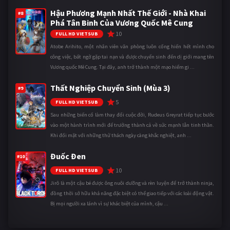
Hậu Phương Mạnh Nhất Thế Giới - Nhà Khai
#8
Phá Tân Binh Của Vương Quốc Mê Cung
10
FULL HD VIETSUB
Atobe Arihito, một nhân viên văn phòng luôn cống hiến hết mình cho
công việc, bất ngờ gặp tai nạn và được chuyển sinh đến dị giới mang tên
Vương quốc Mê Cung. Tại đây, anh trở thành một mạo hiểm gi ...
Thất Nghiệp Chuyển Sinh (Mùa 3)
#9
5
FULL HD VIETSUB
Sau những biến cố làm thay đổi cuộc đời, Rudeus Greyrat tiếp tục bước
vào một hành trình mới để trưởng thành cả về sức mạnh lẫn tinh thần.
Khi đối mặt với những thử thách ngày càng khắc nghiệt, anh ...
Đuốc Đen
#10
10
FULL HD VIETSUB
Jirô là một cậu bé được ông nuôi dưỡng và rèn luyện để trở thành ninja,
đồng thời sở hữu khả năng đặc biệt có thể giao tiếp với các loài động vật.
Bị mọi người xa lánh vì sự khác biệt của mình, cậu ...