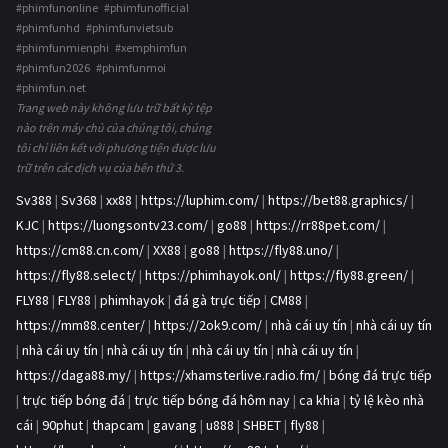
#phimfunonline #phimfunofficial
#phimfunhd #phimfunvietsub
#phimfunmienphi #xemphimfun
#phimfun2026 #phimfunmoi
#phimfun.net
Trang web này không lưu trữ bất kỳ tệp
nào trên máy chủ của chúng tôi, chúng
tôi chỉ liên kết với phương tiện được lưu
trữ trên các dịch vụ của bên thứ 3.
Sv388
|
Sv368
|
xx88
|
https://luphim.com/
|
https://bet88.graphics/
|
KJC
|
https://luongsontv23.com/
|
go88
|
https://rr88pet.com/
|
https://cm88.cn.com/
|
XX88
|
go88
|
https://fly88.uno/
|
https://fly88.select/
|
https://phimhayok.onl/
|
https://fly88.green/
|
FLY88
|
FLY88
|
phimhayok
|
đá gà trực tiếp
|
CM88
|
https://mm88.center/
|
https://2ok9.com/
|
nhà cái uy tín
|
nhà cái uy tín
|
nhà cái uy tín
|
nhà cái uy tín
|
nhà cái uy tín
|
nhà cái uy tín
|
https://daga88.my/
|
https://xhamsterlive.radio.fm/
|
bóng đá trực tiếp
|
trực tiếp bóng đá
|
trực tiếp bóng đá hôm nay
|
ca khia
|
tỷ lệ kèo nhà
cái
|
90phut
|
thapcam
|
gavang
|
u888
|
SHBET
|
fly88
|