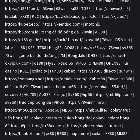
https://tongga88.my/
|
https://s666.works/
|
ty le keo nha cai
|
UY88
|
https://tt8811.net/
|
68win
|
68win
|
ea88
|
TG88
|
https://sunwin3.nl/
|
hitclub
|
XX88
|
KJC
|
https://b52-club.us.org/
|
KJC
|
https://kjc.ad/
|
https://kubet.eco/
|
https://xemtiso.com/
|
motchill
|
https://b52com.io
|
trang cá độ bóng đá
|
78win
|
AO88
|
https://c168.guide/
|
https://luck81.jp.net/
|
xoso66
|
78win
|
B52club
|
Xibet
|
lu88
|
K88
|
TT88
|
King88
|
AO88
|
https://rr88.cz/
|
78win
|
sv368
|
78win
|
game bài đổi thưởng
|
7M
|
Bongdalu
|
DH88
|
https://shbet-
okvip.uk.com/
|
qs88
|
Fly88
|
xoso 66
|
VIP66
|
OPEN88
|
OPEN88
|
Ku
casino
|
Ku11
|
xoilac tv
|
Fun88
|
kubet
|
https://sv368.direct/
|
sunwin
|
https://zinmanga.net
|
https://ee88vie.com/
|
Kubet88
|
78win
|
sv368
|
nhà cái lô đề
|
78win
|
xoilac tv
|
xoso66
|
https://keonhacai55.bet/
|
socolive
|
Alo789
|
Ae888
|
xôi lạc
|
Sv368
|
Vip66
|
https://mb66p.com/
|
sv368
|
truc tiep bong da
|
VIP66
|
https://78winnh.net/
|
https://mb66q.com/
|
Xoso66
|
MB66
|
https://mb66.life/
|
colatv trực
tiếp bóng đá
|
colatv
|
colatv truc tiep bong da
|
colatv
|
colatv bóng
đá trực tiếp
|
https://rr88co.net/
|
https://tylekeonhacai.futbol/
|
https://bshbet.com/
|
xx88
|
RR88
|
thapcamtv
|
xoilac
|
XX88
|
MM88
|