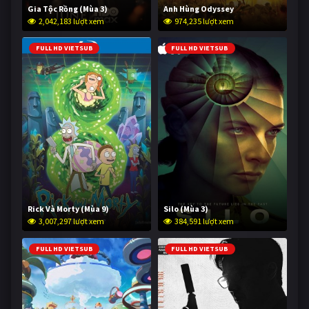
Gia Tộc Rồng (Mùa 3)
Anh Hùng Odyssey
2,042,183 lượt xem
974,235 lượt xem
FULL HD VIETSUB
FULL HD VIETSUB
Rick Và Morty (Mùa 9)
Silo (Mùa 3)
3,007,297 lượt xem
384,591 lượt xem
FULL HD VIETSUB
FULL HD VIETSUB