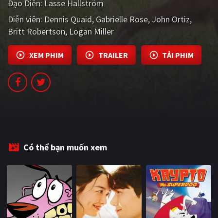
Đạo Diễn:
Lasse Hallström
PHIM MỚI
Diễn viên:
Dennis Quaid
Gabrielle Rose
John Ortiz
PHIM BỘ
Britt Robertson
Logan Miller
PHIM LẺ
XEM PHIM
TRAILER
TẢI PHIM
PHIM CHIẾU RẠP
TUYỂN TẬP PHIM
BLOG
Có thể bạn muốn xem