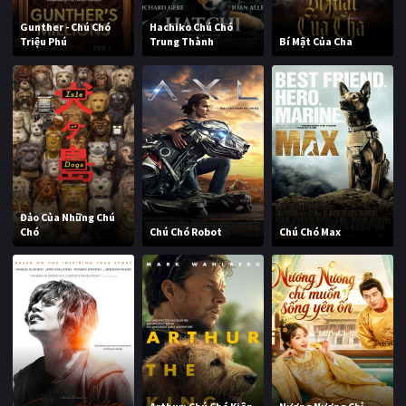
Gunther - Chú Chó
Hachiko Chú Chó
Triệu Phú
Trung Thành
Bí Mật Của Cha
Đảo Của Những Chú
Chó
Chú Chó Robot
Chú Chó Max