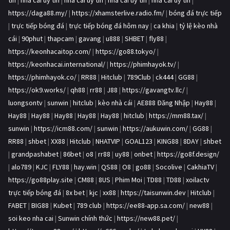
tín
|
nhà cái uy tín
|
nhà cái uy tín
|
nhà cái uy tín
|
nhà cái uy tín
|
https://daga88.my/
|
https://xhamsterlive.radio.fm/
|
bóng đá trực tiếp
|
trực tiếp bóng đá
|
trực tiếp bóng đá hôm nay
|
ca khia
|
tỷ lệ kèo nhà
cái
|
90phut
|
thapcam
|
gavang
|
u888
|
SHBET
|
fly88
|
https://keonhacaitop.com/
|
https://go88.tokyo/
|
https://keonhacai.international/
|
https://phimhayok.tv/
|
https://phimhayok.co/
|
RR88
|
Hitclub
|
789Club
|
ck444
|
GG88
|
https://ok9.works/
|
qh88
|
rr88
|
J88
|
https://gavangtv.llc/
|
luongsontv
|
sunwin
|
hitclub
|
kèo nhà cái
|
AE888 Đăng Nhập
|
Hay88
|
Hay88
|
Hay88
|
Hay88
|
Hay88
|
Hay88
|
hitclub
|
https://mm88.tax/
|
sunwin
|
https://icm88.com/
|
sunwin
|
https://aukuwin.com/
|
GG88
|
RR88
|
shbet
|
XX88
|
Hitclub
|
NHATVIP
|
GOAL123
|
KING88
|
8DAY
|
shbet
|
grandpashabet
|
86bet
|
o8
|
rr88
|
uy88
|
onbet
|
https://go8f.design/
|
alo789
|
KJC
|
FLY88
|
hay.win
|
QS88
|
O8
|
go88
|
Socolive
|
CakhiaTV
|
https://go88play.site
|
CM88
|
8US
|
Phim Moi
|
TD88
|
TD88
|
xoilactv
trực tiếp bóng đá
|
8x bet
|
kjc
|
xx88
|
https://taisunwin.dev
|
Hitclub
|
FABET
|
BIG88
|
Kubet
|
789 club
|
https://ee88-app.sa.com/
|
new88
|
soi keo nha cai
|
Sunwin chính thức
|
https://new88.pet/
|