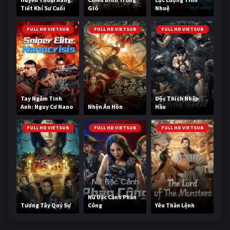
Tiết Khí Sư Cuối
Gió
Nhuệ
Cùng
FULL HD VIETSUB
FULL HD VIETSUB
FULL HD VIETSUB
Tay Ngắm Tinh
Độc Thích Nhập
Anh: Nguy Cơ Nano
Nhện Ăn Hồn
Hầu
FULL HD VIETSUB
FULL HD VIETSUB
FULL HD VIETSUB
Nữ Đặc Cảnh Phản
Tương Tây Quỷ Sự
Công
Yêu Thần Lệnh