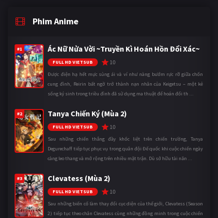
Phim Anime
Ác Nữ Nửa Vời ~Truyền Kì Hoán Hồn Đổi Xác~
#1
10
FULL HD VIETSUB
Được điện hạ hết mực sủng ái và ví như nàng bướm rực rỡ giữa chốn
cung đình, Reirin bất ngờ trở thành nạn nhân của Keigetsu – một kẻ
sống ký sinh trong triều đình đã sử dụng ma thuật để hoán đổi th ...
Tanya Chiến Ký (Mùa 2)
#2
10
FULL HD VIETSUB
Sau những chiến thắng đầy khốc liệt trên chiến trường, Tanya
Degurechaff tiếp tục phục vụ trong quân đội Đế quốc khi cuộc chiến ngày
càng leo thang và mở rộng trên nhiều mặt trận. Dù sở hữu tài năn ...
Clevatess (Mùa 2)
#3
10
FULL HD VIETSUB
Sau những biến cố làm thay đổi cục diện của thế giới, Clevatess (Season
2) tiếp tục theo chân Clevatess cùng những đồng minh trong cuộc chiến