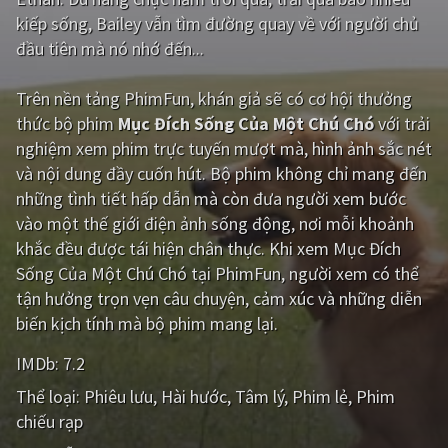
kiếp sống, Bailey vẫn tìm đường quay về với người chủ
Giật gân
Gia đình
đầu tiên mà nó nhớ đến...
Bí ẩn
Lịch sử
Trên nền tảng
PhimFun
, khán giả sẽ có cơ hội thưởng
Viễn Tây
Tiểu sử
thức bộ phim
Mục Đích Sống Của Một Chú Chó
với trải
nghiệm xem phim trực tuyến mượt mà, hình ảnh sắc nét
GameShow
DramaTV
và nội dung đầy cuốn hút. Bộ phim không chỉ mang đến
những tình tiết hấp dẫn mà còn đưa người xem bước
QUỐC GIA
vào một thế giới điện ảnh sống động, nơi mỗi khoảnh
khắc đều được tái hiện chân thực. Khi xem Mục Đích
Âu - Mỹ
Trung Quốc - Hồng Kông
Sống Của Một Chú Chó tại PhimFun, người xem có thể
Hàn Quốc
Nhật Bản
tận hưởng trọn vẹn câu chuyện, cảm xúc và những diễn
biến kịch tính mà bộ phim mang lại.
Ấn Độ
Việt Nam
IMDb:
7.2
Tổng hợp
Thể loại:
Phiêu lưu
Hài hước
Tâm lý
Phim lẻ
Phim
chiếu rạp
CẬP NHẬT