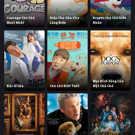
Courage Chú Chó
Điệu Cha-Cha-Cha
Krypto Chú Chó Siêu
Nhút Nhát
Làng Biển
Nhân
Mục Đích Sống Của
Bác Sĩ Cha
Chú Chó Biết Tuốt
Một Chú Chó