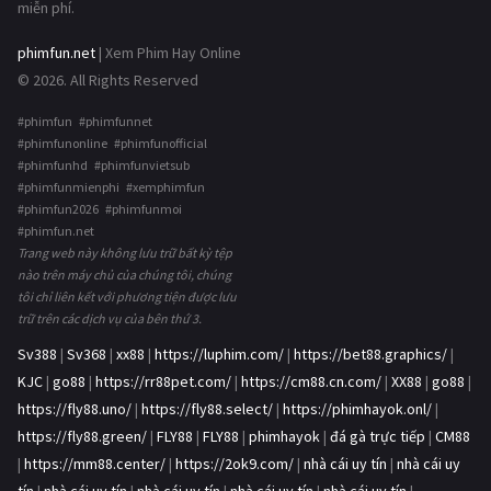
miễn phí.
phimfun.net
| Xem Phim Hay Online
© 2026. All Rights Reserved
#phimfun #phimfunnet
#phimfunonline #phimfunofficial
#phimfunhd #phimfunvietsub
#phimfunmienphi #xemphimfun
#phimfun2026 #phimfunmoi
#phimfun.net
Trang web này không lưu trữ bất kỳ tệp
nào trên máy chủ của chúng tôi, chúng
tôi chỉ liên kết với phương tiện được lưu
trữ trên các dịch vụ của bên thứ 3.
Sv388
|
Sv368
|
xx88
|
https://luphim.com/
|
https://bet88.graphics/
|
KJC
|
go88
|
https://rr88pet.com/
|
https://cm88.cn.com/
|
XX88
|
go88
|
https://fly88.uno/
|
https://fly88.select/
|
https://phimhayok.onl/
|
https://fly88.green/
|
FLY88
|
FLY88
|
phimhayok
|
đá gà trực tiếp
|
CM88
|
https://mm88.center/
|
https://2ok9.com/
|
nhà cái uy tín
|
nhà cái uy