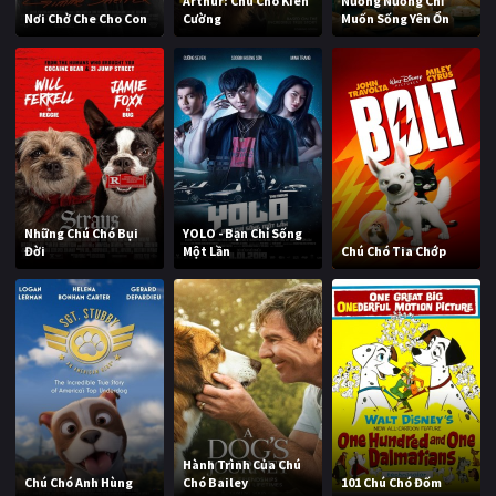
Arthur: Chú Chó Kiên
Nương Nương Chỉ
Nơi Chở Che Cho Con
Cường
Muốn Sống Yên Ổn
Những Chú Chó Bụi
YOLO - Bạn Chỉ Sống
Đời
Một Lần
Chú Chó Tia Chớp
Hành Trình Của Chú
Chú Chó Anh Hùng
Chó Bailey
101 Chú Chó Đốm