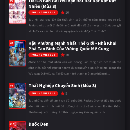
100 Cô Bạn Gái Yêu Bạn Rất Rất Rất Rất Rất
#7
Nhiều (Mùa 3)
10
FULL HD VIETSUB
Sau khi trải qua 100 lần thất tình suốt những năm trung học cơ sở,
Rentaro Aijo quyết định đến một ngôi đền để cầu mong tìm được bạn gái
khi bước vào cấp ba. Lời cầu nguyện của cậu được Thần Tình Y ...
Hậu Phương Mạnh Nhất Thế Giới - Nhà Khai
#8
Phá Tân Binh Của Vương Quốc Mê Cung
10
FULL HD VIETSUB
Atobe Arihito, một nhân viên văn phòng luôn cống hiến hết mình cho
công việc, bất ngờ gặp tai nạn và được chuyển sinh đến dị giới mang tên
Vương quốc Mê Cung. Tại đây, anh trở thành một mạo hiểm gi ...
Thất Nghiệp Chuyển Sinh (Mùa 3)
#9
5
FULL HD VIETSUB
Sau những biến cố làm thay đổi cuộc đời, Rudeus Greyrat tiếp tục bước
vào một hành trình mới để trưởng thành cả về sức mạnh lẫn tinh thần.
Khi đối mặt với những thử thách ngày càng khắc nghiệt, anh ...
Đuốc Đen
#10