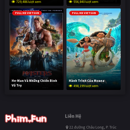
729,486 lượt xem
556,840 lượt xem
FULL HD VIETSUB
FULL HD VIETSUB
He-Man Và Những Chiến Binh
Hành Trình Của Moana
Vũ Trụ
498,199 lượt xem
247,669 lượt xem
Liên Hệ
22 đường Châu Long, P. Trúc