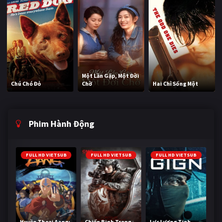
Một Lần Gặp, Một Đời
Chú Chó Đỏ
Chờ
Hai Chỉ Sống Một
Phim Hành Động
FULL HD VIETSUB
FULL HD VIETSUB
FULL HD VIETSUB
Huyền Thoại Aang:
Chiến Binh Trong
Lực Lượng Tinh