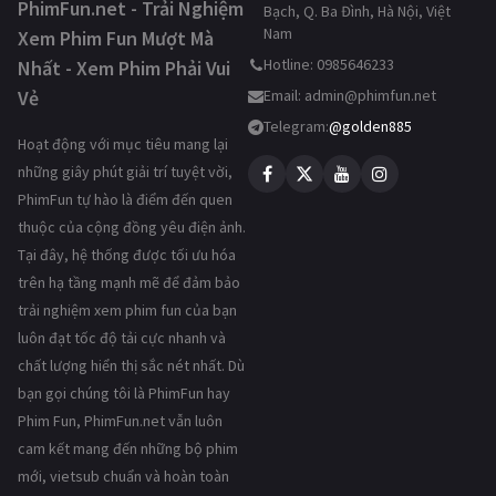
PhimFun.net - Trải Nghiệm
Bạch, Q. Ba Đình, Hà Nội, Việt
Nam
Xem Phim Fun Mượt Mà
Hotline: 0985646233
Nhất - Xem Phim Phải Vui
Vẻ
Email:
admin@phimfun.net
Telegram:
@golden885
Hoạt động với mục tiêu mang lại
những giây phút giải trí tuyệt vời,
PhimFun tự hào là điểm đến quen
thuộc của cộng đồng yêu điện ảnh.
Tại đây, hệ thống được tối ưu hóa
trên hạ tầng mạnh mẽ để đảm bảo
trải nghiệm xem phim fun của bạn
luôn đạt tốc độ tải cực nhanh và
chất lượng hiển thị sắc nét nhất. Dù
bạn gọi chúng tôi là PhimFun hay
Phim Fun, PhimFun.net vẫn luôn
cam kết mang đến những bộ phim
mới, vietsub chuẩn và hoàn toàn