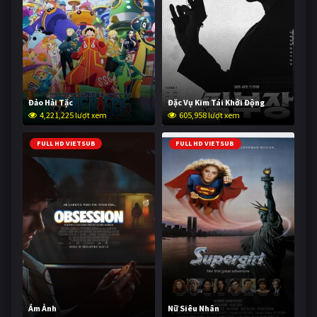
Đảo Hải Tặc
Đặc Vụ Kim Tái Khởi Động
4,221,225 lượt xem
605,958 lượt xem
FULL HD VIETSUB
FULL HD VIETSUB
Ám Ảnh
Nữ Siêu Nhân