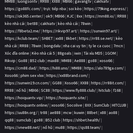
MM88
|
luongsontv
|
RR88
|
XX88
|
MB66
|
gavangtv
|
cakhiatv
|
https://go88fc.com/
|
trực tiếp nba
|
soi kèo
|
https://79king.express/
|
https://ok365.center/
|
ok9
|
MB66
|
KJC
|
8xx
|
https://mm88.io/
|
RR88
|
kèo nhà cái
|
bet88
|
cakhiatv
|
kèo nhà cái
|
78win
|
https://f8beta2.me/
|
https://rikvip97.art/
|
https://sunwin97.art/
|
https://kclub.team/
|
SHBET
|
xx88
|
8kbet
|
https://rr88.se.net/
|
kèo
nhà cái
|
RR88
|
78win
|
bongdalu
|
nha cai uy tin
|
ty le ca cuoc
|
7mcn
|
Xóc đĩa online
|
Kèo nhà cái 5
|
88goals
|
iwin
|
Tài xỉu MD5
|
1GOM
|
Rikvip
|
Go88
|
B52 club
|
max88
|
MM88
|
Ae888
|
go88
|
xoso66
|
https://cm88.dad/
|
https://hi88.uno/
|
MM88
|
https://alo789ga.com/
|
Xoso66
|
phim sex vlxx
|
https://xx88brand.com/
|
https://sunwin19.cn.com/
|
GG88
|
Xoso66
|
XX88
|
https://rr88it.com/
|
RR88
|
nổ hũ
|
MB66
|
SC88
|
https://www.fly888.club/
|
hitclub
|
f168
|
https://hoiquantv.vip/
|
https://hoiquantv.site/
|
https://hoiquantv.online/
|
xoso66
|
Socolive
|
8XX
|
SumClub
|
HITCLUB
|
https://uu88n.org/
|
tr88
|
ae888
|
mcw
|
kuwin
|
88bet
|
x88
|
ao88
|
qq88
|
sumclub
|
go88
|
B52 club
|
https://shbet.health/
|
https://vnew88.net/
|
nổ hũ
|
mu88
|
https://qs88.team/
|