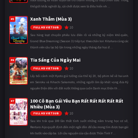
nuôi dưỡng và huấn luyện để trở thành những cỗ máy chiến đấu. Trong
thế giới khắc nghiệt ấy, cái chết được xem là điều hiển nh ...
Xanh Thẳm (Mùa 3)
#5
10
FULL HD VIETSUB
Sau hàng loạt chuyến phiêu lưu điên rồ và những kỷ niệm khó quên,
Grand Blue Dreaming (Season 3) tiếp tục theo chân Iori Kitahara cùng các
thành viên câu lạc bộ lặn trong những ngày tháng đại học đ ...
Tia Sáng Của Ngày Mai
#6
10
FULL HD VIETSUB
Lấy bối cảnh một Kyoto giả tưởng của thế kỷ 20, bộ phim kể về hai anh
em Seiroku và Kihachi Sakamoto, những người ôm ấp khát vọng đưa Kỷ
nguyên Điện đến với đất nước thông qua cuốn Danh mục Điện th ...
100 Cô Bạn Gái Yêu Bạn Rất Rất Rất Rất Rất
#7
Nhiều (Mùa 3)
10
FULL HD VIETSUB
Sau khi trải qua 100 lần thất tình suốt những năm trung học cơ sở,
Rentaro Aijo quyết định đến một ngôi đền để cầu mong tìm được bạn gái
khi bước vào cấp ba. Lời cầu nguyện của cậu được Thần Tình Y ...