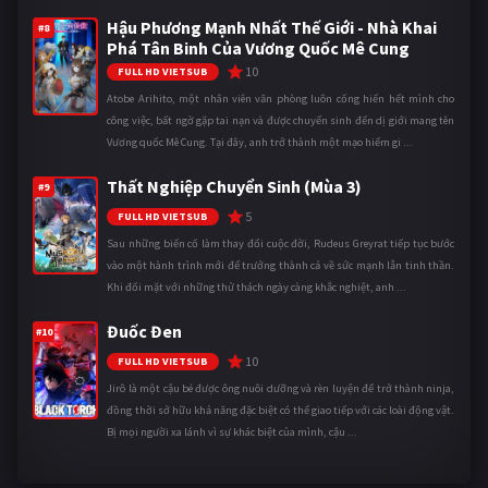
Hậu Phương Mạnh Nhất Thế Giới - Nhà Khai
#8
Phá Tân Binh Của Vương Quốc Mê Cung
10
FULL HD VIETSUB
Atobe Arihito, một nhân viên văn phòng luôn cống hiến hết mình cho
công việc, bất ngờ gặp tai nạn và được chuyển sinh đến dị giới mang tên
Vương quốc Mê Cung. Tại đây, anh trở thành một mạo hiểm gi ...
Thất Nghiệp Chuyển Sinh (Mùa 3)
#9
5
FULL HD VIETSUB
Sau những biến cố làm thay đổi cuộc đời, Rudeus Greyrat tiếp tục bước
vào một hành trình mới để trưởng thành cả về sức mạnh lẫn tinh thần.
Khi đối mặt với những thử thách ngày càng khắc nghiệt, anh ...
Đuốc Đen
#10
10
FULL HD VIETSUB
Jirô là một cậu bé được ông nuôi dưỡng và rèn luyện để trở thành ninja,
đồng thời sở hữu khả năng đặc biệt có thể giao tiếp với các loài động vật.
Bị mọi người xa lánh vì sự khác biệt của mình, cậu ...