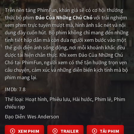
Trên nền tảng
PhimFun
, khán giả sẽ có cơ hội thưởng
Giật gân
Gia đình
thức bộ phim
Đảo Của Những Chú Chó
với trải nghiệm
Bí ẩn
Lịch sử
xem phim trực tuyến mượt mà, hình ảnh sắc nét và nội
dung đầy cuốn hút. Bộ phim không chỉ mang đến những
Viễn Tây
Tiểu sử
tình tiết hấp dẫn mà còn đưa người xem bước vào một
GameShow
DramaTV
thế giới điện ảnh sống động, nơi mỗi khoảnh khắc đều
được tái hiện chân thực. Khi xem Đảo Của Những Chú
QUỐC GIA
Chó tại PhimFun, người xem có thể tận hưởng trọn vẹn
câu chuyện, cảm xúc và những diễn biến kịch tính mà bộ
Âu - Mỹ
Trung Quốc - Hồng Kông
phim mang lại.
Hàn Quốc
Nhật Bản
IMDb:
7.8
Thể loại:
Hoạt hình
Phiêu lưu
Hài hước
Phim lẻ
Phim
Ấn Độ
Việt Nam
chiếu rạp
Tổng hợp
Đạo Diễn:
Wes Anderson
CẬP NHẬT
XEM PHIM
TRAILER
TẢI PHIM