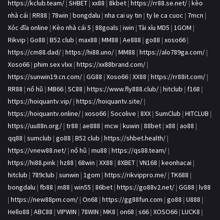
https://kclub.team/
|
SHBET
|
xx88
|
8kbet
|
https://rr88.se.net/
|
kèo
nhà cái
|
RR88
|
78win
|
bongdalu
|
nha cai uy tin
|
ty le ca cuoc
|
7mcn
|
Xóc đĩa online
|
Kèo nhà cái 5
|
88goals
|
iwin
|
Tài xỉu MD5
|
1GOM
|
Rikvip
|
Go88
|
B52 club
|
max88
|
MM88
|
Ae888
|
go88
|
xoso66
|
https://cm88.dad/
|
https://hi88.uno/
|
MM88
|
https://alo789ga.com/
|
Xoso66
|
phim sex vlxx
|
https://xx88brand.com/
|
https://sunwin19.cn.com/
|
GG88
|
Xoso66
|
XX88
|
https://rr88it.com/
|
RR88
|
nổ hũ
|
MB66
|
SC88
|
https://www.fly888.club/
|
hitclub
|
f168
|
https://hoiquantv.vip/
|
https://hoiquantv.site/
|
https://hoiquantv.online/
|
xoso66
|
Socolive
|
8XX
|
SumClub
|
HITCLUB
|
https://uu88n.org/
|
tr88
|
ae888
|
mcw
|
kuwin
|
88bet
|
x88
|
ao88
|
qq88
|
sumclub
|
go88
|
B52 club
|
https://shbet.health/
|
https://vnew88.net/
|
nổ hũ
|
mu88
|
https://qs88.team/
|
https://hi88.pink
|
hz88
|
68win
|
XX88
|
8XBET
|
VN168
|
keonhacai
|
hitclub
|
789club
|
sunwin
|
1gom
|
https://rikvippro.me/
|
TK688
|
bongdalu
|
fb88
|
m88
|
win55
|
86bet
|
https://go88v2.net/
|
GG88
|
lv88
|
https://new88pm.com/
|
On68
|
https://gg88fun.com
|
go88
|
U888
|
Hello88
|
ABC88
|
VIPWIN
|
78WIN
|
MK8
|
on68
|
s66
|
XOSO66
|
LUCK8
|