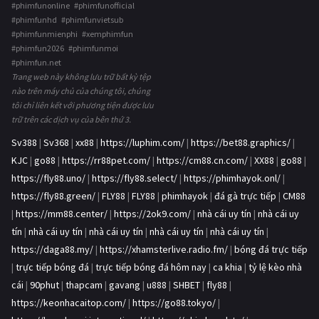
#phimfunonline #phimfunofficial
#phimfunhd #phimfunvietsub
#phimfunmienphi #xemphimfun
#phimfun2026 #phimfunmoi
#phimfun.net
Trang web này không lưu trữ bất kỳ tệp
nào trên máy chủ của chúng tôi, chúng
tôi chỉ liên kết với phương tiện được lưu
trữ trên các dịch vụ của bên thứ 3.
Sv388
|
Sv368
|
xx88
|
https://luphim.com/
|
https://bet88.graphics/
|
KJC
|
go88
|
https://rr88pet.com/
|
https://cm88.cn.com/
|
XX88
|
go88
|
https://fly88.uno/
|
https://fly88.select/
|
https://phimhayok.onl/
|
https://fly88.green/
|
FLY88
|
FLY88
|
phimhayok
|
đá gà trực tiếp
|
CM88
|
https://mm88.center/
|
https://2ok9.com/
|
nhà cái uy tín
|
nhà cái uy
tín
|
nhà cái uy tín
|
nhà cái uy tín
|
nhà cái uy tín
|
nhà cái uy tín
|
https://daga88.my/
|
https://xhamsterlive.radio.fm/
|
bóng đá trực tiếp
|
trực tiếp bóng đá
|
trực tiếp bóng đá hôm nay
|
ca khia
|
tỷ lệ kèo nhà
cái
|
90phut
|
thapcam
|
gavang
|
u888
|
SHBET
|
fly88
|
https://keonhacaitop.com/
|
https://go88.tokyo/
|