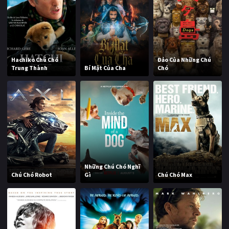
Hachiko Chú Chó
Đảo Của Những Chú
Trung Thành
Bí Mật Của Cha
Chó
Những Chú Chó Nghĩ
Chú Chó Robot
Gì
Chú Chó Max