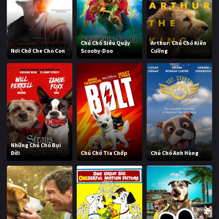
Chú Chó Siêu Quậy
Arthur: Chú Chó Kiên
Nơi Chở Che Cho Con
Scooby-Doo
Cường
Những Chú Chó Bụi
Đời
Chú Chó Tia Chớp
Chú Chó Anh Hùng