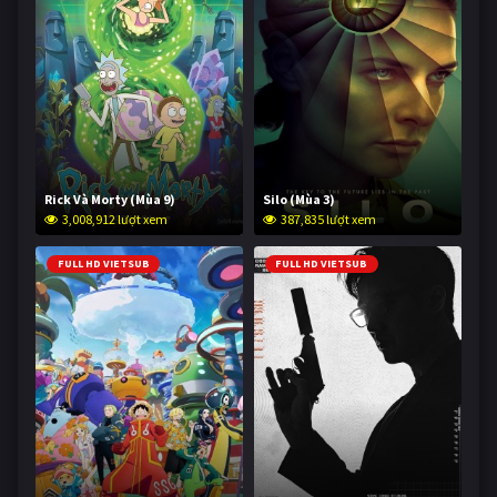
Rick Và Morty (Mùa 9)
Silo (Mùa 3)
3,008,912 lượt xem
387,835 lượt xem
FULL HD VIETSUB
FULL HD VIETSUB