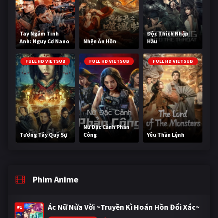
Tay Ngắm Tinh
Độc Thích Nhập
Anh: Nguy Cơ Nano
Nhện Ăn Hồn
Hầu
FULL HD VIETSUB
FULL HD VIETSUB
FULL HD VIETSUB
Nữ Đặc Cảnh Phản
Tương Tây Quỷ Sự
Công
Yêu Thần Lệnh
Phim Anime
Ác Nữ Nửa Vời ~Truyền Kì Hoán Hồn Đổi Xác~
#1