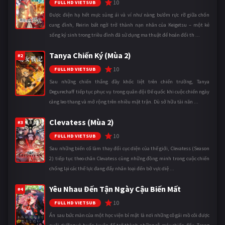
10
FULL HD VIETSUB
Được điện hạ hết mực sủng ái và ví như nàng bướm rực rỡ giữa chốn
cung đình, Reirin bất ngờ trở thành nạn nhân của Keigetsu – một kẻ
sống ký sinh trong triều đình đã sử dụng ma thuật để hoán đổi th ...
Tanya Chiến Ký (Mùa 2)
#2
10
FULL HD VIETSUB
Sau những chiến thắng đầy khốc liệt trên chiến trường, Tanya
Degurechaff tiếp tục phục vụ trong quân đội Đế quốc khi cuộc chiến ngày
càng leo thang và mở rộng trên nhiều mặt trận. Dù sở hữu tài năn ...
Clevatess (Mùa 2)
#3
10
FULL HD VIETSUB
Sau những biến cố làm thay đổi cục diện của thế giới, Clevatess (Season
2) tiếp tục theo chân Clevatess cùng những đồng minh trong cuộc chiến
chống lại các thế lực đang đẩy nhân loại đến bờ vực diệ ...
Yêu Nhau Đến Tận Ngày Cậu Biến Mất
#4
10
FULL HD VIETSUB
Ẩn sau bức màn của một học viện bí mật là nơi những cô gái mồ côi được