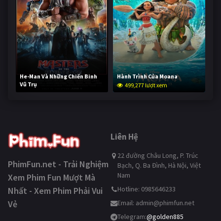
He-Man Và Những Chiến Binh
Hành Trình Của Moana
Vũ Trụ
499,277 lượt xem
248,689 lượt xem
Liên Hệ
22 đường Châu Long, P. Trúc
PhimFun.net - Trải Nghiệm
Bạch, Q. Ba Đình, Hà Nội, Việt
Nam
Xem Phim Fun Mượt Mà
Hotline: 0985646233
Nhất - Xem Phim Phải Vui
Vẻ
Email:
admin@phimfun.net
Telegram:
@golden885