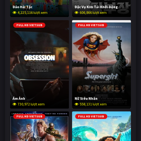
Đảo Hải Tặc
Đặc Vụ Kim Tái Khởi Động
4,225,116 lượt xem
606,866 lượt xem
FULL HD VIETSUB
FULL HD VIETSUB
Ám Ảnh
Nữ Siêu Nhân
730,972 lượt xem
558,131 lượt xem
FULL HD VIETSUB
FULL HD VIETSUB