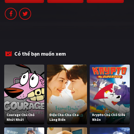
PHIM MỚI
PHIM BỘ
PHIM LẺ
PHIM CHIẾU RẠP
Có thể bạn muốn xem
TUYỂN TẬP PHIM
BLOG
Courage Chú Chó
Điệu Cha-Cha-Cha
Krypto Chú Chó Siêu
Nhút Nhát
Làng Biển
Nhân