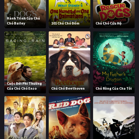
Hành Trình Của Chú
Chó Bailey
101 Chú Chó Đốm
Chú Chó Cứu Hộ
Cuộc Đời Phi Thường
Của Chú Chó Enzo
Chú Chó Beethoven
Chú Rồng Của Cha Tôi