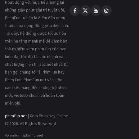
Hoạt động với mục tiêu mang lại
những giây phút giải trí tuyệt vời,
PhimFun tự hào là điểm đến quen
thuộc của cộng đồng yêu điện ảnh.
Tại đây, hệ thống được tối ưu hóa
trên hạ tầng mạnh mẽ để đảm bảo
trải nghiệm xem phim fun của bạn
luôn đạt tốc độ tải cực nhanh và
chất lượng hiển thị sắc nét nhất. Dù
bạn gọi chúng tôi là PhimFun hay
Phim Fun, PhimFun.net vẫn luôn
cam kết mang đến những bộ phim
mới, vietsub chuẩn và hoàn toàn
miễn phí.
phimfun.net
| Xem Phim Hay Online
© 2026. All Rights Reserved
#phimfun #phimfunnet