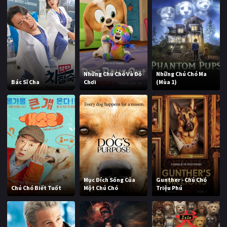
Những Chú Chó Và Đồ
Những Chú Chó Ma
Bác Sĩ Cha
Chơi
(Mùa 1)
Mục Đích Sống Của
Gunther - Chú Chó
Chú Chó Biết Tuốt
Một Chú Chó
Triệu Phú