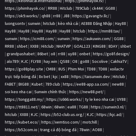
https://keonhacai.international/
|
https://phimhayok.tv/
|
https://phimhayok.co/
|
RR88
|
Hitclub
|
789Club
|
ck444
|
GG88
|
https://ok9.works/
|
qh88
|
rr88
|
J88
|
https://gavangtv.llc/
|
luongsontv
|
sunwin
|
hitclub
|
kèo nhà cái
|
AE888 Đăng Nhập
|
Hay88
|
Hay88
|
Hay88
|
Hay88
|
Hay88
|
Hay88
|
hitclub
|
https://mm88.tax/
|
sunwin
|
https://icm88.com/
|
sunwin
|
https://aukuwin.com/
|
GG88
|
RR88
|
shbet
|
XX88
|
Hitclub
|
NHATVIP
|
GOAL123
|
KING88
|
8DAY
|
shbet
|
grandpashabet
|
86bet
|
o8
|
rr88
|
uy88
|
onbet
|
https://go8f.design/
|
alo789
|
KJC
|
FLY88
|
hay.win
|
QS88
|
O8
|
go88
|
Socolive
|
CakhiaTV
|
https://go88play.site
|
CM88
|
8US
|
Phim Moi
|
TD88
|
TD88
|
xoilactv
trực tiếp bóng đá
|
8x bet
|
kjc
|
xx88
|
https://taisunwin.dev
|
Hitclub
|
FABET
|
BIG88
|
Kubet
|
789 club
|
https://ee88-app.sa.com/
|
new88
|
soi keo nha cai
|
Sunwin chính thức
|
https://new88.pet/
|
https://tongga88.my/
|
https://s666.works/
|
ty le keo nha cai
|
UY88
|
https://tt8811.net/
|
68win
|
68win
|
ea88
|
TG88
|
https://sunwin3.nl/
|
hitclub
|
XX88
|
KJC
|
https://b52-club.us.org/
|
KJC
|
https://kjc.ad/
|
https://kubet.eco/
|
https://xemtiso.com/
|
motchill
|
https://b52com.io
|
trang cá độ bóng đá
|
78win
|
AO88
|