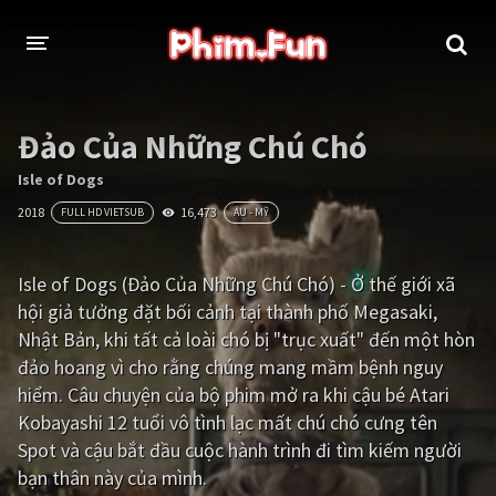
THỂ LOẠI
Đảo Của Những Chú Chó
Thần thoại - Cổ trang
Hành động
Isle of Dogs
2018
16,473
FULL HD VIETSUB
ÂU - MỸ
Tâm lý
Chiến tranh
Võ thuật - Kiếm hiệp
Nhạc kịch
Isle of Dogs (Đảo Của Những Chú Chó) - Ở thế giới xã
hội giả tưởng đặt bối cảnh tại thành phố Megasaki,
Kinh dị
Tội phạm - Hình sự
Nhật Bản, khi tất cả loài chó bị "trục xuất" đến một hòn
Phiêu lưu
Hài hước
đảo hoang vì cho rằng chúng mang mầm bệnh nguy
hiểm. Câu chuyện của bộ phim mở ra khi cậu bé Atari
Viễn tưởng
Khoa học - Tài liệu
Kobayashi 12 tuổi vô tình lạc mất chú chó cưng tên
Hoạt hình
Thể thao
Spot và cậu bắt đầu cuộc hành trình đi tìm kiếm người
bạn thân này của mình.
Tình cảm - Lãng mạn
Kỳ ảo