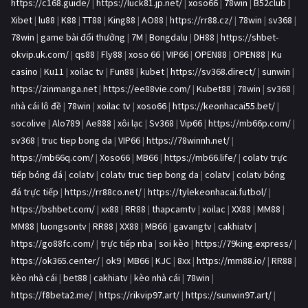
https://c168.guide/
|
https://luck81.jp.net/
|
xoso66
|
78win
|
B52club
|
Xibet
|
lu88
|
K88
|
TT88
|
King88
|
AO88
|
https://rr88.cz/
|
78win
|
sv368
|
78win
|
game bài đổi thưởng
|
7M
|
Bongdalu
|
DH88
|
https://shbet-
okvip.uk.com/
|
qs88
|
Fly88
|
xoso 66
|
VIP66
|
OPEN88
|
OPEN88
|
Ku
casino
|
Ku11
|
xoilac tv
|
Fun88
|
kubet
|
https://sv368.direct/
|
sunwin
|
https://zinmanga.net
|
https://ee88vie.com/
|
Kubet88
|
78win
|
sv368
|
nhà cái lô đề
|
78win
|
xoilac tv
|
xoso66
|
https://keonhacai55.bet/
|
socolive
|
Alo789
|
Ae888
|
xôi lạc
|
Sv368
|
Vip66
|
https://mb66p.com/
|
sv368
|
truc tiep bong da
|
VIP66
|
https://78winnh.net/
|
https://mb66q.com/
|
Xoso66
|
MB66
|
https://mb66.life/
|
colatv trực
tiếp bóng đá
|
colatv
|
colatv truc tiep bong da
|
colatv
|
colatv bóng
đá trực tiếp
|
https://rr88co.net/
|
https://tylekeonhacai.futbol/
|
https://bshbet.com/
|
xx88
|
RR88
|
thapcamtv
|
xoilac
|
XX88
|
MM88
|
MM88
|
luongsontv
|
RR88
|
XX88
|
MB66
|
gavangtv
|
cakhiatv
|
https://go88fc.com/
|
trực tiếp nba
|
soi kèo
|
https://79king.express/
|
https://ok365.center/
|
ok9
|
MB66
|
KJC
|
8xx
|
https://mm88.io/
|
RR88
|
kèo nhà cái
|
bet88
|
cakhiatv
|
kèo nhà cái
|
78win
|
https://f8beta2.me/
|
https://rikvip97.art/
|
https://sunwin97.art/
|