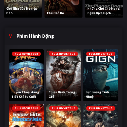
Chủ Nhà Của Nghiệp
Những Chú Chó Mang
Báo
Chú Chó Đỏ
Bệnh Dịch Hạch
Phim Hành Động
FULL HD VIETSUB
FULL HD VIETSUB
FULL HD VIETSUB
Huyền Thoại Aang:
Chiến Binh Trong
Lực Lượng Tinh
Tiết Khí Sư Cuối
Gió
Nhuệ
Cùng
FULL HD VIETSUB
FULL HD VIETSUB
FULL HD VIETSUB