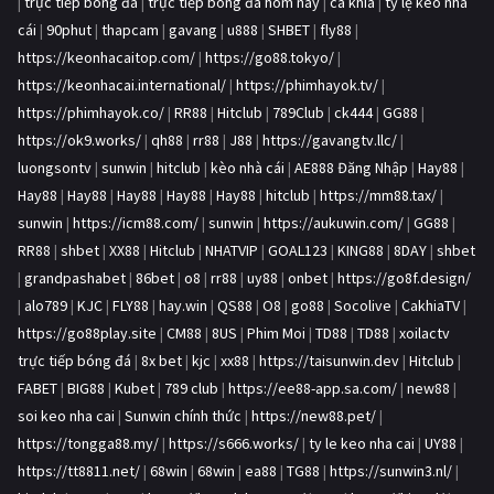
|
trực tiếp bóng đá
|
trực tiếp bóng đá hôm nay
|
ca khia
|
tỷ lệ kèo nhà
cái
|
90phut
|
thapcam
|
gavang
|
u888
|
SHBET
|
fly88
|
https://keonhacaitop.com/
|
https://go88.tokyo/
|
https://keonhacai.international/
|
https://phimhayok.tv/
|
https://phimhayok.co/
|
RR88
|
Hitclub
|
789Club
|
ck444
|
GG88
|
https://ok9.works/
|
qh88
|
rr88
|
J88
|
https://gavangtv.llc/
|
luongsontv
|
sunwin
|
hitclub
|
kèo nhà cái
|
AE888 Đăng Nhập
|
Hay88
|
Hay88
|
Hay88
|
Hay88
|
Hay88
|
Hay88
|
hitclub
|
https://mm88.tax/
|
sunwin
|
https://icm88.com/
|
sunwin
|
https://aukuwin.com/
|
GG88
|
RR88
|
shbet
|
XX88
|
Hitclub
|
NHATVIP
|
GOAL123
|
KING88
|
8DAY
|
shbet
|
grandpashabet
|
86bet
|
o8
|
rr88
|
uy88
|
onbet
|
https://go8f.design/
|
alo789
|
KJC
|
FLY88
|
hay.win
|
QS88
|
O8
|
go88
|
Socolive
|
CakhiaTV
|
https://go88play.site
|
CM88
|
8US
|
Phim Moi
|
TD88
|
TD88
|
xoilactv
trực tiếp bóng đá
|
8x bet
|
kjc
|
xx88
|
https://taisunwin.dev
|
Hitclub
|
FABET
|
BIG88
|
Kubet
|
789 club
|
https://ee88-app.sa.com/
|
new88
|
soi keo nha cai
|
Sunwin chính thức
|
https://new88.pet/
|
https://tongga88.my/
|
https://s666.works/
|
ty le keo nha cai
|
UY88
|
https://tt8811.net/
|
68win
|
68win
|
ea88
|
TG88
|
https://sunwin3.nl/
|