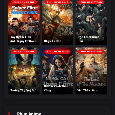
FULL HD VIETSUB
FULL HD VIETSUB
FULL HD VIETSUB
Tay Ngắm Tinh
Độc Thích Nhập
Anh: Nguy Cơ Nano
Nhện Ăn Hồn
Hầu
FULL HD VIETSUB
FULL HD VIETSUB
FULL HD VIETSUB
Nữ Đặc Cảnh Phản
Tương Tây Quỷ Sự
Công
Yêu Thần Lệnh
Phim Anime