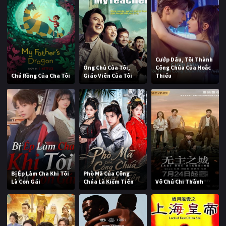
Cướp Dâu, Tôi Thành
Ông Chủ Của Tôi,
Công Chúa Của Hoắc
Chú Rồng Của Cha Tôi
Giáo Viên Của Tôi
Thiếu
Bị Ép Làm Cha Khi Tôi
Phò Mã Của Công
Là Con Gái
Chúa Là Kiếm Tiên
Vô Chủ Chi Thành