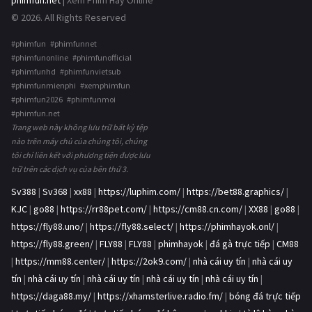
phimfun.net
| Xem Phim Hay Online
© 2026. All Rights Reserved
#phimfun #phimfunnet
#phimfunonline #phimfunofficial
#phimfunhd #phimfunvietsub
#phimfunmienphi #xemphimfun
#phimfun2026 #phimfunmoi
#phimfun.net
Trang web này không lưu trữ bất kỳ tệp
nào trên máy chủ của chúng tôi, chúng
tôi chỉ liên kết với phương tiện được lưu
trữ trên các dịch vụ của bên thứ 3.
Sv388
|
Sv368
|
xx88
|
https://luphim.com/
|
https://bet88.graphics/
|
KJC
|
go88
|
https://rr88pet.com/
|
https://cm88.cn.com/
|
XX88
|
go88
|
https://fly88.uno/
|
https://fly88.select/
|
https://phimhayok.onl/
|
https://fly88.green/
|
FLY88
|
FLY88
|
phimhayok
|
đá gà trực tiếp
|
CM88
|
https://mm88.center/
|
https://2ok9.com/
|
nhà cái uy tín
|
nhà cái uy
tín
|
nhà cái uy tín
|
nhà cái uy tín
|
nhà cái uy tín
|
nhà cái uy tín
|
https://daga88.my/
|
https://xhamsterlive.radio.fm/
|
bóng đá trực tiếp