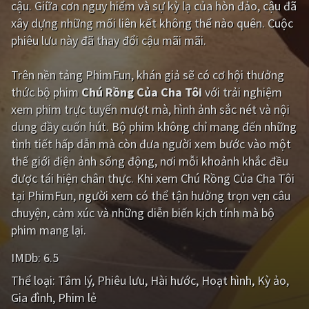
cậu. Giữa cơn nguy hiểm và sự kỳ lạ của hòn đảo, cậu đã
xây dựng những mối liên kết không thể nào quên. Cuộc
Giật gân
Gia đình
phiêu lưu này đã thay đổi cậu mãi mãi.
Bí ẩn
Lịch sử
Trên nền tảng
PhimFun
, khán giả sẽ có cơ hội thưởng
Viễn Tây
Tiểu sử
thức bộ phim
Chú Rồng Của Cha Tôi
với trải nghiệm
GameShow
DramaTV
xem phim trực tuyến mượt mà, hình ảnh sắc nét và nội
dung đầy cuốn hút. Bộ phim không chỉ mang đến những
QUỐC GIA
tình tiết hấp dẫn mà còn đưa người xem bước vào một
thế giới điện ảnh sống động, nơi mỗi khoảnh khắc đều
Âu - Mỹ
Trung Quốc - Hồng Kông
được tái hiện chân thực. Khi xem Chú Rồng Của Cha Tôi
tại PhimFun, người xem có thể tận hưởng trọn vẹn câu
Hàn Quốc
Nhật Bản
chuyện, cảm xúc và những diễn biến kịch tính mà bộ
Ấn Độ
Việt Nam
phim mang lại.
Tổng hợp
IMDb:
6.5
Thể loại:
Tâm lý
Phiêu lưu
Hài hước
Hoạt hình
Kỳ ảo
CẬP NHẬT
Gia đình
Phim lẻ