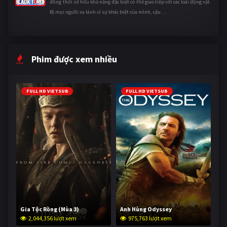
đồng thời sở hữu khả năng đặc biệt có thể giao tiếp với các loài động vật.
Bị mọi người xa lánh vì sự khác biệt của mình, cậu ...
Phim được xem nhiều
FULL HD VIETSUB
FULL HD VIETSUB
Gia Tộc Rồng (Mùa 3)
Anh Hùng Odyssey
2,044,356 lượt xem
975,763 lượt xem