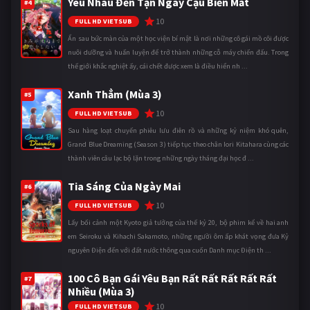
Yêu Nhau Đến Tận Ngày Cậu Biến Mất
#4
10
FULL HD VIETSUB
Ẩn sau bức màn của một học viện bí mật là nơi những cô gái mồ côi được
nuôi dưỡng và huấn luyện để trở thành những cỗ máy chiến đấu. Trong
thế giới khắc nghiệt ấy, cái chết được xem là điều hiển nh ...
Xanh Thẳm (Mùa 3)
#5
10
FULL HD VIETSUB
Sau hàng loạt chuyến phiêu lưu điên rồ và những kỷ niệm khó quên,
Grand Blue Dreaming (Season 3) tiếp tục theo chân Iori Kitahara cùng các
thành viên câu lạc bộ lặn trong những ngày tháng đại học đ ...
Tia Sáng Của Ngày Mai
#6
10
FULL HD VIETSUB
Lấy bối cảnh một Kyoto giả tưởng của thế kỷ 20, bộ phim kể về hai anh
em Seiroku và Kihachi Sakamoto, những người ôm ấp khát vọng đưa Kỷ
nguyên Điện đến với đất nước thông qua cuốn Danh mục Điện th ...
100 Cô Bạn Gái Yêu Bạn Rất Rất Rất Rất Rất
#7
Nhiều (Mùa 3)
10
FULL HD VIETSUB