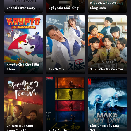
Điệu Cha-Cha-Cha
Cha Của Iron Lady
Ngày Của Chó Rừng
Làng Biển
Krypto Chú Chó Siêu
Nhân
Bác Sĩ Cha
Thân Chủ Ma Của Tôi
Chị Đẹp Mua Cơm
Làm Cho Ngày Của
Ngon Cho Tôi
Nhân Chi Sơ
Tôi