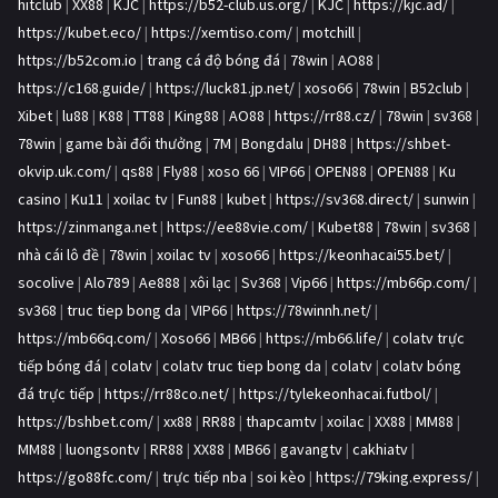
hitclub
|
XX88
|
KJC
|
https://b52-club.us.org/
|
KJC
|
https://kjc.ad/
|
https://kubet.eco/
|
https://xemtiso.com/
|
motchill
|
https://b52com.io
|
trang cá độ bóng đá
|
78win
|
AO88
|
https://c168.guide/
|
https://luck81.jp.net/
|
xoso66
|
78win
|
B52club
|
Xibet
|
lu88
|
K88
|
TT88
|
King88
|
AO88
|
https://rr88.cz/
|
78win
|
sv368
|
78win
|
game bài đổi thưởng
|
7M
|
Bongdalu
|
DH88
|
https://shbet-
okvip.uk.com/
|
qs88
|
Fly88
|
xoso 66
|
VIP66
|
OPEN88
|
OPEN88
|
Ku
casino
|
Ku11
|
xoilac tv
|
Fun88
|
kubet
|
https://sv368.direct/
|
sunwin
|
https://zinmanga.net
|
https://ee88vie.com/
|
Kubet88
|
78win
|
sv368
|
nhà cái lô đề
|
78win
|
xoilac tv
|
xoso66
|
https://keonhacai55.bet/
|
socolive
|
Alo789
|
Ae888
|
xôi lạc
|
Sv368
|
Vip66
|
https://mb66p.com/
|
sv368
|
truc tiep bong da
|
VIP66
|
https://78winnh.net/
|
https://mb66q.com/
|
Xoso66
|
MB66
|
https://mb66.life/
|
colatv trực
tiếp bóng đá
|
colatv
|
colatv truc tiep bong da
|
colatv
|
colatv bóng
đá trực tiếp
|
https://rr88co.net/
|
https://tylekeonhacai.futbol/
|
https://bshbet.com/
|
xx88
|
RR88
|
thapcamtv
|
xoilac
|
XX88
|
MM88
|
MM88
|
luongsontv
|
RR88
|
XX88
|
MB66
|
gavangtv
|
cakhiatv
|
https://go88fc.com/
|
trực tiếp nba
|
soi kèo
|
https://79king.express/
|