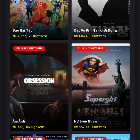
Đảo Hải Tặc
Đặc Vụ Kim Tái Khởi Động
4,222,173 lượt xem
606,406 lượt xem
FULL HD VIETSUB
FULL HD VIETSUB
Ám Ảnh
Nữ Siêu Nhân
730,186 lượt xem
557,470 lượt xem
FULL HD VIETSUB
FULL HD VIETSUB