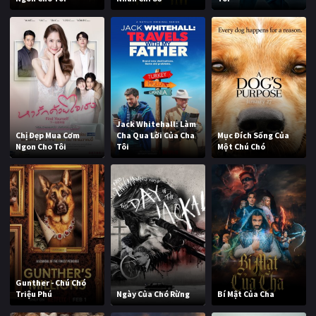
Jack Whitehall: Làm
Chị Đẹp Mua Cơm
Cha Qua Lời Của Cha
Mục Đích Sống Của
Ngon Cho Tôi
Tôi
Một Chú Chó
Gunther - Chú Chó
Triệu Phú
Ngày Của Chó Rừng
Bí Mật Của Cha