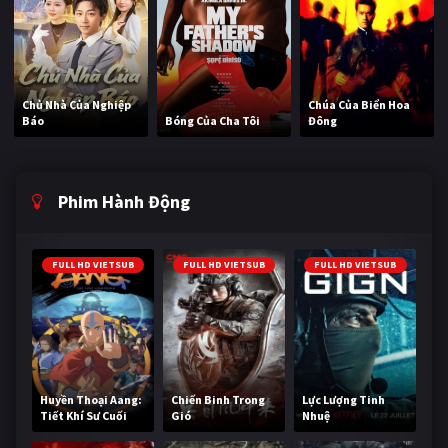
Chủ Nhà Của Nghiệp
Chúa Của Biển Hoa
Báo
Bóng Của Cha Tôi
Đông
Phim Hành Động
FULL HD VIETSUB
FULL HD VIETSUB
FULL HD VIETSUB
Huyền Thoại Aang:
Chiến Binh Trong
Lực Lượng Tinh
Tiết Khí Sư Cuối
Gió
Nhuệ
Cùng