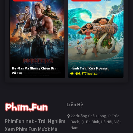
He-Man Và Những Chiến Binh
Hành Trình Của Moana
Vũ Trụ
498,677 lượt xem
248,142 lượt xem
Liên Hệ
22 đường Châu Long, P. Trúc
PhimFun.net - Trải Nghiệm
Bạch, Q. Ba Đình, Hà Nội, Việt
Nam
Xem Phim Fun Mượt Mà