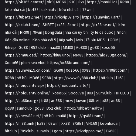
https://ok365.center/
|
ok9
|
MB66
|
KJC
|
8xx
|
https://mm88.io/
|
RR88
|
kèo nhà cái
|
bet88
|
cakhiatv
|
kèo nhà cái
|
78win
|
https://f8beta2.me/
|
https://rikvip97.art/
|
https://sunwin97.art/
|
https://kclub.team/
|
SHBET
|
xx88
|
8kbet
|
https://rr88.se.net/
|
kèo
nhà cái
|
RR88
|
78win
|
bongdalu
|
nha cai uy tin
|
ty le ca cuoc
|
7mcn
|
Xóc đĩa online
|
Kèo nhà cái 5
|
88goals
|
iwin
|
Tài xỉu MD5
|
1GOM
|
Rikvip
|
Go88
|
B52 club
|
max88
|
MM88
|
Ae888
|
go88
|
xoso66
|
https://cm88.dad/
|
https://hi88.uno/
|
MM88
|
https://alo789ga.com/
|
Xoso66
|
phim sex vlxx
|
https://xx88brand.com/
|
https://sunwin19.cn.com/
|
GG88
|
Xoso66
|
XX88
|
https://rr88it.com/
|
RR88
|
nổ hũ
|
MB66
|
SC88
|
https://www.fly888.club/
|
hitclub
|
f168
|
https://hoiquantv.vip/
|
https://hoiquantv.site/
|
https://hoiquantv.online/
|
xoso66
|
Socolive
|
8XX
|
SumClub
|
HITCLUB
|
https://uu88n.org/
|
tr88
|
ae888
|
mcw
|
kuwin
|
88bet
|
x88
|
ao88
|
qq88
|
sumclub
|
go88
|
B52 club
|
https://shbet.health/
|
https://vnew88.net/
|
nổ hũ
|
mu88
|
https://qs88.team/
|
https://hi88.pink
|
hz88
|
68win
|
XX88
|
8XBET
|
VN168
|
keonhacai
|
hitclub
|
789club
|
sunwin
|
1gom
|
https://rikvippro.me/
|
TK688
|