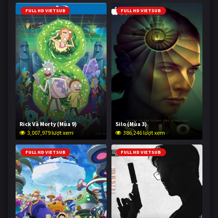
FULL HD VIETSUB
FULL HD VIETSUB
Rick Và Morty (Mùa 9)
Silo (Mùa 3)
3,007,979 lượt xem
386,246 lượt xem
FULL HD VIETSUB
FULL HD VIETSUB