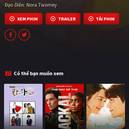
Đạo Diễn:
Nora Twomey
PHIM MỚI
PHIM BỘ
XEM PHIM
TRAILER
TẢI PHIM
PHIM LẺ
PHIM CHIẾU RẠP
TUYỂN TẬP PHIM
BLOG
Có thể bạn muốn xem