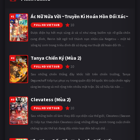
Ác Nữ Nửa Vời ~Truyền Kì Hoán Hồn Đổi Xác~
#1
10
FULL HD VIETSUB
Được điện hạ hết mực sủng ái và ví như nàng bướm rực rỡ giữa chốn
cung đình, Reirin bất ngờ trở thành nạn nhân của Keigetsu – một kẻ
sống ký sinh trong triều đình đã sử dụng ma thuật để hoán đổi th ...
Tanya Chiến Ký (Mùa 2)
#2
10
FULL HD VIETSUB
Sau những chiến thắng đầy khốc liệt trên chiến trường, Tanya
Degurechaff tiếp tục phục vụ trong quân đội Đế quốc khi cuộc chiến ngày
càng leo thang và mở rộng trên nhiều mặt trận. Dù sở hữu tài năn ...
Clevatess (Mùa 2)
#3
10
FULL HD VIETSUB
Sau những biến cố làm thay đổi cục diện của thế giới, Clevatess (Season
2) tiếp tục theo chân Clevatess cùng những đồng minh trong cuộc chiến
chống lại các thế lực đang đẩy nhân loại đến bờ vực diệ ...