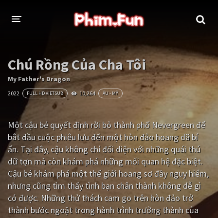
THỂ LOẠI
Chú Rồng Của Cha Tôi
Thần thoại - Cổ trang
Hành động
My Father's Dragon
2022
10,264
FULL HD VIETSUB
ÂU - MỸ
Tâm lý
Chiến tranh
Võ thuật - Kiếm hiệp
Nhạc kịch
Một cậu bé quyết định rời bỏ thành phố Nevergreen để
bắt đầu cuộc phiêu lưu đến một hòn đảo hoang dã bí
Kinh dị
Tội phạm - Hình sự
ẩn. Tại đây, cậu không chỉ đối diện với những quái thú
Phiêu lưu
Hài hước
dữ tợn mà còn khám phá những mối quan hệ đặc biệt.
Cậu bé khám phá một thế giới hoang sơ đầy nguy hiểm,
Viễn tưởng
Khoa học - Tài liệu
nhưng cũng tìm thấy tình bạn chân thành không dễ gì
Hoạt hình
Thể thao
có được. Những thử thách cam go trên hòn đảo trở
thành bước ngoặt trong hành trình trưởng thành của
Tình cảm - Lãng mạn
Kỳ ảo