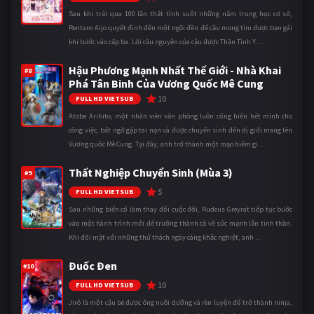
Sau khi trải qua 100 lần thất tình suốt những năm trung học cơ sở,
Rentaro Aijo quyết định đến một ngôi đền để cầu mong tìm được bạn gái
khi bước vào cấp ba. Lời cầu nguyện của cậu được Thần Tình Y ...
Hậu Phương Mạnh Nhất Thế Giới - Nhà Khai
#8
Phá Tân Binh Của Vương Quốc Mê Cung
10
FULL HD VIETSUB
Atobe Arihito, một nhân viên văn phòng luôn cống hiến hết mình cho
công việc, bất ngờ gặp tai nạn và được chuyển sinh đến dị giới mang tên
Vương quốc Mê Cung. Tại đây, anh trở thành một mạo hiểm gi ...
Thất Nghiệp Chuyển Sinh (Mùa 3)
#9
5
FULL HD VIETSUB
Sau những biến cố làm thay đổi cuộc đời, Rudeus Greyrat tiếp tục bước
vào một hành trình mới để trưởng thành cả về sức mạnh lẫn tinh thần.
Khi đối mặt với những thử thách ngày càng khắc nghiệt, anh ...
Đuốc Đen
#10
10
FULL HD VIETSUB
Jirô là một cậu bé được ông nuôi dưỡng và rèn luyện để trở thành ninja,