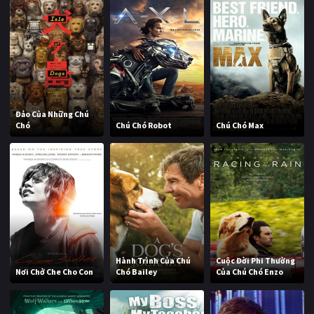
Đảo Của Những Chú
Chó
Chú Chó Robot
Chú Chó Max
Hành Trình Của Chú
Cuộc Đời Phi Thường
Nơi Chở Che Cho Con
Chó Bailey
Của Chú Chó Enzo