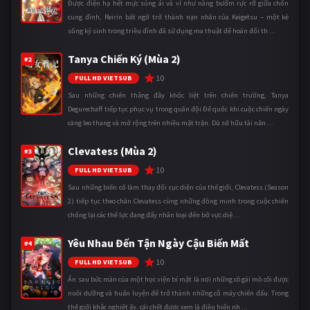
Được điện hạ hết mực sủng ái và ví như nàng bướm rực rỡ giữa chốn
cung đình, Reirin bất ngờ trở thành nạn nhân của Keigetsu – một kẻ
sống ký sinh trong triều đình đã sử dụng ma thuật để hoán đổi th ...
Tanya Chiến Ký (Mùa 2)
#2
10
FULL HD VIETSUB
Sau những chiến thắng đầy khốc liệt trên chiến trường, Tanya
Degurechaff tiếp tục phục vụ trong quân đội Đế quốc khi cuộc chiến ngày
càng leo thang và mở rộng trên nhiều mặt trận. Dù sở hữu tài năn ...
Clevatess (Mùa 2)
#3
10
FULL HD VIETSUB
Sau những biến cố làm thay đổi cục diện của thế giới, Clevatess (Season
2) tiếp tục theo chân Clevatess cùng những đồng minh trong cuộc chiến
chống lại các thế lực đang đẩy nhân loại đến bờ vực diệ ...
Yêu Nhau Đến Tận Ngày Cậu Biến Mất
#4
10
FULL HD VIETSUB
Ẩn sau bức màn của một học viện bí mật là nơi những cô gái mồ côi được
nuôi dưỡng và huấn luyện để trở thành những cỗ máy chiến đấu. Trong
thế giới khắc nghiệt ấy, cái chết được xem là điều hiển nh ...