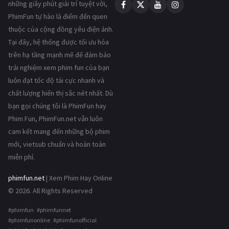
những giây phút giải trí tuyệt vời,
PhimFun tự hào là điểm đến quen
thuộc của cộng đồng yêu điện ảnh.
Tại đây, hệ thống được tối ưu hóa
trên hạ tầng mạnh mẽ để đảm bảo
trải nghiệm xem phim fun của bạn
luôn đạt tốc độ tải cực nhanh và
chất lượng hiển thị sắc nét nhất. Dù
bạn gọi chúng tôi là PhimFun hay
Phim Fun, PhimFun.net vẫn luôn
cam kết mang đến những bộ phim
mới, vietsub chuẩn và hoàn toàn
miễn phí.
phimfun.net
| Xem Phim Hay Online
© 2026. All Rights Reserved
#phimfun #phimfunnet
#phimfunonline #phimfunofficial