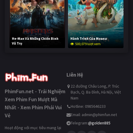
He-Man Và Những Chiến Binh
Hành Trình Của Moana
Vũ Trụ
500,079 lượt xem
249,612 lượt xem
Liên Hệ
22 đường Châu Long, P. Trúc
PhimFun.net - Trải Nghiệm
Bạch, Q. Ba Đình, Hà Nội, Việt
Nam
Xem Phim Fun Mượt Mà
Hotline: 0985646233
Nhất - Xem Phim Phải Vui
Vẻ
Email:
admin@phimfun.net
Telegram:
@golden885
Hoạt động với mục tiêu mang lại