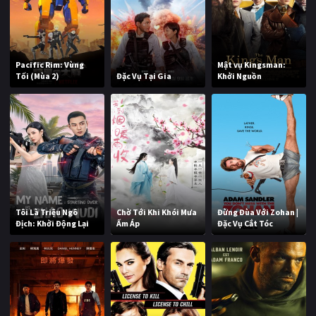
Pacific Rim: Vùng
Mật vụ Kingsman:
Tối (Mùa 2)
Đặc Vụ Tại Gia
Khởi Nguồn
Tôi Là Triệu Ngô
Chờ Tới Khi Khói Mưa
Đừng Đùa Với Zohan |
Địch: Khởi Động Lại
Ấm Áp
Đặc Vụ Cắt Tóc