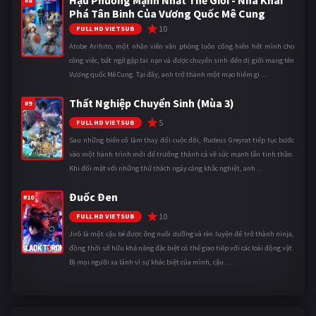
#8
Phá Tân Binh Của Vương Quốc Mê Cung
10
FULL HD VIETSUB
Atobe Arihito, một nhân viên văn phòng luôn cống hiến hết mình cho
công việc, bất ngờ gặp tai nạn và được chuyển sinh đến dị giới mang tên
Vương quốc Mê Cung. Tại đây, anh trở thành một mạo hiểm gi ...
Thất Nghiệp Chuyển Sinh (Mùa 3)
#9
5
FULL HD VIETSUB
Sau những biến cố làm thay đổi cuộc đời, Rudeus Greyrat tiếp tục bước
vào một hành trình mới để trưởng thành cả về sức mạnh lẫn tinh thần.
Khi đối mặt với những thử thách ngày càng khắc nghiệt, anh ...
Đuốc Đen
#10
10
FULL HD VIETSUB
Jirô là một cậu bé được ông nuôi dưỡng và rèn luyện để trở thành ninja,
đồng thời sở hữu khả năng đặc biệt có thể giao tiếp với các loài động vật.
Bị mọi người xa lánh vì sự khác biệt của mình, cậu ...