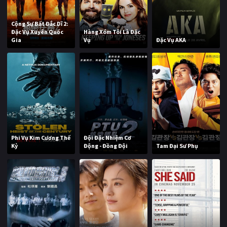
Cộng Sự Bất Đắc Dĩ 2:
Đặc Vụ Xuyên Quốc
Hàng Xóm Tôi Là Đặc
Gia
Vụ
Đặc Vụ AKA
Phi Vụ Kim Cương Thế
Đội Đặc Nhiệm Cơ
Kỷ
Động - Đồng Đội
Tam Đại Sư Phụ