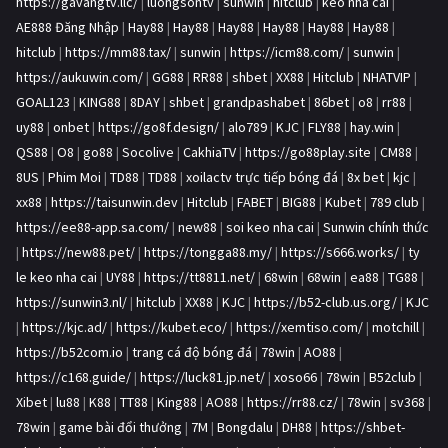
https://gavangtv.llc/
|
luongsontv
|
sunwin
|
hitclub
|
kèo nhà cái
|
AE888 Đăng Nhập
|
Hay88
|
Hay88
|
Hay88
|
Hay88
|
Hay88
|
Hay88
|
hitclub
|
https://mm88.tax/
|
sunwin
|
https://icm88.com/
|
sunwin
|
https://aukuwin.com/
|
GG88
|
RR88
|
shbet
|
XX88
|
Hitclub
|
NHATVIP
|
GOAL123
|
KING88
|
8DAY
|
shbet
|
grandpashabet
|
86bet
|
o8
|
rr88
|
uy88
|
onbet
|
https://go8f.design/
|
alo789
|
KJC
|
FLY88
|
hay.win
|
QS88
|
O8
|
go88
|
Socolive
|
CakhiaTV
|
https://go88play.site
|
CM88
|
8US
|
Phim Moi
|
TD88
|
TD88
|
xoilactv trực tiếp bóng đá
|
8x bet
|
kjc
|
xx88
|
https://taisunwin.dev
|
Hitclub
|
FABET
|
BIG88
|
Kubet
|
789 club
|
https://ee88-app.sa.com/
|
new88
|
soi keo nha cai
|
Sunwin chính thức
|
https://new88.pet/
|
https://tongga88.my/
|
https://s666.works/
|
ty
le keo nha cai
|
UY88
|
https://tt8811.net/
|
68win
|
68win
|
ea88
|
TG88
|
https://sunwin3.nl/
|
hitclub
|
XX88
|
KJC
|
https://b52-club.us.org/
|
KJC
|
https://kjc.ad/
|
https://kubet.eco/
|
https://xemtiso.com/
|
motchill
|
https://b52com.io
|
trang cá độ bóng đá
|
78win
|
AO88
|
https://c168.guide/
|
https://luck81.jp.net/
|
xoso66
|
78win
|
B52club
|
Xibet
|
lu88
|
K88
|
TT88
|
King88
|
AO88
|
https://rr88.cz/
|
78win
|
sv368
|
78win
|
game bài đổi thưởng
|
7M
|
Bongdalu
|
DH88
|
https://shbet-