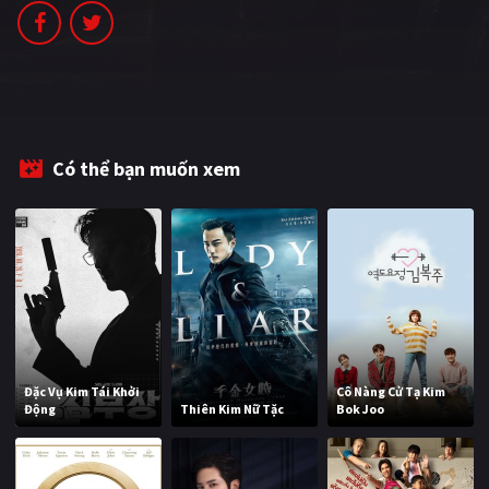
PHIM MỚI
PHIM BỘ
PHIM LẺ
PHIM CHIẾU RẠP
Có thể bạn muốn xem
TUYỂN TẬP PHIM
BLOG
Đặc Vụ Kim Tái Khởi
Cô Nàng Cử Tạ Kim
Động
Thiên Kim Nữ Tặc
Bok Joo