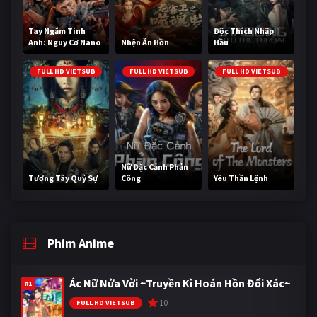
Tay Ngắm Tinh
Độc Thích Nhập
Anh: Nguy Cơ Nano
Nhện Ăn Hồn
Hầu
FULL HD VIETSUB
FULL HD VIETSUB
FULL HD VIETSUB
Nữ Đặc Cảnh Phản
Tương Tây Quỷ Sự
Công
Yêu Thần Lệnh
Phim Anime
Ác Nữ Nửa Vời ~Truyền Kì Hoán Hồn Đổi Xác~
#1
10
FULL HD VIETSUB