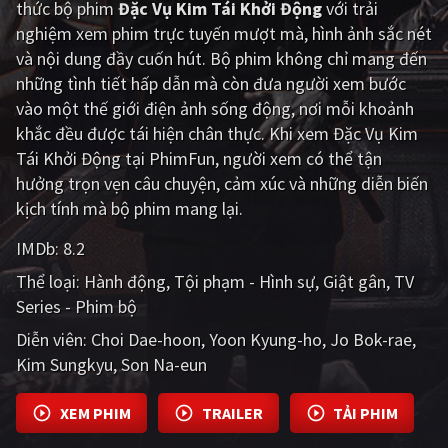
thức bộ phim
Đặc Vụ Kim Tái Khởi Động
với trải
nghiệm xem phim trực tuyến mượt mà, hình ảnh sắc nét
Giật gân
Gia đình
và nội dung đầy cuốn hút. Bộ phim không chỉ mang đến
Bí ẩn
Lịch sử
những tình tiết hấp dẫn mà còn đưa người xem bước
vào một thế giới điện ảnh sống động, nơi mỗi khoảnh
Viễn Tây
Tiểu sử
khắc đều được tái hiện chân thực. Khi xem Đặc Vụ Kim
GameShow
DramaTV
Tái Khởi Động tại PhimFun, người xem có thể tận
hưởng trọn vẹn câu chuyện, cảm xúc và những diễn biến
QUỐC GIA
kịch tính mà bộ phim mang lại.
IMDb:
8.2
Âu - Mỹ
Trung Quốc - Hồng Kông
Thể loại:
Hành động
Tội phạm - Hình sự
Giật gân
TV
Hàn Quốc
Nhật Bản
Series - Phim bộ
Ấn Độ
Việt Nam
Diễn viên:
Choi Dae-hoon
Yoon Kyung-ho
Jo Bok-rae
Kim Sungkyu
Son Na-eun
Tổng hợp
XEM PHIM
TRAILER
TẢI PHIM
CẬP NHẬT