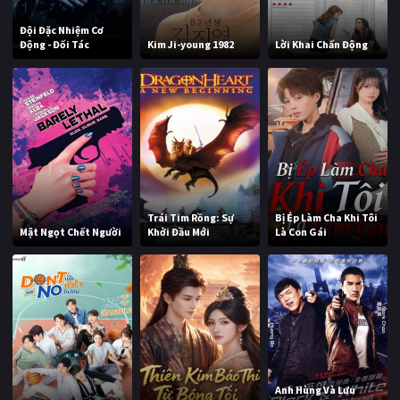
Đội Đặc Nhiệm Cơ
Động - Đối Tác
Kim Ji-young 1982
Lời Khai Chấn Động
Trái Tim Rồng: Sự
Bị Ép Làm Cha Khi Tôi
Mật Ngọt Chết Người
Khởi Đầu Mới
Là Con Gái
Anh Hùng Và Lưu