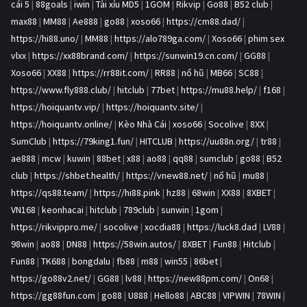
cái 5
|
88goals
|
iwin
|
Tài xỉu MD5
|
1GOM
|
Rikvip
|
Go88
|
B52 club
|
max88
|
MM88
|
Ae888
|
go88
|
xoso66
|
https://cm88.dad/
|
https://hi88.uno/
|
MM88
|
https://alo789ga.com/
|
Xoso66
|
phim sex
vlxx
|
https://xx88brand.com/
|
https://sunwin19.cn.com/
|
GG88
|
Xoso66
|
XX88
|
https://rr88it.com/
|
RR88
|
nổ hũ
|
MB66
|
SC88
|
https://www.fly888.club/
|
hitclub
|
77bet
|
https://mu88.help/
|
f168
|
https://hoiquantv.vip/
|
https://hoiquantv.site/
|
https://hoiquantv.online/
|
Kèo Nhà Cái
|
xoso66
|
Socolive
|
8XX
|
SumClub
|
https://79king1.fun/
|
HITCLUB
|
https://uu88n.org/
|
tr88
|
ae888
|
mcw
|
kuwin
|
88bet
|
x88
|
ao88
|
qq88
|
sumclub
|
go88
|
B52
club
|
https://shbet.health/
|
https://vnew88.net/
|
nổ hũ
|
mu88
|
https://qs88.team/
|
https://hi88.pink
|
hz88
|
68win
|
XX88
|
8XBET
|
VN168
|
keonhacai
|
hitclub
|
789club
|
sunwin
|
1gom
|
https://rikvippro.me/
|
socolive
|
xocdia88
|
https://luck8.dad
|
LV88
|
98win
|
ao88
|
DN88
|
https://58win.autos/
|
8XBET
|
Fun88
|
Hitclub
|
Fun88
|
TK688
|
bongdalu
|
fb88
|
m88
|
win55
|
86bet
|
https://go88v2.net/
|
GG88
|
lv88
|
https://new88pm.com/
|
On68
|
https://gg88fun.com
|
go88
|
U888
|
Hello88
|
ABC88
|
VIPWIN
|
78WIN
|