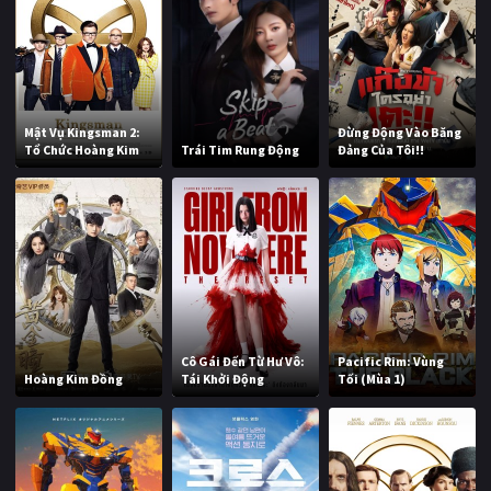
Mật Vụ Kingsman 2:
Đừng Động Vào Băng
Tổ Chức Hoàng Kim
Trái Tim Rung Động
Đảng Của Tôi!!
Cô Gái Đến Từ Hư Vô:
Pacific Rim: Vùng
Hoàng Kim Đồng
Tái Khởi Động
Tối (Mùa 1)