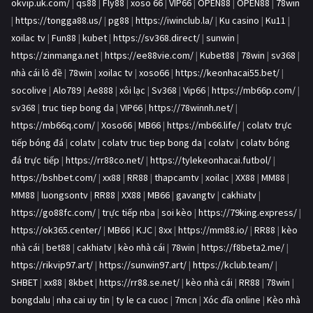
okvip.uk.com/
|
qs88
|
Fly88
|
xoso 66
|
VIP66
|
OPEN88
|
OPEN88
|
78win
|
https://tongga88.us/
|
pg88
|
https://iwinclub.la/
|
Ku casino
|
Ku11
|
xoilac tv
|
Fun88
|
kubet
|
https://sv368.direct/
|
sunwin
|
https://zinmanga.net
|
https://ee88vie.com/
|
Kubet88
|
78win
|
sv368
|
nhà cái lô đề
|
78win
|
xoilac tv
|
xoso66
|
https://keonhacai55.bet/
|
socolive
|
Alo789
|
Ae888
|
xôi lạc
|
Sv368
|
Vip66
|
https://mb66p.com/
|
sv368
|
truc tiep bong da
|
VIP66
|
https://78winnh.net/
|
https://mb66q.com/
|
Xoso66
|
MB66
|
https://mb66.life/
|
colatv trực
tiếp bóng đá
|
colatv
|
colatv truc tiep bong da
|
colatv
|
colatv bóng
đá trực tiếp
|
https://rr88co.net/
|
https://tylekeonhacai.futbol/
|
https://bshbet.com/
|
xx88
|
RR88
|
thapcamtv
|
xoilac
|
XX88
|
MM88
|
MM88
|
luongsontv
|
RR88
|
XX88
|
MB66
|
gavangtv
|
cakhiatv
|
https://go88fc.com/
|
trực tiếp nba
|
soi kèo
|
https://79king.express/
|
https://ok365.center/
|
MB66
|
KJC
|
8xx
|
https://mm88.io/
|
RR88
|
kèo
nhà cái
|
bet88
|
cakhiatv
|
kèo nhà cái
|
78win
|
https://f8beta2.me/
|
https://rikvip97.art/
|
https://sunwin97.art/
|
https://kclub.team/
|
SHBET
|
xx88
|
8kbet
|
https://rr88.se.net/
|
kèo nhà cái
|
RR88
|
78win
|
bongdalu
|
nha cai uy tin
|
ty le ca cuoc
|
7mcn
|
Xóc đĩa online
|
Kèo nhà