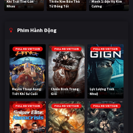
Khi Trái Tim Gần
Thiên Kim Báo Thù
Manh 1: Đặc Vụ Kim
Nhau
Từ Bóng Tối
Cương
Phim Hành Động
FULL HD VIETSUB
FULL HD VIETSUB
FULL HD VIETSUB
Huyền Thoại Aang:
Chiến Binh Trong
Lực Lượng Tinh
Tiết Khí Sư Cuối
Gió
Nhuệ
Cùng
FULL HD VIETSUB
FULL HD VIETSUB
FULL HD VIETSUB