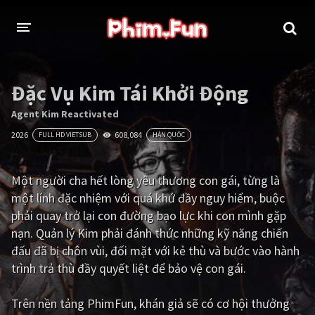
THỂ LOẠI
Đặc Vụ Kim Tái Khởi Động
Thần thoại - Cổ trang
Hành động
Agent Kim Reactivated
2026
608,084
FULL HD VIETSUB
HÀN QUỐC
Tâm lý
Chiến tranh
Võ thuật - Kiếm hiệp
Nhạc kịch
Một người cha hết lòng yêu thương con gái, từng là
một lính đặc nhiệm với quá khứ đầy nguy hiểm, buộc
Kinh dị
Tội phạm - Hình sự
phải quay trở lại con đường bạo lực khi con mình gặp
Phiêu lưu
Hài hước
nạn. Quản lý Kim phải đánh thức những kỹ năng chiến
đấu đã bị chôn vùi, đối mặt với kẻ thù và bước vào hành
Viễn tưởng
Khoa học - Tài liệu
trình trả thù đầy quyết liệt để bảo vệ con gái.
Hoạt hình
Thể thao
Trên nền tảng
PhimFun
, khán giả sẽ có cơ hội thưởng
Tình cảm - Lãng mạn
Kỳ ảo