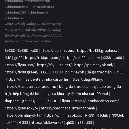
#phimfunhd #phimfunvietsub
#phimfunmienphi #xemphimfun
#phimfun2026 #phimfunmoi
#phimfun.net
Trang web này không lưu trữ bất kỳ tệp
nào trên máy chủ của chúng tôi, chúng
tôi chỉ liên kết với phương tiện được lưu
trữ trên các dịch vụ của bên thứ 3.
Sv388
|
Sv368
|
xx88
|
https://luphim.com/
|
https://bet88.graphics/
|
KJC
|
go88
|
https://rr88pet.com/
|
https://cm88.cn.com/
|
XX88
|
go88
|
https://fly88.uno/
|
https://fly88.select/
|
https://phimhayok.onl/
|
https://fly88.green/
|
FLY88
|
FLY88
|
phimhayok
|
đá gà trực tiếp
|
CM88
|
https://mm88.center/
|
nhà cái uy tín
|
https://daga88.my/
|
https://xhamsterlive.radio.fm/
|
bóng đá trực tiếp
|
trực tiếp bóng đá
|
trực tiếp bóng đá hôm nay
|
ca khia
|
tỷ lệ kèo nhà cái
|
90phut
|
thapcam
|
gavang
|
u888
|
SHBET
|
fly88
|
https://keonhacaitop.com/
|
https://go88.tokyo/
|
https://keonhacai.international/
|
https://phimhayok.tv/
|
https://phimhayok.co/
|
RR88
|
Hitclub
|
789Club
|
ck444
|
GG88
|
https://ok9.works/
|
qh88
|
rr88
|
J88
|