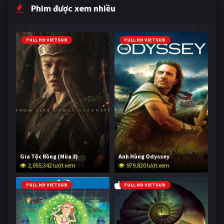
Phim được xem nhiều
FULL HD VIETSUB
FULL HD VIETSUB
Gia Tộc Rồng (Mùa 3)
Anh Hùng Odyssey
2,055,342 lượt xem
979,820 lượt xem
FULL HD VIETSUB
FULL HD VIETSUB