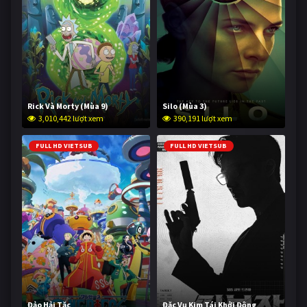
Rick Và Morty (Mùa 9)
Silo (Mùa 3)
3,010,442 lượt xem
390,191 lượt xem
FULL HD VIETSUB
FULL HD VIETSUB
Đảo Hải Tặc
Đặc Vụ Kim Tái Khởi Động