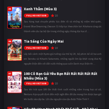
Xanh Thẳm (Mùa 3)
#5
10
FULL HD VIETSUB
Sau hàng loạt chuyến phiêu lưu điên rồ và những kỷ niệm khó quên,
Grand Blue Dreaming (Season 3) tiếp tục theo chân Iori Kitahara cùng các
thành viên câu lạc bộ lặn trong những ngày tháng đại học đ ...
Tia Sáng Của Ngày Mai
#6
10
FULL HD VIETSUB
Lấy bối cảnh một Kyoto giả tưởng của thế kỷ 20, bộ phim kể về hai anh
em Seiroku và Kihachi Sakamoto, những người ôm ấp khát vọng đưa Kỷ
nguyên Điện đến với đất nước thông qua cuốn Danh mục Điện th ...
100 Cô Bạn Gái Yêu Bạn Rất Rất Rất Rất Rất
#7
Nhiều (Mùa 3)
10
FULL HD VIETSUB
Sau khi trải qua 100 lần thất tình suốt những năm trung học cơ sở,
Rentaro Aijo quyết định đến một ngôi đền để cầu mong tìm được bạn gái
khi bước vào cấp ba. Lời cầu nguyện của cậu được Thần Tình Y ...
Hậu Phương Mạnh Nhất Thế Giới - Nhà Khai